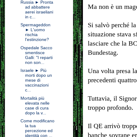
Russia ► Pronta
Ma non è un mag
ad abbattere
aerei israeliani
in c...
Si salvò perché l
Spermageddon
► L'uomo
situazione stava 
rischia
l'estinzione?
lasciare che la B
Ospedale Sacco
Bundestag.
smentisce
Galli: "I reparti
non son...
Una volta presa la
Israele ► Più
morti dopo un
precedenti quattro 
mese di
vaccinazioni
c...
Tuttavia, il Signor
Mortalità più
elevata nelle
troppo profondo.
case di cura
dopo la v...
Come modificano
Il QE arrivò tropp
la tua
percezione ed
banche sovrane er
identità con ...