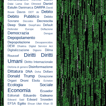
Daniel
Dalai Lama
Dan Olmsted
Estulin
DARPA
Danimarca
David
Debito
Davos
Bowie
DDT
de
Debito Pubblico
Debito
Decrescita
Sovrano
Decodex
Deep State
Default
DeepFake
Defender Europe
Deflazione
Democrazia
Dengue
Depopolamento
Depopolazione
Desaparecidos
DEW
Dhakka
Digital Service Act
Digitalizzazione
Dilma
Digiuno
Diritti
Diritti
Roussef
Umani
Diritto Internazionale
Disinformazione
Disforia di genere
Dittatura
DNA
Dollaro
Doha
Donald Trump
Donazione
Droni
Organi
Ebola
Echelon
Ecologia Sociale
Economia
Ecuador
Eduardo Galeano
Editoriali
Edward Snowden
Edward Said
Egitto
EFSA
Ehsan Ullah Khan
El