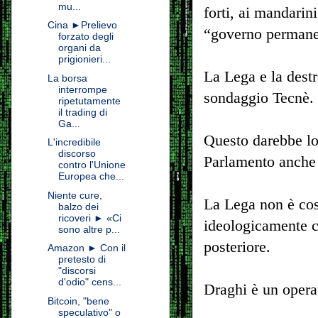
mu...
forti, ai mandarini
Cina ►Prelievo
“governo permane
forzato degli
organi da
prigionieri...
La Lega e la destr
La borsa
interrompe
sondaggio Tecnè.
ripetutamente
il trading di
Ga...
Questo darebbe lor
L'incredibile
discorso
Parlamento anche 
contro l'Unione
Europea che...
Niente cure,
La Lega non è cos
balzo dei
ricoveri ► «Ci
ideologicamente c
sono altre p...
posteriore.
Amazon ► Con il
pretesto di
"discorsi
d'odio" cens...
Draghi è un operat
Bitcoin, "bene
speculativo" o