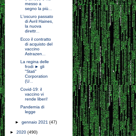
messo a
segno la più...
L'oscuro passato
di Avril Haines,
la nuova
direttr...
Ecco il contratto
di acquisto del
vaccino
Astrazen...
La regina delle
frodi ► gli
"Stati"
Corporation
(U...
Covid-19: il
vaccino vi
rende liberi!
Pandemia di
legge
►
gennaio 2021
(47)
►
2020
(490)