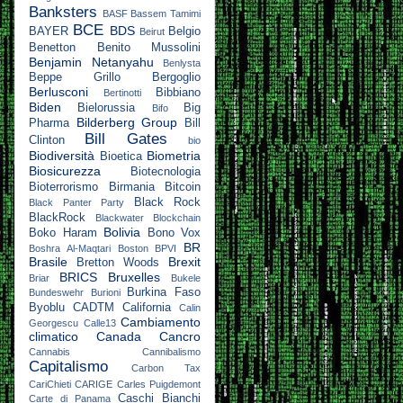
Banksters
BASF
Bassem Tamimi
BCE
BDS
BAYER
Belgio
Beirut
Benetton
Benito Mussolini
Benjamin Netanyahu
Benlysta
Beppe Grillo
Bergoglio
Berlusconi
Bibbiano
Bertinotti
Biden
Bielorussia
Big
Bifo
Bilderberg Group
Pharma
Bill
Bill Gates
Clinton
bio
Biodiversità
Biometria
Bioetica
Biosicurezza
Biotecnologia
Bioterrorismo
Birmania
Bitcoin
Black Rock
Black Panter Party
BlackRock
Blackwater
Blockchain
Bolivia
Boko Haram
Bono Vox
BR
Boshra Al-Maqtari
Boston
BPVI
Brasile
Brexit
Bretton Woods
BRICS
Bruxelles
Briar
Bukele
Burkina Faso
Bundeswehr
Burioni
Byoblu
CADTM
California
Calin
Cambiamento
Georgescu
Calle13
climatico
Canada
Cancro
Cannabis
Cannibalismo
Capitalismo
Carbon Tax
CariChieti
CARIGE
Carles Puigdemont
Caschi Bianchi
Carte di Panama