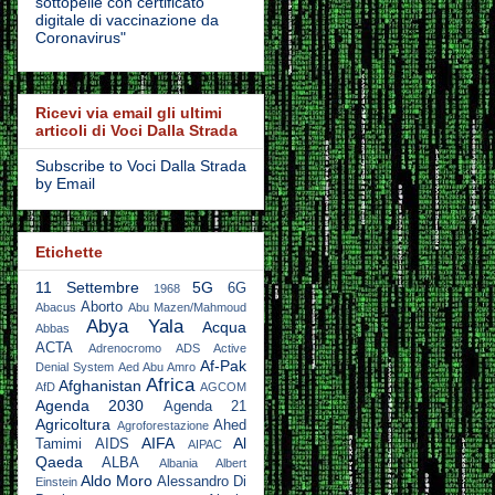
sottopelle con certificato
digitale di vaccinazione da
Coronavirus"
Ricevi via email gli ultimi
articoli di Voci Dalla Strada
Subscribe to Voci Dalla Strada
by Email
Etichette
11 Settembre
5G
6G
1968
Aborto
Abacus
Abu Mazen/Mahmoud
Abya Yala
Acqua
Abbas
ACTA
Adrenocromo
ADS Active
Af-Pak
Denial System
Aed Abu Amro
Africa
Afghanistan
AfD
AGCOM
Agenda 2030
Agenda 21
Agricoltura
Ahed
Agroforestazione
AIFA
Al
Tamimi
AIDS
AIPAC
Qaeda
ALBA
Albania
Albert
Aldo Moro
Alessandro Di
Einstein