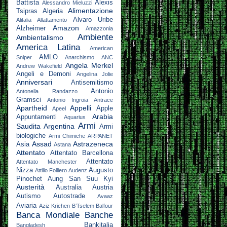
Battista
Alexis
Alessandro Mieluzzi
Alimentazione
Tsipras
Algeria
Alvaro Uribe
Alitalia
Allattamento
Amazon
Alzheimer
Amazzonia
Ambiente
Ambientalismo
America Latina
American
AMLO
Sniper
Anarchismo
ANC
Angela Merkel
Andrew Wakefield
Angeli e Demoni
Angelina Jolie
Anniversari
Antisemitismo
Antonio
Antonella Randazzo
Gramsci
Antonio Ingroia
Antrace
Apartheid
Appelli
Apple
Apeel
Arabia
Appuntamenti
Aquarius
Armi
Saudita
Argentina
Armi
biologiche
Armi Chimiche
ARPANET
Assad
Astrazeneca
Asia
Astana
Attentato
Attentato Barcellona
Attentato
Attentato Manchester
Nizza
Augusto
Attilio Folliero
Audenz
Pinochet
Aung San Suu Kyi
Austerità
Australia
Austria
Autismo
Autostrade
Avaaz
Aviaria
Aziz Krichen
B’Tselem
Balfour
Banca Mondiale
Banche
Bankitalia
Bangladesh