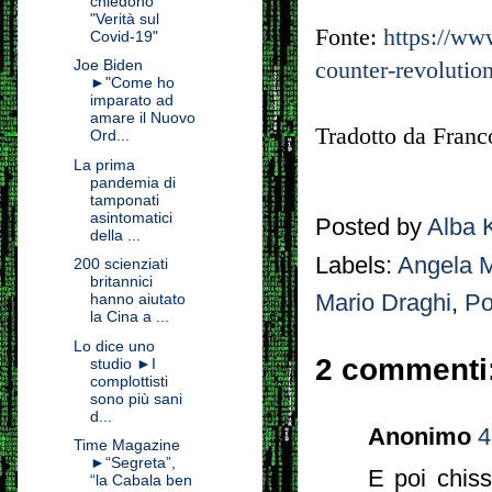
chiedono
"Verità sul
Fonte:
https://ww
Covid-19"
Joe Biden
counter-revolution
►"Come ho
imparato ad
amare il Nuovo
Tradotto da Franc
Ord...
La prima
pandemia di
tamponati
asintomatici
Posted by
Alba 
della ...
Labels:
Angela M
200 scienziati
britannici
Mario Draghi
,
Po
hanno aiutato
la Cina a ...
Lo dice uno
2 commenti
studio ►I
complottisti
sono più sani
d...
Anonimo
4
Time Magazine
►“Segreta”,
E poi chis
“la Cabala ben