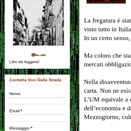
La fregatura è st
visto tutto in Itali
In un certo senso
Ma coloro che stan
Libri da leggere!
mercati obbligazio
Contatta Voci Dalla Strada
Nella disavventura
carta. Non ne esis
Nome
L’UM equivale a du
dell’economia e da
Email
*
Mezzogiorno, culm
Messaggio
*