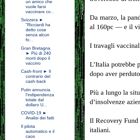
un amico che
vuole farsi
vaccinare co...
Da marzo, la pande
Svizzera ►
"Ricciardi ha
al 160pc — e il vi
detto cose
senza alcun
fo...
I travagli vaccinal
Gran Bretagna
► Più di 240
morti dopo il
L’Italia potrebbe 
vaccino
Cash-front ► Il
dopo aver perduto
contrario del
cash-back
Putin annuncia
Più a lungo la sit
l'indipendenza
totale dal
d’insolvenze azien
dollaro U...
COVID-19 ►
Analisi dei fatti
Il Recovery Fund d
Il pilota
italiani.
automatico e il
caos