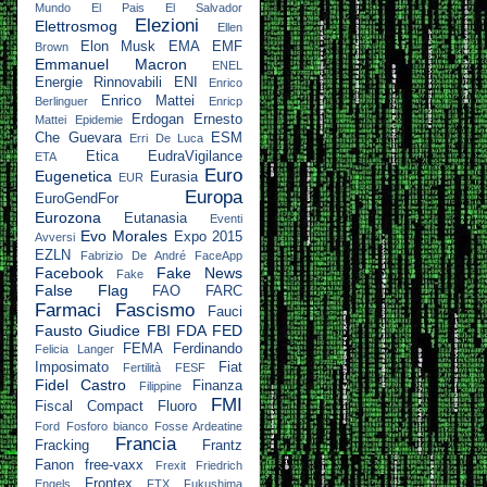
Mundo
El Pais
El Salvador
Elezioni
Elettrosmog
Ellen
Elon Musk
EMA
EMF
Brown
Emmanuel Macron
ENEL
Energie Rinnovabili
ENI
Enrico
Enrico Mattei
Berlinguer
Enricp
Erdogan
Ernesto
Mattei
Epidemie
Che Guevara
ESM
Erri De Luca
Etica
EudraVigilance
ETA
Euro
Eugenetica
Eurasia
EUR
Europa
EuroGendFor
Eurozona
Eutanasia
Eventi
Evo Morales
Expo 2015
Avversi
EZLN
Fabrizio De André
FaceApp
Facebook
Fake News
Fake
False Flag
FAO
FARC
Farmaci
Fascismo
Fauci
Fausto Giudice
FBI
FDA
FED
FEMA
Ferdinando
Felicia Langer
Imposimato
Fiat
Fertilità
FESF
Fidel Castro
Finanza
Filippine
FMI
Fiscal Compact
Fluoro
Ford
Fosforo bianco
Fosse Ardeatine
Francia
Fracking
Frantz
Fanon
free-vaxx
Frexit
Friedrich
Frontex
Engels
FTX
Fukushima