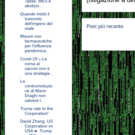
Tasse, MES e
abolizio...
Quando iniziò il
tramonto
dell’impero del
Post più recente
male
Misure non
farmaceutiche
per l’influenza
pandemica...
Covid-19 « La
corsa ai
vaccini non è
una strategia...
La
controrivoluzio
ne di Mario
Draghi non
salverà l...
Trump ode to the
Corporation!
David Zhang: US
Corporation vs
USA ► Trump