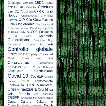
CBDC
Catalogna
Catricalà
CDBC
Censura
CELAC
CEE
Celiachia
CFR
Charlie
CETA
CEPI
Cevarix
Hebdo
Charlottesville
Chernobyl
CIA
Cina
Cile
Cinema
Chevron
Cisgiordania
Cipro
Clint Eastwood
Clonazione umana
Cloud seeding
Club
CO2
Codacons
di Roma
CNN
co
Colombia
CODEX
Colao
Colonialismo
Columbus Day
Contanti
Comunismo
Congo
Controllo globale
COP21
Corea del
COP25
Copyrigth
Nord
Corea del Sud
Coronavirus
Corruzione
CORVELVA
cost
Costa D'Avorio
Costituzione
Costituente
Covid-19
Covid19
Credito
criptomoneta
Sociale
CReG
Crisi Alimentare
Criptovaluta
Crisi Finanziaria
Crisi Idrica
Crisi Petrolio
Crisi sanitaria
CRISPR
Cristianesimo
Crollo ponte
Cuba
Cultura
Cultura e
Comunicazione
Daesh
Curevac