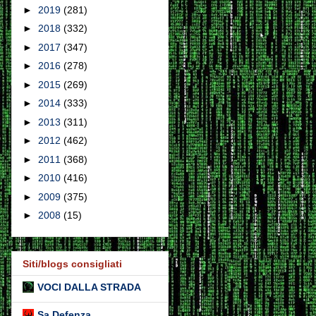
►
2019
(281)
►
2018
(332)
►
2017
(347)
►
2016
(278)
►
2015
(269)
►
2014
(333)
►
2013
(311)
►
2012
(462)
►
2011
(368)
►
2010
(416)
►
2009
(375)
►
2008
(15)
Siti/blogs consigliati
VOCI DALLA STRADA
Sa Defenza