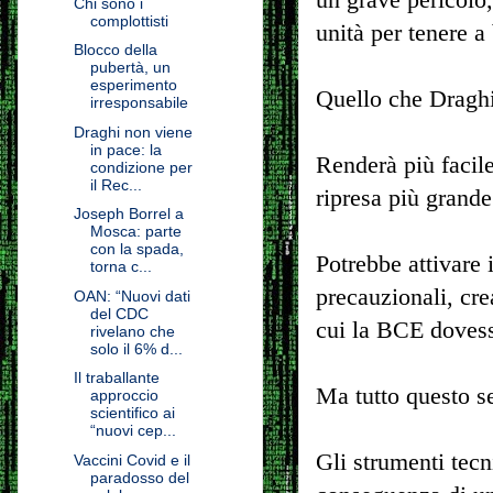
Chi sono i
complottisti
unità per tenere a 
Blocco della
pubertà, un
esperimento
Quello che Draghi 
irresponsabile
Draghi non viene
in pace: la
Renderà più facile
condizione per
il Rec...
ripresa più grande
Joseph Borrel a
Mosca: parte
con la spada,
Potrebbe attivare
torna c...
precauzionali, cre
OAN: “Nuovi dati
del CDC
cui la BCE dovesse
rivelano che
solo il 6% d...
Il traballante
Ma tutto questo s
approccio
scientifico ai
“nuovi cep...
Gli strumenti tecn
Vaccini Covid e il
paradosso del