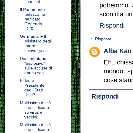
finanziat...
potremmo a
Il Parlamento
sconfitta u
tedesco ha
ratificato
l'"Agenda
Rispondi
ID20...
Germania ►Il
Risposte
Ministero degli
Interni
Alba Kan
coinvolge sci...
Documentario
Eh...chis
"esplosivo"
sulle accuse di
mondo, sp
abuso ses...
cose stan
Biden è
Presidente
degli Stati
Uniti?
Rispondi
Moltissimo di ciò
che ci dicono
su virus e
vaccini...
Moltissimo di ciò
che ci dicono