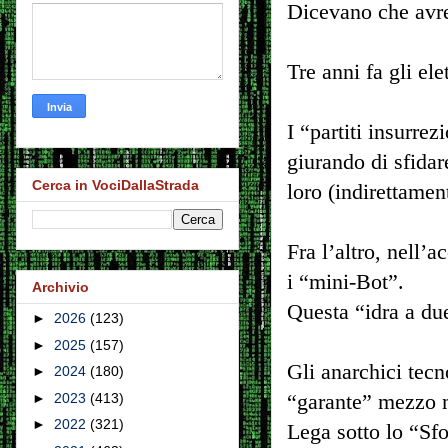
Dicevano che avr
Tre anni fa gli ele
I “partiti insurrez
giurando di sfidar
Cerca in VociDallaStrada
loro (indirettamen
Fra l’altro, nell’
i “mini-Bot”.
Archivio
Questa “idra a du
►
2026
(123)
►
2025
(157)
Gli anarchici tec
►
2024
(180)
“garante” mezzo ma
►
2023
(413)
►
2022
(321)
Lega sotto lo “Sfo