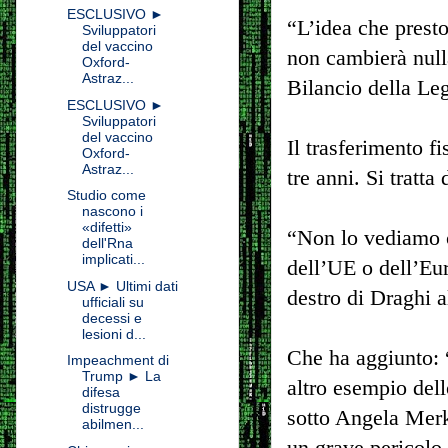
ESCLUSIVO ►
“L’idea che prest
Sviluppatori
del vaccino
non cambierà null
Oxford-
Astraz...
Bilancio della Le
ESCLUSIVO ►
Sviluppatori
del vaccino
Il trasferimento f
Oxford-
Astraz...
tre anni. Si tratt
Studio come
nascono i
«difetti»
“Non lo vediamo 
dell'Rna
implicati...
dell’UE o dell’Eu
USA ► Ultimi dati
destro di Draghi 
ufficiali su
decessi e
lesioni d...
Che ha aggiunto: 
Impeachment di
Trump ► La
altro esempio dell
difesa
distrugge
sotto Angela Merk
abilmen...
un grave pericolo