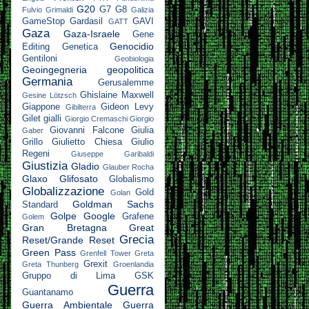
G20
G7
G8
Fulvio Grimaldi
Galizia
GameStop
Gardasil
GAVI
GATT
Gaza
Gaza-Israele
Gene
Genocidio
Editing
Genetica
Gentiloni
Geobiologia
Geoingegneria
geopolitica
Germania
Gerusalemme
Ghislaine Maxwell
Gesine Lötzsch
Giappone
Gideon Levy
Gibilterra
Gilet gialli
Giorgio Cremaschi
Giorgio
Giovanni Falcone
Giulia
Gaber
Grillo
Giulietto Chiesa
Giulio
Regeni
Giuseppe Garibaldi
Giustizia
Gladio
Glauber Rocha
Glaxo
Glifosato
Globalismo
Globalizzazione
Gold
Golan
Goldman Sachs
Standard
Golpe
Google
Grafene
Golem
Gran Bretagna
Great
Grecia
Reset/Grande Reset
Green Pass
Grenfell Tower
Greta
Grexit
Greta Thunberg
Groenlandia
Gruppo di Lima
GSK
Guerra
Guantanamo
Guerra Ambientale
Guerra