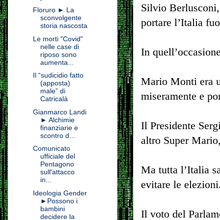
Silvio Berlusconi
Floruro ► La
sconvolgente
portare l’Italia fuo
storia nascosta
Le morti "Covid"
nelle case di
In quell’occasion
riposo sono
aumenta...
Il “sudicidio fatto
Mario Monti era un
(apposta)
male” di
miseramente e por
Catricalà
Gianmarco Landi
► Alchimie
Il Presidente Sergi
finanziarie e
scontro d...
altro Super Mario
Comunicato
ufficiale del
Pentagono
Ma tutta l’Italia 
sull'attacco
in...
evitare le elezioni
Ideologia Gender
►Possono i
bambini
Il voto del Parlam
decidere la