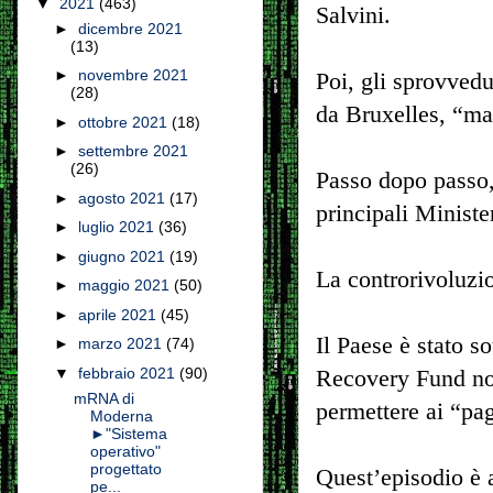
▼
2021
(463)
Salvini.
►
dicembre 2021
(13)
►
novembre 2021
Poi, gli sprovvedu
(28)
da Bruxelles, “mat
►
ottobre 2021
(18)
►
settembre 2021
(26)
Passo dopo passo, 
►
agosto 2021
(17)
principali Minister
►
luglio 2021
(36)
►
giugno 2021
(19)
La controrivoluzi
►
maggio 2021
(50)
►
aprile 2021
(45)
Il Paese è stato s
►
marzo 2021
(74)
▼
febbraio 2021
(90)
Recovery Fund non 
mRNA di
permettere ai “pag
Moderna
►"Sistema
operativo"
progettato
Quest’episodio è a
pe...