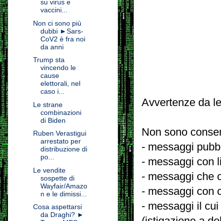
su virus e
vaccini...
Non ci sono più
dubbi ►Sars-
CoV2 è fra noi
da anni
Trump sta
vincendo le
cause
elettorali, nel
caso i...
Avvertenze da le
Le strane
combinazioni
di Biden
Non sono consent
Ruben Verastigui
arrestato per
- messaggi pubbli
distribuzione di
po...
- messaggi con l
Le vendite
- messaggi che c
sospette di
Wayfair/Amazo
- messaggi con c
n e le dimissi...
- messaggi il cui
Cosa aspettarsi
da Draghi? ►
(istigazione a de