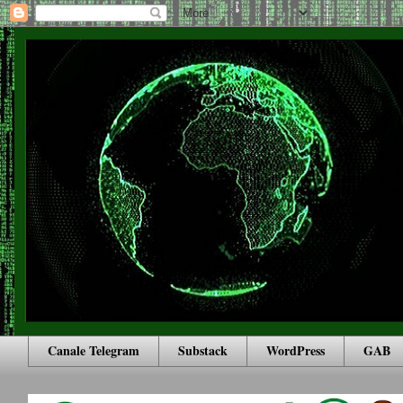
Canale Telegram
Substack
WordPress
GAB