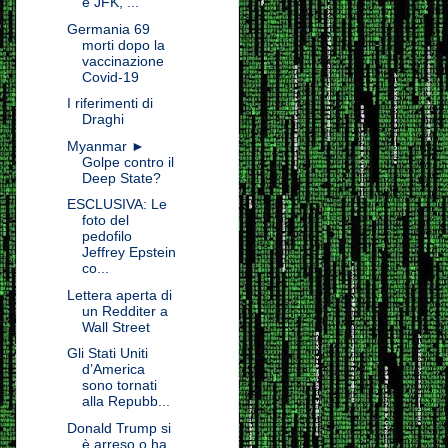
e JFK, ...
Germania 69
morti dopo la
vaccinazione
Covid-19
I riferimenti di
Draghi
Myanmar ►
Golpe contro il
Deep State?
ESCLUSIVA: Le
foto del
pedofilo
Jeffrey Epstein
co...
Lettera aperta di
un Redditer a
Wall Street
Gli Stati Uniti
d’America
sono tornati
alla Repubb...
Donald Trump si
è arreso o ha