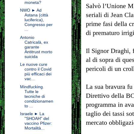
moneta?
Salvò l’Unione Mon
NWO ► Ad
seriali di Jean C
Astana (città
luciferica),
prime fasi della c
Congresso per
...
di prematuro irrig
Antonio
Catricalà, ex
garante
Il Signor Draghi,
Antitrust morto
suicida
al di sopra di qu
Le nuove cure
pericoli di un crol
contro il Covid
più efficaci dei
vac...
La sua bravura fu 
Mindfucking.
Tutte le
Direttivo della B
tecniche di
condizionamen
programma in avant
to ...
taglio dei tassi so
Israele ► La
"SHOAH" del
mercato obbligazi
vaccino Pfizer:
Mortalità...