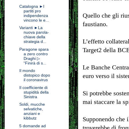
Catalogna ►I
partiti pro
Quello che gli riu
indipendenza
vincono le e...
faustiano.
Varianti ►La
nuova parola-
chiave della
L’effetto collater
strategia d...
Target2 della BCE
Paragone spara
a zero contro
Draghi ▷
“Finirà di s...
Le Banche Central
Il mondo
euro verso il sis
distopico dopo
il coronavirus
Il coefficiente di
Si potrebbe soste
stupidità della
Sinistra
mai staccare la sp
Soldi, mucche
selvatiche,
anziani e
Supponendo che il
kibbutz
5 domande ad
troverebbe di fron