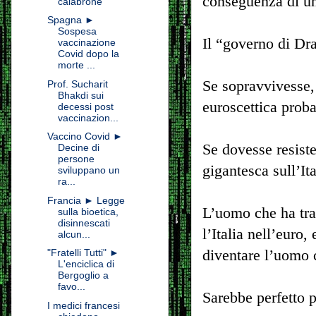
conseguenza di un
calabrone
Spagna ►
Sospesa
Il “governo di Dr
vaccinazione
Covid dopo la
morte ...
Se sopravvivesse, 
Prof. Sucharit
Bhakdi sui
euroscettica prob
decessi post
vaccinazion...
Vaccino Covid ►
Se dovesse resiste
Decine di
persone
gigantesca sull’Ita
sviluppano un
ra...
Francia ► Legge
L’uomo che ha tras
sulla bioetica,
disinnescati
l’Italia nell’euro
alcun...
diventare l’uomo c
"Fratelli Tutti" ►
L'enciclica di
Bergoglio a
favo...
Sarebbe perfetto p
I medici francesi