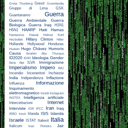
Grexit
Greta Thunberg
Groenlandia
Gruppo di Lima
GSK
Guerra
Guantanamo
Guerra Ambientale
Guerra
Biologica
Guerra Iraq
H1N1
HAARP
Haiti
Hamas
H5N1
Hantavirus
Hawaii
Helmut Kohl
Hillary Clinton
Hezbollah
Hitler
Hollande
Hollywood
Honduras
Hugo Chávez
Humoris
Huawei
Causa
Ibrahim Abu Thuraya
ID2020
Ideologia Gender
ID4D
Immigrazione
ILVA
Ilaria Alpi
Imperialismo
Impero
IMU
Incendio
Inceneritori
Inchieste
India
Inflazione
Indipendenza
Informazione
Influenza
Inquinamento
elettromagnetico
Insetti
Instagram
Intelligenza artificiale
INSTEX
Internet
Intercettazioni
Iran
Interviste
Iraq
IOR
IPCC
ISIS
Islanda
Irlanda
IRBO
Irexit
Italia
Israele
ISTAT
Italexit
Jair
Italicum
Ivan Pinheiro