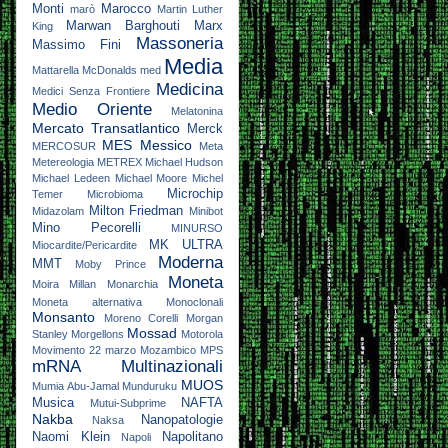
Monti
Marocco
marò
Martin Luther
Marwan Barghouti
Marx
King
Massoneria
Massimo Fini
Media
Mattarella
McDonalds
med
Medicina
Medici Senza Frontiere
Medio Oriente
Melatonina
Mercato Transatlantico
Merck
MES
Messico
MERCOSUR
Meta
Metereologia
METREX
Michael Hudson
Michael Ledeen
Michael Moore
Michel
Microchip
Temer
Microbioma
Milton Friedman
Midazolam
Minibot
Mino Pecorelli
MINURSO
MK ULTRA
Miocardite/Pericardite
Moderna
MMT
Moby Prince
Moneta
Moira Millan
Monarchia
Moneta alternativa
Monoclonali
Monsanto
Moreno Corelli
Morgan
Mossad
Stanley
Morgellons
Motorola
Movimento 22 marzo
Mozambico
MPS
mRNA
Multinazionali
MUOS
Mumia Abu-Jamal
Munduruku
Musica
NAFTA
Mutui-Subprime
Nakba
Nanopatologie
Naksa
Naomi Klein
Napolitano
Napoli