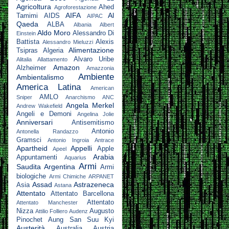
Agricoltura
Ahed
Agroforestazione
AIFA
Al
Tamimi
AIDS
AIPAC
Qaeda
ALBA
Albania
Albert
Aldo Moro
Alessandro Di
Einstein
Battista
Alexis
Alessandro Mieluzzi
Alimentazione
Tsipras
Algeria
Alvaro Uribe
Alitalia
Allattamento
Amazon
Alzheimer
Amazzonia
Ambiente
Ambientalismo
America Latina
American
AMLO
Sniper
Anarchismo
ANC
Angela Merkel
Andrew Wakefield
Angeli e Demoni
Angelina Jolie
Anniversari
Antisemitismo
Antonio
Antonella Randazzo
Gramsci
Antonio Ingroia
Antrace
Apartheid
Appelli
Apple
Apeel
Arabia
Appuntamenti
Aquarius
Armi
Saudita
Argentina
Armi
biologiche
Armi Chimiche
ARPANET
Assad
Astrazeneca
Asia
Astana
Attentato
Attentato Barcellona
Attentato
Attentato Manchester
Nizza
Augusto
Attilio Folliero
Audenz
Pinochet
Aung San Suu Kyi
Austerità
Australia
Austria