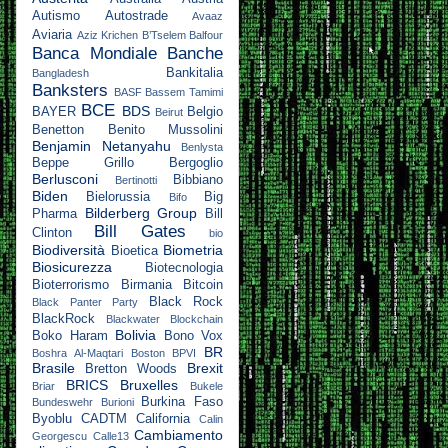
Autismo
Autostrade
Avaaz
Aviaria
Aziz Krichen
B’Tselem
Balfour
Banca Mondiale
Banche
Bankitalia
Bangladesh
Banksters
BASF
Bassem Tamimi
BCE
BDS
BAYER
Belgio
Beirut
Benetton
Benito Mussolini
Benjamin Netanyahu
Benlysta
Beppe Grillo
Bergoglio
Berlusconi
Bibbiano
Bertinotti
Biden
Bielorussia
Big
Bifo
Bilderberg Group
Pharma
Bill
Bill Gates
Clinton
bio
Biodiversità
Biometria
Bioetica
Biosicurezza
Biotecnologia
Bioterrorismo
Birmania
Bitcoin
Black Rock
Black Panter Party
BlackRock
Blackwater
Blockchain
Bolivia
Boko Haram
Bono Vox
BR
Boshra Al-Maqtari
Boston
BPVI
Brasile
Brexit
Bretton Woods
BRICS
Bruxelles
Briar
Bukele
Burkina Faso
Bundeswehr
Burioni
Byoblu
CADTM
California
Calin
Cambiamento
Georgescu
Calle13