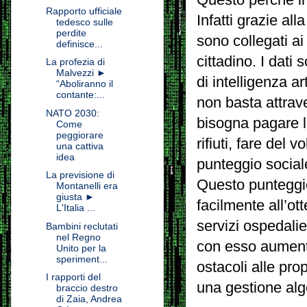
Rapporto ufficiale
Infatti grazie al
tedesco sulle
perdite
sono collegati ai 
definisce...
cittadino. I dati
La profezia di
Malvezzi ►
di intelligenza a
“Aboliranno il
contante:...
non basta attrav
NATO 2030:
bisogna pagare le
Come
peggiorare
rifiuti, fare del 
una cattiva
idea
punteggio sociale 
La previsione di
Questo punteggio
Montanelli era
giusta ►
facilmente all’ot
L'Italia ...
servizi ospedalie
Bambini reclutati
nel Regno
con esso aumenta
Unito per la
speriment...
ostacoli alle pro
I rapporti del
una gestione alg
braccio destro
di Zaia, Andrea