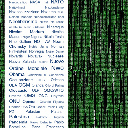
NATO
NASA
Narcotraffico
nat
Nattokinasi
Nazionalismo
Nazionalizzazione
Nazismo
NBT
Nelson Mandela
Neocolonialismo
neol
Neoliberismo
Nestlé
Neuralink
Nicaragua
nEUROn
New Orleans
Nicolas Maduro
Nicolás
Maduro
Nigeria
Nikola Tesla
Niger
NO TAV
Noam
Nino Galloni
Chomsky
Norman
Noble Jump
Finkelstein
Norvegia
Notre Dame
Nucleare
Novartis
Novavax
Nuovo
Nuova Zelanda
nuovo
Nwo
Ordine Mondiale
Obama
Obiezione di Coscienza
Occupazione
Odessa
OCSE
OGM
OEA
Olanda
Olio di Palma
Olocausto
OMC/WTO
OLP
OMS
ONG
Omicron
Onlyfans
ONU
Opinioni
Orlando Figuera
Oro
Orlando USA
Oscar Perez
Oxhy
P2
Pakistan
Palantir
Palestina
Palmiro Togliatti
Pandemia
Paolo
Paolo Bellavite
Borsellino
Papa Francesco