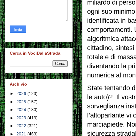
miliardo di perso
ogni suo minimo
identificata in ba
comportamenti. 
algoritmica atta
cittadino, sintesi
Cerca in VociDallaStrada
totale e di mass
diventando la pri
numerica al mon
Archivio
State tentando d
►
2026
(123)
le auto)? Il vost
►
2025
(157)
sorveglianza ins
►
2024
(180)
l’altoparlante vi
►
2023
(413)
marciapiede. Non 
►
2022
(321)
sicurezza stradal
►
2021
(463)