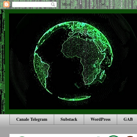
Canale Telegram
Substack
WordPress
GAB