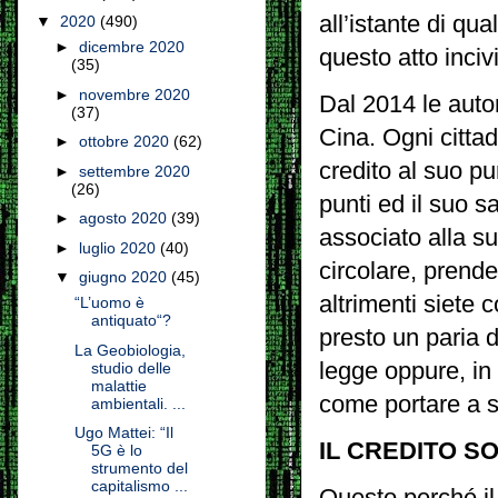
all’istante di q
▼
2020
(490)
►
dicembre 2020
questo atto incivi
(35)
►
novembre 2020
Dal 2014 le autor
(37)
Cina. Ogni citta
►
ottobre 2020
(62)
credito al suo p
►
settembre 2020
(26)
punti ed il suo s
►
agosto 2020
(39)
associato alla su
►
luglio 2020
(40)
circolare, prende
▼
giugno 2020
(45)
altrimenti siete 
“L’uomo è
antiquato“?
presto un paria d
La Geobiologia,
legge oppure, in
studio delle
malattie
come portare a s
ambientali. ...
Ugo Mattei: “Il
IL CREDITO S
5G è lo
strumento del
capitalismo ...
Questo perché il c