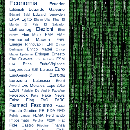
Economia
Ecuador
Eduardo Galeano
Editoriali
Edward Snowden
Edward Said
Egitto
EFSA
Ehsan Ullah Khan
El
Mundo
El Pais
El Salvador
Elezioni
Elettrosmog
Ellen
Elon Musk
EMA
EMF
Brown
Emmanuel Macron
ENEL
Energie Rinnovabili
ENI
Enrico
Enrico Mattei
Berlinguer
Enricp
Erdogan
Ernesto
Mattei
Epidemie
Che Guevara
ESM
Erri De Luca
Etica
EudraVigilance
ETA
Euro
Eugenetica
Eurasia
EUR
Europa
EuroGendFor
Eurozona
Eutanasia
Eventi
Evo Morales
Expo 2015
Avversi
EZLN
Fabrizio De André
FaceApp
Facebook
Fake News
Fake
False Flag
FAO
FARC
Farmaci
Fascismo
Fauci
Fausto Giudice
FBI
FDA
FED
FEMA
Ferdinando
Felicia Langer
Imposimato
Fiat
Fertilità
FESF
Fidel Castro
Finanza
Filippine