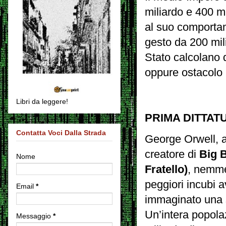
miliardo e 400 m
al suo comportam
gesto da 200 mili
Stato calcolano 
oppure ostacolo p
Libri da leggere!
PRIMA DITTA
Contatta Voci Dalla Strada
George Orwell, 
creatore di
Big 
Nome
Fratello)
, nemme
peggiori incubi 
Email
*
immaginato una s
Un’intera popolaz
Messaggio
*