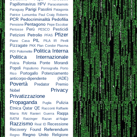
Papillomavirus HPV
Paracetamolo
Parigi
Pasolini
Paraguay
Patagonia
Patrice Lumumba
Paul Craig Roberts
PCR
Pedocriminalità
Pedofilia
Pentagono
Pensione
Pepe Escobar
Perù
Pesticidi
Pertosse
PESCO
Pfizer
Petrolio
Petizioni
PFAS
PIL
Piano Casa
PILA IR
Pirelli
Pizzagate
PKK
Plan Condor
Plasma
Politica Interna
POI
Poliomelite
Politica Internazionale
Polonia
Ponte Morandi
Polizia
Popoli
Populismo
Pornografia
Porto
Portogallo
Potenziamento
Rico
anticorpo-dipendente (ADE)
Povertà
Predator
Premio
Privacy
Nobel
Privatizzazione
Propaganda
Pulizia
Puglia
Etnica
Qatar
QE
Racconti
Raffaele
Raqqa
Marra
RAI
Ranieri Guerra
RATM
Ratzinger
Razan al-Najjar
Razzismo
Recessione
Real ID
Referendum
Recovery Found
Regno Unito
Religione
Regno