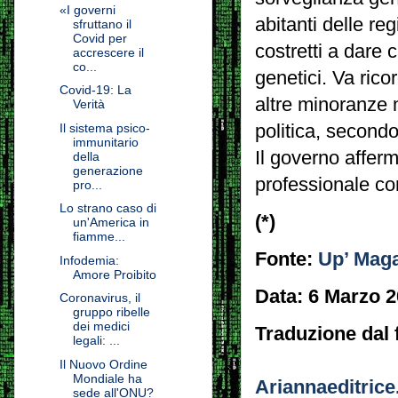
«I governi
abitanti delle r
sfruttano il
Covid per
costretti a dare 
accrescere il
co...
genetici. Va ric
Covid-19: La
altre minoranze
Verità
politica, secondo
Il sistema psico-
immunitario
Il governo affer
della
generazione
professionale co
pro...
Lo strano caso di
(*)
un'America in
fiamme...
Fonte:
Up’ Mag
Infodemia:
Amore Proibito
Data: 6 Marzo 
Coronavirus, il
gruppo ribelle
dei medici
Traduzione dal 
legali: ...
Il Nuovo Ordine
Mondiale ha
Ariannaeditrice.
sede all'ONU?