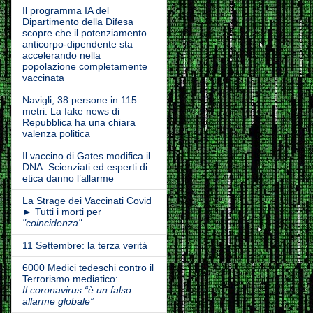
Il programma IA del
Dipartimento della Difesa
scopre che il potenziamento
anticorpo-dipendente sta
accelerando nella
popolazione completamente
vaccinata
Navigli, 38 persone in 115
metri. La fake news di
Repubblica ha una chiara
valenza politica
Il vaccino di Gates modifica il
DNA: Scienziati ed esperti di
etica danno l’allarme
La Strage dei Vaccinati Covid
► Tutti i morti per
"coincidenza"
11 Settembre: la terza verità
6000 Medici tedeschi contro il
Terrorismo mediatico:
Il coronavirus “è un falso
allarme globale”