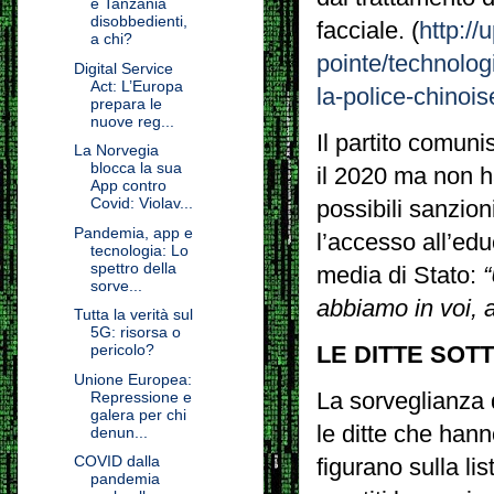
e Tanzania
disobbedienti,
facciale. (
http://
a chi?
pointe/technolog
Digital Service
Act: L’Europa
la-police-chinois
prepara le
nuove reg...
Il partito comun
La Norvegia
blocca la sua
il 2020 ma non h
App contro
Covid: Violav...
possibili sanzioni
Pandemia, app e
l’accesso all’ed
tecnologia: Lo
spettro della
media di Stato:
“
sorve...
abbiamo in voi, a
Tutta la verità sul
5G: risorsa o
pericolo?
LE DITTE SOT
Unione Europea:
La sorveglianza 
Repressione e
galera per chi
le ditte che hann
denun...
COVID dalla
figurano sulla li
pandemia