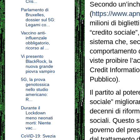
Cris...
Secondo un’inch
Parlamento di
(
https://www.a
Bruxelles,
dossier sul 5G:
milioni di bigliet
Legami co...
“credito sociale
Vaccino anti-
influenzale
sistema che, seco
obbligatorio,
ricorso al ...
comportamento de
Vi presento
viste proibire l’a
BlackRock, la
nuova grande
Credit Informati
piovra vampiro
Pubblico).
5G, la prova
genotossica
nello studio
Il partito al po
americano:
R...
sociale” migliora
Durante il
decenni di rifor
Lockdown
meno neonati
sociali. Questo s
morti: Niente
vac...
governo del pres
CoViD-19: Svezia
dal trattamento 