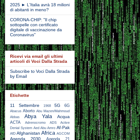
2025 ► L'Italia avrà 18 milioni
di abitanti in meno?
CORONA-CHIP: "Il chip
sottopelle con certificato
digitale di vaccinazione da
Coronavirus"
Ricevi via email gli ultimi
articoli di Voci Dalla Strada
Subscribe to Voci Dalla Strada
by Email
Etichette
11 Settembre
5G
6G
1968
Aborto
Abacus
Abu Mazen/Mahmoud
Abya Yala
Acqua
Abbas
ACTA
Adrenocromo
ADS Active
Af-Pak
Denial System
Aed Abu Amro
Africa
Afghanistan
AfD
AGCOM
Agenda 2030
Agenda 21