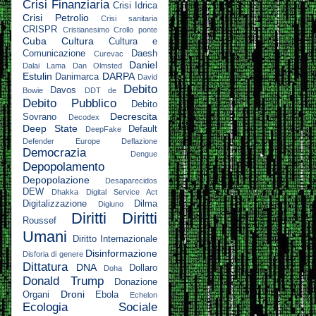
Crisi Finanziaria
Crisi Idrica
Crisi Petrolio
Crisi sanitaria
CRISPR
Cristianesimo
Crollo ponte
Cuba
Cultura
Cultura e
Comunicazione
Daesh
Curevac
Daniel
Dalai Lama
Dan Olmsted
Estulin
DARPA
Danimarca
David
Debito
Davos
Bowie
DDT
de
Debito Pubblico
Debito
Decrescita
Sovrano
Decodex
Deep State
Default
DeepFake
Defender Europe
Deflazione
Democrazia
Dengue
Depopolamento
Depopolazione
Desaparecidos
DEW
Dhakka
Digital Service Act
Digitalizzazione
Dilma
Digiuno
Diritti
Diritti
Roussef
Umani
Diritto Internazionale
Disinformazione
Disforia di genere
Dittatura
DNA
Dollaro
Doha
Donald Trump
Donazione
Droni
Organi
Ebola
Echelon
Ecologia Sociale