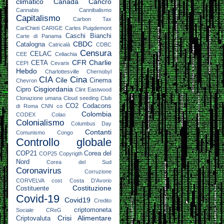
climatico
Canada
Cancro
Cannabis
Cannibalismo
Capitalismo
Carbon Tax
CariChieti
CARIGE
Carles Puigdemont
Caschi Bianchi
Carte di Panama
CBDC
Catalogna
Catricalà
CDBC
Censura
CELAC
CEE
Celiachia
CFR
Charlie
CETA
CEPI
Cevarix
Hebdo
Charlottesville
Chernobyl
CIA
Cina
Cile
Cinema
Chevron
Cisgiordania
Cipro
Clint Eastwood
Clonazione umana
Cloud seeding
Club
CO2
Codacons
di Roma
CNN
co
Colombia
CODEX
Colao
Colonialismo
Columbus Day
Contanti
Comunismo
Congo
Controllo globale
COP21
Corea del
COP25
Copyrigth
Nord
Corea del Sud
Coronavirus
Corruzione
CORVELVA
cost
Costa D'Avorio
Costituzione
Costituente
Covid-19
Covid19
Credito
criptomoneta
Sociale
CReG
Crisi Alimentare
Criptovaluta