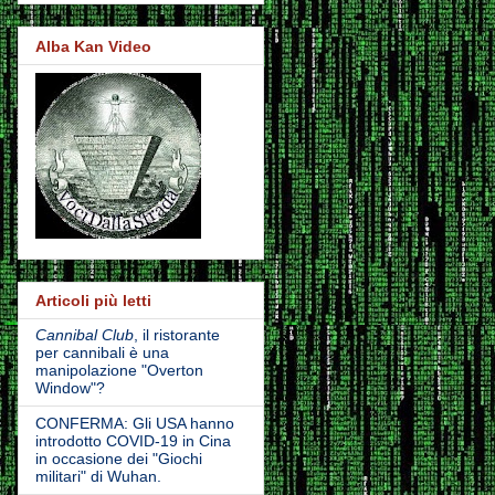
Alba Kan Video
Articoli più letti
Cannibal Club
, il ristorante
per cannibali è una
manipolazione "Overton
Window"?
CONFERMA: Gli USA hanno
introdotto COVID-19 in Cina
in occasione dei "Giochi
militari" di Wuhan.