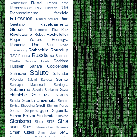
Renzi
Remdesivir
Repair café
Rfid
Repressione
Rex Tillerson
Riconoscimento facciale
Riflessioni
Rino
Rimedi naturali
Riscaldamento
Gaetano
Globale
Risorgimento
Rita Katz
Rivoluzione
Rockefeller
Robot
Roger Waters
Rohingya
Romania
Ron Paul
Rosa
Rothschild
Roundup
Luxemburg
Russia
RSV
Ruanda
sa
Sabra e
Saddam
Chatila
Sabrina Ferilli
Hussein
Sahara Occidentale
Salute
Saharawi
Salvador
Sanità
Allende
Salvini
Sandoz
Santiago Maldonado
Sardegna
Satanismo
Scie
Savoia
Schiavitù
Scienza
chimiche
SCoPEx
Scuola-Università
Scozia
Senato
Shell
Serbia
Shedding
Shimon Peres
Signoraggio
Sicilia
Sigonella
Simon Bolivar
Sindacato
Sinovac
Sionismo
Siria
Sioux
SIRE
Sismi
SISDE
Slovacchia
Slovenia
Smart Cities
SME
Smart dust