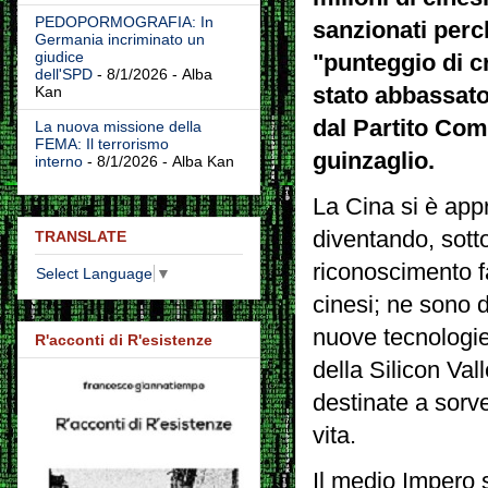
PEDOPORMOGRAFIA: In
sanzionati perch
Germania incriminato un
giudice
"punteggio di c
dell'SPD
- 8/1/2026
- Alba
stato abbassato
Kan
dal Partito Com
La nuova missione della
FEMA: Il terrorismo
guinzaglio.
interno
- 8/1/2026
- Alba Kan
La Cina si è app
diventando, sotto
TRANSLATE
riconoscimento fa
Select Language
▼
cinesi; ne sono di
nuove tecnologie 
R'acconti di R'esistenze
della Silicon Val
destinate a sorve
vita.
Il medio Impero 