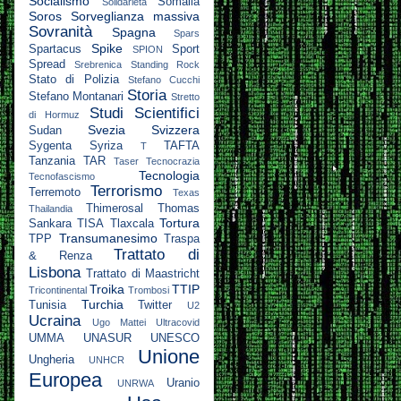
Socialismo
Somalia
Solidarietà
Soros
Sorveglianza massiva
Sovranità
Spagna
Spars
Spike
Spartacus
Sport
SPION
Spread
Srebrenica
Standing Rock
Stato di Polizia
Stefano Cucchi
Storia
Stefano Montanari
Stretto
Studi Scientifici
di Hormuz
Svezia
Svizzera
Sudan
Sygenta
Syriza
TAFTA
T
Tanzania
TAR
Taser
Tecnocrazia
Tecnologia
Tecnofascismo
Terrorismo
Terremoto
Texas
Thimerosal
Thomas
Thailandia
Tortura
Sankara
TISA
Tlaxcala
Transumanesimo
TPP
Traspa
Trattato di
& Renza
Lisbona
Trattato di Maastricht
Troika
TTIP
Tricontinental
Trombosi
Turchia
Tunisia
Twitter
U2
Ucraina
Ugo Mattei
Ultracovid
UMMA
UNASUR
UNESCO
Unione
Ungheria
UNHCR
Europea
Uranio
UNRWA