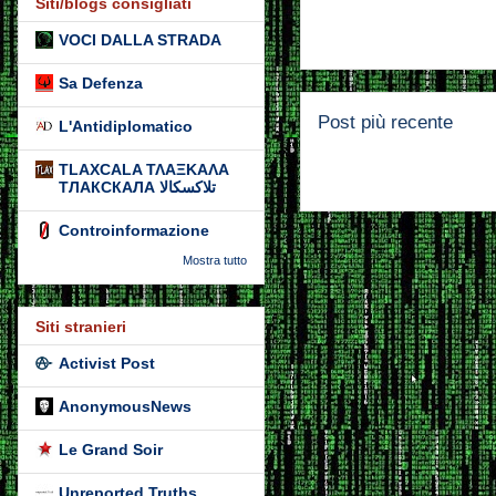
Siti/blogs consigliati
VOCI DALLA STRADA
Sa Defenza
Post più recente
L'Antidiplomatico
TLAXCALA ΤΛΑΞΚΑΛΑ
ТЛАКСКАЛА تلاكسكالا
Controinformazione
Mostra tutto
Siti stranieri
Activist Post
AnonymousNews
Le Grand Soir
Unreported Truths