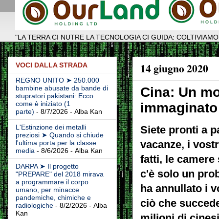
"LA TERRA CI NUTRE LA TECNOLOGIA CI GUIDA: COLTIVIAMO
14 giugno 2020
VOCI DALLA STRADA
REGNO UNITO ➤ 250.000
bambine abusate da bande di
Cina: Un m
stupratori pakistani: Ecco
come è iniziato (1
immaginato
parte)
- 8/7/2026
- Alba Kan
L'Estinzione dei metalli
Siete pronti a p
preziosi ➤ Quando si chiude
vacanze, i vost
l'ultima porta per la classe
media
- 8/6/2026
- Alba Kan
fatti, le camere
DARPA ➤ Il progetto
c'è solo un pro
"PREPARE" del 2018 mirava
a programmare il corpo
ha annullato i vo
umano, per minacce
pandemiche, chimiche e
ciò che succede
radiologiche
- 8/2/2026
- Alba
Kan
milioni di cine