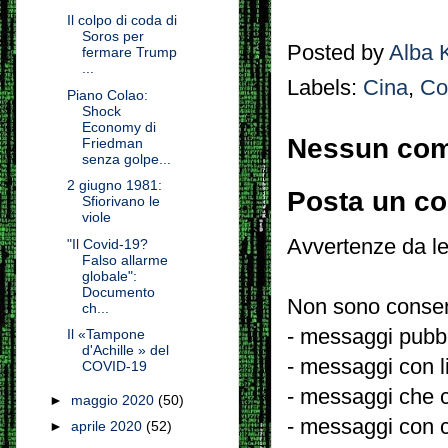
Il colpo di coda di
Soros per
Posted by
Alba 
fermare Trump
...
Labels:
Cina
,
Co
Piano Colao:
Shock
Economy di
Nessun co
Friedman
senza golpe...
2 giugno 1981:
Posta un c
Sfiorivano le
viole
Avvertenze da le
"Il Covid-19?
Falso allarme
globale":
Documento
Non sono consent
ch...
- messaggi pubbli
Il «Tampone
d'Achille » del
- messaggi con l
COVID-19
- messaggi che c
►
maggio 2020
(50)
- messaggi con c
►
aprile 2020
(52)