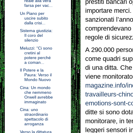
prestiti bancari 
reale alla vera
farsa per vac...
importare merci. 
Un Piano per
uscire subito
sanzionati l’anno
dalla crisi...
comprendevano la
Sistema giustizia:
Il coro del
regole di sicurez
silenzio
Meluzzi: “Ci sono
A 290.000 person
cretini al
come quadri super
potere perché
a coman...
di una ditta. Che
Il Potere e la
Paura: Verso il
viene monitorato 
Mondo Nuovo
magazine.info/in
Cina: Un mondo
che nemmeno
travailleurs-chi
Orwell avrebbe
immaginato
emotions-sont-c
Cina: uno
ditte si sono dot
straordinario
spettacolo di
monitorare, in te
arroganza
leggeri sensori i
Verso la dittatura