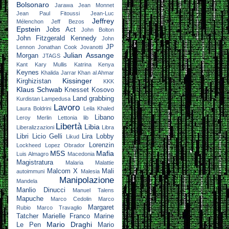
Bolsonaro
Jarawa
Jean Monnet
Jean Paul Fitoussi
Jean-Luc
Jeffrey
Mélenchon
Jeff Bezos
Epstein
Jobs Act
John Bolton
John Fitzgerald Kennedy
John
JP
Lennon
Jonathan Cook
Jovanotti
Julian Assange
Morgan
JTAGS
Kant
Kary Mullis
Katrina
Kenya
Keynes
Khalida Jarrar
Khan al Ahmar
Kissinger
Kirghizistan
KKK
Klaus Schwab
Knesset
Kosovo
Land grabbing
Kurdistan
Lampedusa
Lavoro
Laura Boldrini
Leila Khaled
Libano
Leroy Merlin
Lettonia
lib
Libertà
Libia
Liberalizzazioni
Libra
Libri
Licio Gelli
Lira
Lobby
Likud
Lorenzin
Lockheed
Lopez Obrador
M5S
Mafia
Luis Almagro
Macedonia
Magistratura
Malaria
Malattie
Malcom X
Mali
autoimmuni
Malesia
Manipolazione
Mandela
Manlio Dinucci
Manuel Talens
Mapuche
Marco Cedolin
Marco
Margaret
Rubio
Marco Travaglio
Tatcher
Marielle Franco
Marine
Mario Draghi
Le Pen
Mario