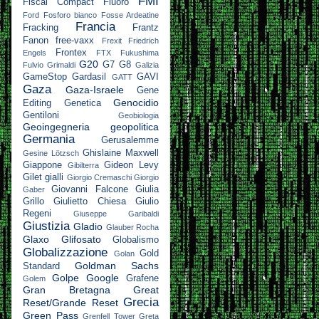
FMI
Fiscal Compact
Fluoro
Ford
Fosforo bianco
Fosse Ardeatine
Francia
Fracking
Frantz
Fanon
free-vaxx
Frexit
Friedrich
Frontex
Engels
FTX
Fukushima
G20
G7
G8
Fulvio Grimaldi
Galizia
GameStop
Gardasil
GAVI
GATT
Gaza
Gaza-Israele
Gene
Genocidio
Editing
Genetica
Gentiloni
Geobiologia
Geoingegneria
geopolitica
Germania
Gerusalemme
Ghislaine Maxwell
Gesine Lötzsch
Giappone
Gideon Levy
Gibilterra
Gilet gialli
Giorgio Cremaschi
Giorgio
Giovanni Falcone
Giulia
Gaber
Grillo
Giulietto Chiesa
Giulio
Regeni
Giuseppe Garibaldi
Giustizia
Gladio
Glauber Rocha
Glaxo
Glifosato
Globalismo
Globalizzazione
Gold
Golan
Goldman Sachs
Standard
Golpe
Google
Grafene
Golem
Gran Bretagna
Great
Grecia
Reset/Grande Reset
Green Pass
Grenfell Tower
Greta