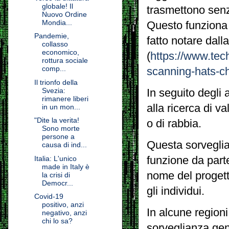
globale! Il
trasmettono senza
Nuovo Ordine
Mondia...
Questo funziona
Pandemie,
fatto notare dal
collasso
economico,
(
https://www.tec
rottura sociale
comp...
scanning-hats-ch
Il trionfo della
Svezia:
In seguito degli a
rimanere liberi
alla ricerca di v
in un mon...
"Dite la verita!
o di rabbia.
Sono morte
persone a
Questa sorvegli
causa di ind...
funzione da parte
Italia: L'unico
made in Italy è
nome del progett
la crisi di
Democr...
gli individui.
Covid-19
positivo, anzi
In alcune region
negativo, anzi
chi lo sa?
sorveglianza gene