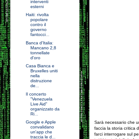
interventi
esterni
Haiti: rivolta
popolare
contro il
governo
fantocci...
Banca d'Italia:
Mancano 2,8
tonnellate
d'oro
Casa Bianca e
Bruxelles uniti
nella
distruzione
de...
Il concerto
"Venezuela
Live Aid"
organizzato da
Ri...
Google e Apple
Sarà necessario che un 
convalidano
faccia la storia critica 
un'app che
farci interrogare sul pe
traccia le d...