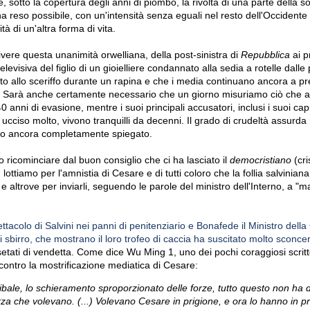
lare, sotto la copertura degli anni di piombo, la rivolta di una parte della so
 reso possibile, con un'intensità senza eguali nel resto dell'Occidente 
tà di un'altra forma di vita.
vere questa unanimità orwelliana, della post-sinistra di
Repubblica
ai p
elevisiva del figlio di un gioielliere condannato alla sedia a rotelle dalle 
o allo sceriffo durante un rapina e che i media continuano ancora a 
Sarà anche certamente necessario che un giorno misuriamo ciò che a
 anni di evasione, mentre i suoi principali accusatori, inclusi i suoi cap
o ucciso molto, vivono tranquilli da decenni.
Il grado di crudeltà assurda 
to ancora completamente spiegato.
ricominciare dal buon consiglio che ci ha lasciato il
democristiano
(cri
ottiamo per l'amnistia di Cesare e di tutti coloro che la follia salvinian
e altrove per inviarli, seguendo le parole del ministro dell'Interno, a "ma
ettacolo di Salvini nei panni di penitenziario e Bonafede il Ministro della 
i sbirro, che mostrano il loro trofeo di caccia ha suscitato molto sconcert
etati di vendetta.
Come dice Wu Ming 1, uno dei pochi coraggiosi scrittor
 contro la mostrificazione mediatica di Cesare:
ribale, lo schieramento sproporzionato delle forze, tutto questo non ha d
rza che volevano.
(...) Volevano Cesare in prigione, e ora lo hanno in pr