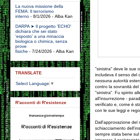
La nuova missione della
FEMA: Il terrorismo
interno
- 8/1/2026
- Alba Kan
DARPA ➤ Il progetto 'ECHO'
dichiara che sei stato
'esposto' a una minaccia
biologica o chimica, senza
prove
fisiche
- 7/24/2026
- Alba Kan
"sinistra" deve le sue
TRANSLATE
includeva il senso del c
nessuna autorità este
Select Language
▼
contro la sovranità de
"sinistra".
Fu spinto all
all'insurrezione - parad
R'acconti di R'esistenze
verificato e, come è st
con le sue leggi e rego
Dall'approvazione del 
schiacciamento dell'in
sempre
stata
bene sul 
integrare il proletariat