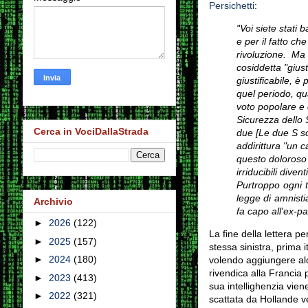
Persichetti
:
"
Voi siete stati b
e per il fatto ch
rivoluzione.
Ma t
cosiddetta "giust
giustificabile, è
quel periodo, qua
voto popolare e 
Sicurezza dello 
Cerca in VociDallaStrada
due [Le due S so
addirittura "un 
questo doloroso c
irriducibili divent
Purtroppo ogni t
legge di amnisti
Archivio
fa capo all'ex-pa
►
2026
(122)
La fine della lettera p
►
2025
(157)
stessa sinistra, prima 
►
2024
(180)
volendo aggiungere alcu
rivendica alla Francia 
►
2023
(413)
sua intellighenzia vien
►
2022
(321)
scattata da Hollande ven