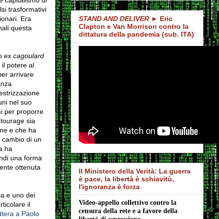
si trasformativi
ionari.
Era
STAND AND DELIVER
► Eric
Clapton e Van Morrison contro la
nali questa
dittatura della pandemia (sub. ITA)
to ex
cagoulard
il potere al
er arrivare
anza
estrizzazione
uni nel suo
mi per proporre
ntourage sia
ome e che ha
in cambio di un
a ha
indi una forma
mente ottenuta
Il Ministero della Verità: La guerra
è pace, la libertà è schiavitù,
l'ignoranza è forza
ca e uno dei
Video-appello collettivo contro la 
ticolare il
censura della rete e a favore della 
ttera a Paolo