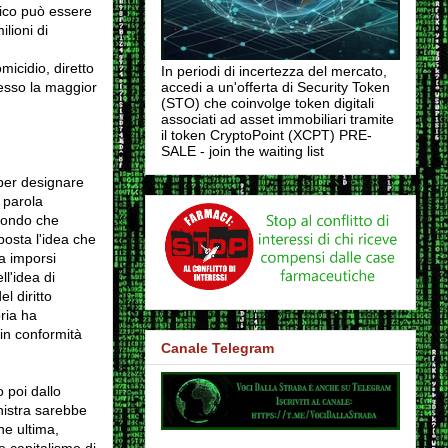
mico può essere
lioni di
micidio, diretto
In periodi di incertezza del mercato,
messo la maggior
accedi a un'offerta di Security Token
(STO) che coinvolge token digitali
associati ad asset immobiliari tramite
il token CryptoPoint (XCPT) PRE-
SALE - join the waiting list
per designare
 parola
 mondo che
posta l'idea che
a imporsi
ll'idea di
l diritto
ria ha
 in conformità
Canale Telegram
 poi dallo
nistra sarebbe
ne ultima,
 e capitalismo di