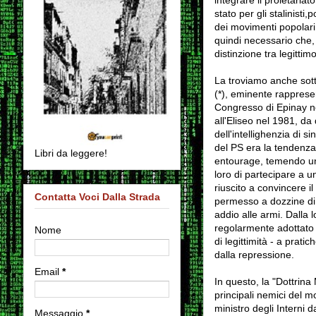
stato per gli stalinist
dei movimenti popolari
quindi necessario che,
distinzione tra legittim
La troviamo anche sott
(*), eminente rapprese
Congresso di Epinay n
all'Eliseo nel 1981, da
dell'intellighenzia di s
del
PS
era la tendenza 
Libri da leggere!
entourage, temendo un 
loro di partecipare a u
riuscito a convincere 
Contatta Voci Dalla Strada
permesso a dozzine di ri
addio alle armi.
Dalla 
regolarmente adottato q
Nome
di legittimità - a prat
dalla repressione.
Email
*
In questo, la "Dottrin
principali nemici del m
ministro degli Interni 
Messaggio
*