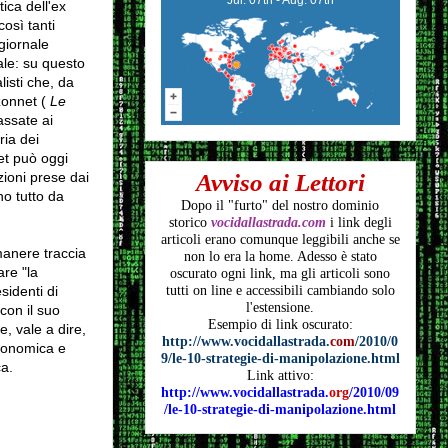
ica dell'ex
così tanti
giornale
ale: su questo
listi che, da
zonnet (
Le
assate ai
ria dei
et può oggi
zioni prese dai
Avviso ai Lettori
no tutto da
Dopo il "furto" del nostro dominio
storico
vocidallastrada.com
i link degli
articoli
erano comunque leggibili anche se
imanere traccia
non lo era la home. Adesso è stato
re "la
oscurato ogni link, ma gli articoli
sono
identi di
tutti on line e accessibili cambiando solo
l'estensione.
on il suo
Esempio di link oscurato:
, vale a dire,
http://www.vocidallastrada.
com
/2010/0
conomica e
9/le-10-strategie-di-manipolazione.html
ca.
Link attivo:
http://www.vocidallastrada.
org
/2010/09
/le-10-strategie-di-manipolazione.html