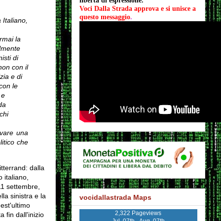
libertà di espressione.
Voci Dalla Strada approva e si unisce a 
questo messaggio
.
 Italiano,
rmai la
almente
sti di
non con il
zia e di
con le
 e
da
chi
rovare una
litico che
tterrand: dalla
 italiano,
'11 settembre,
la sinistra e la
vocidallastrada Maps
est'ultimo
2,322 Pageviews
fin dall'inizio
Jul. 07th - Aug. 07th