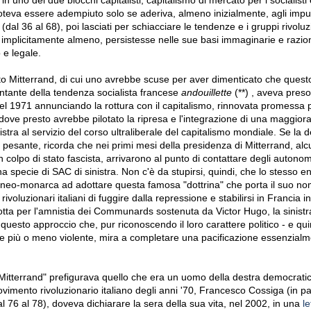
i,poteva essere adempiuto solo se aderiva, almeno inizialmente, agli impul
 (dal
36 al 68), poi lasciati per schiacciare le tendenze e i gruppi rivoluz
 implicitamente almeno, persistesse nelle sue basi immaginarie e razio
o e legale.
o Mitterrand, di cui uno avrebbe scuse per aver dimenticato che ques
ntante della tendenza socialista francese
andouillette
(**) , aveva preso 
el 1971 annunciando la rottura con il capitalismo, rinnovata promessa p
 dove presto avrebbe pilotato la ripresa e l'integrazione di una maggior
inistra al servizio del corso ultraliberale del capitalismo mondiale
.
Se la d
pesante, ricorda che nei primi mesi della presidenza di Mitterrand, alc
colpo di stato fascista, arrivarono al punto di contattare degli autono
na specie di
SAC
di sinistra.
Non c'è da stupirsi, quindi, che lo stesso e
il neo-monarca ad adottare questa famosa "dottrina" che porta il suo n
voluzionari italiani di fuggire dalla repressione e stabilirsi in Francia 
lotta per l'amnistia dei Communards sostenuta da Victor Hugo, la sinistr
uesto approccio che, pur riconoscendo il loro carattere politico - e qu
iche più o meno violente, mira a completare una pacificazione essenzial
a Mitterrand" prefigurava quello che era un uomo della destra democrati
ovimento rivoluzionario italiano degli anni '70, Francesco Cossiga (in par
dal 76 al 78), doveva dichiarare la sera della sua vita, nel 2002, in una
le