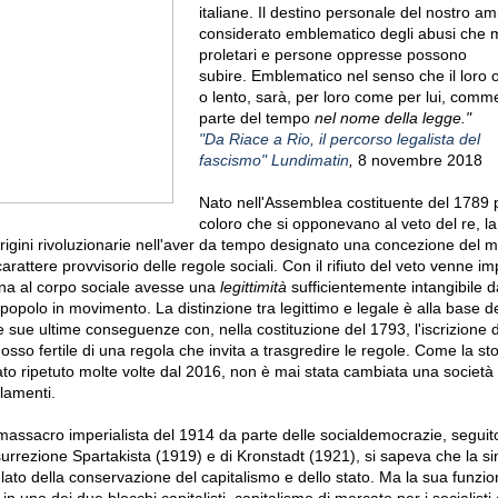
italiane.
Il destino personale del nostro a
considerato emblematico degli abusi che mi
proletari e persone oppresse possono
subire.
Emblematico nel senso che il loro o
o lento, sarà, per loro come per lui, com
parte del tempo
nel nome della legge.
"
"Da Riace a Rio, il percorso legalista del
fascismo"
Lundimatin
,
8 novembre 2018
Nato nell'Assemblea costituente del 1789 
coloro che si opponevano al veto del re, la
 origini rivoluzionarie nell'aver da tempo designato una concezione del
arattere provvisorio delle regole sociali.
Con il rifiuto del veto venne im
rna al corpo sociale avesse una
legittimità
sufficientemente intangibile d
l popolo in movimento.
La distinzione tra legittimo e legale è alla base de
e sue ultime conseguenze con, nella costituzione del 1793, l'iscrizione de
osso fertile di una regola che invita a trasgredire le regole.
Come la sto
ato ripetuto molte volte dal 2016, non è mai stata cambiata una società
lamenti.
massacro imperialista del 1914 da parte delle socialdemocrazie, seguito
surrezione Spartakista (1919) e di Kronstadt (1921), si sapeva che la si
lato della conservazione del capitalismo e dello stato.
Ma la sua funzio
o in uno dei due blocchi capitalisti, capitalismo di mercato per i socialisti