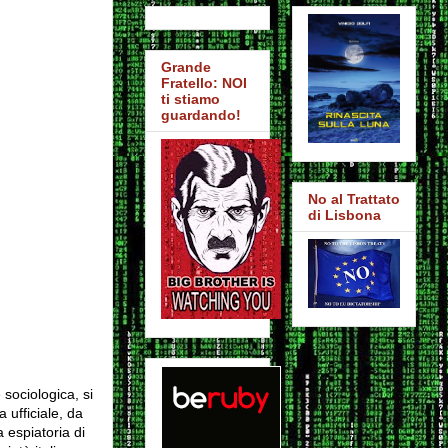
Grande
Fratello: NOI
ti stiamo
guardando!
No al Trattato
di Lisbona
sociologica, si
a ufficiale, da
a espiatoria di