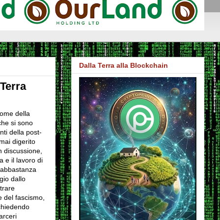
Dalla Terra alla Blockchain
 Terra
nome della
 che si sono
anti della post-
mai digerito
n discussione,
 e il lavoro di
 abbastanza
gio dallo
trare
e del fascismo,
 chiedendo
arceri