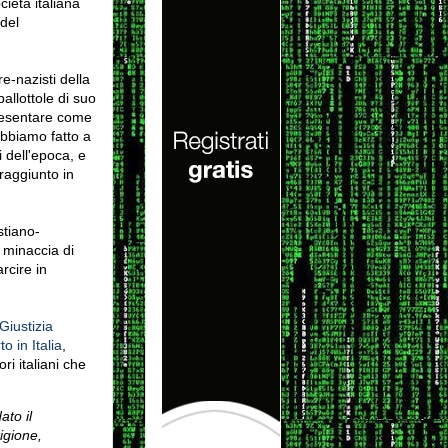
cietà italiana
del
re-nazisti della
pallottole di suo
presentare come
bbiamo fatto a
i dell'epoca,
e
raggiunto in
stiano-
a minaccia di
rcire in
Giustizia
o in Italia
,
i italiani che
ato il
igione,