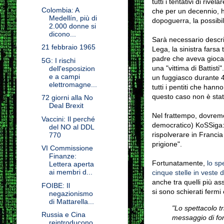
tutti i tentativi di rive
Colombia: A
che per un decennio, ha
Medellín, più di
dopoguerra, la possibili
2.000 donne si
dicono...
Sarà necessario descri
21 febbraio 1965
Lega, la
sinistra farsa t
padre
che aveva giocat
5G: I rischi
una "vittima di Battisti".
dell'esposizion
e a campi
un fuggiasco durante 40
elettromagne...
tutti i pentiti che hann
questo caso non è sta
72 giorni alla No
Deal Brexit
Nel frattempo, dovremo 
Vaccini: Il perché
democratico) KoSSiga: l
del NO al DDL
rispolverare in Francia 
770
prigione".
VI Commissione
Finanze:
Fortunatamente,
lo sp
Lettera aperta
ai membri d...
cinque stelle in veste d
anche tra quelli più ass
FOIBE: Il
si sono schierati fermi
negazionismo
di Mattarella...
"Lo spettacolo t
Russia e Cina
messaggio di fo
reintroducono