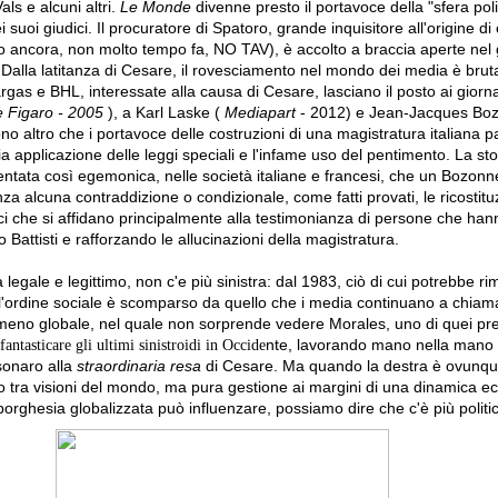
ls e alcuni altri.
Le Monde
divenne presto il portavoce della "sfera polit
 suoi giudici.
Il procuratore di Spatoro, grande inquisitore all'origine di 
uso ancora, non molto tempo fa, NO TAV), è accolto a braccia aperte nel 
Dalla latitanza di Cesare, il rovesciamento nel mondo dei media è brut
argas e
BHL,
interessate alla causa di Cesare, lasciano il posto ai giorna
 Figaro - 2005
), a Karl Laske (
Mediapart
- 2012) e Jean-Jacques Bo
o altro che i portavoce delle costruzioni di una magistratura italiana p
a applicazione delle leggi speciali e l'infame uso del pentimento.
La sto
iventata così egemonica, nelle società italiane e francesi, che un Bozonn
nza alcuna contraddizione o condizionale, come fatti provati, le ricostitu
dici che si affidano principalmente alla testimonianza di persone che han
attisti e rafforzando le allucinazioni della magistratura.
 legale e legittimo, non c'e più sinistra: dal 1983, ciò di cui potrebbe r
ull'ordine sociale è scomparso da quello che i media continuano a chiama
eno globale, nel quale non sorprende vedere Morales, uno di quei pres
nte
,
lavorando mano nella mano c
antasticare gli ultimi sinistroidi in Occide
lsonaro alla
straordinaria resa
di Cesare.
Ma quando la destra è ovunque
 tra visioni del mondo,
ma pura gestione ai margini di una dinamica e
-borghesia globalizzata può influenzare, possiamo dire che c'è più politi