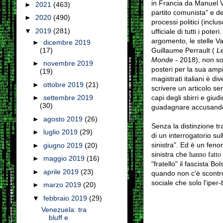
in Francia da Manuel Va
►
2021
(463)
partito comunista" e dei
►
2020
(490)
processi politici (incl
▼
2019
(281)
ufficiale di tutti i poteri.
argomento, le stelle V
►
dicembre 2019
Guillaume Perrault (
Le
(17)
Monde
- 2018), non son
►
novembre 2019
posteri per la sua ampi
(19)
magistrati italiani è d
►
ottobre 2019
(21)
scrivere un articolo se
capi degli sbirri e giu
►
settembre 2019
(30)
guadagnare accusando B
►
agosto 2019
(26)
Senza la distinzione tra
►
luglio 2019
(29)
di un interrogatorio s
sinistra".
Ed è un fenom
►
giugno 2019
(20)
sinistra che
hanno fatto f
►
maggio 2019
(16)
"fratello" il fascista Bo
►
aprile 2019
(23)
quando non c'è scontro
sociale che solo l'iper
►
marzo 2019
(20)
▼
febbraio 2019
(29)
Venezuela: tra
bluff e