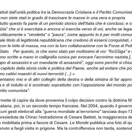
attuti dall'unità politica tra la Democrazia Cristiana e il Partito Comunista
e non siete stati in grado di trascinare le masse in una vera e propria
utto questo fa parte di un periodo storico dell'Italia che è concluso; e o
izia" che si è esercitata e ancora si esercita verso di voi, anche se leg
 politicamente o "vendetta" o "paura", come appunto lo è per molti comuni
le titolo di legittimità repubblicana che credono di essersi conquistati, 
con le lotte di massa, ma con la loro collaborazione con le Forze di Poli
Stato.
Per questo, io che sono stato per moltissimi di voi: "Ko
SS
iga" e 
no scritte a mano in calligrafia runica per evocare l'acronimo nazista.],
capo di assassini e un mandante di assassinii", oggi sono perché si chiu
apitolo della storia civile e politica del Paese, anche ad evitare che po
ino cattivi maestri di nuovi terroristi (...) »
entativo mio e di altri colleghi della destra o della sinistra di far app
a e di indulto si è scontrato soprattutto con l'opposizione del mondo po
rtito comunista".
ermette di capire da dove proveniva il colpo decisivo contro la dottrina Mi
italiana, poi, in un secondo tempo francese.
Nel 2004, quando il governo
ni gesti elettorali alla "guerra mondiale al terrorismo" lanciata dopo l
presieduta da Chirac l'estradizione di Cesare Battisti, la maggioranza del
e mobilitata prima a favore di Cesare.
Le Monde
pubblica una foto di qu
uto a fargli visita in prigione.
Ma la controffensiva non tarda, sostenuta 