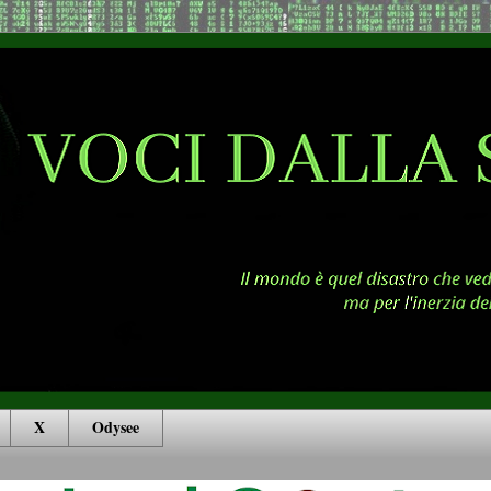
X
Odysee