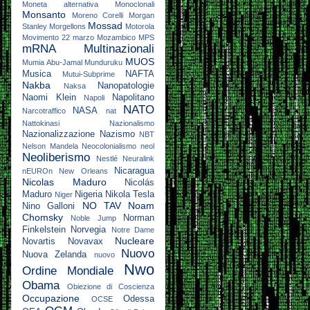
Moneta alternativa
Monoclonali
Monsanto
Moreno Corelli
Morgan
Mossad
Stanley
Morgellons
Motorola
Movimento 22 marzo
Mozambico
MPS
mRNA
Multinazionali
MUOS
Mumia Abu-Jamal
Munduruku
Musica
NAFTA
Mutui-Subprime
Nakba
Nanopatologie
Naksa
Naomi Klein
Napolitano
Napoli
NATO
NASA
Narcotraffico
nat
Nattokinasi
Nazionalismo
Nazionalizzazione
Nazismo
NBT
Nelson Mandela
Neocolonialismo
neol
Neoliberismo
Nestlé
Neuralink
Nicaragua
nEUROn
New Orleans
Nicolas Maduro
Nicolás
Maduro
Nigeria
Nikola Tesla
Niger
NO TAV
Noam
Nino Galloni
Chomsky
Norman
Noble Jump
Finkelstein
Norvegia
Notre Dame
Nucleare
Novartis
Novavax
Nuovo
Nuova Zelanda
nuovo
Nwo
Ordine Mondiale
Obama
Obiezione di Coscienza
Occupazione
Odessa
OCSE