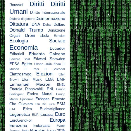
Diritti
Diritti
Roussef
Umani
Diritto Internazionale
Disinformazione
Disforia di genere
Dittatura
DNA
Dollaro
Doha
Donald Trump
Donazione
Droni
Organi
Ebola
Echelon
Ecologia Sociale
Economia
Ecuador
Eduardo Galeano
Editoriali
Edward Snowden
Edward Said
Egitto
EFSA
Ehsan Ullah Khan
El
Mundo
El Pais
El Salvador
Elezioni
Elettrosmog
Ellen
Elon Musk
EMA
EMF
Brown
Emmanuel Macron
ENEL
Energie Rinnovabili
ENI
Enrico
Enrico Mattei
Berlinguer
Enricp
Erdogan
Ernesto
Mattei
Epidemie
Che Guevara
ESM
Erri De Luca
Etica
EudraVigilance
ETA
Euro
Eugenetica
Eurasia
EUR
Europa
EuroGendFor
Eurozona
Eutanasia
Eventi
Evo Morales
Expo 2015
Avversi