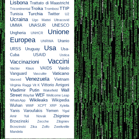
Lisbona
Trattato di Maastricht
Troika
TTIP
Tricontinental
Trombosi
Turchia
Tunisia
Twitter
U2
Ucraina
Ugo Mattei
Ultracovid
UMMA
UNASUR
UNESCO
Unione
Ungheria
UNHCR
Europea
Uranio
UNRWA
Usa
URSS
Uruguay
Usa-
Cuba
USAID
Ustica
Vaccini
Vaccinazioni
VAIDS
Vaiolo
Vaclav Klaus
Vaticano
Vanguard
Vasculite
Venezuela
Vietnam
Vaxxed
Vittorio Arrigoni
Virginia Raggi
Vit K
Vladimir Putin
Wall
Wakefield
Street
WEF
Wayfair
Wellcome Leap
Wikileaks
Wikipedia
WhatsApp
Wuhan
WWF
XCPT
XRP
Xylella
Yanis Varoufakis
Yemen
Yigal
Zbigniew
Amir
Yuli Novak
Brzezinski
Zecche
Zibgniev
Brzezinski
Zika
Zolfo
Zwelivelile
Mandela