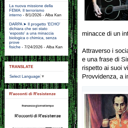
La nuova missione della
FEMA: Il terrorismo
interno
- 8/1/2026
- Alba Kan
DARPA ➤ Il progetto 'ECHO'
dichiara che sei stato
minacce di un int
'esposto' a una minaccia
biologica o chimica, senza
prove
fisiche
- 7/24/2026
- Alba Kan
Attraverso i soci
e una frase di S
TRANSLATE
rispetto ai suoi v
Provvidenza, a in
Select Language
▼
V
R'acconti di R'esistenze
i
s
u
a
l
i
z