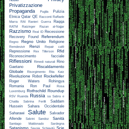
Nobel
Privatizzazione
Propaganda
Pulizia
Puglia
Etnica
Qatar
QE
Racconti
Raffaele
Raqqa
Marra
RAI
Ranieri Guerra
RATM
Ratzinger
Razan al-Najjar
Razzismo
Recessione
Real ID
Referendum
Recovery Found
Regno Unito
Religione
Regno
Renzi
Remdesivir
Repair café
Rfid
Repressione
Rex Tillerson
Riconoscimento facciale
Riflessioni
Rino
Rimedi naturali
Riscaldamento
Gaetano
Globale
Risorgimento
Rita Katz
Rivoluzione
Rockefeller
Robot
Roger Waters
Rohingya
Romania
Ron Paul
Rosa
Rothschild
Roundup
Luxemburg
Russia
RSV
Ruanda
sa
Sabra e
Saddam
Chatila
Sabrina Ferilli
Hussein
Sahara Occidentale
Salute
Saharawi
Salvador
Sanità
Allende
Salvini
Sandoz
Santiago Maldonado
Sardegna
Satanismo
Scie
Savoia
Schiavitù