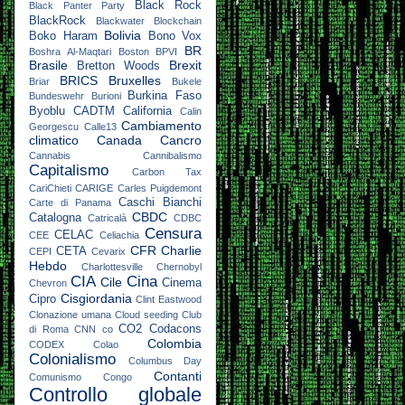
Black Rock
Black Panter Party
BlackRock
Blackwater
Blockchain
Bolivia
Boko Haram
Bono Vox
BR
Boshra Al-Maqtari
Boston
BPVI
Brasile
Brexit
Bretton Woods
BRICS
Bruxelles
Briar
Bukele
Burkina Faso
Bundeswehr
Burioni
Byoblu
CADTM
California
Calin
Cambiamento
Georgescu
Calle13
climatico
Canada
Cancro
Cannabis
Cannibalismo
Capitalismo
Carbon Tax
CariChieti
CARIGE
Carles Puigdemont
Caschi Bianchi
Carte di Panama
CBDC
Catalogna
Catricalà
CDBC
Censura
CELAC
CEE
Celiachia
CFR
Charlie
CETA
CEPI
Cevarix
Hebdo
Charlottesville
Chernobyl
CIA
Cina
Cile
Cinema
Chevron
Cisgiordania
Cipro
Clint Eastwood
Clonazione umana
Cloud seeding
Club
CO2
Codacons
di Roma
CNN
co
Colombia
CODEX
Colao
Colonialismo
Columbus Day
Contanti
Comunismo
Congo
Controllo globale