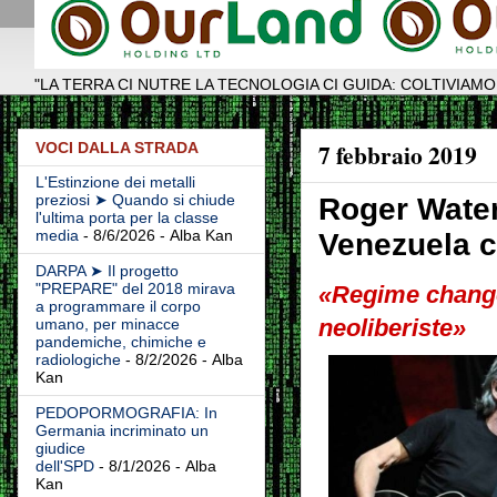
"LA TERRA CI NUTRE LA TECNOLOGIA CI GUIDA: COLTIVIAMO
7 febbraio 2019
VOCI DALLA STRADA
L'Estinzione dei metalli
preziosi ➤ Quando si chiude
Roger Water
l'ultima porta per la classe
media
- 8/6/2026
- Alba Kan
Venezuela c
DARPA ➤ Il progetto
"PREPARE" del 2018 mirava
«Regime change 
a programmare il corpo
neoliberiste»
umano, per minacce
pandemiche, chimiche e
radiologiche
- 8/2/2026
- Alba
Kan
PEDOPORMOGRAFIA: In
Germania incriminato un
giudice
dell'SPD
- 8/1/2026
- Alba
Kan