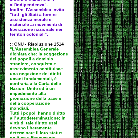
all'indipendenza".
Inoltre, l'Assemblea invita
"tutti gli Stati a fornire
assistenza morale e
materiale ai movimenti di
liberazione nazionale nei
territori coloniali".
:: ONU - Risoluzione 1514
"L'Assemblea Generale
dichiara che: la soggezione
dei popoli a dominio
straniero, conquista e
asservimento costituisce
una negazione dei diritti
umani fondamentali, è
contraria alla Carta delle
Nazioni Unite ed è un
impedimento alla
promozione della pace e
della cooperazione
mondiali.
Tutti i popoli hanno diritto
all' autodeter
minazione; in
virtù di tale diritto essi
devono liberamente
determinare il loro status
politico e liberamente