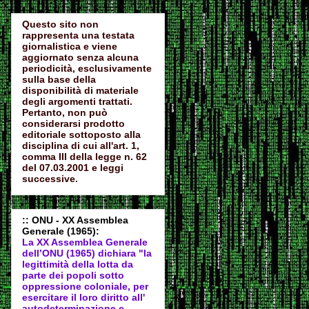
Questo sito non
rappresenta una testata
giornalistica e viene
aggiornato senza alcuna
periodicità, esclusivamente
sulla base della
disponibilità di materiale
degli argomenti trattati.
Pertanto, non può
considerarsi prodotto
editoriale sottoposto alla
disciplina di cui all'art. 1,
comma III della legge n. 62
del 07.03.2001 e leggi
successive.
:: ONU - XX Assemblea
Generale (1965):
La XX Assemblea Generale
dell’ONU (1965) dichiara "la
legittimità della lotta da
parte dei popoli sotto
oppressione coloniale, per
esercitare il loro diritto all'
autodeter
minazione e