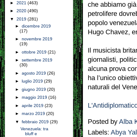
►
2021
(463)
che abbiamo già 
►
2020
(490)
petrolifere dovre
▼
2019
(281)
popolo venezuela
►
dicembre 2019
(17)
Hugo Chavez, er
►
novembre 2019
(19)
Il musicista brit
►
ottobre 2019
(21)
giornalisti, polit
►
settembre 2019
(30)
alcuna prova con
►
agosto 2019
(26)
ha l’unico obiett
►
luglio 2019
(29)
naturali del Ven
►
giugno 2019
(20)
►
maggio 2019
(16)
L'Antidiplomatic
►
aprile 2019
(23)
►
marzo 2019
(20)
Posted by
Alba 
▼
febbraio 2019
(29)
Venezuela: tra
Labels:
Abya Ya
bluff e