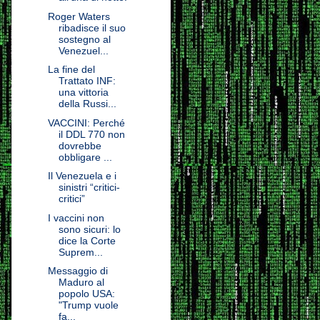
Roger Waters
ribadisce il suo
sostegno al
Venezuel...
La fine del
Trattato INF:
una vittoria
della Russi...
VACCINI: Perché
il DDL 770 non
dovrebbe
obbligare ...
Il Venezuela e i
sinistri “critici-
critici”
I vaccini non
sono sicuri: lo
dice la Corte
Suprem...
Messaggio di
Maduro al
popolo USA:
"Trump vuole
fa...