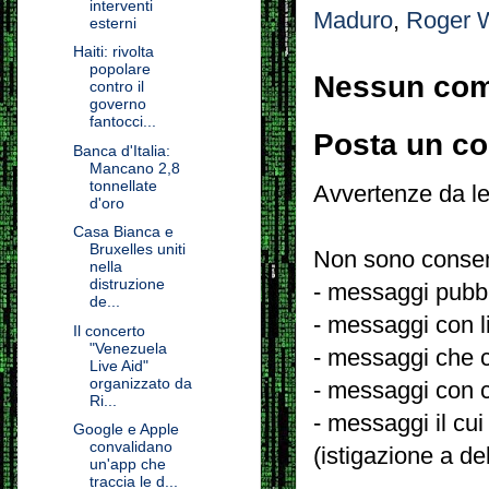
interventi
Maduro
,
Roger 
esterni
Haiti: rivolta
popolare
Nessun co
contro il
governo
fantocci...
Posta un c
Banca d'Italia:
Mancano 2,8
tonnellate
Avvertenze da le
d'oro
Casa Bianca e
Bruxelles uniti
Non sono consent
nella
distruzione
- messaggi pubbli
de...
- messaggi con l
Il concerto
"Venezuela
- messaggi che c
Live Aid"
organizzato da
- messaggi con c
Ri...
- messaggi il cui
Google e Apple
convalidano
(istigazione a de
un'app che
traccia le d...