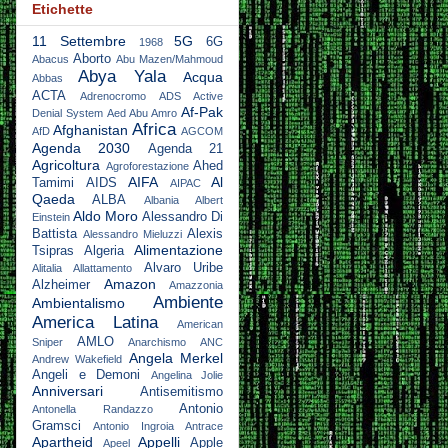
Etichette
11 Settembre
5G
6G
1968
Aborto
Abacus
Abu Mazen/Mahmoud
Abya Yala
Acqua
Abbas
ACTA
Adrenocromo
ADS Active
Af-Pak
Denial System
Aed Abu Amro
Africa
Afghanistan
AfD
AGCOM
Agenda 2030
Agenda 21
Agricoltura
Ahed
Agroforestazione
AIFA
Al
Tamimi
AIDS
AIPAC
Qaeda
ALBA
Albania
Albert
Aldo Moro
Alessandro Di
Einstein
Battista
Alexis
Alessandro Mieluzzi
Alimentazione
Tsipras
Algeria
Alvaro Uribe
Alitalia
Allattamento
Amazon
Alzheimer
Amazzonia
Ambiente
Ambientalismo
America Latina
American
AMLO
Sniper
Anarchismo
ANC
Angela Merkel
Andrew Wakefield
Angeli e Demoni
Angelina Jolie
Anniversari
Antisemitismo
Antonio
Antonella Randazzo
Gramsci
Antonio Ingroia
Antrace
Apartheid
Appelli
Apple
Apeel