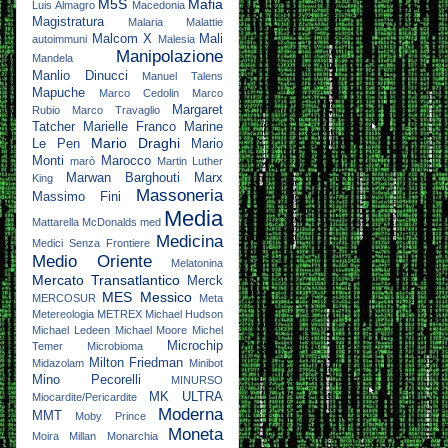
M5S
Mafia
Luis Almagro
Macedonia
Magistratura
Malaria
Malattie
Malcom X
Mali
autoimmuni
Malesia
Manipolazione
Mandela
Manlio Dinucci
Manuel Talens
Mapuche
Marco Cedolin
Marco
Margaret
Rubio
Marco Travaglio
Tatcher
Marielle Franco
Marine
Mario Draghi
Le Pen
Mario
Monti
Marocco
marò
Martin Luther
Marwan Barghouti
Marx
King
Massoneria
Massimo Fini
Media
Mattarella
McDonalds
med
Medicina
Medici Senza Frontiere
Medio Oriente
Melatonina
Mercato Transatlantico
Merck
MES
Messico
MERCOSUR
Meta
Metereologia
METREX
Michael Hudson
Michael Ledeen
Michael Moore
Michel
Microchip
Temer
Microbioma
Milton Friedman
Midazolam
Minibot
Mino Pecorelli
MINURSO
MK ULTRA
Miocardite/Pericardite
Moderna
MMT
Moby Prince
Moneta
Moira Millan
Monarchia