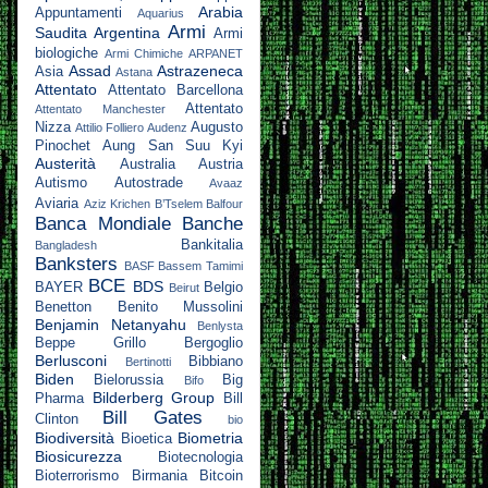
Arabia
Appuntamenti
Aquarius
Armi
Saudita
Argentina
Armi
biologiche
Armi Chimiche
ARPANET
Assad
Astrazeneca
Asia
Astana
Attentato
Attentato Barcellona
Attentato
Attentato Manchester
Nizza
Augusto
Attilio Folliero
Audenz
Pinochet
Aung San Suu Kyi
Austerità
Australia
Austria
Autismo
Autostrade
Avaaz
Aviaria
Aziz Krichen
B’Tselem
Balfour
Banca Mondiale
Banche
Bankitalia
Bangladesh
Banksters
BASF
Bassem Tamimi
BCE
BDS
BAYER
Belgio
Beirut
Benetton
Benito Mussolini
Benjamin Netanyahu
Benlysta
Beppe Grillo
Bergoglio
Berlusconi
Bibbiano
Bertinotti
Biden
Bielorussia
Big
Bifo
Bilderberg Group
Pharma
Bill
Bill Gates
Clinton
bio
Biodiversità
Biometria
Bioetica
Biosicurezza
Biotecnologia
Bioterrorismo
Birmania
Bitcoin