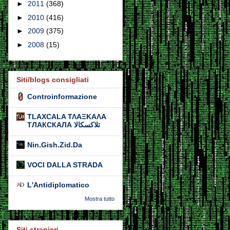
►
2011
(368)
►
2010
(416)
►
2009
(375)
►
2008
(15)
Siti/blogs consigliati
Controinformazione
TLAXCALA ΤΛΑΞΚΑΛΑ
ТЛАКСКАЛА تلاكسكالا
Nin.Gish.Zid.Da
VOCI DALLA STRADA
L'Antidiplomatico
Mostra tutto
Siti stranieri