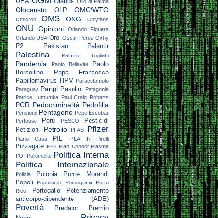
OGM
OEA
Olanda
Olio di Palma
Olocausto
OMC/WTO
OLP
OMS
ONG
Omicron
Onlyfans
ONU
Opinioni
Orlando Figuera
Oro
Orlando USA
Oscar Perez
Oxhy
P2
Pakistan
Palantir
Palestina
Palmiro Togliatti
Pandemia
Paolo
Paolo Bellavite
Borsellino
Papa Francesco
Papillomavirus HPV
Paracetamolo
Parigi
Pasolini
Paraguay
Patagonia
Patrice Lumumba
Paul Craig Roberts
PCR
Pedocriminalità
Pedofilia
Pentagono
Pensione
Pepe Escobar
Perù
Pesticidi
Pertosse
PESCO
Pfizer
Petrolio
Petizioni
PFAS
PIL
Piano Casa
PILA IR
Pirelli
Pizzagate
PKK
Plan Condor
Plasma
Politica Interna
POI
Poliomelite
Politica Internazionale
Polonia
Ponte Morandi
Polizia
Popoli
Populismo
Pornografia
Porto
Portogallo
Potenziamento
Rico
anticorpo-dipendente (ADE)
Povertà
Predator
Premio
Privacy