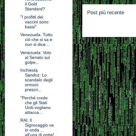
il Gold
Standard?
Post più recente
"I profitti dei
vaccini sono
bassi"
Venezuela: Tutto
ciò che si sa e
non si dice...
Venezuela: Voto
al Senato sul
golpe...
Inchiesta
Sandoz: Lo
scandalo degli
ormoni
prescri...
"Perché crede
che gli Stati
Uniti vogliano
attacca...
RAI: Il
Signoraggio va
in onda ...
all'una di notte!