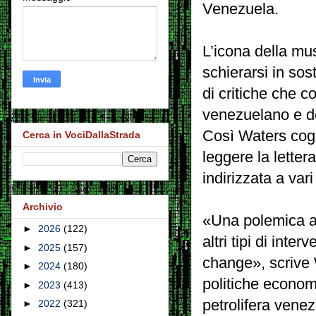
Venezuela.
L’icona della mu
schierarsi in sos
di critiche che 
venezuelano e de
Così Waters cogl
Cerca in VociDallaStrada
leggere la lette
indirizzata a var
Archivio
«Una polemica ap
►
2026
(122)
altri tipi di int
►
2025
(157)
change», scrive 
►
2024
(180)
politiche economi
►
2023
(413)
petrolifera vene
►
2022
(321)