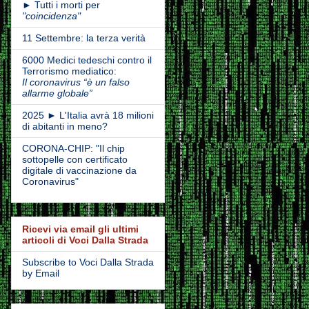
► Tutti i morti per
"coincidenza"
11 Settembre: la terza verità
6000 Medici tedeschi contro il
Terrorismo mediatico:
Il coronavirus “è un falso
allarme globale”
2025 ► L'Italia avrà 18 milioni
di abitanti in meno?
CORONA-CHIP: "Il chip
sottopelle con certificato
digitale di vaccinazione da
Coronavirus"
Ricevi via email gli ultimi
articoli di Voci Dalla Strada
Subscribe to Voci Dalla Strada
by Email