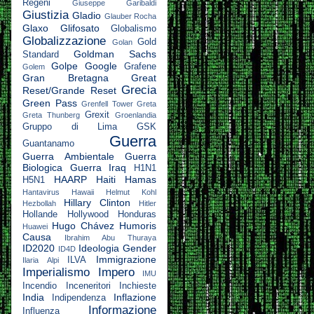
Regeni
Giuseppe Garibaldi
Giustizia
Gladio
Glauber Rocha
Glaxo
Glifosato
Globalismo
Globalizzazione
Gold
Golan
Goldman Sachs
Standard
Golpe
Google
Grafene
Golem
Gran Bretagna
Great
Grecia
Reset/Grande Reset
Green Pass
Grenfell Tower
Greta
Grexit
Greta Thunberg
Groenlandia
Gruppo di Lima
GSK
Guerra
Guantanamo
Guerra Ambientale
Guerra
Biologica
Guerra Iraq
H1N1
HAARP
Haiti
Hamas
H5N1
Hantavirus
Hawaii
Helmut Kohl
Hillary Clinton
Hezbollah
Hitler
Hollande
Hollywood
Honduras
Hugo Chávez
Humoris
Huawei
Causa
Ibrahim Abu Thuraya
ID2020
Ideologia Gender
ID4D
Immigrazione
ILVA
Ilaria Alpi
Imperialismo
Impero
IMU
Incendio
Inceneritori
Inchieste
India
Inflazione
Indipendenza
Informazione
Influenza