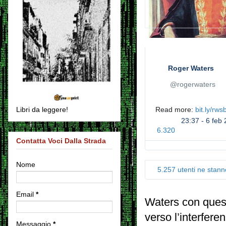
z
a
l
'
i
m
m
Roger Waters
a
✔
@rogerwaters
g
i
n
Read more: 
h
bit.ly/rws
Libri da leggere!
e
t
23:37 - 6 feb
s
t
6.320
u
p
Contatta Voci Dalla Strada
T
:
w
/
i
Nome
/
5.257 utenti ne stan
t
t
e
Email
*
r
Waters con quest’
verso l’interfere
Messaggio
*