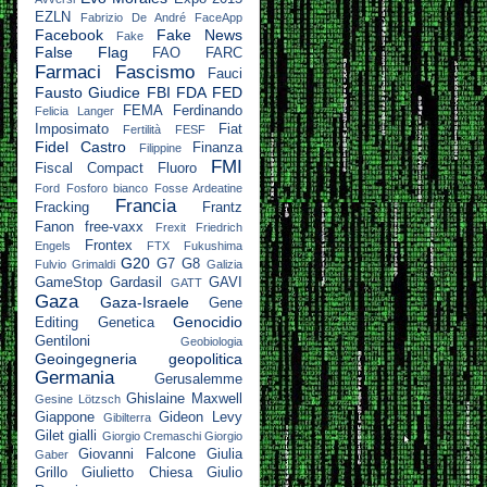
EZLN
Fabrizio De André
FaceApp
Facebook
Fake News
Fake
False Flag
FAO
FARC
Farmaci
Fascismo
Fauci
Fausto Giudice
FBI
FDA
FED
FEMA
Ferdinando
Felicia Langer
Imposimato
Fiat
Fertilità
FESF
Fidel Castro
Finanza
Filippine
FMI
Fiscal Compact
Fluoro
Ford
Fosforo bianco
Fosse Ardeatine
Francia
Fracking
Frantz
Fanon
free-vaxx
Frexit
Friedrich
Frontex
Engels
FTX
Fukushima
G20
G7
G8
Fulvio Grimaldi
Galizia
GameStop
Gardasil
GAVI
GATT
Gaza
Gaza-Israele
Gene
Genocidio
Editing
Genetica
Gentiloni
Geobiologia
Geoingegneria
geopolitica
Germania
Gerusalemme
Ghislaine Maxwell
Gesine Lötzsch
Giappone
Gideon Levy
Gibilterra
Gilet gialli
Giorgio Cremaschi
Giorgio
Giovanni Falcone
Giulia
Gaber
Grillo
Giulietto Chiesa
Giulio