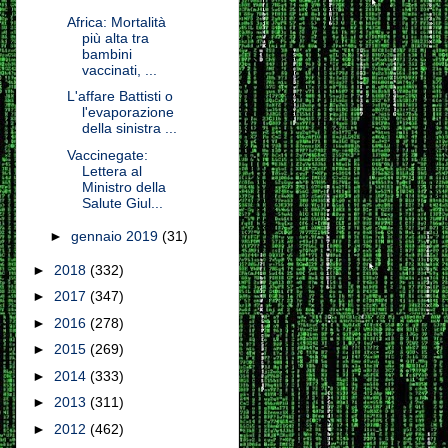
Africa: Mortalità
più alta tra
bambini
vaccinati, ...
L'affare Battisti o
l'evaporazione
della sinistra ...
Vaccinegate:
Lettera al
Ministro della
Salute Giul...
►
gennaio 2019
(31)
►
2018
(332)
►
2017
(347)
►
2016
(278)
►
2015
(269)
►
2014
(333)
►
2013
(311)
►
2012
(462)