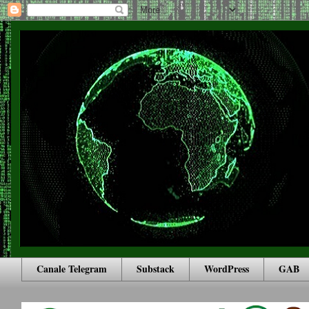
Canale Telegram
Substack
WordPress
GAB