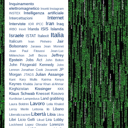
Inquinamento
elettromagnetico
Insetti
Instagram
Intelligenza artificiale
INSTEX
Internet
Intercettazioni
Iran
Interviste
Iraq
IOR
IPCC
ISIS
Islanda
Irlanda
IRBO
Irexit
Italia
Israele
ISTAT
Italexit
Jair
Italicum
Ivan Pinheiro
Bolsonaro
Jarawa
Jean Monnet
Jean Paul Fitoussi
Jean-Luc
Jeffrey
Mélenchon
Jeff Bezos
Epstein
Jobs Act
John Bolton
John Fitzgerald Kennedy
John
JP
Lennon
Jonathan Cook
Jovanotti
Julian Assange
Morgan
JTAGS
Kant
Kary Mullis
Katrina
Kenya
Keynes
Khalida Jarrar
Khan al Ahmar
Kissinger
Kirghizistan
KKK
Klaus Schwab
Knesset
Kosovo
Land grabbing
Kurdistan
Lampedusa
Lavoro
Laura Boldrini
Leila Khaled
Libano
Leroy Merlin
Lettonia
lib
Libertà
Libia
Liberalizzazioni
Libra
Libri
Licio Gelli
Lira
Lobby
Likud
Lorenzin
Lockheed
Lopez Obrador