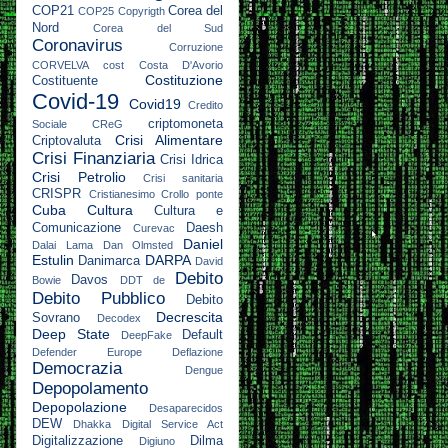
COP21
Corea del
COP25
Copyrigth
Nord
Corea del Sud
Coronavirus
Corruzione
CORVELVA
cost
Costa D'Avorio
Costituzione
Costituente
Covid-19
Covid19
Credito
criptomoneta
Sociale
CReG
Crisi Alimentare
Criptovaluta
Crisi Finanziaria
Crisi Idrica
Crisi Petrolio
Crisi sanitaria
CRISPR
Cristianesimo
Crollo ponte
Cuba
Cultura
Cultura e
Comunicazione
Daesh
Curevac
Daniel
Dalai Lama
Dan Olmsted
Estulin
DARPA
Danimarca
David
Debito
Davos
Bowie
DDT
de
Debito Pubblico
Debito
Decrescita
Sovrano
Decodex
Deep State
Default
DeepFake
Defender Europe
Deflazione
Democrazia
Dengue
Depopolamento
Depopolazione
Desaparecidos
DEW
Dhakka
Digital Service Act
Digitalizzazione
Dilma
Digiuno