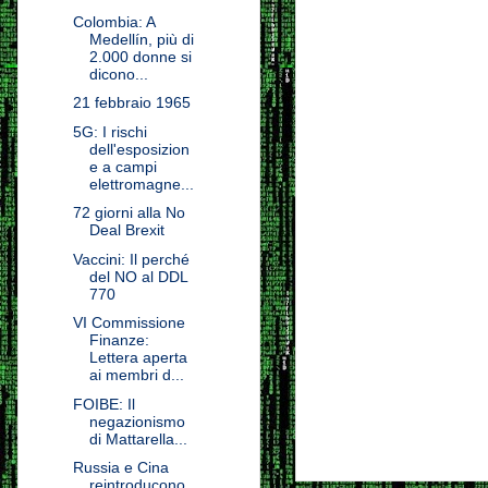
Colombia: A
Medellín, più di
2.000 donne si
dicono...
21 febbraio 1965
5G: I rischi
dell'esposizion
e a campi
elettromagne...
72 giorni alla No
Deal Brexit
Vaccini: Il perché
del NO al DDL
770
VI Commissione
Finanze:
Lettera aperta
ai membri d...
FOIBE: Il
negazionismo
di Mattarella...
Russia e Cina
reintroducono