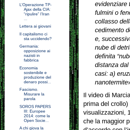
evidenziare 
L’Operazione TP-
Ajax della CIA:
fulmini o fen
“ripulire” l’Iran
...
collasso dell
Lettera ai giovani
cedimento de
Il capitalismo ci
e, successiv
sta uccidendo?
Germania:
nube di detri
opposizione ai
definita “nub
nazisti in
fabbrica
distanza dal 
Economia
casi: a) eru
sostenibile e
produzione del
nanotermite
denaro possi...
Fascismo.
Il video di Marci
Misurare la
parola
prima del crollo)
SOROS PAPERS
III: Europee
visualizzazioni, 1
2014: come la
che la maggior p
Open Socie...
A chi giova la
d’accordo con l’i