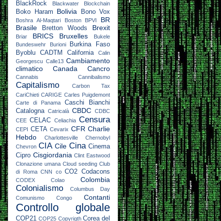
BlackRock
Blackwater
Blockchain
Bolivia
Boko Haram
Bono Vox
BR
Boshra Al-Maqtari
Boston
BPVI
Brasile
Brexit
Bretton Woods
BRICS
Bruxelles
Briar
Bukele
Burkina Faso
Bundeswehr
Burioni
Byoblu
CADTM
California
Calin
Cambiamento
Georgescu
Calle13
climatico
Canada
Cancro
Cannabis
Cannibalismo
Capitalismo
Carbon Tax
CariChieti
CARIGE
Carles Puigdemont
Caschi Bianchi
Carte di Panama
CBDC
Catalogna
Catricalà
CDBC
Censura
CELAC
CEE
Celiachia
CFR
Charlie
CETA
CEPI
Cevarix
Hebdo
Charlottesville
Chernobyl
CIA
Cina
Cile
Cinema
Chevron
Cisgiordania
Cipro
Clint Eastwood
Clonazione umana
Cloud seeding
Club
CO2
Codacons
di Roma
CNN
co
Colombia
CODEX
Colao
Colonialismo
Columbus Day
Contanti
Comunismo
Congo
Controllo globale
COP21
Corea del
COP25
Copyrigth