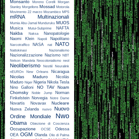
Monsanto
Moreno Corelli
Morgan
Mossad
Stanley
Morgellons
Motorola
Movimento 22 marzo
Mozambico
MPS
mRNA
Multinazionali
MUOS
Mumia Abu-Jamal
Munduruku
Musica
NAFTA
Mutui-Subprime
Nakba
Nanopatologie
Naksa
Naomi Klein
Napolitano
Napoli
NATO
NASA
Narcotraffico
nat
Nattokinasi
Nazionalismo
Nazionalizzazione
Nazismo
NBT
Nelson Mandela
Neocolonialismo
neol
Neoliberismo
Nestlé
Neuralink
Nicaragua
nEUROn
New Orleans
Nicolas Maduro
Nicolás
Maduro
Nigeria
Nikola Tesla
Niger
NO TAV
Noam
Nino Galloni
Chomsky
Norman
Noble Jump
Finkelstein
Norvegia
Notre Dame
Nucleare
Novartis
Novavax
Nuovo
Nuova Zelanda
nuovo
Nwo
Ordine Mondiale
Obama
Obiezione di Coscienza
Occupazione
Odessa
OCSE
OGM
OEA
Olanda
Olio di Palma