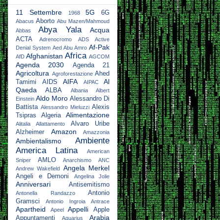
11 Settembre
5G
6G
1968
Aborto
Abacus
Abu Mazen/Mahmoud
Abya Yala
Acqua
Abbas
ACTA
Adrenocromo
ADS Active
Af-Pak
Denial System
Aed Abu Amro
Africa
Afghanistan
AfD
AGCOM
Agenda 2030
Agenda 21
Agricoltura
Ahed
Agroforestazione
AIFA
Al
Tamimi
AIDS
AIPAC
Qaeda
ALBA
Albania
Albert
Aldo Moro
Alessandro Di
Einstein
Battista
Alexis
Alessandro Mieluzzi
Alimentazione
Tsipras
Algeria
Alvaro Uribe
Alitalia
Allattamento
Amazon
Alzheimer
Amazzonia
Ambiente
Ambientalismo
America Latina
American
AMLO
Sniper
Anarchismo
ANC
Angela Merkel
Andrew Wakefield
Angeli e Demoni
Angelina Jolie
Anniversari
Antisemitismo
Antonio
Antonella Randazzo
Gramsci
Antonio Ingroia
Antrace
Apartheid
Appelli
Apple
Apeel
Arabia
Appuntamenti
Aquarius