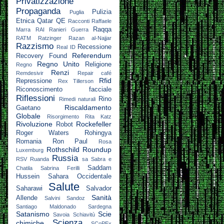
Privatizzazione
Propaganda
Pulizia
Puglia
Etnica
Qatar
QE
Racconti
Raffaele
Raqqa
Marra
RAI
Ranieri Guerra
RATM
Ratzinger
Razan al-Najjar
Razzismo
Recessione
Real ID
Referendum
Recovery Found
Regno Unito
Religione
Regno
Renzi
Remdesivir
Repair café
Rfid
Repressione
Rex Tillerson
Riconoscimento facciale
Riflessioni
Rino
Rimedi naturali
Riscaldamento
Gaetano
Globale
Risorgimento
Rita Katz
Rivoluzione
Rockefeller
Robot
Roger Waters
Rohingya
Romania
Ron Paul
Rosa
Rothschild
Roundup
Luxemburg
Russia
RSV
Ruanda
sa
Sabra e
Saddam
Chatila
Sabrina Ferilli
Hussein
Sahara Occidentale
Salute
Saharawi
Salvador
Sanità
Allende
Salvini
Sandoz
Santiago Maldonado
Sardegna
Satanismo
Scie
Savoia
Schiavitù
Scienza
chimiche
SCoPEx