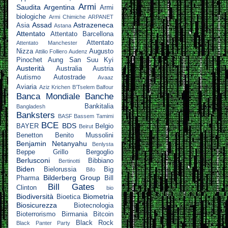
Armi
Saudita
Argentina
Armi
biologiche
Armi Chimiche
ARPANET
Assad
Astrazeneca
Asia
Astana
Attentato
Attentato Barcellona
Attentato
Attentato Manchester
Nizza
Augusto
Attilio Folliero
Audenz
Pinochet
Aung San Suu Kyi
Austerità
Australia
Austria
Autismo
Autostrade
Avaaz
Aviaria
Aziz Krichen
B’Tselem
Balfour
Banca Mondiale
Banche
Bankitalia
Bangladesh
Banksters
BASF
Bassem Tamimi
BCE
BDS
BAYER
Belgio
Beirut
Benetton
Benito Mussolini
Benjamin Netanyahu
Benlysta
Beppe Grillo
Bergoglio
Berlusconi
Bibbiano
Bertinotti
Biden
Bielorussia
Big
Bifo
Bilderberg Group
Pharma
Bill
Bill Gates
Clinton
bio
Biodiversità
Biometria
Bioetica
Biosicurezza
Biotecnologia
Bioterrorismo
Birmania
Bitcoin
Black Rock
Black Panter Party