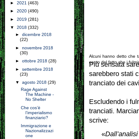
►
2021
(463)
►
2020
(490)
►
2019
(281)
▼
2018
(332)
►
dicembre 2018
(22)
►
novembre 2018
(30)
Alcuni hanno detto che ta
►
ottobre 2018
(28)
conto del fatto che i fulmi
Più sensata sareb
►
settembre 2018
sarebbero stati 
(23)
tranciato dei cavi
▼
agosto 2018
(29)
Rage Against
The Machine -
No Shelter
Escludendo i fulm
Che cos’è
tranciati. Marcia
l’imperialismo
finanziario?
scrive:
Immigrazione e
Nazionalizzazi
«
Dall’analis
one