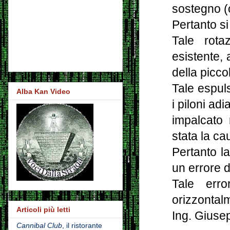
sostegno (o 
Pertanto si
Tale rotaz
esistente, 
della piccol
Tale espul
Alba Kan Video
i piloni a
impalcato 
stata la ca
Pertanto l
un errore d
Tale err
orizzontalm
Articoli più letti
Ing. Gius
Cannibal Club
, il ristorante