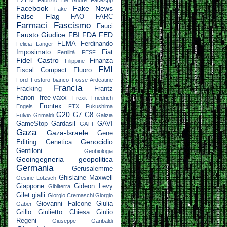
EZLN
Fabrizio De André
FaceApp
Facebook
Fake News
Fake
False Flag
FAO
FARC
Farmaci
Fascismo
Fauci
Fausto Giudice
FBI
FDA
FED
FEMA
Ferdinando
Felicia Langer
Imposimato
Fiat
Fertilità
FESF
Fidel Castro
Finanza
Filippine
FMI
Fiscal Compact
Fluoro
Ford
Fosforo bianco
Fosse Ardeatine
Francia
Fracking
Frantz
Fanon
free-vaxx
Frexit
Friedrich
Frontex
Engels
FTX
Fukushima
G20
G7
G8
Fulvio Grimaldi
Galizia
GameStop
Gardasil
GAVI
GATT
Gaza
Gaza-Israele
Gene
Genocidio
Editing
Genetica
Gentiloni
Geobiologia
Geoingegneria
geopolitica
Germania
Gerusalemme
Ghislaine Maxwell
Gesine Lötzsch
Giappone
Gideon Levy
Gibilterra
Gilet gialli
Giorgio Cremaschi
Giorgio
Giovanni Falcone
Giulia
Gaber
Grillo
Giulietto Chiesa
Giulio
Regeni
Giuseppe Garibaldi