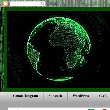
Canale Telegram
Substack
WordPress
GAB