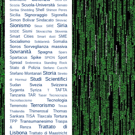
Scuola-Università
Scozia
Senato
Shell
Serbia
Shedding
Shimon Peres
Signoraggio
Sicilia
Sigonella
Simon Bolivar
Sindacato
Sinovac
Sionismo
Siria
Sioux
SIRE
Sismi
SISDE
Slovacchia
Slovenia
Smart Cities
SME
Smart dust
Socialismo
Somalia
Solidarietà
Soros
Sorveglianza massiva
Sovranità
Spagna
Spars
Spike
Spartacus
Sport
SPION
Spread
Srebrenica
Standing Rock
Stato di Polizia
Stefano Cucchi
Storia
Stefano Montanari
Stretto
Studi Scientifici
di Hormuz
Svezia
Svizzera
Sudan
Sygenta
Syriza
TAFTA
T
Tanzania
TAR
Taser
Tecnocrazia
Tecnologia
Tecnofascismo
Terrorismo
Terremoto
Texas
Thimerosal
Thomas
Thailandia
Tortura
Sankara
TISA
Tlaxcala
Transumanesimo
TPP
Traspa
Trattato di
& Renza
Lisbona
Trattato di Maastricht