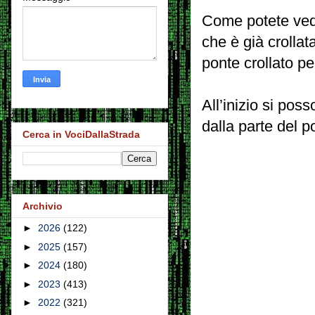
Come potete veder
che è già crolla
ponte crollato p
All’inizio si pos
dalla parte del p
Cerca in VociDallaStrada
Archivio
►
2026
(122)
►
2025
(157)
►
2024
(180)
►
2023
(413)
►
2022
(321)