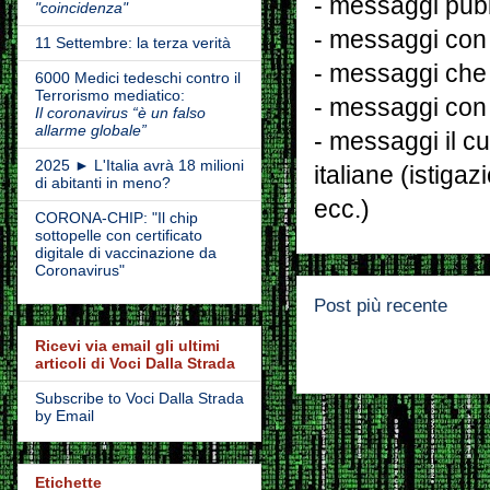
- messaggi pubbl
"coincidenza"
- messaggi con 
11 Settembre: la terza verità
- messaggi che
6000 Medici tedeschi contro il
Terrorismo mediatico:
- messaggi con 
Il coronavirus “è un falso
allarme globale”
- messaggi il cu
2025 ► L'Italia avrà 18 milioni
italiane (istiga
di abitanti in meno?
ecc.)
CORONA-CHIP: "Il chip
sottopelle con certificato
digitale di vaccinazione da
Coronavirus"
Post più recente
Ricevi via email gli ultimi
articoli di Voci Dalla Strada
Subscribe to Voci Dalla Strada
by Email
Etichette