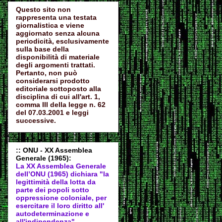
Questo sito non
rappresenta una testata
giornalistica e viene
aggiornato senza alcuna
periodicità, esclusivamente
sulla base della
disponibilità di materiale
degli argomenti trattati.
Pertanto, non può
considerarsi prodotto
editoriale sottoposto alla
disciplina di cui all'art. 1,
comma III della legge n. 62
del 07.03.2001 e leggi
successive.
:: ONU - XX Assemblea
Generale (1965):
La XX Assemblea Generale
dell’ONU (1965) dichiara "la
legittimità della lotta da
parte dei popoli sotto
oppressione coloniale, per
esercitare il loro diritto all'
autodeter
minazione e
all'indipendenza".