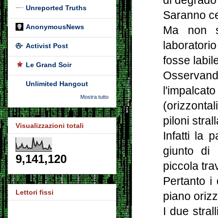
di degrado 
Unreported Truths
Saranno ce
AnonymousNews
Ma non si
laborator
Activist Post
fosse labil
Le Grand Soir
Osservand
Unlimited Hangout
l'impalc
Mostra tutto
(orizzontal
piloni strall
Visualizzazioni totali
Infatti la 
giunto d
9,141,120
piccola tr
Pertanto i 
Lettori fissi
piano orizz
I due stral