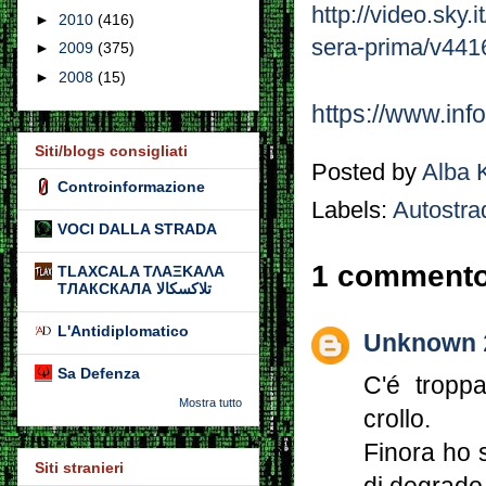
http://video.sky.
►
2010
(416)
sera-prima/v441
►
2009
(375)
►
2008
(15)
https://www.info
Siti/blogs consigliati
Posted by
Alba 
Controinformazione
Labels:
Autostra
VOCI DALLA STRADA
1 commento
TLAXCALA ΤΛΑΞΚΑΛΑ
ТЛАКСКАЛА تلاكسكالا
L'Antidiplomatico
Unknown
Sa Defenza
C'é tropp
Mostra tutto
crollo.
Finora ho s
Siti stranieri