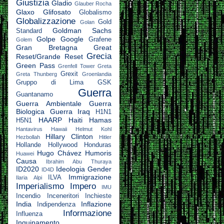
Giustizia
Gladio
Glauber Rocha
Glaxo
Glifosato
Globalismo
Globalizzazione
Gold
Golan
Goldman Sachs
Standard
Golpe
Google
Grafene
Golem
Gran Bretagna
Great
Grecia
Reset/Grande Reset
Green Pass
Grenfell Tower
Greta
Grexit
Greta Thunberg
Groenlandia
Gruppo di Lima
GSK
Guerra
Guantanamo
Guerra Ambientale
Guerra
Biologica
Guerra Iraq
H1N1
HAARP
Haiti
Hamas
H5N1
Hantavirus
Hawaii
Helmut Kohl
Hillary Clinton
Hezbollah
Hitler
Hollande
Hollywood
Honduras
Hugo Chávez
Humoris
Huawei
Causa
Ibrahim Abu Thuraya
ID2020
Ideologia Gender
ID4D
Immigrazione
ILVA
Ilaria Alpi
Imperialismo
Impero
IMU
Incendio
Inceneritori
Inchieste
India
Inflazione
Indipendenza
Informazione
Influenza
Inquinamento