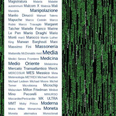
Magistratura
Malaria
Malattie
Malcom X
Mali
autoimmuni
Malesia
Manipolazione
Mandela
Manlio Dinucci
Manuel Talens
Mapuche
Marco Cedolin
Marco
Margaret
Rubio
Marco Travaglio
Tatcher
Marielle Franco
Marine
Mario Draghi
Le Pen
Mario
Monti
Marocco
marò
Martin Luther
Marwan Barghouti
Marx
King
Massoneria
Massimo Fini
Media
Mattarella
McDonalds
med
Medicina
Medici Senza Frontiere
Medio Oriente
Melatonina
Mercato Transatlantico
Merck
MES
Messico
MERCOSUR
Meta
Metereologia
METREX
Michael Hudson
Michael Ledeen
Michael Moore
Michel
Microchip
Temer
Microbioma
Milton Friedman
Midazolam
Minibot
Mino Pecorelli
MINURSO
MK ULTRA
Miocardite/Pericardite
Moderna
MMT
Moby Prince
Moneta
Moira Millan
Monarchia
Moneta alternativa
Monoclonali