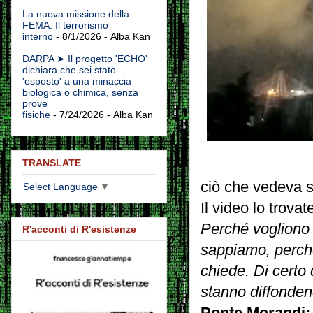
La nuova missione della
FEMA: Il terrorismo
interno
- 8/1/2026
- Alba Kan
DARPA ➤ Il progetto 'ECHO'
dichiara che sei stato
'esposto' a una minaccia
biologica o chimica, senza
prove
fisiche
- 7/24/2026
- Alba Kan
TRANSLATE
ciò che vedeva s
Select Language
▼
Il video lo trovat
Perché vogliono 
R'acconti di R'esistenze
sappiamo, perché 
chiede. Di certo 
stanno diffonden
Ponte Morandi: