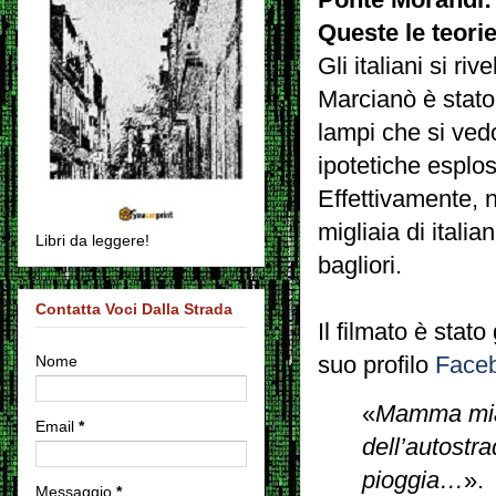
Queste le teori
Gli italiani si r
Marcianò è stato 
lampi che si vedo
ipotetiche esplos
Effettivamente, n
migliaia di itali
Libri da leggere!
bagliori.
Contatta Voci Dalla Strada
Il filmato è stat
Nome
suo profilo
Face
«
Mamma mia 
Email
*
dell’autostr
pioggia…
».
Messaggio
*