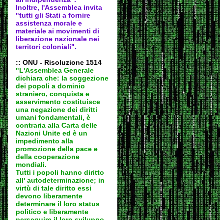
Inoltre, l'Assemblea invita
"tutti gli Stati a fornire
assistenza morale e
materiale ai movimenti di
liberazione nazionale nei
territori coloniali".
:: ONU - Risoluzione 1514
"L'Assemblea Generale
dichiara che: la soggezione
dei popoli a dominio
straniero, conquista e
asservimento costituisce
una negazione dei diritti
umani fondamentali, è
contraria alla Carta delle
Nazioni Unite ed è un
impedimento alla
promozione della pace e
della cooperazione
mondiali.
Tutti i popoli hanno diritto
all' autodeter
minazione; in
virtù di tale diritto essi
devono liberamente
determinare il loro status
politico e liberamente
perseguire il loro sviluppo