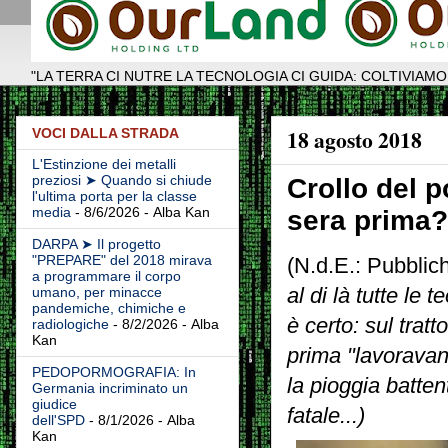
"LA TERRA CI NUTRE LA TECNOLOGIA CI GUIDA: COLTIVIAMO
18 agosto 2018
VOCI DALLA STRADA
L'Estinzione dei metalli
preziosi ➤ Quando si chiude
Crollo del 
l'ultima porta per la classe
media
- 8/6/2026
- Alba Kan
sera prima?
DARPA ➤ Il progetto
"PREPARE" del 2018 mirava
(N.d.E.: Pubblic
a programmare il corpo
al di là tutte le
umano, per minacce
pandemiche, chimiche e
è certo: sul trat
radiologiche
- 8/2/2026
- Alba
Kan
prima "lavoravan
PEDOPORMOGRAFIA: In
la pioggia batt
Germania incriminato un
giudice
fatale...
)
dell'SPD
- 8/1/2026
- Alba
Kan