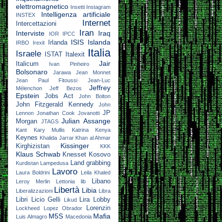
elettromagnetico
Insetti
Instagram
Intelligenza artificiale
INSTEX
Internet
Intercettazioni
Iran
Interviste
Iraq
IOR
IPCC
ISIS
Islanda
Irlanda
IRBO
Irexit
Italia
Israele
ISTAT
Italexit
Jair
Italicum
Ivan Pinheiro
Bolsonaro
Jarawa
Jean Monnet
Jean Paul Fitoussi
Jean-Luc
Jeffrey
Mélenchon
Jeff Bezos
Epstein
Jobs Act
John Bolton
John Fitzgerald Kennedy
John
JP
Lennon
Jonathan Cook
Jovanotti
Julian Assange
Morgan
JTAGS
Kant
Kary Mullis
Katrina
Kenya
Keynes
Khalida Jarrar
Khan al Ahmar
Kissinger
Kirghizistan
KKK
Klaus Schwab
Knesset
Kosovo
Land grabbing
Kurdistan
Lampedusa
Lavoro
Laura Boldrini
Leila Khaled
Libano
Leroy Merlin
Lettonia
lib
Libertà
Libia
Liberalizzazioni
Libra
Libri
Licio Gelli
Lira
Lobby
Likud
Lorenzin
Lockheed
Lopez Obrador
M5S
Mafia
Luis Almagro
Macedonia