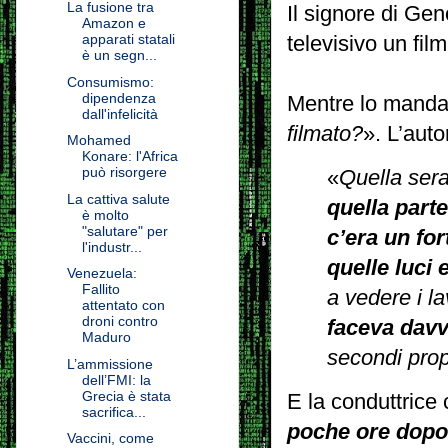
La fusione tra
Il signore di Gen
Amazon e
apparati statali
televisivo un fil
è un segn...
Consumismo:
dipendenza
Mentre lo mandan
dall'infelicità
filmato?
». L’auto
Mohamed
Konare: l'Africa
può risorgere
«
Quella ser
La cattiva salute
quella part
è molto
"salutare" per
c’era un for
l'industr...
quelle luci 
Venezuela:
Fallito
a vedere i la
attentato con
droni contro
faceva davv
Maduro
secondi prop
L’ammissione
dell’FMI: la
Grecia è stata
E la conduttrice c
sacrifica...
poche ore dopo 
Vaccini, come