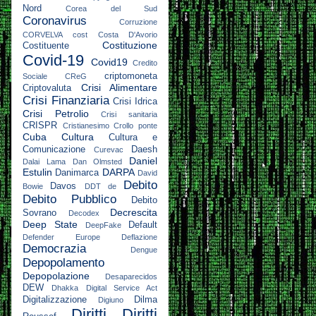
Nord
Corea del Sud
Coronavirus
Corruzione
CORVELVA
cost
Costa D'Avorio
Costituzione
Costituente
Covid-19
Covid19
Credito
criptomoneta
Sociale
CReG
Crisi Alimentare
Criptovaluta
Crisi Finanziaria
Crisi Idrica
Crisi Petrolio
Crisi sanitaria
CRISPR
Cristianesimo
Crollo ponte
Cuba
Cultura
Cultura e
Comunicazione
Daesh
Curevac
Daniel
Dalai Lama
Dan Olmsted
Estulin
DARPA
Danimarca
David
Debito
Davos
Bowie
DDT
de
Debito Pubblico
Debito
Decrescita
Sovrano
Decodex
Deep State
Default
DeepFake
Defender Europe
Deflazione
Democrazia
Dengue
Depopolamento
Depopolazione
Desaparecidos
DEW
Dhakka
Digital Service Act
Digitalizzazione
Dilma
Digiuno
Diritti
Diritti