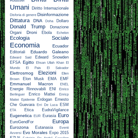
Roussef
Umani
Diritto Internazionale
Disinformazione
Disforia di genere
Dittatura
DNA
Dollaro
Doha
Donald Trump
Donazione
Droni
Organi
Ebola
Echelon
Ecologia Sociale
Economia
Ecuador
Eduardo Galeano
Editoriali
Edward Snowden
Edward Said
Egitto
EFSA
Ehsan Ullah Khan
El
Mundo
El Pais
El Salvador
Elezioni
Elettrosmog
Ellen
Elon Musk
EMA
EMF
Brown
Emmanuel Macron
ENEL
Energie Rinnovabili
ENI
Enrico
Enrico Mattei
Berlinguer
Enricp
Erdogan
Ernesto
Mattei
Epidemie
Che Guevara
ESM
Erri De Luca
Etica
EudraVigilance
ETA
Euro
Eugenetica
Eurasia
EUR
Europa
EuroGendFor
Eurozona
Eutanasia
Eventi
Evo Morales
Expo 2015
Avversi