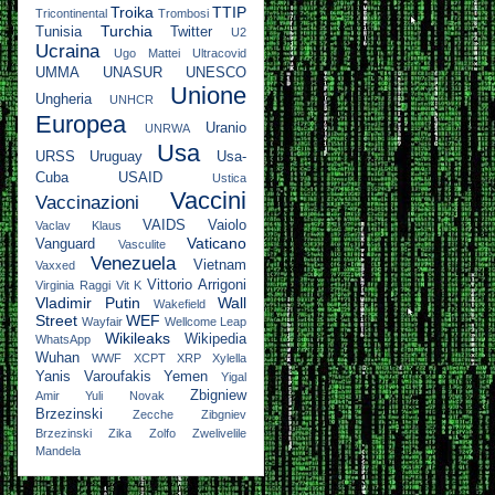
Troika
TTIP
Tricontinental
Trombosi
Turchia
Tunisia
Twitter
U2
Ucraina
Ugo Mattei
Ultracovid
UMMA
UNASUR
UNESCO
Unione
Ungheria
UNHCR
Europea
Uranio
UNRWA
Usa
URSS
Uruguay
Usa-
Cuba
USAID
Ustica
Vaccini
Vaccinazioni
VAIDS
Vaiolo
Vaclav Klaus
Vaticano
Vanguard
Vasculite
Venezuela
Vietnam
Vaxxed
Vittorio Arrigoni
Virginia Raggi
Vit K
Vladimir Putin
Wall
Wakefield
Street
WEF
Wayfair
Wellcome Leap
Wikileaks
Wikipedia
WhatsApp
Wuhan
WWF
XCPT
XRP
Xylella
Yanis Varoufakis
Yemen
Yigal
Zbigniew
Amir
Yuli Novak
Brzezinski
Zecche
Zibgniev
Brzezinski
Zika
Zolfo
Zwelivelile
Mandela