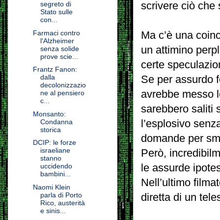
scrivere ciò che
segreto di
Stato sulle
con...
Farmaci contro
Ma c’è una coin
l'Alzheimer
un attimino perple
senza solide
prove scie...
certe speculazio
Frantz Fanon:
dalla
Se per assurdo f
decolonizzazio
avrebbe messo le
ne al pensiero
c...
sarebbero saliti
Monsanto:
l’esplosivo senz
Condanna
storica
domande per smon
DCIP: le forze
israeliane
Però, incredibil
stanno
le assurde ipotes
uccidendo
bambini...
Nell’ultimo filma
Naomi Klein
parla di Porto
diretta di un tele
Rico, austerità
e sinis...