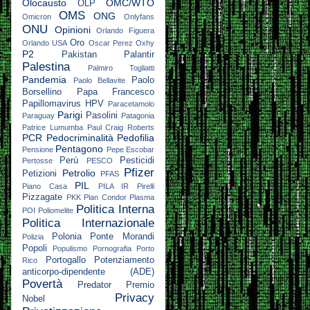
Olocausto
OMC/WTO
OLP
OMS
ONG
Omicron
Onlyfans
ONU
Opinioni
Orlando Figuera
Oro
Orlando USA
Oscar Perez
Oxhy
P2
Pakistan
Palantir
Palestina
Palmiro Togliatti
Pandemia
Paolo
Paolo Bellavite
Borsellino
Papa Francesco
Papillomavirus HPV
Paracetamolo
Parigi
Pasolini
Paraguay
Patagonia
Patrice Lumumba
Paul Craig Roberts
PCR
Pedocriminalità
Pedofilia
Pentagono
Pensione
Pepe Escobar
Perù
Pesticidi
Pertosse
PESCO
Pfizer
Petrolio
Petizioni
PFAS
PIL
Piano Casa
PILA IR
Pirelli
Pizzagate
PKK
Plan Condor
Plasma
Politica Interna
POI
Poliomelite
Politica Internazionale
Polonia
Ponte Morandi
Polizia
Popoli
Populismo
Pornografia
Porto
Portogallo
Potenziamento
Rico
anticorpo-dipendente (ADE)
Povertà
Predator
Premio
Privacy
Nobel