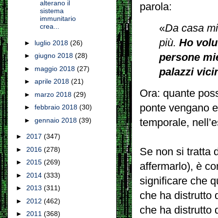
alterano il
parola:
sistema
immunitario
«
Da casa mi
crea...
più.
Ho volu
►
luglio 2018
(26)
persone mie
►
giugno 2018
(28)
►
maggio 2018
(27)
palazzi vic
►
aprile 2018
(21)
Ora: quante possi
►
marzo 2018
(29)
ponte vengano eff
►
febbraio 2018
(30)
►
gennaio 2018
(39)
temporale, nell’e
►
2017
(347)
►
2016
(278)
Se non si tratta
►
2015
(269)
affermarlo), è c
►
2014
(333)
significare che q
►
2013
(311)
che ha distrutto 
►
2012
(462)
che ha distrutto
►
2011
(368)