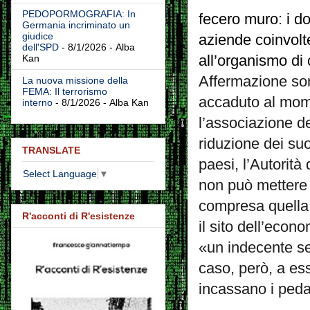
PEDOPORMOGRAFIA: In
fecero muro: i d
Germania incriminato un
giudice
aziende coinvol
dell'SPD
- 8/1/2026
- Alba
all’organismo di 
Kan
Affermazione sor
La nuova missione della
FEMA: Il terrorismo
accaduto al mome
interno
- 8/1/2026
- Alba Kan
l’associazione de
riduzione dei suo
TRANSLATE
paesi, l’Autorità
Select Language
▼
non può mettere b
compresa quella 
R'acconti di R'esistenze
il sito dell’econ
«un indecente seg
caso, però, a ess
incassano i peda