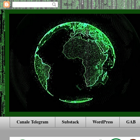
Canale Telegram
Substack
WordPress
GAB