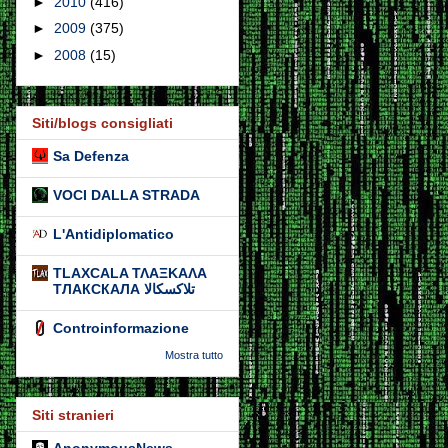
►
2010
(416)
►
2009
(375)
►
2008
(15)
Siti/blogs consigliati
Sa Defenza
VOCI DALLA STRADA
L'Antidiplomatico
TLAXCALA ΤΛΑΞΚΑΛΑ
ТЛАКСКАЛА تلاكسكالا
Controinformazione
Mostra tutto
Siti stranieri
AnonymousNews