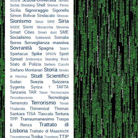
Scuola-Università
Scozia
Senato
Shell
Serbia
Shedding
Shimon Peres
Signoraggio
Sicilia
Sigonella
Simon Bolivar
Sindacato
Sinovac
Sionismo
Siria
Sioux
SIRE
Sismi
SISDE
Slovacchia
Slovenia
Smart Cities
SME
Smart dust
Socialismo
Somalia
Solidarietà
Soros
Sorveglianza massiva
Sovranità
Spagna
Spars
Spike
Spartacus
Sport
SPION
Spread
Srebrenica
Standing Rock
Stato di Polizia
Stefano Cucchi
Storia
Stefano Montanari
Stretto
Studi Scientifici
di Hormuz
Svezia
Svizzera
Sudan
Sygenta
Syriza
TAFTA
T
Tanzania
TAR
Taser
Tecnocrazia
Tecnologia
Tecnofascismo
Terrorismo
Terremoto
Texas
Thimerosal
Thomas
Thailandia
Tortura
Sankara
TISA
Tlaxcala
Transumanesimo
TPP
Traspa
Trattato di
& Renza
Lisbona
Trattato di Maastricht
Troika
TTIP
Tricontinental
Trombosi