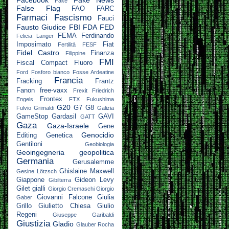
Facebook
Fake News
Fake
False Flag
FAO
FARC
Farmaci
Fascismo
Fauci
Fausto Giudice
FBI
FDA
FED
FEMA
Ferdinando
Felicia Langer
Imposimato
Fiat
Fertilità
FESF
Fidel Castro
Finanza
Filippine
FMI
Fiscal Compact
Fluoro
Ford
Fosforo bianco
Fosse Ardeatine
Francia
Fracking
Frantz
Fanon
free-vaxx
Frexit
Friedrich
Frontex
Engels
FTX
Fukushima
G20
G7
G8
Fulvio Grimaldi
Galizia
GameStop
Gardasil
GAVI
GATT
Gaza
Gaza-Israele
Gene
Genocidio
Editing
Genetica
Gentiloni
Geobiologia
Geoingegneria
geopolitica
Germania
Gerusalemme
Ghislaine Maxwell
Gesine Lötzsch
Giappone
Gideon Levy
Gibilterra
Gilet gialli
Giorgio Cremaschi
Giorgio
Giovanni Falcone
Giulia
Gaber
Grillo
Giulietto Chiesa
Giulio
Regeni
Giuseppe Garibaldi
Giustizia
Gladio
Glauber Rocha