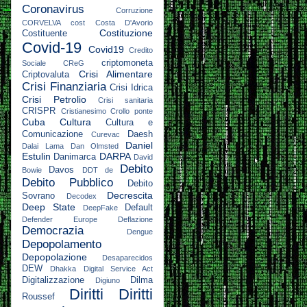
Coronavirus
Corruzione
CORVELVA
cost
Costa D'Avorio
Costituzione
Costituente
Covid-19
Covid19
Credito
criptomoneta
Sociale
CReG
Crisi Alimentare
Criptovaluta
Crisi Finanziaria
Crisi Idrica
Crisi Petrolio
Crisi sanitaria
CRISPR
Cristianesimo
Crollo ponte
Cuba
Cultura
Cultura e
Comunicazione
Daesh
Curevac
Daniel
Dalai Lama
Dan Olmsted
Estulin
DARPA
Danimarca
David
Debito
Davos
Bowie
DDT
de
Debito Pubblico
Debito
Decrescita
Sovrano
Decodex
Deep State
Default
DeepFake
Defender Europe
Deflazione
Democrazia
Dengue
Depopolamento
Depopolazione
Desaparecidos
DEW
Dhakka
Digital Service Act
Digitalizzazione
Dilma
Digiuno
Diritti
Diritti
Roussef