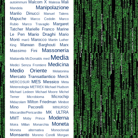
Malcom X
Mali
autoimmuni
Malesia
Manipolazione
Mandela
Manlio Dinucci
Manuel Talens
Mapuche
Marco Cedolin
Marco
Margaret
Rubio
Marco Travaglio
Tatcher
Marielle Franco
Marine
Mario Draghi
Le Pen
Mario
Monti
Marocco
marò
Martin Luther
Marwan Barghouti
Marx
King
Massoneria
Massimo Fini
Media
Mattarella
McDonalds
med
Medicina
Medici Senza Frontiere
Medio Oriente
Melatonina
Mercato Transatlantico
Merck
MES
Messico
MERCOSUR
Meta
Metereologia
METREX
Michael Hudson
Michael Ledeen
Michael Moore
Michel
Microchip
Temer
Microbioma
Milton Friedman
Midazolam
Minibot
Mino Pecorelli
MINURSO
MK ULTRA
Miocardite/Pericardite
Moderna
MMT
Moby Prince
Moneta
Moira Millan
Monarchia
Moneta alternativa
Monoclonali
Monsanto
Moreno Corelli
Morgan