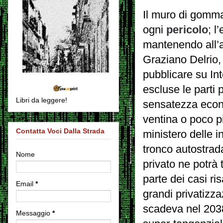
Il muro di gomma
ogni
pericolo
; l
mantenendo all’a
Graziano Delrio, 
pubblicare su Int
escluse le parti p
Libri da leggere!
sensatezza econo
ventina o poco pi
Contatta Voci Dalla Strada
ministero delle i
tronco autostradal
Nome
privato ne potrà 
parte dei casi ri
Email
*
grandi privatizza
scadeva nel 2038
Messaggio
*