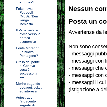
europea?
Nessun co
Fake news,
Petrocelli
(M5S): "Ben
Posta un c
venga
inchiesta ...
Il Venezuela si
Avvertenze da le
avvia verso la
ripresa
economica
Non sono consent
Ponte Morandi:
un nuovo
- messaggi pubbli
Pentagono?
- messaggi con l
Crollo del ponte
di Genova,
- messaggi che c
cosa è
successo la
- messaggi con c
ser...
- messaggi il cui
Morire pagando
pedaggi, ticket
(istigazione a de
ed interessi
Autostrade,
l’indecente
segreto di