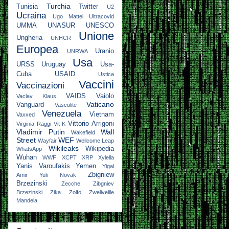
Turchia
Tunisia
Twitter
U2
Ucraina
Ugo Mattei
Ultracovid
UMMA
UNASUR
UNESCO
Unione
Ungheria
UNHCR
Europea
Uranio
UNRWA
Usa
URSS
Uruguay
Usa-
Cuba
USAID
Ustica
Vaccini
Vaccinazioni
VAIDS
Vaiolo
Vaclav Klaus
Vaticano
Vanguard
Vasculite
Venezuela
Vietnam
Vaxxed
Vittorio Arrigoni
Virginia Raggi
Vit K
Vladimir Putin
Wall
Wakefield
Street
WEF
Wayfair
Wellcome Leap
Wikileaks
Wikipedia
WhatsApp
Wuhan
WWF
XCPT
XRP
Xylella
Yanis Varoufakis
Yemen
Yigal
Zbigniew
Amir
Yuli Novak
Brzezinski
Zecche
Zibgniev
Brzezinski
Zika
Zolfo
Zwelivelile
Mandela