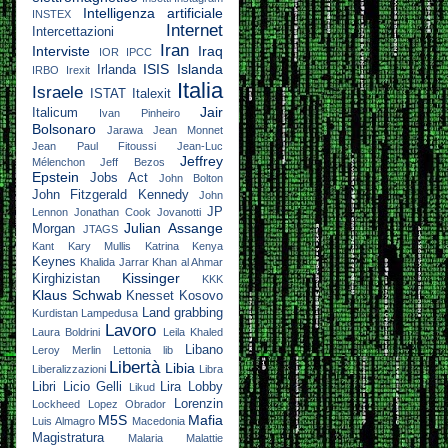
Intelligenza artificiale
INSTEX
Internet
Intercettazioni
Iran
Interviste
Iraq
IOR
IPCC
ISIS
Islanda
Irlanda
IRBO
Irexit
Italia
Israele
ISTAT
Italexit
Jair
Italicum
Ivan Pinheiro
Bolsonaro
Jarawa
Jean Monnet
Jean Paul Fitoussi
Jean-Luc
Jeffrey
Mélenchon
Jeff Bezos
Epstein
Jobs Act
John Bolton
John Fitzgerald Kennedy
John
JP
Lennon
Jonathan Cook
Jovanotti
Julian Assange
Morgan
JTAGS
Kant
Kary Mullis
Katrina
Kenya
Keynes
Khalida Jarrar
Khan al Ahmar
Kissinger
Kirghizistan
KKK
Klaus Schwab
Knesset
Kosovo
Land grabbing
Kurdistan
Lampedusa
Lavoro
Laura Boldrini
Leila Khaled
Libano
Leroy Merlin
Lettonia
lib
Libertà
Libia
Liberalizzazioni
Libra
Libri
Licio Gelli
Lira
Lobby
Likud
Lorenzin
Lockheed
Lopez Obrador
M5S
Mafia
Luis Almagro
Macedonia
Magistratura
Malaria
Malattie