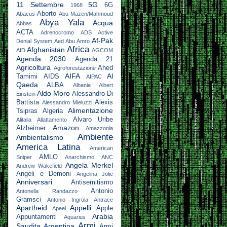
11 Settembre
5G
6G
1968
Aborto
Abacus
Abu Mazen/Mahmoud
Abya Yala
Acqua
Abbas
ACTA
Adrenocromo
ADS Active
Af-Pak
Denial System
Aed Abu Amro
Africa
Afghanistan
AfD
AGCOM
Agenda 2030
Agenda 21
Agricoltura
Ahed
Agroforestazione
AIFA
Al
Tamimi
AIDS
AIPAC
Qaeda
ALBA
Albania
Albert
Aldo Moro
Alessandro Di
Einstein
Battista
Alexis
Alessandro Mieluzzi
Alimentazione
Tsipras
Algeria
Alvaro Uribe
Alitalia
Allattamento
Amazon
Alzheimer
Amazzonia
Ambiente
Ambientalismo
America Latina
American
AMLO
Sniper
Anarchismo
ANC
Angela Merkel
Andrew Wakefield
Angeli e Demoni
Angelina Jolie
Anniversari
Antisemitismo
Antonio
Antonella Randazzo
Gramsci
Antonio Ingroia
Antrace
Apartheid
Appelli
Apple
Apeel
Arabia
Appuntamenti
Aquarius
Armi
Saudita
Argentina
Armi