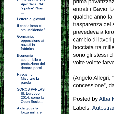
prima privatizza
Ajax della CIA:
entrati i Gavio. 
“ripulire” l’Iran
...
qualche anno fa 
Lettera ai giovani
trasparenza del s
Il capitalismo ci
sta uccidendo?
prevedeva a loro 
Germania:
cambio di lavori 
opposizione ai
nazisti in
bocciata tra mill
fabbrica
sono gli stessi 
Economia
sostenibile e
volte volete farv
produzione del
denaro possi...
Fascismo.
(Angelo Allegri, 
Misurare la
parola
concessione”, da
SOROS PAPERS
III: Europee
2014: come la
Posted by
Alba 
Open Socie...
Labels:
Autostra
A chi giova la
forza militare