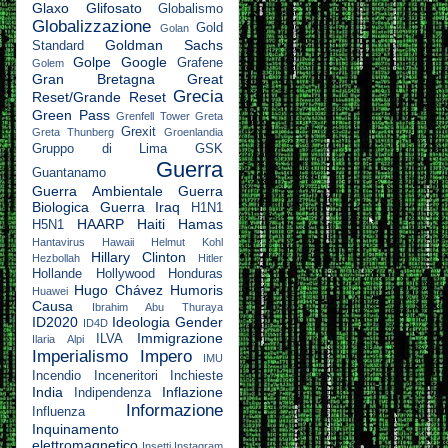
Glaxo
Glifosato
Globalismo
Globalizzazione
Gold
Golan
Goldman Sachs
Standard
Golpe
Google
Grafene
Golem
Gran Bretagna
Great
Grecia
Reset/Grande Reset
Green Pass
Grenfell Tower
Greta
Grexit
Greta Thunberg
Groenlandia
Gruppo di Lima
GSK
Guerra
Guantanamo
Guerra Ambientale
Guerra
Biologica
Guerra Iraq
H1N1
HAARP
Haiti
Hamas
H5N1
Hantavirus
Hawaii
Helmut Kohl
Hillary Clinton
Hezbollah
Hitler
Hollande
Hollywood
Honduras
Hugo Chávez
Humoris
Huawei
Causa
Ibrahim Abu Thuraya
ID2020
Ideologia Gender
ID4D
Immigrazione
ILVA
Ilaria Alpi
Imperialismo
Impero
IMU
Incendio
Inceneritori
Inchieste
India
Inflazione
Indipendenza
Informazione
Influenza
Inquinamento
elettromagnetico
Insetti
Instagram