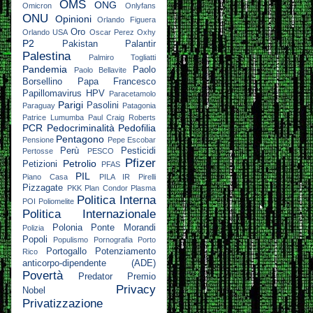
OMS
ONG
Omicron
Onlyfans
ONU
Opinioni
Orlando Figuera
Oro
Orlando USA
Oscar Perez
Oxhy
P2
Pakistan
Palantir
Palestina
Palmiro Togliatti
Pandemia
Paolo
Paolo Bellavite
Borsellino
Papa Francesco
Papillomavirus HPV
Paracetamolo
Parigi
Pasolini
Paraguay
Patagonia
Patrice Lumumba
Paul Craig Roberts
PCR
Pedocriminalità
Pedofilia
Pentagono
Pensione
Pepe Escobar
Perù
Pesticidi
Pertosse
PESCO
Pfizer
Petrolio
Petizioni
PFAS
PIL
Piano Casa
PILA IR
Pirelli
Pizzagate
PKK
Plan Condor
Plasma
Politica Interna
POI
Poliomelite
Politica Internazionale
Polonia
Ponte Morandi
Polizia
Popoli
Populismo
Pornografia
Porto
Portogallo
Potenziamento
Rico
anticorpo-dipendente (ADE)
Povertà
Predator
Premio
Privacy
Nobel
Privatizzazione