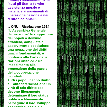
"tutti gli Stati a fornire
assistenza morale e
materiale ai movimenti di
liberazione nazionale nei
territori coloniali".
:: ONU - Risoluzione 1514
"L'Assemblea Generale
dichiara che: la soggezione
dei popoli a dominio
straniero, conquista e
asservimento costituisce
una negazione dei diritti
umani fondamentali, è
contraria alla Carta delle
Nazioni Unite ed è un
impedimento alla
promozione della pace e
della cooperazione
mondiali.
Tutti i popoli hanno diritto
all' autodeter
minazione; in
virtù di tale diritto essi
devono liberamente
determinare il loro status
politico e liberamente
perseguire il loro sviluppo
economico, sociale e