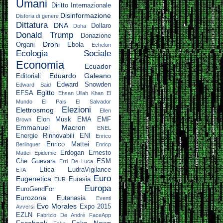
Umani
Diritto Internazionale
Disinformazione
Disforia di genere
Dittatura
DNA
Dollaro
Doha
Donald Trump
Donazione
Droni
Organi
Ebola
Echelon
Ecologia Sociale
Economia
Ecuador
Eduardo Galeano
Editoriali
Edward Snowden
Edward Said
Egitto
EFSA
Ehsan Ullah Khan
El
Mundo
El Pais
El Salvador
Elezioni
Elettrosmog
Ellen
Elon Musk
EMA
EMF
Brown
Emmanuel Macron
ENEL
Energie Rinnovabili
ENI
Enrico
Enrico Mattei
Berlinguer
Enricp
Erdogan
Ernesto
Mattei
Epidemie
Che Guevara
ESM
Erri De Luca
Etica
EudraVigilance
ETA
Euro
Eugenetica
Eurasia
EUR
Europa
EuroGendFor
Eurozona
Eutanasia
Eventi
Evo Morales
Expo 2015
Avversi
EZLN
Fabrizio De André
FaceApp