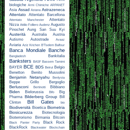
biologiche
Armi Chimiche
ARPANET
Assad
Astrazeneca
Asia
Astana
Attentato
Attentato Barcellona
Attentato
Attentato Manchester
Nizza
Augusto
Attilio Folliero
Audenz
Pinochet
Aung San Suu Kyi
Austerità
Australia
Austria
Autismo
Autostrade
Avaaz
Aviaria
Aziz Krichen
B’Tselem
Balfour
Banca Mondiale
Banche
Bankitalia
Bangladesh
Banksters
BASF
Bassem Tamimi
BCE
BDS
BAYER
Belgio
Beirut
Benetton
Benito Mussolini
Benjamin Netanyahu
Benlysta
Beppe Grillo
Bergoglio
Berlusconi
Bibbiano
Bertinotti
Biden
Bielorussia
Big
Bifo
Bilderberg Group
Pharma
Bill
Bill Gates
Clinton
bio
Biodiversità
Biometria
Bioetica
Biosicurezza
Biotecnologia
Bioterrorismo
Birmania
Bitcoin
Black Rock
Black Panter Party
BlackRock
Blackwater
Blockchain