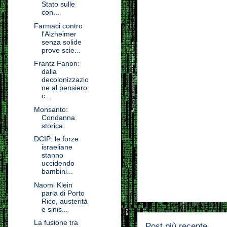
Stato sulle
con...
Farmaci contro
l'Alzheimer
senza solide
prove scie...
Frantz Fanon:
dalla
decolonizzazio
ne al pensiero
c...
Monsanto:
Condanna
storica
DCIP: le forze
israeliane
stanno
uccidendo
bambini...
Naomi Klein
parla di Porto
Rico, austerità
e sinis...
La fusione tra
Post più recente