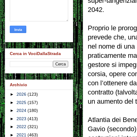
super-tangenzial
2042.
Proprio le prorog
prevede che, una
nel nome di una 
Cerca in VociDallaStrada
praticamente mai. 
gestore si impeg
corsia, opere co
con l’ottenere d
Archivio
contratto (talvol
►
2026
(123)
un aumento del t
►
2025
(157)
►
2024
(180)
Atlantia dei Bene
►
2023
(413)
►
2022
(321)
Gavio (secondo) 
►
2021
(463)