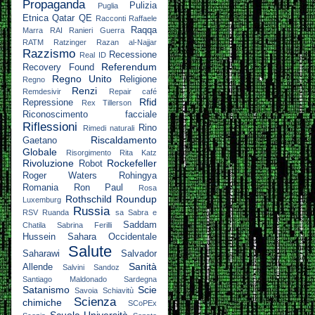
Propaganda
Pulizia
Puglia
Etnica
Qatar
QE
Racconti
Raffaele
Raqqa
Marra
RAI
Ranieri Guerra
RATM
Ratzinger
Razan al-Najjar
Razzismo
Recessione
Real ID
Referendum
Recovery Found
Regno Unito
Religione
Regno
Renzi
Remdesivir
Repair café
Rfid
Repressione
Rex Tillerson
Riconoscimento facciale
Riflessioni
Rino
Rimedi naturali
Riscaldamento
Gaetano
Globale
Risorgimento
Rita Katz
Rivoluzione
Rockefeller
Robot
Roger Waters
Rohingya
Romania
Ron Paul
Rosa
Rothschild
Roundup
Luxemburg
Russia
RSV
Ruanda
sa
Sabra e
Saddam
Chatila
Sabrina Ferilli
Hussein
Sahara Occidentale
Salute
Saharawi
Salvador
Sanità
Allende
Salvini
Sandoz
Santiago Maldonado
Sardegna
Satanismo
Scie
Savoia
Schiavitù
Scienza
chimiche
SCoPEx