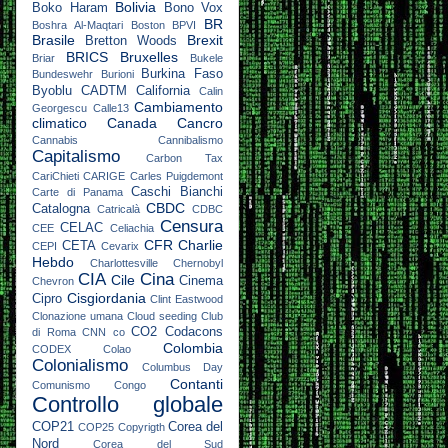
Bolivia
Boko Haram
Bono Vox
BR
Boshra Al-Maqtari
Boston
BPVI
Brasile
Brexit
Bretton Woods
BRICS
Bruxelles
Briar
Bukele
Burkina Faso
Bundeswehr
Burioni
Byoblu
CADTM
California
Calin
Cambiamento
Georgescu
Calle13
climatico
Canada
Cancro
Cannabis
Cannibalismo
Capitalismo
Carbon Tax
CariChieti
CARIGE
Carles Puigdemont
Caschi Bianchi
Carte di Panama
CBDC
Catalogna
Catricalà
CDBC
Censura
CELAC
CEE
Celiachia
CFR
Charlie
CETA
CEPI
Cevarix
Hebdo
Charlottesville
Chernobyl
CIA
Cina
Cile
Cinema
Chevron
Cisgiordania
Cipro
Clint Eastwood
Clonazione umana
Cloud seeding
Club
CO2
Codacons
di Roma
CNN
co
Colombia
CODEX
Colao
Colonialismo
Columbus Day
Contanti
Comunismo
Congo
Controllo globale
COP21
Corea del
COP25
Copyrigth
Nord
Corea del Sud