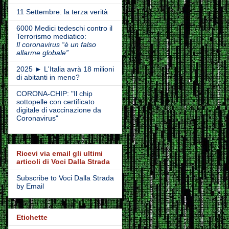
11 Settembre: la terza verità
6000 Medici tedeschi contro il
Terrorismo mediatico:
Il coronavirus “è un falso
allarme globale”
2025 ► L'Italia avrà 18 milioni
di abitanti in meno?
CORONA-CHIP: "Il chip
sottopelle con certificato
digitale di vaccinazione da
Coronavirus"
Ricevi via email gli ultimi
articoli di Voci Dalla Strada
Subscribe to Voci Dalla Strada
by Email
Etichette