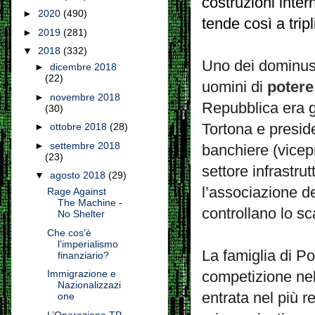
costruzioni inter
►
2020
(490)
tende così a tripl
►
2019
(281)
▼
2018
(332)
Uno dei dominu
►
dicembre 2018
(22)
uomini di
potere
►
novembre 2018
Repubblica era g
(30)
Tortona e preside
►
ottobre 2018
(28)
►
settembre 2018
banchiere (vicep
(23)
settore infrastru
▼
agosto 2018
(29)
l’associazione de
Rage Against
The Machine -
controllano lo sc
No Shelter
Che cos’è
l’imperialismo
La famiglia di Po
finanziario?
Immigrazione e
competizione nel
Nazionalizzazi
entrata nel più r
one
L’Operazione TP-