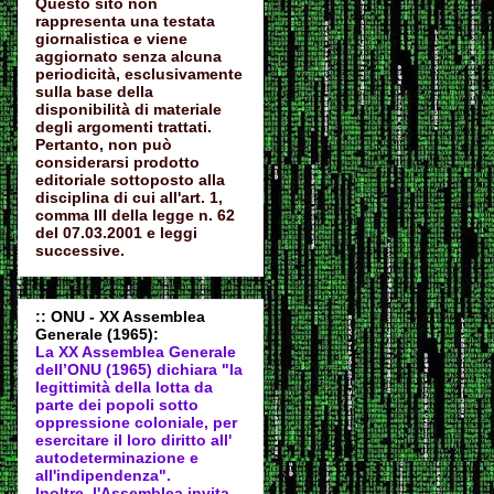
Questo sito non
rappresenta una testata
giornalistica e viene
aggiornato senza alcuna
periodicità, esclusivamente
sulla base della
disponibilità di materiale
degli argomenti trattati.
Pertanto, non può
considerarsi prodotto
editoriale sottoposto alla
disciplina di cui all'art. 1,
comma III della legge n. 62
del 07.03.2001 e leggi
successive.
:: ONU - XX Assemblea
Generale (1965):
La XX Assemblea Generale
dell’ONU (1965) dichiara "la
legittimità della lotta da
parte dei popoli sotto
oppressione coloniale, per
esercitare il loro diritto all'
autodeter
minazione e
all'indipendenza".
Inoltre, l'Assemblea invita