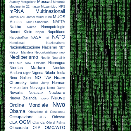
Mossad
Stanley
Morgellons
Motorola
Movimento 22 marzo
Mozambico
MPS
mRNA
Multinazionali
MUOS
Mumia Abu-Jamal
Munduruku
Musica
NAFTA
Mutui-Subprime
Nakba
Nanopatologie
Naksa
Naomi Klein
Napolitano
Napoli
NATO
NASA
Narcotraffico
nat
Nattokinasi
Nazionalismo
Nazionalizzazione
Nazismo
NBT
Nelson Mandela
Neocolonialismo
neol
Neoliberismo
Nestlé
Neuralink
Nicaragua
nEUROn
New Orleans
Nicolas Maduro
Nicolás
Maduro
Nigeria
Nikola Tesla
Niger
NO TAV
Noam
Nino Galloni
Chomsky
Norman
Noble Jump
Finkelstein
Norvegia
Notre Dame
Nucleare
Novartis
Novavax
Nuovo
Nuova Zelanda
nuovo
Nwo
Ordine Mondiale
Obama
Obiezione di Coscienza
Occupazione
Odessa
OCSE
OGM
OEA
Olanda
Olio di Palma
Olocausto
OMC/WTO
OLP