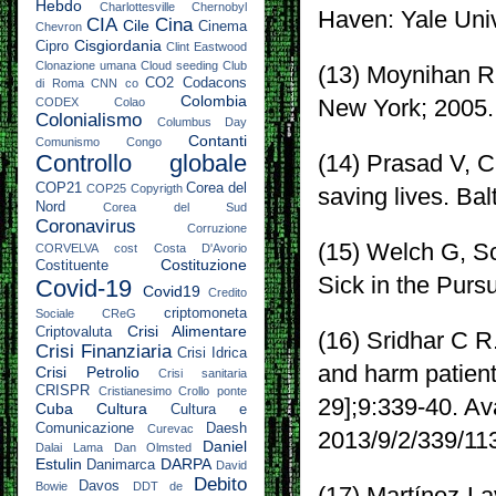
Hebdo
Charlottesville
Chernobyl
Haven: Yale Uni
CIA
Cina
Cile
Cinema
Chevron
Cisgiordania
Cipro
Clint Eastwood
Clonazione umana
Cloud seeding
Club
(13) Moynihan R
CO2
Codacons
di Roma
CNN
co
Colombia
CODEX
Colao
New York; 2005.
Colonialismo
Columbus Day
Contanti
Comunismo
Congo
Controllo globale
(14) Prasad V, C
COP21
Corea del
COP25
Copyrigth
saving lives. Ba
Nord
Corea del Sud
Coronavirus
Corruzione
(15) Welch G, S
CORVELVA
cost
Costa D'Avorio
Costituzione
Costituente
Sick in the Purs
Covid-19
Covid19
Credito
criptomoneta
Sociale
CReG
Crisi Alimentare
Criptovaluta
(16) Sridhar C 
Crisi Finanziaria
Crisi Idrica
and harm patient
Crisi Petrolio
Crisi sanitaria
CRISPR
Cristianesimo
Crollo ponte
29];9:339-40. Av
Cuba
Cultura
Cultura e
Comunicazione
Daesh
Curevac
2013/9/2/339/11
Daniel
Dalai Lama
Dan Olmsted
Estulin
DARPA
Danimarca
David
Debito
Davos
Bowie
DDT
de
(17) Martínez-L