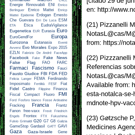
[citado 29 de jun
Energie Rinnovabili
ENI
Enrico
en: http://www.
Enrico Mattei
Berlinguer
Enricp
Erdogan
Ernesto
Mattei
Epidemie
Che Guevara
ESM
Erri De Luca
(21) Pizzanelli
Etica
EudraVigilance
ETA
Euro
Eugenetica
Eurasia
EUR
NotasL@cas/M@dN
Europa
EuroGendFor
from: https://n
Eurozona
Eutanasia
Eventi
Evo Morales
Expo 2015
Avversi
EZLN
Fabrizio De André
FaceApp
(22) Pizzzanelli
Facebook
Fake News
Fake
False Flag
FAO
FARC
Referencias sob
Farmaci
Fascismo
Fauci
Fausto Giudice
FBI
FDA
FED
NotasL@cas/M@dN
FEMA
Ferdinando
Felicia Langer
Available from:
Imposimato
Fiat
Fertilità
FESF
Fidel Castro
Finanza
Filippine
esta-notalca-se-
FMI
Fiscal Compact
Fluoro
Ford
Fosforo bianco
Fosse Ardeatine
mdnote-hpv-vacc
Francia
Fracking
Frantz
Fanon
free-vaxx
Frexit
Friedrich
Frontex
Engels
FTX
Fukushima
(23) Gøtzsche P,
G20
G7
G8
Fulvio Grimaldi
Galizia
Medicines Agency
GameStop
Gardasil
GAVI
GATT
Gaza
Gaza-Israele
Gene