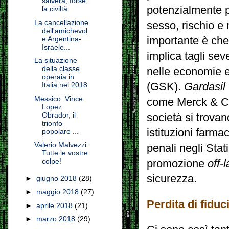
salverà, forse,
potenzialmente p
la civiltà
La cancellazione
sesso, rischio e
dell'amichevol
importante è che
e Argentina-
Israele...
implica tagli seve
La situazione
della classe
nelle economie 
operaia in
(GSK).
Gardasil
Italia nel 2018
Messico: Vince
come Merck & Co,
Lopez
Obrador, il
società si trovan
trionfo
istituzioni farmac
popolare ...
Valerio Malvezzi:
penali negli Stati
Tutte le vostre
colpe!
promozione
off-
sicurezza.
►
giugno 2018
(28)
►
maggio 2018
(27)
Perdita di fiduc
►
aprile 2018
(21)
►
marzo 2018
(29)