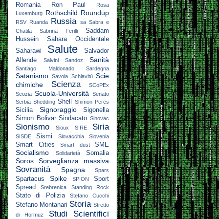
Romania
Ron Paul
Rosa
Rothschild
Roundup
Luxemburg
Russia
RSV
Ruanda
sa
Sabra e
Saddam
Chatila
Sabrina Ferilli
Hussein
Sahara Occidentale
Salute
Saharawi
Salvador
Sanità
Allende
Salvini
Sandoz
Santiago Maldonado
Sardegna
Satanismo
Scie
Savoia
Schiavitù
Scienza
chimiche
SCoPEx
Scuola-Università
Scozia
Senato
Shell
Serbia
Shedding
Shimon Peres
Signoraggio
Sicilia
Sigonella
Simon Bolivar
Sindacato
Sinovac
Sionismo
Siria
Sioux
SIRE
Sismi
SISDE
Slovacchia
Slovenia
Smart Cities
SME
Smart dust
Socialismo
Somalia
Solidarietà
Soros
Sorveglianza massiva
Sovranità
Spagna
Spars
Spike
Spartacus
Sport
SPION
Spread
Srebrenica
Standing Rock
Stato di Polizia
Stefano Cucchi
Storia
Stefano Montanari
Stretto
Studi Scientifici
di Hormuz