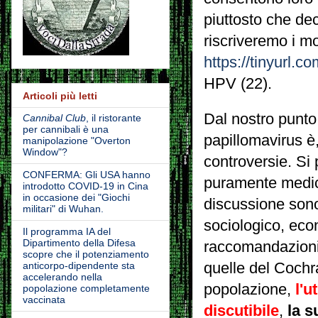
piuttosto che dec
riscriveremo i mol
https://tinyurl.
HPV (22).
Articoli più letti
Dal nostro punto 
Cannibal Club
, il ristorante
per cannibali è una
papillomavirus è
manipolazione "Overton
Window"?
controversie.
Si 
CONFERMA: Gli USA hanno
puramente medico
introdotto COVID-19 in Cina
in occasione dei "Giochi
discussione sono m
militari" di Wuhan.
sociologico, econ
Il programma IA del
Dipartimento della Difesa
raccomandazioni 
scopre che il potenziamento
anticorpo-dipendente sta
quelle del Cochra
accelerando nella
popolazione,
l'u
popolazione completamente
vaccinata
discutibile
,
la s