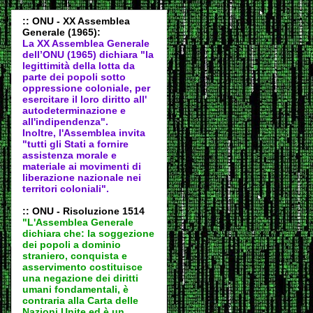
:: ONU - XX Assemblea
Generale (1965):
La XX Assemblea Generale
dell’ONU (1965) dichiara "la
legittimità della lotta da
parte dei popoli sotto
oppressione coloniale, per
esercitare il loro diritto all'
autodeter
minazione e
all'indipendenza".
Inoltre, l'Assemblea invita
"tutti gli Stati a fornire
assistenza morale e
materiale ai movimenti di
liberazione nazionale nei
territori coloniali".
:: ONU - Risoluzione 1514
"L'Assemblea Generale
dichiara che: la soggezione
dei popoli a dominio
straniero, conquista e
asservimento costituisce
una negazione dei diritti
umani fondamentali, è
contraria alla Carta delle
Nazioni Unite ed è un