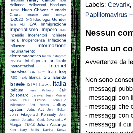
Hezbollah
Hitler
Labels:
Cevarix
Hollande
Hollywood
Honduras
Hugo Chávez
Humoris
Huawei
Papillomavirus 
Causa
Ibrahim Abu Thuraya
ID2020
Ideologia Gender
ID4D
Immigrazione
ILVA
Ilaria Alpi
Imperialismo
Impero
IMU
Nessun co
Incendio
Inceneritori
Inchieste
India
Inflazione
Indipendenza
Informazione
Influenza
Posta un c
Inquinamento
elettromagnetico
Insetti
Instagram
Intelligenza artificiale
Avvertenze da le
INSTEX
Internet
Intercettazioni
Iran
Interviste
Iraq
IOR
IPCC
ISIS
Islanda
Irlanda
IRBO
Irexit
Non sono consent
Italia
Israele
ISTAT
Italexit
- messaggi pubbli
Jair
Italicum
Ivan Pinheiro
Bolsonaro
Jarawa
Jean Monnet
- messaggi con l
Jean Paul Fitoussi
Jean-Luc
Jeffrey
Mélenchon
Jeff Bezos
- messaggi che c
Epstein
Jobs Act
John Bolton
- messaggi con c
John Fitzgerald Kennedy
John
JP
Lennon
Jonathan Cook
Jovanotti
- messaggi il cui
Julian Assange
Morgan
JTAGS
Kant
Kary Mullis
Katrina
Kenya