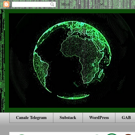
Canale Telegram
Substack
WordPress
GAB