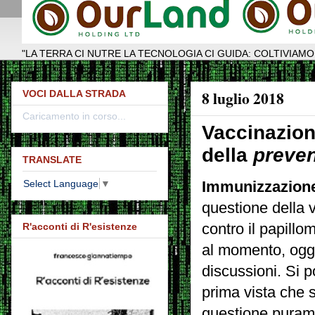
"LA TERRA CI NUTRE LA TECNOLOGIA CI GUIDA: COLTIVIAMO
8 luglio 2018
VOCI DALLA STRADA
Caricamento in corso...
Vaccinazione
della
preven
TRANSLATE
Select Language
▼
Immunizzazione
questione della 
contro il papill
R'acconti di R'esistenze
al momento, ogge
discussioni.
Si p
prima vista che s
questione puram