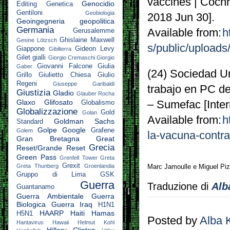
vaccines | Cochr
Genocidio
Editing
Genetica
Gentiloni
Geobiologia
2018 Jun 30].
Geoingegneria
geopolitica
Germania
Available from:
h
Gerusalemme
Ghislaine Maxwell
Gesine Lötzsch
s/public/upload
Giappone
Gideon Levy
Gibilterra
Gilet gialli
Giorgio Cremaschi
Giorgio
Giovanni Falcone
Giulia
Gaber
(24) Sociedad U
Grillo
Giulietto Chiesa
Giulio
Regeni
Giuseppe Garibaldi
trabajo en PC de
Giustizia
Gladio
Glauber Rocha
Glaxo
Glifosato
– Sumefac [Inte
Globalismo
Globalizzazione
Gold
Golan
Available from:
h
Goldman Sachs
Standard
Golpe
Google
Grafene
Golem
la-vacuna-contra
Gran Bretagna
Great
Grecia
Reset/Grande Reset
Green Pass
Grenfell Tower
Greta
Grexit
Greta Thunberg
Groenlandia
Marc Jamoulle e Miguel Piz
Gruppo di Lima
GSK
Guerra
Traduzione di
Alb
Guantanamo
Guerra Ambientale
Guerra
Biologica
Guerra Iraq
H1N1
HAARP
Haiti
Hamas
H5N1
Posted by
Alba 
Hantavirus
Hawaii
Helmut Kohl
Hillary Clinton