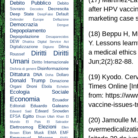
Debito Pubblico
Debito
after HPV vaccina
Decrescita
Sovrano
Decodex
Deep State
Default
DeepFake
marketing case 
Defender Europe
Deflazione
Democrazia
Dengue
Depopolamento
(18) Beppu H, M
Depopolazione
Desaparecidos
DEW
Y. Lessons learn
Dhakka
Digital Service Act
Digitalizzazione
Dilma
Digiuno
a medical ethics
Diritti
Diritti
Roussef
Umani
Jun;2(2):82-88.
Diritto Internazionale
Disinformazione
Disforia di genere
Dittatura
DNA
Dollaro
Doha
(19) Kyodo. Cerv
Donald Trump
Donazione
Times Online [In
Droni
Organi
Ebola
Echelon
Ecologia Sociale
from: https://ww
Economia
Ecuador
vaccine-issues-t
Eduardo Galeano
Editoriali
Edward Snowden
Edward Said
Egitto
EFSA
Ehsan Ullah Khan
El
(20) Jamoulle M.
Mundo
El Pais
El Salvador
Elezioni
Elettrosmog
Ellen
overmedicalizati
Elon Musk
EMA
EMF
Brown
Emmanuel Macron
ENEL