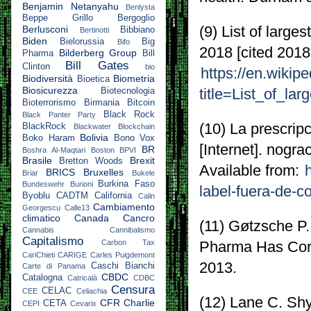
Benjamin Netanyahu
Benlysta
Beppe Grillo
Bergoglio
Berlusconi
(9) List of large
Bibbiano
Bertinotti
Biden
Bielorussia
Big
Bifo
2018 [cited 2018
Bilderberg Group
Pharma
Bill
Bill Gates
Clinton
bio
https://en.wikip
Biodiversità
Biometria
Bioetica
Biosicurezza
Biotecnologia
title=List_of_l
Bioterrorismo
Birmania
Bitcoin
Black Rock
Black Panter Party
(10) La prescripc
BlackRock
Blackwater
Blockchain
Bolivia
Boko Haram
Bono Vox
[Internet]. nogra
BR
Boshra Al-Maqtari
Boston
BPVI
Brasile
Brexit
Bretton Woods
Available from:
BRICS
Bruxelles
Briar
Bukele
Burkina Faso
Bundeswehr
Burioni
label-fuera-de-co
Byoblu
CADTM
California
Calin
Cambiamento
Georgescu
Calle13
climatico
Canada
Cancro
(11) Gøtzsche P
Cannabis
Cannibalismo
Capitalismo
Carbon Tax
Pharma Has Corru
CariChieti
CARIGE
Carles Puigdemont
2013.
Caschi Bianchi
Carte di Panama
CBDC
Catalogna
Catricalà
CDBC
Censura
CELAC
CEE
Celiachia
(12) Lane C. Sh
CFR
Charlie
CETA
CEPI
Cevarix