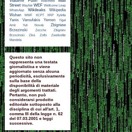
Vladimir Putin
Wall
Wakefield
Street
WEF
Wayfair
Wellcome Leap
Wikileaks
Wikipedia
WhatsApp
Wuhan
WWF
XCPT
XRP
Xylella
Yanis Varoufakis
Yemen
Yigal
Zbigniew
Amir
Yuli Novak
Brzezinski
Zecche
Zibgniev
Brzezinski
Zika
Zolfo
Zwelivelile
Mandela
Questo sito non
rappresenta una testata
giornalistica e viene
aggiornato senza alcuna
periodicità, esclusivamente
sulla base della
disponibilità di materiale
degli argomenti trattati.
Pertanto, non può
considerarsi prodotto
editoriale sottoposto alla
disciplina di cui all'art. 1,
comma III della legge n. 62
del 07.03.2001 e leggi
successive.