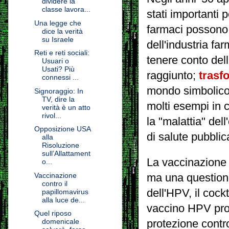
dividere la
classe lavora...
stati importanti 
Una legge che
farmaci possono e
dice la verità
su Israele
dell'industria f
Reti e reti sociali:
tenere
conto del
Usuari o
Usati? Più
raggiunto;
trasfo
connessi ...
mondo simbolico 
Signoraggio: In
TV, dire la
molti esempi in cu
verità è un atto
rivol...
la "malattia" de
Opposizione USA
di salute pubblic
alla
Risoluzione
sull’Allattament
La vaccinazione 
o...
Vaccinazione
ma una questione
contro il
dell'HPV, il cock
papillomavirus
alla luce de...
vaccino HPV prot
Quel riposo
domenicale
protezione contr