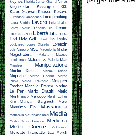
(istigazione a de
Keynes
Khalida Jarrar
Khan al Ahmar
Kissinger
Kirghizistan
KKK
Klaus Schwab
Knesset
Kosovo
Land grabbing
Kurdistan
Lampedusa
Lavoro
Laura Boldrini
Leila Khaled
Libano
Leroy Merlin
Lettonia
lib
Libertà
Libia
Liberalizzazioni
Libra
Libri
Licio Gelli
Lira
Lobby
Likud
Lorenzin
Lockheed
Lopez Obrador
M5S
Mafia
Luis Almagro
Macedonia
Magistratura
Malaria
Malattie
Malcom X
Mali
autoimmuni
Malesia
Manipolazione
Mandela
Manlio Dinucci
Manuel Talens
Mapuche
Marco Cedolin
Marco
Margaret
Rubio
Marco Travaglio
Tatcher
Marielle Franco
Marine
Mario Draghi
Le Pen
Mario
Monti
Marocco
marò
Martin Luther
Marwan Barghouti
Marx
King
Massoneria
Massimo Fini
Media
Mattarella
McDonalds
med
Medicina
Medici Senza Frontiere
Medio Oriente
Melatonina
Mercato Transatlantico
Merck