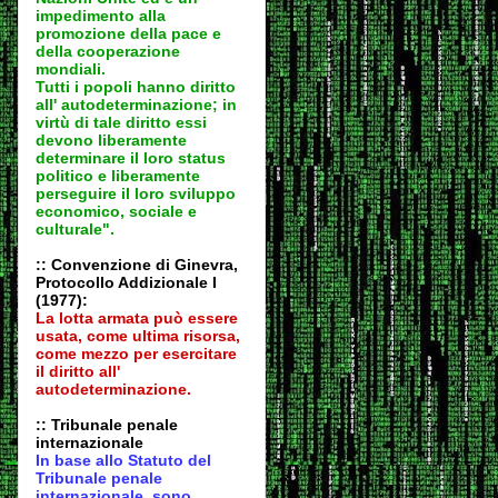
impedimento alla
promozione della pace e
della cooperazione
mondiali.
Tutti i popoli hanno diritto
all' autodeter
minazione; in
virtù di tale diritto essi
devono liberamente
determinare il loro status
politico e liberamente
perseguire il loro sviluppo
economico, sociale e
culturale".
:: Convenzione di Ginevra,
Protocollo Addizionale I
(1977):
La lotta armata può essere
usata, come ultima risorsa,
come mezzo per esercitare
il diritto all'
autodeter
minazione.
:: Tribunale penale
internazionale
In base allo Statuto del
Tribunale penale
internazionale, sono