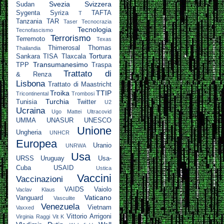
Svezia
Svizzera
Sudan
Sygenta
Syriza
TAFTA
T
Tanzania
TAR
Taser
Tecnocrazia
Tecnologia
Tecnofascismo
Terrorismo
Terremoto
Texas
Thimerosal
Thomas
Thailandia
Tortura
Sankara
TISA
Tlaxcala
Transumanesimo
TPP
Traspa
Trattato di
& Renza
Lisbona
Trattato di Maastricht
Troika
TTIP
Tricontinental
Trombosi
Turchia
Tunisia
Twitter
U2
Ucraina
Ugo Mattei
Ultracovid
UMMA
UNASUR
UNESCO
Unione
Ungheria
UNHCR
Europea
Uranio
UNRWA
Usa
URSS
Uruguay
Usa-
Cuba
USAID
Ustica
Vaccini
Vaccinazioni
VAIDS
Vaiolo
Vaclav Klaus
Vaticano
Vanguard
Vasculite
Venezuela
Vietnam
Vaxxed
Vittorio Arrigoni
Virginia Raggi
Vit K