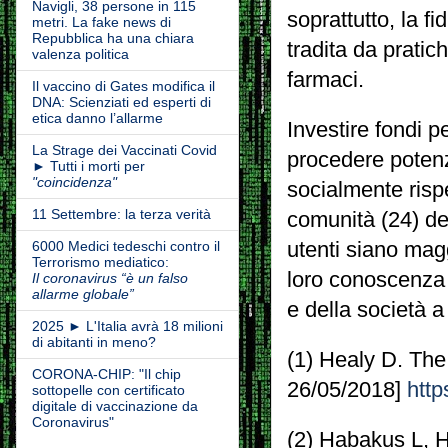
Navigli, 38 persone in 115
soprattutto, la fi
metri. La fake news di
Repubblica ha una chiara
tradita da pratic
valenza politica
farmaci.
Il vaccino di Gates modifica il
DNA: Scienziati ed esperti di
etica danno l’allarme
Investire fondi p
La Strage dei Vaccinati Covid
procedere potenz
► Tutti i morti per
"coincidenza"
socialmente risp
11 Settembre: la terza verità
comunità (24) de
6000 Medici tedeschi contro il
utenti siano mag
Terrorismo mediatico:
loro conoscenza 
Il coronavirus “è un falso
allarme globale”
e della società 
2025 ► L'Italia avrà 18 milioni
di abitanti in meno?
(1) Healy D. The 
CORONA-CHIP: "Il chip
26/05/2018]
http
sottopelle con certificato
digitale di vaccinazione da
Coronavirus"
(2) Habakus L, 