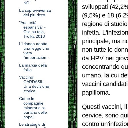
NO!
sviluppati (42,2%
La sopravvivenza
(9,5%) e 18 (6,2
del più ricco
"Austerità
regione di studio
espansiva" -
infetta.
L'infezio
Olio su tela,
Troika 2018
principale, ma no
L'Irlanda adotta
una legge che
non tutte le donn
vieta
da HPV nei giova
l'importazion...
La marcia della
concentrando qui 
follia
umano, la cui de
Vaccino
GARDASIL:
vaccini candidati
Una decisione
storica
papilloma.
Come le
compagnie
Questi vaccini, il
minerarie si
burlano delle
cervice, sono qui
popol...
contro un'infezio
Le strategie di