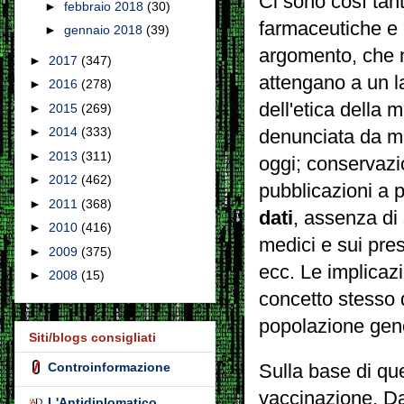
Ci sono così tant
►
febbraio 2018
(30)
farmaceutiche e 
►
gennaio 2018
(39)
argomento, che n
►
2017
(347)
attengano a un la
►
2016
(278)
dell'etica della 
►
2015
(269)
►
2014
(333)
denunciata da mol
►
2013
(311)
oggi;
conservazio
►
2012
(462)
pubblicazioni a 
►
2011
(368)
dati
, assenza di 
►
2010
(416)
medici e sui pres
►
2009
(375)
ecc.
Le implicazi
►
2008
(15)
concetto stesso 
popolazione gen
Siti/blogs consigliati
Controinformazione
Sulla base di qu
vaccinazione.
Da
L'Antidiplomatico