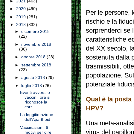
►
2021
(463)
►
2020
(490)
Per le persone, l
►
2019
(281)
rischio e la fidu
▼
2018
(332)
sorprenderci se l
►
dicembre 2018
(22)
caratteristiche e
►
novembre 2018
del XX secolo, la
(30)
sostenuta dalla 
►
ottobre 2018
(28)
►
settembre 2018
trasmissibili, ott
(23)
popolazione.
Sul
►
agosto 2018
(29)
potenziale fiduci
▼
luglio 2018
(26)
Eventi avversi e
vaccini, ora si
Qual è la posta
riconosce la
corr...
HPV?
La leggitimazione
dell’Apartheid
Una meta-analisi
Vaccinazioni: 6
virus del papil
motivi per dire