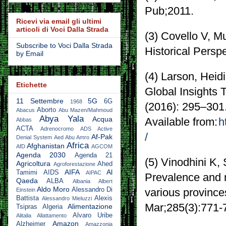
Pub;
2011.
Ricevi via email gli ultimi
articoli di Voci Dalla Strada
(3) Covello V, 
Subscribe to Voci Dalla Strada
Historical Persp
by Email
(4) Larson, Heidi
Etichette
Global Insights
11 Settembre
5G
6G
1968
(2016): 295–30
Aborto
Abacus
Abu Mazen/Mahmoud
Abya Yala
Acqua
Available from:
h
Abbas
ACTA
Adrenocromo
ADS Active
/
Af-Pak
Denial System
Aed Abu Amro
Africa
Afghanistan
AfD
AGCOM
Agenda 2030
Agenda 21
(5) Vinodhini K
Agricoltura
Ahed
Agroforestazione
AIFA
Al
Tamimi
AIDS
AIPAC
Prevalence and 
Qaeda
ALBA
Albania
Albert
Aldo Moro
Alessandro Di
Einstein
various province
Battista
Alexis
Alessandro Mieluzzi
Mar;285(3):771-
Alimentazione
Tsipras
Algeria
Alvaro Uribe
Alitalia
Allattamento
Amazon
Alzheimer
Amazzonia