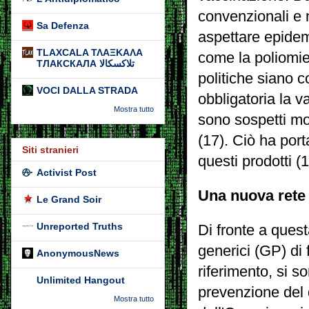
convenzionali e 
Sa Defenza
aspettare epidem
TLAXCALA ΤΛΑΞΚΑΛΑ
come la poliomieli
ТЛАКСКАЛА تلاكسكالا
politiche siano c
VOCI DALLA STRADA
obbligatoria la 
Mostra tutto
sono sospetti mol
(17).
Ciò ha port
Siti stranieri
questi prodotti (
Activist Post
Una nuova rete 
Le Grand Soir
Unreported Truths
Di fronte a quest
generici (GP) di
AnonymousNews
riferimento, si 
Unlimited Hangout
prevenzione del 
Mostra tutto