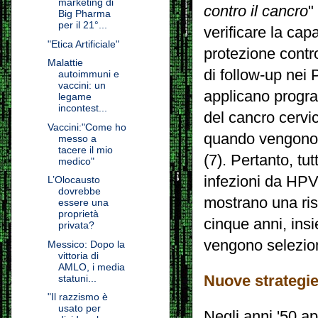
marketing di
contro il cancro
"
Big Pharma
per il 21°...
verificare la cap
"Etica Artificiale"
protezione contro
Malattie
di follow-up nei
autoimmuni e
vaccini: un
applicano progra
legame
incontest...
del cancro cervic
Vaccini:"Come ho
quando vengono i
messo a
tacere il mio
(7).
Pertanto, tutt
medico"
infezioni da HPV
L’Olocausto
dovrebbe
mostrano una ri
essere una
proprietà
cinque anni, ins
privata?
vengono selezion
Messico: Dopo la
vittoria di
AMLO, i media
Nuove strategie
statuni...
"Il razzismo è
usato per
Negli anni '50 a