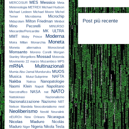
MES
Messico
MERCOSUR
Meta
Metereologia
METREX
Michael Hudson
Michael Ledeen
Michael Moore
Michel
Microchip
Temer
Microbioma
Post più recente
Milton Friedman
Midazolam
Minibot
Mino Pecorelli
MINURSO
MK ULTRA
Miocardite/Pericardite
Moderna
MMT
Moby Prince
Moneta
Moira Millan
Monarchia
Moneta alternativa
Monoclonali
Monsanto
Moreno Corelli
Morgan
Mossad
Stanley
Morgellons
Motorola
Movimento 22 marzo
Mozambico
MPS
mRNA
Multinazionali
MUOS
Mumia Abu-Jamal
Munduruku
Musica
NAFTA
Mutui-Subprime
Nakba
Nanopatologie
Naksa
Naomi Klein
Napolitano
Napoli
NATO
NASA
Narcotraffico
nat
Nattokinasi
Nazionalismo
Nazionalizzazione
Nazismo
NBT
Nelson Mandela
Neocolonialismo
neol
Neoliberismo
Nestlé
Neuralink
Nicaragua
nEUROn
New Orleans
Nicolas Maduro
Nicolás
Maduro
Nigeria
Nikola Tesla
Niger