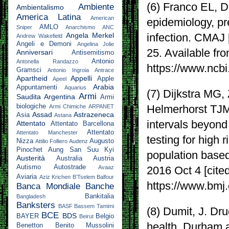
(6) Franco EL, D
Ambiente
Ambientalismo
America Latina
American
epidemiology, pr
AMLO
Sniper
Anarchismo
ANC
Angela Merkel
infection. CMAJ 
Andrew Wakefield
Angeli e Demoni
Angelina Jolie
25. Available fro
Anniversari
Antisemitismo
Antonio
Antonella Randazzo
https://www.ncb
Gramsci
Antonio Ingroia
Antrace
Apartheid
Appelli
Apple
Apeel
Arabia
Appuntamenti
Aquarius
(7) Dijkstra MG
Armi
Saudita
Argentina
Armi
biologiche
Armi Chimiche
ARPANET
Helmerhorst TJM,
Assad
Astrazeneca
Asia
Astana
intervals beyond
Attentato
Attentato Barcellona
Attentato
Attentato Manchester
testing for high 
Nizza
Augusto
Attilio Folliero
Audenz
Pinochet
Aung San Suu Kyi
population based
Austerità
Australia
Austria
Autismo
Autostrade
Avaaz
2016 Oct 4 [cite
Aviaria
Aziz Krichen
B’Tselem
Balfour
https://www.bmj
Banca Mondiale
Banche
Bankitalia
Bangladesh
Banksters
BASF
Bassem Tamimi
(8) Dumit, J. Dr
BCE
BDS
BAYER
Belgio
Beirut
health. Durham 
Benetton
Benito Mussolini