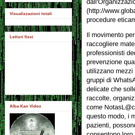
dall'Organizzazi
(http://www.globa
Visualizzazioni totali
procedure eticame
Il movimento per
Lettori fissi
raccogliere mater
professionisti ded
prevenzione quat
utilizzano mezzi 
gruppi di Whats
delicate che sol
raccolte, organiz
come
NotasL@
Alba Kan Video
questo modo, i me
pazienti, posson
consentono loro 