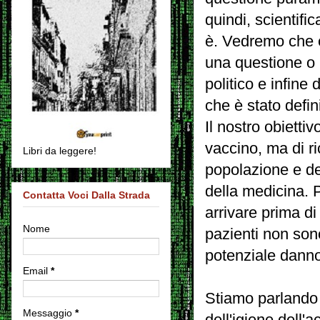
quindi, scientific
è.
Vedremo che 
una questione o 
politico e infine 
che è stato defini
Il nostro obiettiv
vaccino, ma di ri
Libri da leggere!
popolazione e de
della medicina.
P
Contatta Voci Dalla Strada
arrivare prima di
Nome
pazienti non son
potenziale danno
Email
*
Stiamo parlando 
Messaggio
*
dell'igiene dell'