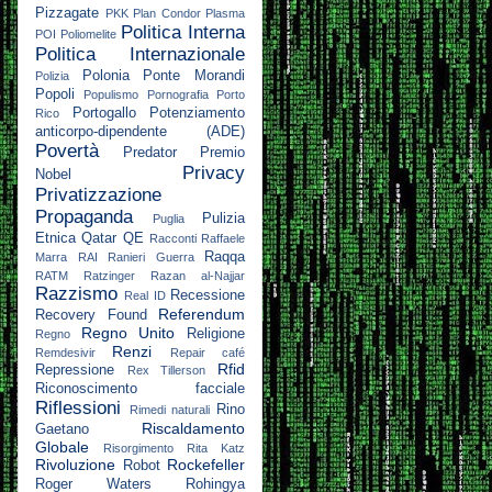
Pizzagate
PKK
Plan Condor
Plasma
Politica Interna
POI
Poliomelite
Politica Internazionale
Polonia
Ponte Morandi
Polizia
Popoli
Populismo
Pornografia
Porto
Portogallo
Potenziamento
Rico
anticorpo-dipendente (ADE)
Povertà
Predator
Premio
Privacy
Nobel
Privatizzazione
Propaganda
Pulizia
Puglia
Etnica
Qatar
QE
Racconti
Raffaele
Raqqa
Marra
RAI
Ranieri Guerra
RATM
Ratzinger
Razan al-Najjar
Razzismo
Recessione
Real ID
Referendum
Recovery Found
Regno Unito
Religione
Regno
Renzi
Remdesivir
Repair café
Rfid
Repressione
Rex Tillerson
Riconoscimento facciale
Riflessioni
Rino
Rimedi naturali
Riscaldamento
Gaetano
Globale
Risorgimento
Rita Katz
Rivoluzione
Rockefeller
Robot
Roger Waters
Rohingya