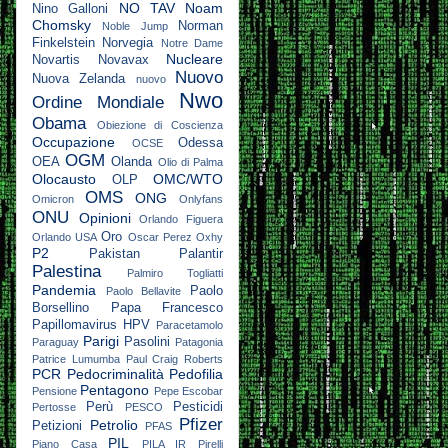
NO TAV
Noam
Nino Galloni
Chomsky
Norman
Noble Jump
Finkelstein
Norvegia
Notre Dame
Nucleare
Novartis
Novavax
Nuovo
Nuova Zelanda
nuovo
Nwo
Ordine Mondiale
Obama
Obiezione di Coscienza
Occupazione
Odessa
OCSE
OGM
OEA
Olanda
Olio di Palma
Olocausto
OMC/WTO
OLP
OMS
ONG
Omicron
Onlyfans
ONU
Opinioni
Orlando Figuera
Oro
Orlando USA
Oscar Perez
Oxhy
P2
Pakistan
Palantir
Palestina
Palmiro Togliatti
Pandemia
Paolo
Paolo Bellavite
Borsellino
Papa Francesco
Papillomavirus HPV
Paracetamolo
Parigi
Pasolini
Paraguay
Patagonia
Patrice Lumumba
Paul Craig Roberts
PCR
Pedocriminalità
Pedofilia
Pentagono
Pensione
Pepe Escobar
Perù
Pesticidi
Pertosse
PESCO
Pfizer
Petrolio
Petizioni
PFAS
PIL
Piano Casa
PILA IR
Pirelli