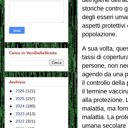
storiche contro g
degli esseri uma
aspetti protettiv
popolazione.
A sua volta, que
Cerca in VociDallaStrada
tassi di copertura
persone,
non nec
agendo da una pr
il controllo dell
Archivio
il termine vacci
►
2026
(121)
►
2025
(157)
alla protezione.
►
2024
(180)
malattia, ma forn
►
2023
(413)
malattia.
La prote
►
2022
(321)
umana secolare 