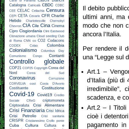
Caschi Bianchi
Carte di Panama
CBDC
Catalogna
Catricalà
CDBC
Il debito pubbli
Censura
CELAC
CEE
Celiachia
CFR
Charlie
ultimi anni, ma
CETA
CEPI
Cevarix
Hebdo
Charlottesville
Chernobyl
modo che non co
CIA
Cina
Cile
Cinema
Chevron
Cisgiordania
Cipro
Clint Eastwood
ancora l’Italia.
Clonazione umana
Cloud seeding
Club
CO2
Codacons
di Roma
CNN
co
Colombia
CODEX
Colao
Per rendere il d
Colonialismo
Columbus Day
Contanti
una “Legge sul d
Comunismo
Congo
Controllo globale
COP21
Corea del
COP25
Copyrigth
Art.1 – Vengon
Nord
Corea del Sud
Coronavirus
Corruzione
d’Italia (più d
CORVELVA
cost
Costa D'Avorio
Costituzione
irredimibile”
Costituente
Covid-19
Covid19
Credito
scadenza, e co
criptomoneta
Sociale
CReG
Crisi Alimentare
Criptovaluta
Art.2 – I Tito
Crisi Finanziaria
Crisi Idrica
cioè i detentor
Crisi Petrolio
Crisi sanitaria
CRISPR
Cristianesimo
Crollo ponte
pagamento in e
Cuba
Cultura
Cultura e