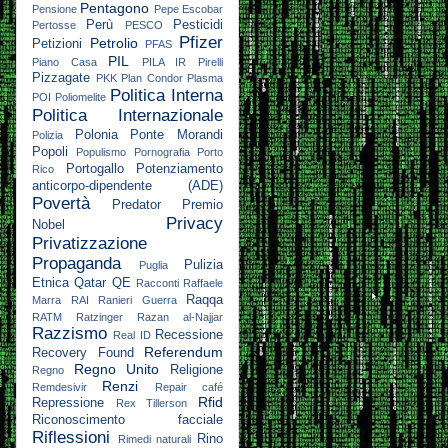
Pentagono
Pensione
Pepe Escobar
Perù
Pesticidi
Pertosse
PESCO
Pfizer
Petrolio
Petizioni
PFAS
PIL
Piano Casa
PILA IR
Pirelli
Pizzagate
PKK
Plan Condor
Plasma
Politica Interna
POI
Poliomelite
Politica Internazionale
Polonia
Ponte Morandi
Polizia
Popoli
Populismo
Pornografia
Porto
Portogallo
Potenziamento
Rico
anticorpo-dipendente (ADE)
Povertà
Predator
Premio
Privacy
Nobel
Privatizzazione
Propaganda
Pulizia
Puglia
Etnica
Qatar
QE
Racconti
Raffaele
Raqqa
Marra
RAI
Ranieri Guerra
RATM
Ratzinger
Razan al-Najjar
Razzismo
Recessione
Real ID
Referendum
Recovery Found
Regno Unito
Religione
Regno
Renzi
Remdesivir
Repair café
Rfid
Repressione
Rex Tillerson
Riconoscimento facciale
Riflessioni
Rino
Rimedi naturali