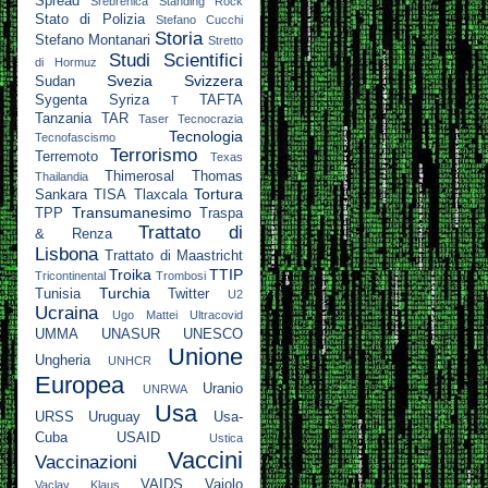
Spread
Srebrenica
Standing Rock
Stato di Polizia
Stefano Cucchi
Storia
Stefano Montanari
Stretto
Studi Scientifici
di Hormuz
Svezia
Svizzera
Sudan
Sygenta
Syriza
TAFTA
T
Tanzania
TAR
Taser
Tecnocrazia
Tecnologia
Tecnofascismo
Terrorismo
Terremoto
Texas
Thimerosal
Thomas
Thailandia
Tortura
Sankara
TISA
Tlaxcala
Transumanesimo
TPP
Traspa
Trattato di
& Renza
Lisbona
Trattato di Maastricht
Troika
TTIP
Tricontinental
Trombosi
Turchia
Tunisia
Twitter
U2
Ucraina
Ugo Mattei
Ultracovid
UMMA
UNASUR
UNESCO
Unione
Ungheria
UNHCR
Europea
Uranio
UNRWA
Usa
URSS
Uruguay
Usa-
Cuba
USAID
Ustica
Vaccini
Vaccinazioni
VAIDS
Vaiolo
Vaclav Klaus