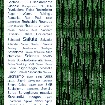
Riscaldamento
Gaetano
Globale
Risorgimento
Rita Katz
Rivoluzione
Rockefeller
Robot
Roger Waters
Rohingya
Romania
Ron Paul
Rosa
Rothschild
Roundup
Luxemburg
Russia
RSV
Ruanda
sa
Sabra e
Saddam
Chatila
Sabrina Ferilli
Hussein
Sahara Occidentale
Salute
Saharawi
Salvador
Sanità
Allende
Salvini
Sandoz
Santiago Maldonado
Sardegna
Satanismo
Scie
Savoia
Schiavitù
Scienza
chimiche
SCoPEx
Scuola-Università
Scozia
Senato
Shell
Serbia
Shedding
Shimon Peres
Signoraggio
Sicilia
Sigonella
Simon Bolivar
Sindacato
Sinovac
Sionismo
Siria
Sioux
SIRE
Sismi
SISDE
Slovacchia
Slovenia
Smart Cities
SME
Smart dust
Socialismo
Somalia
Solidarietà
Soros
Sorveglianza massiva
Sovranità
Spagna
Spars
Spike
Spartacus
Sport
SPION