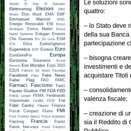
Le soluzioni so
Mundo
El Pais
El Salvador
Elezioni
Elettrosmog
Ellen
quattro:
Elon Musk
EMA
EMF
Brown
Emmanuel Macron
ENEL
Energie Rinnovabili
ENI
Enrico
– lo Stato deve r
Enrico Mattei
Berlinguer
Enricp
della sua Banca C
Erdogan
Ernesto
Mattei
Epidemie
Che Guevara
ESM
Erri De Luca
partecipazione c
Etica
EudraVigilance
ETA
Euro
Eugenetica
Eurasia
EUR
Europa
EuroGendFor
– bisogna creare
Eurozona
Eutanasia
Eventi
Evo Morales
investimenti e de
Expo 2015
Avversi
EZLN
Fabrizio De André
FaceApp
acquistare Titoli 
Facebook
Fake News
Fake
False Flag
FAO
FARC
Farmaci
Fascismo
Fauci
– consolidamento 
Fausto Giudice
FBI
FDA
FED
FEMA
Ferdinando
Felicia Langer
valenza fiscale;
Imposimato
Fiat
Fertilità
FESF
Fidel Castro
Finanza
Filippine
FMI
Fiscal Compact
Fluoro
– creazione di u
Ford
Fosforo bianco
Fosse Ardeatine
Francia
sia il Reddito di
Fracking
Frantz
Fanon
free-vaxx
Frexit
Friedrich
Pubblico.