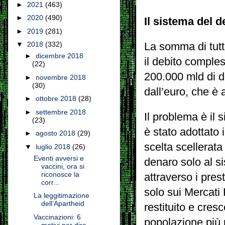
►
2021
(463)
►
2020
(490)
Il sistema del 
►
2019
(281)
▼
2018
(332)
La somma di tutti
►
dicembre 2018
il debito comples
(22)
200.000 mld di d
►
novembre 2018
(30)
dall’euro, che è
►
ottobre 2018
(28)
►
settembre 2018
Il problema è il 
(23)
è stato adottato i
►
agosto 2018
(29)
scelta scellerata
▼
luglio 2018
(26)
Eventi avversi e
denaro solo al s
vaccini, ora si
riconosce la
attraverso i prest
corr...
solo sui Mercati
La leggitimazione
dell’Apartheid
restituito e cre
Vaccinazioni: 6
popolazione più 
motivi per dire