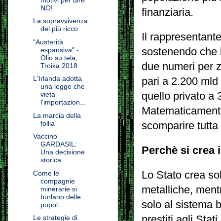
NO!
finanziaria.
La sopravvivenza
del più ricco
Il rappresentant
"Austerità
sostenendo che la
espansiva" -
Olio su tela,
due numeri per zit
Troika 2018
L'Irlanda adotta
pari a 2.200 mld 
una legge che
quello privato a 
vieta
l'importazion...
Matematicamente 
La marcia della
follia
scomparire tutta
Vaccino
GARDASIL:
Perchè si crea i
Una decisione
storica
Lo Stato crea so
Come le
compagnie
metalliche, men
minerarie si
burlano delle
solo al sistema 
popol...
prestiti agli Stati.
Le strategie di