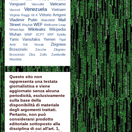
Vaticano
Vanguard
Vasculite
Venezuela
Vietnam
Vaxxed
Vittorio Arrigoni
Virginia Raggi
Vit K
Vladimir Putin
Wall
Wakefield
Street
WEF
Wayfair
Wellcome Leap
Wikileaks
Wikipedia
WhatsApp
Wuhan
WWF
XCPT
XRP
Xylella
Yanis Varoufakis
Yemen
Yigal
Zbigniew
Amir
Yuli Novak
Brzezinski
Zecche
Zibgniev
Brzezinski
Zika
Zolfo
Zwelivelile
Mandela
Questo sito non
rappresenta una testata
giornalistica e viene
aggiornato senza alcuna
periodicità, esclusivamente
sulla base della
disponibilità di materiale
degli argomenti trattati.
Pertanto, non può
considerarsi prodotto
editoriale sottoposto alla
disciplina di cui all'art. 1,