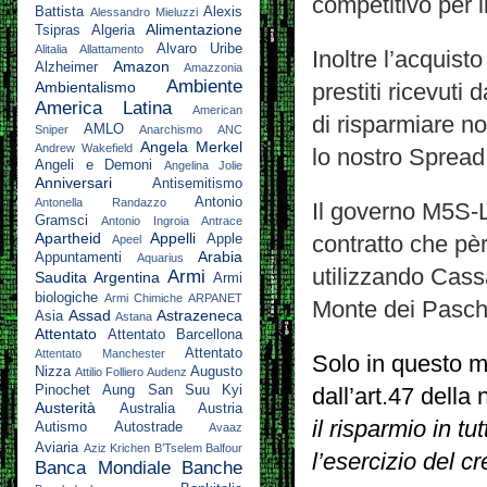
competitivo per 
Battista
Alexis
Alessandro Mieluzzi
Alimentazione
Tsipras
Algeria
Alvaro Uribe
Alitalia
Allattamento
Inoltre l’acquist
Amazon
Alzheimer
Amazzonia
Ambiente
Ambientalismo
prestiti ricevuti
America Latina
American
di risparmiare n
AMLO
Sniper
Anarchismo
ANC
Angela Merkel
Andrew Wakefield
lo nostro Spread
Angeli e Demoni
Angelina Jolie
Anniversari
Antisemitismo
Antonio
Antonella Randazzo
Il governo M5S-L
Gramsci
Antonio Ingroia
Antrace
Apartheid
Appelli
Apple
contratto che pè
Apeel
Arabia
Appuntamenti
Aquarius
utilizzando Cassa
Armi
Saudita
Argentina
Armi
biologiche
Armi Chimiche
ARPANET
Monte dei Paschi
Assad
Astrazeneca
Asia
Astana
Attentato
Attentato Barcellona
Attentato
Attentato Manchester
Solo in questo m
Nizza
Augusto
Attilio Folliero
Audenz
Pinochet
Aung San Suu Kyi
dall’art.47 della 
Austerità
Australia
Austria
il risparmio in tu
Autismo
Autostrade
Avaaz
Aviaria
Aziz Krichen
B’Tselem
Balfour
l’esercizio del cr
Banca Mondiale
Banche