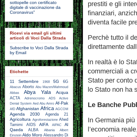
sottopelle con certificato
prestiti e gli in
digitale di vaccinazione da
finanziari, anzic
Coronavirus"
diventa facile pr
Ricevi via email gli ultimi
Perchè tutto il 
articoli di Voci Dalla Strada
direttamente dal
Subscribe to Voci Dalla Strada
by Email
In realtà è lo St
commerciali a cre
Etichette
Stato per conto 
11 Settembre
5G
6G
1968
Aborto
Abacus
Abu Mazen/Mahmoud
lo Stato non ha so
Abya Yala
Acqua
Abbas
ACTA
Adrenocromo
ADS Active
Af-Pak
Le Banche Pub
Denial System
Aed Abu Amro
Africa
Afghanistan
AfD
AGCOM
Agenda 2030
Agenda 21
In Germania più 
Agricoltura
Ahed
Agroforestazione
AIFA
Al
Tamimi
AIDS
AIPAC
l’economia reale
Qaeda
ALBA
Albania
Albert
Aldo Moro
Alessandro Di
Einstein