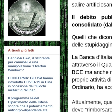
salire artificios
Il debito pub
consolidato
(da
Quelli che dicon
delle stupidaggin
Articoli più letti
La Banca d’Italia,
Cannibal Club
, il ristorante
per cannibali è una
attraverso il Qua
manipolazione "Overton
Window"?
BCE ma anche ne
CONFERMA: Gli USA hanno
proprie attività 
introdotto COVID-19 in Cina
in occasione dei "Giochi
Ordinario, ha acqu
militari" di Wuhan.
Il programma IA del
Attualmente, quan
Dipartimento della Difesa
scopre che il potenziamento
deve “rimborsare
anticorpo-dipendente sta