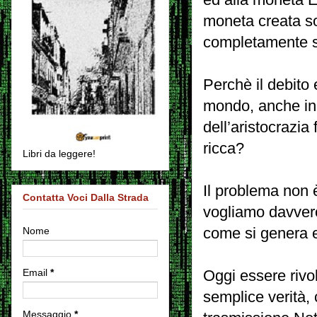
moneta creata sol
completamente sc
Perchè il debito 
mondo, anche in 
dell’aristocrazia
ricca?
Libri da leggere!
Il problema non è
Contatta Voci Dalla Strada
vogliamo davvero
Nome
come si genera e
Email
*
Oggi essere rivol
semplice verità, 
Messaggio
*