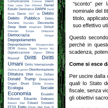
Comunicazione
Daesh
Curevac
“sconto” per 
Daniel
Dalai Lama
Dan Olmsted
Estulin
DARPA
Danimarca
David
nominale del ti
Debito
Davos
Bowie
DDT
de
titolo, applica
Debito Pubblico
Debito
Decrescita
Sovrano
Decodex
suo effettivo u
Deep State
Default
DeepFake
Defender Europe
Deflazione
Democrazia
Dengue
Questo secondo a
Depopolamento
perchè in questo
Depopolazione
Desaparecidos
DEW
Dhakka
Digital Service Act
scadenza, potendo
Digitalizzazione
Dilma
Digiuno
Diritti
Diritti
Roussef
Umani
Come si esce d
Diritto Internazionale
Disinformazione
Disforia di genere
Dittatura
DNA
Dollaro
Doha
Per uscire dalla 
Donald Trump
Donazione
quali lo Stato d
Droni
Organi
Ebola
Echelon
Ecologia Sociale
fiscale, senza vi
Economia
Ecuador
gli obiettivi sac
Eduardo Galeano
Editoriali
Edward Snowden
Edward Said
Egitto
EFSA
Ehsan Ullah Khan
El