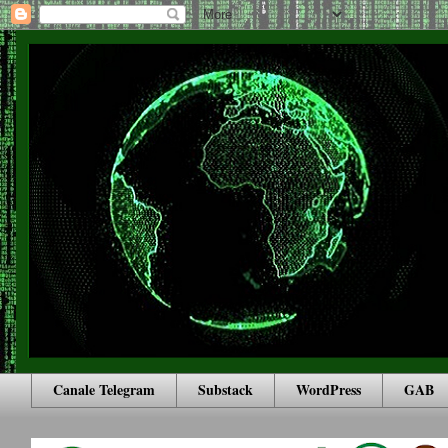
Canale Telegram
Substack
WordPress
GAB