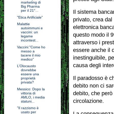
marketing di
Big Pharma
per il 21°...
Il sistema bancari
"Etica Artificiale"
privato, crea dal
Malattie
elettronica banca
autoimmuni e
vaccini: un
questo modo il 
legame
incontest...
attraverso i prest
Vaccini:"Come ho
essere anche il
messo a
tacere il mio
inestinguibile, 
medico"
causa degli inte
L’Olocausto
dovrebbe
essere una
Il paradosso è ch
proprietà
privata?
debito non ci sar
Messico: Dopo la
debito, che però
vittoria di
AMLO, i media
circolazione.
statuni...
"Il razzismo è
usato per
La conseguenza p