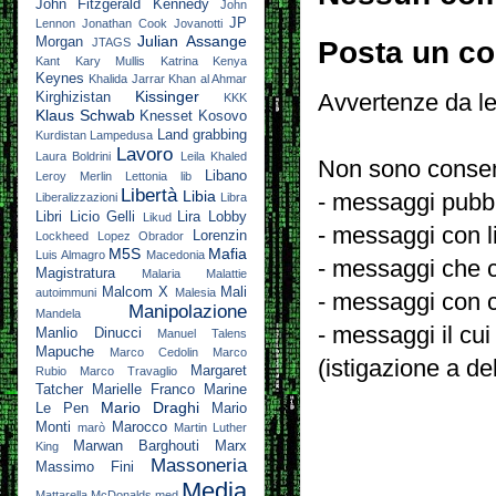
John Fitzgerald Kennedy
John
JP
Lennon
Jonathan Cook
Jovanotti
Julian Assange
Morgan
JTAGS
Posta un c
Kant
Kary Mullis
Katrina
Kenya
Keynes
Khalida Jarrar
Khan al Ahmar
Kissinger
Kirghizistan
Avvertenze da le
KKK
Klaus Schwab
Knesset
Kosovo
Land grabbing
Kurdistan
Lampedusa
Lavoro
Laura Boldrini
Leila Khaled
Non sono consent
Libano
Leroy Merlin
Lettonia
lib
Libertà
Libia
- messaggi pubbli
Liberalizzazioni
Libra
Libri
Licio Gelli
Lira
Lobby
Likud
- messaggi con l
Lorenzin
Lockheed
Lopez Obrador
M5S
Mafia
Luis Almagro
Macedonia
- messaggi che c
Magistratura
Malaria
Malattie
Malcom X
Mali
autoimmuni
Malesia
- messaggi con c
Manipolazione
Mandela
- messaggi il cui
Manlio Dinucci
Manuel Talens
Mapuche
Marco Cedolin
Marco
(istigazione a de
Margaret
Rubio
Marco Travaglio
Tatcher
Marielle Franco
Marine
Mario Draghi
Le Pen
Mario
Monti
Marocco
marò
Martin Luther
Marwan Barghouti
Marx
King
Massoneria
Massimo Fini
Media
Mattarella
McDonalds
med