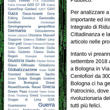
Frontex
Engels
FTX
Fukushima
G20
G7
G8
Fulvio Grimaldi
Galizia
GameStop
Gardasil
GAVI
GATT
Per analizzare a
Gaza
Gaza-Israele
Gene
Genocidio
Editing
Genetica
importante ed in
Gentiloni
Geobiologia
Integrato di Ridu
Geoingegneria
geopolitica
Germania
Gerusalemme
Cittadinanza e la
Ghislaine Maxwell
Gesine Lötzsch
Giappone
Gideon Levy
Gibilterra
articolo nelle pr
Gilet gialli
Giorgio Cremaschi
Giorgio
Giovanni Falcone
Giulia
Gaber
Grillo
Giulietto Chiesa
Giulio
Intanto vi prean
Regeni
Giuseppe Garibaldi
Giustizia
settembre 2018 al
Gladio
Glauber Rocha
Glaxo
Glifosato
Globalismo
a Bologna in Via
Globalizzazione
Gold
Golan
Goldman Sachs
Standard
Centofiori da 30
Golpe
Google
Grafene
Golem
Gran Bretagna
Great
Bologna ci ha ge
Grecia
Reset/Grande Reset
Patrocinio, dove
Green Pass
Grenfell Tower
Greta
Grexit
Greta Thunberg
Groenlandia
rivoluzionaria d
Gruppo di Lima
GSK
Guerra
tutti più felici.
Guantanamo
Guerra Ambientale
Guerra