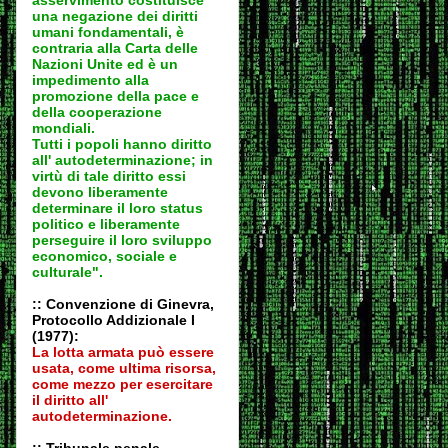
una negazione dei diritti
umani fondamentali, è
contraria alla Carta delle
Nazioni Unite ed è un
impedimento alla
promozione della pace e
della cooperazione
mondiali.
Tutti i popoli hanno diritto
all' autodeter
minazione; in
virtù di tale diritto essi
devono liberamente
determinare il loro status
politico e liberamente
perseguire il loro sviluppo
economico, sociale e
culturale".
:: Convenzione di Ginevra,
Protocollo Addizionale I
(1977):
La lotta armata può essere
usata, come ultima risorsa,
come mezzo per esercitare
il diritto all'
autodeter
minazione.
:: Tribunale penale