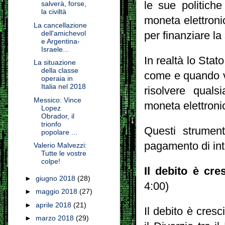
le sue politich
salverà, forse,
la civiltà
moneta elettronic
La cancellazione
dell'amichevol
per finanziare la
e Argentina-
Israele...
In realtà lo Stat
La situazione
della classe
come e quando vu
operaia in
Italia nel 2018
risolvere quals
Messico: Vince
moneta elettroni
Lopez
Obrador, il
trionfo
Questi strumen
popolare ...
pagamento di int
Valerio Malvezzi:
Tutte le vostre
colpe!
Il debito è cre
►
giugno 2018
(28)
4:00)
►
maggio 2018
(27)
►
aprile 2018
(21)
Il debito è cres
►
marzo 2018
(29)