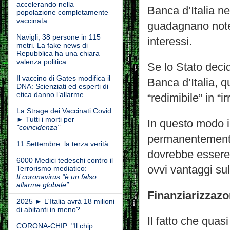
accelerando nella
Banca d’Italia ne
popolazione completamente
vaccinata
guadagnano notev
Navigli, 38 persone in 115
interessi.
metri. La fake news di
Repubblica ha una chiara
valenza politica
Se lo Stato decid
Il vaccino di Gates modifica il
Banca d’Italia, 
DNA: Scienziati ed esperti di
etica danno l’allarme
“redimibile” in “
La Strage dei Vaccinati Covid
► Tutti i morti per
In questo modo i
"coincidenza"
permanentemente 
11 Settembre: la terza verità
dovrebbe essere 
6000 Medici tedeschi contro il
ovvi vantaggi sul
Terrorismo mediatico:
Il coronavirus “è un falso
allarme globale”
Finanziarizzaz
2025 ► L'Italia avrà 18 milioni
di abitanti in meno?
Il fatto che quas
CORONA-CHIP: "Il chip