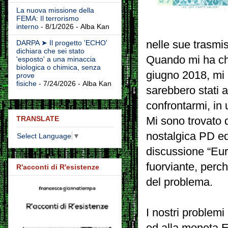
La nuova missione della
FEMA: Il terrorismo
interno
- 8/1/2026
- Alba Kan
nelle sue trasmis
DARPA ➤ Il progetto 'ECHO'
dichiara che sei stato
Quando mi ha chi
'esposto' a una minaccia
biologica o chimica, senza
giugno 2018, mi 
prove
fisiche
- 7/24/2026
- Alba Kan
sarebbero stati a
confrontarmi, in
TRANSLATE
Mi sono trovato 
nostalgica PD ed
Select Language
▼
discussione “Eur
fuorviante, perc
R'acconti di R'esistenze
del problema.
I nostri problem
ed alla moneta E