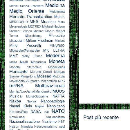
Medicina
Medici Senza Frontiere
Medio Oriente
Melatonina
Mercato Transatlantico
Merck
MES
Messico
MERCOSUR
Meta
Metereologia
METREX
Michael Hudson
Michael Ledeen
Michael Moore
Michel
Microchip
Temer
Microbioma
Milton Friedman
Midazolam
Minibot
Mino Pecorelli
MINURSO
MK ULTRA
Miocardite/Pericardite
Moderna
MMT
Moby Prince
Moneta
Moira Millan
Monarchia
Moneta alternativa
Monoclonali
Monsanto
Moreno Corelli
Morgan
Mossad
Stanley
Morgellons
Motorola
Movimento 22 marzo
Mozambico
MPS
mRNA
Multinazionali
MUOS
Mumia Abu-Jamal
Munduruku
Musica
NAFTA
Mutui-Subprime
Nakba
Nanopatologie
Naksa
Naomi Klein
Napolitano
Napoli
NATO
NASA
Narcotraffico
nat
Post più recente
Nattokinasi
Nazionalismo
Nazionalizzazione
Nazismo
NBT
Nelson Mandela
Neocolonialismo
neol