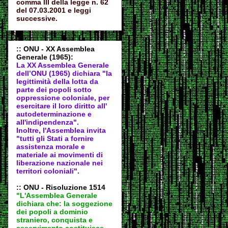
comma III della legge n. 62
del 07.03.2001 e leggi
successive.
:: ONU - XX Assemblea
Generale (1965):
La XX Assemblea Generale
dell’ONU (1965) dichiara "la
legittimità della lotta da
parte dei popoli sotto
oppressione coloniale, per
esercitare il loro diritto all'
autodeter
minazione e
all'indipendenza".
Inoltre, l'Assemblea invita
"tutti gli Stati a fornire
assistenza morale e
materiale ai movimenti di
liberazione nazionale nei
territori coloniali".
:: ONU - Risoluzione 1514
"L'Assemblea Generale
dichiara che: la soggezione
dei popoli a dominio
straniero, conquista e
asservimento costituisce