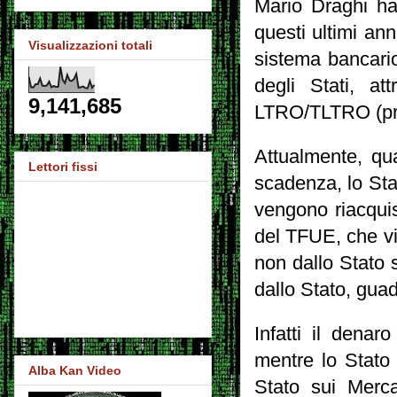
Mario Draghi ha 
questi ultimi ann
Visualizzazioni totali
sistema bancario,
degli Stati, at
9,141,685
LTRO/TLTRO (pres
Attualmente, qu
Lettori fissi
scadenza, lo Sta
vengono riacquist
del TFUE, che vie
non dallo Stato 
dallo Stato, gua
Infatti il dena
mentre lo Stato 
Alba Kan Video
Stato sui Merca