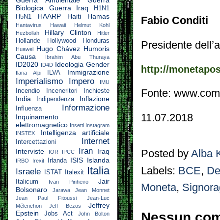
Biologica
Guerra Iraq
H1N1
HAARP
Haiti
Hamas
H5N1
Fabio Conditi
Hantavirus
Hawaii
Helmut Kohl
Hillary Clinton
Hezbollah
Hitler
Hollande
Hollywood
Honduras
Presidente dell’
Hugo Chávez
Humoris
Huawei
Causa
Ibrahim Abu Thuraya
ID2020
Ideologia Gender
ID4D
http://monetaposi
Immigrazione
ILVA
Ilaria Alpi
Imperialismo
Impero
IMU
Incendio
Inceneritori
Inchieste
Fonte: www.come
India
Inflazione
Indipendenza
Informazione
Influenza
11.07.2018
Inquinamento
elettromagnetico
Insetti
Instagram
Intelligenza artificiale
INSTEX
Internet
Intercettazioni
Iran
Interviste
Iraq
Posted by
Alba 
IOR
IPCC
ISIS
Islanda
Irlanda
IRBO
Irexit
Italia
Labels:
BCE
,
De
Israele
ISTAT
Italexit
Jair
Italicum
Ivan Pinheiro
Moneta
,
Signora
Bolsonaro
Jarawa
Jean Monnet
Jean Paul Fitoussi
Jean-Luc
Jeffrey
Mélenchon
Jeff Bezos
Epstein
Nessun co
Jobs Act
John Bolton