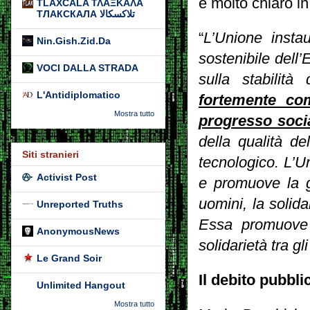
è molto chiaro in
TLAXCALA ΤΛΑΞΚΑΛΑ
ТЛАКСКАЛА تلاكسكالا
“
L’Unione insta
Nin.Gish.Zid.Da
sostenibile dell
VOCI DALLA STRADA
sulla stabilità
L'Antidiplomatico
fortemente com
Mostra tutto
progresso soci
della qualità de
Siti stranieri
tecnologico. L’U
Activist Post
e promuove la gi
uomini, la solida
Unreported Truths
Essa promuove l
AnonymousNews
solidarietà tra gl
Le Grand Soir
Il debito pubbl
Unlimited Hangout
Mostra tutto