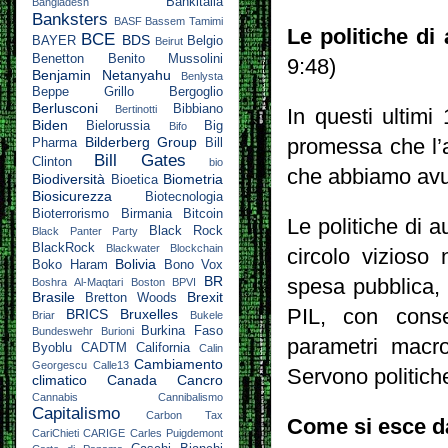
Bankitalia
Bangladesh
Banksters
BASF
Bassem Tamimi
Le politiche di
BCE
BDS
BAYER
Belgio
Beirut
Benetton
Benito Mussolini
9:48)
Benjamin Netanyahu
Benlysta
Beppe Grillo
Bergoglio
Berlusconi
Bibbiano
Bertinotti
In questi ultimi
Biden
Bielorussia
Big
Bifo
Bilderberg Group
promessa che l’a
Pharma
Bill
Bill Gates
Clinton
bio
che abbiamo avuto
Biodiversità
Biometria
Bioetica
Biosicurezza
Biotecnologia
Bioterrorismo
Birmania
Bitcoin
Le politiche di 
Black Rock
Black Panter Party
BlackRock
Blackwater
Blockchain
circolo vizioso
Bolivia
Boko Haram
Bono Vox
BR
spesa pubblica,
Boshra Al-Maqtari
Boston
BPVI
Brasile
Brexit
Bretton Woods
PIL, con conse
BRICS
Bruxelles
Briar
Bukele
Burkina Faso
Bundeswehr
Burioni
parametri macro
Byoblu
CADTM
California
Calin
Cambiamento
Georgescu
Calle13
Servono politich
climatico
Canada
Cancro
Cannabis
Cannibalismo
Capitalismo
Carbon Tax
Come si esce d
CariChieti
CARIGE
Carles Puigdemont