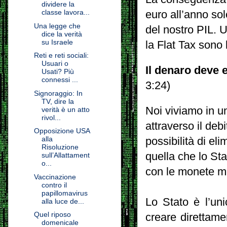
dividere la
classe lavora...
euro all’anno sol
Una legge che
del nostro PIL. U
dice la verità
su Israele
la Flat Tax sono
Reti e reti sociali:
Usuari o
Il denaro deve 
Usati? Più
connessi ...
3:24)
Signoraggio: In
TV, dire la
Noi viviamo in u
verità è un atto
rivol...
attraverso il deb
Opposizione USA
alla
possibilità di e
Risoluzione
quella che lo St
sull’Allattament
o...
con le monete me
Vaccinazione
contro il
papillomavirus
Lo Stato è l’un
alla luce de...
Quel riposo
creare direttam
domenicale