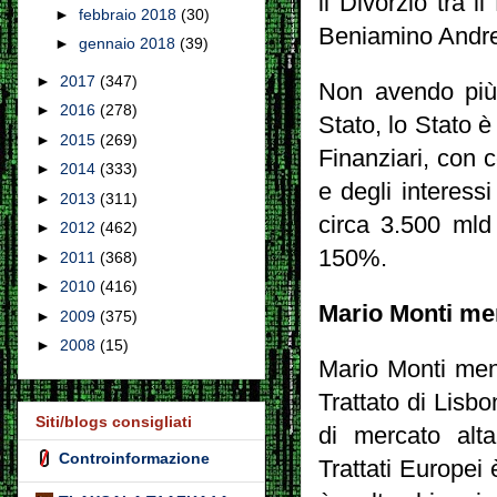
il Divorzio tra i
►
febbraio 2018
(30)
Beniamino Andrea
►
gennaio 2018
(39)
►
2017
(347)
Non avendo più 
►
2016
(278)
Stato, lo Stato è
►
2015
(269)
Finanziari, con
►
2014
(333)
e degli interess
►
2013
(311)
circa 3.500 mld 
►
2012
(462)
150%.
►
2011
(368)
►
2010
(416)
Mario Monti m
►
2009
(375)
►
2008
(15)
Mario Monti ment
Trattato di Lisb
Siti/blogs consigliati
di mercato alta
Controinformazione
Trattati Europei