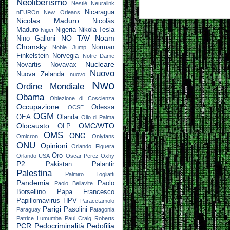
Neoliberismo
Nestlé
Neuralink
Nicaragua
nEUROn
New Orleans
Nicolas Maduro
Nicolás
Maduro
Nigeria
Nikola Tesla
Niger
NO TAV
Noam
Nino Galloni
Chomsky
Norman
Noble Jump
Finkelstein
Norvegia
Notre Dame
Nucleare
Novartis
Novavax
Nuovo
Nuova Zelanda
nuovo
Nwo
Ordine Mondiale
Obama
Obiezione di Coscienza
Occupazione
Odessa
OCSE
OGM
OEA
Olanda
Olio di Palma
Olocausto
OMC/WTO
OLP
OMS
ONG
Omicron
Onlyfans
ONU
Opinioni
Orlando Figuera
Oro
Orlando USA
Oscar Perez
Oxhy
P2
Pakistan
Palantir
Palestina
Palmiro Togliatti
Pandemia
Paolo
Paolo Bellavite
Borsellino
Papa Francesco
Papillomavirus HPV
Paracetamolo
Parigi
Pasolini
Paraguay
Patagonia
Patrice Lumumba
Paul Craig Roberts
PCR
Pedocriminalità
Pedofilia