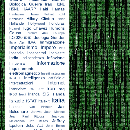
Biologica
Guerra Iraq
H1N1
HAARP
Haiti
Hamas
H5N1
Hantavirus
Hawaii
Helmut Kohl
Hillary Clinton
Hezbollah
Hitler
Hollande
Hollywood
Honduras
Hugo Chávez
Humoris
Huawei
Causa
Ibrahim Abu Thuraya
ID2020
Ideologia Gender
ID4D
Immigrazione
ILVA
Ilaria Alpi
Imperialismo
Impero
IMU
Incendio
Inceneritori
Inchieste
India
Inflazione
Indipendenza
Informazione
Influenza
Inquinamento
elettromagnetico
Insetti
Instagram
Intelligenza artificiale
INSTEX
Internet
Intercettazioni
Iran
Interviste
Iraq
IOR
IPCC
ISIS
Islanda
Irlanda
IRBO
Irexit
Italia
Israele
ISTAT
Italexit
Jair
Italicum
Ivan Pinheiro
Bolsonaro
Jarawa
Jean Monnet
Jean Paul Fitoussi
Jean-Luc
Jeffrey
Mélenchon
Jeff Bezos
Epstein
Jobs Act
John Bolton