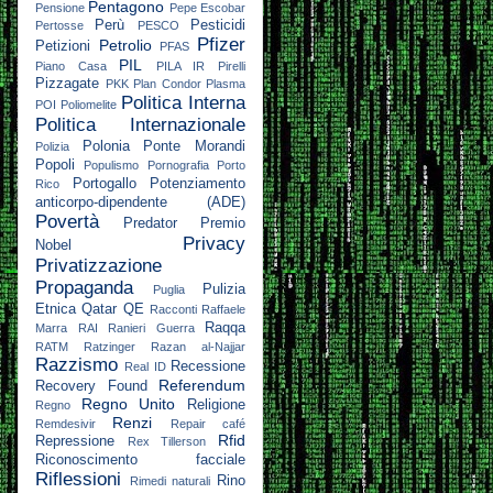
Pentagono
Pensione
Pepe Escobar
Perù
Pesticidi
Pertosse
PESCO
Pfizer
Petrolio
Petizioni
PFAS
PIL
Piano Casa
PILA IR
Pirelli
Pizzagate
PKK
Plan Condor
Plasma
Politica Interna
POI
Poliomelite
Politica Internazionale
Polonia
Ponte Morandi
Polizia
Popoli
Populismo
Pornografia
Porto
Portogallo
Potenziamento
Rico
anticorpo-dipendente (ADE)
Povertà
Predator
Premio
Privacy
Nobel
Privatizzazione
Propaganda
Pulizia
Puglia
Etnica
Qatar
QE
Racconti
Raffaele
Raqqa
Marra
RAI
Ranieri Guerra
RATM
Ratzinger
Razan al-Najjar
Razzismo
Recessione
Real ID
Referendum
Recovery Found
Regno Unito
Religione
Regno
Renzi
Remdesivir
Repair café
Rfid
Repressione
Rex Tillerson
Riconoscimento facciale
Riflessioni
Rino
Rimedi naturali