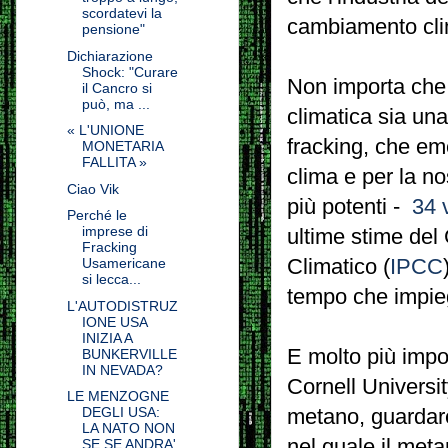
scordatevi la
cambiamento cli
pensione"
Dichiarazione
Shock: "Curare
Non importa che
il Cancro si
può, ma ...
climatica sia un
« L'UNIONE
fracking, che em
MONETARIA
FALLITA »
clima e per la no
Ciao Vik
più potenti -
34 
Perché le
imprese di
ultime stime del
Fracking
Climatico (
IPCC
Usamericane
si lecca...
tempo che impiega
L'AUTODISTRUZ
IONE USA
INIZIA A
E molto più impo
BUNKERVILLE
IN NEVADA?
Cornell Universit
LE MENZOGNE
DEGLI USA:
metano, guardare
LA NATO NON
nel quale il met
SE SE ANDRA'