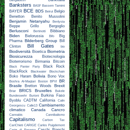
Bankitalia
Bangladesh
Banksters
BASF
Bassem Tamimi
BCE
BDS
BAYER
Belgio
Beirut
Benetton
Benito Mussolini
Benjamin Netanyahu
Benlysta
Beppe Grillo
Bergoglio
Berlusconi
Bibbiano
Bertinotti
Biden
Bielorussia
Big
Bifo
Bilderberg Group
Pharma
Bill
Bill Gates
Clinton
bio
Biodiversità
Biometria
Bioetica
Biosicurezza
Biotecnologia
Bioterrorismo
Birmania
Bitcoin
Black Rock
Black Panter Party
BlackRock
Blackwater
Blockchain
Bolivia
Boko Haram
Bono Vox
BR
Boshra Al-Maqtari
Boston
BPVI
Brasile
Brexit
Bretton Woods
BRICS
Bruxelles
Briar
Bukele
Burkina Faso
Bundeswehr
Burioni
Byoblu
CADTM
California
Calin
Cambiamento
Georgescu
Calle13
climatico
Canada
Cancro
Cannabis
Cannibalismo
Capitalismo
Carbon Tax
CariChieti
CARIGE
Carles Puigdemont
Caschi Bianchi
Carte di Panama