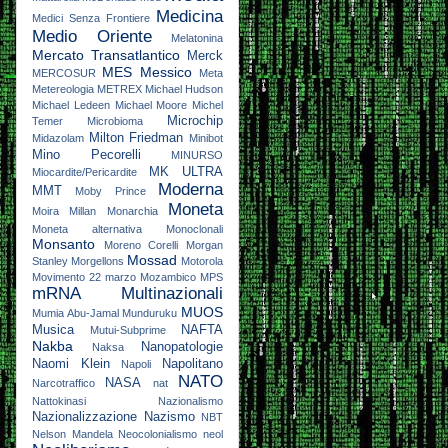
Medicina
Medici Senza Frontiere
Medio Oriente
Melatonina
Mercato Transatlantico
Merck
MES
Messico
MERCOSUR
Meta
Metereologia
METREX
Michael Hudson
Michael Ledeen
Michael Moore
Michel
Microchip
Temer
Microbioma
Milton Friedman
Midazolam
Minibot
Mino Pecorelli
MINURSO
MK ULTRA
Miocardite/Pericardite
Moderna
MMT
Moby Prince
Moneta
Moira Millan
Monarchia
Moneta alternativa
Monoclonali
Monsanto
Moreno Corelli
Morgan
Mossad
Stanley
Morgellons
Motorola
Movimento 22 marzo
Mozambico
MPS
mRNA
Multinazionali
MUOS
Mumia Abu-Jamal
Munduruku
Musica
NAFTA
Mutui-Subprime
Nakba
Nanopatologie
Naksa
Naomi Klein
Napolitano
Napoli
NATO
NASA
Narcotraffico
nat
Nattokinasi
Nazionalismo
Nazionalizzazione
Nazismo
NBT
Nelson Mandela
Neocolonialismo
neol