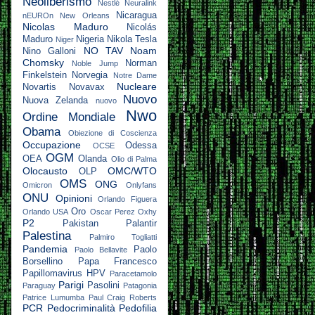
Neoliberismo
Nestlé
Neuralink
Nicaragua
nEUROn
New Orleans
Nicolas Maduro
Nicolás
Maduro
Nigeria
Nikola Tesla
Niger
NO TAV
Noam
Nino Galloni
Chomsky
Norman
Noble Jump
Finkelstein
Norvegia
Notre Dame
Nucleare
Novartis
Novavax
Nuovo
Nuova Zelanda
nuovo
Nwo
Ordine Mondiale
Obama
Obiezione di Coscienza
Occupazione
Odessa
OCSE
OGM
OEA
Olanda
Olio di Palma
Olocausto
OMC/WTO
OLP
OMS
ONG
Omicron
Onlyfans
ONU
Opinioni
Orlando Figuera
Oro
Orlando USA
Oscar Perez
Oxhy
P2
Pakistan
Palantir
Palestina
Palmiro Togliatti
Pandemia
Paolo
Paolo Bellavite
Borsellino
Papa Francesco
Papillomavirus HPV
Paracetamolo
Parigi
Pasolini
Paraguay
Patagonia
Patrice Lumumba
Paul Craig Roberts
PCR
Pedocriminalità
Pedofilia