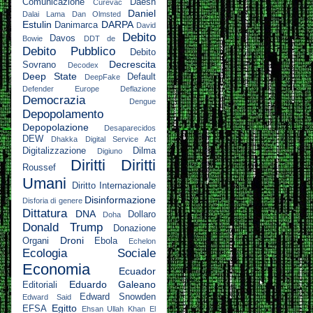
Comunicazione
Daesh
Curevac
Daniel
Dalai Lama
Dan Olmsted
Estulin
DARPA
Danimarca
David
Debito
Davos
Bowie
DDT
de
Debito Pubblico
Debito
Decrescita
Sovrano
Decodex
Deep State
Default
DeepFake
Defender Europe
Deflazione
Democrazia
Dengue
Depopolamento
Depopolazione
Desaparecidos
DEW
Dhakka
Digital Service Act
Digitalizzazione
Dilma
Digiuno
Diritti
Diritti
Roussef
Umani
Diritto Internazionale
Disinformazione
Disforia di genere
Dittatura
DNA
Dollaro
Doha
Donald Trump
Donazione
Droni
Organi
Ebola
Echelon
Ecologia Sociale
Economia
Ecuador
Eduardo Galeano
Editoriali
Edward Snowden
Edward Said
Egitto
EFSA
Ehsan Ullah Khan
El