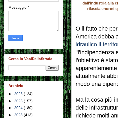
dall'industria alla
Messaggio
*
rilascia enormi 
O il fatto che pe
America debba a
idraulico il territ
"l'indipendenza 
Cerca in VociDallaStrada
l'obiettivo è sta
apparentemente si
attualmente abbi
modo una dipende
Archivio
►
2026
(124)
Ma la cosa più i
►
2025
(157)
delle infrastrutt
►
2024
(180)
richiede molti an
►
2023
(413)