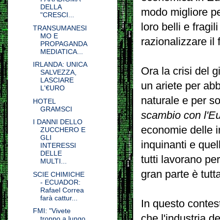
DELLA
modo migliore per
"CRESCI...
loro belli e frag
TRANSUMANESI
MO E
razionalizzare il
PROPAGANDA
MEDIATICA...
IRLANDA: UNICA
Ora la crisi del g
SALVEZZA,
LASCIARE
un ariete per abba
L'€URO
naturale e per s
HOTEL
GRAMSCI
scambio con l'E
I DANNI DELLO
economie delle i
ZUCCHERO E
GLI
inquinanti e que
INTERESSI
DELLE
tutti lavorano pe
MULTI...
gran parte è tutt
SCIE CHIMICHE
- ECUADOR:
Rafael Correa
farà cattur...
In questo contest
FMI: "Vivete
che l'industria d
troppo a lungo,