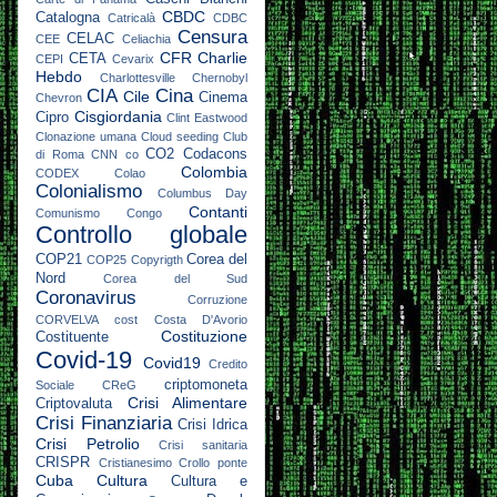
CBDC
Catalogna
Catricalà
CDBC
Censura
CELAC
CEE
Celiachia
CFR
Charlie
CETA
CEPI
Cevarix
Hebdo
Charlottesville
Chernobyl
CIA
Cina
Cile
Cinema
Chevron
Cisgiordania
Cipro
Clint Eastwood
Clonazione umana
Cloud seeding
Club
CO2
Codacons
di Roma
CNN
co
Colombia
CODEX
Colao
Colonialismo
Columbus Day
Contanti
Comunismo
Congo
Controllo globale
COP21
Corea del
COP25
Copyrigth
Nord
Corea del Sud
Coronavirus
Corruzione
CORVELVA
cost
Costa D'Avorio
Costituzione
Costituente
Covid-19
Covid19
Credito
criptomoneta
Sociale
CReG
Crisi Alimentare
Criptovaluta
Crisi Finanziaria
Crisi Idrica
Crisi Petrolio
Crisi sanitaria
CRISPR
Cristianesimo
Crollo ponte
Cuba
Cultura
Cultura e