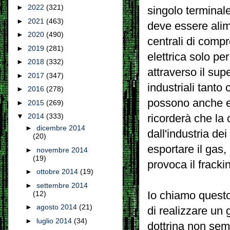
►
2022
(321)
singolo terminal
►
2021
(463)
deve essere alim
►
2020
(490)
centrali di comp
►
2019
(281)
elettrica solo pe
►
2018
(332)
attraverso il su
►
2017
(347)
industriali tant
►
2016
(278)
possono anche es
►
2015
(269)
▼
2014
(333)
ricorderà che la 
►
dicembre 2014
dall'industria dei
(20)
esportare i
l gas
,
►
novembre 2014
(19)
provoca il fracki
►
ottobre 2014
(19)
►
settembre 2014
Io chiamo questo 
(12)
►
agosto 2014
(21)
di realizzare un 
►
luglio 2014
(34)
dottrina non semb