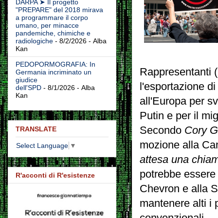
DARPA ➤ Il progetto
"PREPARE" del 2018 mirava
a programmare il corpo
umano, per minacce
pandemiche, chimiche e
radiologiche
- 8/2/2026
- Alba
Kan
PEDOPORMOGRAFIA: In
Rappresentanti
(
Germania incriminato un
giudice
l'esportazione di
dell'SPD
- 8/1/2026
- Alba
Kan
all'Europa per sv
Putin e per il m
Secondo
Cory G
TRANSLATE
mozione alla C
Select Language
▼
attesa una chiam
potrebbe essere 
R'acconti di R'esistenze
Chevron e alla Sh
mantenere alti i 
convenzionali
.