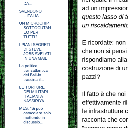
DA...
ad un impression
SVENDONO
questo lasso di 
L'ITALIA
UN MICROCHIP
un
riscaldament
SOTTOCUTAN
EO PER
TUTTI?
E ricordate: non 
I PIANI SEGRETI
DI STEVE
che non si pensi
JOBS SVELATI
IN UNA MAIL
rispondiamo alla 
La politica
costruzione di u
transatlantica
del Bail-in
pazzi?
trascina il...
LE TORTURE
DEI MILITARI
Il fatto è che n
ITALIANI A
NASSIRIYA
effettivamente ri
MES: "Si può
le infrastrutture 
ostacolare solo
mettendo in
racconta che c
discussio...