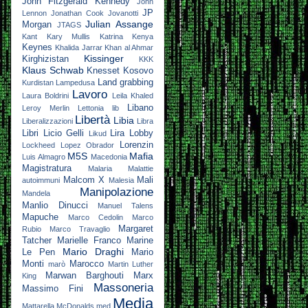
John Fitzgerald Kennedy
John
JP
Lennon
Jonathan Cook
Jovanotti
Julian Assange
Morgan
JTAGS
Kant
Kary Mullis
Katrina
Kenya
Keynes
Khalida Jarrar
Khan al Ahmar
Kissinger
Kirghizistan
KKK
Klaus Schwab
Knesset
Kosovo
Land grabbing
Kurdistan
Lampedusa
Lavoro
Laura Boldrini
Leila Khaled
Libano
Leroy Merlin
Lettonia
lib
Libertà
Libia
Liberalizzazioni
Libra
Libri
Licio Gelli
Lira
Lobby
Likud
Lorenzin
Lockheed
Lopez Obrador
M5S
Mafia
Luis Almagro
Macedonia
Magistratura
Malaria
Malattie
Malcom X
Mali
autoimmuni
Malesia
Manipolazione
Mandela
Manlio Dinucci
Manuel Talens
Mapuche
Marco Cedolin
Marco
Margaret
Rubio
Marco Travaglio
Tatcher
Marielle Franco
Marine
Mario Draghi
Le Pen
Mario
Monti
Marocco
marò
Martin Luther
Marwan Barghouti
Marx
King
Massoneria
Massimo Fini
Media
Mattarella
McDonalds
med