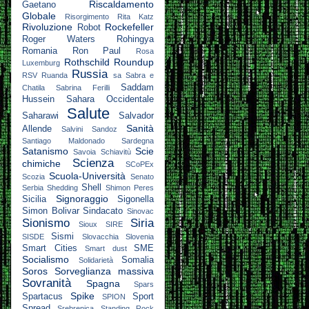
Riscaldamento
Gaetano
Globale
Risorgimento
Rita Katz
Rivoluzione
Rockefeller
Robot
Roger Waters
Rohingya
Romania
Ron Paul
Rosa
Rothschild
Roundup
Luxemburg
Russia
RSV
Ruanda
sa
Sabra e
Saddam
Chatila
Sabrina Ferilli
Hussein
Sahara Occidentale
Salute
Saharawi
Salvador
Sanità
Allende
Salvini
Sandoz
Santiago Maldonado
Sardegna
Satanismo
Scie
Savoia
Schiavitù
Scienza
chimiche
SCoPEx
Scuola-Università
Scozia
Senato
Shell
Serbia
Shedding
Shimon Peres
Signoraggio
Sicilia
Sigonella
Simon Bolivar
Sindacato
Sinovac
Sionismo
Siria
Sioux
SIRE
Sismi
SISDE
Slovacchia
Slovenia
Smart Cities
SME
Smart dust
Socialismo
Somalia
Solidarietà
Soros
Sorveglianza massiva
Sovranità
Spagna
Spars
Spike
Spartacus
Sport
SPION
Spread
Srebrenica
Standing Rock