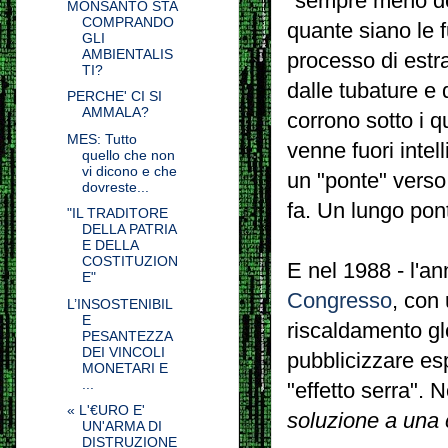
"sempre meno del
MONSANTO STA
COMPRANDO
quante siano le 
GLI
AMBIENTALIS
processo di estr
TI?
dalle tubature e 
PERCHE' CI SI
AMMALA?
corrono sotto i q
MES: Tutto
venne fuori inte
quello che non
vi dicono e che
un "ponte" verso
dovreste...
fa. Un lungo pont
"IL TRADITORE
DELLA PATRIA
E DELLA
COSTITUZION
E nel 1988 - l'an
E"
Congresso
, con
L’INSOSTENIBIL
E
riscaldamento gl
PESANTEZZA
DEI VINCOLI
pubblicizzare esp
MONETARI E
...
"effetto serra". 
« L'€URO E'
soluzione a
una c
UN'ARMA DI
DISTRUZIONE