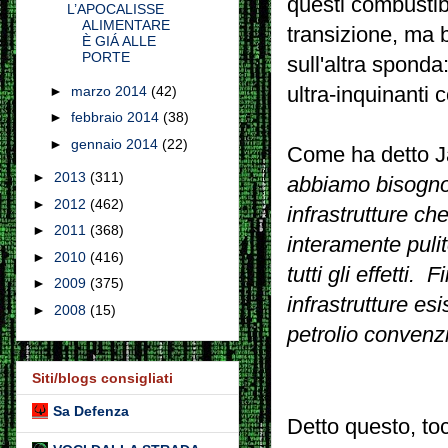
questi combustibi
L’APOCALISSE
ALIMENTARE
transizione, ma b
È GIÁ ALLE
PORTE
sull'altra spond
ultra-inquinanti 
►
marzo 2014
(42)
►
febbraio 2014
(38)
►
gennaio 2014
(22)
Come ha detto Ja
►
2013
(311)
abbiamo bisogno 
►
2012
(462)
infrastrutture ch
►
2011
(368)
interamente pulite
►
2010
(416)
tutti gli effett
►
2009
(375)
infrastrutture esi
►
2008
(15)
petrolio convenzi
Siti/blogs consigliati
Sa Defenza
Detto questo, toc