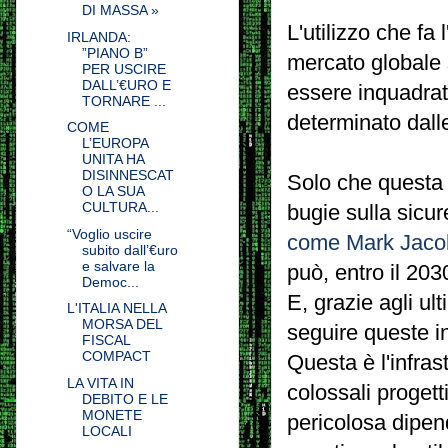
DI MASSA »
L'utilizzo che fa 
IRLANDA:
”PIANO B”
mercato globale 
PER USCIRE
DALL’€URO E
essere inquadrat
TORNARE ...
determinato dalle
COME
L’EUROPA
UNITA HA
DISINNESCAT
Solo che questa 
O LA SUA
CULTURA...
bugie sulla sicu
“Voglio uscire
come Mark Jacobs
subito dall’€uro
e salvare la
può, entro il 20
Democ...
E, grazie agli ult
L'ITALIA NELLA
MORSA DEL
seguire queste i
FISCAL
COMPACT
Questa è l'infras
LA VITA IN
colossali progett
DEBITO E LE
MONETE
pericolosa dipend
LOCALI