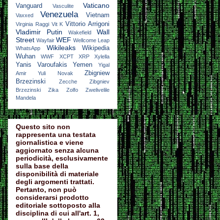
Vaticano
Vanguard
Vasculite
Venezuela
Vietnam
Vaxxed
Vittorio Arrigoni
Virginia Raggi
Vit K
Vladimir Putin
Wall
Wakefield
Street
WEF
Wayfair
Wellcome Leap
Wikileaks
Wikipedia
WhatsApp
Wuhan
WWF
XCPT
XRP
Xylella
Yanis Varoufakis
Yemen
Yigal
Zbigniew
Amir
Yuli Novak
Brzezinski
Zecche
Zibgniev
Brzezinski
Zika
Zolfo
Zwelivelile
Mandela
Questo sito non
rappresenta una testata
giornalistica e viene
aggiornato senza alcuna
periodicità, esclusivamente
sulla base della
disponibilità di materiale
degli argomenti trattati.
Pertanto, non può
considerarsi prodotto
editoriale sottoposto alla
disciplina di cui all'art. 1,