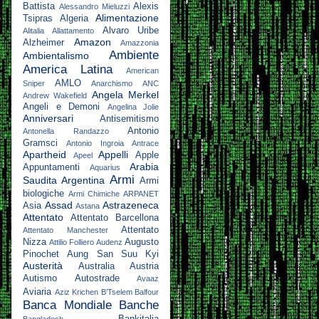
Battista
Alexis
Alessandro Mieluzzi
Alimentazione
Tsipras
Algeria
Alvaro Uribe
Alitalia
Allattamento
Amazon
Alzheimer
Amazzonia
Ambiente
Ambientalismo
America Latina
American
AMLO
Sniper
Anarchismo
ANC
Angela Merkel
Andrew Wakefield
Angeli e Demoni
Angelina Jolie
Anniversari
Antisemitismo
Antonio
Antonella Randazzo
Gramsci
Antonio Ingroia
Antrace
Apartheid
Appelli
Apple
Apeel
Arabia
Appuntamenti
Aquarius
Armi
Saudita
Argentina
Armi
biologiche
Armi Chimiche
ARPANET
Assad
Astrazeneca
Asia
Astana
Attentato
Attentato Barcellona
Attentato
Attentato Manchester
Nizza
Augusto
Attilio Folliero
Audenz
Pinochet
Aung San Suu Kyi
Austerità
Australia
Austria
Autismo
Autostrade
Avaaz
Aviaria
Aziz Krichen
B’Tselem
Balfour
Banca Mondiale
Banche