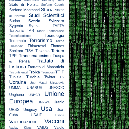
Stato di Polizia
Stefano Cucchi
Storia
Stefano Montanari
Stretto
Studi Scientifici
di Hormuz
Svezia
Svizzera
Sudan
Sygenta
Syriza
TAFTA
T
Tanzania
TAR
Taser
Tecnocrazia
Tecnologia
Tecnofascismo
Terrorismo
Terremoto
Texas
Thimerosal
Thomas
Thailandia
Tortura
Sankara
TISA
Tlaxcala
Transumanesimo
TPP
Traspa
Trattato di
& Renza
Lisbona
Trattato di Maastricht
Troika
TTIP
Tricontinental
Trombosi
Turchia
Tunisia
Twitter
U2
Ucraina
Ugo Mattei
Ultracovid
UMMA
UNASUR
UNESCO
Unione
Ungheria
UNHCR
Europea
Uranio
UNRWA
Usa
URSS
Uruguay
Usa-
Cuba
USAID
Ustica
Vaccini
Vaccinazioni
VAIDS
Vaiolo
Vaclav Klaus