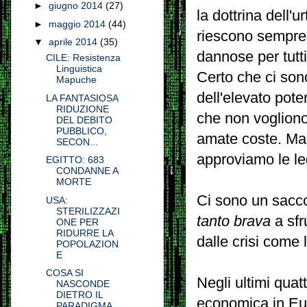
►
giugno 2014
(27)
la dottrina
dell'ur
►
maggio 2014
(44)
riescono sempre 
▼
aprile 2014
(35)
dannose per tutt
CILE: Resistenza
Linguistica
Certo che ci sono
Mapuche
dell'elevato pote
LA FANTASIOSA
RIDUZIONE
che non vogliono
DEL DEBITO
PUBBLICO,
amate coste
.
Ma
SECON...
approviamo le le
EGITTO: 683
CONDANNE A
MORTE
Ci sono un sacco
USA:
STERILIZZAZI
tanto brava
a sfr
ONE PER
RIDURRE LA
dalle crisi come 
POPOLAZION
E
COSA SI
Negli ultimi quatt
NASCONDE
DIETRO IL
economica in Eur
PARADIGMA