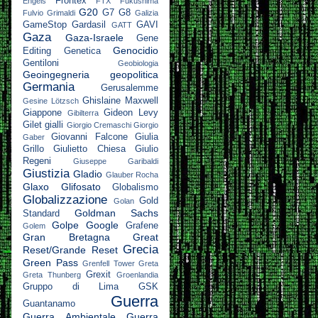
Frontex
Engels
FTX
Fukushima
G20
G7
G8
Fulvio Grimaldi
Galizia
GameStop
Gardasil
GAVI
GATT
Gaza
Gaza-Israele
Gene
Genocidio
Editing
Genetica
Gentiloni
Geobiologia
Geoingegneria
geopolitica
Germania
Gerusalemme
Ghislaine Maxwell
Gesine Lötzsch
Giappone
Gideon Levy
Gibilterra
Gilet gialli
Giorgio Cremaschi
Giorgio
Giovanni Falcone
Giulia
Gaber
Grillo
Giulietto Chiesa
Giulio
Regeni
Giuseppe Garibaldi
Giustizia
Gladio
Glauber Rocha
Glaxo
Glifosato
Globalismo
Globalizzazione
Gold
Golan
Goldman Sachs
Standard
Golpe
Google
Grafene
Golem
Gran Bretagna
Great
Grecia
Reset/Grande Reset
Green Pass
Grenfell Tower
Greta
Grexit
Greta Thunberg
Groenlandia
Gruppo di Lima
GSK
Guerra
Guantanamo
Guerra Ambientale
Guerra