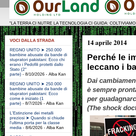
"LA TERRA CI NUTRE LA TECNOLOGIA CI GUIDA: COLTIVIAMO
14 aprile 2014
VOCI DALLA STRADA
REGNO UNITO ➤ 250.000
bambine abusate da bande di
Perché le i
stupratori pakistani: Ecco chi
erano i Pedofili protetti dallo
leccano i ba
Stato (2°
parte)
- 8/10/2026
- Alba Kan
Dai cambiamenti 
REGNO UNITO ➤ 250.000
è sempre pronta 
bambine abusate da bande di
stupratori pakistani: Ecco
per guadagnarci
come è iniziato (1
parte)
- 8/7/2026
- Alba Kan
(The shock doct
L'Estinzione dei metalli
preziosi ➤ Quando si chiude
l'ultima porta per la classe
media
- 8/6/2026
- Alba Kan