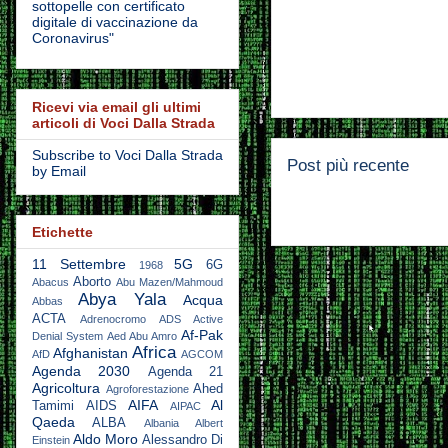
sottopelle con certificato
digitale di vaccinazione da
Coronavirus"
Ricevi via email gli ultimi
articoli di Voci Dalla Strada
Subscribe to Voci Dalla Strada
Post più recente
by Email
Etichette
11 Settembre
5G
6G
1968
Aborto
Abacus
Abu Mazen/Mahmoud
Abya Yala
Acqua
Abbas
ACTA
Adrenocromo
ADS Active
Af-Pak
Denial System
Aed Abu Amro
Africa
Afghanistan
AfD
AGCOM
Agenda 2030
Agenda 21
Agricoltura
Ahed
Agroforestazione
AIFA
Al
Tamimi
AIDS
AIPAC
Qaeda
ALBA
Albania
Albert
Aldo Moro
Alessandro Di
Einstein