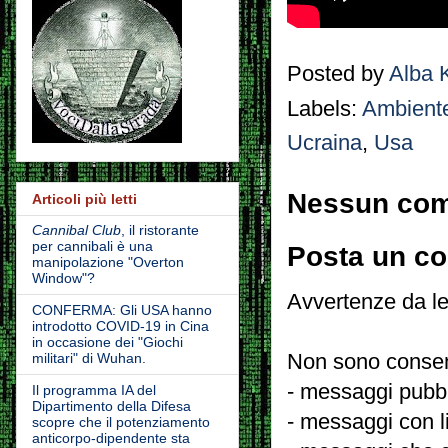
Posted by
Alba 
Labels:
Ambient
Ucraina
,
Usa
Nessun co
Articoli più letti
Cannibal Club
, il ristorante
per cannibali è una
Posta un c
manipolazione "Overton
Window"?
Avvertenze da le
CONFERMA: Gli USA hanno
introdotto COVID-19 in Cina
in occasione dei "Giochi
Non sono consent
militari" di Wuhan.
- messaggi pubbli
Il programma IA del
Dipartimento della Difesa
- messaggi con l
scopre che il potenziamento
anticorpo-dipendente sta