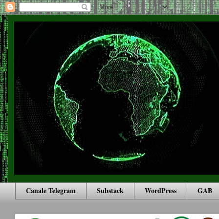
Canale Telegram
Substack
WordPress
GAB