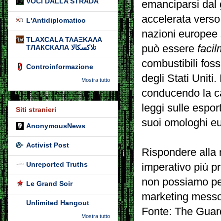
VOCI DALLA STRADA
emanciparsi dal 
accelerata verso 
L'Antidiplomatico
nazioni europee 
TLAXCALA ΤΛΑΞΚΑΛΑ
può essere
faci
ТЛАКСКАЛА تلاكسكالا
combustibili foss
Controinformazione
degli Stati Uniti. 
Mostra tutto
conducendo la ca
leggi sulle espor
Siti stranieri
suoi omologhi eu
AnonymousNews
Activist Post
Rispondere alla 
Unreported Truths
imperativo più p
non possiamo perm
Le Grand Soir
marketing messo i
Unlimited Hangout
Fonte: The Guar
Mostra tutto