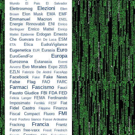
Mundo
El Pais
El Salvador
Elezioni
Elettrosmog
Ellen
Elon Musk
EMA
EMF
Brown
Emmanuel Macron
ENEL
Energie Rinnovabili
ENI
Enrico
Enrico Mattei
Berlinguer
Enricp
Erdogan
Ernesto
Mattei
Epidemie
Che Guevara
ESM
Erri De Luca
Etica
EudraVigilance
ETA
Euro
Eugenetica
Eurasia
EUR
Europa
EuroGendFor
Eurozona
Eutanasia
Eventi
Evo Morales
Expo 2015
Avversi
EZLN
Fabrizio De André
FaceApp
Facebook
Fake News
Fake
False Flag
FAO
FARC
Farmaci
Fascismo
Fauci
Fausto Giudice
FBI
FDA
FED
FEMA
Ferdinando
Felicia Langer
Imposimato
Fiat
Fertilità
FESF
Fidel Castro
Finanza
Filippine
FMI
Fiscal Compact
Fluoro
Ford
Fosforo bianco
Fosse Ardeatine
Francia
Fracking
Frantz
Fanon
free-vaxx
Frexit
Friedrich