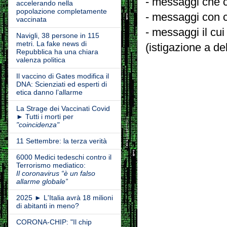
- messaggi che c
accelerando nella
popolazione completamente
- messaggi con c
vaccinata
- messaggi il cui
Navigli, 38 persone in 115
metri. La fake news di
(istigazione a de
Repubblica ha una chiara
valenza politica
Il vaccino di Gates modifica il
DNA: Scienziati ed esperti di
etica danno l’allarme
La Strage dei Vaccinati Covid
► Tutti i morti per
"coincidenza"
11 Settembre: la terza verità
6000 Medici tedeschi contro il
Terrorismo mediatico:
Il coronavirus “è un falso
allarme globale”
2025 ► L'Italia avrà 18 milioni
di abitanti in meno?
CORONA-CHIP: "Il chip