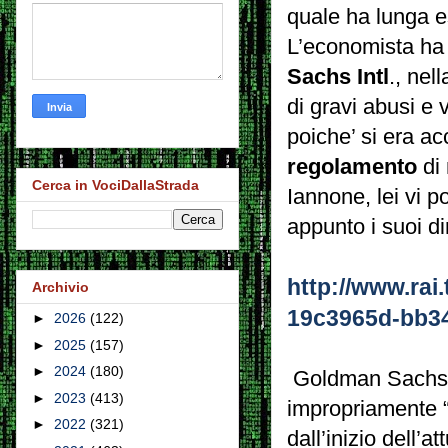
quale ha lunga e
L’economista ha 
Sachs Intl
., nel
di gravi abusi e 
poiche’ si era ac
regolamento
di 
Cerca in VociDallaStrada
Iannone, lei vi 
appunto i suoi di
http://www.rai
Archivio
19c3965d-bb34
►
2026
(122)
►
2025
(157)
►
2024
(180)
Goldman Sachs e
►
2023
(413)
impropriamente “b
►
2022
(321)
dall’inizio dell’a