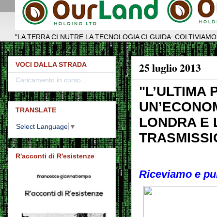
"LA TERRA CI NUTRE LA TECNOLOGIA CI GUIDA: COLTIVIAMO
25 luglio 2013
VOCI DALLA STRADA
Caricamento in corso...
"L’ULTIMA 
UN’ECONOM
TRANSLATE
LONDRA E L
Select Language
▼
TRASMISSI
R'acconti di R'esistenze
Riceviamo e pu