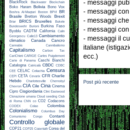
- messaggi pubbl
BlackRock
Blackwater
Blockchain
Bolivia
Boko Haram
Bono Vox
- messaggi con 
BR
Boshra Al-Maqtari
Boston
BPVI
Brasile
Brexit
Bretton Woods
- messaggi che
BRICS
Bruxelles
Briar
Bukele
Burkina Faso
Bundeswehr
Burioni
- messaggi con 
Byoblu
CADTM
California
Calin
Cambiamento
Georgescu
Calle13
- messaggi il cu
climatico
Canada
Cancro
Cannabis
Cannibalismo
italiane (istiga
Capitalismo
Carbon Tax
ecc.)
CariChieti
CARIGE
Carles Puigdemont
Caschi Bianchi
Carte di Panama
CBDC
Catalogna
Catricalà
CDBC
Censura
CELAC
CEE
Celiachia
CFR
Charlie
CETA
CEPI
Cevarix
Hebdo
Post più recente
Charlottesville
Chernobyl
CIA
Cina
Cile
Cinema
Chevron
Cisgiordania
Cipro
Clint Eastwood
Clonazione umana
Cloud seeding
Club
CO2
Codacons
di Roma
CNN
co
Colombia
CODEX
Colao
Colonialismo
Columbus Day
Contanti
Comunismo
Congo
Controllo globale
COP21
Corea del
COP25
Copyrigth