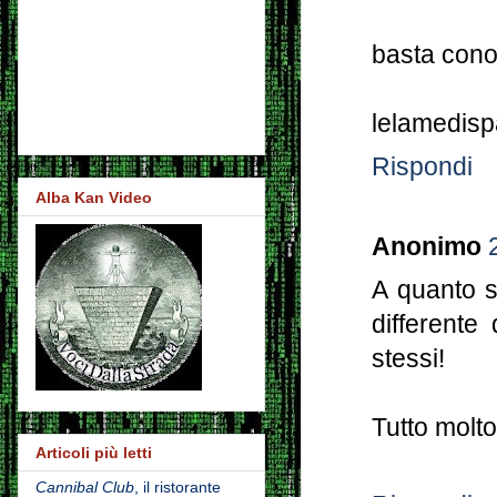
basta conos
lelamedisp
Rispondi
Alba Kan Video
Anonimo
A quanto s
different
stessi!
Tutto molto
Articoli più letti
Cannibal Club
, il ristorante