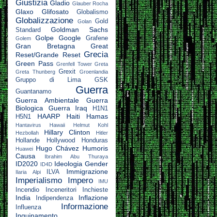
Giustizia
Gladio
Glauber Rocha
Glaxo
Glifosato
Globalismo
Globalizzazione
Gold
Golan
Goldman Sachs
Standard
Golpe
Google
Grafene
Golem
Gran Bretagna
Great
Grecia
Reset/Grande Reset
Green Pass
Grenfell Tower
Greta
Grexit
Greta Thunberg
Groenlandia
Gruppo di Lima
GSK
Guerra
Guantanamo
Guerra Ambientale
Guerra
Biologica
Guerra Iraq
H1N1
HAARP
Haiti
Hamas
H5N1
Hantavirus
Hawaii
Helmut Kohl
Hillary Clinton
Hezbollah
Hitler
Hollande
Hollywood
Honduras
Hugo Chávez
Humoris
Huawei
Causa
Ibrahim Abu Thuraya
ID2020
Ideologia Gender
ID4D
Immigrazione
ILVA
Ilaria Alpi
Imperialismo
Impero
IMU
Incendio
Inceneritori
Inchieste
India
Inflazione
Indipendenza
Informazione
Influenza
Inquinamento