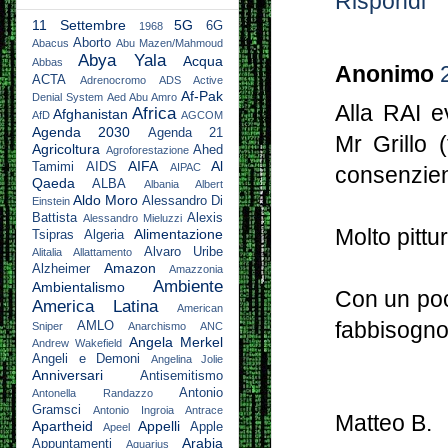
Rispondi
11 Settembre
5G
6G
1968
Aborto
Abacus
Abu Mazen/Mahmoud
Abya Yala
Acqua
Abbas
Anonimo
ACTA
Adrenocromo
ADS Active
Af-Pak
Denial System
Aed Abu Amro
Alla RAI e
Africa
Afghanistan
AfD
AGCOM
Agenda 2030
Agenda 21
Mr Grillo 
Agricoltura
Ahed
Agroforestazione
AIFA
Al
Tamimi
AIDS
AIPAC
consenzien
Qaeda
ALBA
Albania
Albert
Aldo Moro
Alessandro Di
Einstein
Battista
Alexis
Alessandro Mieluzzi
Molto pittu
Alimentazione
Tsipras
Algeria
Alvaro Uribe
Alitalia
Allattamento
Amazon
Alzheimer
Amazzonia
Ambiente
Ambientalismo
Con un poco
America Latina
American
fabbisogno
AMLO
Sniper
Anarchismo
ANC
Angela Merkel
Andrew Wakefield
Angeli e Demoni
Angelina Jolie
Anniversari
Antisemitismo
Antonio
Antonella Randazzo
Gramsci
Antonio Ingroia
Antrace
Matteo B.
Apartheid
Appelli
Apple
Apeel
Arabia
Appuntamenti
Aquarius