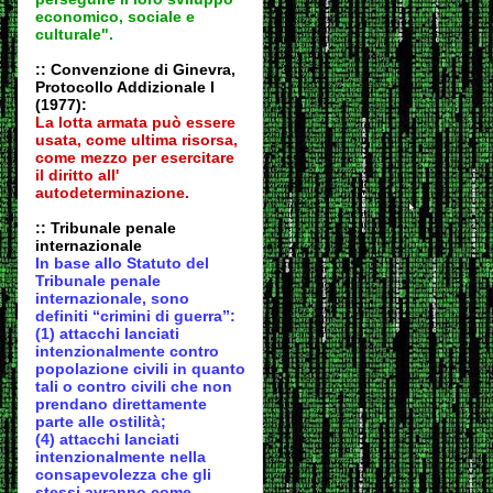
economico, sociale e
culturale".
:: Convenzione di Ginevra,
Protocollo Addizionale I
(1977):
La lotta armata può essere
usata, come ultima risorsa,
come mezzo per esercitare
il diritto all'
autodeter
minazione.
:: Tribunale penale
internazionale
In base allo Statuto del
Tribunale penale
internazionale, sono
definiti “crimini di guerra”:
(1) attacchi lanciati
intenzionalmente contro
popolazione civili in quanto
tali o contro civili che non
prendano direttamente
parte alle ostilità;
(4) attacchi lanciati
intenzionalmente nella
consapevolezza che gli
stessi avranno come