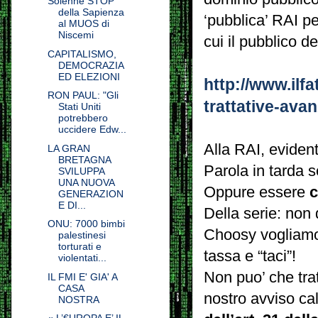
Solenne STOP
della Sapienza
‘pubblica’ RAI pe
al MUOS di
Niscemi
cui il pubblico 
CAPITALISMO,
DEMOCRAZIA
ED ELEZIONI
http://www.ilf
RON PAUL: "Gli
trattative-ava
Stati Uniti
potrebbero
uccidere Edw...
Alla RAI, evident
LA GRAN
BRETAGNA
Parola in tarda s
SVILUPPA
UNA NUOVA
Oppure essere
c
GENERAZION
E DI...
Della serie: non
ONU: 7000 bimbi
Choosy vogliamo
palestinesi
torturati e
tassa e “taci”!
violentati...
Non puo’ che tra
IL FMI E' GIA' A
CASA
nostro avviso ca
NOSTRA