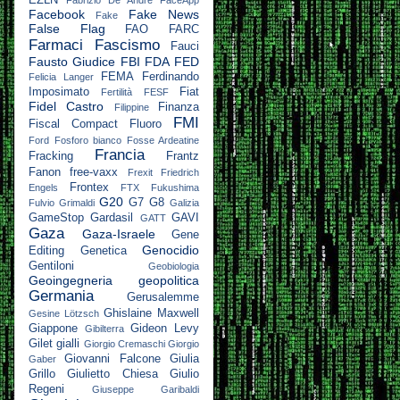
EZLN
Fabrizio De André
FaceApp
Facebook
Fake News
Fake
False Flag
FAO
FARC
Farmaci
Fascismo
Fauci
Fausto Giudice
FBI
FDA
FED
FEMA
Ferdinando
Felicia Langer
Imposimato
Fiat
Fertilità
FESF
Fidel Castro
Finanza
Filippine
FMI
Fiscal Compact
Fluoro
Ford
Fosforo bianco
Fosse Ardeatine
Francia
Fracking
Frantz
Fanon
free-vaxx
Frexit
Friedrich
Frontex
Engels
FTX
Fukushima
G20
G7
G8
Fulvio Grimaldi
Galizia
GameStop
Gardasil
GAVI
GATT
Gaza
Gaza-Israele
Gene
Genocidio
Editing
Genetica
Gentiloni
Geobiologia
Geoingegneria
geopolitica
Germania
Gerusalemme
Ghislaine Maxwell
Gesine Lötzsch
Giappone
Gideon Levy
Gibilterra
Gilet gialli
Giorgio Cremaschi
Giorgio
Giovanni Falcone
Giulia
Gaber
Grillo
Giulietto Chiesa
Giulio
Regeni
Giuseppe Garibaldi