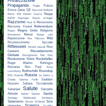
Privatizzazione
Propaganda
Pulizia
Puglia
Etnica
Qatar
QE
Racconti
Raffaele
Raqqa
Marra
RAI
Ranieri Guerra
RATM
Ratzinger
Razan al-Najjar
Razzismo
Recessione
Real ID
Referendum
Recovery Found
Regno Unito
Religione
Regno
Renzi
Remdesivir
Repair café
Rfid
Repressione
Rex Tillerson
Riconoscimento facciale
Riflessioni
Rino
Rimedi naturali
Riscaldamento
Gaetano
Globale
Risorgimento
Rita Katz
Rivoluzione
Rockefeller
Robot
Roger Waters
Rohingya
Romania
Ron Paul
Rosa
Rothschild
Roundup
Luxemburg
Russia
RSV
Ruanda
sa
Sabra e
Saddam
Chatila
Sabrina Ferilli
Hussein
Sahara Occidentale
Salute
Saharawi
Salvador
Sanità
Allende
Salvini
Sandoz
Santiago Maldonado
Sardegna
Satanismo
Scie
Savoia
Schiavitù
Scienza
chimiche
SCoPEx