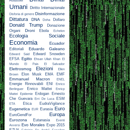
Roussef
Umani
Diritto Internazionale
Disinformazione
Disforia di genere
Dittatura
DNA
Dollaro
Doha
Donald Trump
Donazione
Droni
Organi
Ebola
Echelon
Ecologia Sociale
Economia
Ecuador
Eduardo Galeano
Editoriali
Edward Snowden
Edward Said
Egitto
EFSA
Ehsan Ullah Khan
El
Mundo
El Pais
El Salvador
Elezioni
Elettrosmog
Ellen
Elon Musk
EMA
EMF
Brown
Emmanuel Macron
ENEL
Energie Rinnovabili
ENI
Enrico
Enrico Mattei
Berlinguer
Enricp
Erdogan
Ernesto
Mattei
Epidemie
Che Guevara
ESM
Erri De Luca
Etica
EudraVigilance
ETA
Euro
Eugenetica
Eurasia
EUR
Europa
EuroGendFor
Eurozona
Eutanasia
Eventi
Evo Morales
Expo 2015
Avversi