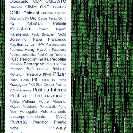
Olocausto
OMC/WTO
OLP
OMS
ONG
Omicron
Onlyfans
ONU
Opinioni
Orlando Figuera
Oro
Orlando USA
Oscar Perez
Oxhy
P2
Pakistan
Palantir
Palestina
Palmiro Togliatti
Pandemia
Paolo
Paolo Bellavite
Borsellino
Papa Francesco
Papillomavirus HPV
Paracetamolo
Parigi
Pasolini
Paraguay
Patagonia
Patrice Lumumba
Paul Craig Roberts
PCR
Pedocriminalità
Pedofilia
Pentagono
Pensione
Pepe Escobar
Perù
Pesticidi
Pertosse
PESCO
Pfizer
Petrolio
Petizioni
PFAS
PIL
Piano Casa
PILA IR
Pirelli
Pizzagate
PKK
Plan Condor
Plasma
Politica Interna
POI
Poliomelite
Politica Internazionale
Polonia
Ponte Morandi
Polizia
Popoli
Populismo
Pornografia
Porto
Portogallo
Potenziamento
Rico
anticorpo-dipendente (ADE)
Povertà
Predator
Premio
Privacy
Nobel