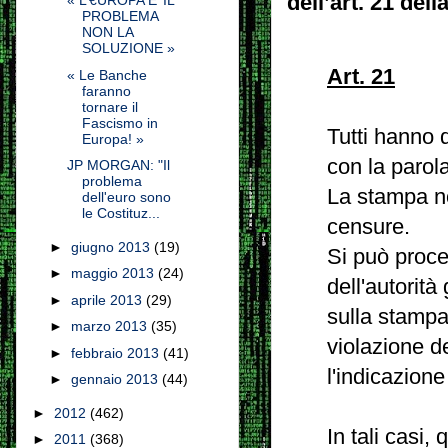
dell’art. 21 del
« L’€UROPA E’ IL
PROBLEMA
NON LA
SOLUZIONE »
Art. 21
« Le Banche
faranno
tornare il
Fascismo in
Tutti hanno d
Europa! »
con la parola
JP MORGAN: "Il
problema
La stampa no
dell'euro sono
le Costituz...
censure.
►
giugno 2013
(19)
Si può proce
►
maggio 2013
(24)
dell'autorità 
►
aprile 2013
(29)
sulla stampa
►
marzo 2013
(35)
violazione d
►
febbraio 2013
(41)
l'indicazione
►
gennaio 2013
(44)
►
2012
(462)
In tali casi,
►
2011
(368)