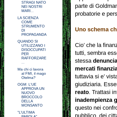
STRAGI NATO
parte di Goldman
NEI NOSTRI
MARI...
probatorie e per
LA SCIENZA
COME
STRUMENTO
Uno schema che
DI
PROPAGANDA
QUANDO SI
Cio’ che la finan
UTILIZZANO I
DISOCCUPATI
tutti, sembra e
PER
RAFFORZARE
stessa
denuncia
...
mercati finanzia
Ma chi ci lavora
al FMI, il mago
tuttavia si e’ vi
Otelma?
giudiziaria. Esse
OGM: L'UE
APPROVA UN
reato
. Trattasi in
NUOVO
BROCCOLO
inadempienza gi
DELLA
MONSANTO
questo nei confro
"L’ULTIMA
pubblico, dei cit
PAROLA"