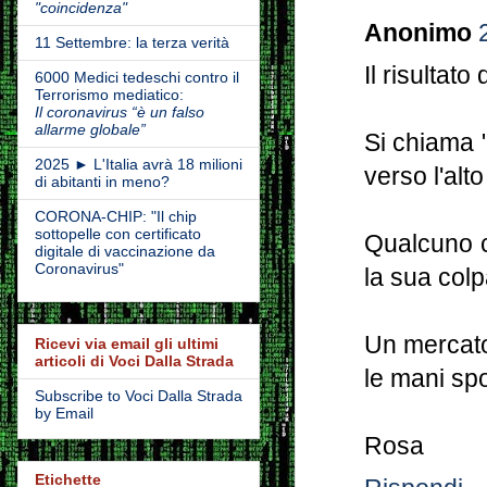
"coincidenza"
Anonimo
11 Settembre: la terza verità
Il risultato
6000 Medici tedeschi contro il
Terrorismo mediatico:
Il coronavirus “è un falso
allarme globale”
Si chiama 
2025 ► L'Italia avrà 18 milioni
verso l'al
di abitanti in meno?
CORONA-CHIP: "Il chip
sottopelle con certificato
Qualcuno c
digitale di vaccinazione da
Coronavirus"
la sua col
Un mercato 
Ricevi via email gli ultimi
articoli di Voci Dalla Strada
le mani spo
Subscribe to Voci Dalla Strada
by Email
Rosa
Etichette