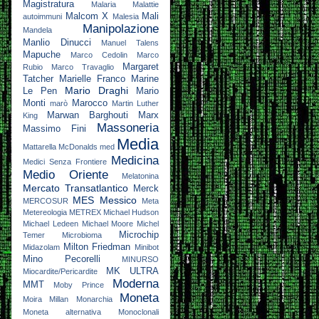
Magistratura
Malaria
Malattie
Malcom X
Mali
autoimmuni
Malesia
Manipolazione
Mandela
Manlio Dinucci
Manuel Talens
Mapuche
Marco Cedolin
Marco
Margaret
Rubio
Marco Travaglio
Tatcher
Marielle Franco
Marine
Mario Draghi
Le Pen
Mario
Monti
Marocco
marò
Martin Luther
Marwan Barghouti
Marx
King
Massoneria
Massimo Fini
Media
Mattarella
McDonalds
med
Medicina
Medici Senza Frontiere
Medio Oriente
Melatonina
Mercato Transatlantico
Merck
MES
Messico
MERCOSUR
Meta
Metereologia
METREX
Michael Hudson
Michael Ledeen
Michael Moore
Michel
Microchip
Temer
Microbioma
Milton Friedman
Midazolam
Minibot
Mino Pecorelli
MINURSO
MK ULTRA
Miocardite/Pericardite
Moderna
MMT
Moby Prince
Moneta
Moira Millan
Monarchia
Moneta alternativa
Monoclonali