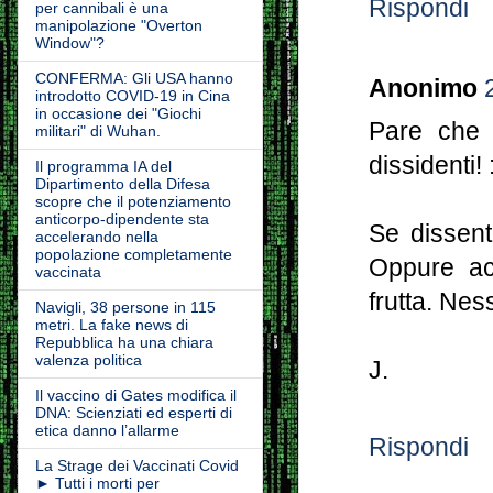
Rispondi
per cannibali è una
manipolazione "Overton
Window"?
CONFERMA: Gli USA hanno
Anonimo
introdotto COVID-19 in Cina
in occasione dei "Giochi
Pare che 
militari" di Wuhan.
dissidenti! 
Il programma IA del
Dipartimento della Difesa
scopre che il potenziamento
anticorpo-dipendente sta
Se dissent
accelerando nella
popolazione completamente
Oppure acc
vaccinata
frutta. Nes
Navigli, 38 persone in 115
metri. La fake news di
Repubblica ha una chiara
valenza politica
J.
Il vaccino di Gates modifica il
DNA: Scienziati ed esperti di
etica danno l’allarme
Rispondi
La Strage dei Vaccinati Covid
► Tutti i morti per