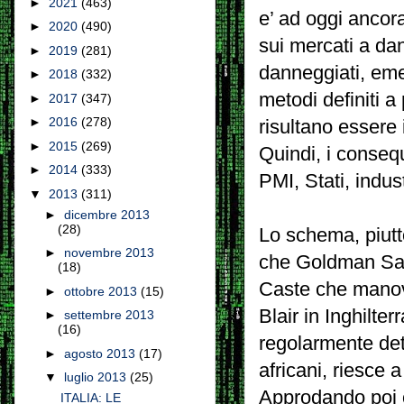
►
2021
(463)
e’ ad oggi ancora
►
2020
(490)
sui mercati a da
►
2019
(281)
danneggiati, eme
►
2018
(332)
metodi definiti a
►
2017
(347)
►
2016
(278)
risultano essere i
►
2015
(269)
Quindi, i consequ
►
2014
(333)
PMI, Stati, indus
▼
2013
(311)
►
dicembre 2013
(28)
Lo schema, piutt
►
novembre 2013
che Goldman Sa
(18)
Caste che manovr
►
ottobre 2013
(15)
Blair in Inghilte
►
settembre 2013
(16)
regolarmente det
►
agosto 2013
(17)
africani, riesce
▼
luglio 2013
(25)
Approdando poi 
ITALIA: LE