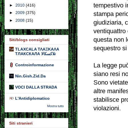
tempestivo in
►
2010
(416)
►
2009
(375)
stampa perio
►
2008
(15)
giudiziaria,
ventiquattro 
questa non l
Siti/blogs consigliati
sequestro si 
TLAXCALA ΤΛΑΞΚΑΛΑ
ТЛАКСКАЛА تلاكسكالا
La legge può
Controinformazione
siano resi n
Nin.Gish.Zid.Da
Sono vietate 
VOCI DALLA STRADA
altre manife
L'Antidiplomatico
stabilisce p
Mostra tutto
violazioni.
Siti stranieri