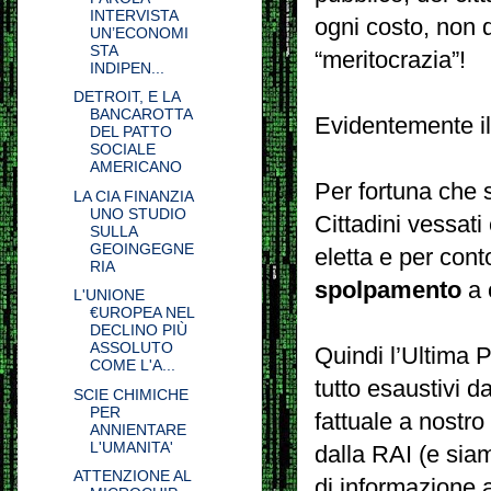
INTERVISTA
ogni costo, non 
UN’ECONOMI
STA
“meritocrazia”!
INDIPEN...
DETROIT, E LA
BANCAROTTA
Evidentemente i
DEL PATTO
SOCIALE
AMERICANO
Per fortuna che si
LA CIA FINANZIA
UNO STUDIO
Cittadini vessati
SULLA
GEOINGEGNE
eletta e per cont
RIA
spolpamento
a 
L'UNIONE
€UROPEA NEL
DECLINO PIÙ
ASSOLUTO
Quindi l’Ultima Pa
COME L'A...
tutto esaustivi 
SCIE CHIMICHE
PER
fattuale a nostr
ANNIENTARE
L'UMANITA'
dalla RAI (e siam
ATTENZIONE AL
di informazione 