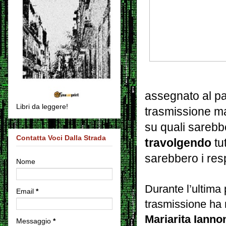
assegnato al p
Libri da leggere!
trasmissione ma
su quali sarebbe
Contatta Voci Dalla Strada
travolgendo
tut
sarebbero i resp
Nome
Durante l’ultima
Email
*
trasmissione ha 
Mariarita Ianno
Messaggio
*