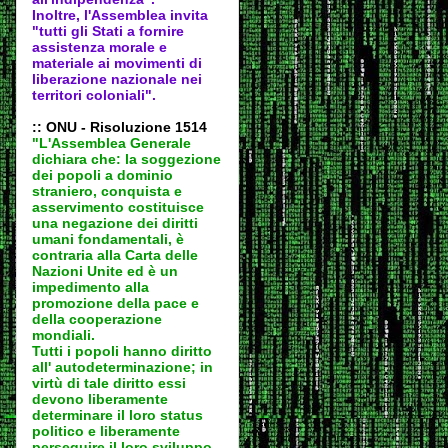
Inoltre, l'Assemblea invita
"tutti gli Stati a fornire
assistenza morale e
materiale ai movimenti di
liberazione nazionale nei
territori coloniali".
:: ONU - Risoluzione 1514
"L'Assemblea Generale
dichiara che: la soggezione
dei popoli a dominio
straniero, conquista e
asservimento costituisce
una negazione dei diritti
umani fondamentali, è
contraria alla Carta delle
Nazioni Unite ed è un
impedimento alla
promozione della pace e
della cooperazione
mondiali.
Tutti i popoli hanno diritto
all' autodeter
minazione; in
virtù di tale diritto essi
devono liberamente
determinare il loro status
politico e liberamente
perseguire il loro sviluppo