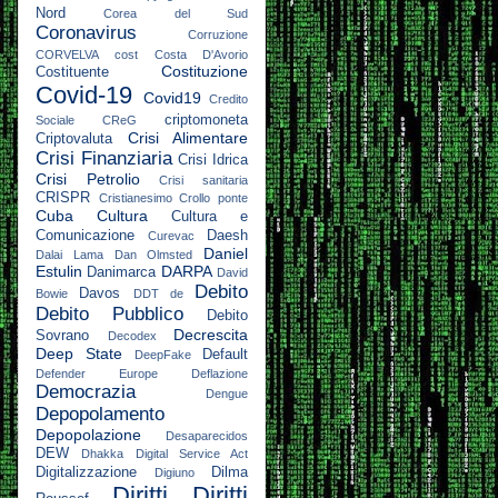
Nord
Corea del Sud
Coronavirus
Corruzione
CORVELVA
cost
Costa D'Avorio
Costituzione
Costituente
Covid-19
Covid19
Credito
criptomoneta
Sociale
CReG
Crisi Alimentare
Criptovaluta
Crisi Finanziaria
Crisi Idrica
Crisi Petrolio
Crisi sanitaria
CRISPR
Cristianesimo
Crollo ponte
Cuba
Cultura
Cultura e
Comunicazione
Daesh
Curevac
Daniel
Dalai Lama
Dan Olmsted
Estulin
DARPA
Danimarca
David
Debito
Davos
Bowie
DDT
de
Debito Pubblico
Debito
Decrescita
Sovrano
Decodex
Deep State
Default
DeepFake
Defender Europe
Deflazione
Democrazia
Dengue
Depopolamento
Depopolazione
Desaparecidos
DEW
Dhakka
Digital Service Act
Digitalizzazione
Dilma
Digiuno
Diritti
Diritti