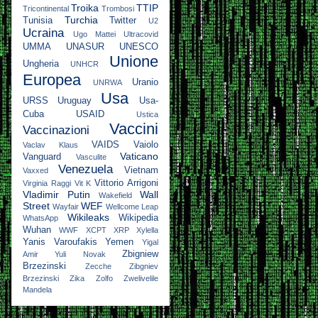
Troika
TTIP
Tricontinental
Trombosi
Turchia
Tunisia
Twitter
U2
Ucraina
Ugo Mattei
Ultracovid
UMMA
UNASUR
UNESCO
Unione
Ungheria
UNHCR
Europea
Uranio
UNRWA
Usa
URSS
Uruguay
Usa-
Cuba
USAID
Ustica
Vaccini
Vaccinazioni
VAIDS
Vaiolo
Vaclav Klaus
Vaticano
Vanguard
Vasculite
Venezuela
Vietnam
Vaxxed
Vittorio Arrigoni
Virginia Raggi
Vit K
Vladimir Putin
Wall
Wakefield
Street
WEF
Wayfair
Wellcome Leap
Wikileaks
Wikipedia
WhatsApp
Wuhan
WWF
XCPT
XRP
Xylella
Yanis Varoufakis
Yemen
Yigal
Zbigniew
Amir
Yuli Novak
Brzezinski
Zecche
Zibgniev
Brzezinski
Zika
Zolfo
Zwelivelile
Mandela