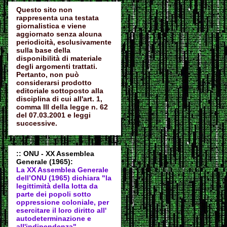
Questo sito non
rappresenta una testata
giornalistica e viene
aggiornato senza alcuna
periodicità, esclusivamente
sulla base della
disponibilità di materiale
degli argomenti trattati.
Pertanto, non può
considerarsi prodotto
editoriale sottoposto alla
disciplina di cui all'art. 1,
comma III della legge n. 62
del 07.03.2001 e leggi
successive.
:: ONU - XX Assemblea
Generale (1965):
La XX Assemblea Generale
dell’ONU (1965) dichiara "la
legittimità della lotta da
parte dei popoli sotto
oppressione coloniale, per
esercitare il loro diritto all'
autodeter
minazione e
all'indipendenza".