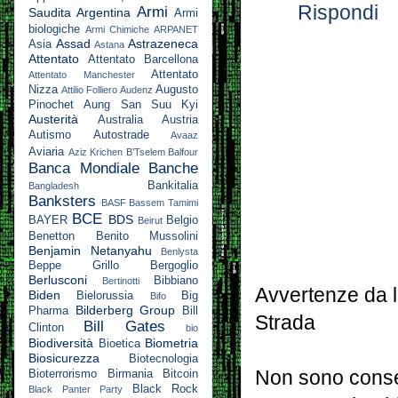
Rispondi
Armi
Saudita
Argentina
Armi
biologiche
Armi Chimiche
ARPANET
Assad
Astrazeneca
Asia
Astana
Attentato
Attentato Barcellona
Attentato
Attentato Manchester
Nizza
Augusto
Attilio Folliero
Audenz
Pinochet
Aung San Suu Kyi
Austerità
Australia
Austria
Autismo
Autostrade
Avaaz
Aviaria
Aziz Krichen
B’Tselem
Balfour
Banca Mondiale
Banche
Bankitalia
Bangladesh
Banksters
BASF
Bassem Tamimi
BCE
BDS
BAYER
Belgio
Beirut
Benetton
Benito Mussolini
Benjamin Netanyahu
Benlysta
Beppe Grillo
Bergoglio
Berlusconi
Bibbiano
Bertinotti
Avvertenze da l
Biden
Bielorussia
Big
Bifo
Bilderberg Group
Pharma
Bill
Strada
Bill Gates
Clinton
bio
Biodiversità
Biometria
Bioetica
Biosicurezza
Biotecnologia
Non sono consen
Bioterrorismo
Birmania
Bitcoin
Black Rock
Black Panter Party