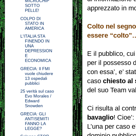
MICROCHIP
SOTTO
apprezzato in mo
PELLE!
COLPO DI
STATO IN
Colto nel segn
AMERICA
essere “colto”
L'ITALIA STA
FINENDO IN
UNA
DEPRESSION
E il pubblico, cu
E
ECONOMICA
per il possesso 
GRECIA: Il FMI
con essa’, e’ sta
vuole chiudere
13 ospedali
caso
chiesto al
pubblici
del suo Team val
25 verità sul caso
Evo Morales /
Edward
Snowden
Ci risulta al con
GRECIA: GLI
bavaglio
! Cioe’
ANTISEMITI
FANNO LA
L’una per caso e
LEGGE?
dominio pubblico