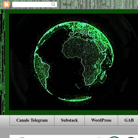
Canale Telegram
Substack
WordPress
GAB