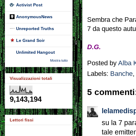
Activist Post
AnonymousNews
Sembra che Para
7 da questo autu
Unreported Truths
Le Grand Soir
D.G.
Unlimited Hangout
Mostra tutto
Posted by
Alba 
Labels:
Banche
Visualizzazioni totali
5 commenti
9,143,194
lelamedis
Lettori fissi
su la 7 pa
tale emitte