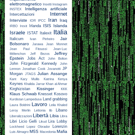
elettromagnetico
Insetti
Instagram
Intelligenza artificiale
INSTEX
Internet
Intercettazioni
Iran
Interviste
Iraq
IOR
IPCC
ISIS
Islanda
Irlanda
IRBO
Irexit
Italia
Israele
ISTAT
Italexit
Jair
Italicum
Ivan Pinheiro
Bolsonaro
Jarawa
Jean Monnet
Jean Paul Fitoussi
Jean-Luc
Jeffrey
Mélenchon
Jeff Bezos
Epstein
Jobs Act
John Bolton
John Fitzgerald Kennedy
John
JP
Lennon
Jonathan Cook
Jovanotti
Julian Assange
Morgan
JTAGS
Kant
Kary Mullis
Katrina
Kenya
Keynes
Khalida Jarrar
Khan al Ahmar
Kissinger
Kirghizistan
KKK
Klaus Schwab
Knesset
Kosovo
Land grabbing
Kurdistan
Lampedusa
Lavoro
Laura Boldrini
Leila Khaled
Libano
Leroy Merlin
Lettonia
lib
Libertà
Libia
Liberalizzazioni
Libra
Libri
Licio Gelli
Lira
Lobby
Likud
Lorenzin
Lockheed
Lopez Obrador
M5S
Mafia
Luis Almagro
Macedonia