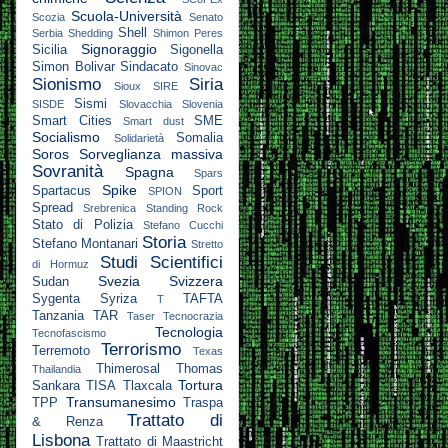
Scuola-Università
Scozia
Senato
Shell
Serbia
Shedding
Shimon Peres
Signoraggio
Sicilia
Sigonella
Simon Bolivar
Sindacato
Sinovac
Sionismo
Siria
Sioux
SIRE
Sismi
SISDE
Slovacchia
Slovenia
Smart Cities
SME
Smart dust
Socialismo
Somalia
Solidarietà
Soros
Sorveglianza massiva
Sovranità
Spagna
Spars
Spike
Spartacus
Sport
SPION
Spread
Srebrenica
Standing Rock
Stato di Polizia
Stefano Cucchi
Storia
Stefano Montanari
Stretto
Studi Scientifici
di Hormuz
Svezia
Svizzera
Sudan
Sygenta
Syriza
TAFTA
T
Tanzania
TAR
Taser
Tecnocrazia
Tecnologia
Tecnofascismo
Terrorismo
Terremoto
Texas
Thimerosal
Thomas
Thailandia
Tortura
Sankara
TISA
Tlaxcala
Transumanesimo
TPP
Traspa
Trattato di
& Renza
Lisbona
Trattato di Maastricht