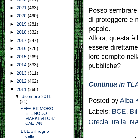
►
2021
(463)
Posso sembrare a
►
2020
(490)
di proteggere e n
►
2019
(281)
popolo.
►
2018
(332)
Allora, questa 
►
2017
(347)
essere direttamen
►
2016
(278)
loro compito nell
►
2015
(269)
pubbliche?
►
2014
(333)
►
2013
(311)
►
2012
(462)
Continua in TL
▼
2011
(368)
▼
dicembre 2011
Posted by
Alba 
(31)
AFFAIRE MORO
Labels:
BCE
,
Bi
E IL NODO
MARKEVITCH/
Grecia
,
Italia
,
N
CAETANI
L’UE è il regno
della