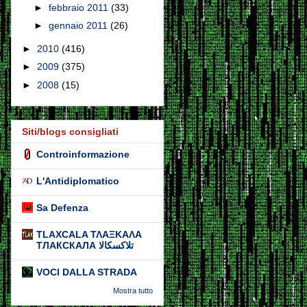
►
febbraio 2011
(33)
►
gennaio 2011
(26)
►
2010
(416)
►
2009
(375)
►
2008
(15)
Siti/blogs consigliati
Controinformazione
L'Antidiplomatico
Sa Defenza
TLAXCALA ΤΛΑΞΚΑΛΑ
ТЛАКСКАЛА تلاكسكالا
VOCI DALLA STRADA
Mostra tutto