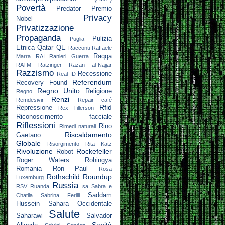
Povertà
Predator
Premio
Privacy
Nobel
Privatizzazione
Propaganda
Pulizia
Puglia
Etnica
Qatar
QE
Racconti
Raffaele
Raqqa
Marra
RAI
Ranieri Guerra
RATM
Ratzinger
Razan al-Najjar
Razzismo
Recessione
Real ID
Referendum
Recovery Found
Regno Unito
Religione
Regno
Renzi
Remdesivir
Repair café
Rfid
Repressione
Rex Tillerson
Riconoscimento facciale
Riflessioni
Rino
Rimedi naturali
Riscaldamento
Gaetano
Globale
Risorgimento
Rita Katz
Rivoluzione
Rockefeller
Robot
Roger Waters
Rohingya
Romania
Ron Paul
Rosa
Rothschild
Roundup
Luxemburg
Russia
RSV
Ruanda
sa
Sabra e
Saddam
Chatila
Sabrina Ferilli
Hussein
Sahara Occidentale
Salute
Saharawi
Salvador