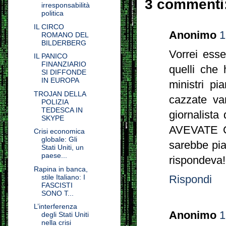
3 commenti
irresponsabilità
politica
IL CIRCO
Anonimo
1
ROMANO DEL
BILDERBERG
Vorrei esse
IL PANICO
FINANZIARIO
quelli che 
SI DIFFONDE
IN EUROPA
ministri p
TROJAN DELLA
cazzate va
POLIZIA
TEDESCA IN
giornalist
SKYPE
AVEVATE 
Crisi economica
globale: Gli
sarebbe pia
Stati Uniti, un
paese...
rispondeva!
Rapina in banca,
stile Italiano: I
Rispondi
FASCISTI
SONO T...
L’interferenza
Anonimo
1
degli Stati Uniti
nella crisi