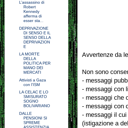
L’assassino di
Robert
Kennedy
afferma di
esser sta...
DEPRIVAZIONE
DI SENSO E IL
SENSO DELLA
DEPRIVAZION
E
Avvertenze da le
LA MORTE
DELLA
POLITICA PER
MANO DEI
Non sono consent
MERCATI
- messaggi pubbli
Attivisti a Gaza
con l'ISM
- messaggi con l
LA CELAC E LO
- messaggi che c
SMISURATO
SOGNO
- messaggi con c
BOLIVARIANO
DALLE
- messaggi il cui
PENSIONI SI
(istigazione a de
SPREME
ASSISTENZIA