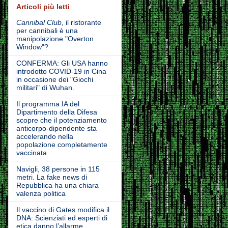
Articoli più letti
Cannibal Club
, il ristorante
per cannibali è una
manipolazione "Overton
Window"?
CONFERMA: Gli USA hanno
introdotto COVID-19 in Cina
in occasione dei "Giochi
militari" di Wuhan.
Il programma IA del
Dipartimento della Difesa
scopre che il potenziamento
anticorpo-dipendente sta
accelerando nella
popolazione completamente
vaccinata
Navigli, 38 persone in 115
metri. La fake news di
Repubblica ha una chiara
valenza politica
Il vaccino di Gates modifica il
DNA: Scienziati ed esperti di
etica danno l’allarme