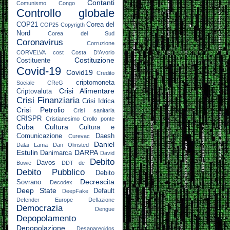
Contanti
Comunismo
Congo
Controllo globale
COP21
Corea del
COP25
Copyrigth
Nord
Corea del Sud
Coronavirus
Corruzione
CORVELVA
cost
Costa D'Avorio
Costituzione
Costituente
Covid-19
Covid19
Credito
criptomoneta
Sociale
CReG
Crisi Alimentare
Criptovaluta
Crisi Finanziaria
Crisi Idrica
Crisi Petrolio
Crisi sanitaria
CRISPR
Cristianesimo
Crollo ponte
Cuba
Cultura
Cultura e
Comunicazione
Daesh
Curevac
Daniel
Dalai Lama
Dan Olmsted
Estulin
DARPA
Danimarca
David
Debito
Davos
Bowie
DDT
de
Debito Pubblico
Debito
Decrescita
Sovrano
Decodex
Deep State
Default
DeepFake
Defender Europe
Deflazione
Democrazia
Dengue
Depopolamento
Depopolazione
Desaparecidos