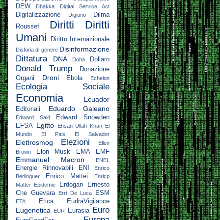
DEW
Dhakka
Digital Service Act
Digitalizzazione
Dilma
Digiuno
Diritti
Diritti
Roussef
Umani
Diritto Internazionale
Disinformazione
Disforia di genere
Dittatura
DNA
Dollaro
Doha
Donald Trump
Donazione
Droni
Organi
Ebola
Echelon
Ecologia Sociale
Economia
Ecuador
Eduardo Galeano
Editoriali
Edward Snowden
Edward Said
Egitto
EFSA
Ehsan Ullah Khan
El
Mundo
El Pais
El Salvador
Elezioni
Elettrosmog
Ellen
Elon Musk
EMA
EMF
Brown
Emmanuel Macron
ENEL
Energie Rinnovabili
ENI
Enrico
Enrico Mattei
Berlinguer
Enricp
Erdogan
Ernesto
Mattei
Epidemie
Che Guevara
ESM
Erri De Luca
Etica
EudraVigilance
ETA
Euro
Eugenetica
Eurasia
EUR
Europa