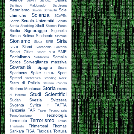
Sanità
Allende
Salvini
Sandoz
Santiago Maldonado
Sardegna
Satanismo
Scie
Savoia
Schiavitù
Scienza
chimiche
SCoPEx
Scuola-Università
Scozia
Senato
Shell
Serbia
Shedding
Shimon Peres
Signoraggio
Sicilia
Sigonella
Simon Bolivar
Sindacato
Sinovac
Sionismo
Siria
Sioux
SIRE
Sismi
SISDE
Slovacchia
Slovenia
Smart Cities
SME
Smart dust
Socialismo
Somalia
Solidarietà
Soros
Sorveglianza massiva
Sovranità
Spagna
Spars
Spike
Spartacus
Sport
SPION
Spread
Srebrenica
Standing Rock
Stato di Polizia
Stefano Cucchi
Storia
Stefano Montanari
Stretto
Studi Scientifici
di Hormuz
Svezia
Svizzera
Sudan
Sygenta
Syriza
TAFTA
T
Tanzania
TAR
Taser
Tecnocrazia
Tecnologia
Tecnofascismo
Terrorismo
Terremoto
Texas
Thimerosal
Thomas
Thailandia
Tortura
Sankara
TISA
Tlaxcala