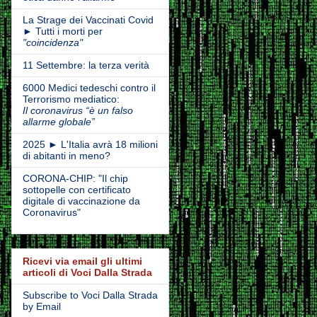
La Strage dei Vaccinati Covid
► Tutti i morti per
"coincidenza"
11 Settembre: la terza verità
6000 Medici tedeschi contro il
Terrorismo mediatico:
Il coronavirus “è un falso
allarme globale”
2025 ► L'Italia avrà 18 milioni
di abitanti in meno?
CORONA-CHIP: "Il chip
sottopelle con certificato
digitale di vaccinazione da
Coronavirus"
Ricevi via email gli ultimi
articoli di Voci Dalla Strada
Subscribe to Voci Dalla Strada
by Email