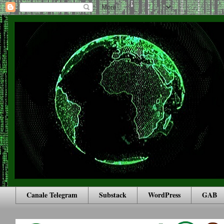
Canale Telegram
Substack
WordPress
GAB