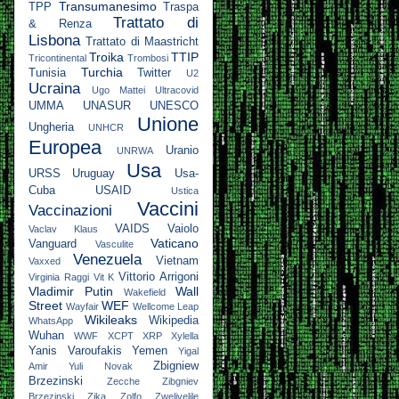
Transumanesimo
TPP
Traspa
Trattato di
& Renza
Lisbona
Trattato di Maastricht
Troika
TTIP
Tricontinental
Trombosi
Turchia
Tunisia
Twitter
U2
Ucraina
Ugo Mattei
Ultracovid
UMMA
UNASUR
UNESCO
Unione
Ungheria
UNHCR
Europea
Uranio
UNRWA
Usa
URSS
Uruguay
Usa-
Cuba
USAID
Ustica
Vaccini
Vaccinazioni
VAIDS
Vaiolo
Vaclav Klaus
Vaticano
Vanguard
Vasculite
Venezuela
Vietnam
Vaxxed
Vittorio Arrigoni
Virginia Raggi
Vit K
Vladimir Putin
Wall
Wakefield
Street
WEF
Wayfair
Wellcome Leap
Wikileaks
Wikipedia
WhatsApp
Wuhan
WWF
XCPT
XRP
Xylella
Yanis Varoufakis
Yemen
Yigal
Zbigniew
Amir
Yuli Novak
Brzezinski
Zecche
Zibgniev
Brzezinski
Zika
Zolfo
Zwelivelile