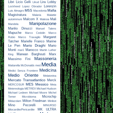
Libri
Licio Gelli
Lira
Lobby
Likud
Lorenzin
Lockheed
Lopez Obrador
M5S
Mafia
Luis Almagro
Macedonia
Magistratura
Malaria
Malattie
Malcom X
Mali
autoimmuni
Malesia
Manipolazione
Mandela
Manlio Dinucci
Manuel Talens
Mapuche
Marco Cedolin
Marco
Margaret
Rubio
Marco Travaglio
Tatcher
Marielle Franco
Marine
Mario Draghi
Le Pen
Mario
Monti
Marocco
marò
Martin Luther
Marwan Barghouti
Marx
King
Massoneria
Massimo Fini
Media
Mattarella
McDonalds
med
Medicina
Medici Senza Frontiere
Medio Oriente
Melatonina
Mercato Transatlantico
Merck
MES
Messico
MERCOSUR
Meta
Metereologia
METREX
Michael Hudson
Michael Ledeen
Michael Moore
Michel
Microchip
Temer
Microbioma
Milton Friedman
Midazolam
Minibot
Mino Pecorelli
MINURSO
MK ULTRA
Miocardite/Pericardite