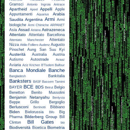
Gramsci
Antonio Ingroia
Antrace
Apartheid
Appelli
Apple
Apeel
Arabia
Appuntamenti
Aquarius
Armi
Saudita
Argentina
Armi
biologiche
Armi Chimiche
ARPANET
Assad
Astrazeneca
Asia
Astana
Attentato
Attentato Barcellona
Attentato
Attentato Manchester
Nizza
Augusto
Attilio Folliero
Audenz
Pinochet
Aung San Suu Kyi
Austerità
Australia
Austria
Autismo
Autostrade
Avaaz
Aviaria
Aziz Krichen
B’Tselem
Balfour
Banca Mondiale
Banche
Bankitalia
Bangladesh
Banksters
BASF
Bassem Tamimi
BCE
BDS
BAYER
Belgio
Beirut
Benetton
Benito Mussolini
Benjamin Netanyahu
Benlysta
Beppe Grillo
Bergoglio
Berlusconi
Bibbiano
Bertinotti
Biden
Bielorussia
Big
Bifo
Bilderberg Group
Pharma
Bill
Bill Gates
Clinton
bio
Biodiversità
Biometria
Bioetica