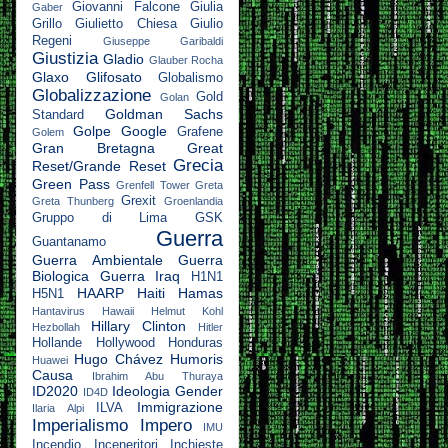
Giovanni Falcone
Giulia
Gaber
Grillo
Giulietto Chiesa
Giulio
Regeni
Giuseppe Garibaldi
Giustizia
Gladio
Glauber Rocha
Glaxo
Glifosato
Globalismo
Globalizzazione
Gold
Golan
Goldman Sachs
Standard
Golpe
Google
Grafene
Golem
Gran Bretagna
Great
Grecia
Reset/Grande Reset
Green Pass
Grenfell Tower
Greta
Grexit
Greta Thunberg
Groenlandia
Gruppo di Lima
GSK
Guerra
Guantanamo
Guerra Ambientale
Guerra
Biologica
Guerra Iraq
H1N1
HAARP
Haiti
Hamas
H5N1
Hantavirus
Hawaii
Helmut Kohl
Hillary Clinton
Hezbollah
Hitler
Hollande
Hollywood
Honduras
Hugo Chávez
Humoris
Huawei
Causa
Ibrahim Abu Thuraya
ID2020
Ideologia Gender
ID4D
Immigrazione
ILVA
Ilaria Alpi
Imperialismo
Impero
IMU
Incendio
Inceneritori
Inchieste