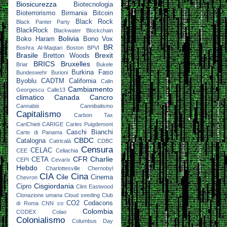
Biosicurezza
Biotecnologia
Bioterrorismo
Birmania
Bitcoin
Black Rock
Black Panter Party
BlackRock
Blackwater
Blockchain
Bolivia
Boko Haram
Bono Vox
BR
Boshra Al-Maqtari
Boston
BPVI
Brasile
Brexit
Bretton Woods
BRICS
Bruxelles
Briar
Bukele
Burkina Faso
Bundeswehr
Burioni
Byoblu
CADTM
California
Calin
Cambiamento
Georgescu
Calle13
climatico
Canada
Cancro
Cannabis
Cannibalismo
Capitalismo
Carbon Tax
CariChieti
CARIGE
Carles Puigdemont
Caschi Bianchi
Carte di Panama
CBDC
Catalogna
Catricalà
CDBC
Censura
CELAC
CEE
Celiachia
CFR
Charlie
CETA
CEPI
Cevarix
Hebdo
Charlottesville
Chernobyl
CIA
Cina
Cile
Cinema
Chevron
Cisgiordania
Cipro
Clint Eastwood
Clonazione umana
Cloud seeding
Club
CO2
Codacons
di Roma
CNN
co
Colombia
CODEX
Colao
Colonialismo
Columbus Day