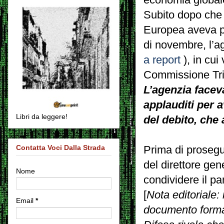
Subito dopo che 
Europea aveva 
di novembre, l’a
a report
), in cui
Commissione Tril
L’agenzia faceva
applauditi per a
Libri da leggere!
del debito, che 
Contatta Voci Dalla Strada
Prima di prosegu
del direttore gen
Nome
condividere il pa
[
Nota editoriale:
Email
*
documento formato