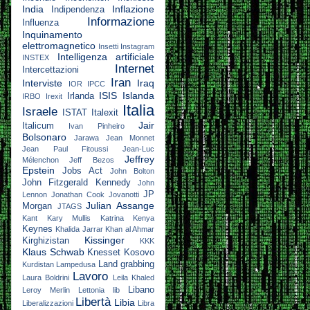
India
Inflazione
Indipendenza
Informazione
Influenza
Inquinamento
elettromagnetico
Insetti
Instagram
Intelligenza artificiale
INSTEX
Internet
Intercettazioni
Iran
Interviste
Iraq
IOR
IPCC
ISIS
Islanda
Irlanda
IRBO
Irexit
Italia
Israele
ISTAT
Italexit
Jair
Italicum
Ivan Pinheiro
Bolsonaro
Jarawa
Jean Monnet
Jean Paul Fitoussi
Jean-Luc
Jeffrey
Mélenchon
Jeff Bezos
Epstein
Jobs Act
John Bolton
John Fitzgerald Kennedy
John
JP
Lennon
Jonathan Cook
Jovanotti
Julian Assange
Morgan
JTAGS
Kant
Kary Mullis
Katrina
Kenya
Keynes
Khalida Jarrar
Khan al Ahmar
Kissinger
Kirghizistan
KKK
Klaus Schwab
Knesset
Kosovo
Land grabbing
Kurdistan
Lampedusa
Lavoro
Laura Boldrini
Leila Khaled
Libano
Leroy Merlin
Lettonia
lib
Libertà
Libia
Liberalizzazioni
Libra