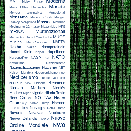
Moderna
MMT
Moby Prince
Moneta
Moira Millan
Monarchia
Moneta alternativa
Monoclonali
Monsanto
Moreno Corelli
Morgan
Mossad
Stanley
Morgellons
Motorola
Movimento 22 marzo
Mozambico
MPS
mRNA
Multinazionali
MUOS
Mumia Abu-Jamal
Munduruku
Musica
NAFTA
Mutui-Subprime
Nakba
Nanopatologie
Naksa
Naomi Klein
Napolitano
Napoli
NATO
NASA
Narcotraffico
nat
Nattokinasi
Nazionalismo
Nazionalizzazione
Nazismo
NBT
Nelson Mandela
Neocolonialismo
neol
Neoliberismo
Nestlé
Neuralink
Nicaragua
nEUROn
New Orleans
Nicolas Maduro
Nicolás
Maduro
Nigeria
Nikola Tesla
Niger
NO TAV
Noam
Nino Galloni
Chomsky
Norman
Noble Jump
Finkelstein
Norvegia
Notre Dame
Nucleare
Novartis
Novavax
Nuovo
Nuova Zelanda
nuovo
Nwo
Ordine Mondiale