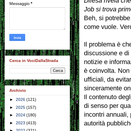
Difesa rivela ch
Messaggio
*
Job si trova primo
Beh, si potrebbe 
come vuole. Ver
Il problema è che
discussione e di
Cerca in VociDallaStrada
notizie e informa
è coinvolta. Non 
ufficiali, da evi
sinceramente on
Archivio
Il contenuto degl
►
2026
(121)
di senso per qual
►
2025
(157)
incontri annuali,
►
2024
(180)
autorità pubblich
►
2023
(413)
►
2022
(321)