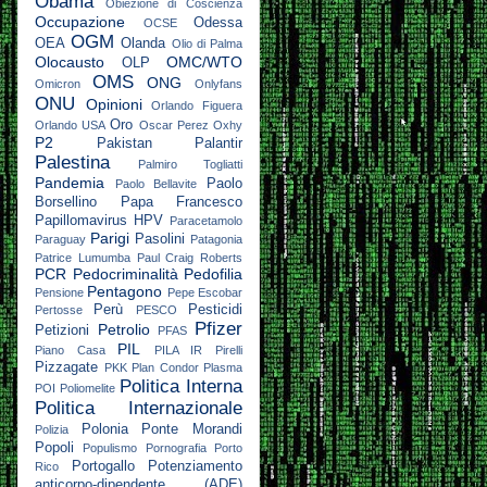
Obama
Obiezione di Coscienza
Occupazione
Odessa
OCSE
OGM
OEA
Olanda
Olio di Palma
Olocausto
OMC/WTO
OLP
OMS
ONG
Omicron
Onlyfans
ONU
Opinioni
Orlando Figuera
Oro
Orlando USA
Oscar Perez
Oxhy
P2
Pakistan
Palantir
Palestina
Palmiro Togliatti
Pandemia
Paolo
Paolo Bellavite
Borsellino
Papa Francesco
Papillomavirus HPV
Paracetamolo
Parigi
Pasolini
Paraguay
Patagonia
Patrice Lumumba
Paul Craig Roberts
PCR
Pedocriminalità
Pedofilia
Pentagono
Pensione
Pepe Escobar
Perù
Pesticidi
Pertosse
PESCO
Pfizer
Petrolio
Petizioni
PFAS
PIL
Piano Casa
PILA IR
Pirelli
Pizzagate
PKK
Plan Condor
Plasma
Politica Interna
POI
Poliomelite
Politica Internazionale
Polonia
Ponte Morandi
Polizia
Popoli
Populismo
Pornografia
Porto
Portogallo
Potenziamento
Rico
anticorpo-dipendente (ADE)