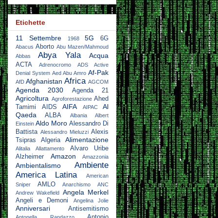
Etichette
11 Settembre
5G
6G
1968
Aborto
Abacus
Abu Mazen/Mahmoud
Abya Yala
Acqua
Abbas
ACTA
Adrenocromo
ADS Active
Af-Pak
Denial System
Aed Abu Amro
Africa
Afghanistan
AfD
AGCOM
Agenda 2030
Agenda 21
Agricoltura
Ahed
Agroforestazione
AIFA
Al
Tamimi
AIDS
AIPAC
Qaeda
ALBA
Albania
Albert
Aldo Moro
Alessandro Di
Einstein
Battista
Alexis
Alessandro Mieluzzi
Alimentazione
Tsipras
Algeria
Alvaro Uribe
Alitalia
Allattamento
Amazon
Alzheimer
Amazzonia
Ambiente
Ambientalismo
America Latina
American
AMLO
Sniper
Anarchismo
ANC
Angela Merkel
Andrew Wakefield
Angeli e Demoni
Angelina Jolie
Anniversari
Antisemitismo
Antonio
Antonella Randazzo