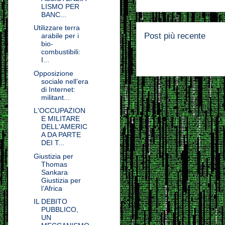
LISMO PER
BANC...
Utilizzare terra
Post più recente
arabile per i
bio-
combustibili:
I...
Opposizione
sociale nell’era
di Internet:
militant...
L'OCCUPAZION
E MILITARE
DELL'AMERIC
A DA PARTE
DEI T...
Giustizia per
Thomas
Sankara
Giustizia per
l’Africa
IL DEBITO
PUBBLICO,
UN