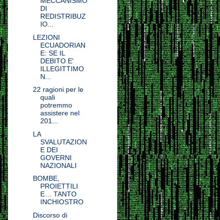
MECCANISMO
DI
REDISTRIBUZ
IO...
LEZIONI
ECUADORIAN
E: SE IL
DEBITO E'
ILLEGITTIMO
N...
22 ragioni per le
quali
potremmo
assistere nel
201...
LA
SVALUTAZION
E DEI
GOVERNI
NAZIONALI
BOMBE,
PROIETTILI
E… TANTO
INCHIOSTRO
Discorso di