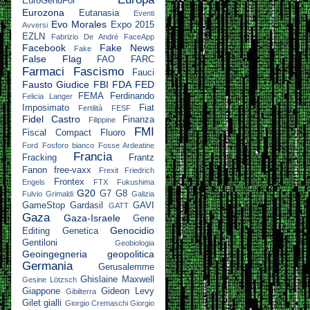
EuroGendFor
Eurozona
Eutanasia
Eventi
Evo Morales
Expo 2015
Avversi
EZLN
Fabrizio De André
FaceApp
Facebook
Fake News
Fake
False Flag
FAO
FARC
Farmaci
Fascismo
Fauci
Fausto Giudice
FBI
FDA
FED
FEMA
Ferdinando
Felicia Langer
Imposimato
Fiat
Fertilità
FESF
Fidel Castro
Finanza
Filippine
FMI
Fiscal Compact
Fluoro
Ford
Fosforo bianco
Fosse Ardeatine
Francia
Fracking
Frantz
Fanon
free-vaxx
Frexit
Friedrich
Frontex
Engels
FTX
Fukushima
G20
G7
G8
Fulvio Grimaldi
Galizia
GameStop
Gardasil
GAVI
GATT
Gaza
Gaza-Israele
Gene
Genocidio
Editing
Genetica
Gentiloni
Geobiologia
Geoingegneria
geopolitica
Germania
Gerusalemme
Ghislaine Maxwell
Gesine Lötzsch
Giappone
Gideon Levy
Gibilterra
Gilet gialli
Giorgio Cremaschi
Giorgio