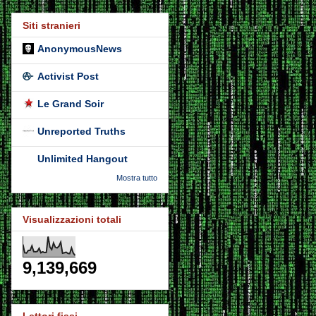
Siti stranieri
AnonymousNews
Activist Post
Le Grand Soir
Unreported Truths
Unlimited Hangout
Mostra tutto
Visualizzazioni totali
9,139,669