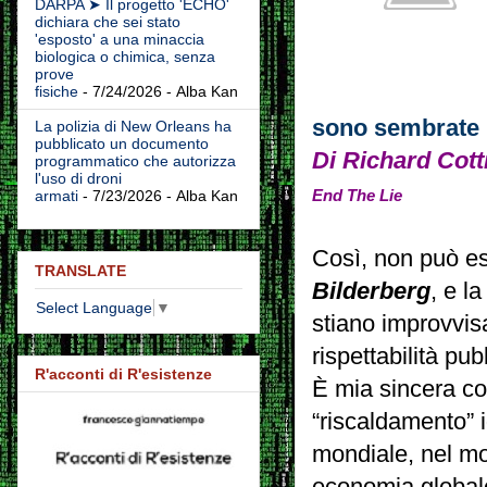
DARPA ➤ Il progetto 'ECHO'
dichiara che sei stato
'esposto' a una minaccia
biologica o chimica, senza
prove
fisiche
- 7/24/2026
- Alba Kan
sono sembrate p
La polizia di New Orleans ha
pubblicato un documento
Di
Richard Cottr
programmatico che autorizza
l'uso di droni
End The Lie
armati
- 7/23/2026
- Alba Kan
Così, non può es
TRANSLATE
Bilderberg
, e l
Select Language
▼
stiano improvvisa
rispettabilità pub
R'acconti di R'esistenze
È mia sincera co
“riscaldamento” 
mondiale, nel mo
economia globale