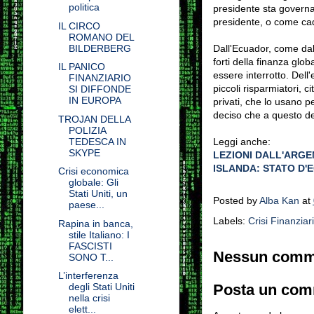
politica
presidente sta govern
presidente, o come cad
IL CIRCO
ROMANO DEL
Dall'Ecuador, come dall'
BILDERBERG
forti della finanza glo
IL PANICO
essere interrotto. Del
FINANZIARIO
piccoli risparmiatori, 
SI DIFFONDE
IN EUROPA
privati, che lo usano p
deciso che a questo debi
TROJAN DELLA
POLIZIA
Leggi anche:
TEDESCA IN
SKYPE
LEZIONI DALL'ARGE
ISLANDA: STATO D'
Crisi economica
globale: Gli
Stati Uniti, un
Posted by
Alba Kan
at
paese...
Labels:
Crisi Finanziar
Rapina in banca,
stile Italiano: I
FASCISTI
Nessun comm
SONO T...
L’interferenza
Posta un co
degli Stati Uniti
nella crisi
elett...