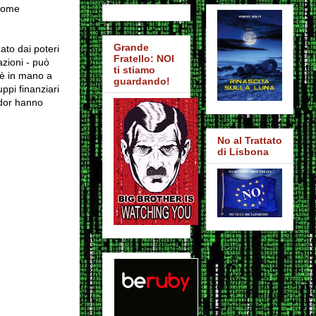
 come
Grande
ato dai poteri
Fratello: NOI
azioni - può
ti stiamo
 è in mano a
guardando!
ppi finanziari
ador hanno
No al Trattato
di Lisbona