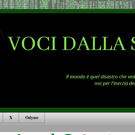
X
Odysee