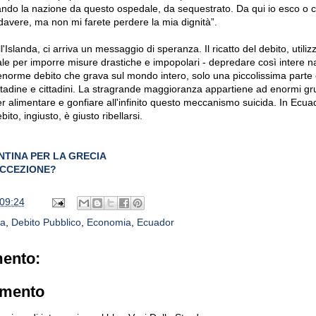
ando la nazione da questo ospedale, da sequestrato. Da qui io esco o
avere, ma non mi farete perdere la mia dignità”.
Islanda, ci arriva un messaggio di speranza. Il ricatto del debito, utilizz
bale per imporre misure drastiche e impopolari - depredare così intere n
l'enorme debito che grava sul mondo intero, solo una piccolissima parte
cittadine e cittadini. La stragrande maggioranza appartiene ad enormi gru
er alimentare e gonfiare all'infinito questo meccanismo suicida. In Ecu
to, ingiusto, è giusto ribellarsi.
NTINA PER LA GRECIA
ECCEZIONE?
09:24
ia
,
Debito Pubblico
,
Economia
,
Ecuador
ento:
mmento