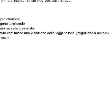
prima di intervenire sul blog Voci Dalla Strada
gio offensivo
gono turpiloquio
to razzista o sessista
uto costituisce una violazione delle leggi italiane (istigazione a delinqu
 ecc.)