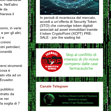
e. Nell'altro
le da
iarava il
In periodi di incertezza del mercato,
accedi a un'offerta di Security Token
(STO) che coinvolge token digitali
sono, in varie
associati ad asset immobiliari tramite
 per gli altri,
il token CryptoPoint (XCPT) PRE-
i e
SALE - join the waiting list
crimini
tri petrolieri;
sovranità
versi strumenti
 cosa è
dato vita ad un
'Ecuador.
Canale Telegram
 pubblico
ntratto da
he nei
a soglia di 7