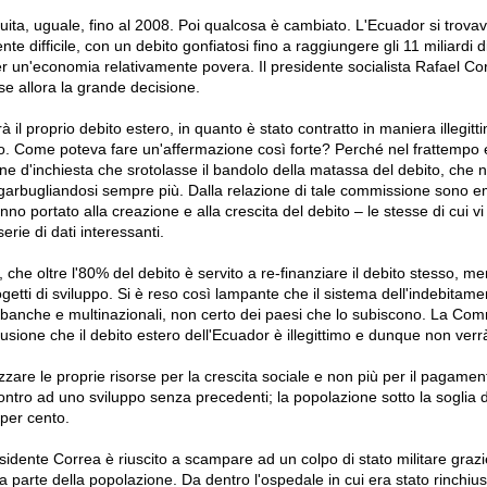
ita, uguale, fino al 2008. Poi qualcosa è cambiato. L'Ecuador si trovav
te difficile, con un debito gonfiatosi fino a raggiungere gli 11 miliardi di
 un'economia relativamente povera. Il presidente socialista Rafael Cor
e allora la grande decisione.
il proprio debito estero, in quanto è stato contratto in maniera illegitti
o. Come poteva fare un'affermazione così forte? Perché nel frattempo 
ne d'inchiesta che srotolasse il bandolo della matassa del debito, che n
arbugliandosi sempre più. Dalla relazione di tale commissione sono em
no portato alla creazione e alla crescita del debito – le stesse di cui v
rie di dati interessanti.
he oltre l'80% del debito è servito a re-finanziare il debito stesso, me
getti di sviluppo. Si è reso così lampante che il sistema dell'indebita
di banche e multinazionali, non certo dei paesi che lo subiscono. La Co
lusione che il debito estero dell'Ecuador è illegittimo e dunque non verr
izzare le proprie risorse per la crescita sociale e non più per il pagamen
ontro ad uno sviluppo senza precedenti; la popolazione sotto la soglia d
 per cento.
esidente Correa è riuscito a scampare ad un colpo di stato militare grazie 
 parte della popolazione. Da dentro l'ospedale in cui era stato rinchiuso