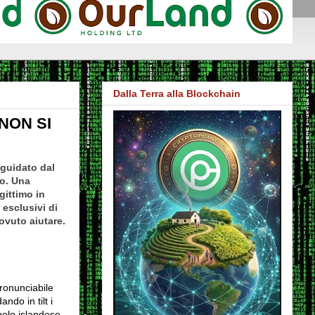
Dalla Terra alla Blockchain
NON SI
 guidato dal
to. Una
gittimo in
 esclusivi di
ovuto aiutare.
pronunciabile
ndo in tilt i
polo islandese