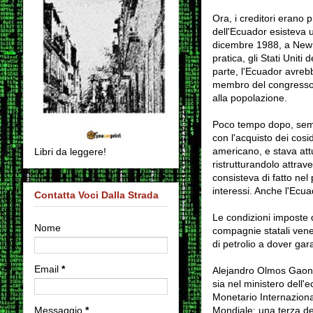
Ora, i creditori erano p
dell'Ecuador esisteva 
dicembre 1988, a New Yo
pratica, gli Stati Unit
parte, l'Ecuador avreb
membro del congresso e
alla popolazione.
Poco tempo dopo, sempr
con l'acquisto dei cosi
americano, e stava attu
Libri da leggere!
ristrutturandolo attrav
consisteva di fatto nel
interessi. Anche l'Ecua
Contatta Voci Dalla Strada
Le condizioni imposte 
Nome
compagnie statali vener
di petrolio a dover gara
Email
*
Alejandro Olmos Gaona,
sia nel ministero dell'
Monetario Internazional
Messaggio
*
Mondiale; una terza de