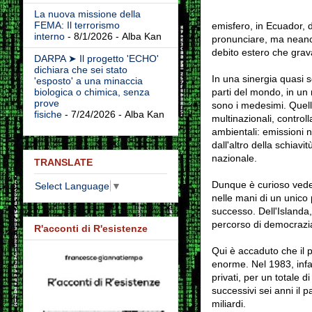
La nuova missione della
FEMA: Il terrorismo
emisfero, in Ecuador, 
interno
- 8/1/2026
- Alba Kan
pronunciare, ma neanche
debito estero che gravav
DARPA ➤ Il progetto 'ECHO'
dichiara che sei stato
In una sinergia quasi s
'esposto' a una minaccia
parti del mondo, in un m
biologica o chimica, senza
prove
sono i medesimi. Quell'
fisiche
- 7/24/2026
- Alba Kan
multinazionali, control
ambientali: emissioni no
dall'altro della schiavit
nazionale.
TRANSLATE
Dunque è curioso veder
Select Language
▼
nelle mani di un unico
successo. Dell'Islanda, 
percorso di democrazia
R'acconti di R'esistenze
Qui è accaduto che il p
enorme. Nel 1983, infatt
privati, per un totale d
successivi sei anni il 
miliardi.