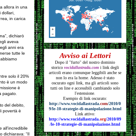
a allora in una
 dollari,
rea, in carica
ma”, dichiarò
egli aveva
egli anni era
erse tutte le
Avviso ai Lettori
i abbiamo
Dopo il "furto" del nostro dominio
storico
vocidallastrada.com
i link degli
articoli
erano comunque leggibili anche se
ntre solo il 20%
non lo era la home. Adesso è stato
mento è un modo
oscurato ogni link, ma gli articoli
sono
mmissione è
tutti on line e accessibili cambiando solo
à pagato.
l'estensione.
Esempio di link oscurato:
http://www.vocidallastrada.
com
/2010/0
to del debito,
9/le-10-strategie-di-manipolazione.html
i povertà è
Link attivo:
http://www.vocidallastrada.
org
/2010/09
/le-10-strategie-di-manipolazione.html
all'incredibile
 dichiarava: “Il