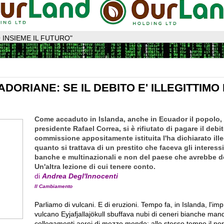
 INSIEME IL FUTURO"
ADORIANE: SE IL DEBITO E' ILLEGITTIMO 
Come accaduto in Islanda, anche in Ecuador il popolo,
presidente Rafael Correa, si è rifiutato di pagare il debi
commissione appositamente istituita l'ha dichiarato ille
quanto si trattava di un prestito che faceva gli interessi
banche e multinazionali e non del paese che avrebbe d
Un'altra lezione di cui tenere conto.
di
Andrea Degl'Innocenti
Il Cambiamento
Parliamo di vulcani. E di eruzioni. Tempo fa, in Islanda, l'im
vulcano Eyjafjallajökull sbuffava nubi di ceneri bianche manda
collegamenti aerei di mezzo mondo; allo stesso tempo il po