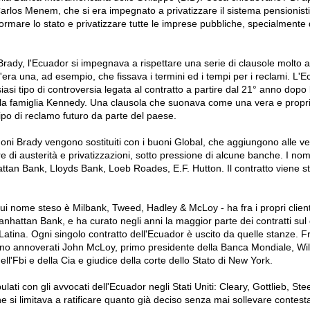
arlos Menem, che si era impegnato a privatizzare il sistema pensionist
riformare lo stato e privatizzare tutte le imprese pubbliche, specialmente 
 Brady, l'Ecuador si impegnava a rispettare una serie di clausole molto a
'era una, ad esempio, che fissava i termini ed i tempi per i reclami. L
asi tipo di controversia legata al contratto a partire dal 21° anno dopo
la famiglia Kennedy. Una clausola che suonava come una vera e propria
ipo di reclamo futuro da parte del paese.
oni Brady vengono sostituiti con i buoni Global, che aggiungono alle v
e di austerità e privatizzazioni, sotto pressione di alcune banche. I n
tan Bank, Lloyds Bank, Loeb Roades, E.F. Hutton. Il contratto viene sti
cui nome steso è Milbank, Tweed, Hadley & McLoy - ha fra i propri clien
attan Bank, e ha curato negli anni la maggior parte dei contratti sul d
Latina. Ogni singolo contratto dell'Ecuador è uscito da quelle stanze. Fr
 sono annoverati John McLoy, primo presidente della Banca Mondiale, Wil
ell'Fbi e della Cia e giudice della corte dello Stato di New York.
pulati con gli avvocati dell'Ecuador negli Stati Uniti: Cleary, Gottlieb, St
e si limitava a ratificare quanto già deciso senza mai sollevare contesta