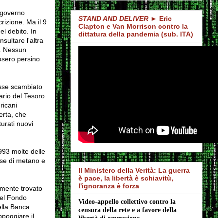
l governo
STAND AND DELIVER
► Eric
rizione. Ma il 9
Clapton e Van Morrison contro la
el debito. In
dittatura della pandemia (sub. ITA)
sultare l'altra
e. Nessun
osero persino
osse scambiato
ario del Tesoro
ricani
erta, che
urati nuovi
993 molte delle
rse di metano e
Il Ministero della Verità: La guerra
è pace, la libertà è schiavitù,
l'ignoranza è forza
lmente trovato
del Fondo
Video-appello collettivo contro la 
ella Banca
censura della rete e a favore della 
poggiare il