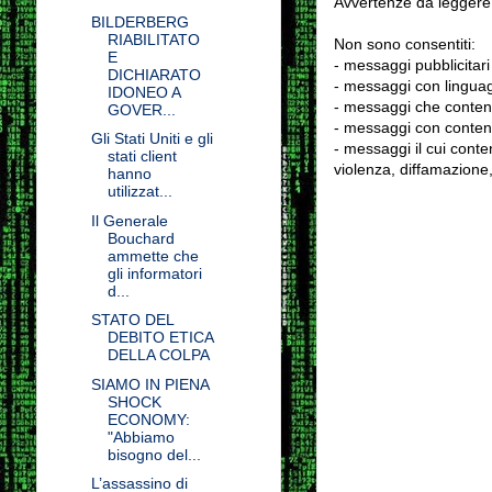
Avvertenze da leggere 
BILDERBERG
RIABILITATO
Non sono consentiti:
E
- messaggi pubblicitari
DICHIARATO
- messaggi con linguag
IDONEO A
- messaggi che conten
GOVER...
- messaggi con contenu
Gli Stati Uniti e gli
- messaggi il cui conten
stati client
violenza, diffamazione,
hanno
utilizzat...
Il Generale
Bouchard
ammette che
gli informatori
d...
STATO DEL
DEBITO ETICA
DELLA COLPA
SIAMO IN PIENA
SHOCK
ECONOMY:
"Abbiamo
bisogno del...
L’assassino di