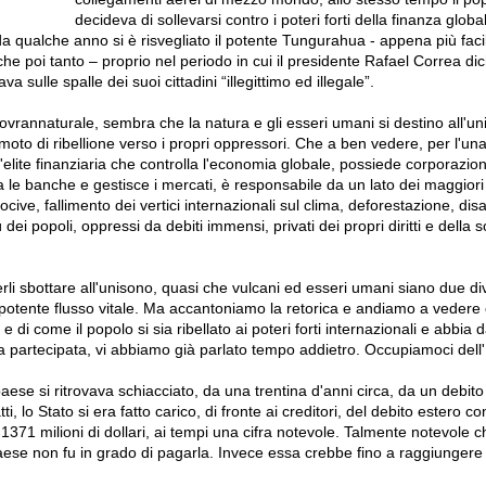
decideva di sollevarsi contro i poteri forti della finanza global
da qualche anno si è risvegliato il potente Tungurahua - appena più faci
 poi tanto – proprio nel periodo in cui il presidente Rafael Correa dich
a sulle spalle dei suoi cittadini “illegittimo ed illegale”.
ovrannaturale, sembra che la natura e gli esseri umani si destino all'uni
oto di ribellione verso i propri oppressori. Che a ben vedere, per l'una e
elite finanziaria che controlla l'economia globale, possiede corporazion
la le banche e gestisce i mercati, è responsabile da un lato dei maggiori 
cive, fallimento dei vertici internazionali sul clima, deforestazione, disas
ù dei popoli, oppressi da debiti immensi, privati dei propri diritti e della 
li sbottare all'unisono, quasi che vulcani ed esseri umani siano due di
 potente flusso vitale. Ma accantoniamo la retorica e andiamo a vedere
e di come il popolo si sia ribellato ai poteri forti internazionali e abbia 
 partecipata, vi abbiamo già parlato tempo addietro. Occupiamoci dell
aese si ritrovava schiacciato, da una trentina d'anni circa, da un debito
i, lo Stato si era fatto carico, di fronte ai creditori, del debito estero co
i 1371 milioni di dollari, ai tempi una cifra notevole. Talmente notevole c
paese non fu in grado di pagarla. Invece essa crebbe fino a raggiungere l