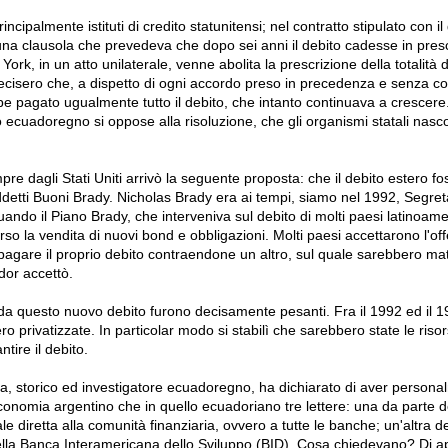
rincipalmente istituti di credito statunitensi; nel contratto stipulato con i
una clausola che prevedeva che dopo sei anni il debito cadesse in presc
rk, in un atto unilaterale, venne abolita la prescrizione della totalità d
i decisero che, a dispetto di ogni accordo preso in precedenza e senza con
be pagato ugualmente tutto il debito, che intanto continuava a crescer
cuadoregno si oppose alla risoluzione, che gli organismi statali nasc
e dagli Stati Uniti arrivò la seguente proposta: che il debito estero f
ddetti Buoni Brady. Nicholas Brady era ai tempi, siamo nel 1992, Segret
ando il Piano Brady, che interveniva sul debito di molti paesi latinoame
erso la vendita di nuovi bond e obbligazioni. Molti paesi accettarono l'off
 pagare il proprio debito contraendone un altro, sul quale sarebbero mat
dor accettò.
da questo nuovo debito furono decisamente pesanti. Fra il 1992 ed il 1
o privatizzate. In particolar modo si stabilì che sarebbero state le riso
ntire il debito.
 storico ed investigatore ecuadoregno, ha dichiarato di aver persona
economia argentino che in quello ecuadoriano tre lettere: una da parte 
e diretta alla comunità finanziaria, ovvero a tutte le banche; un'altra d
lla Banca Interamericana dello Sviluppo (BID). Cosa chiedevano? Di ap