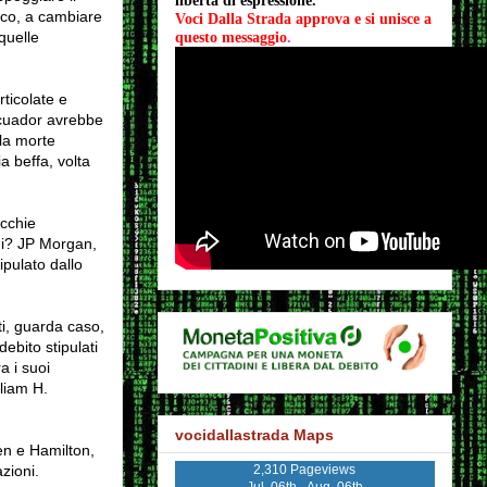
libertà di espressione.
ico, a cambiare
Voci Dalla Strada approva e si unisce a 
quelle
questo messaggio
.
rticolate e
'Ecuador avrebbe
 la morte
 beffa, volta
ecchie
omi? JP Morgan,
pulato dallo
ti, guarda caso,
ebito stipulati
a i suoi
liam H.
vocidallastrada Maps
een e Hamilton,
2,310 Pageviews
zioni.
Jul. 06th - Aug. 06th