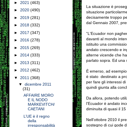
►
2021
(463)
La situazione è prosegu
►
2020
(490)
situazione particolarmen
decisamente troppo per
►
2019
(281)
dal Gennaio 2007, pres
►
2018
(332)
►
2017
(347)
“L'Ecuador non pagherà 
davanti al mondo inter
►
2016
(278)
istituito una commissio
►
2015
(269)
andato crescendo e ing
alterne vicende che han
►
2014
(333)
parlato sopra. Ed una se
►
2013
(311)
►
2012
(462)
È emerso, ad esempio, c
è stato destinato a pro
▼
2011
(368)
per fare gli interessi 
▼
dicembre 2011
quindi giunta alla conc
(31)
AFFAIRE MORO
Da allora, potendo util
E IL NODO
l'Ecuador è andato inc
MARKEVITCH/
diminuita di quasi il 15
CAETANI
L’UE è il regno
Nell'ottobre 2010 il pr
della
sostegno di cui gode da
irresponsabilità