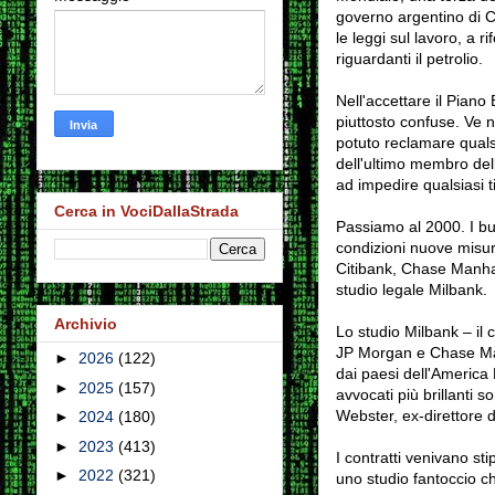
governo argentino di C
le leggi sul lavoro, a 
riguardanti il petrolio.
Nell'accettare il Piano
piuttosto confuse. Ve n
potuto reclamare qualsi
dell'ultimo membro del
ad impedire qualsiasi t
Cerca in VociDallaStrada
Passiamo al 2000. I bu
condizioni nuove misur
Citibank, Chase Manhat
studio legale Milbank.
Archivio
Lo studio Milbank – il 
JP Morgan e Chase Manh
►
2026
(122)
dai paesi dell'America 
►
2025
(157)
avvocati più brillanti
Webster, ex-direttore d
►
2024
(180)
►
2023
(413)
I contratti venivano sti
►
2022
(321)
uno studio fantoccio ch