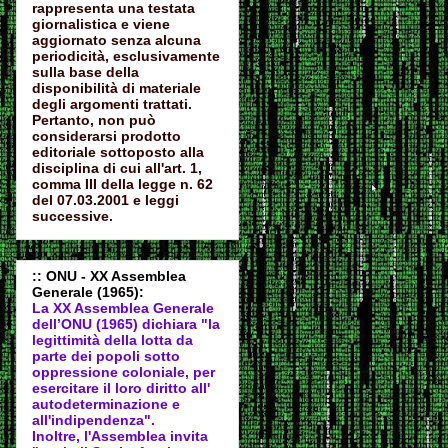
rappresenta una testata
giornalistica e viene
aggiornato senza alcuna
periodicità, esclusivamente
sulla base della
disponibilità di materiale
degli argomenti trattati.
Pertanto, non può
considerarsi prodotto
editoriale sottoposto alla
disciplina di cui all'art. 1,
comma III della legge n. 62
del 07.03.2001 e leggi
successive.
:: ONU - XX Assemblea
Generale (1965):
La XX Assemblea Generale
dell’ONU (1965) dichiara "la
legittimità della lotta da
parte dei popoli sotto
oppressione coloniale, per
esercitare il loro diritto all'
autodeter
minazione e
all'indipendenza".
Inoltre, l'Assemblea invita