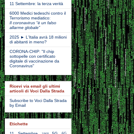
11 Settembre: la terza verità
6000 Medici tedeschi contro il
Terrorismo mediatico:
Il coronavirus “è un falso
allarme globale”
2025 ► L'Italia avrà 18 milioni
di abitanti in meno?
CORONA-CHIP: "Il chip
sottopelle con certificato
digitale di vaccinazione da
Coronavirus"
Ricevi via email gli ultimi
articoli di Voci Dalla Strada
Subscribe to Voci Dalla Strada
by Email
Etichette
11 Settembre
5G
6G
1968