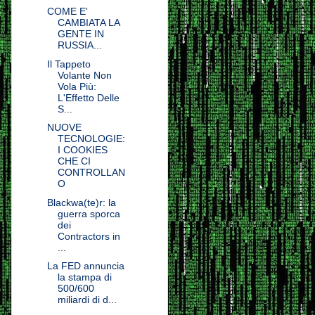
COME E'
CAMBIATA LA
GENTE IN
RUSSIA...
Il Tappeto
Volante Non
Vola Più:
L'Effetto Delle
S...
NUOVE
TECNOLOGIE:
I COOKIES
CHE CI
CONTROLLAN
O
Blackwa(te)r: la
guerra sporca
dei
Contractors in
...
La FED annuncia
la stampa di
500/600
miliardi di d...