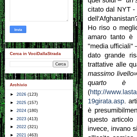
quei soldi – "
un 
citato dal NYT - 
dell'Afghanistan
Ho riso o megli
amaro tanto è ev
"media ufficiali"
Cerca in VociDallaStrada
dato grande ris
trattative alle q
massimo livello»
quarto è 
Archivio
(
http://www.last
►
2026
(123)
19girata.asp
. ar
►
2025
(157)
è presumibilment
►
2024
(180)
questo articolo
►
2023
(413)
►
2022
(321)
invece, invano s
►
2021
(463)