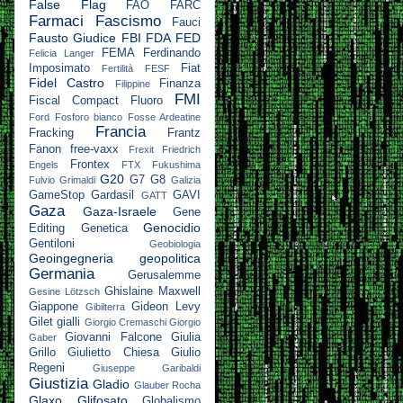
False Flag
FAO
FARC
Farmaci
Fascismo
Fauci
Fausto Giudice
FBI
FDA
FED
FEMA
Ferdinando
Felicia Langer
Imposimato
Fiat
Fertilità
FESF
Fidel Castro
Finanza
Filippine
FMI
Fiscal Compact
Fluoro
Ford
Fosforo bianco
Fosse Ardeatine
Francia
Fracking
Frantz
Fanon
free-vaxx
Frexit
Friedrich
Frontex
Engels
FTX
Fukushima
G20
G7
G8
Fulvio Grimaldi
Galizia
GameStop
Gardasil
GAVI
GATT
Gaza
Gaza-Israele
Gene
Genocidio
Editing
Genetica
Gentiloni
Geobiologia
Geoingegneria
geopolitica
Germania
Gerusalemme
Ghislaine Maxwell
Gesine Lötzsch
Giappone
Gideon Levy
Gibilterra
Gilet gialli
Giorgio Cremaschi
Giorgio
Giovanni Falcone
Giulia
Gaber
Grillo
Giulietto Chiesa
Giulio
Regeni
Giuseppe Garibaldi
Giustizia
Gladio
Glauber Rocha
Glaxo
Glifosato
Globalismo