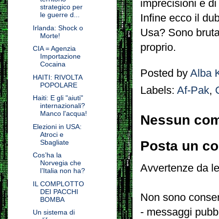
imprecisioni e di 
strategico per
le guerre d...
Infine ecco il du
Irlanda: Shock o
Usa? Sono brutali
Morte!
proprio.
CIA = Agenzia
Importazione
Cocaina
Posted by
Alba 
HAITI: RIVOLTA
POPOLARE
Labels:
Af-Pak
,
Haiti: E gli "aiuti"
internazionali?
Manco l'acqua!
Nessun co
Elezioni in USA:
Atroci e
Sbagliate
Posta un c
Cos’ha la
Norvegia che
Avvertenze da le
l’Italia non ha?
IL COMPLOTTO
DEI PACCHI
Non sono consent
BOMBA
- messaggi pubbli
Un sistema di