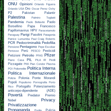
ONU
Opinioni
Orlando Figuera
Oro
Orlando USA
Oscar Perez
Oxhy
P2
Pakistan
Palantir
Palestina
Palmiro Togliatti
Pandemia
Paolo
Paolo Bellavite
Borsellino
Papa Francesco
Papillomavirus HPV
Paracetamolo
Parigi
Pasolini
Paraguay
Patagonia
Patrice Lumumba
Paul Craig Roberts
PCR
Pedocriminalità
Pedofilia
Pentagono
Pensione
Pepe Escobar
Perù
Pesticidi
Pertosse
PESCO
Pfizer
Petrolio
Petizioni
PFAS
PIL
Piano Casa
PILA IR
Pirelli
Pizzagate
PKK
Plan Condor
Plasma
Politica Interna
POI
Poliomelite
Politica Internazionale
Polonia
Ponte Morandi
Polizia
Popoli
Populismo
Pornografia
Porto
Portogallo
Potenziamento
Rico
anticorpo-dipendente (ADE)
Povertà
Predator
Premio
Privacy
Nobel
Privatizzazione
Propaganda
Pulizia
Puglia