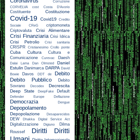
Coronavirus
Corruzione
CORVELVA
cost
Costa D'Avorio
Costituzione
Costituente
Covid-19
Covid19
Credito
criptomoneta
Sociale
CReG
Crisi Alimentare
Criptovaluta
Crisi Finanziaria
Crisi Idrica
Crisi Petrolio
Crisi sanitaria
CRISPR
Cristianesimo
Crollo ponte
Cuba
Cultura
Cultura e
Comunicazione
Daesh
Curevac
Daniel
Dalai Lama
Dan Olmsted
Estulin
DARPA
Danimarca
David
Debito
Davos
Bowie
DDT
de
Debito Pubblico
Debito
Decrescita
Sovrano
Decodex
Deep State
Default
DeepFake
Defender Europe
Deflazione
Democrazia
Dengue
Depopolamento
Depopolazione
Desaparecidos
DEW
Dhakka
Digital Service Act
Digitalizzazione
Dilma
Digiuno
Diritti
Diritti
Roussef
Umani
Diritto Internazionale