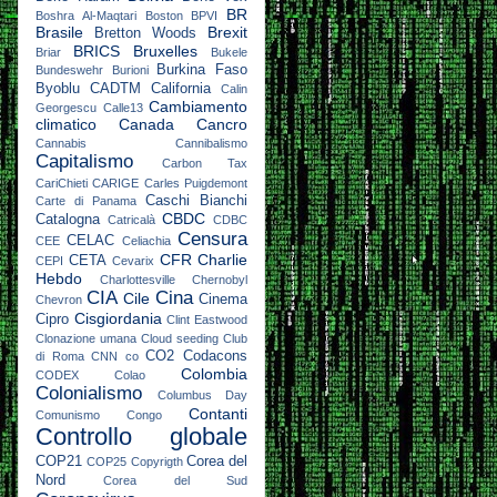
BR
Boshra Al-Maqtari
Boston
BPVI
Brasile
Brexit
Bretton Woods
BRICS
Bruxelles
Briar
Bukele
Burkina Faso
Bundeswehr
Burioni
Byoblu
CADTM
California
Calin
Cambiamento
Georgescu
Calle13
climatico
Canada
Cancro
Cannabis
Cannibalismo
Capitalismo
Carbon Tax
CariChieti
CARIGE
Carles Puigdemont
Caschi Bianchi
Carte di Panama
CBDC
Catalogna
Catricalà
CDBC
Censura
CELAC
CEE
Celiachia
CFR
Charlie
CETA
CEPI
Cevarix
Hebdo
Charlottesville
Chernobyl
CIA
Cina
Cile
Cinema
Chevron
Cisgiordania
Cipro
Clint Eastwood
Clonazione umana
Cloud seeding
Club
CO2
Codacons
di Roma
CNN
co
Colombia
CODEX
Colao
Colonialismo
Columbus Day
Contanti
Comunismo
Congo
Controllo globale
COP21
Corea del
COP25
Copyrigth
Nord
Corea del Sud