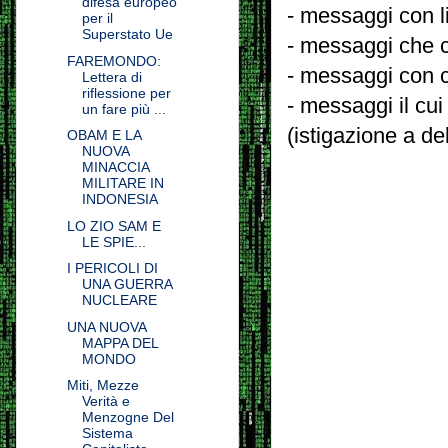
difesa europeo
- messaggi con l
per il
Superstato Ue
- messaggi che c
FAREMONDO:
- messaggi con c
Lettera di
riflessione per
- messaggi il cui
un fare più ...
(istigazione a de
OBAM E LA
NUOVA
MINACCIA
MILITARE IN
INDONESIA
LO ZIO SAM E
LE SPIE...
I PERICOLI DI
UNA GUERRA
NUCLEARE
UNA NUOVA
MAPPA DEL
MONDO
Miti, Mezze
Verità e
Menzogne Del
Sistema