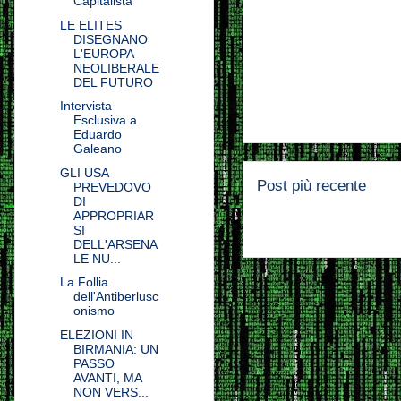
Capitalista
LE ELITES
DISEGNANO
L'EUROPA
NEOLIBERALE
DEL FUTURO
Intervista
Esclusiva a
Eduardo
Galeano
GLI USA
Post più recente
PREVEDOVO
DI
APPROPRIAR
SI
DELL'ARSENA
LE NU...
La Follia
dell'Antiberlusc
onismo
ELEZIONI IN
BIRMANIA: UN
PASSO
AVANTI, MA
NON VERS...