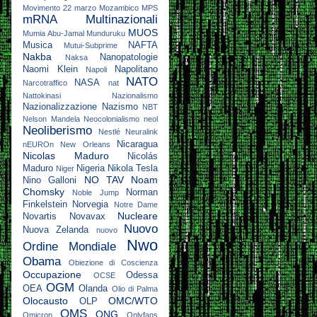
Movimento 22 marzo
Mozambico
MPS
mRNA
Multinazionali
MUOS
Mumia Abu-Jamal
Munduruku
Musica
NAFTA
Mutui-Subprime
Nakba
Nanopatologie
Naksa
Naomi Klein
Napolitano
Napoli
NATO
NASA
Narcotraffico
nat
Nattokinasi
Nazionalismo
Nazionalizzazione
Nazismo
NBT
Nelson Mandela
Neocolonialismo
neol
Neoliberismo
Nestlé
Neuralink
Nicaragua
nEUROn
New Orleans
Nicolas Maduro
Nicolás
Maduro
Nigeria
Nikola Tesla
Niger
NO TAV
Noam
Nino Galloni
Chomsky
Norman
Noble Jump
Finkelstein
Norvegia
Notre Dame
Nucleare
Novartis
Novavax
Nuovo
Nuova Zelanda
nuovo
Nwo
Ordine Mondiale
Obama
Obiezione di Coscienza
Occupazione
Odessa
OCSE
OGM
OEA
Olanda
Olio di Palma
Olocausto
OMC/WTO
OLP
OMS
ONG
Omicron
Onlyfans