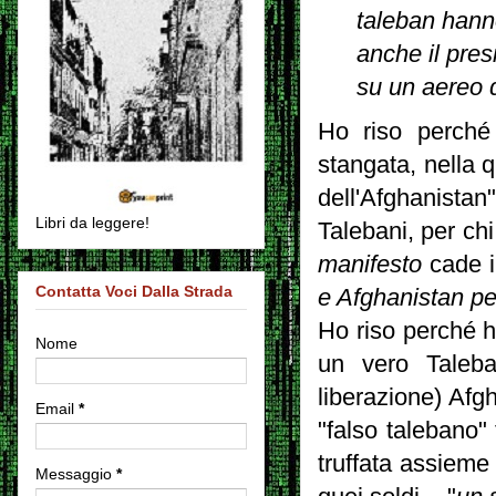
taleban hanno
anche il pres
su un aereo 
Ho riso perché
stangata, nella 
dell'Afghanista
Libri da leggere!
Talebani, per ch
manifesto
cade i
Contatta Voci Dalla Strada
e Afghanistan pe
Ho riso perché h
Nome
un vero Taleban
liberazione) Afg
Email
*
"falso talebano" 
truffata assiem
Messaggio
*