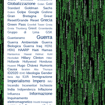
Globalizzazione
Gold
Golan
Goldman Sachs
Standard
Golpe
Google
Grafene
Golem
Gran Bretagna
Great
Grecia
Reset/Grande Reset
Green Pass
Grenfell Tower
Greta
Grexit
Greta Thunberg
Groenlandia
Gruppo di Lima
GSK
Guerra
Guantanamo
Guerra Ambientale
Guerra
Biologica
Guerra Iraq
H1N1
HAARP
Haiti
Hamas
H5N1
Hantavirus
Hawaii
Helmut Kohl
Hillary Clinton
Hezbollah
Hitler
Hollande
Hollywood
Honduras
Hugo Chávez
Humoris
Huawei
Causa
Ibrahim Abu Thuraya
ID2020
Ideologia Gender
ID4D
Immigrazione
ILVA
Ilaria Alpi
Imperialismo
Impero
IMU
Incendio
Inceneritori
Inchieste
India
Inflazione
Indipendenza
Informazione
Influenza
Inquinamento
elettromagnetico
Insetti
Instagram