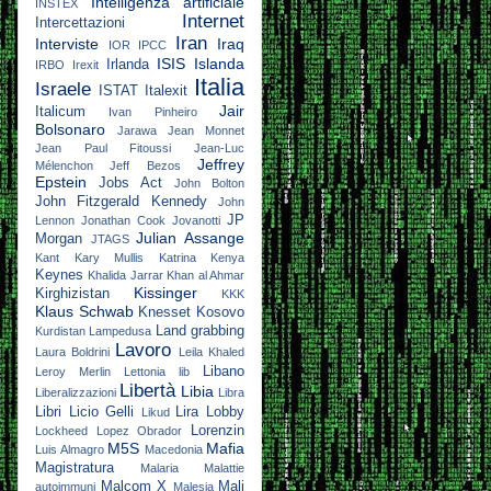
Intelligenza artificiale
INSTEX
Internet
Intercettazioni
Iran
Interviste
Iraq
IOR
IPCC
ISIS
Islanda
Irlanda
IRBO
Irexit
Italia
Israele
ISTAT
Italexit
Jair
Italicum
Ivan Pinheiro
Bolsonaro
Jarawa
Jean Monnet
Jean Paul Fitoussi
Jean-Luc
Jeffrey
Mélenchon
Jeff Bezos
Epstein
Jobs Act
John Bolton
John Fitzgerald Kennedy
John
JP
Lennon
Jonathan Cook
Jovanotti
Julian Assange
Morgan
JTAGS
Kant
Kary Mullis
Katrina
Kenya
Keynes
Khalida Jarrar
Khan al Ahmar
Kissinger
Kirghizistan
KKK
Klaus Schwab
Knesset
Kosovo
Land grabbing
Kurdistan
Lampedusa
Lavoro
Laura Boldrini
Leila Khaled
Libano
Leroy Merlin
Lettonia
lib
Libertà
Libia
Liberalizzazioni
Libra
Libri
Licio Gelli
Lira
Lobby
Likud
Lorenzin
Lockheed
Lopez Obrador
M5S
Mafia
Luis Almagro
Macedonia
Magistratura
Malaria
Malattie
Malcom X
Mali
autoimmuni
Malesia