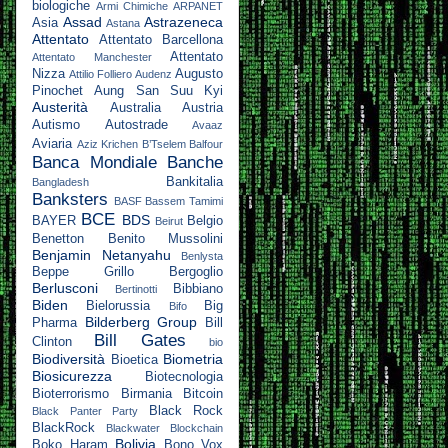
biologiche
Armi Chimiche
ARPANET
Assad
Astrazeneca
Asia
Astana
Attentato
Attentato Barcellona
Attentato
Attentato Manchester
Nizza
Augusto
Attilio Folliero
Audenz
Pinochet
Aung San Suu Kyi
Austerità
Australia
Austria
Autismo
Autostrade
Avaaz
Aviaria
Aziz Krichen
B’Tselem
Balfour
Banca Mondiale
Banche
Bankitalia
Bangladesh
Banksters
BASF
Bassem Tamimi
BCE
BDS
BAYER
Belgio
Beirut
Benetton
Benito Mussolini
Benjamin Netanyahu
Benlysta
Beppe Grillo
Bergoglio
Berlusconi
Bibbiano
Bertinotti
Biden
Bielorussia
Big
Bifo
Bilderberg Group
Pharma
Bill
Bill Gates
Clinton
bio
Biodiversità
Biometria
Bioetica
Biosicurezza
Biotecnologia
Bioterrorismo
Birmania
Bitcoin
Black Rock
Black Panter Party
BlackRock
Blackwater
Blockchain
Bolivia
Boko Haram
Bono Vox