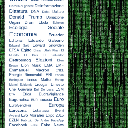
Disinformazione
Disforia di genere
Dittatura
DNA
Dollaro
Doha
Donald Trump
Donazione
Droni
Organi
Ebola
Echelon
Ecologia Sociale
Economia
Ecuador
Eduardo Galeano
Editoriali
Edward Snowden
Edward Said
Egitto
EFSA
Ehsan Ullah Khan
El
Mundo
El Pais
El Salvador
Elezioni
Elettrosmog
Ellen
Elon Musk
EMA
EMF
Brown
Emmanuel Macron
ENEL
Energie Rinnovabili
ENI
Enrico
Enrico Mattei
Berlinguer
Enricp
Erdogan
Ernesto
Mattei
Epidemie
Che Guevara
ESM
Erri De Luca
Etica
EudraVigilance
ETA
Euro
Eugenetica
Eurasia
EUR
Europa
EuroGendFor
Eurozona
Eutanasia
Eventi
Evo Morales
Expo 2015
Avversi
EZLN
Fabrizio De André
FaceApp
Facebook
Fake News
Fake