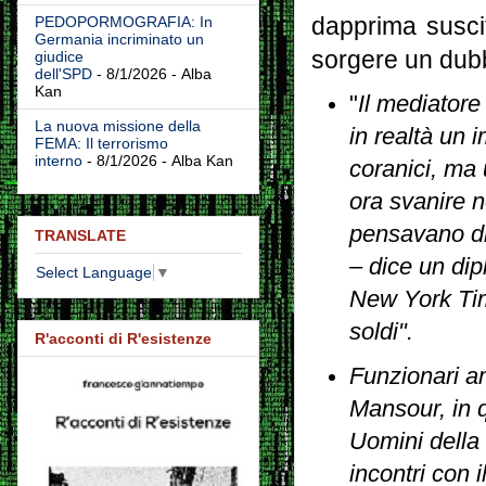
dapprima suscit
PEDOPORMOGRAFIA: In
Germania incriminato un
sorgere un dubb
giudice
dell'SPD
- 8/1/2026
- Alba
Kan
"
Il mediatore
La nuova missione della
in realtà un 
FEMA: Il terrorismo
interno
- 8/1/2026
- Alba Kan
coranici, ma
ora svanire n
pensavano di 
TRANSLATE
– dice un dip
Select Language
▼
New York Tim
soldi".
R'acconti di R'esistenze
Funzionari a
Mansour, in 
Uomini della
incontri con 