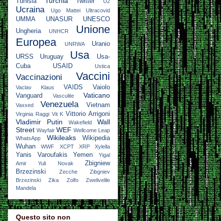
Turchia
Tunisia
Twitter
U2
Ucraina
Ugo Mattei
Ultracovid
UMMA
UNASUR
UNESCO
Unione
Ungheria
UNHCR
Europea
Uranio
UNRWA
Usa
URSS
Uruguay
Usa-
Cuba
USAID
Ustica
Vaccini
Vaccinazioni
VAIDS
Vaiolo
Vaclav Klaus
Vaticano
Vanguard
Vasculite
Venezuela
Vietnam
Vaxxed
Vittorio Arrigoni
Virginia Raggi
Vit K
Vladimir Putin
Wall
Wakefield
Street
WEF
Wayfair
Wellcome Leap
Wikileaks
Wikipedia
WhatsApp
Wuhan
WWF
XCPT
XRP
Xylella
Yanis Varoufakis
Yemen
Yigal
Zbigniew
Amir
Yuli Novak
Brzezinski
Zecche
Zibgniev
Brzezinski
Zika
Zolfo
Zwelivelile
Mandela
Questo sito non