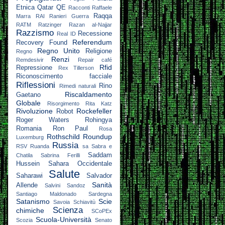
Etnica
Qatar
QE
Racconti
Raffaele
Raqqa
Marra
RAI
Ranieri Guerra
RATM
Ratzinger
Razan al-Najjar
Razzismo
Recessione
Real ID
Referendum
Recovery Found
Regno Unito
Religione
Regno
Renzi
Remdesivir
Repair café
Rfid
Repressione
Rex Tillerson
Riconoscimento facciale
Riflessioni
Rino
Rimedi naturali
Riscaldamento
Gaetano
Globale
Risorgimento
Rita Katz
Rivoluzione
Rockefeller
Robot
Roger Waters
Rohingya
Romania
Ron Paul
Rosa
Rothschild
Roundup
Luxemburg
Russia
RSV
Ruanda
sa
Sabra e
Saddam
Chatila
Sabrina Ferilli
Hussein
Sahara Occidentale
Salute
Saharawi
Salvador
Sanità
Allende
Salvini
Sandoz
Santiago Maldonado
Sardegna
Satanismo
Scie
Savoia
Schiavitù
Scienza
chimiche
SCoPEx
Scuola-Università
Scozia
Senato