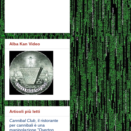
Alba Kan Video
Articoli più letti
Cannibal Club
, il ristorante
per cannibali è una
manipolazione "Overton