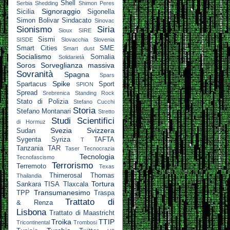
Shell
Serbia
Shedding
Shimon Peres
Signoraggio
Sicilia
Sigonella
Simon Bolivar
Sindacato
Sinovac
Sionismo
Siria
Sioux
SIRE
Sismi
SISDE
Slovacchia
Slovenia
Smart Cities
SME
Smart dust
Socialismo
Somalia
Solidarietà
Soros
Sorveglianza massiva
Sovranità
Spagna
Spars
Spike
Spartacus
Sport
SPION
Spread
Srebrenica
Standing Rock
Stato di Polizia
Stefano Cucchi
Storia
Stefano Montanari
Stretto
Studi Scientifici
di Hormuz
Svezia
Svizzera
Sudan
Sygenta
Syriza
TAFTA
T
Tanzania
TAR
Taser
Tecnocrazia
Tecnologia
Tecnofascismo
Terrorismo
Terremoto
Texas
Thimerosal
Thomas
Thailandia
Tortura
Sankara
TISA
Tlaxcala
Transumanesimo
TPP
Traspa
Trattato di
& Renza
Lisbona
Trattato di Maastricht
Troika
TTIP
Tricontinental
Trombosi