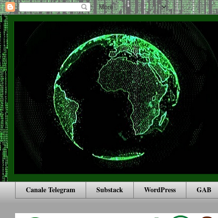
Canale Telegram
Substack
WordPress
GAB