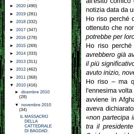
all'esito comico d
►
2020
(490)
notizia data da u
►
2019
(281)
Ho riso perché c
►
2018
(332)
ottenuto che non 
►
2017
(347)
potrebbe per lor
►
2016
(278)
Ho riso perché 
►
2015
(269)
►
2014
(333)
avrebbero già av
►
2013
(311)
il più significati
►
2012
(462)
avuto inizio, nov
►
2011
(368)
Ho riso – ma qu
▼
2010
(416)
l'ennesima volta 
►
dicembre 2010
(28)
avviene in Afgh
▼
novembre 2010
aveva dichiarato 
(34)
IL MASSACRO
«non partecipa i
DELLA
tra il presiden
CATTEDRALE
DI BAGDAD: