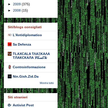
►
2009
(375)
►
2008
(15)
Siti/blogs consigliati
L'Antidiplomatico
Sa Defenza
TLAXCALA ΤΛΑΞΚΑΛΑ
ТЛАКСКАЛА تلاكسكالا
Controinformazione
Nin.Gish.Zid.Da
Mostra tutto
Siti stranieri
Activist Post