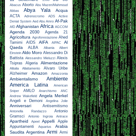
Aborto
Abacus
Abu Mazen/Mahmoud
Abya Yala
Acqua
Abbas
ACTA
Adrenocromo
ADS Active
Af-Pak
Denial System
Aed Abu Amro
Africa
Afghanistan
AfD
AGCOM
Agenda 2030
Agenda 21
Agricoltura
Ahed
Agroforestazione
AIFA
Al
Tamimi
AIDS
AIPAC
Qaeda
ALBA
Albania
Albert
Aldo Moro
Alessandro Di
Einstein
Battista
Alexis
Alessandro Mieluzzi
Alimentazione
Tsipras
Algeria
Alvaro Uribe
Alitalia
Allattamento
Amazon
Alzheimer
Amazzonia
Ambiente
Ambientalismo
America Latina
American
AMLO
Sniper
Anarchismo
ANC
Angela Merkel
Andrew Wakefield
Angeli e Demoni
Angelina Jolie
Anniversari
Antisemitismo
Antonio
Antonella Randazzo
Gramsci
Antonio Ingroia
Antrace
Apartheid
Appelli
Apple
Apeel
Arabia
Appuntamenti
Aquarius
Armi
Saudita
Argentina
Armi