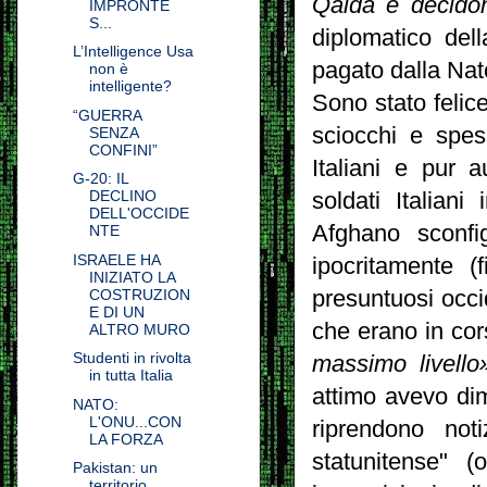
Qaida e decidon
IMPRONTE
S...
diplomatico del
L’Intelligence Usa
pagato dalla Nat
non è
intelligente?
Sono stato felic
“GUERRA
sciocchi e spes
SENZA
CONFINI”
Italiani e pur 
G-20: IL
DECLINO
soldati Italiani
DELL'OCCIDE
Afghano sconfi
NTE
ISRAELE HA
ipocritamente (
INIZIATO LA
COSTRUZION
presuntuosi occi
E DI UN
che erano in cor
ALTRO MURO
Studenti in rivolta
massimo livello
in tutta Italia
attimo avevo dim
NATO:
L'ONU...CON
riprendono noti
LA FORZA
statunitense" 
Pakistan: un
territorio