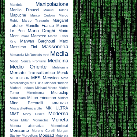
Manipolazione
Mandela
Manlio Dinucci
Manuel Talens
Mapuche
Marco Cedolin
Marco
Margaret
Rubio
Marco Travaglio
Tatcher
Marielle Franco
Marine
Mario Draghi
Le Pen
Mario
Monti
Marocco
marò
Martin Luther
Marwan Barghouti
Marx
King
Massoneria
Massimo Fini
Media
Mattarella
McDonalds
med
Medicina
Medici Senza Frontiere
Medio Oriente
Melatonina
Mercato Transatlantico
Merck
MES
Messico
MERCOSUR
Meta
Metereologia
METREX
Michael Hudson
Michael Ledeen
Michael Moore
Michel
Microchip
Temer
Microbioma
Milton Friedman
Midazolam
Minibot
Mino Pecorelli
MINURSO
MK ULTRA
Miocardite/Pericardite
Moderna
MMT
Moby Prince
Moneta
Moira Millan
Monarchia
Moneta alternativa
Monoclonali
Monsanto
Moreno Corelli
Morgan
Mossad
Stanley
Morgellons
Motorola