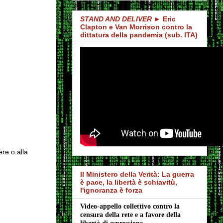
STAND AND DELIVER
► Eric
Clapton e Van Morrison contro la
dittatura della pandemia (sub. ITA)
ere o alla
Il Ministero della Verità: La guerra
è pace, la libertà è schiavitù,
l'ignoranza è forza
Video-appello collettivo contro la 
censura della rete e a favore della 