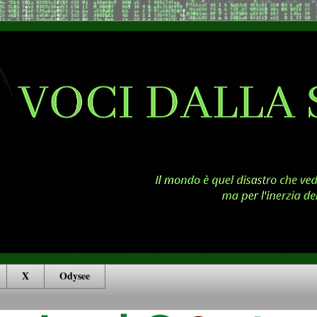
X
Odysee