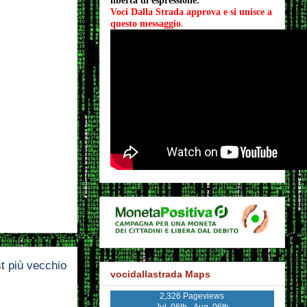
libertà di espressione.
Voci Dalla Strada approva e si unisce a 
questo messaggio
.
t più vecchio
vocidallastrada Maps
2,326 Pageviews
Jul. 06th - Aug. 06th