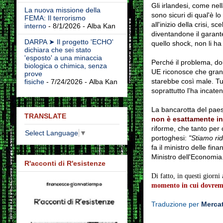
Gli irlandesi, come nel
La nuova missione della
sono sicuri di qual'è l
FEMA: Il terrorismo
all'inizio della crisi, s
interno
- 8/1/2026
- Alba Kan
diventandone il garant
DARPA ➤ Il progetto 'ECHO'
quello shock,
non li ha
dichiara che sei stato
'esposto' a una minaccia
Perché il problema, do
biologica o chimica, senza
UE riconosce che gran 
prove
starebbe così male
.
Tut
fisiche
- 7/24/2026
- Alba Kan
soprattutto l'ha incate
La bancarotta del paes
TRANSLATE
non è esattamente in
riforme, che tanto per 
Select Language
▼
portoghesi:
"Stiamo rid
fa il ministro delle fin
Ministro dell'Economia
R'acconti di R'esistenze
Di fatto, in questi giorni
momento in cui dovremo
Traduzione per
Mercat