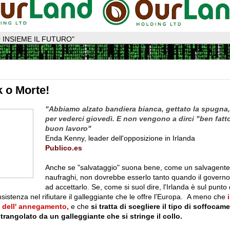
 INSIEME IL FUTURO"
k o Morte!
"Abbiamo alzato bandiera bianca, gettato la spugna,
per vederci giovedì. E non vengono a dirci "ben fatto
buon lavoro"
Enda Kenny, leader dell'opposizione in Irlanda
Publico.es
Anche se "salvataggio" suona bene, come un salvagente c
naufraghi, non dovrebbe esserlo tanto quando il governo
ad accettarlo
.
Se, come si suol dire, l'Irlanda è sul punto 
sistenza nel rifiutare il galleggiante che le offre l'Europa.
A meno ch
e
i
 dell' annegamento,
e che
si tratta di scegliere il tipo di soffocam
trangolato da un galleggiante che
si stringe il collo.