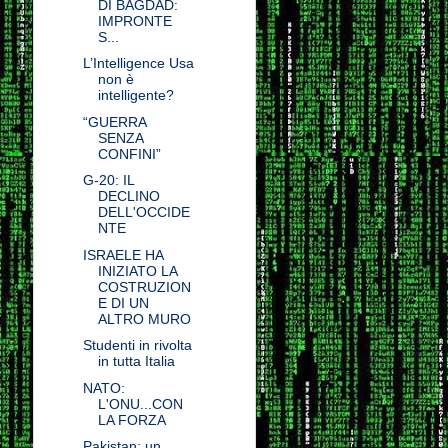
DI BAGDAD:
IMPRONTE
S...
L’Intelligence Usa
non è
intelligente?
“GUERRA
SENZA
CONFINI”
G-20: IL
DECLINO
DELL'OCCIDE
NTE
ISRAELE HA
INIZIATO LA
COSTRUZION
E DI UN
ALTRO MURO
Studenti in rivolta
in tutta Italia
NATO:
L'ONU...CON
LA FORZA
Pakistan: un