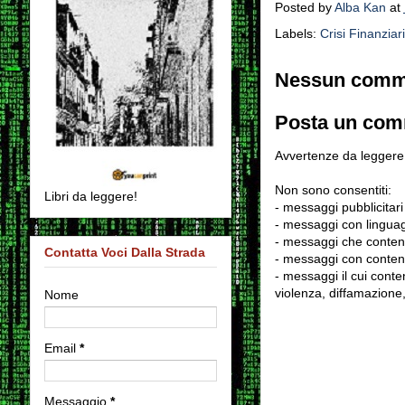
Posted by
Alba Kan
at
Labels:
Crisi Finanziar
Nessun comm
Posta un co
Avvertenze da leggere 
Non sono consentiti:
Libri da leggere!
- messaggi pubblicitari
- messaggi con linguag
- messaggi che conten
Contatta Voci Dalla Strada
- messaggi con contenu
- messaggi il cui conten
violenza, diffamazione,
Nome
Email
*
Messaggio
*