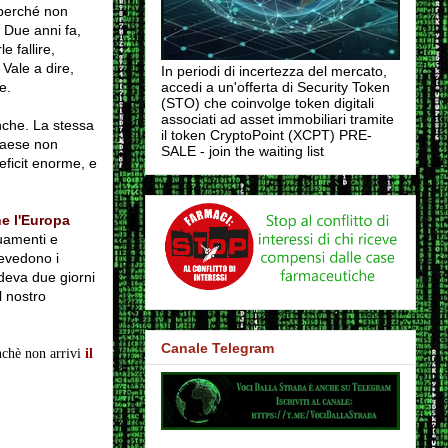
 perché non
Due anni fa,
e fallire,
Vale a dire,
In periodi di incertezza del mercato,
e.
accedi a un'offerta di Security Token
(STO) che coinvolge token digitali
associati ad asset immobiliari tramite
nche.
La stessa
il token CryptoPoint (XCPT) PRE-
 paese non
SALE - join the waiting list
eficit enorme, e
.
ne l'Europa
guamenti e
evedono i
ndeva due giorni
l nostro
Canale Telegram
inchè non arrivi
il