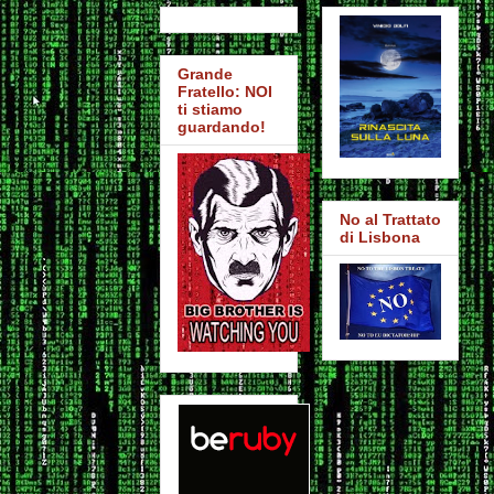
Grande
Fratello: NOI
ti stiamo
guardando!
No al Trattato
di Lisbona