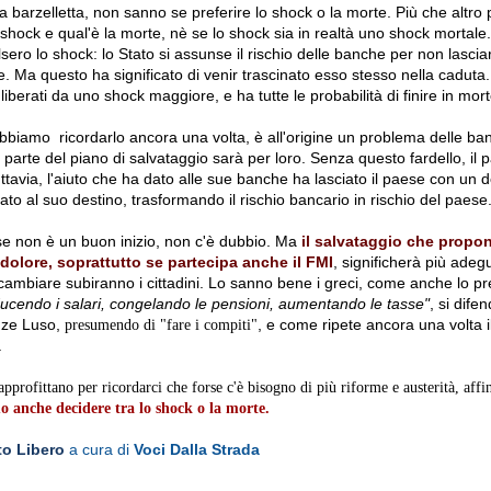
la barzelletta, non sanno se preferire lo shock o la morte.
Più che altro
o shock e qual'è la morte, nè se lo shock sia in realtà uno shock mortale.
celsero lo shock: lo Stato si assunse il rischio delle banche per non lasciarl
e.
Ma questo ha significato di venir trascinato esso stesso nella caduta.
 liberati da uno shock maggiore
, e ha tutte le probabilità di finire in mort
bbiamo ricordarlo ancora una volta, è all'origine un problema delle ba
parte del piano di salvataggio sarà per loro.
Senza questo fardello, il
tavia, l'aiuto che ha dato alle sue banche ha lasciato il paese con un d
nato al suo destino, trasformando il rischio bancario in rischio del paese
e non è un buon inizio, non c'è dubbio.
Ma
il salvataggio che propo
dolore, soprattutto se partecipa anche
il FMI
, significherà più ade
cambiare subiranno i cittadini.
Lo sanno bene i greci, come anche lo pr
ucendo i salari, congelando le pensioni, aumentando le tasse"
, si dife
anze Luso,
, e come ripete ancora una volta i
presumendo di "fare i compiti"
.
 approfittano per ricordarci che forse c'è bisogno di più riforme e austerità, aff
 anche decidere tra lo shock o la morte.
o Libero
a cura di
Voci Dalla Strada