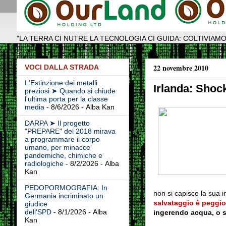
"LA TERRA CI NUTRE LA TECNOLOGIA CI GUIDA: COLTIVIAMO
22 novembre 2010
VOCI DALLA STRADA
L'Estinzione dei metalli
Irlanda: Shoc
preziosi ➤ Quando si chiude
l'ultima porta per la classe
media
- 8/6/2026
- Alba Kan
DARPA ➤ Il progetto
"PREPARE" del 2018 mirava
a programmare il corpo
umano, per minacce
pandemiche, chimiche e
radiologiche
- 8/2/2026
- Alba
Kan
PEDOPORMOGRAFIA: In
non si capisce la
sua in
Germania incriminato un
salvataggio è peggio
giudice
dell'SPD
- 8/1/2026
- Alba
ingerendo acqua, o s
Kan