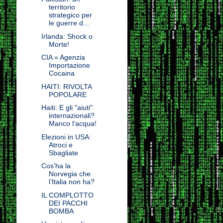
territorio
strategico per
le guerre d...
Irlanda: Shock o
Morte!
CIA = Agenzia
Importazione
Cocaina
HAITI: RIVOLTA
POPOLARE
Haiti: E gli "aiuti"
internazionali?
Manco l'acqua!
Elezioni in USA:
Atroci e
Sbagliate
Cos’ha la
Norvegia che
l’Italia non ha?
IL COMPLOTTO
DEI PACCHI
BOMBA