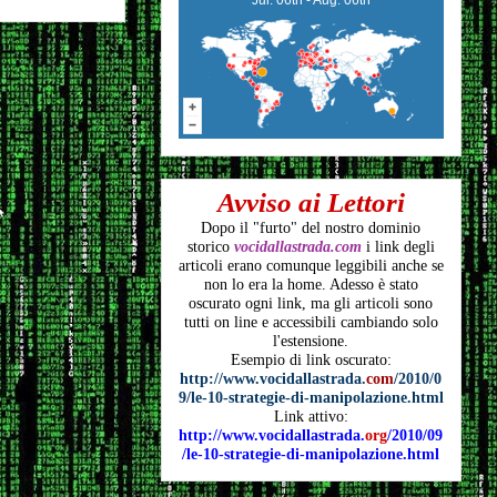
Avviso ai Lettori
Dopo il "furto" del nostro dominio
storico
vocidallastrada.com
i link degli
articoli
erano comunque leggibili anche se
non lo era la home. Adesso è stato
oscurato ogni link, ma gli articoli
sono
tutti on line e accessibili cambiando solo
l'estensione.
Esempio di link oscurato:
http://www.vocidallastrada.
com
/2010/0
9/le-10-strategie-di-manipolazione.html
Link attivo:
http://www.vocidallastrada.
org
/2010/09
/le-10-strategie-di-manipolazione.html