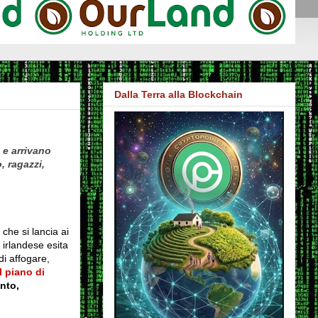
Dalla Terra alla Blockchain
 e arrivano
, ragazzi,
he si lancia ai
 irlandese
esita
di affogare,
l piano di
ento,