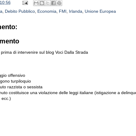
10:56
ia
,
Debito Pubblico
,
Economia
,
FMI
,
Irlanda
,
Unione Europea
ento:
mmento
prima di intervenire sul blog Voci Dalla Strada
gio offensivo
gono turpiloquio
to razzista o sessista
uto costituisce una violazione delle leggi italiane (istigazione a delinqu
 ecc.)