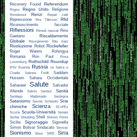
Referendum
Recovery Found
Regno Unito
Religione
Regno
Renzi
Remdesivir
Repair café
Rfid
Repressione
Rex Tillerson
Riconoscimento facciale
Riflessioni
Rino
Rimedi naturali
Riscaldamento
Gaetano
Globale
Risorgimento
Rita Katz
Rivoluzione
Rockefeller
Robot
Roger Waters
Rohingya
Romania
Ron Paul
Rosa
Rothschild
Roundup
Luxemburg
Russia
RSV
Ruanda
sa
Sabra e
Saddam
Chatila
Sabrina Ferilli
Hussein
Sahara Occidentale
Salute
Saharawi
Salvador
Sanità
Allende
Salvini
Sandoz
Santiago Maldonado
Sardegna
Satanismo
Scie
Savoia
Schiavitù
Scienza
chimiche
SCoPEx
Scuola-Università
Scozia
Senato
Shell
Serbia
Shedding
Shimon Peres
Signoraggio
Sicilia
Sigonella
Simon Bolivar
Sindacato
Sinovac
Sionismo
Siria
Sioux
SIRE