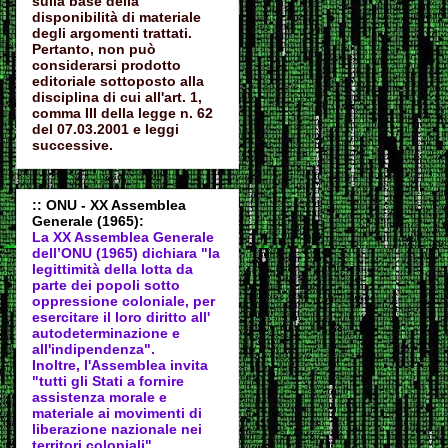
sulla base della
disponibilità di materiale
degli argomenti trattati.
Pertanto, non può
considerarsi prodotto
editoriale sottoposto alla
disciplina di cui all'art. 1,
comma III della legge n. 62
del 07.03.2001 e leggi
successive.
:: ONU - XX Assemblea
Generale (1965):
La XX Assemblea Generale
dell’ONU (1965) dichiara "la
legittimità della lotta da
parte dei popoli sotto
oppressione coloniale, per
esercitare il loro diritto all'
autodeter
minazione e
all'indipendenza".
Inoltre, l'Assemblea invita
"tutti gli Stati a fornire
assistenza morale e
materiale ai movimenti di
liberazione nazionale nei
territori coloniali".