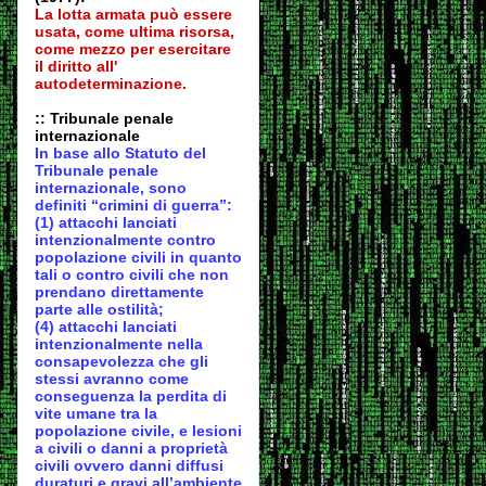
La lotta armata può essere
usata, come ultima risorsa,
come mezzo per esercitare
il diritto all'
autodeter
minazione.
:: Tribunale penale
internazionale
In base allo Statuto del
Tribunale penale
internazionale, sono
definiti “crimini di guerra”:
(1) attacchi lanciati
intenzionalmente contro
popolazione civili in quanto
tali o contro civili che non
prendano direttamente
parte alle ostilità;
(4) attacchi lanciati
intenzionalmente nella
consapevolezza che gli
stessi avranno come
conseguenza la perdita di
vite umane tra la
popolazione civile, e lesioni
a civili o danni a proprietà
civili ovvero danni diffusi
duraturi e gravi all’ambiente