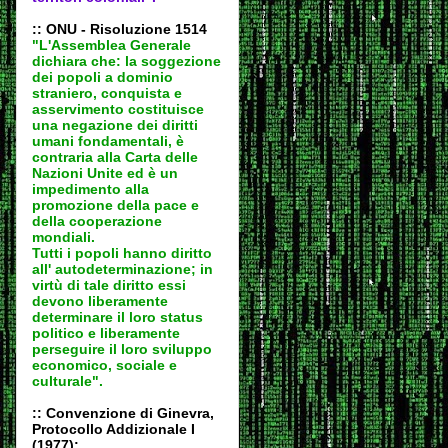
:: ONU - Risoluzione 1514
"L'Assemblea Generale
dichiara che: la soggezione
dei popoli a dominio
straniero, conquista e
asservimento costituisce
una negazione dei diritti
umani fondamentali, è
contraria alla Carta delle
Nazioni Unite ed è un
impedimento alla
promozione della pace e
della cooperazione
mondiali.
Tutti i popoli hanno diritto
all' autodeter
minazione; in
virtù di tale diritto essi
devono liberamente
determinare il loro status
politico e liberamente
perseguire il loro sviluppo
economico, sociale e
culturale".
:: Convenzione di Ginevra,
Protocollo Addizionale I
(1977):