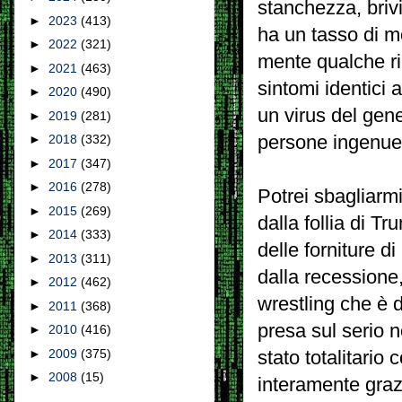
stanchezza, brivi
►
2023
(413)
ha un tasso di mo
►
2022
(321)
mente qualche ri
►
2021
(463)
sintomi identici 
►
2020
(490)
un virus del gen
►
2019
(281)
persone ingenue 
►
2018
(332)
►
2017
(347)
►
2016
(278)
Potrei sbagliarmi
►
2015
(269)
dalla follia di Tr
►
2014
(333)
delle forniture d
►
2013
(311)
dalla recessione,
►
2012
(462)
wrestling che è d
►
2011
(368)
presa sul serio n
►
2010
(416)
►
2009
(375)
stato totalitario
►
2008
(15)
interamente grazi