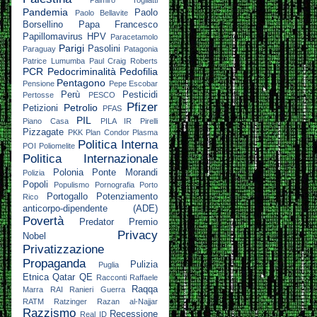
Pandemia
Paolo
Paolo Bellavite
Borsellino
Papa Francesco
Papillomavirus HPV
Paracetamolo
Parigi
Pasolini
Paraguay
Patagonia
Patrice Lumumba
Paul Craig Roberts
PCR
Pedocriminalità
Pedofilia
Pentagono
Pensione
Pepe Escobar
Perù
Pesticidi
Pertosse
PESCO
Pfizer
Petrolio
Petizioni
PFAS
PIL
Piano Casa
PILA IR
Pirelli
Pizzagate
PKK
Plan Condor
Plasma
Politica Interna
POI
Poliomelite
Politica Internazionale
Polonia
Ponte Morandi
Polizia
Popoli
Populismo
Pornografia
Porto
Portogallo
Potenziamento
Rico
anticorpo-dipendente (ADE)
Povertà
Predator
Premio
Privacy
Nobel
Privatizzazione
Propaganda
Pulizia
Puglia
Etnica
Qatar
QE
Racconti
Raffaele
Raqqa
Marra
RAI
Ranieri Guerra
RATM
Ratzinger
Razan al-Najjar
Razzismo
Recessione
Real ID