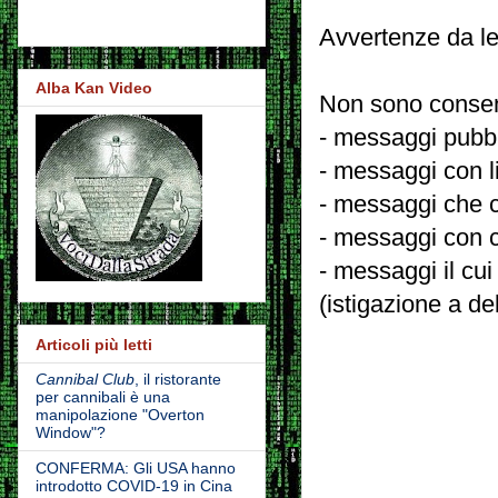
Avvertenze da le
Alba Kan Video
Non sono consent
- messaggi pubbli
- messaggi con l
- messaggi che c
- messaggi con c
- messaggi il cui
(istigazione a de
Articoli più letti
Cannibal Club
, il ristorante
per cannibali è una
manipolazione "Overton
Window"?
CONFERMA: Gli USA hanno
introdotto COVID-19 in Cina