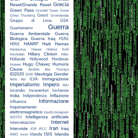
Grecia
Reset/Grande Reset
Green Pass
Grenfell Tower
Greta
Grexit
Greta Thunberg
Groenlandia
Gruppo di Lima
GSK
Guerra
Guantanamo
Guerra Ambientale
Guerra
Biologica
Guerra Iraq
H1N1
HAARP
Haiti
Hamas
H5N1
Hantavirus
Hawaii
Helmut Kohl
Hillary Clinton
Hezbollah
Hitler
Hollande
Hollywood
Honduras
Hugo Chávez
Humoris
Huawei
Causa
Ibrahim Abu Thuraya
ID2020
Ideologia Gender
ID4D
Immigrazione
ILVA
Ilaria Alpi
Imperialismo
Impero
IMU
Incendio
Inceneritori
Inchieste
India
Inflazione
Indipendenza
Informazione
Influenza
Inquinamento
elettromagnetico
Insetti
Instagram
Intelligenza artificiale
INSTEX
Internet
Intercettazioni
Iran
Interviste
Iraq
IOR
IPCC
ISIS
Islanda
Irlanda
IRBO
Irexit