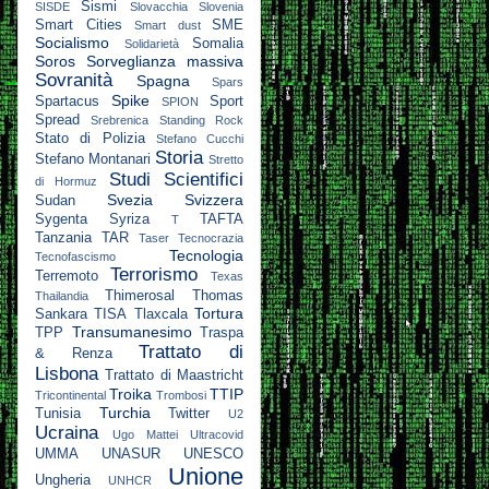
Sismi
SISDE
Slovacchia
Slovenia
Smart Cities
SME
Smart dust
Socialismo
Somalia
Solidarietà
Soros
Sorveglianza massiva
Sovranità
Spagna
Spars
Spike
Spartacus
Sport
SPION
Spread
Srebrenica
Standing Rock
Stato di Polizia
Stefano Cucchi
Storia
Stefano Montanari
Stretto
Studi Scientifici
di Hormuz
Svezia
Svizzera
Sudan
Sygenta
Syriza
TAFTA
T
Tanzania
TAR
Taser
Tecnocrazia
Tecnologia
Tecnofascismo
Terrorismo
Terremoto
Texas
Thimerosal
Thomas
Thailandia
Tortura
Sankara
TISA
Tlaxcala
Transumanesimo
TPP
Traspa
Trattato di
& Renza
Lisbona
Trattato di Maastricht
Troika
TTIP
Tricontinental
Trombosi
Turchia
Tunisia
Twitter
U2
Ucraina
Ugo Mattei
Ultracovid
UMMA
UNASUR
UNESCO
Unione
Ungheria
UNHCR