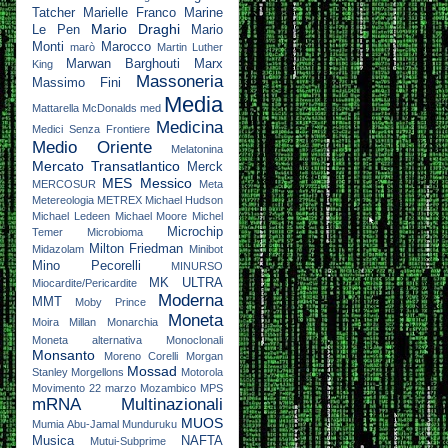
Tatcher
Marielle Franco
Marine
Mario Draghi
Le Pen
Mario
Monti
Marocco
marò
Martin Luther
Marwan Barghouti
Marx
King
Massoneria
Massimo Fini
Media
Mattarella
McDonalds
med
Medicina
Medici Senza Frontiere
Medio Oriente
Melatonina
Mercato Transatlantico
Merck
MES
Messico
MERCOSUR
Meta
Metereologia
METREX
Michael Hudson
Michael Ledeen
Michael Moore
Michel
Microchip
Temer
Microbioma
Milton Friedman
Midazolam
Minibot
Mino Pecorelli
MINURSO
MK ULTRA
Miocardite/Pericardite
Moderna
MMT
Moby Prince
Moneta
Moira Millan
Monarchia
Moneta alternativa
Monoclonali
Monsanto
Moreno Corelli
Morgan
Mossad
Stanley
Morgellons
Motorola
Movimento 22 marzo
Mozambico
MPS
mRNA
Multinazionali
MUOS
Mumia Abu-Jamal
Munduruku
Musica
NAFTA
Mutui-Subprime