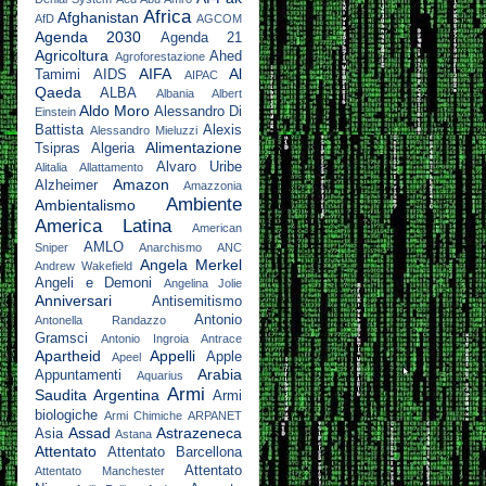
Africa
Afghanistan
AfD
AGCOM
Agenda 2030
Agenda 21
Agricoltura
Ahed
Agroforestazione
AIFA
Al
Tamimi
AIDS
AIPAC
Qaeda
ALBA
Albania
Albert
Aldo Moro
Alessandro Di
Einstein
Battista
Alexis
Alessandro Mieluzzi
Alimentazione
Tsipras
Algeria
Alvaro Uribe
Alitalia
Allattamento
Amazon
Alzheimer
Amazzonia
Ambiente
Ambientalismo
America Latina
American
AMLO
Sniper
Anarchismo
ANC
Angela Merkel
Andrew Wakefield
Angeli e Demoni
Angelina Jolie
Anniversari
Antisemitismo
Antonio
Antonella Randazzo
Gramsci
Antonio Ingroia
Antrace
Apartheid
Appelli
Apple
Apeel
Arabia
Appuntamenti
Aquarius
Armi
Saudita
Argentina
Armi
biologiche
Armi Chimiche
ARPANET
Assad
Astrazeneca
Asia
Astana
Attentato
Attentato Barcellona
Attentato
Attentato Manchester