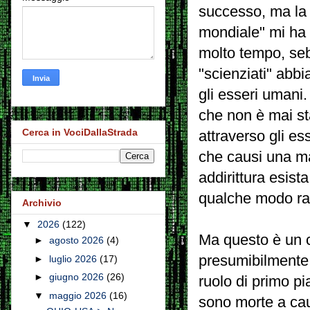
successo, ma la 
mondiale" mi ha c
molto tempo, sebb
"scienziati" abb
gli esseri umani
che non è mai st
Cerca in VociDallaStrada
attraverso gli es
che causi una mal
addirittura esist
qualche modo rap
Archivio
▼
2026
(122)
Ma questo è un c
►
agosto 2026
(4)
presumibilmente 
►
luglio 2026
(17)
►
giugno 2026
(26)
ruolo di primo pi
▼
maggio 2026
(16)
sono morte a cau