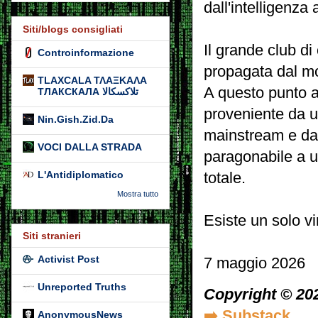
dall'intelligenza 
Siti/blogs consigliati
Il grande club di
Controinformazione
propagata dal mo
TLAXCALA ΤΛΑΞΚΑΛΑ
A questo punto a
ТЛАКСКАЛА تلاكسكالا
proveniente da un
Nin.Gish.Zid.Da
mainstream e da 
VOCI DALLA STRADA
paragonabile a u
L'Antidiplomatico
totale.
Mostra tutto
Esiste un solo vi
Siti stranieri
Activist Post
7 maggio 2026
Unreported Truths
Copyright © 20
➡️ Substack
AnonymousNews