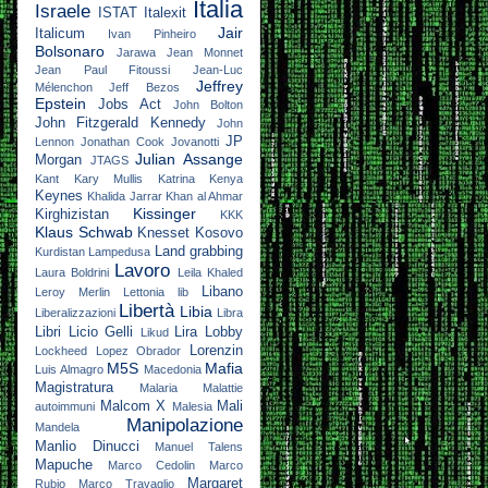
Italia
Israele
ISTAT
Italexit
Jair
Italicum
Ivan Pinheiro
Bolsonaro
Jarawa
Jean Monnet
Jean Paul Fitoussi
Jean-Luc
Jeffrey
Mélenchon
Jeff Bezos
Epstein
Jobs Act
John Bolton
John Fitzgerald Kennedy
John
JP
Lennon
Jonathan Cook
Jovanotti
Julian Assange
Morgan
JTAGS
Kant
Kary Mullis
Katrina
Kenya
Keynes
Khalida Jarrar
Khan al Ahmar
Kissinger
Kirghizistan
KKK
Klaus Schwab
Knesset
Kosovo
Land grabbing
Kurdistan
Lampedusa
Lavoro
Laura Boldrini
Leila Khaled
Libano
Leroy Merlin
Lettonia
lib
Libertà
Libia
Liberalizzazioni
Libra
Libri
Licio Gelli
Lira
Lobby
Likud
Lorenzin
Lockheed
Lopez Obrador
M5S
Mafia
Luis Almagro
Macedonia
Magistratura
Malaria
Malattie
Malcom X
Mali
autoimmuni
Malesia
Manipolazione
Mandela
Manlio Dinucci
Manuel Talens
Mapuche
Marco Cedolin
Marco
Margaret
Rubio
Marco Travaglio