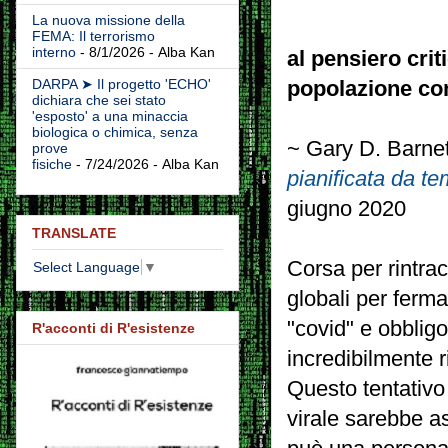
La nuova missione della
FEMA: Il terrorismo
interno
- 8/1/2026
- Alba Kan
al pensiero crit
DARPA ➤ Il progetto 'ECHO'
popolazione c
dichiara che sei stato
'esposto' a una minaccia
biologica o chimica, senza
~ Gary D. Barnet
prove
fisiche
- 7/24/2026
- Alba Kan
pianificata da t
giugno 2020
TRANSLATE
Corsa per rintracc
Select Language
▼
globali per ferma
"covid" e obbligo
R'acconti di R'esistenze
incredibilmente r
Questo tentativo
virale sarebbe 