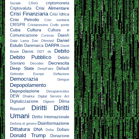
criptomoneta
Sociale
CReG
Crisi Alimentare
Criptovaluta
Crisi Finanziaria
Crisi Idrica
Crisi Petrolio
Crisi sanitaria
CRISPR
Cristianesimo
Crollo ponte
Cuba
Cultura
Cultura e
Comunicazione
Daesh
Curevac
Daniel
Dalai Lama
Dan Olmsted
Estulin
DARPA
Danimarca
David
Debito
Davos
Bowie
DDT
de
Debito Pubblico
Debito
Decrescita
Sovrano
Decodex
Deep State
Default
DeepFake
Defender Europe
Deflazione
Democrazia
Dengue
Depopolamento
Depopolazione
Desaparecidos
DEW
Dhakka
Digital Service Act
Digitalizzazione
Dilma
Digiuno
Diritti
Diritti
Roussef
Umani
Diritto Internazionale
Disinformazione
Disforia di genere
Dittatura
DNA
Dollaro
Doha
Donald Trump
Donazione