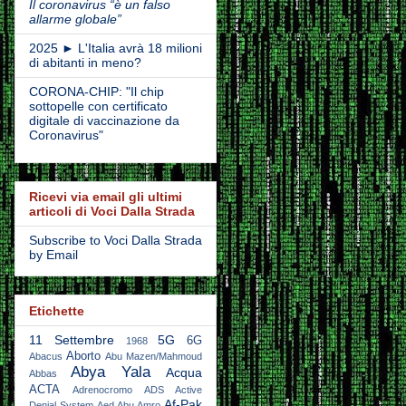
Il coronavirus “è un falso
allarme globale”
2025 ► L'Italia avrà 18 milioni
di abitanti in meno?
CORONA-CHIP: "Il chip
sottopelle con certificato
digitale di vaccinazione da
Coronavirus"
Ricevi via email gli ultimi
articoli di Voci Dalla Strada
Subscribe to Voci Dalla Strada
by Email
Etichette
11 Settembre
5G
6G
1968
Aborto
Abacus
Abu Mazen/Mahmoud
Abya Yala
Acqua
Abbas
ACTA
Adrenocromo
ADS Active
Af-Pak
Denial System
Aed Abu Amro