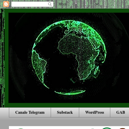
Canale Telegram
Substack
WordPress
GAB