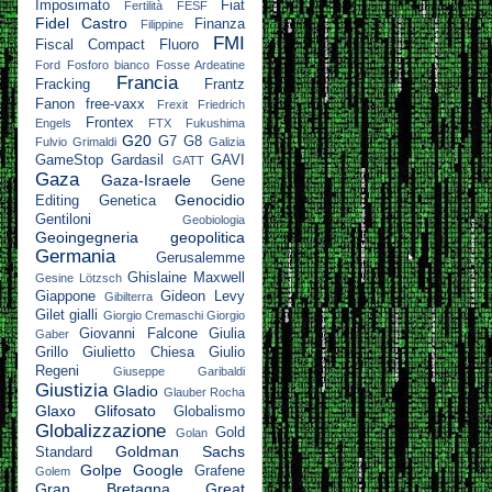
Imposimato
Fiat
Fertilità
FESF
Fidel Castro
Finanza
Filippine
FMI
Fiscal Compact
Fluoro
Ford
Fosforo bianco
Fosse Ardeatine
Francia
Fracking
Frantz
Fanon
free-vaxx
Frexit
Friedrich
Frontex
Engels
FTX
Fukushima
G20
G7
G8
Fulvio Grimaldi
Galizia
GameStop
Gardasil
GAVI
GATT
Gaza
Gaza-Israele
Gene
Genocidio
Editing
Genetica
Gentiloni
Geobiologia
Geoingegneria
geopolitica
Germania
Gerusalemme
Ghislaine Maxwell
Gesine Lötzsch
Giappone
Gideon Levy
Gibilterra
Gilet gialli
Giorgio Cremaschi
Giorgio
Giovanni Falcone
Giulia
Gaber
Grillo
Giulietto Chiesa
Giulio
Regeni
Giuseppe Garibaldi
Giustizia
Gladio
Glauber Rocha
Glaxo
Glifosato
Globalismo
Globalizzazione
Gold
Golan
Goldman Sachs
Standard
Golpe
Google
Grafene
Golem
Gran Bretagna
Great