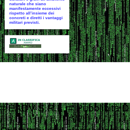
naturale che siano
manifestamente eccessivi
rispetto all’insieme dei
concreti e diretti i vantaggi
militari previsti.
# EADV S.R.L. # Pubblicità Digitale e Programmatic Advertising # ___ ____ _ __ # ___ / | / __ \ | / / # / _ \/ /| | / / / / | / / # / __/ ___ |/ /_/ /| |/ / # \___/_/ |_/_____/ |___/ # # Contattaci per informazioni commerciali # Website: www.eadv.it # Email: marketing@eadv.it # START ads.txt - vocidallastrada.org - 2023-10-18 14:39:45 eadv.it, 13135, DIRECT 152media.info, 152M10, RESELLER 33across.com, 0010b00002MptHCAAZ, RESELLER, bbea06d9c4d2853c 33across.com, 0010b00002T3JniAAF, RESELLER, bbea06d9c4d2853c 33across.com, 0010b00002cGp2AAAS, RESELLER, bbea06d9c4d2853c 33across.com, 0013300001kQj2HAAS, RESELLER, bbea06d9c4d2853c 33across.com, 0015a00002oUk4aAAC, RESELLER, bbea06d9c4d2853c 33across.com, 0015a00003DKg9ZAAT, RESELLER, bbea06d9c4d2853c ad.plus, 352349, RESELLER adagio.io, 1294, RESELLER adcolony.com, 496220845654deec, RESELLER, 1ad675c9de6b5176 adform.com, 1226, RESELLER adform.com, 1819, RESELLER, 9f5210a2f0999e32 adform.com, 1889, RESELLER adform.com, 1943, RESELLER adform.com, 2110, RESELLER adform.com, 2112, RESELLER adform.com, 2437, RESELLER, 9f5210a2f0999e32 adform.com, 2464, RESELLER, 9f5210a2f0999e32 adform.com, 3027, RESELLER adform.com, 622, RESELLER adipolo.com, 617128b0fe110c0ddd7603b4, RESELLER admanmedia.com, 43, RESELLER admixer.net, b6d49994-83c5-4ff9-aa8a-c9eb99d1bc8c, RESELLER adsinteractive.hu, 258, RESELLER adswizz.com, consumable, RESELLER adswizz.com, entravision, RESELLER adswizz.com, targetspot, RESELLER adtech.com, 4687, RESELLER adtelligent.com, 537714, RESELLER advertising.com, 14832, RESELLER advertising.com, 21483, RESELLER advertising.com, 23089, RESELLER advertising.com, 28246, RESELLER advertising.com, 28305, RESELLER advertising.com, 28335, RESELLER, e1a5b5b6e3255540 advertising.com, 6814, RESELLER advertising.com, 7574, RESELLER adyoulike.com, 83d15ef72d387a1e60e5a1399a2b0c03, RESELLER adyoulike.com, b3e21aeb2e950aa59e5e8cc1b6dd6f8e, RESELLER, 4ad745ead2958bf7 adyoulike.com, b4bf4fdd9b0b915f746f6747ff432bde, RESELLER, 4ad745ead2958bf7 ampliffy.com, 5037, RESELLER amxrtb.com, 105199548, RESELLER aniview.com, 5e82edf1634339243920a8e5, RESELLER, 78b21b97965ec3f8 aniview.com, 5ef4bc022e79664d2b473869, RESELLER, 78b21b97965ec3f8 aol.com, 27093, RESELLER aol.com, 46658, RESELLER aol.com, 58905, RESELLER, e1a5b5b6e3255540 aolcloud.net, 4687, RESELLER appads.in, 107606, RESELLER appnexus.com, 10040, RESELLER, f5ab79cb980f11d1 appnexus.com, 10200, RESELLER, f5ab79cb980f11d1 appnexus.com, 10239, RESELLER, f5ab79cb980f11d1 appnexus.com, 10371, RESELLER, f5ab79cb980f11d1 appnexus.com, 11470, RESELLER appnexus.com, 11487, RESELLER, f5ab79cb980f11d1 appnexus.com, 11664, RESELLER, f5ab79cb980f11d1 appnexus.com, 11786, RESELLER, f5ab79cb980f11d1 appnexus.com, 11924, RESELLER, f5ab79cb980f11d1 appnexus.com, 12223, RESELLER, f5ab79cb980f11d1 appnexus.com, 12290, RESELLER, f5ab79cb980f11d1 appnexus.com, 12637, RESELLER, f5ab79cb980f11d1 appnexus.com, 13044, RESELLER, f5ab79cb980f11d1 appnexus.com, 13099, RESELLER, f5ab79cb980f11d1 appnexus.com, 13381, RESELLER, f5ab79cb980f11d1 appnexus.com, 1356, RESELLER, f5ab79cb980f11d1 appnexus.com, 1360, RESELLER, f5ab79cb980f11d1 appnexus.com, 13701, RESELLER, f5ab79cb980f11d1 appnexus.com, 14077, RESELLER appnexus.com, 14416, RESELLER, f5ab79cb980f11d1 appnexus.com, 1504, RESELLER, f5ab79cb980f11d1 appnexus.com, 1538503, RESELLER, f5ab79cb980f11d1 appnexus.com, 1550730, 