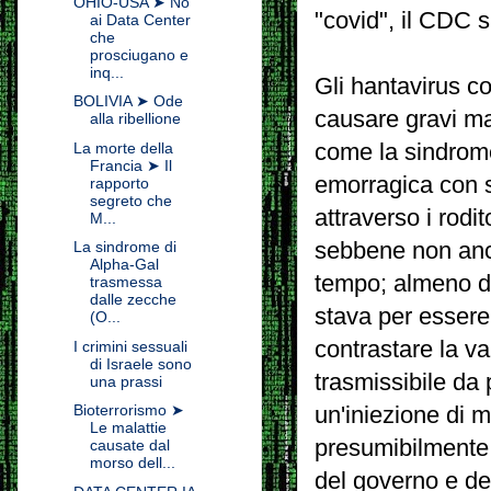
OHIO-USA ➤ No
"covid", il CDC 
ai Data Center
che
prosciugano e
inq...
Gli hantavirus c
BOLIVIA ➤ Ode
causare gravi mal
alla ribellione
come la sindrom
La morte della
Francia ➤ Il
emorragica con 
rapporto
segreto che
attraverso i rodit
M...
sebbene non anco
La sindrome di
Alpha-Gal
tempo; almeno dal
trasmessa
dalle zecche
stava per essere
(O...
contrastare la v
I crimini sessuali
di Israele sono
trasmissibile da 
una prassi
Bioterrorismo ➤
un'iniezione di 
Le malattie
presumibilmente 
causate dal
morso dell...
del governo e de