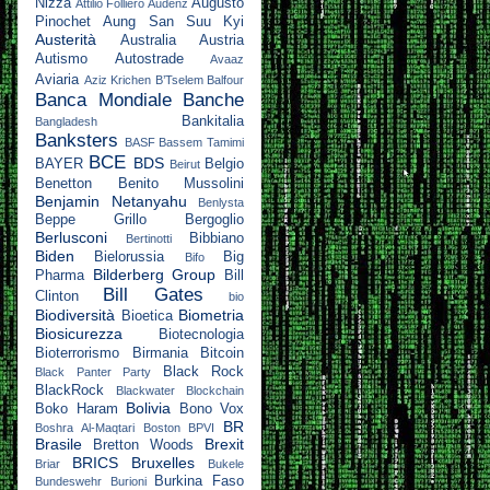
Nizza
Augusto
Attilio Folliero
Audenz
Pinochet
Aung San Suu Kyi
Austerità
Australia
Austria
Autismo
Autostrade
Avaaz
Aviaria
Aziz Krichen
B’Tselem
Balfour
Banca Mondiale
Banche
Bankitalia
Bangladesh
Banksters
BASF
Bassem Tamimi
BCE
BDS
BAYER
Belgio
Beirut
Benetton
Benito Mussolini
Benjamin Netanyahu
Benlysta
Beppe Grillo
Bergoglio
Berlusconi
Bibbiano
Bertinotti
Biden
Bielorussia
Big
Bifo
Bilderberg Group
Pharma
Bill
Bill Gates
Clinton
bio
Biodiversità
Biometria
Bioetica
Biosicurezza
Biotecnologia
Bioterrorismo
Birmania
Bitcoin
Black Rock
Black Panter Party
BlackRock
Blackwater
Blockchain
Bolivia
Boko Haram
Bono Vox
BR
Boshra Al-Maqtari
Boston
BPVI
Brasile
Brexit
Bretton Woods
BRICS
Bruxelles
Briar
Bukele
Burkina Faso
Bundeswehr
Burioni