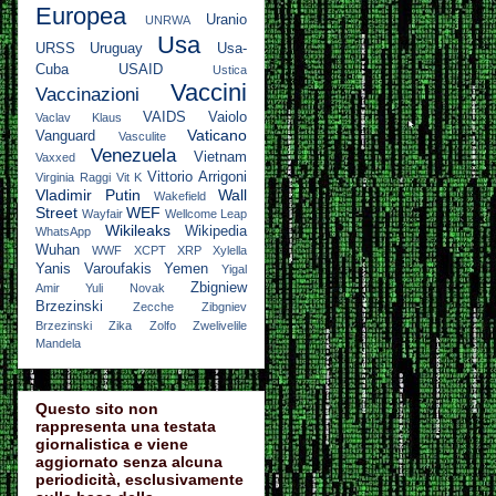
Europea
Uranio
UNRWA
Usa
URSS
Uruguay
Usa-
Cuba
USAID
Ustica
Vaccini
Vaccinazioni
VAIDS
Vaiolo
Vaclav Klaus
Vaticano
Vanguard
Vasculite
Venezuela
Vietnam
Vaxxed
Vittorio Arrigoni
Virginia Raggi
Vit K
Vladimir Putin
Wall
Wakefield
Street
WEF
Wayfair
Wellcome Leap
Wikileaks
Wikipedia
WhatsApp
Wuhan
WWF
XCPT
XRP
Xylella
Yanis Varoufakis
Yemen
Yigal
Zbigniew
Amir
Yuli Novak
Brzezinski
Zecche
Zibgniev
Brzezinski
Zika
Zolfo
Zwelivelile
Mandela
Questo sito non
rappresenta una testata
giornalistica e viene
aggiornato senza alcuna
periodicità, esclusivamente