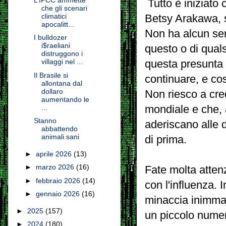
Tutto è iniziato
che gli scenari
climatici
Betsy Arakawa, s
apocalitt...
Non ha alcun sen
I bulldozer
i$raeliani
questo o di qual
distruggono i
villaggi nel ...
questa presunta 
Il Brasile si
continuare, e co
allontana dal
dollaro
Non riesco a cre
aumentando le
mondiale e che, 
...
Stanno
aderiscano alle 
abbattendo
animali sani
di prima.
►
aprile 2026
(13)
►
marzo 2026
(16)
Fate molta atten
►
febbraio 2026
(14)
con l'influenza. 
►
gennaio 2026
(16)
minaccia inimmag
►
2025
(157)
un piccolo numer
►
2024
(180)