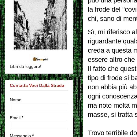
può una persona
la frode del "cov
chi, sano di men
Sì, mi riferisco 
riguardante qual
creda a questa m
essere altro che 
Libri da leggere!
Il fatto che que
tipo di frode si
Contatta Voci Dalla Strada
non abbia più ab
ogni conoscenza 
Nome
ma noto molta me
masse, si tratta s
Email
*
Trovo terribile d
Messaggio
*