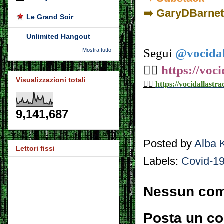
➡️ GaryDBarne
Le Grand Soir
Unlimited Hangout
Segui
@vocidal
Mostra tutto
👉🏼
https://voc
Visualizzazioni totali
👉🏼
https://vocidallastra
9,141,687
Posted by
Alba 
Lettori fissi
Labels:
Covid-1
Nessun co
Posta un c