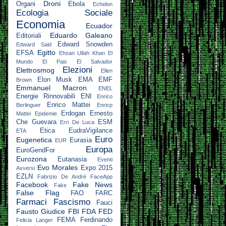
Droni
Organi
Ebola
Echelon
Ecologia Sociale
Economia
Ecuador
Eduardo Galeano
Editoriali
Edward Snowden
Edward Said
Egitto
EFSA
Ehsan Ullah Khan
El
Mundo
El Pais
El Salvador
Elezioni
Elettrosmog
Ellen
Elon Musk
EMA
EMF
Brown
Emmanuel Macron
ENEL
Energie Rinnovabili
ENI
Enrico
Enrico Mattei
Berlinguer
Enricp
Erdogan
Ernesto
Mattei
Epidemie
Che Guevara
ESM
Erri De Luca
Etica
EudraVigilance
ETA
Euro
Eugenetica
Eurasia
EUR
Europa
EuroGendFor
Eurozona
Eutanasia
Eventi
Evo Morales
Expo 2015
Avversi
EZLN
Fabrizio De André
FaceApp
Facebook
Fake News
Fake
False Flag
FAO
FARC
Farmaci
Fascismo
Fauci
Fausto Giudice
FBI
FDA
FED
FEMA
Ferdinando
Felicia Langer