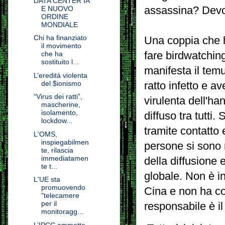
DATA CENTER IA
assassina? Devon
E NUOVO
ORDINE
MONDIALE
Chi ha finanziato
Una coppia che h
il movimento
fare birdwatching
che ha
sostituito l...
manifesta il tem
L’eredità violenta
del $ionismo
ratto infetto e a
“Virus dei ratti”,
virulenta dell'ha
mascherine,
isolamento,
diffuso tra tutt
lockdow...
tramite contatto
L'OMS,
inspiegabilmen
persone si sono 
te, rilascia
immediatamen
della diffusione
te t...
globale. Non è in
L'UE sta
promuovendo
Cina e non ha co
"telecamere
per il
responsabile è i
monitoragg...
L’IPCC ammette