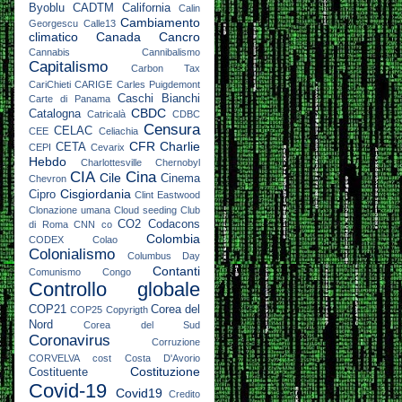
Byoblu
CADTM
California
Calin
Cambiamento
Georgescu
Calle13
climatico
Canada
Cancro
Cannabis
Cannibalismo
Capitalismo
Carbon Tax
CariChieti
CARIGE
Carles Puigdemont
Caschi Bianchi
Carte di Panama
CBDC
Catalogna
Catricalà
CDBC
Censura
CELAC
CEE
Celiachia
CFR
Charlie
CETA
CEPI
Cevarix
Hebdo
Charlottesville
Chernobyl
CIA
Cina
Cile
Cinema
Chevron
Cisgiordania
Cipro
Clint Eastwood
Clonazione umana
Cloud seeding
Club
CO2
Codacons
di Roma
CNN
co
Colombia
CODEX
Colao
Colonialismo
Columbus Day
Contanti
Comunismo
Congo
Controllo globale
COP21
Corea del
COP25
Copyrigth
Nord
Corea del Sud
Coronavirus
Corruzione
CORVELVA
cost
Costa D'Avorio
Costituzione
Costituente
Covid-19
Covid19
Credito