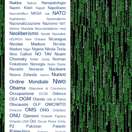
Nakba
Nanopatologie
Naksa
Naomi Klein
Napolitano
Napoli
NATO
NASA
Narcotraffico
nat
Nattokinasi
Nazionalismo
Nazionalizzazione
Nazismo
NBT
Nelson Mandela
Neocolonialismo
neol
Neoliberismo
Nestlé
Neuralink
Nicaragua
nEUROn
New Orleans
Nicolas Maduro
Nicolás
Maduro
Nigeria
Nikola Tesla
Niger
NO TAV
Noam
Nino Galloni
Chomsky
Norman
Noble Jump
Finkelstein
Norvegia
Notre Dame
Nucleare
Novartis
Novavax
Nuovo
Nuova Zelanda
nuovo
Nwo
Ordine Mondiale
Obama
Obiezione di Coscienza
Occupazione
Odessa
OCSE
OGM
OEA
Olanda
Olio di Palma
Olocausto
OMC/WTO
OLP
OMS
ONG
Omicron
Onlyfans
ONU
Opinioni
Orlando Figuera
Oro
Orlando USA
Oscar Perez
Oxhy
P2
Pakistan
Palantir
Palestina
Palmiro Togliatti