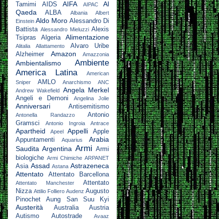
AIFA
Al
Tamimi
AIDS
AIPAC
Qaeda
ALBA
Albania
Albert
Aldo Moro
Alessandro Di
Einstein
Battista
Alexis
Alessandro Mieluzzi
Alimentazione
Tsipras
Algeria
Alvaro Uribe
Alitalia
Allattamento
Amazon
Alzheimer
Amazzonia
Ambiente
Ambientalismo
America Latina
American
AMLO
Sniper
Anarchismo
ANC
Angela Merkel
Andrew Wakefield
Angeli e Demoni
Angelina Jolie
Anniversari
Antisemitismo
Antonio
Antonella Randazzo
Gramsci
Antonio Ingroia
Antrace
Apartheid
Appelli
Apple
Apeel
Arabia
Appuntamenti
Aquarius
Armi
Saudita
Argentina
Armi
biologiche
Armi Chimiche
ARPANET
Assad
Astrazeneca
Asia
Astana
Attentato
Attentato Barcellona
Attentato
Attentato Manchester
Nizza
Augusto
Attilio Folliero
Audenz
Pinochet
Aung San Suu Kyi
Austerità
Australia
Austria
Autismo
Autostrade
Avaaz