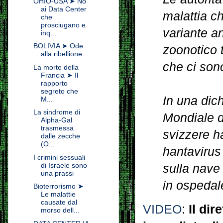
OHIO-USA ➤ No
ai Data Center
malattia ch
che
prosciugano e
variante an
inq...
BOLIVIA ➤ Ode
zoonotico 
alla ribellione
che ci son
La morte della
Francia ➤ Il
rapporto
segreto che
In una dic
M...
La sindrome di
Mondiale d
Alpha-Gal
trasmessa
svizzere h
dalle zecche
(O...
hantavirus
I crimini sessuali
di Israele sono
sulla nave
una prassi
in ospedal
Bioterrorismo ➤
Le malattie
causate dal
VIDEO
:
Il dir
morso dell...