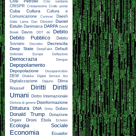
Crisi Petrolio
Crisi sanitaria
CRISPR
Cristianesimo
Crollo ponte
Cuba
Cultura
Cultura e
Comunicazione
Daesh
Curevac
Daniel
Dalai Lama
Dan Olmsted
Estulin
DARPA
Danimarca
David
Debito
Davos
Bowie
DDT
de
Debito Pubblico
Debito
Decrescita
Sovrano
Decodex
Deep State
Default
DeepFake
Defender Europe
Deflazione
Democrazia
Dengue
Depopolamento
Depopolazione
Desaparecidos
DEW
Dhakka
Digital Service Act
Digitalizzazione
Dilma
Digiuno
Diritti
Diritti
Roussef
Umani
Diritto Internazionale
Disinformazione
Disforia di genere
Dittatura
DNA
Dollaro
Doha
Donald Trump
Donazione
Droni
Organi
Ebola
Echelon
Ecologia Sociale
Economia
Ecuador