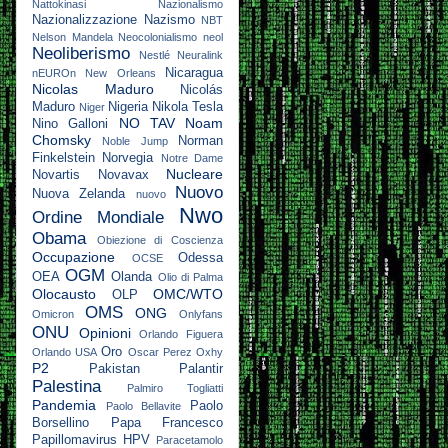
Nattokinasi
Nazionalismo
Nazionalizzazione
Nazismo
NBT
Nelson Mandela
Neocolonialismo
neol
Neoliberismo
Nestlé
Neuralink
Nicaragua
nEUROn
New Orleans
Nicolas Maduro
Nicolás
Maduro
Nigeria
Nikola Tesla
Niger
NO TAV
Noam
Nino Galloni
Chomsky
Norman
Noble Jump
Finkelstein
Norvegia
Notre Dame
Nucleare
Novartis
Novavax
Nuovo
Nuova Zelanda
nuovo
Nwo
Ordine Mondiale
Obama
Obiezione di Coscienza
Occupazione
Odessa
OCSE
OGM
OEA
Olanda
Olio di Palma
Olocausto
OMC/WTO
OLP
OMS
ONG
Omicron
Onlyfans
ONU
Opinioni
Orlando Figuera
Oro
Orlando USA
Oscar Perez
Oxhy
P2
Pakistan
Palantir
Palestina
Palmiro Togliatti
Pandemia
Paolo
Paolo Bellavite
Borsellino
Papa Francesco
Papillomavirus HPV
Paracetamolo