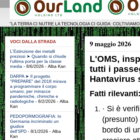
"LA TERRA CI NUTRE LA TECNOLOGIA CI GUIDA: COLTIVIAMO
9 maggio 2026
VOCI DALLA STRADA
L'Estinzione dei metalli
preziosi ➤ Quando si chiude
L'OMS, insp
l'ultima porta per la classe
media
- 8/6/2026
- Alba Kan
tutti i pass
DARPA ➤ Il progetto
Hantavirus 
"PREPARE" del 2018 mirava
a programmare il corpo
umano, per minacce
Fatti rilevanti
pandemiche, chimiche e
radiologiche
- 8/2/2026
- Alba
Kan
· Si è veri
PEDOPORMOGRAFIA: In
(presunto) 
Germania incriminato un
giudice
bordo di u
dell'SPD
- 8/1/2026
- Alba
Kan