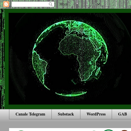
Canale Telegram
Substack
WordPress
GAB