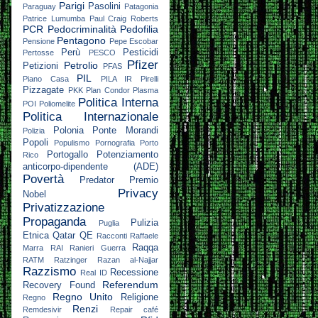
Parigi
Pasolini
Paraguay
Patagonia
Patrice Lumumba
Paul Craig Roberts
PCR
Pedocriminalità
Pedofilia
Pentagono
Pensione
Pepe Escobar
Perù
Pesticidi
Pertosse
PESCO
Pfizer
Petrolio
Petizioni
PFAS
PIL
Piano Casa
PILA IR
Pirelli
Pizzagate
PKK
Plan Condor
Plasma
Politica Interna
POI
Poliomelite
Politica Internazionale
Polonia
Ponte Morandi
Polizia
Popoli
Populismo
Pornografia
Porto
Portogallo
Potenziamento
Rico
anticorpo-dipendente (ADE)
Povertà
Predator
Premio
Privacy
Nobel
Privatizzazione
Propaganda
Pulizia
Puglia
Etnica
Qatar
QE
Racconti
Raffaele
Raqqa
Marra
RAI
Ranieri Guerra
RATM
Ratzinger
Razan al-Najjar
Razzismo
Recessione
Real ID
Referendum
Recovery Found
Regno Unito
Religione
Regno
Renzi
Remdesivir
Repair café