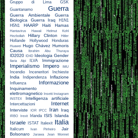
Gruppo di Lima
GSK
Guerra
Guantanamo
Guerra Ambientale
Guerra
Biologica
Guerra Iraq
H1N1
HAARP
Haiti
Hamas
H5N1
Hantavirus
Hawaii
Helmut Kohl
Hillary Clinton
Hezbollah
Hitler
Hollande
Hollywood
Honduras
Hugo Chávez
Humoris
Huawei
Causa
Ibrahim Abu Thuraya
ID2020
Ideologia Gender
ID4D
Immigrazione
ILVA
Ilaria Alpi
Imperialismo
Impero
IMU
Incendio
Inceneritori
Inchieste
India
Inflazione
Indipendenza
Informazione
Influenza
Inquinamento
elettromagnetico
Insetti
Instagram
Intelligenza artificiale
INSTEX
Internet
Intercettazioni
Iran
Interviste
Iraq
IOR
IPCC
ISIS
Islanda
Irlanda
IRBO
Irexit
Italia
Israele
ISTAT
Italexit
Jair
Italicum
Ivan Pinheiro
Bolsonaro
Jarawa
Jean Monnet