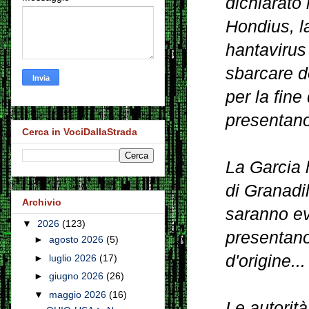
dichiarato
Hondius, l
hantavirus
sbarcare do
per la fine
presentano
Cerca in VociDallaStrada
La Garcia h
di Granadil
Archivio
saranno ev
▼
2026
(123)
presentano
►
agosto 2026
(5)
d'origine...
►
luglio 2026
(17)
►
giugno 2026
(26)
▼
maggio 2026
(16)
Le autorit