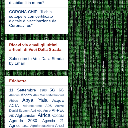
di abitanti in meno?
CORONA-CHIP: "Il chip
sottopelle con certificato
digitale di vaccinazione da
Coronavirus"
Ricevi via email gli ultimi
articoli di Voci Dalla Strada
Subscribe to Voci Dalla Strada
by Email
Etichette
11 Settembre
5G
6G
1968
Aborto
Abacus
Abu Mazen/Mahmoud
Abya Yala
Acqua
Abbas
ACTA
Adrenocromo
ADS Active
Af-Pak
Denial System
Aed Abu Amro
Africa
Afghanistan
AfD
AGCOM
Agenda 2030
Agenda 21
Agricoltura
Ahed
Agroforestazione