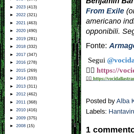
Benjamin Bar
►
2023
(413)
From Exile
(o
►
2022
(321)
americano ind
►
2021
(463)
opponibili. Se
►
2020
(490)
►
2019
(281)
Fonte:
Armag
►
2018
(332)
►
2017
(347)
Segui
@vocida
►
2016
(278)
👉🏼
https://voc
►
2015
(269)
►
2014
(333)
👉🏼
https://vocidallastra
►
2013
(311)
►
2012
(462)
Posted by
Alba 
►
2011
(368)
►
2010
(416)
Labels:
Hantavir
►
2009
(375)
►
2008
(15)
1 commento