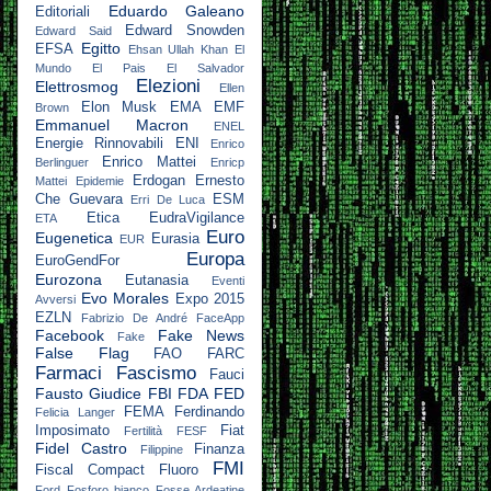
Eduardo Galeano
Editoriali
Edward Snowden
Edward Said
Egitto
EFSA
Ehsan Ullah Khan
El
Mundo
El Pais
El Salvador
Elezioni
Elettrosmog
Ellen
Elon Musk
EMA
EMF
Brown
Emmanuel Macron
ENEL
Energie Rinnovabili
ENI
Enrico
Enrico Mattei
Berlinguer
Enricp
Erdogan
Ernesto
Mattei
Epidemie
Che Guevara
ESM
Erri De Luca
Etica
EudraVigilance
ETA
Euro
Eugenetica
Eurasia
EUR
Europa
EuroGendFor
Eurozona
Eutanasia
Eventi
Evo Morales
Expo 2015
Avversi
EZLN
Fabrizio De André
FaceApp
Facebook
Fake News
Fake
False Flag
FAO
FARC
Farmaci
Fascismo
Fauci
Fausto Giudice
FBI
FDA
FED
FEMA
Ferdinando
Felicia Langer
Imposimato
Fiat
Fertilità
FESF
Fidel Castro
Finanza
Filippine
FMI
Fiscal Compact
Fluoro
Ford
Fosforo bianco
Fosse Ardeatine