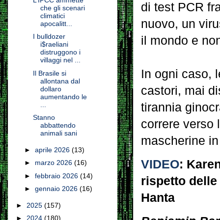
di test PCR fr
che gli scenari
climatici
nuovo, un virus
apocalitt...
I bulldozer
il mondo e non
i$raeliani
distruggono i
villaggi nel ...
In ogni caso,
Il Brasile si
allontana dal
castori, mai d
dollaro
aumentando le
tirannia ginoc
...
Stanno
correre verso l
abbattendo
animali sani
mascherine in
►
aprile 2026
(13)
VIDEO
: Karen
►
marzo 2026
(16)
►
febbraio 2026
(14)
rispetto dell
►
gennaio 2026
(16)
Hanta
►
2025
(157)
►
2024
(180)