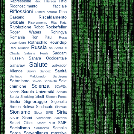
Rfid
Repressione
Rex Tillerson
Riconoscimento facciale
Riflessioni
Rino
Rimedi naturali
Riscaldamento
Gaetano
Globale
Risorgimento
Rita Katz
Rivoluzione
Rockefeller
Robot
Roger Waters
Rohingya
Romania
Ron Paul
Rosa
Rothschild
Roundup
Luxemburg
Russia
RSV
Ruanda
sa
Sabra e
Saddam
Chatila
Sabrina Ferilli
Hussein
Sahara Occidentale
Salute
Saharawi
Salvador
Sanità
Allende
Salvini
Sandoz
Santiago Maldonado
Sardegna
Satanismo
Scie
Savoia
Schiavitù
Scienza
chimiche
SCoPEx
Scuola-Università
Scozia
Senato
Shell
Serbia
Shedding
Shimon Peres
Signoraggio
Sicilia
Sigonella
Simon Bolivar
Sindacato
Sinovac
Sionismo
Siria
Sioux
SIRE
Sismi
SISDE
Slovacchia
Slovenia
Smart Cities
SME
Smart dust
Socialismo
Somalia
Solidarietà
Soros
Sorveglianza massiva