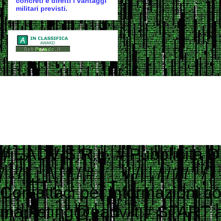
concreti e diretti i vantaggi
militari previsti.
# EADV S.R.L. # Pubblicità Digitale e Programmatic Advertising # ___ ____ _ __ # ___ / | / __ \ | / / # / _ \/ /| | / / / / | / / # / __/ ___ |/ /_/ /| |/ / # \___/_/ |_/_____/ |___/ # # Contattaci per informazioni commerciali # Website: www.eadv.it # Email: marketing@eadv.it # START ads.txt - vocidallastrada.org - 2023-10-18 14:39:45 eadv.it, 13135, DIRECT 152media.info, 152M10, RESELLER 33across.com, 0010b00002MptHCAAZ, RESELLER, bbea06d9c4d2853c 33across.com, 0010b00002T3JniAAF, RESELLER, bbea06d9c4d2853c 33across.com, 0010b00002cGp2AAAS, RESELLER, bbea06d9c4d2853c 33across.com, 0013300001kQj2HAAS, RESELLER, bbea06d9c4d2853c 33across.com, 0015a00002oUk4aAAC, RESELLER, bbea06d9c4d2853c 33across.com, 0015a00003DKg9ZAAT, RESELLER, bbea06d9c4d2853c ad.plus, 352349, RESELLER adagio.io, 1294, RESELLER adcolony.com, 496220845654deec, RESELLER, 1ad675c9de6b5176 adform.com, 1226, RESELLER adform.com, 1819, RESELLER, 9f5210a2f0999e32 adform.com, 1889, RESELLER adform.com, 1943, RESELLER adform.com, 2110, RESELLER adform.com, 2112, RESELLER adform.com, 2437, RESELLER, 9f5210a2f0999e32 adform.com, 2464, RESELLER, 9f5210a2f0999e32 adform.com, 3027, RESELLER adform.com, 622, RESELLER adipolo.com, 617128b0fe110c0ddd7603b4, RESELLER admanmedia.com, 43, RESELLER admixer.net, b6d49994-83c5-4ff9-aa8a-c9eb99d1bc8c, RESELLER adsinteractive.hu, 258, RESELLER adswizz.com, consumable, RESELLER adswizz.com, entravision, RESELLER adswizz.com, targetspot, RESELLER adtech.com, 4687, RESELLER adtelligent.com, 537714, RESELLER advertising.com, 14832, RESELLER advertising.com, 21483, RESELLER advertising.com, 23089, RESELLER advertising.com, 28246, RESELLER advertising.com, 28305, RESELLER advertising.com, 28335, RESELLER, e1a5b5b6e3255540 advertising.com, 6814, RESELLER advertising.com, 7574, RESELLER adyoulike.com, 83d15ef72d387a1e60e5a1399a2b0c03, RESELLER adyoulike.com, b3e21aeb2e950aa59e5e8cc1b6dd6f8e, RESELLER, 4ad745ead2958bf7 adyoulike.com, b4bf4fdd9b0b915f746f6747ff432bde, RESELLER, 4ad745ead2958bf7 ampliffy.com, 5037, RESELLER amxrtb.com, 105199548, RESELLER aniview.com, 5e82edf1634339243920a8e5, RESELLER, 78b21b97965ec3f8 aniview.com, 5ef4bc022e79664d2b473869, RESELLER, 78b21b97965ec3f8 aol.com, 27093, RESELLER aol.com, 46658, RESELLER aol.com, 58905, RESELLER, e1a5b5b6e3255540 aolcloud.net, 4687, RESELLER appads.in, 107606, RESELLER appnexus.com, 10040, RESELLER, f5ab79cb980f11d1 appnexus.com, 10200, RESELLER, f5ab79cb980f11d1 appnexus.com, 10239, RESELLER, f5ab79cb980f11d1 appnexus.com, 10371, RESELLER, f5ab79cb980f11d1 appnexus.com, 11470, RESELLER appnexus.com, 11487, RESELLER, f5ab79cb980f11d1 appnexus.com, 11664, RESELLER, f5ab79cb980f11d1 appnexus.com, 11786, RESELLER, f5ab79cb980f11d1 appnexus.com, 11924, RESELLER, f5ab79cb980f11d1 appnexus.com, 12223, RESELLER, f5ab79cb980f11d1 appnexus.com, 12290, RESELLER, f5ab79cb980f11d1 appnexus.com, 12637, RESELLER, f5ab79cb980f11d1 appnexus.com, 13044, RESELLER, f5ab79cb980f11d1 appnexus.com, 13099, RESELLER, f5ab79cb980f11d1 appnexus.com, 13381, RESELLER, f5ab79cb980f11d1 appnexus.com, 1356, RESELLER, f5ab79cb980f11d1 appnexus.com, 1360, RESELLER, f5ab79cb980f11d1 appnexus.com, 13701, RESELLER, f5ab79cb980f11d1 appnexus.com, 14077, RESELLER appnexus.com, 14416, RESELLER, f5ab79cb980f11d1 appnexus.com, 1504, RESELLER, f5ab79cb980f11d1 appnexus.com, 1538503, RESELLER, f5ab79cb980f11d1 appnexus.com, 1550730, 