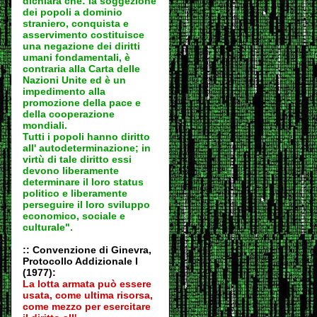
dichiara che: la soggezione
dei popoli a dominio
straniero, conquista e
asservimento costituisce
una negazione dei diritti
umani fondamentali, è
contraria alla Carta delle
Nazioni Unite ed è un
impedimento alla
promozione della pace e
della cooperazione
mondiali.
Tutti i popoli hanno diritto
all' autodeter
minazione; in
virtù di tale diritto essi
devono liberamente
determinare il loro status
politico e liberamente
perseguire il loro sviluppo
economico, sociale e
culturale".
:: Convenzione di Ginevra,
Protocollo Addizionale I
(1977):
La lotta armata può essere
usata, come ultima risorsa,
come mezzo per esercitare