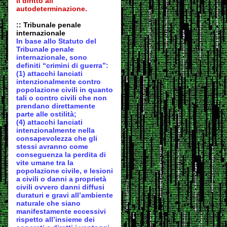
il diritto all'
autodeter
minazione.
:: Tribunale penale
internazionale
In base allo Statuto del
Tribunale penale
internazionale, sono
definiti “crimini di guerra”:
(1) attacchi lanciati
intenzionalmente contro
popolazione civili in quanto
tali o contro civili che non
prendano direttamente
parte alle ostilità;
(4) attacchi lanciati
intenzionalmente nella
consapevolezza che gli
stessi avranno come
conseguenza la perdita di
vite umane tra la
popolazione civile, e lesioni
a civili o danni a proprietà
civili ovvero danni diffusi
duraturi e gravi all’ambiente
naturale che siano
manifestamente eccessivi
rispetto all’insieme dei