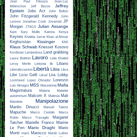
Jean Paul Fitoussi
Jean-Luc
Jeffrey
Mélenchon
Jeff Bezos
Epstein
Jobs Act
John Bolton
John Fitzgerald Kennedy
John
JP
Lennon
Jonathan Cook
Jovanotti
Julian Assange
Morgan
JTAGS
Kant
Kary Mullis
Katrina
Kenya
Keynes
Khalida Jarrar
Khan al Ahmar
Kissinger
Kirghizistan
KKK
Klaus Schwab
Knesset
Kosovo
Land grabbing
Kurdistan
Lampedusa
Lavoro
Laura Boldrini
Leila Khaled
Libano
Leroy Merlin
Lettonia
lib
Libertà
Libia
Liberalizzazioni
Libra
Libri
Licio Gelli
Lira
Lobby
Likud
Lorenzin
Lockheed
Lopez Obrador
M5S
Mafia
Luis Almagro
Macedonia
Magistratura
Malaria
Malattie
Malcom X
Mali
autoimmuni
Malesia
Manipolazione
Mandela
Manlio Dinucci
Manuel Talens
Mapuche
Marco Cedolin
Marco
Margaret
Rubio
Marco Travaglio
Tatcher
Marielle Franco
Marine
Mario Draghi
Le Pen
Mario
Monti
Marocco
marò
Martin Luther