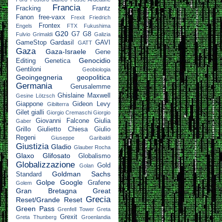
Francia
Fracking
Frantz
Fanon
free-vaxx
Frexit
Friedrich
Frontex
Engels
FTX
Fukushima
G20
G7
G8
Fulvio Grimaldi
Galizia
GameStop
Gardasil
GAVI
GATT
Gaza
Gaza-Israele
Gene
Genocidio
Editing
Genetica
Gentiloni
Geobiologia
Geoingegneria
geopolitica
Germania
Gerusalemme
Ghislaine Maxwell
Gesine Lötzsch
Giappone
Gideon Levy
Gibilterra
Gilet gialli
Giorgio Cremaschi
Giorgio
Giovanni Falcone
Giulia
Gaber
Grillo
Giulietto Chiesa
Giulio
Regeni
Giuseppe Garibaldi
Giustizia
Gladio
Glauber Rocha
Glaxo
Glifosato
Globalismo
Globalizzazione
Gold
Golan
Goldman Sachs
Standard
Golpe
Google
Grafene
Golem
Gran Bretagna
Great
Grecia
Reset/Grande Reset
Green Pass
Grenfell Tower
Greta
Grexit
Greta Thunberg
Groenlandia