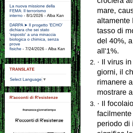
crociera a
La nuova missione della
mare, caus
FEMA: Il terrorismo
interno
- 8/1/2026
- Alba Kan
altamente 
DARPA ➤ Il progetto 'ECHO'
tasso di mo
dichiara che sei stato
'esposto' a una minaccia
del 40%, a
biologica o chimica, senza
prove
fisiche
- 7/24/2026
- Alba Kan
all'1%.
· Il virus 
TRANSLATE
giorni, il 
Select Language
▼
rimanere 
mostrare a
R'acconti di R'esistenze
· Il focola
facilmente
periodo di 