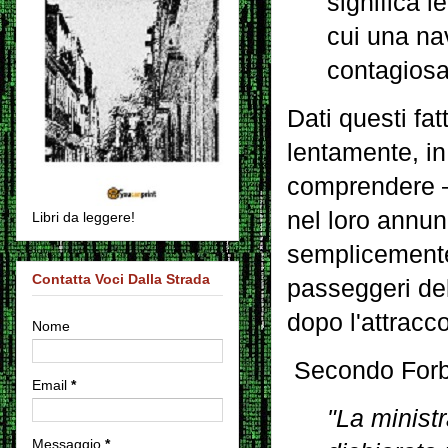
significa l
cui una na
contagiosa
Dati questi fa
lentamente, i
comprendere – 
nel loro annun
Libri da leggere!
semplicemente 
Contatta Voci Dalla Strada
passeggeri de
dopo l'attracco
Nome
Secondo Forb
Email
*
"La minist
Messaggio
*