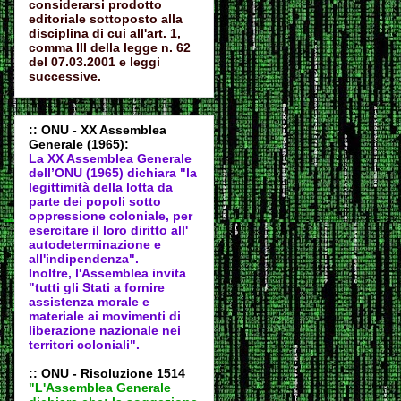
considerarsi prodotto
editoriale sottoposto alla
disciplina di cui all'art. 1,
comma III della legge n. 62
del 07.03.2001 e leggi
successive.
:: ONU - XX Assemblea
Generale (1965):
La XX Assemblea Generale
dell’ONU (1965) dichiara "la
legittimità della lotta da
parte dei popoli sotto
oppressione coloniale, per
esercitare il loro diritto all'
autodeter
minazione e
all'indipendenza".
Inoltre, l'Assemblea invita
"tutti gli Stati a fornire
assistenza morale e
materiale ai movimenti di
liberazione nazionale nei
territori coloniali".
:: ONU - Risoluzione 1514
"L'Assemblea Generale