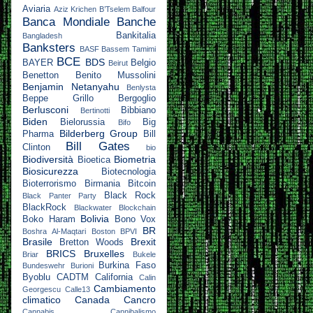
Aviaria
Aziz Krichen
B’Tselem
Balfour
Banca Mondiale
Banche
Bankitalia
Bangladesh
Banksters
BASF
Bassem Tamimi
BCE
BDS
BAYER
Belgio
Beirut
Benetton
Benito Mussolini
Benjamin Netanyahu
Benlysta
Beppe Grillo
Bergoglio
Berlusconi
Bibbiano
Bertinotti
Biden
Bielorussia
Big
Bifo
Bilderberg Group
Pharma
Bill
Bill Gates
Clinton
bio
Biodiversità
Biometria
Bioetica
Biosicurezza
Biotecnologia
Bioterrorismo
Birmania
Bitcoin
Black Rock
Black Panter Party
BlackRock
Blackwater
Blockchain
Bolivia
Boko Haram
Bono Vox
BR
Boshra Al-Maqtari
Boston
BPVI
Brasile
Brexit
Bretton Woods
BRICS
Bruxelles
Briar
Bukele
Burkina Faso
Bundeswehr
Burioni
Byoblu
CADTM
California
Calin
Cambiamento
Georgescu
Calle13
climatico
Canada
Cancro
Cannabis
Cannibalismo