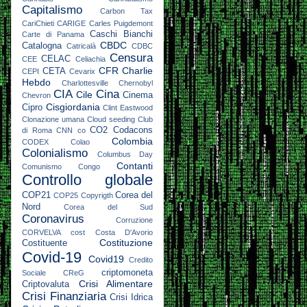
Capitalismo
Carbon Tax
CariChieti
CARIGE
Carles Puigdemont
Caschi Bianchi
Carte di Panama
CBDC
Catalogna
Catricalà
CDBC
Censura
CELAC
CEE
Celiachia
CFR
Charlie
CETA
CEPI
Cevarix
Hebdo
Charlottesville
Chernobyl
CIA
Cina
Cile
Cinema
Chevron
Cisgiordania
Cipro
Clint Eastwood
Clonazione umana
Cloud seeding
Club
CO2
Codacons
di Roma
CNN
co
Colombia
CODEX
Colao
Colonialismo
Columbus Day
Contanti
Comunismo
Congo
Controllo globale
COP21
Corea del
COP25
Copyrigth
Nord
Corea del Sud
Coronavirus
Corruzione
CORVELVA
cost
Costa D'Avorio
Costituzione
Costituente
Covid-19
Covid19
Credito
criptomoneta
Sociale
CReG
Crisi Alimentare
Criptovaluta
Crisi Finanziaria
Crisi Idrica