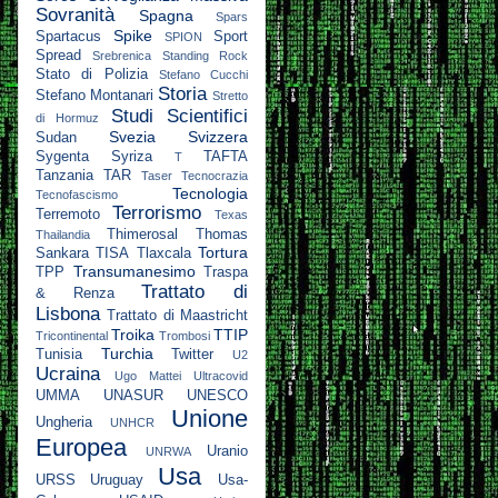
Sovranità
Spagna
Spars
Spike
Spartacus
Sport
SPION
Spread
Srebrenica
Standing Rock
Stato di Polizia
Stefano Cucchi
Storia
Stefano Montanari
Stretto
Studi Scientifici
di Hormuz
Svezia
Svizzera
Sudan
Sygenta
Syriza
TAFTA
T
Tanzania
TAR
Taser
Tecnocrazia
Tecnologia
Tecnofascismo
Terrorismo
Terremoto
Texas
Thimerosal
Thomas
Thailandia
Tortura
Sankara
TISA
Tlaxcala
Transumanesimo
TPP
Traspa
Trattato di
& Renza
Lisbona
Trattato di Maastricht
Troika
TTIP
Tricontinental
Trombosi
Turchia
Tunisia
Twitter
U2
Ucraina
Ugo Mattei
Ultracovid
UMMA
UNASUR
UNESCO
Unione
Ungheria
UNHCR
Europea
Uranio
UNRWA
Usa
URSS
Uruguay
Usa-