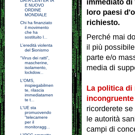
immediato di 
DATA CENTER IA
E NUOVO
ORDINE
loro paesi d'
MONDIALE
richiesto.
Chi ha finanziato
il movimento
che ha
Perché mai dovr
sostituito l...
L’eredità violenta
il più possibil
del $ionismo
parte e/o massi
“Virus dei ratti”,
mascherine,
media di supp
isolamento,
lockdow...
L'OMS,
inspiegabilmen
La politica d
te, rilascia
immediatamen
incongruente 
te t...
ricorderete se
L'UE sta
promuovendo
le autorità san
"telecamere
per il
monitoragg...
campi di conc
L’IPCC ammette