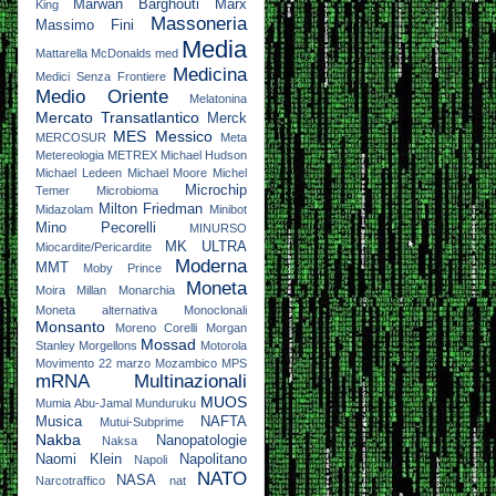
Marwan Barghouti
Marx
King
Massoneria
Massimo Fini
Media
Mattarella
McDonalds
med
Medicina
Medici Senza Frontiere
Medio Oriente
Melatonina
Mercato Transatlantico
Merck
MES
Messico
MERCOSUR
Meta
Metereologia
METREX
Michael Hudson
Michael Ledeen
Michael Moore
Michel
Microchip
Temer
Microbioma
Milton Friedman
Midazolam
Minibot
Mino Pecorelli
MINURSO
MK ULTRA
Miocardite/Pericardite
Moderna
MMT
Moby Prince
Moneta
Moira Millan
Monarchia
Moneta alternativa
Monoclonali
Monsanto
Moreno Corelli
Morgan
Mossad
Stanley
Morgellons
Motorola
Movimento 22 marzo
Mozambico
MPS
mRNA
Multinazionali
MUOS
Mumia Abu-Jamal
Munduruku
Musica
NAFTA
Mutui-Subprime
Nakba
Nanopatologie
Naksa
Naomi Klein
Napolitano
Napoli
NATO
NASA
Narcotraffico
nat