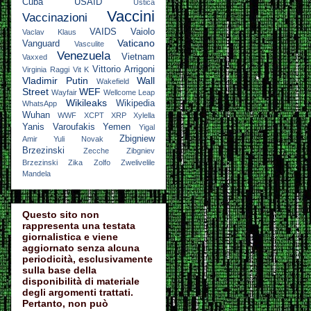
Cuba
USAID
Ustica
Vaccini
Vaccinazioni
VAIDS
Vaiolo
Vaclav Klaus
Vaticano
Vanguard
Vasculite
Venezuela
Vietnam
Vaxxed
Vittorio Arrigoni
Virginia Raggi
Vit K
Vladimir Putin
Wall
Wakefield
Street
WEF
Wayfair
Wellcome Leap
Wikileaks
Wikipedia
WhatsApp
Wuhan
WWF
XCPT
XRP
Xylella
Yanis Varoufakis
Yemen
Yigal
Zbigniew
Amir
Yuli Novak
Brzezinski
Zecche
Zibgniev
Brzezinski
Zika
Zolfo
Zwelivelile
Mandela
Questo sito non
rappresenta una testata
giornalistica e viene
aggiornato senza alcuna
periodicità, esclusivamente
sulla base della
disponibilità di materiale
degli argomenti trattati.
Pertanto, non può