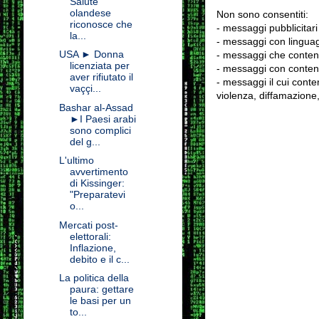
Salute
olandese
Non sono consentiti:
riconosce che
- messaggi pubblicitari
la...
- messaggi con linguag
USA ► Donna
- messaggi che conten
licenziata per
- messaggi con contenu
aver rifiutato il
- messaggi il cui conten
vaççi...
violenza, diffamazione,
Bashar al-Assad
►I Paesi arabi
sono complici
del g...
L'ultimo
avvertimento
di Kissinger:
"Preparatevi
o...
Mercati post-
elettorali:
Inflazione,
debito e il c...
La politica della
paura: gettare
le basi per un
to...