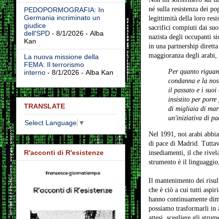
né sulla resistenza dei po
PEDOPORMOGRAFIA: In
Germania incriminato un
legittimità della loro res
giudice
sacrifici compiuti dai su
dell'SPD
- 8/1/2026
- Alba
nazista degli occupanti si
Kan
in una partnership diretta
maggioranza degli arabi, 
La nuova missione della
FEMA: Il terrorismo
Per quanto riguard
interno
- 8/1/2026
- Alba Kan
condanna e la nost
il passato e i suoi
insistito per porre
TRANSLATE
di migliaia di mar
un'iniziativa di pa
Select Language
▼
Nel 1991, noi arabi abbia
di pace di Madrid. Tuttavi
R'acconti di R'esistenze
insediamenti, il che rivel
strumento è il linguaggio
Il mantenimento dei risult
che è ciò a cui tutti aspi
hanno continuamente dimos
possiamo trasformarli in az
attesi, scegliere gli stru