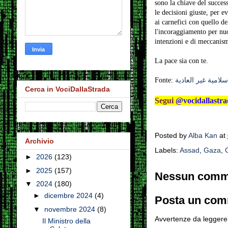
sono la chiave del succes
le decisioni giuste, per e
ai carnefici con quello d
l'incoraggiamento per nuo
intenzioni e di meccanism
La pace sia con te.
Fonte:
لامية غير العادية
Cerca in VociDallaStrada
Segui
@vocidallastra
Posted by
Alba Kan
at
Archivio
Labels:
Assad
,
Gaza
,
►
2026
(123)
►
2025
(157)
Nessun comm
▼
2024
(180)
►
dicembre 2024
(4)
Posta un co
▼
novembre 2024
(8)
Avvertenze da leggere 
Il Ministro della