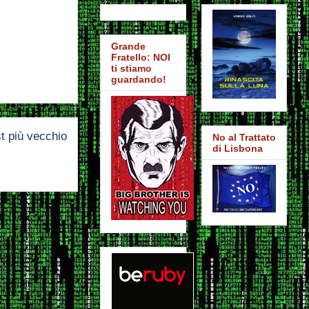
Grande
Fratello: NOI
ti stiamo
guardando!
t più vecchio
No al Trattato
di Lisbona