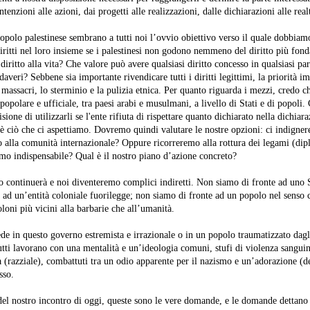
tenzioni alle azioni, dai progetti alle realizzazioni, dalle dichiarazioni alle realt
 popolo palestinese sembrano a tutti noi l’ovvio obiettivo verso il quale dobbia
iritti nel loro insieme se i palestinesi non godono nemmeno del diritto più fond
o diritto alla vita? Che valore può avere qualsiasi diritto concesso in qualsiasi p
cadaveri? Sebbene sia importante rivendicare tutti i diritti legittimi, la priorità 
 massacri, lo sterminio e la pulizia etnica. Per quanto riguarda i mezzi, credo c
 popolare e ufficiale, tra paesi arabi e musulmani, a livello di Stati e di popoli. 
ione di utilizzarli se l'ente rifiuta di rispettare quanto dichiarato nella dichiara
o è ciò che ci aspettiamo. Dovremo quindi valutare le nostre opzioni: ci indigne
alla comunità internazionale? Oppure ricorreremo alla rottura dei legami (dip
mo indispensabile? Qual è il nostro piano d’azione concreto?
o continuerà e noi diventeremo complici indiretti. Non siamo di fronte ad uno S
 ad un’entità coloniale fuorilegge; non siamo di fronte ad un popolo nel senso ci
loni più vicini alla barbarie che all’umanità.
ede in questo governo estremista e irrazionale o in un popolo traumatizzato dagl
utti lavorano con una mentalità e un’ideologia comuni, stufi di violenza sanguina
à (razziale), combattuti tra un odio apparente per il nazismo e un’adorazione (d
sso.
 del nostro incontro di oggi, queste sono le vere domande, e le domande dettano