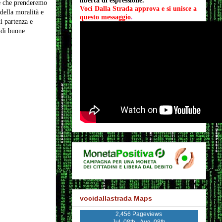
libertà di espressione.
 e che prenderemo
Voci Dalla Strada approva e si unisce a 
 della moralità e
questo messaggio
.
i partenza e
 di buone
vocidallastrada Maps
2,456 Pageviews
Jul. 08th - Aug. 08th