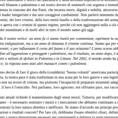
poli libanese e palestinese e sul nostro dovere di sostenerli con urgenza e immed
istenza in ciascuno dei due Paesi, che incarna onore, dignità e nobiltà, attraverso
oi leader integerrimi e dai suoi coraggiosi combattenti. Non parlerò nemmeno del
onisti, dei loro crimini, della loro entità fasulla o della trasformazione del sost
 e aperta con i crimini di questo regime, perché ciò non aggiungerà nulla a ciò 
dei musulmani e di molti altri in tutto il mondo sanno già oggi.
a il nostro vertice: un anno fa ci siamo riuniti per commentare, esprimere la no
ra indignazione, ma a un anno di distanza il crimine continua. Siamo qui per 
 eventi, o per influenzare il corso del futuro e il suo orizzonte? L'anno scorso a
 fine all'aggressione e proteggere i palestinesi, ma il risultato, un anno dopo, è 
tiri e milioni di sfollati in Palestina e in Libano. Nel 2002, il mondo arabo ha 
ce; la risposta sono stati altri massacri contro i palestinesi.
mo deciso di fare il gioco della (cosiddetta) “buona volontà” americana parteci
a, la nostra pace è stata trasformata in una scusa per le loro guerre e una legit
a non un errore di visione, ma piuttosto l'incapacità di preparare strumenti adegu
, il loro è l'omicidio. Noi parliamo, loro agiscono; noi offriamo pace, noi racc
ati attuali richiede il mantenimento degli stessi mezzi; Tuttavia, per modificare 
riamo – è necessario sostituire i mezzi e i meccanismi che abbiamo continuato a u
trato la loro natura obsoleta e inefficace. Se siamo d'accordo sui principi pr
ioni e risultati concreti? Per fare ciò, dobbiamo fissare obiettivi chiari, definire
menti a nostra disposizione necessari per raggiungerli e definire la parte interessa