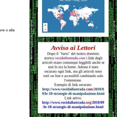
ere o alla
Avviso ai Lettori
Dopo il "furto" del nostro dominio
storico
vocidallastrada.com
i link degli
articoli
erano comunque leggibili anche se
non lo era la home. Adesso è stato
oscurato ogni link, ma gli articoli
sono
tutti on line e accessibili cambiando solo
l'estensione.
Esempio di link oscurato:
http://www.vocidallastrada.
com
/2010/0
9/le-10-strategie-di-manipolazione.html
Link attivo:
http://www.vocidallastrada.
org
/2010/09
/le-10-strategie-di-manipolazione.html