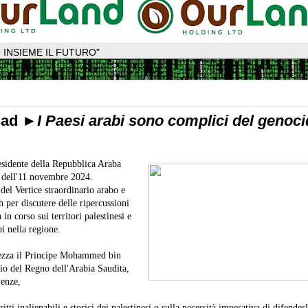
 INSIEME IL FUTURO"
sad ►
I Paesi arabi sono complici del genoci
esidente della Repubblica Araba
, dell'11 novembre 2024.
del Vertice straordinario arabo e
 per discutere delle ripercussioni
 in corso sui territori palestinesi e
i nella regione.
tezza il Principe Mohammed bin
io del Regno dell'Arabia Saudita,
lenze,
tti inalienabili e storici dei palestinesi o sulla necessità imperativa di difender