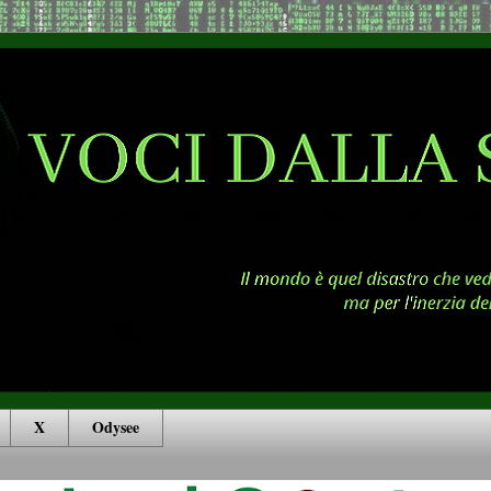
X
Odysee