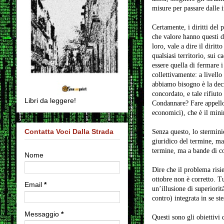
misure per passare dalle in
Certamente, i diritti del
che valore hanno questi d
loro, vale a dire il diritt
qualsiasi territorio, sui 
essere quella di fermare i
collettivamente: a livello
abbiamo bisogno è la decis
concordato, e tale rifiut
Libri da leggere!
Condannare? Fare appello 
economici), che è il mini
Contatta Voci Dalla Strada
Senza questo, lo stermini
giuridico del termine, ma
termine, ma a bande di co
Nome
Dire che il problema risi
ottobre non è corretto. T
Email
*
un’illusione di superiorit
contro) integrata in se ste
Messaggio
*
Questi sono gli obiettivi