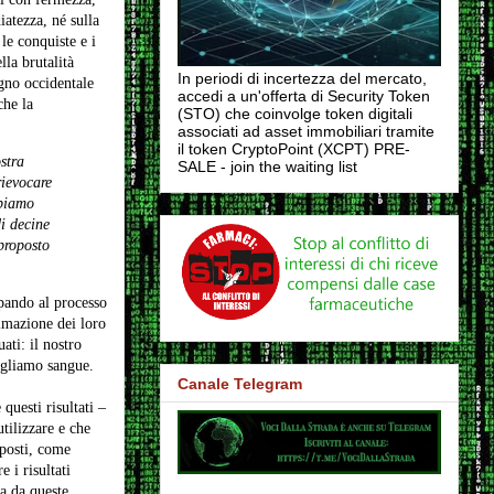
iatezza, né sulla
 le conquiste e i
la brutalità
In periodi di incertezza del mercato,
egno occidentale
accedi a un'offerta di Security Token
che la
(STO) che coinvolge token digitali
associati ad asset immobiliari tramite
il token CryptoPoint (XCPT) PRE-
stra
SALE - join the waiting list
rievocare
bbiamo
di decine
proposto
pando al processo
timazione dei loro
ati: il nostro
ogliamo sangue.
Canale Telegram
questi risultati –
tilizzare e che
oposti, come
 i risultati
ta da queste