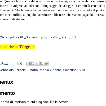
so. Questa è la sostanza del nostro incontro di oggi, e spero che abbia successo
vitare di rivolgerci ai ladri con il linguaggio della legge, ai criminali con quello
ell'umanità. Che le nostre buone intenzioni non siano ancora una volta il punto d
ve morti inflitte al popolo palestinese e libanese, che stanno pagando il prezzo
i assenti da decenni...
النص الكامل لكلمة الرئيس الأسد خلال القمة العربية والإس
da
anche su Telegram
04:33
Genocidio
,
Israele
,
Libano
,
Medio Oriente
,
Palestina
,
Siria
ento:
mmento
prima di intervenire sul blog Voci Dalla Strada