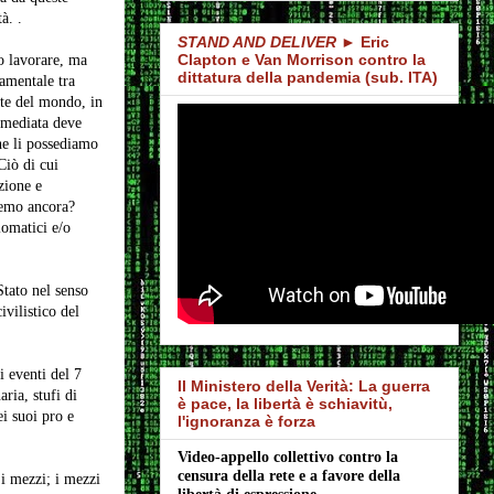
à. .
STAND AND DELIVER
► Eric
Clapton e Van Morrison contro la
mo lavorare, ma
dittatura della pandemia (sub. ITA)
amentale tra
arte del mondo, in
immediata deve
he li possediamo
Ciò di cui
zione e
remo ancora?
lomatici e/o
tato nel senso
vilistico del
i eventi del 7
Il Ministero della Verità: La guerra
ria, stufi di
è pace, la libertà è schiavitù,
ei suoi pro e
l'ignoranza è forza
Video-appello collettivo contro la 
censura della rete e a favore della 
 i mezzi; i mezzi