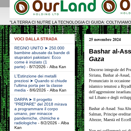
"LA TERRA CI NUTRE LA TECNOLOGIA CI GUIDA: COLTIVIAMO
25 novembre 2024
VOCI DALLA STRADA
REGNO UNITO ➤ 250.000
Bashar al-As
bambine abusate da bande di
stupratori pakistani: Ecco
Gaza
come è iniziato (1
parte)
- 8/7/2026
- Alba Kan
Discorso integrale del Pr
Siriana, Bashar al-Assad
L'Estinzione dei metalli
preziosi ➤ Quando si chiude
Pronunciato in occasione 
l'ultima porta per la classe
islamico tenutosi a Riyadh
media
- 8/6/2026
- Alba Kan
dell'aggressione israeliana
sul Libano e degli svilupp
DARPA ➤ Il progetto
"PREPARE" del 2018 mirava
Bashar al-Assad: Sua Al
a programmare il corpo
umano, per minacce
Salman, Principe ereditar
pandemiche, chimiche e
Altezze, Maestà ed Eccel
radiologiche
- 8/2/2026
- Alba
Kan
Non mi soffermerò sui diri