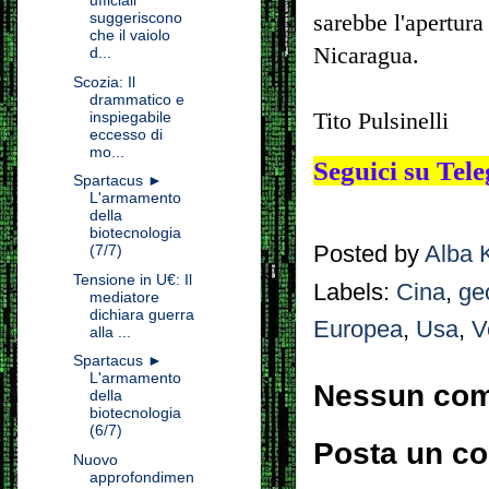
ufficiali
suggeriscono
sarebbe l'apertura 
che il vaiolo
Nicaragua.
d...
Scozia: Il
drammatico e
Tito Pulsinelli
inspiegabile
eccesso di
mo...
Seguici su Te
Spartacus ►
L'armamento
della
biotecnologia
Posted by
Alba 
(7/7)
Tensione in U€: Il
Labels:
Cina
,
ge
mediatore
dichiara guerra
Europea
,
Usa
,
V
alla ...
Spartacus ►
L'armamento
Nessun co
della
biotecnologia
(6/7)
Posta un c
Nuovo
approfondimen