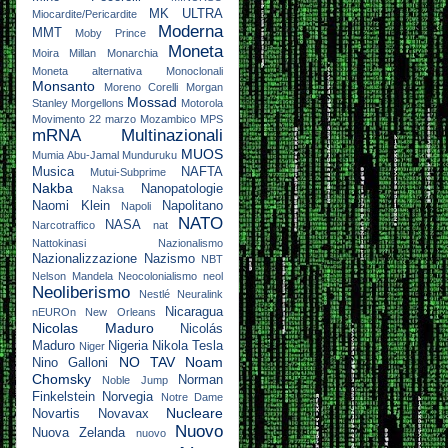
MK ULTRA
Miocardite/Pericardite
Moderna
MMT
Moby Prince
Moneta
Moira Millan
Monarchia
Moneta alternativa
Monoclonali
Monsanto
Moreno Corelli
Morgan
Mossad
Stanley
Morgellons
Motorola
Movimento 22 marzo
Mozambico
MPS
mRNA
Multinazionali
MUOS
Mumia Abu-Jamal
Munduruku
Musica
NAFTA
Mutui-Subprime
Nakba
Nanopatologie
Naksa
Naomi Klein
Napolitano
Napoli
NATO
NASA
Narcotraffico
nat
Nattokinasi
Nazionalismo
Nazionalizzazione
Nazismo
NBT
Nelson Mandela
Neocolonialismo
neol
Neoliberismo
Nestlé
Neuralink
Nicaragua
nEUROn
New Orleans
Nicolas Maduro
Nicolás
Maduro
Nigeria
Nikola Tesla
Niger
NO TAV
Noam
Nino Galloni
Chomsky
Norman
Noble Jump
Finkelstein
Norvegia
Notre Dame
Nucleare
Novartis
Novavax
Nuovo
Nuova Zelanda
nuovo