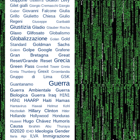
Giappone
Gideon Levy
Gibilterra
Gilet gialli
Giorgio Cremaschi
Giorgio
Giovanni Falcone
Giulia
Gaber
Grillo
Giulietto Chiesa
Giulio
Regeni
Giuseppe Garibaldi
Giustizia
Gladio
Glauber Rocha
Glaxo
Glifosato
Globalismo
Globalizzazione
Gold
Golan
Goldman Sachs
Standard
Golpe
Google
Grafene
Golem
Gran Bretagna
Great
Grecia
Reset/Grande Reset
Green Pass
Grenfell Tower
Greta
Grexit
Greta Thunberg
Groenlandia
Gruppo di Lima
GSK
Guerra
Guantanamo
Guerra Ambientale
Guerra
Biologica
Guerra Iraq
H1N1
HAARP
Haiti
Hamas
H5N1
Hantavirus
Hawaii
Helmut Kohl
Hillary Clinton
Hezbollah
Hitler
Hollande
Hollywood
Honduras
Hugo Chávez
Humoris
Huawei
Causa
Ibrahim Abu Thuraya
ID2020
Ideologia Gender
ID4D
Immigrazione
ILVA
Ilaria Alpi