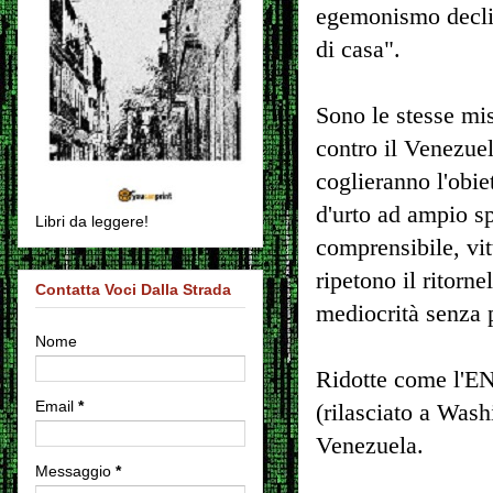
egemonismo declin
di casa".
Sono le stesse mis
contro il Venezuela
coglieranno l'obie
d'urto ad ampio s
Libri da leggere!
comprensibile, vi
ripetono il ritorn
Contatta Voci Dalla Strada
mediocrità senza p
Nome
Ridotte come l'ENI
Email
*
(rilasciato a Wash
Venezuela.
Messaggio
*