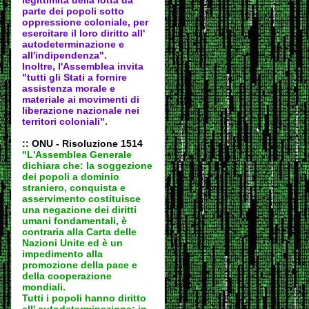
parte dei popoli sotto
oppressione coloniale, per
esercitare il loro diritto all'
autodeter
minazione e
all'indipendenza".
Inoltre, l'Assemblea invita
"tutti gli Stati a fornire
assistenza morale e
materiale ai movimenti di
liberazione nazionale nei
territori coloniali".
:: ONU - Risoluzione 1514
"L'Assemblea Generale
dichiara che: la soggezione
dei popoli a dominio
straniero, conquista e
asservimento costituisce
una negazione dei diritti
umani fondamentali, è
contraria alla Carta delle
Nazioni Unite ed è un
impedimento alla
promozione della pace e
della cooperazione
mondiali.
Tutti i popoli hanno diritto
all' autodeter
minazione; in