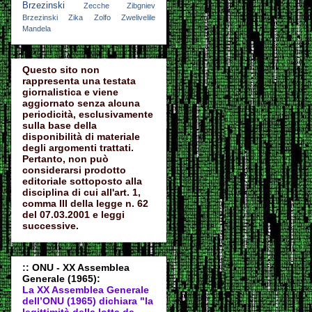
Brzezinski
Zecche
Zibgniev
Brzezinski
Zika
Zolfo
Zwelivelile
Mandela
Questo sito non
rappresenta una testata
giornalistica e viene
aggiornato senza alcuna
periodicità, esclusivamente
sulla base della
disponibilità di materiale
degli argomenti trattati.
Pertanto, non può
considerarsi prodotto
editoriale sottoposto alla
disciplina di cui all'art. 1,
comma III della legge n. 62
del 07.03.2001 e leggi
successive.
:: ONU - XX Assemblea
Generale (1965):
La XX Assemblea Generale
dell’ONU (1965) dichiara "la
legittimità della lotta da