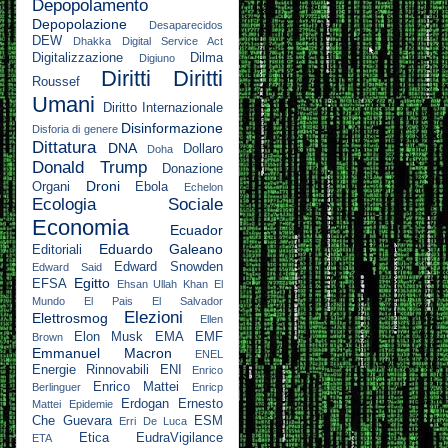
Depopolamento
Depopolazione
Desaparecidos
DEW
Dhakka
Digital Service Act
Digitalizzazione
Dilma
Digiuno
Diritti
Diritti
Roussef
Umani
Diritto Internazionale
Disinformazione
Disforia di genere
Dittatura
DNA
Dollaro
Doha
Donald Trump
Donazione
Droni
Organi
Ebola
Echelon
Ecologia Sociale
Economia
Ecuador
Eduardo Galeano
Editoriali
Edward Snowden
Edward Said
Egitto
EFSA
Ehsan Ullah Khan
El
Mundo
El Pais
El Salvador
Elezioni
Elettrosmog
Ellen
Elon Musk
EMA
EMF
Brown
Emmanuel Macron
ENEL
Energie Rinnovabili
ENI
Enrico
Enrico Mattei
Berlinguer
Enricp
Erdogan
Ernesto
Mattei
Epidemie
Che Guevara
ESM
Erri De Luca
Etica
EudraVigilance
ETA