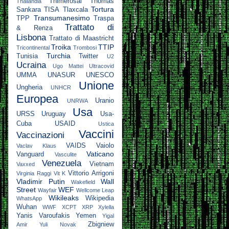
Thimerosal
Thomas
Thailandia
Tortura
Sankara
TISA
Tlaxcala
Transumanesimo
TPP
Traspa
Trattato di
& Renza
Lisbona
Trattato di Maastricht
Troika
TTIP
Tricontinental
Trombosi
Turchia
Tunisia
Twitter
U2
Ucraina
Ugo Mattei
Ultracovid
UMMA
UNASUR
UNESCO
Unione
Ungheria
UNHCR
Europea
Uranio
UNRWA
Usa
URSS
Uruguay
Usa-
Cuba
USAID
Ustica
Vaccini
Vaccinazioni
VAIDS
Vaiolo
Vaclav Klaus
Vaticano
Vanguard
Vasculite
Venezuela
Vietnam
Vaxxed
Vittorio Arrigoni
Virginia Raggi
Vit K
Vladimir Putin
Wall
Wakefield
Street
WEF
Wayfair
Wellcome Leap
Wikileaks
Wikipedia
WhatsApp
Wuhan
WWF
XCPT
XRP
Xylella
Yanis Varoufakis
Yemen
Yigal
Zbigniew
Amir
Yuli Novak