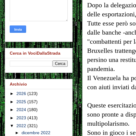
Dopo la delegazio
delle esportazioni
Tutte esse però so
dalle banche -anch
"combattenti per l
Bruxelles tratteng
Cerca in VociDallaStrada
persino una restit
pandemia.
Il Venezuela ha po
Archivio
con aiuti inviati d
►
2026
(123)
►
2025
(157)
Queste esercitazi
►
2024
(180)
sono pronte a disp
►
2023
(413)
multipolarismo.
▼
2022
(321)
Sono in gioco i se
►
dicembre 2022