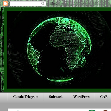
Canale Telegram
Substack
WordPress
GAB