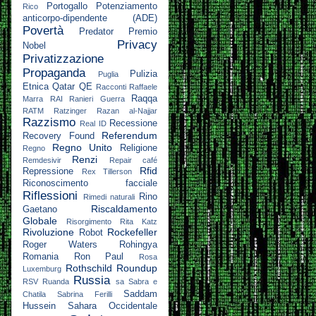
Portogallo
Potenziamento
Rico
anticorpo-dipendente (ADE)
Povertà
Predator
Premio
Privacy
Nobel
Privatizzazione
Propaganda
Pulizia
Puglia
Etnica
Qatar
QE
Racconti
Raffaele
Raqqa
Marra
RAI
Ranieri Guerra
RATM
Ratzinger
Razan al-Najjar
Razzismo
Recessione
Real ID
Referendum
Recovery Found
Regno Unito
Religione
Regno
Renzi
Remdesivir
Repair café
Rfid
Repressione
Rex Tillerson
Riconoscimento facciale
Riflessioni
Rino
Rimedi naturali
Riscaldamento
Gaetano
Globale
Risorgimento
Rita Katz
Rivoluzione
Rockefeller
Robot
Roger Waters
Rohingya
Romania
Ron Paul
Rosa
Rothschild
Roundup
Luxemburg
Russia
RSV
Ruanda
sa
Sabra e
Saddam
Chatila
Sabrina Ferilli
Hussein
Sahara Occidentale