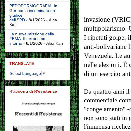
PEDOPORMOGRAFIA: In
Germania incriminato un
giudice
invasione (VRIC) -
dell'SPD
- 8/1/2026
- Alba
Kan
multipolarismo. U
La nuova missione della
I ripetuti golpe,
FEMA: Il terrorismo
interno
- 8/1/2026
- Alba Kan
anti-bolivariane 
Venezuela. Le aut
TRANSLATE
nelle elezioni. È
di un esercito ant
Select Language
▼
Da quattro anni il
R'acconti di R'esistenze
commerciale contro
"congelamento" -os
non sono stati in
l'immensa ricchez