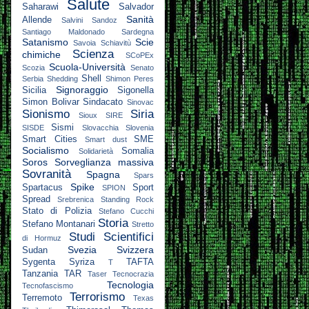
Salute
Saharawi
Salvador
Sanità
Allende
Salvini
Sandoz
Santiago Maldonado
Sardegna
Satanismo
Scie
Savoia
Schiavitù
Scienza
chimiche
SCoPEx
Scuola-Università
Scozia
Senato
Shell
Serbia
Shedding
Shimon Peres
Signoraggio
Sicilia
Sigonella
Simon Bolivar
Sindacato
Sinovac
Sionismo
Siria
Sioux
SIRE
Sismi
SISDE
Slovacchia
Slovenia
Smart Cities
SME
Smart dust
Socialismo
Somalia
Solidarietà
Soros
Sorveglianza massiva
Sovranità
Spagna
Spars
Spike
Spartacus
Sport
SPION
Spread
Srebrenica
Standing Rock
Stato di Polizia
Stefano Cucchi
Storia
Stefano Montanari
Stretto
Studi Scientifici
di Hormuz
Svezia
Svizzera
Sudan
Sygenta
Syriza
TAFTA
T
Tanzania
TAR
Taser
Tecnocrazia
Tecnologia
Tecnofascismo
Terrorismo
Terremoto
Texas