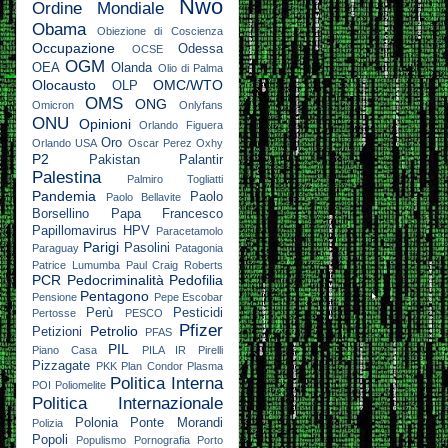
Nwo
Ordine Mondiale
Obama
Obiezione di Coscienza
Occupazione
Odessa
OCSE
OGM
OEA
Olanda
Olio di Palma
Olocausto
OMC/WTO
OLP
OMS
ONG
Omicron
Onlyfans
ONU
Opinioni
Orlando Figuera
Oro
Orlando USA
Oscar Perez
Oxhy
P2
Pakistan
Palantir
Palestina
Palmiro Togliatti
Pandemia
Paolo
Paolo Bellavite
Borsellino
Papa Francesco
Papillomavirus HPV
Paracetamolo
Parigi
Pasolini
Paraguay
Patagonia
Patrice Lumumba
Paul Craig Roberts
PCR
Pedocriminalità
Pedofilia
Pentagono
Pensione
Pepe Escobar
Perù
Pesticidi
Pertosse
PESCO
Pfizer
Petrolio
Petizioni
PFAS
PIL
Piano Casa
PILA IR
Pirelli
Pizzagate
PKK
Plan Condor
Plasma
Politica Interna
POI
Poliomelite
Politica Internazionale
Polonia
Ponte Morandi
Polizia
Popoli
Populismo
Pornografia
Porto