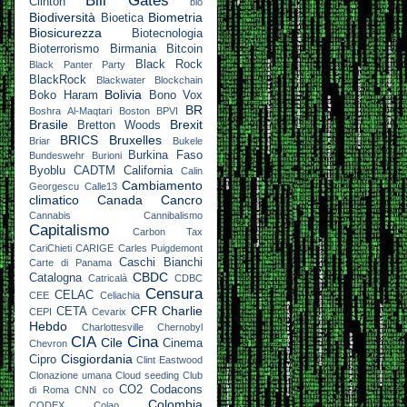
Bill Gates
Clinton
bio
Biodiversità
Biometria
Bioetica
Biosicurezza
Biotecnologia
Bioterrorismo
Birmania
Bitcoin
Black Rock
Black Panter Party
BlackRock
Blackwater
Blockchain
Bolivia
Boko Haram
Bono Vox
BR
Boshra Al-Maqtari
Boston
BPVI
Brasile
Brexit
Bretton Woods
BRICS
Bruxelles
Briar
Bukele
Burkina Faso
Bundeswehr
Burioni
Byoblu
CADTM
California
Calin
Cambiamento
Georgescu
Calle13
climatico
Canada
Cancro
Cannabis
Cannibalismo
Capitalismo
Carbon Tax
CariChieti
CARIGE
Carles Puigdemont
Caschi Bianchi
Carte di Panama
CBDC
Catalogna
Catricalà
CDBC
Censura
CELAC
CEE
Celiachia
CFR
Charlie
CETA
CEPI
Cevarix
Hebdo
Charlottesville
Chernobyl
CIA
Cina
Cile
Cinema
Chevron
Cisgiordania
Cipro
Clint Eastwood
Clonazione umana
Cloud seeding
Club
CO2
Codacons
di Roma
CNN
co
Colombia
CODEX
Colao