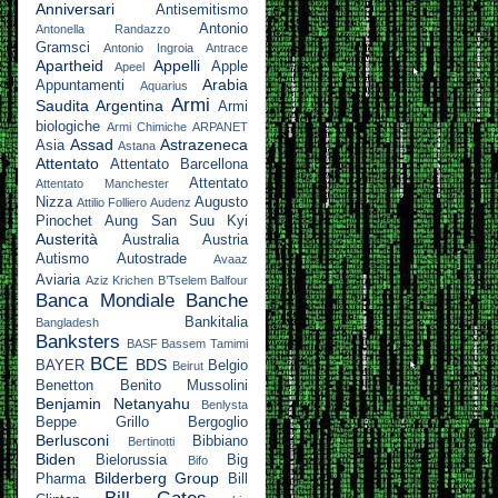
Anniversari
Antisemitismo
Antonio
Antonella Randazzo
Gramsci
Antonio Ingroia
Antrace
Apartheid
Appelli
Apple
Apeel
Arabia
Appuntamenti
Aquarius
Armi
Saudita
Argentina
Armi
biologiche
Armi Chimiche
ARPANET
Assad
Astrazeneca
Asia
Astana
Attentato
Attentato Barcellona
Attentato
Attentato Manchester
Nizza
Augusto
Attilio Folliero
Audenz
Pinochet
Aung San Suu Kyi
Austerità
Australia
Austria
Autismo
Autostrade
Avaaz
Aviaria
Aziz Krichen
B’Tselem
Balfour
Banca Mondiale
Banche
Bankitalia
Bangladesh
Banksters
BASF
Bassem Tamimi
BCE
BDS
BAYER
Belgio
Beirut
Benetton
Benito Mussolini
Benjamin Netanyahu
Benlysta
Beppe Grillo
Bergoglio
Berlusconi
Bibbiano
Bertinotti
Biden
Bielorussia
Big
Bifo
Bilderberg Group
Pharma
Bill