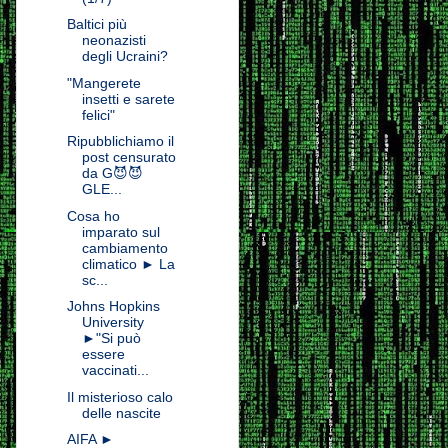
Baltici più
neonazisti
degli Ucraini?
"Mangerete
insetti e sarete
felici"
Ripubblichiamo il
post censurato
da G😈😈
GLE...
Cosa ho
imparato sul
cambiamento
climatico ► La
sc...
Johns Hopkins
University
►"Si può
essere
vaccinati...
Il misterioso calo
delle nascite
AIFA ►