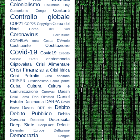
Colonialismo
Columbus Day
Contanti
Comunismo
Congo
Controllo globale
COP21
Corea del
COP25
Copyrigth
Nord
Corea del Sud
Coronavirus
Corruzione
CORVELVA
cost
Costa D'Avorio
Costituzione
Costituente
Covid-19
Covid19
Credito
criptomoneta
Sociale
CReG
Crisi Alimentare
Criptovaluta
Crisi Finanziaria
Crisi Idrica
Crisi Petrolio
Crisi sanitaria
CRISPR
Cristianesimo
Crollo ponte
Cuba
Cultura
Cultura e
Comunicazione
Daesh
Curevac
Daniel
Dalai Lama
Dan Olmsted
Estulin
DARPA
Danimarca
David
Debito
Davos
Bowie
DDT
de
Debito Pubblico
Debito
Decrescita
Sovrano
Decodex
Deep State
Default
DeepFake
Defender Europe
Deflazione
Democrazia
Dengue