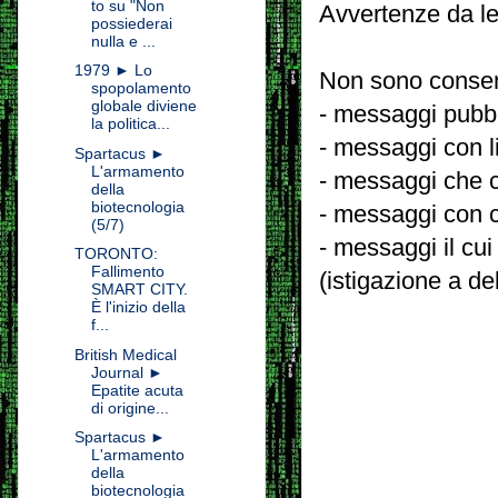
to su "Non
Avvertenze da le
possiederai
nulla e ...
1979 ► Lo
Non sono consent
spopolamento
globale diviene
- messaggi pubbli
la politica...
- messaggi con l
Spartacus ►
L'armamento
- messaggi che c
della
biotecnologia
- messaggi con c
(5/7)
- messaggi il cui
TORONTO:
Fallimento
(istigazione a de
SMART CITY.
È l'inizio della
f...
British Medical
Journal ►
Epatite acuta
di origine...
Spartacus ►
L'armamento
della
biotecnologia