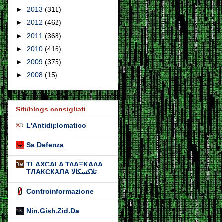
►
2013
(311)
►
2012
(462)
►
2011
(368)
►
2010
(416)
►
2009
(375)
►
2008
(15)
Siti/blogs consigliati
L'Antidiplomatico
Sa Defenza
TLAXCALA ΤΛΑΞΚΑΛΑ
ТЛАКСКАЛА تلاكسكالا
Controinformazione
Nin.Gish.Zid.Da