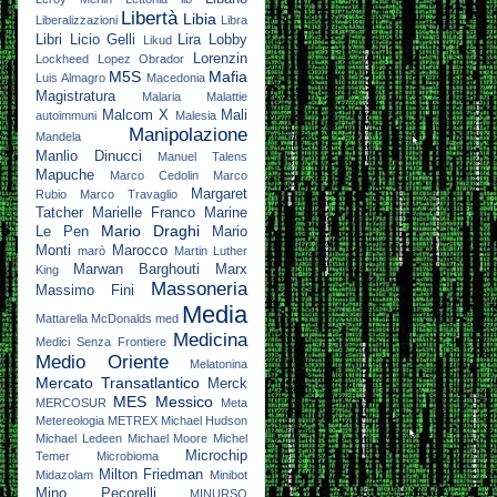
Libertà
Libia
Liberalizzazioni
Libra
Libri
Licio Gelli
Lira
Lobby
Likud
Lorenzin
Lockheed
Lopez Obrador
M5S
Mafia
Luis Almagro
Macedonia
Magistratura
Malaria
Malattie
Malcom X
Mali
autoimmuni
Malesia
Manipolazione
Mandela
Manlio Dinucci
Manuel Talens
Mapuche
Marco Cedolin
Marco
Margaret
Rubio
Marco Travaglio
Tatcher
Marielle Franco
Marine
Mario Draghi
Le Pen
Mario
Monti
Marocco
marò
Martin Luther
Marwan Barghouti
Marx
King
Massoneria
Massimo Fini
Media
Mattarella
McDonalds
med
Medicina
Medici Senza Frontiere
Medio Oriente
Melatonina
Mercato Transatlantico
Merck
MES
Messico
MERCOSUR
Meta
Metereologia
METREX
Michael Hudson
Michael Ledeen
Michael Moore
Michel
Microchip
Temer
Microbioma
Milton Friedman
Midazolam
Minibot
Mino Pecorelli
MINURSO