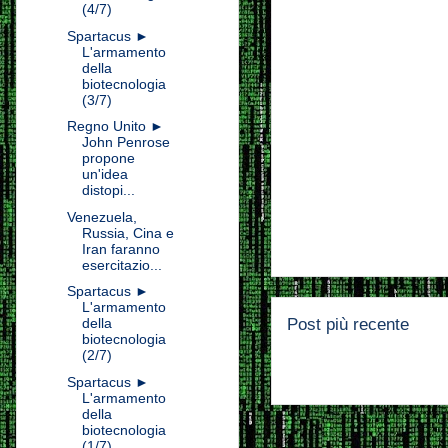
(4/7)
Spartacus ►
L'armamento
della
biotecnologia
(3/7)
Regno Unito ►
John Penrose
propone
un'idea
distopi...
Venezuela,
Russia, Cina e
Iran faranno
esercitazio...
Spartacus ►
L'armamento
Post più recente
della
biotecnologia
(2/7)
Spartacus ►
L'armamento
della
biotecnologia
(1/7)