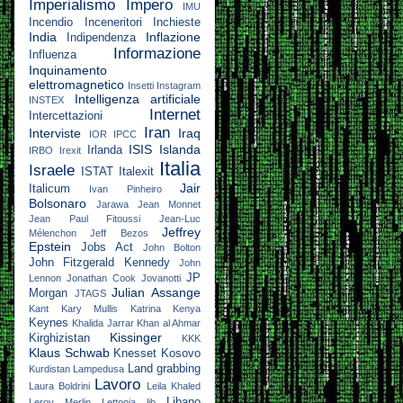
Imperialismo
Impero
IMU
Incendio
Inceneritori
Inchieste
India
Inflazione
Indipendenza
Informazione
Influenza
Inquinamento
elettromagnetico
Insetti
Instagram
Intelligenza artificiale
INSTEX
Internet
Intercettazioni
Iran
Interviste
Iraq
IOR
IPCC
ISIS
Islanda
Irlanda
IRBO
Irexit
Italia
Israele
ISTAT
Italexit
Jair
Italicum
Ivan Pinheiro
Bolsonaro
Jarawa
Jean Monnet
Jean Paul Fitoussi
Jean-Luc
Jeffrey
Mélenchon
Jeff Bezos
Epstein
Jobs Act
John Bolton
John Fitzgerald Kennedy
John
JP
Lennon
Jonathan Cook
Jovanotti
Julian Assange
Morgan
JTAGS
Kant
Kary Mullis
Katrina
Kenya
Keynes
Khalida Jarrar
Khan al Ahmar
Kissinger
Kirghizistan
KKK
Klaus Schwab
Knesset
Kosovo
Land grabbing
Kurdistan
Lampedusa
Lavoro
Laura Boldrini
Leila Khaled
Libano
Leroy Merlin
Lettonia
lib