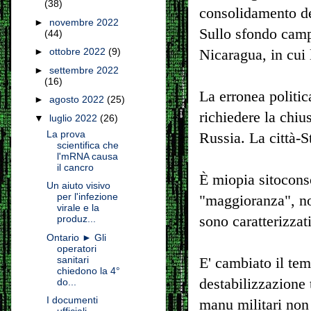
(38)
consolidamento dell
►
novembre 2022
Sullo sfondo camp
(44)
►
ottobre 2022
(9)
Nicaragua, in cui 
►
settembre 2022
(16)
La erronea politic
►
agosto 2022
(25)
richiedere la chiu
▼
luglio 2022
(26)
La prova
Russia. La città-S
scientifica che
l'mRNA causa
il cancro
È miopia sitocon
Un aiuto visivo
per l'infezione
"maggioranza", n
virale e la
sono caratterizzat
produz...
Ontario ► Gli
operatori
sanitari
E' cambiato il tem
chiedono la 4°
destabilizzazione 
do...
I documenti
manu militari non h