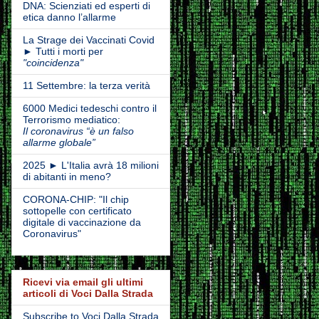
DNA: Scienziati ed esperti di
etica danno l’allarme
La Strage dei Vaccinati Covid
► Tutti i morti per
"coincidenza"
11 Settembre: la terza verità
6000 Medici tedeschi contro il
Terrorismo mediatico:
Il coronavirus “è un falso
allarme globale”
2025 ► L'Italia avrà 18 milioni
di abitanti in meno?
CORONA-CHIP: "Il chip
sottopelle con certificato
digitale di vaccinazione da
Coronavirus"
Ricevi via email gli ultimi
articoli di Voci Dalla Strada
Subscribe to Voci Dalla Strada