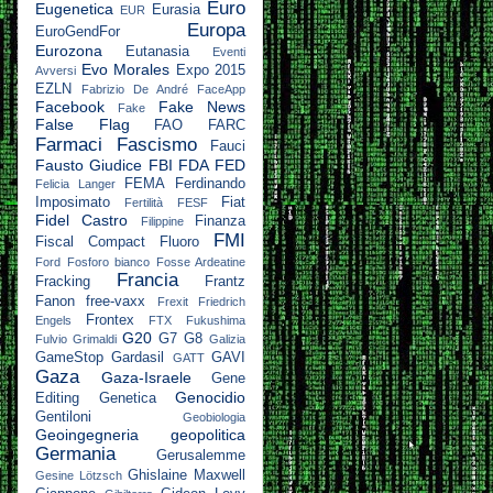
Euro
Eugenetica
Eurasia
EUR
Europa
EuroGendFor
Eurozona
Eutanasia
Eventi
Evo Morales
Expo 2015
Avversi
EZLN
Fabrizio De André
FaceApp
Facebook
Fake News
Fake
False Flag
FAO
FARC
Farmaci
Fascismo
Fauci
Fausto Giudice
FBI
FDA
FED
FEMA
Ferdinando
Felicia Langer
Imposimato
Fiat
Fertilità
FESF
Fidel Castro
Finanza
Filippine
FMI
Fiscal Compact
Fluoro
Ford
Fosforo bianco
Fosse Ardeatine
Francia
Fracking
Frantz
Fanon
free-vaxx
Frexit
Friedrich
Frontex
Engels
FTX
Fukushima
G20
G7
G8
Fulvio Grimaldi
Galizia
GameStop
Gardasil
GAVI
GATT
Gaza
Gaza-Israele
Gene
Genocidio
Editing
Genetica
Gentiloni
Geobiologia
Geoingegneria
geopolitica
Germania
Gerusalemme
Ghislaine Maxwell
Gesine Lötzsch