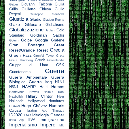
Giovanni Falcone
Giulia
Gaber
Grillo
Giulietto Chiesa
Giulio
Regeni
Giuseppe Garibaldi
Giustizia
Gladio
Glauber Rocha
Glaxo
Glifosato
Globalismo
Globalizzazione
Gold
Golan
Goldman Sachs
Standard
Golpe
Google
Grafene
Golem
Gran Bretagna
Great
Grecia
Reset/Grande Reset
Green Pass
Grenfell Tower
Greta
Grexit
Greta Thunberg
Groenlandia
Gruppo di Lima
GSK
Guerra
Guantanamo
Guerra Ambientale
Guerra
Biologica
Guerra Iraq
H1N1
HAARP
Haiti
Hamas
H5N1
Hantavirus
Hawaii
Helmut Kohl
Hillary Clinton
Hezbollah
Hitler
Hollande
Hollywood
Honduras
Hugo Chávez
Humoris
Huawei
Causa
Ibrahim Abu Thuraya
ID2020
Ideologia Gender
ID4D
Immigrazione
ILVA
Ilaria Alpi
Imperialismo
Impero
IMU