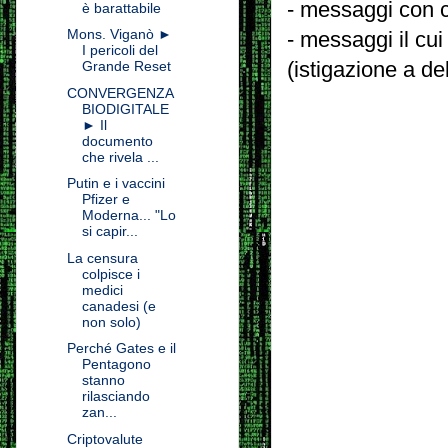
- messaggi con c
è barattabile
Mons. Viganò ►
- messaggi il cui
I pericoli del
(istigazione a de
Grande Reset
CONVERGENZA
BIODIGITALE
► Il
documento
che rivela ...
Putin e i vaccini
Pfizer e
Moderna... "Lo
si capir...
La censura
colpisce i
medici
canadesi (e
non solo)
Perché Gates e il
Pentagono
stanno
rilasciando
zan...
Criptovalute