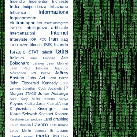
Incendio
Inceneritori
Inchieste
India
Inflazione
Indipendenza
Informazione
Influenza
Inquinamento
elettromagnetico
Insetti
Instagram
Intelligenza artificiale
INSTEX
Internet
Intercettazioni
Iran
Interviste
Iraq
IOR
IPCC
ISIS
Islanda
Irlanda
IRBO
Irexit
Italia
Israele
ISTAT
Italexit
Jair
Italicum
Ivan Pinheiro
Bolsonaro
Jarawa
Jean Monnet
Jean Paul Fitoussi
Jean-Luc
Jeffrey
Mélenchon
Jeff Bezos
Epstein
Jobs Act
John Bolton
John Fitzgerald Kennedy
John
JP
Lennon
Jonathan Cook
Jovanotti
Julian Assange
Morgan
JTAGS
Kant
Kary Mullis
Katrina
Kenya
Keynes
Khalida Jarrar
Khan al Ahmar
Kissinger
Kirghizistan
KKK
Klaus Schwab
Knesset
Kosovo
Land grabbing
Kurdistan
Lampedusa
Lavoro
Laura Boldrini
Leila Khaled
Libano
Leroy Merlin
Lettonia
lib
Libertà
Libia
Liberalizzazioni
Libra