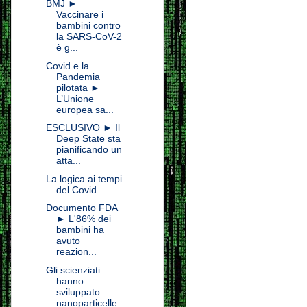
BMJ ►
Vaccinare i
bambini contro
la SARS-CoV-2
è g...
Covid e la
Pandemia
pilotata ►
L’Unione
europea sa...
ESCLUSIVO ► Il
Deep State sta
pianificando un
atta...
La logica ai tempi
del Covid
Documento FDA
► L'86% dei
bambini ha
avuto
reazion...
Gli scienziati
hanno
sviluppato
nanoparticelle