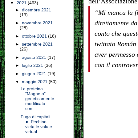
dell’Associazione 
▼
2021
(463)
►
dicembre 2021
“Mi manca la fi
(13)
direttamente da
►
novembre 2021
(28)
conto che quest
►
ottobre 2021
(18)
twittato Román 
►
settembre 2021
(26)
aver permesso c
►
agosto 2021
(17)
con il controve
►
luglio 2021
(36)
►
giugno 2021
(19)
▼
maggio 2021
(50)
La proteina
"Magneto"
geneticamente
modificata
con...
Fuga di capitali
► Pechino
vieta le valute
virtual...