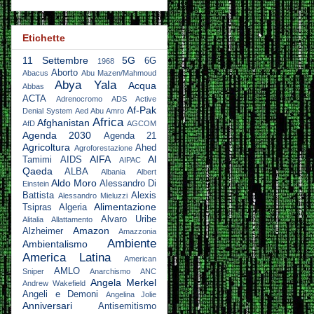
Etichette
11 Settembre
5G
6G
1968
Aborto
Abacus
Abu Mazen/Mahmoud
Abya Yala
Acqua
Abbas
ACTA
Adrenocromo
ADS Active
Af-Pak
Denial System
Aed Abu Amro
Africa
Afghanistan
AfD
AGCOM
Agenda 2030
Agenda 21
Agricoltura
Ahed
Agroforestazione
AIFA
Al
Tamimi
AIDS
AIPAC
Qaeda
ALBA
Albania
Albert
Aldo Moro
Alessandro Di
Einstein
Battista
Alexis
Alessandro Mieluzzi
Alimentazione
Tsipras
Algeria
Alvaro Uribe
Alitalia
Allattamento
Amazon
Alzheimer
Amazzonia
Ambiente
Ambientalismo
America Latina
American
AMLO
Sniper
Anarchismo
ANC
Angela Merkel
Andrew Wakefield
Angeli e Demoni
Angelina Jolie
Anniversari
Antisemitismo