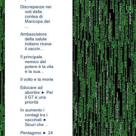
Discrepanze nei
voti della
contea di
Maricopa del
...
Ambasciatore
della salute
indiano riceve
il vaccin...
Il principale
nemico del
potere è la vita
e la sua...
Il volto e la morte
Educare ad
abortire ► Per
il G7 è una
priorità
In aumento i
contagi tra i
vaccinati ►
Sicuri che ...
Pentagono ► 14