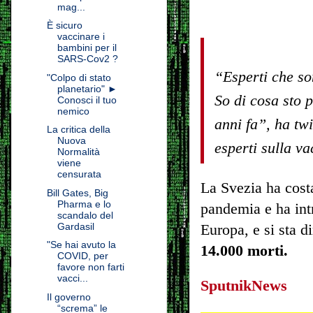
mag...
È sicuro
vaccinare i
bambini per il
SARS-Cov2 ?
“Esperti che son
"Colpo di stato
planetario" ►
So di cosa sto 
Conosci il tuo
nemico
anni fa”, ha twi
La critica della
Nuova
esperti sulla v
Normalità
viene
censurata
La Svezia ha cost
Bill Gates, Big
Pharma e lo
pandemia e ha intr
scandalo del
Gardasil
Europa, e si sta 
"Se hai avuto la
14.000 morti.
COVID, per
favore non farti
vacci...
SputnikNews
Il governo
“screma” le