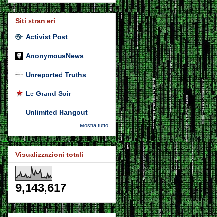
Siti stranieri
Activist Post
AnonymousNews
Unreported Truths
Le Grand Soir
Unlimited Hangout
Mostra tutto
Visualizzazioni totali
9,143,617