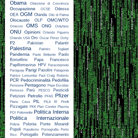
Obama
Obiezione di Coscienza
Occupazione
Odessa
OCSE
OGM
OEA
Olanda
Olio di Palma
Olocausto
OMC/WTO
OLP
OMS
ONG
Omicron
Onlyfans
ONU
Opinioni
Orlando Figuera
Oro
Orlando USA
Oscar Perez
Oxhy
P2
Pakistan
Palantir
Palestina
Palmiro Togliatti
Pandemia
Paolo
Paolo Bellavite
Borsellino
Papa Francesco
Papillomavirus HPV
Paracetamolo
Parigi
Pasolini
Paraguay
Patagonia
Patrice Lumumba
Paul Craig Roberts
PCR
Pedocriminalità
Pedofilia
Pentagono
Pensione
Pepe Escobar
Perù
Pesticidi
Pertosse
PESCO
Pfizer
Petrolio
Petizioni
PFAS
PIL
Piano Casa
PILA IR
Pirelli
Pizzagate
PKK
Plan Condor
Plasma
Politica Interna
POI
Poliomelite
Politica Internazionale
Polonia
Ponte Morandi
Polizia
Popoli
Populismo
Pornografia
Porto
Portogallo
Potenziamento
Rico