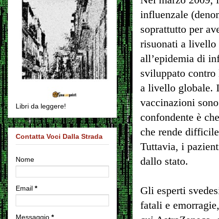
influenzale (deno
soprattutto per av
risuonati a livell
all’epidemia di i
sviluppato contro 
a livello globale.
vaccinazioni sono
Libri da leggere!
confondente è che 
che rende difficil
Contatta Voci Dalla Strada
Tuttavia, i pazient
Nome
dallo stato.
Email
*
Gli esperti svedes
fatali e emorragie,
Messaggio
*