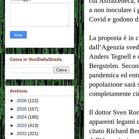
cui AstraZeneca, e
a non inoculare i 
Covid e godono d
La proposta è in c
dall’Agenzia svede
Anders Tegnell e 
Cerca in VociDallaStrada
Bergström. Secondo
pandemica ed entr
popolazione sarà s
Archivio
completamente circ
►
2026
(122)
►
2025
(157)
Il dottor Sven Rom
►
2024
(180)
apparenti legami d
►
2023
(413)
citato Richard Be
►
2022
(321)