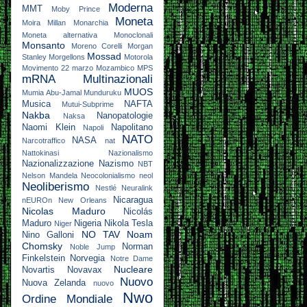
Moderna
MMT
Moby Prince
Moneta
Moira Millan
Monarchia
Moneta alternativa
Monoclonali
Monsanto
Moreno Corelli
Morgan
Mossad
Stanley
Morgellons
Motorola
Movimento 22 marzo
Mozambico
MPS
mRNA
Multinazionali
MUOS
Mumia Abu-Jamal
Munduruku
Musica
NAFTA
Mutui-Subprime
Nakba
Nanopatologie
Naksa
Naomi Klein
Napolitano
Napoli
NATO
NASA
Narcotraffico
nat
Nattokinasi
Nazionalismo
Nazionalizzazione
Nazismo
NBT
Nelson Mandela
Neocolonialismo
neol
Neoliberismo
Nestlé
Neuralink
Nicaragua
nEUROn
New Orleans
Nicolas Maduro
Nicolás
Maduro
Nigeria
Nikola Tesla
Niger
NO TAV
Noam
Nino Galloni
Chomsky
Norman
Noble Jump
Finkelstein
Norvegia
Notre Dame
Nucleare
Novartis
Novavax
Nuovo
Nuova Zelanda
nuovo
Nwo
Ordine Mondiale