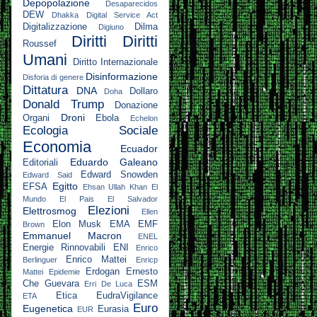
Depopolazione
Desaparecidos
DEW
Dhakka
Digital Service Act
Digitalizzazione
Dilma
Digiuno
Diritti
Diritti
Roussef
Umani
Diritto Internazionale
Disinformazione
Disforia di genere
Dittatura
DNA
Dollaro
Doha
Donald Trump
Donazione
Droni
Organi
Ebola
Echelon
Ecologia Sociale
Economia
Ecuador
Eduardo Galeano
Editoriali
Edward Snowden
Edward Said
Egitto
EFSA
Ehsan Ullah Khan
El
Mundo
El Pais
El Salvador
Elezioni
Elettrosmog
Ellen
Elon Musk
EMA
EMF
Brown
Emmanuel Macron
ENEL
Energie Rinnovabili
ENI
Enrico
Enrico Mattei
Berlinguer
Enricp
Erdogan
Ernesto
Mattei
Epidemie
Che Guevara
ESM
Erri De Luca
Etica
EudraVigilance
ETA
Euro
Eugenetica
Eurasia
EUR