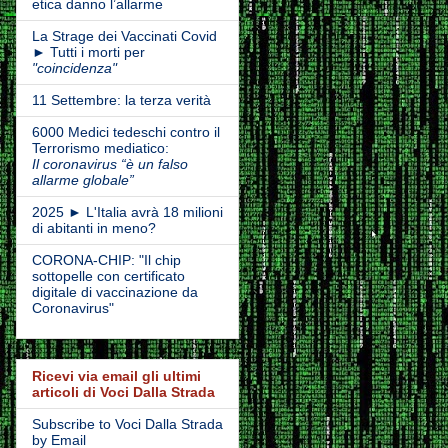
etica danno l’allarme
La Strage dei Vaccinati Covid
► Tutti i morti per
"coincidenza"
11 Settembre: la terza verità
6000 Medici tedeschi contro il
Terrorismo mediatico:
Il coronavirus “è un falso
allarme globale”
2025 ► L'Italia avrà 18 milioni
di abitanti in meno?
CORONA-CHIP: "Il chip
sottopelle con certificato
digitale di vaccinazione da
Coronavirus"
Ricevi via email gli ultimi
articoli di Voci Dalla Strada
Subscribe to Voci Dalla Strada
by Email