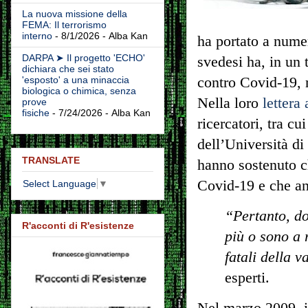
La nuova missione della
FEMA: Il terrorismo
interno
- 8/1/2026
- Alba Kan
ha portato a nume
DARPA ➤ Il progetto 'ECHO'
svedesi ha, in un 
dichiara che sei stato
contro Covid-19, m
'esposto' a una minaccia
biologica o chimica, senza
Nella loro
lettera 
prove
fisiche
- 7/24/2026
- Alba Kan
ricercatori, tra cu
dell’Università di
TRANSLATE
hanno sostenuto c
Covid-19 e che an
Select Language
▼
“Pertanto, d
R'acconti di R'esistenze
più o sono a r
fatali della 
esperti.
Nel marzo 2009, i