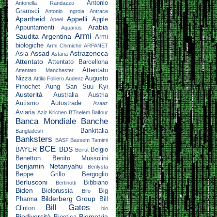
Antonio
Antonella Randazzo
Gramsci
Antonio Ingroia
Antrace
Apartheid
Appelli
Apple
Apeel
Arabia
Appuntamenti
Aquarius
Armi
Saudita
Argentina
Armi
biologiche
Armi Chimiche
ARPANET
Assad
Astrazeneca
Asia
Astana
Attentato
Attentato Barcellona
Attentato
Attentato Manchester
Nizza
Augusto
Attilio Folliero
Audenz
Pinochet
Aung San Suu Kyi
Austerità
Australia
Austria
Autismo
Autostrade
Avaaz
Aviaria
Aziz Krichen
B’Tselem
Balfour
Banca Mondiale
Banche
Bankitalia
Bangladesh
Banksters
BASF
Bassem Tamimi
BCE
BDS
BAYER
Belgio
Beirut
Benetton
Benito Mussolini
Benjamin Netanyahu
Benlysta
Beppe Grillo
Bergoglio
Berlusconi
Bibbiano
Bertinotti
Biden
Bielorussia
Big
Bifo
Bilderberg Group
Pharma
Bill
Bill Gates
Clinton
bio
Biodiversità
Biometria
Bioetica