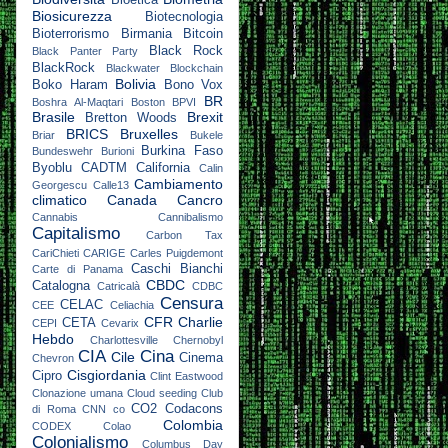
Biosicurezza
Biotecnologia
Bioterrorismo
Birmania
Bitcoin
Black Rock
Black Panter Party
BlackRock
Blackwater
Blockchain
Bolivia
Boko Haram
Bono Vox
BR
Boshra Al-Maqtari
Boston
BPVI
Brasile
Brexit
Bretton Woods
BRICS
Bruxelles
Briar
Bukele
Burkina Faso
Bundeswehr
Burioni
Byoblu
CADTM
California
Calin
Cambiamento
Georgescu
Calle13
climatico
Canada
Cancro
Cannabis
Cannibalismo
Capitalismo
Carbon Tax
CariChieti
CARIGE
Carles Puigdemont
Caschi Bianchi
Carte di Panama
CBDC
Catalogna
Catricalà
CDBC
Censura
CELAC
CEE
Celiachia
CFR
Charlie
CETA
CEPI
Cevarix
Hebdo
Charlottesville
Chernobyl
CIA
Cina
Cile
Cinema
Chevron
Cisgiordania
Cipro
Clint Eastwood
Clonazione umana
Cloud seeding
Club
CO2
Codacons
di Roma
CNN
co
Colombia
CODEX
Colao
Colonialismo
Columbus Day