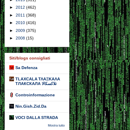
►
2012
(462)
►
2011
(368)
►
2010
(416)
►
2009
(375)
►
2008
(15)
Siti/blogs consigliati
Sa Defenza
TLAXCALA ΤΛΑΞΚΑΛΑ
ТЛАКСКАЛА تلاكسكالا
Controinformazione
Nin.Gish.Zid.Da
VOCI DALLA STRADA
Mostra tutto