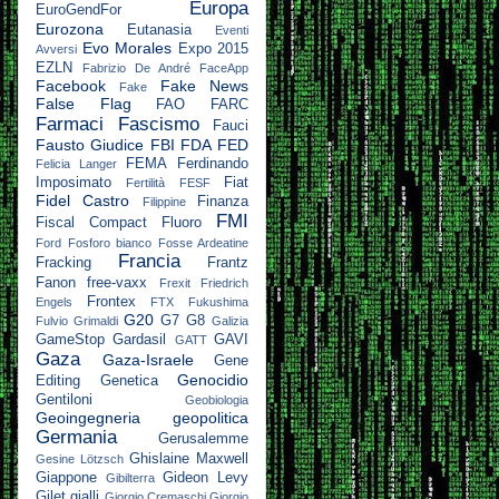
Europa
EuroGendFor
Eurozona
Eutanasia
Eventi
Evo Morales
Expo 2015
Avversi
EZLN
Fabrizio De André
FaceApp
Facebook
Fake News
Fake
False Flag
FAO
FARC
Farmaci
Fascismo
Fauci
Fausto Giudice
FBI
FDA
FED
FEMA
Ferdinando
Felicia Langer
Imposimato
Fiat
Fertilità
FESF
Fidel Castro
Finanza
Filippine
FMI
Fiscal Compact
Fluoro
Ford
Fosforo bianco
Fosse Ardeatine
Francia
Fracking
Frantz
Fanon
free-vaxx
Frexit
Friedrich
Frontex
Engels
FTX
Fukushima
G20
G7
G8
Fulvio Grimaldi
Galizia
GameStop
Gardasil
GAVI
GATT
Gaza
Gaza-Israele
Gene
Genocidio
Editing
Genetica
Gentiloni
Geobiologia
Geoingegneria
geopolitica
Germania
Gerusalemme
Ghislaine Maxwell
Gesine Lötzsch
Giappone
Gideon Levy
Gibilterra
Gilet gialli
Giorgio Cremaschi
Giorgio