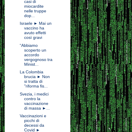
casi di
miocardite
nelle truppe
dop...
Israele ► Mai un
vaccino ha
avuto effetti
così gravi
“Abbiamo
scoperto un
accordo
vergognoso tra
Minist...
La Colombia
brucia ► Non
si tratta di
"riforma fis...
Svezia, i medici
contro la
vaccinazione
di massa ►...
Vaccinazioni e
picchi di
decessi da
Covid ►