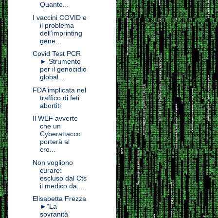
Quante...
I vaccini COVID e
il problema
dell’imprinting
gene...
Covid Test PCR
► Strumento
per il genocidio
global...
FDA implicata nel
traffico di feti
abortiti
Il WEF avverte
che un
Cyberattacco
porterà al
cro...
Non vogliono
curare:
escluso dal Cts
il medico da ...
Elisabetta Frezza
►"La
sovranità