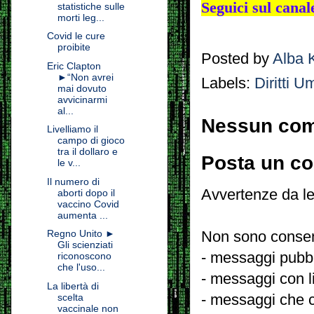
Seguici sul canal
statistiche sulle
morti leg...
Covid le cure
proibite
Posted by
Alba 
Eric Clapton
►“Non avrei
Labels:
Diritti U
mai dovuto
avvicinarmi
al...
Nessun co
Livelliamo il
campo di gioco
tra il dollaro e
Posta un c
le v...
Il numero di
Avvertenze da le
aborti dopo il
vaccino Covid
aumenta ...
Regno Unito ►
Non sono consent
Gli scienziati
- messaggi pubbli
riconoscono
che l'uso...
- messaggi con l
La libertà di
- messaggi che c
scelta
vaccinale non