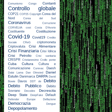
Contanti
Comunismo
Congo
Controllo globale
COP21
Corea del
COP25
Copyrigth
Nord
Corea del Sud
Coronavirus
Corruzione
CORVELVA
cost
Costa D'Avorio
Costituzione
Costituente
Covid-19
Covid19
Credito
criptomoneta
Sociale
CReG
Crisi Alimentare
Criptovaluta
Crisi Finanziaria
Crisi Idrica
Crisi Petrolio
Crisi sanitaria
CRISPR
Cristianesimo
Crollo ponte
Cuba
Cultura
Cultura e
Comunicazione
Daesh
Curevac
Daniel
Dalai Lama
Dan Olmsted
Estulin
DARPA
Danimarca
David
Debito
Davos
Bowie
DDT
de
Debito Pubblico
Debito
Decrescita
Sovrano
Decodex
Deep State
Default
DeepFake
Defender Europe
Deflazione
Democrazia
Dengue
Depopolamento