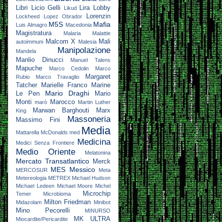
Libri
Licio Gelli
Lira
Lobby
Likud
Lorenzin
Lockheed
Lopez Obrador
M5S
Mafia
Luis Almagro
Macedonia
Magistratura
Malaria
Malattie
Malcom X
Mali
autoimmuni
Malesia
Manipolazione
Mandela
Manlio Dinucci
Manuel Talens
Mapuche
Marco Cedolin
Marco
Margaret
Rubio
Marco Travaglio
Tatcher
Marielle Franco
Marine
Mario Draghi
Le Pen
Mario
Monti
Marocco
marò
Martin Luther
Marwan Barghouti
Marx
King
Massoneria
Massimo Fini
Media
Mattarella
McDonalds
med
Medicina
Medici Senza Frontiere
Medio Oriente
Melatonina
Mercato Transatlantico
Merck
MES
Messico
MERCOSUR
Meta
Metereologia
METREX
Michael Hudson
Michael Ledeen
Michael Moore
Michel
Microchip
Temer
Microbioma
Milton Friedman
Midazolam
Minibot
Mino Pecorelli
MINURSO
MK ULTRA
Miocardite/Pericardite