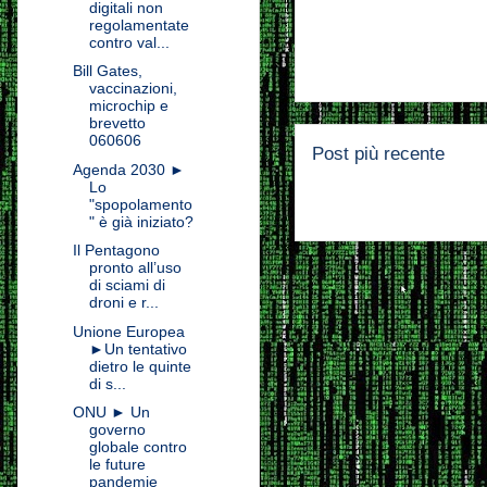
digitali non
regolamentate
contro val...
Bill Gates,
vaccinazioni,
microchip e
brevetto
060606
Post più recente
Agenda 2030 ►
Lo
"spopolamento
" è già iniziato?
Il Pentagono
pronto all’uso
di sciami di
droni e r...
Unione Europea
►Un tentativo
dietro le quinte
di s...
ONU ► Un
governo
globale contro
le future
pandemie