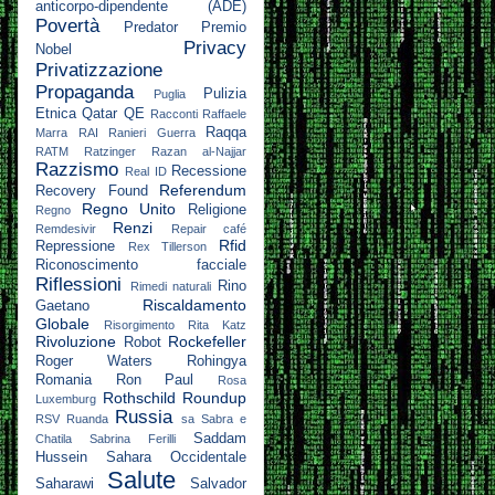
anticorpo-dipendente (ADE)
Povertà
Predator
Premio
Privacy
Nobel
Privatizzazione
Propaganda
Pulizia
Puglia
Etnica
Qatar
QE
Racconti
Raffaele
Raqqa
Marra
RAI
Ranieri Guerra
RATM
Ratzinger
Razan al-Najjar
Razzismo
Recessione
Real ID
Referendum
Recovery Found
Regno Unito
Religione
Regno
Renzi
Remdesivir
Repair café
Rfid
Repressione
Rex Tillerson
Riconoscimento facciale
Riflessioni
Rino
Rimedi naturali
Riscaldamento
Gaetano
Globale
Risorgimento
Rita Katz
Rivoluzione
Rockefeller
Robot
Roger Waters
Rohingya
Romania
Ron Paul
Rosa
Rothschild
Roundup
Luxemburg
Russia
RSV
Ruanda
sa
Sabra e
Saddam
Chatila
Sabrina Ferilli
Hussein
Sahara Occidentale
Salute
Saharawi
Salvador