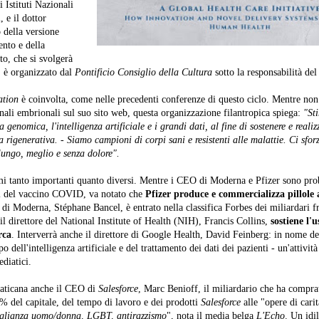
i Istituti Nazionali
, e il dottor
 della versione
ento e della
to, che si svolgerà
, è organizzato dal
Pontificio Consiglio della Cultura
sotto la responsabilità del
tion
è coinvolta, come nelle precedenti conferenze di questo ciclo. Mentre non 
inali embrionali sul suo sito web, questa organizzazione filantropica spiega:
"Sti
genomica, l'intelligenza artificiale e i grandi dati, al fine di sostenere e realiz
 rigenerativa. - Siamo campioni di corpi sani e resistenti alle malattie. Ci sfor
 lungo, meglio e senza dolore".
mi tanto importanti quanto diversi. Mentre i CEO di Moderna e Pfizer sono pr
ri del vaccino COVID, va notato che
Pfizer produce e commercializza pillole 
di Moderna, Stéphane Bancel, è entrato nella classifica Forbes dei miliardari fr
l direttore del National Institute of Health (NIH), Francis Collins,
sostiene l'u
rca
. Interverrà anche il direttore di Google Health, David Feinberg: in nome dei
dell'intelligenza artificiale e del trattamento dei dati dei pazienti - un'attività
diatici.
vaticana anche il CEO di
Salesforce
, Marc Benioff, il miliardario che ha compra
% del capitale, del tempo di lavoro e dei prodotti
Salesforce
alle "opere di carit
aglianza uomo/donna, LGBT, antirazzismo
", nota il media belga
L'Echo
. Un idil