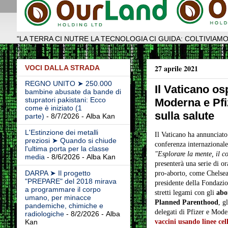
"LA TERRA CI NUTRE LA TECNOLOGIA CI GUIDA: COLTIVIAMO
27 aprile 2021
VOCI DALLA STRADA
REGNO UNITO ➤ 250.000
Il Vaticano os
bambine abusate da bande di
stupratori pakistani: Ecco
Moderna e Pfiz
come è iniziato (1
sulla salute
parte)
- 8/7/2026
- Alba Kan
L'Estinzione dei metalli
Il Vaticano ha annunciato
preziosi ➤ Quando si chiude
conferenza internazionale 
l'ultima porta per la classe
"Esplorare la mente, il c
media
- 8/6/2026
- Alba Kan
presenterà una serie di ora
DARPA ➤ Il progetto
pro-aborto, come Chelsea
"PREPARE" del 2018 mirava
presidente della Fondazio
a programmare il corpo
stretti legami con gli
abor
umano, per minacce
Planned Parenthood
, g
pandemiche, chimiche e
delegati di Pfizer e Mod
radiologiche
- 8/2/2026
- Alba
vaccini usando linee cel
Kan