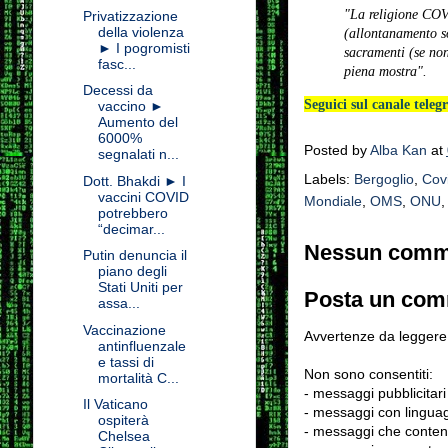
"La religione COVI
Privatizzazione
della violenza
(allontanamento so
► I pogromisti
sacramenti (se non 
fasc...
piena mostra".
Decessi da
Seguici sul canale tele
vaccino ►
Aumento del
6000%
Posted by
Alba Kan
at
segnalati n...
Labels:
Bergoglio
,
Cov
Dott. Bhakdi ► I
vaccini COVID
Mondiale
,
OMS
,
ONU
potrebbero
“decimar...
Nessun comm
Putin denuncia il
piano degli
Stati Uniti per
Posta un co
assa...
Vaccinazione
Avvertenze da leggere 
antinfluenzale
e tassi di
Non sono consentiti:
mortalità C...
- messaggi pubblicitari
Il Vaticano
- messaggi con linguag
ospiterà
- messaggi che conten
Chelsea