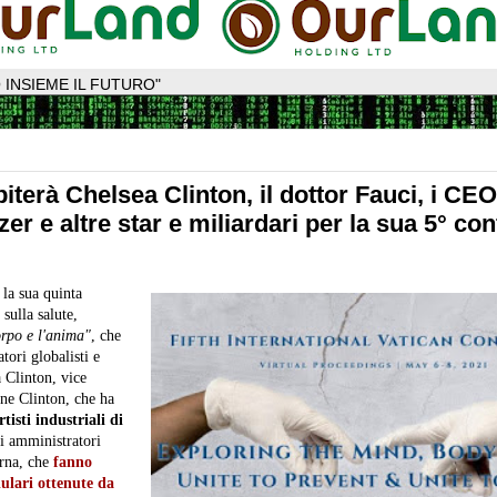
 INSIEME IL FUTURO"
piterà Chelsea Clinton, il dottor Fauci, i CEO
er e altre star e miliardari per la sua 5° co
 la sua quinta
sulla salute,
orpo e l'anima"
, che
tori globalisti e
 Clinton, vice
ne Clinton, che ha
tisti industriali di
li amministratori
erna, che
fanno
lulari ottenute da