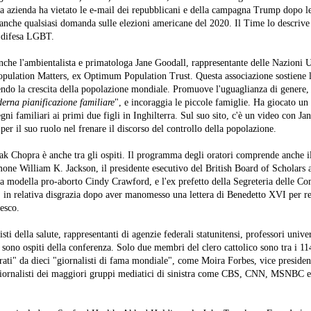
 sua azienda ha vietato le e-mail dei repubblicani e della campagna Trump dopo le
 anche qualsiasi domanda sulle elezioni americane del 2020. Il Time lo descriv
a difesa LGBT.
nche l'ambientalista e primatologa Jane Goodall, rappresentante delle Nazioni U
opulation Matters, ex Optimum Population Trust. Questa associazione sostiene l
endo la crescita della popolazione mondiale. Promuove l'uguaglianza di genere,
derna pianificazione familiare
", e incoraggia le piccole famiglie. Ha giocato un
egni familiari ai primi due figli in Inghilterra. Sul suo sito, c'è un video con J
a per il suo ruolo nel frenare il discorso del controllo della popolazione.
k Chopra è anche tra gli ospiti. Il programma degli oratori comprende anche il 
mone William K. Jackson, il presidente esecutivo del British Board of Scholars
a modella pro-aborto Cindy Crawford, e l'ex prefetto della Segreteria delle C
in relativa disgrazia dopo aver manomesso una lettera di Benedetto XVI per re
esco.
ti della salute, rappresentanti di agenzie federali statunitensi, professori univer
i sono ospiti della conferenza. Solo due membri del clero cattolico sono tra i 11
ati" da dieci "giornalisti di fama mondiale", come Moira Forbes, vice presiden
giornalisti dei maggiori gruppi mediatici di sinistra come CBS, CNN, MSNBC e