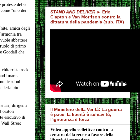
 proteste del 6
e come "uno dei
STAND AND DELIVER
► Eric
Clapton e Van Morrison contro la
dittatura della pandemia (sub. ITA)
nite, amica degli
'armonia tra
 vuole abbattere
 ruolo di primo
ane Goodall che
chitarrista rock
 and Imams
omunicazioni
nderla più
sitari, dirigenti
Il Ministero della Verità: La guerra
4 oratori.
è pace, la libertà è schiavitù,
te esecutivo di
l'ignoranza è forza
 Wall Street
Video-appello collettivo contro la 
censura della rete e a favore della 