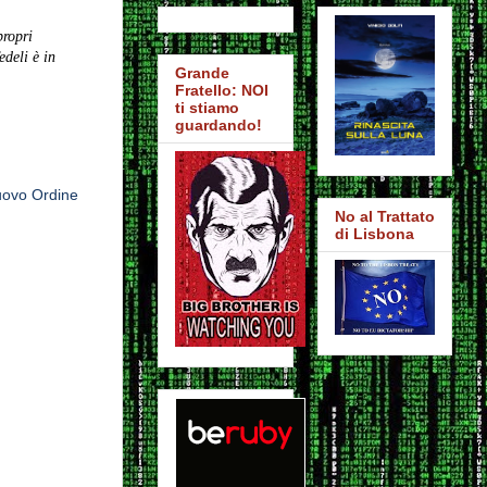
propri
edeli è in
Grande
Fratello: NOI
ti stiamo
guardando!
ovo Ordine
No al Trattato
di Lisbona