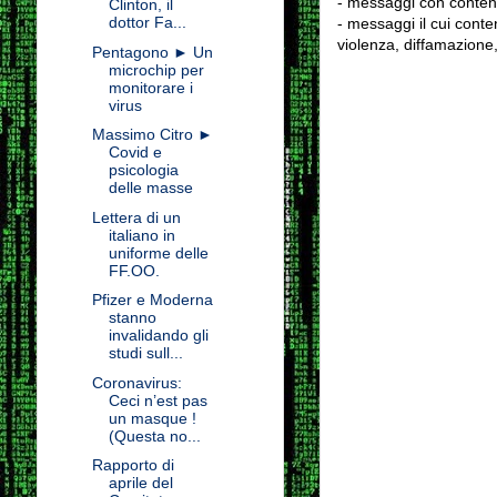
- messaggi con contenu
Clinton, il
dottor Fa...
- messaggi il cui conten
violenza, diffamazione,
Pentagono ► Un
microchip per
monitorare i
virus
Massimo Citro ►
Covid e
psicologia
delle masse
Lettera di un
italiano in
uniforme delle
FF.OO.
Pfizer e Moderna
stanno
invalidando gli
studi sull...
Coronavirus:
Ceci n’est pas
un masque !
(Questa no...
Rapporto di
aprile del