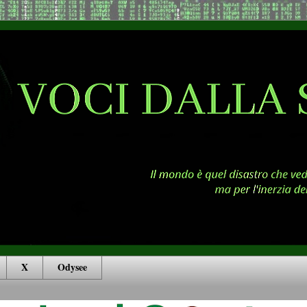
X
Odysee