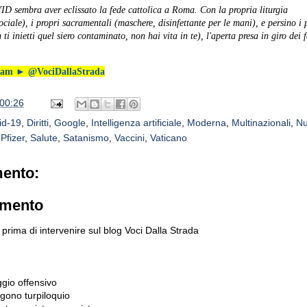
D sembra aver eclissato la fede cattolica a Roma. Con la propria liturgia
ciale), i propri sacramentali (maschere, disinfettante per le mani), e persino i 
ti inietti quel siero contaminato, non hai vita in te), l'aperta presa in giro dei f
gram
►
@VociDallaStrada
00:26
id-19
,
Diritti
,
Google
,
Intelligenza artificiale
,
Moderna
,
Multinazionali
,
Nu
,
Pfizer
,
Salute
,
Satanismo
,
Vaccini
,
Vaticano
ento:
mmento
prima di intervenire sul blog Voci Dalla Strada
gio offensivo
gono turpiloquio