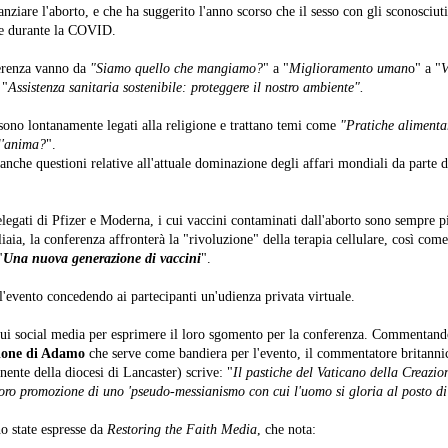
nziare l'aborto, e che ha suggerito l'anno scorso che il sesso con gli sconosciuti
ne durante la COVID.
erenza vanno da
"Siamo quello che mangiamo?
" a "
Miglioramento uman
o" a "
V
 "
Assistenza sanitaria sostenibile: proteggere il nostro ambiente".
sono lontanamente legati alla religione e trattano temi come
"Pratiche alimentar
l'anima?
".
nche questioni relative all'attuale dominazione degli affari mondiali da parte de
legati di Pfizer e Moderna, i cui vaccini contaminati dall'aborto sono sempre pi
liaia, la conferenza affronterà la "rivoluzione" della terapia cellulare, così come
"
Una nuova generazione di vaccini
".
'evento concedendo ai partecipanti un'udienza privata virtuale.
i sui social media per esprimere il loro sgomento per la conferenza. Commentando
ione di Adamo
che serve come bandiera per l'evento, il commentatore britann
nte della diocesi di Lancaster) scrive: "
Il pastiche del Vaticano della Creazi
oro promozione di uno 'pseudo-messianismo con cui l'uomo si gloria al posto d
o state espresse da
Restoring the Faith Media
, che nota: