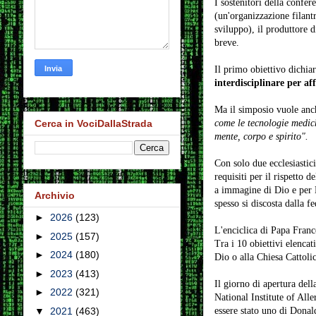
I sostenitori della conf
(un'organizzazione filant
sviluppo), il produttore 
breve.
Il primo obiettivo dichia
interdisciplinare per aff
Ma il simposio vuole an
come le tecnologie medich
Cerca in VociDallaStrada
mente, corpo e spirito".
Con solo due ecclesiastici
requisiti per il rispetto 
a immagine di Dio e per L
Archivio
spesso si discosta dalla fe
►
2026
(123)
L'enciclica di Papa Franc
►
2025
(157)
Tra i 10 obiettivi elencat
►
2024
(180)
Dio o alla Chiesa Cattolic
►
2023
(413)
Il giorno di apertura dell
►
2022
(321)
National Institute of All
essere stato uno di Dona
▼
2021
(463)