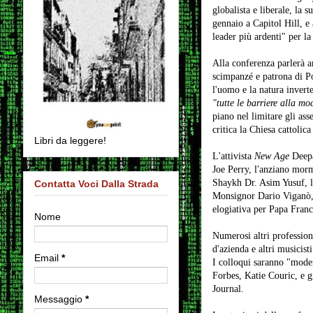
globalista e liberale, la
gennaio a Capitol Hill, e
leader più ardenti" per l
Alla conferenza parlerà a
scimpanzé e patrona di P
l'uomo e la natura invert
"tutte le barriere alla mo
piano nel limitare gli ass
critica la Chiesa cattolic
Libri da leggere!
L'attivista
New Age
Deepa
Joe Perry, l'anziano mor
Shaykh Dr. Asim Yusuf, l
Contatta Voci Dalla Strada
Monsignor Dario Viganò, 
elogiativa per Papa Franc
Nome
Numerosi altri professionis
d'azienda e altri musicist
Email
*
I colloqui saranno "moder
Forbes, Katie Couric, e 
Journal.
Messaggio
*