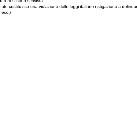
to razzista o sessista
uto costituisce una violazione delle leggi italiane (istigazione a delinqu
 ecc.)