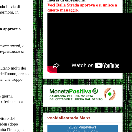
libertà di espressione.
n
Voci Dalla Strada approva e si unisce a 
do in via di
questo messaggio
.
 mormoni, in
n approccio
essere umani, e
erpretazione di
fiutano molti dei
 dell'uomo, creato
te, che troppo
 giorni.
 riferimento a
vocidallastrada Maps
ttore del
Biden (dopo
2,527 Pageviews
nità l'impegno
Jul. 08th - Aug. 08th