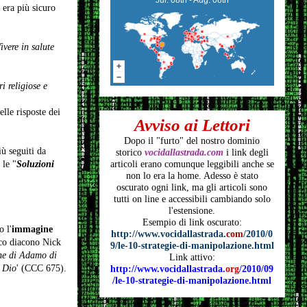
 era più sicuro
ivere in salute
i religiose e
lle risposte dei
Avviso ai Lettori
Dopo il "furto" del nostro dominio
ù seguiti da
storico
vocidallastrada.com
i link degli
 le "
Soluzioni
articoli
erano comunque leggibili anche se
non lo era la home. Adesso è stato
oscurato ogni link, ma gli articoli
sono
tutti on line e accessibili cambiando solo
l'estensione.
Esempio di link oscurato:
 l'
immagine
http://www.vocidallastrada.
com
/2010/0
ico diacono Nick
9/le-10-strategie-di-manipolazione.html
one di Adamo di
Link attivo:
i Dio
' (CCC 675).
http://www.vocidallastrada.
org
/2010/09
/le-10-strategie-di-manipolazione.html