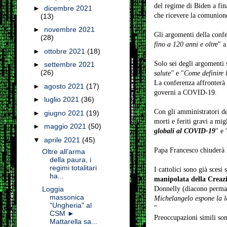
del regime di Biden a fina
►
dicembre 2021
che ricevere la comunio
(13)
►
novembre 2021
Gli argomenti della conf
(28)
fino a 120 anni e oltre
" a
►
ottobre 2021
(18)
Solo sei degli argomenti 
►
settembre 2021
(26)
salute"
e "
Come definire 
La conferenza affronterà a
►
agosto 2021
(17)
governi a COVID-19.
►
luglio 2021
(36)
Con gli amministratori de
►
giugno 2021
(19)
morti e feriti gravi a mig
►
maggio 2021
(50)
globali al COVID-19
" e 
▼
aprile 2021
(45)
Papa Francesco chiuderà l
Oltre all’arma
della paura, i
regimi totalitari
I cattolici sono già sces
ha...
manipolata della Creaz
Donnelly (diacono permane
Loggia
massonica
Michelangelo espone la l
"Ungheria" al
"
CSM ►
Preoccupazioni simili son
Mattarella sa...