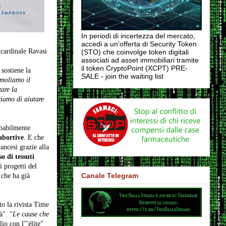
In periodi di incertezza del mercato,
accedi a un'offerta di Security Token
 cardinale Ravasi.
(STO) che coinvolge token digitali
associati ad asset immobiliari tramite
il token CryptoPoint (XCPT) PRE-
sostiene la
SALE - join the waiting list
moliamo il
zare la
ziamo di aiutare
obabilmente
abortive
. E che
ancesi grazie alla
so di tessuti
 progetti del
Canale Telegram
 che ha già
to la rivista Time
à". "
Le cause che
lio con l'"élite"