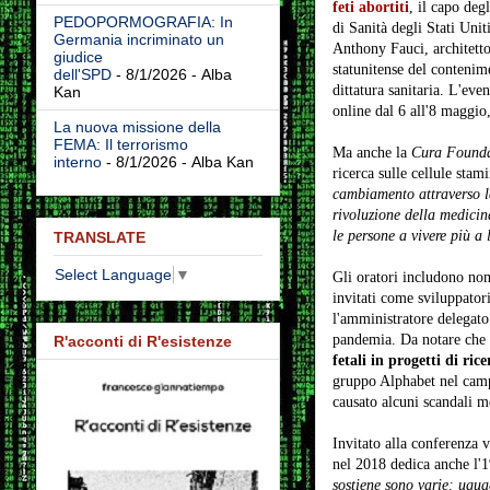
feti abortiti
, il capo degl
PEDOPORMOGRAFIA: In
di Sanità degli Stati Uniti
Germania incriminato un
Anthony Fauci, architetto
giudice
statunitense del contenim
dell'SPD
- 8/1/2026
- Alba
dittatura sanitaria. L'even
Kan
online dal 6 all'8 maggio
La nuova missione della
FEMA: Il terrorismo
Ma anche la
Cura Founda
interno
- 8/1/2026
- Alba Kan
ricerca sulle cellule stam
cambiamento attraverso la 
rivoluzione della medicina
le persone a vivere più a
TRANSLATE
Select Language
▼
Gli oratori includono no
invitati come sviluppato
l'amministratore delegato 
pandemia. Da notare che i
R'acconti di R'esistenze
fetali in progetti di rice
gruppo Alphabet nel campo 
causato alcuni scandali me
Invitato alla conferenza 
nel 2018 dedica anche l'1
sostiene sono varie: ugu