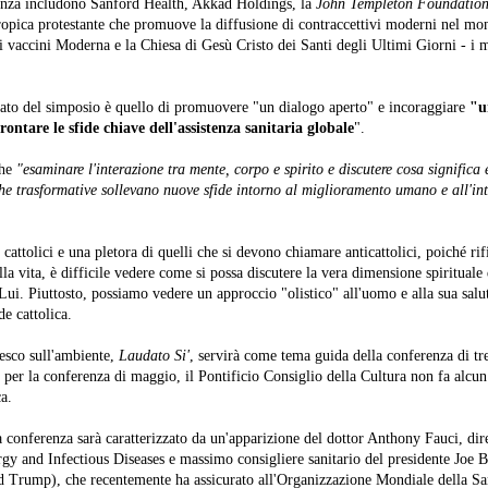
erenza includono Sanford Health, Akkad Holdings, la
John Templeton Foundatio
ropica protestante che promuove la diffusione di contraccettivi moderni nel mon
di vaccini Moderna e la Chiesa di Gesù Cristo dei Santi degli Ultimi Giorni - i
rato del simposio è quello di promuovere "un dialogo aperto" e incoraggiare
"u
rontare le sfide chiave dell'assistenza sanitaria globale
".
che
"esaminare l'interazione tra mente, corpo e spirito e discutere cosa significa 
e trasformative sollevano nuove sfide intorno al miglioramento umano e all'int
 cattolici e una pletora di quelli che si devono chiamare anticattolici, poiché ri
della vita, è difficile vedere come si possa discutere la vera dimensione spirituale
ui. Piuttosto, possiamo vedere un approccio "olistico" all'uomo e alla sua salu
de cattolica.
esco sull'ambiente,
Laudato Si'
, servirà come tema guida della conferenza di tre
i per la conferenza di maggio, il Pontificio Consiglio della Cultura non fa alcun
a.
a conferenza sarà caratterizzato da un'apparizione del dottor Anthony Fauci, dire
ergy and Infectious Diseases e massimo consigliere sanitario del presidente Joe 
ld Trump), che recentemente ha assicurato all'Organizzazione Mondiale della Sa