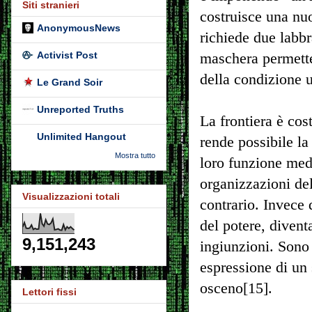
Siti stranieri
costruisce una nu
AnonymousNews
richiede due labbr
Activist Post
maschera permette
della condizione 
Le Grand Soir
Unreported Truths
La frontiera è cos
Unlimited Hangout
rende possibile la
Mostra tutto
loro funzione medi
organizzazioni del
Visualizzazioni totali
contrario. Invece 
del potere, divent
9,151,243
ingiunzioni. Sono 
espressione di un
osceno[15].
Lettori fissi