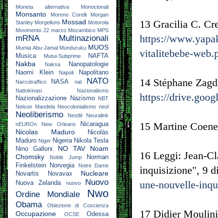
Moneta alternativa
Monoclonali
Monsanto
Moreno Corelli
Morgan
Mossad
13 Gracilia C. Cre
Stanley
Morgellons
Motorola
Movimento 22 marzo
Mozambico
MPS
https://www.yapaka
mRNA
Multinazionali
MUOS
Mumia Abu-Jamal
Munduruku
vitalitebebe-web.
Musica
NAFTA
Mutui-Subprime
Nakba
Nanopatologie
Naksa
Naomi Klein
Napolitano
Napoli
NATO
14 Stéphane Zagda
NASA
Narcotraffico
nat
Nattokinasi
Nazionalismo
https://drive.g
Nazionalizzazione
Nazismo
NBT
Nelson Mandela
Neocolonialismo
neol
Neoliberismo
Nestlé
Neuralink
15 Martine Coenen
Nicaragua
nEUROn
New Orleans
Nicolas Maduro
Nicolás
Maduro
Nigeria
Nikola Tesla
Niger
NO TAV
Noam
Nino Galloni
16 Leggi: Jean-C
Chomsky
Norman
Noble Jump
Finkelstein
Norvegia
Notre Dame
inquisizione", 9 
Nucleare
Novartis
Novavax
Nuovo
une-nouvelle-inqu
Nuova Zelanda
nuovo
Nwo
Ordine Mondiale
Obama
Obiezione di Coscienza
17 Didier Moulini
Occupazione
Odessa
OCSE