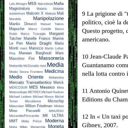
M5S
Mafia
Luis Almagro
Macedonia
Magistratura
Malaria
Malattie
9 La prigione di "
Malcom X
Mali
autoimmuni
Malesia
Manipolazione
Mandela
politico, cioè la 
Manlio Dinucci
Manuel Talens
Mapuche
Marco Cedolin
Marco
Questo progetto, d
Margaret
Rubio
Marco Travaglio
americano.
Tatcher
Marielle Franco
Marine
Mario Draghi
Le Pen
Mario
Monti
Marocco
marò
Martin Luther
Marwan Barghouti
Marx
King
10 Jean-Claude Pa
Massoneria
Massimo Fini
Media
Guantanamo comme 
Mattarella
McDonalds
med
Medicina
Medici Senza Frontiere
nella lotta contro
Medio Oriente
Melatonina
Mercato Transatlantico
Merck
MES
Messico
MERCOSUR
Meta
11 Antonio Quinet
Metereologia
METREX
Michael Hudson
Michael Ledeen
Michael Moore
Michel
Editions du Champ
Microchip
Temer
Microbioma
Milton Friedman
Midazolam
Minibot
Mino Pecorelli
MINURSO
12 In « Un taxi p
MK ULTRA
Miocardite/Pericardite
Moderna
MMT
Moby Prince
Gibney, 2007.
Moneta
Moira Millan
Monarchia