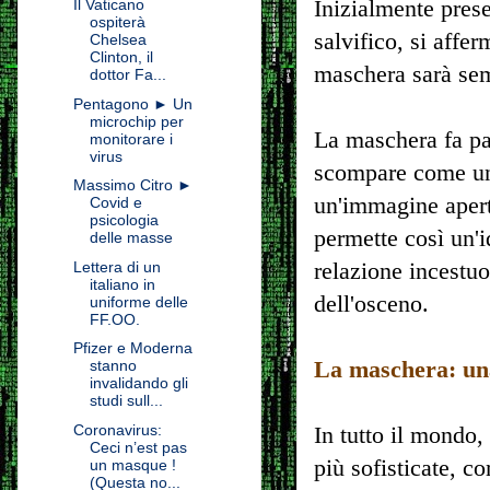
Inizialmente pres
Il Vaticano
ospiterà
salvifico, si affe
Chelsea
Clinton, il
maschera sarà sem
dottor Fa...
Pentagono ► Un
microchip per
La maschera fa par
monitorare i
virus
scompare come un s
Massimo Citro ►
un'immagine apert
Covid e
psicologia
permette così un'i
delle masse
relazione incestuo
Lettera di un
italiano in
dell'osceno.
uniforme delle
FF.OO.
Pfizer e Moderna
La maschera: una
stanno
invalidando gli
studi sull...
Coronavirus:
In tutto il mondo,
Ceci n’est pas
più sofisticate, c
un masque !
(Questa no...