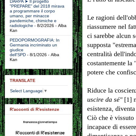
DARPA ➤ Il progetto
"PREPARE" del 2018 mirava
a programmare il corpo
umano, per minacce
Le ragioni dell'ob
pandemiche, chimiche e
riassumere nel fat
radiologiche
- 8/2/2026
- Alba
Kan
ci sarebbe alcun 
PEDOPORMOGRAFIA: In
supposta "estrema
Germania incriminato un
giudice
centralità dell'in
dell'SPD
- 8/1/2026
- Alba
Kan
costantemente la 
potere che confisc
TRANSLATE
Riduce la coscien
Select Language
▼
uscire da sé"
[1] 
esistenza, diventa 
R'acconti di R'esistenze
Ciò che è vissuto 
incapace di essere
dimenticanza e no