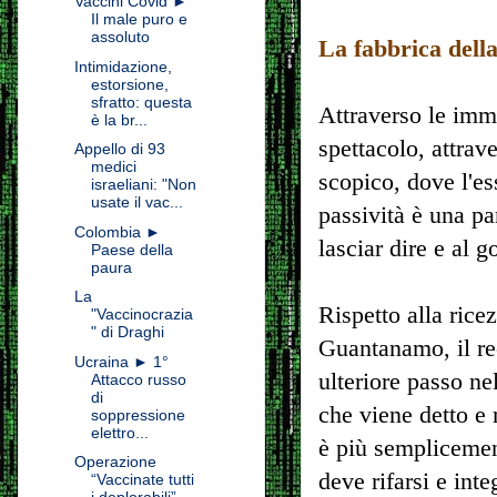
Vaccini Covid ►
Il male puro e
assoluto
La fabbrica della
Intimidazione,
estorsione,
sfratto: questa
Attraverso le imm
è la br...
spettacolo, attrave
Appello di 93
medici
scopico, dove l'e
israeliani: "Non
usate il vac...
passività è una par
Colombia ►
lasciar dire e al g
Paese della
paura
La
Rispetto alla rice
"Vaccinocrazia
" di Draghi
Guantanamo, il re
Ucraina ► 1°
ulteriore passo ne
Attacco russo
di
che viene detto e 
soppressione
elettro...
è più semplicement
Operazione
deve rifarsi e int
“Vaccinate tutti