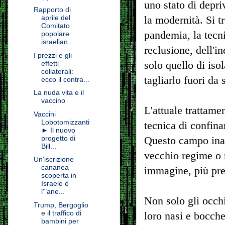
uno stato di depri
Rapporto di
aprile del
la modernità. Si t
Comitato
pandemia, la tecn
popolare
israelian...
reclusione, dell'
I prezzi e gli
solo quello di iso
effetti
collaterali:
tagliarlo fuori da 
ecco il contra...
La nuda vita e il
vaccino
L'attuale trattame
Vaccini
Lobotomizzanti
tecnica di confin
► Il nuovo
progetto di
Questo campo ina
Bill...
vecchio regime o n
Un'iscrizione
cananea
immagine, più pre
scoperta in
Israele è
l'"ane...
Non solo gli occhi
Trump, Bergoglio
e il traffico di
loro nasi e bocche
bambini per