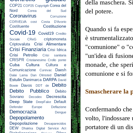
della maschera. Si
COP21
Corea del
COP25
Copyrigth
del potere.
Nord
Corea del Sud
Coronavirus
Corruzione
CORVELVA
cost
Costa D'Avorio
Costituzione
Costituente
Quando si fa esper
Covid-19
Covid19
Credito
è strumentalizzat
criptomoneta
Sociale
CReG
Crisi Alimentare
Criptovaluta
"comunione" o "co
Crisi Finanziaria
Crisi Idrica
"un'idea di fusione
Crisi Petrolio
Crisi sanitaria
CRISPR
Cristianesimo
Crollo ponte
monade, che speri
Cuba
Cultura
Cultura e
Comunicazione
Daesh
Curevac
comunione e si fo
Daniel
Dalai Lama
Dan Olmsted
Estulin
DARPA
Danimarca
David
Debito
Davos
Bowie
DDT
de
Smascherare la p
Debito Pubblico
Debito
Decrescita
Sovrano
Decodex
Deep State
Default
DeepFake
Defender Europe
Deflazione
Confermando che il
Democrazia
Dengue
volto, l'indossare
Depopolamento
Depopolazione
Desaparecidos
portatore di un d
DEW
Dhakka
Digital Service Act