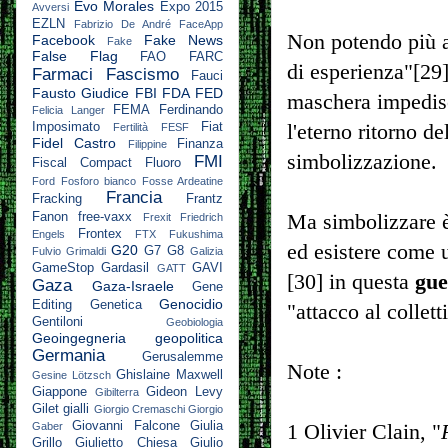
Evo Morales
Expo 2015
Avversi
EZLN
Fabrizio De André
FaceApp
Non potendo più ar
Facebook
Fake News
Fake
False Flag
FAO
FARC
di esperienza"[29]
Farmaci
Fascismo
Fauci
Fausto Giudice
FBI
FDA
FED
maschera impedisce
FEMA
Ferdinando
Felicia Langer
l'eterno ritorno d
Imposimato
Fiat
Fertilità
FESF
Fidel Castro
Finanza
Filippine
simbolizzazione.
FMI
Fiscal Compact
Fluoro
Ford
Fosforo bianco
Fosse Ardeatine
Francia
Fracking
Frantz
Ma simbolizzare è 
Fanon
free-vaxx
Frexit
Friedrich
Frontex
Engels
FTX
Fukushima
ed esistere come u
G20
G7
G8
Fulvio Grimaldi
Galizia
GameStop
Gardasil
GAVI
GATT
[30] in questa
gue
Gaza
Gaza-Israele
Gene
Genocidio
Editing
Genetica
"attacco al collett
Gentiloni
Geobiologia
Geoingegneria
geopolitica
Germania
Gerusalemme
Note :
Ghislaine Maxwell
Gesine Lötzsch
Giappone
Gideon Levy
Gibilterra
Gilet gialli
Giorgio Cremaschi
Giorgio
Giovanni Falcone
Giulia
1 Olivier Clain, "
Gaber
Grillo
Giulietto Chiesa
Giulio