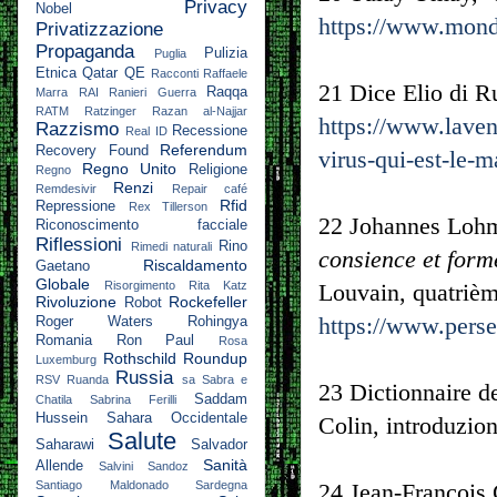
Privacy
Nobel
https://www.mondi
Privatizzazione
Propaganda
Pulizia
Puglia
Etnica
Qatar
QE
Racconti
Raffaele
21 Dice Elio di R
Raqqa
Marra
RAI
Ranieri Guerra
RATM
Ratzinger
Razan al-Najjar
https://www.laven
Razzismo
Recessione
Real ID
Referendum
Recovery Found
virus-qui-est-le-m
Regno Unito
Religione
Regno
Renzi
Remdesivir
Repair café
Rfid
Repressione
Rex Tillerson
22 Johannes Lohm
Riconoscimento facciale
Riflessioni
Rino
Rimedi naturali
consience et form
Riscaldamento
Gaetano
Globale
Risorgimento
Rita Katz
Louvain, quatrièm
Rivoluzione
Rockefeller
Robot
https://www.per
Roger Waters
Rohingya
Romania
Ron Paul
Rosa
Rothschild
Roundup
Luxemburg
Russia
RSV
Ruanda
sa
Sabra e
23 Dictionnaire d
Saddam
Chatila
Sabrina Ferilli
Hussein
Sahara Occidentale
Colin, introduzio
Salute
Saharawi
Salvador
Sanità
Allende
Salvini
Sandoz
Santiago Maldonado
Sardegna
24 Jean-François 