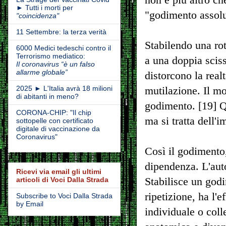
► Tutti i morti per
"godimento assolut
"coincidenza"
11 Settembre: la terza verità
Stabilendo una rot
6000 Medici tedeschi contro il
Terrorismo mediatico:
a una doppia sciss
Il coronavirus “è un falso
allarme globale”
distorcono la real
2025 ► L'Italia avrà 18 milioni
mutilazione. Il mo
di abitanti in meno?
godimento. [19] Q
CORONA-CHIP: "Il chip
ma si tratta dell'
sottopelle con certificato
digitale di vaccinazione da
Coronavirus"
Così il godimento,
dipendenza. L'auto
Ricevi via email gli ultimi
articoli di Voci Dalla Strada
Stabilisce un god
ripetizione, ha l'
Subscribe to Voci Dalla Strada
by Email
individuale o colle