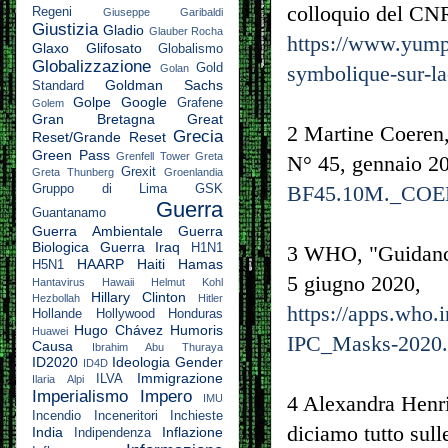
colloquio del CNR
Regeni
Giuseppe Garibaldi
Giustizia
Gladio
Glauber Rocha
https://www.yump
Glaxo
Glifosato
Globalismo
Globalizzazione
Gold
symbolique-sur-la-
Golan
Goldman Sachs
Standard
Golpe
Google
Grafene
Golem
Gran Bretagna
Great
2 Martine Coeren,
Grecia
Reset/Grande Reset
Green Pass
Grenfell Tower
Greta
N° 45, gennaio 2
Grexit
Greta Thunberg
Groenlandia
BF45.10M._COE
Gruppo di Lima
GSK
Guerra
Guantanamo
Guerra Ambientale
Guerra
Biologica
Guerra Iraq
H1N1
3 WHO, "Guidanc
HAARP
Haiti
Hamas
H5N1
5 giugno 2020,
Hantavirus
Hawaii
Helmut Kohl
Hillary Clinton
Hezbollah
Hitler
https://apps.who
Hollande
Hollywood
Honduras
Hugo Chávez
Humoris
Huawei
IPC_Masks-2020.4
Causa
Ibrahim Abu Thuraya
ID2020
Ideologia Gender
ID4D
Immigrazione
ILVA
Ilaria Alpi
Imperialismo
Impero
4 Alexandra Henri
IMU
Incendio
Inceneritori
Inchieste
diciamo tutto sul
India
Inflazione
Indipendenza