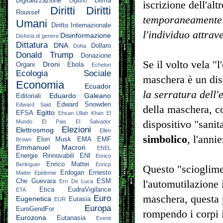
Digitalizzazione
Dilma
Digiuno
iscrizione dell'al
Diritti
Diritti
Roussef
temporaneamente a
Umani
Diritto Internazionale
l'individuo attrav
Disinformazione
Disforia di genere
Dittatura
DNA
Dollaro
Doha
Donald Trump
Donazione
Se il volto vela "l
Droni
Organi
Ebola
Echelon
Ecologia Sociale
maschera è un disv
Economia
Ecuador
la serratura dell'
Eduardo Galeano
Editoriali
Edward Snowden
Edward Said
della maschera, co
Egitto
EFSA
Ehsan Ullah Khan
El
dispositivo "sanit
Mundo
El Pais
El Salvador
Elezioni
Elettrosmog
Ellen
simbolico
, l'anni
Elon Musk
EMA
EMF
Brown
Emmanuel Macron
ENEL
Energie Rinnovabili
ENI
Enrico
Enrico Mattei
Berlinguer
Enricp
Questo "scioglime
Erdogan
Ernesto
Mattei
Epidemie
Che Guevara
ESM
l'automutilazione 
Erri De Luca
Etica
EudraVigilance
ETA
maschera, questa p
Euro
Eugenetica
Eurasia
EUR
Europa
EuroGendFor
rompendo i corpi i
Eurozona
Eutanasia
Eventi