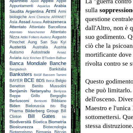
La "guerra contro
Apartheid
Appelli
Apple
Apeel
Arabia
Appuntamenti
Aquarius
sulla
soppressione
Armi
Saudita
Argentina
Armi
biologiche
Armi Chimiche
ARPANET
questione centrale
Assad
Astrazeneca
Asia
Astana
dall'Altro, non è 
Attentato
Attentato Barcellona
Attentato
Attentato Manchester
suo godimento. Qui
Nizza
Augusto
Attilio Folliero
Audenz
Pinochet
Aung San Suu Kyi
ciò che la psicoa
Austerità
Australia
Austria
Autismo
Autostrade
Avaaz
mortificante dove 
Aviaria
Aziz Krichen
B’Tselem
Balfour
rivolta contro se s
Banca Mondiale
Banche
Bankitalia
Bangladesh
Banksters
BASF
Bassem Tamimi
BCE
Questo godimento c
BDS
BAYER
Belgio
Beirut
Benetton
Benito Mussolini
che può limitarlo.
Benjamin Netanyahu
Benlysta
Beppe Grillo
Bergoglio
dell'osceno. Diven
Berlusconi
Bibbiano
Bertinotti
Biden
Bielorussia
Big
Bifo
Maestro e l'unica
Bilderberg Group
Pharma
Bill
sottomettersi. Que
Bill Gates
Clinton
bio
Biodiversità
Biometria
Bioetica
stessa distruzione
Biosicurezza
Biotecnologia
Bioterrorismo
Birmania
Bitcoin