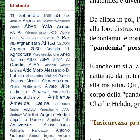
anatomica e diven
Etichette
11 Settembre
5G
6G
1968
Da allora in poi, 
Aborto
Abacus
Abu Mazen/Mahmoud
Abya Yala
Acqua
alla loro distruzi
Abbas
ACTA
Adrenocromo
ADS Active
deponiamo le nost
Af-Pak
Denial System
Aed Abu Amro
Africa
Afghanistan
AfD
AGCOM
"pandemia" poss
Agenda 2030
Agenda 21
Agricoltura
Ahed
Agroforestazione
AIFA
Al
Tamimi
AIDS
AIPAC
Qaeda
È anche un sì alla
ALBA
Albania
Albert
Aldo Moro
Alessandro Di
Einstein
catturato dal poter
Battista
Alexis
Alessandro Mieluzzi
Alimentazione
Tsipras
Algeria
alla malattia. Qui
Alvaro Uribe
Alitalia
Allattamento
Amazon
Alzheimer
Amazzonia
corpo della "pande
Ambiente
Ambientalismo
Charlie Hebdo, gra
America Latina
American
AMLO
Sniper
Anarchismo
ANC
Angela Merkel
Andrew Wakefield
Angeli e Demoni
Angelina Jolie
"Insicurezza pro
Anniversari
Antisemitismo
Antonio
Antonella Randazzo
Gramsci
Antonio Ingroia
Antrace