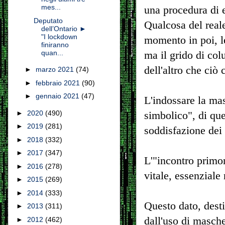
mes...
una procedura di e
Deputato
Qualcosa del reale
dell’Ontario ►
"I lockdown
momento in poi, l
finiranno
quan...
ma il grido di col
dell'altro che ciò
►
marzo 2021
(74)
►
febbraio 2021
(90)
►
gennaio 2021
(47)
L'indossare la ma
►
2020
(490)
simbolico", di que
►
2019
(281)
soddisfazione dei
►
2018
(332)
►
2017
(347)
L'"incontro primor
►
2016
(278)
vitale, essenziale
►
2015
(269)
►
2014
(333)
Questo dato, destin
►
2013
(311)
dall'uso di masche
►
2012
(462)