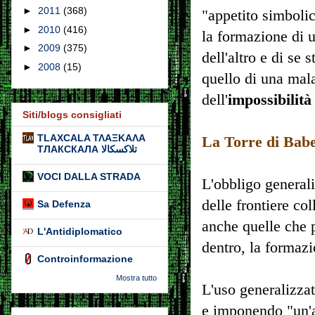
►
2011
(368)
"appetito simboli
►
2010
(416)
la formazione di u
►
2009
(375)
dell'altro e di se 
►
2008
(15)
quello di una mal
dell'
impossibilità
Siti/blogs consigliati
TLAXCALA ΤΛΑΞΚΑΛΑ
La Torre di Babe
ТЛАКСКАЛА تلاكسكالا
VOCI DALLA STRADA
L'obbligo generali
delle frontiere col
Sa Defenza
anche quelle che p
L'Antidiplomatico
dentro, la formazi
Controinformazione
Mostra tutto
L'uso generalizza
e imponendo "un'as