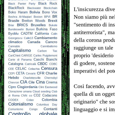
Black Rock
Black Panter Party
L'insicurezza diven
BlackRock
Blackwater
Blockchain
Bolivia
Boko Haram
Bono Vox
Non siamo più nel 
BR
Boshra Al-Maqtari
Boston
BPVI
Brasile
Brexit
Bretton Woods
"sentimento di ins
BRICS
Bruxelles
Briar
Bukele
Burkina Faso
Bundeswehr
Burioni
antiterrorista", m
Byoblu
CADTM
California
Calin
Cambiamento
Georgescu
Calle13
della corona produ
climatico
Canada
Cancro
raggiunge un tale 
Cannabis
Cannibalismo
Capitalismo
Carbon Tax
proprio 'desiderio
CariChieti
CARIGE
Carles Puigdemont
Caschi Bianchi
Carte di Panama
di godere, sostene
CBDC
Catalogna
Catricalà
CDBC
Censura
CELAC
CEE
Celiachia
imperativi del pote
CFR
Charlie
CETA
CEPI
Cevarix
Hebdo
Charlottesville
Chernobyl
CIA
Cina
Cile
Cinema
Chevron
Così facendo, avv
Cisgiordania
Cipro
Clint Eastwood
Clonazione umana
Cloud seeding
Club
quella di un ogget
CO2
Codacons
di Roma
CNN
co
Colombia
CODEX
Colao
originario" che so
Colonialismo
Columbus Day
linguaggio e si im
Contanti
Comunismo
Congo
Controllo globale