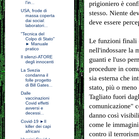
prigioniero è conf
l'in...
USA, frode di
stesso. Niente dev
massa coperta
dai social:
deve essere percep
laboratori...
"Tecnica del
Colpo di Stato"
Le funzioni finali
► Manuale
pratico
nell'indossare la
Il silenzi-ATORE
guanti e l'uso pe
degli innocenti
procedure in comu
La Svezia
condanna il
sia esterna che in
folle progetto
di Bill Gates...
stato, più o meno
Dalle
Tagliato fuori dagl
vaccinazioni
Covid effetti
comunicazione" con
avversi e
decessi...
danno così visibili
Covid-19 ►Il
come le immagini 
killer dei capi
africani
contro il terrorism