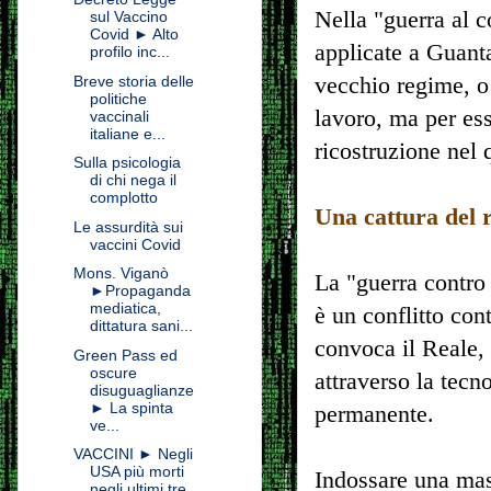
Nella "guerra al c
sul Vaccino
Covid ► Alto
applicate a Guanta
profilo inc...
vecchio regime, o 
Breve storia delle
politiche
lavoro, ma per es
vaccinali
italiane e...
ricostruzione nel
Sulla psicologia
di chi nega il
complotto
Una cattura del 
Le assurdità sui
vaccini Covid
Mons. Viganò
La "guerra contro i
►Propaganda
mediatica,
è un conflitto con
dittatura sani...
convoca il Reale,
Green Pass ed
oscure
attraverso la tecn
disuguaglianze
► La spinta
permanente.
ve...
VACCINI ► Negli
USA più morti
Indossare una mas
negli ultimi tre