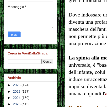
greca o romana, no
Messaggio
*
Dove indossare un
diventa una profa
maschera dell'antic
non permette più d
una provocazione 
Cerca in VociDallaStrada
La spinta alla mo
universale, è "bas
dell'infante, colu
Archivio
induce un'accetta
►
2026
(124)
impulso diventa la
►
2025
(157)
umana e quindi l'
►
2024
(180)
►
2023
(413)