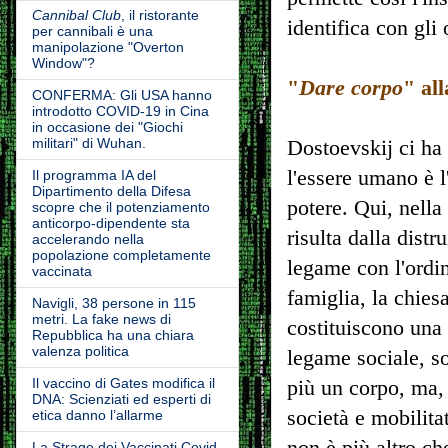
Cannibal Club
, il ristorante
identifica con gli
per cannibali è una
manipolazione "Overton
Window"?
"
Dare corpo
" al
CONFERMA: Gli USA hanno
introdotto COVID-19 in Cina
in occasione dei "Giochi
militari" di Wuhan.
Dostoevskij ci ha
l'essere umano è l
Il programma IA del
Dipartimento della Difesa
potere. Qui, nella
scopre che il potenziamento
anticorpo-dipendente sta
risulta dalla distr
accelerando nella
popolazione completamente
legame con l'ordi
vaccinata
famiglia, la chiesa
Navigli, 38 persone in 115
metri. La fake news di
costituiscono una 
Repubblica ha una chiara
valenza politica
legame sociale, s
Il vaccino di Gates modifica il
più un corpo, ma, 
DNA: Scienziati ed esperti di
società e mobilitat
etica danno l’allarme
non è più altro ch
La Strage dei Vaccinati Covid