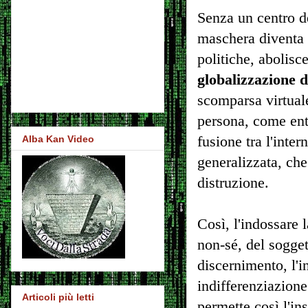
Senza un centro d
maschera diventa 
politiche, abolisc
globalizzazione 
scomparsa virtual
persona, come entit
fusione tra l'inter
Alba Kan Video
generalizzata, che
distruzione.
Così, l'indossare 
non-sé, del sogget
discernimento, l'
indifferenziazione
Articoli più letti
permette così l'in