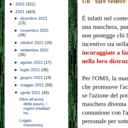
Un "fare vedere
►
2022
(321)
▼
2021
(463)
È infatti nel con
►
dicembre 2021
(13)
una maschera, pur
►
novembre 2021
non protegge chi l
(28)
►
ottobre 2021
(18)
incentivo sta nell
►
settembre 2021
incoraggiate a fa
(26)
nella loro distru
►
agosto 2021
(17)
►
luglio 2021
(36)
Per l'OMS, la mas
►
giugno 2021
(19)
►
maggio 2021
(50)
che promuove l'ac
▼
aprile 2021
(45)
se l'azione del pot
Oltre all’arma
maschera diventa 
della paura, i
regimi totalitari
comunione con l'au
ha...
personale per sott
Loggia
massonica