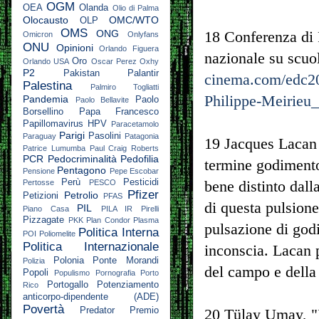
OGM
OEA
Olanda
Olio di Palma
Olocausto
OMC/WTO
OLP
OMS
ONG
18 Conferenza di 
Omicron
Onlyfans
ONU
Opinioni
Orlando Figuera
nazionale su scuo
Oro
Orlando USA
Oscar Perez
Oxhy
P2
Pakistan
Palantir
cinema.com/edc2
Palestina
Palmiro Togliatti
Philippe-Meirieu_
Pandemia
Paolo
Paolo Bellavite
Borsellino
Papa Francesco
Papillomavirus HPV
Paracetamolo
Parigi
Pasolini
Paraguay
Patagonia
19 Jacques Lacan h
Patrice Lumumba
Paul Craig Roberts
PCR
Pedocriminalità
Pedofilia
termine godimento 
Pentagono
Pensione
Pepe Escobar
Perù
Pesticidi
bene distinto dall
Pertosse
PESCO
Pfizer
Petrolio
Petizioni
PFAS
di questa pulsion
PIL
Piano Casa
PILA IR
Pirelli
Pizzagate
PKK
Plan Condor
Plasma
pulsazione di godi
Politica Interna
POI
Poliomelite
Politica Internazionale
inconscia. Lacan 
Polonia
Ponte Morandi
Polizia
del campo e della
Popoli
Populismo
Pornografia
Porto
Portogallo
Potenziamento
Rico
anticorpo-dipendente (ADE)
Povertà
Predator
Premio
20 Tülay Umay, "I