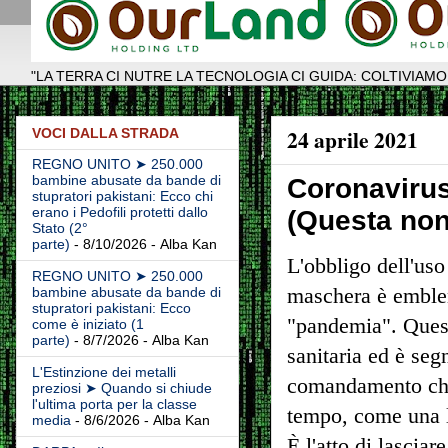
"LA TERRA CI NUTRE LA TECNOLOGIA CI GUIDA: COLTIVIAMO
24 aprile 2021
VOCI DALLA STRADA
REGNO UNITO ➤ 250.000
bambine abusate da bande di
Coronaviru
stupratori pakistani: Ecco chi
erano i Pedofili protetti dallo
(Questa non
Stato (2°
parte)
- 8/10/2026
- Alba Kan
L'obbligo dell'uso
REGNO UNITO ➤ 250.000
maschera è emblem
bambine abusate da bande di
stupratori pakistani: Ecco
"pandemia". Quest
come è iniziato (1
parte)
- 8/7/2026
- Alba Kan
sanitaria ed è seg
L'Estinzione dei metalli
comandamento che 
preziosi ➤ Quando si chiude
l'ultima porta per la classe
tempo, come una l
media
- 8/6/2026
- Alba Kan
È l'atto di lasciare