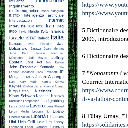
Informazione
Influenza
https://www.yo
Inquinamento
elettromagnetico
Insetti
Instagram
https://www.you
Intelligenza artificiale
INSTEX
Internet
Intercettazioni
Iran
Interviste
Iraq
IOR
IPCC
5 Dictionnaire des
ISIS
Islanda
Irlanda
IRBO
Irexit
Italia
Israele
2006, introduzion
ISTAT
Italexit
Jair
Italicum
Ivan Pinheiro
Bolsonaro
Jarawa
Jean Monnet
Jean Paul Fitoussi
Jean-Luc
6 Dictionnaire des
Jeffrey
Mélenchon
Jeff Bezos
Epstein
Jobs Act
John Bolton
John Fitzgerald Kennedy
John
7 "
Nonostante i v
JP
Lennon
Jonathan Cook
Jovanotti
Julian Assange
Morgan
JTAGS
Courrier Internat
Kant
Kary Mullis
Katrina
Kenya
Keynes
Khalida Jarrar
Khan al Ahmar
https://www.courri
Kissinger
Kirghizistan
KKK
Klaus Schwab
Knesset
Kosovo
il-va-falloir-cont
Land grabbing
Kurdistan
Lampedusa
Lavoro
Laura Boldrini
Leila Khaled
Libano
Leroy Merlin
Lettonia
lib
8 Tülay Umay, "Ta
Libertà
Libia
Liberalizzazioni
Libra
Libri
Licio Gelli
Lira
Lobby
Likud
https://solidarite
Lorenzin
Lockheed
Lopez Obrador