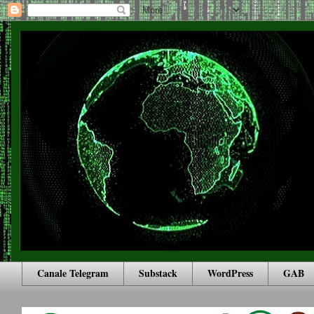
Canale Telegram
Substack
WordPress
GAB