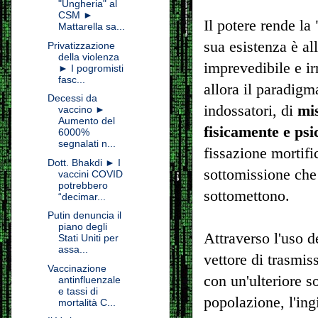
"Ungheria" al
CSM ►
Il potere rende la
Mattarella sa...
sua esistenza è all
Privatizzazione
della violenza
imprevedibile e i
► I pogromisti
fasc...
allora il paradigma
Decessi da
indossatori, di
mis
vaccino ►
Aumento del
fisicamente e ps
6000%
segnalati n...
fissazione mortific
Dott. Bhakdi ► I
sottomissione che 
vaccini COVID
potrebbero
sottomettono.
“decimar...
Putin denuncia il
piano degli
Attraverso l'uso d
Stati Uniti per
assa...
vettore di trasmis
Vaccinazione
con un'ulteriore s
antinfluenzale
e tassi di
popolazione, l'ing
mortalità C...