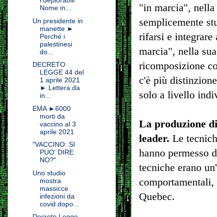
i deplorabili”
"in marcia", nell
Nome in...
semplicemente stup
Un presidente in
manette ►
rifarsi e integrar
Perché i
palestinesi
marcia", nella su
do...
ricomposizione co
DECRETO
LEGGE 44 del
c'è più distinzion
1 aprile 2021
► Lettera da
solo a livello ind
in...
EMA ►6000
morti da
La produzione di 
vaccino al 3
aprile 2021
leader.
Le tecnich
"VACCINO: SI
hanno permesso di 
PUO' DIRE
NO?"
tecniche erano un'
Uno studio
comportamentali, 
mostra
massicce
Quebec.
infezioni da
covid dopo...
Decreto Legge