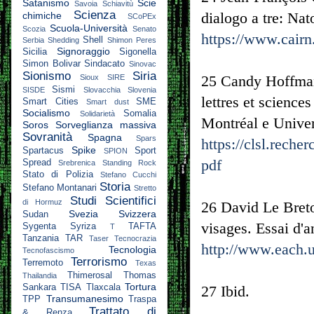
Satanismo
Scie
Savoia
Schiavitù
Scienza
dialogo a tre: Na
chimiche
SCoPEx
Scuola-Università
Scozia
Senato
https://www.cair
Shell
Serbia
Shedding
Shimon Peres
Signoraggio
Sicilia
Sigonella
Simon Bolivar
Sindacato
Sinovac
Sionismo
Siria
25 Candy Hoffman
Sioux
SIRE
Sismi
SISDE
Slovacchia
Slovenia
lettres et science
Smart Cities
SME
Smart dust
Socialismo
Somalia
Solidarietà
Montréal e Univer
Soros
Sorveglianza massiva
Sovranità
Spagna
Spars
https://clsl.rec
Spike
Spartacus
Sport
SPION
pdf
Spread
Srebrenica
Standing Rock
Stato di Polizia
Stefano Cucchi
Storia
Stefano Montanari
Stretto
Studi Scientifici
di Hormuz
26 David Le Breto
Svezia
Svizzera
Sudan
visages. Essai d'a
Sygenta
Syriza
TAFTA
T
Tanzania
TAR
Taser
Tecnocrazia
http://www.each.
Tecnologia
Tecnofascismo
Terrorismo
Terremoto
Texas
Thimerosal
Thomas
Thailandia
Tortura
Sankara
TISA
Tlaxcala
27 Ibid.
Transumanesimo
TPP
Traspa
Trattato di
& Renza