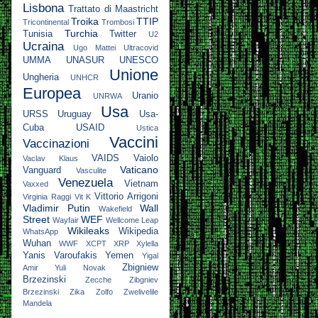
Lisbona
Trattato di Maastricht
Troika
TTIP
Tricontinental
Trombosi
Turchia
Tunisia
Twitter
U2
Ucraina
Ugo Mattei
Ultracovid
UMMA
UNASUR
UNESCO
Unione
Ungheria
UNHCR
Europea
Uranio
UNRWA
Usa
URSS
Uruguay
Usa-
Cuba
USAID
Ustica
Vaccini
Vaccinazioni
VAIDS
Vaiolo
Vaclav Klaus
Vaticano
Vanguard
Vasculite
Venezuela
Vietnam
Vaxxed
Vittorio Arrigoni
Virginia Raggi
Vit K
Vladimir Putin
Wall
Wakefield
Street
WEF
Wayfair
Wellcome Leap
Wikileaks
Wikipedia
WhatsApp
Wuhan
WWF
XCPT
XRP
Xylella
Yanis Varoufakis
Yemen
Yigal
Zbigniew
Amir
Yuli Novak
Brzezinski
Zecche
Zibgniev
Brzezinski
Zika
Zolfo
Zwelivelile
Mandela