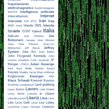
Inquinamento
elettromagnetico
Insetti
Instagram
Intelligenza artificiale
INSTEX
Internet
Intercettazioni
Iran
Interviste
Iraq
IOR
IPCC
ISIS
Islanda
Irlanda
IRBO
Irexit
Italia
Israele
ISTAT
Italexit
Jair
Italicum
Ivan Pinheiro
Bolsonaro
Jarawa
Jean Monnet
Jean Paul Fitoussi
Jean-Luc
Jeffrey
Mélenchon
Jeff Bezos
Epstein
Jobs Act
John Bolton
John Fitzgerald Kennedy
John
JP
Lennon
Jonathan Cook
Jovanotti
Julian Assange
Morgan
JTAGS
Kant
Kary Mullis
Katrina
Kenya
Keynes
Khalida Jarrar
Khan al Ahmar
Kissinger
Kirghizistan
KKK
Klaus Schwab
Knesset
Kosovo
Land grabbing
Kurdistan
Lampedusa
Lavoro
Laura Boldrini
Leila Khaled
Libano
Leroy Merlin
Lettonia
lib
Libertà
Libia
Liberalizzazioni
Libra
Libri
Licio Gelli
Lira
Lobby
Likud
Lorenzin
Lockheed
Lopez Obrador