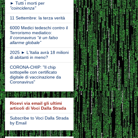
► Tutti i morti per
"coincidenza"
11 Settembre: la terza verità
6000 Medici tedeschi contro il
Terrorismo mediatico:
Il coronavirus “è un falso
allarme globale”
2025 ► L'Italia avrà 18 milioni
di abitanti in meno?
CORONA-CHIP: "Il chip
sottopelle con certificato
digitale di vaccinazione da
Coronavirus"
Ricevi via email gli ultimi
articoli di Voci Dalla Strada
Subscribe to Voci Dalla Strada
by Email