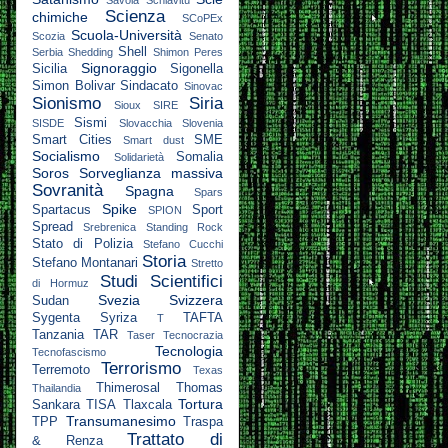
Savoia
Schiavitù
Scienza
chimiche
SCoPEx
Scuola-Università
Scozia
Senato
Shell
Serbia
Shedding
Shimon Peres
Signoraggio
Sicilia
Sigonella
Simon Bolivar
Sindacato
Sinovac
Sionismo
Siria
Sioux
SIRE
Sismi
SISDE
Slovacchia
Slovenia
Smart Cities
SME
Smart dust
Socialismo
Somalia
Solidarietà
Soros
Sorveglianza massiva
Sovranità
Spagna
Spars
Spike
Spartacus
Sport
SPION
Spread
Srebrenica
Standing Rock
Stato di Polizia
Stefano Cucchi
Storia
Stefano Montanari
Stretto
Studi Scientifici
di Hormuz
Svezia
Svizzera
Sudan
Sygenta
Syriza
TAFTA
T
Tanzania
TAR
Taser
Tecnocrazia
Tecnologia
Tecnofascismo
Terrorismo
Terremoto
Texas
Thimerosal
Thomas
Thailandia
Tortura
Sankara
TISA
Tlaxcala
Transumanesimo
TPP
Traspa
Trattato di
& Renza