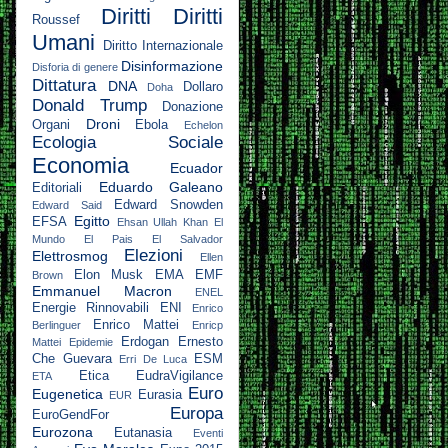
Diritti
Diritti
Roussef
Umani
Diritto Internazionale
Disinformazione
Disforia di genere
Dittatura
DNA
Dollaro
Doha
Donald Trump
Donazione
Droni
Organi
Ebola
Echelon
Ecologia Sociale
Economia
Ecuador
Eduardo Galeano
Editoriali
Edward Snowden
Edward Said
Egitto
EFSA
Ehsan Ullah Khan
El
Mundo
El Pais
El Salvador
Elezioni
Elettrosmog
Ellen
Elon Musk
EMA
EMF
Brown
Emmanuel Macron
ENEL
Energie Rinnovabili
ENI
Enrico
Enrico Mattei
Berlinguer
Enricp
Erdogan
Ernesto
Mattei
Epidemie
Che Guevara
ESM
Erri De Luca
Etica
EudraVigilance
ETA
Euro
Eugenetica
Eurasia
EUR
Europa
EuroGendFor
Eurozona
Eutanasia
Eventi