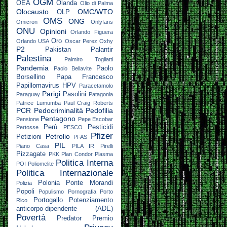
OGM
OEA
Olanda
Olio di Palma
Olocausto
OMC/WTO
OLP
OMS
ONG
Omicron
Onlyfans
ONU
Opinioni
Orlando Figuera
Oro
Orlando USA
Oscar Perez
Oxhy
P2
Pakistan
Palantir
Palestina
Palmiro Togliatti
Pandemia
Paolo
Paolo Bellavite
Borsellino
Papa Francesco
Papillomavirus HPV
Paracetamolo
Parigi
Pasolini
Paraguay
Patagonia
Patrice Lumumba
Paul Craig Roberts
PCR
Pedocriminalità
Pedofilia
Pentagono
Pensione
Pepe Escobar
Perù
Pesticidi
Pertosse
PESCO
Pfizer
Petrolio
Petizioni
PFAS
PIL
Piano Casa
PILA IR
Pirelli
Pizzagate
PKK
Plan Condor
Plasma
Politica Interna
POI
Poliomelite
Politica Internazionale
Polonia
Ponte Morandi
Polizia
Popoli
Populismo
Pornografia
Porto
Portogallo
Potenziamento
Rico
anticorpo-dipendente (ADE)
Povertà
Predator
Premio