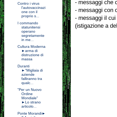
- messaggi che c
Contro i virus
l'autovaccinazi
- messaggi con c
one con il
proprio s...
- messaggi il cui
I commando
(istigazione a de
statunitensi
operano
segretamente
in me...
Cultura Moderna
►arma di
distruzione di
massa
Duranti
►"Migliaia di
aziende
falliranno tra
qualc...
"Per un Nuovo
Ordine
Mondiale"
►Lo strano
articolo...
Ponte Morandi►