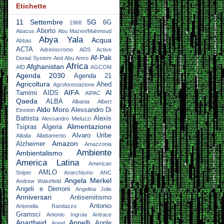
Etichette
11 Settembre
5G
6G
1968
Aborto
Abacus
Abu Mazen/Mahmoud
Abya Yala
Acqua
Abbas
ACTA
Adrenocromo
ADS Active
Af-Pak
Denial System
Aed Abu Amro
Africa
Afghanistan
AfD
AGCOM
Agenda 2030
Agenda 21
Agricoltura
Ahed
Agroforestazione
AIFA
Al
Tamimi
AIDS
AIPAC
Qaeda
ALBA
Albania
Albert
Aldo Moro
Alessandro Di
Einstein
Battista
Alexis
Alessandro Mieluzzi
Alimentazione
Tsipras
Algeria
Alvaro Uribe
Alitalia
Allattamento
Amazon
Alzheimer
Amazzonia
Ambiente
Ambientalismo
America Latina
American
AMLO
Sniper
Anarchismo
ANC
Angela Merkel
Andrew Wakefield
Angeli e Demoni
Angelina Jolie
Anniversari
Antisemitismo
Antonio
Antonella Randazzo
Gramsci
Antonio Ingroia
Antrace
Apartheid
Appelli
Apple
Apeel