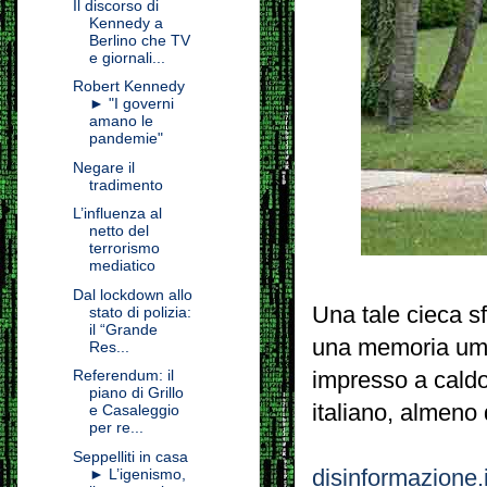
Il discorso di
Kennedy a
Berlino che TV
e giornali...
Robert Kennedy
► "I governi
amano le
pandemie"
Negare il
tradimento
L’influenza al
netto del
terrorismo
mediatico
Dal lockdown allo
Una tale cieca sf
stato di polizia:
il “Grande
una memoria umor
Res...
Referendum: il
impresso a caldo
piano di Grillo
italiano, almeno
e Casaleggio
per re...
Seppelliti in casa
disinformazione.i
► L’igenismo,