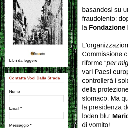
basandosi su un
fraudolento; do
la
Fondazione 
L'organizzazione
Commissione con
Libri da leggere!
riforme “
per mig
vari Paesi eur
Contatta Voci Dalla Strada
controllerà i so
della protezione
Nome
stomaco. Ma qua
la presidenza d
Email
*
loden blu:
Mari
di vomito!
Messaggio
*