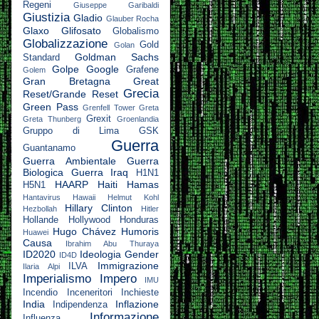
Regeni
Giuseppe Garibaldi
Giustizia
Gladio
Glauber Rocha
Glaxo
Glifosato
Globalismo
Globalizzazione
Gold
Golan
Goldman Sachs
Standard
Golpe
Google
Grafene
Golem
Gran Bretagna
Great
Grecia
Reset/Grande Reset
Green Pass
Grenfell Tower
Greta
Grexit
Greta Thunberg
Groenlandia
Gruppo di Lima
GSK
Guerra
Guantanamo
Guerra Ambientale
Guerra
Biologica
Guerra Iraq
H1N1
HAARP
Haiti
Hamas
H5N1
Hantavirus
Hawaii
Helmut Kohl
Hillary Clinton
Hezbollah
Hitler
Hollande
Hollywood
Honduras
Hugo Chávez
Humoris
Huawei
Causa
Ibrahim Abu Thuraya
ID2020
Ideologia Gender
ID4D
Immigrazione
ILVA
Ilaria Alpi
Imperialismo
Impero
IMU
Incendio
Inceneritori
Inchieste
India
Inflazione
Indipendenza
Informazione
Influenza