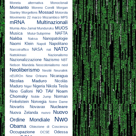
Moneta alternativa
Monoclonali
Monsanto
Moreno Corelli
Morgan
Mossad
Stanley
Morgellons
Motorola
Movimento 22 marzo
Mozambico
MPS
mRNA
Multinazionali
MUOS
Mumia Abu-Jamal
Munduruku
Musica
NAFTA
Mutui-Subprime
Nakba
Nanopatologie
Naksa
Naomi Klein
Napolitano
Napoli
NATO
NASA
Narcotraffico
nat
Nattokinasi
Nazionalismo
Nazionalizzazione
Nazismo
NBT
Nelson Mandela
Neocolonialismo
neol
Neoliberismo
Nestlé
Neuralink
Nicaragua
nEUROn
New Orleans
Nicolas Maduro
Nicolás
Maduro
Nigeria
Nikola Tesla
Niger
NO TAV
Noam
Nino Galloni
Chomsky
Norman
Noble Jump
Finkelstein
Norvegia
Notre Dame
Nucleare
Novartis
Novavax
Nuovo
Nuova Zelanda
nuovo
Nwo
Ordine Mondiale
Obama
Obiezione di Coscienza
Occupazione
Odessa
OCSE