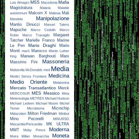
M5S
Mafia
Luis Almagro
Macedonia
Magistratura
Malaria
Malattie
Malcom X
Mali
autoimmuni
Malesia
Manipolazione
Mandela
Manlio Dinucci
Manuel Talens
Mapuche
Marco Cedolin
Marco
Margaret
Rubio
Marco Travaglio
Tatcher
Marielle Franco
Marine
Mario Draghi
Le Pen
Mario
Monti
Marocco
marò
Martin Luther
Marwan Barghouti
Marx
King
Massoneria
Massimo Fini
Media
Mattarella
McDonalds
med
Medicina
Medici Senza Frontiere
Medio Oriente
Melatonina
Mercato Transatlantico
Merck
MES
Messico
MERCOSUR
Meta
Metereologia
METREX
Michael Hudson
Michael Ledeen
Michael Moore
Michel
Microchip
Temer
Microbioma
Milton Friedman
Midazolam
Minibot
Mino Pecorelli
MINURSO
MK ULTRA
Miocardite/Pericardite
Moderna
MMT
Moby Prince
Moneta
Moira Millan
Monarchia