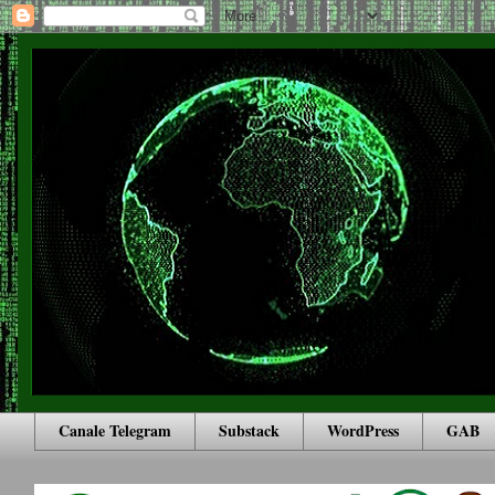
Canale Telegram
Substack
WordPress
GAB