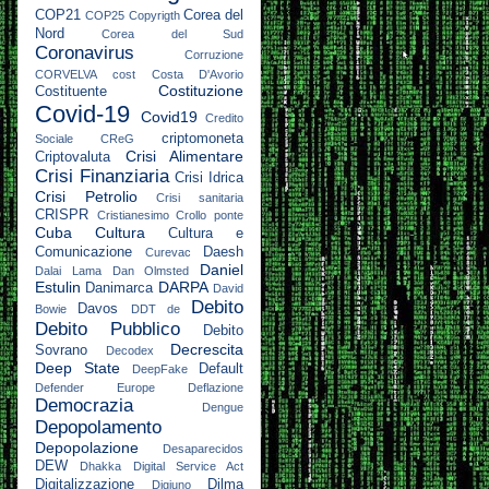
COP21
Corea del
COP25
Copyrigth
Nord
Corea del Sud
Coronavirus
Corruzione
CORVELVA
cost
Costa D'Avorio
Costituzione
Costituente
Covid-19
Covid19
Credito
criptomoneta
Sociale
CReG
Crisi Alimentare
Criptovaluta
Crisi Finanziaria
Crisi Idrica
Crisi Petrolio
Crisi sanitaria
CRISPR
Cristianesimo
Crollo ponte
Cuba
Cultura
Cultura e
Comunicazione
Daesh
Curevac
Daniel
Dalai Lama
Dan Olmsted
Estulin
DARPA
Danimarca
David
Debito
Davos
Bowie
DDT
de
Debito Pubblico
Debito
Decrescita
Sovrano
Decodex
Deep State
Default
DeepFake
Defender Europe
Deflazione
Democrazia
Dengue
Depopolamento
Depopolazione
Desaparecidos
DEW
Dhakka
Digital Service Act
Digitalizzazione
Dilma
Digiuno