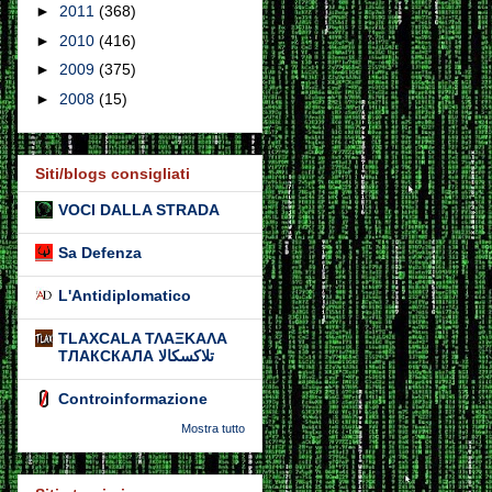
►
2011
(368)
►
2010
(416)
►
2009
(375)
►
2008
(15)
Siti/blogs consigliati
VOCI DALLA STRADA
Sa Defenza
L'Antidiplomatico
TLAXCALA ΤΛΑΞΚΑΛΑ
ТЛАКСКАЛА تلاكسكالا
Controinformazione
Mostra tutto