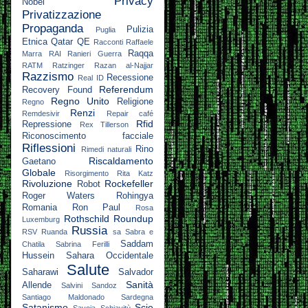
Privacy
Nobel
Privatizzazione
Propaganda
Pulizia
Puglia
Etnica
Qatar
QE
Racconti
Raffaele
Raqqa
Marra
RAI
Ranieri Guerra
RATM
Ratzinger
Razan al-Najjar
Razzismo
Recessione
Real ID
Referendum
Recovery Found
Regno Unito
Religione
Regno
Renzi
Remdesivir
Repair café
Rfid
Repressione
Rex Tillerson
Riconoscimento facciale
Riflessioni
Rino
Rimedi naturali
Riscaldamento
Gaetano
Globale
Risorgimento
Rita Katz
Rivoluzione
Rockefeller
Robot
Roger Waters
Rohingya
Romania
Ron Paul
Rosa
Rothschild
Roundup
Luxemburg
Russia
RSV
Ruanda
sa
Sabra e
Saddam
Chatila
Sabrina Ferilli
Hussein
Sahara Occidentale
Salute
Saharawi
Salvador
Sanità
Allende
Salvini
Sandoz
Santiago Maldonado
Sardegna
Satanismo
Scie