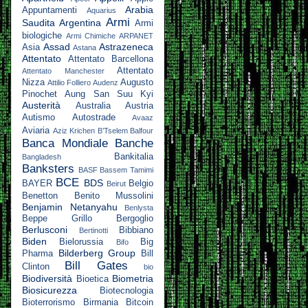
Arabia
Appuntamenti
Aquarius
Armi
Saudita
Argentina
Armi
biologiche
Armi Chimiche
ARPANET
Assad
Astrazeneca
Asia
Astana
Attentato
Attentato Barcellona
Attentato
Attentato Manchester
Nizza
Augusto
Attilio Folliero
Audenz
Pinochet
Aung San Suu Kyi
Austerità
Australia
Austria
Autismo
Autostrade
Avaaz
Aviaria
Aziz Krichen
B’Tselem
Balfour
Banca Mondiale
Banche
Bankitalia
Bangladesh
Banksters
BASF
Bassem Tamimi
BCE
BDS
BAYER
Belgio
Beirut
Benetton
Benito Mussolini
Benjamin Netanyahu
Benlysta
Beppe Grillo
Bergoglio
Berlusconi
Bibbiano
Bertinotti
Biden
Bielorussia
Big
Bifo
Bilderberg Group
Pharma
Bill
Bill Gates
Clinton
bio
Biodiversità
Biometria
Bioetica
Biosicurezza
Biotecnologia
Bioterrorismo
Birmania
Bitcoin