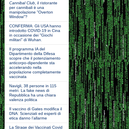
Cannibal Club
, il ristorante
per cannibali è una
manipolazione "Overton
Window"?
CONFERMA: Gli USA hanno
introdotto COVID-19 in Cina
in occasione dei "Giochi
militari" di Wuhan.
Il programma IA del
Dipartimento della Difesa
scopre che il potenziamento
anticorpo-dipendente sta
accelerando nella
popolazione completamente
vaccinata
Navigli, 38 persone in 115
metri. La fake news di
Repubblica ha una chiara
valenza politica
Il vaccino di Gates modifica il
DNA: Scienziati ed esperti di
etica danno l’allarme
La Strage dei Vaccinati Covid