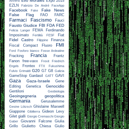
Evo Morales
Expo 2015
Avversi
EZLN
Fabrizio De André
FaceApp
Facebook
Fake News
Fake
False Flag
FAO
FARC
Farmaci
Fascismo
Fauci
Fausto Giudice
FBI
FDA
FED
FEMA
Ferdinando
Felicia Langer
Imposimato
Fiat
Fertilità
FESF
Fidel Castro
Finanza
Filippine
FMI
Fiscal Compact
Fluoro
Ford
Fosforo bianco
Fosse Ardeatine
Francia
Fracking
Frantz
Fanon
free-vaxx
Frexit
Friedrich
Frontex
Engels
FTX
Fukushima
G20
G7
G8
Fulvio Grimaldi
Galizia
GameStop
Gardasil
GAVI
GATT
Gaza
Gaza-Israele
Gene
Genocidio
Editing
Genetica
Gentiloni
Geobiologia
Geoingegneria
geopolitica
Germania
Gerusalemme
Ghislaine Maxwell
Gesine Lötzsch
Giappone
Gideon Levy
Gibilterra
Gilet gialli
Giorgio Cremaschi
Giorgio
Giovanni Falcone
Giulia
Gaber
Grillo
Giulietto Chiesa
Giulio