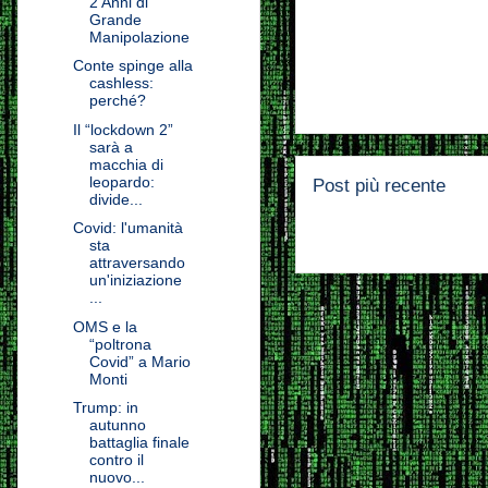
2 Anni di
Grande
Manipolazione
Conte spinge alla
cashless:
perché?
Il “lockdown 2”
sarà a
macchia di
leopardo:
Post più recente
divide...
Covid: l'umanità
sta
attraversando
un'iniziazione
...
OMS e la
“poltrona
Covid” a Mario
Monti
Trump: in
autunno
battaglia finale
contro il
nuovo...