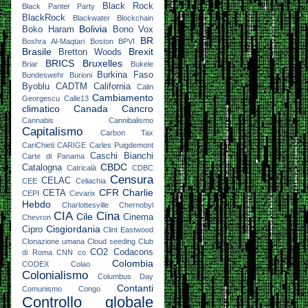
Black Rock
Black Panter Party
BlackRock
Blackwater
Blockchain
Bolivia
Boko Haram
Bono Vox
BR
Boshra Al-Maqtari
Boston
BPVI
Brasile
Brexit
Bretton Woods
BRICS
Bruxelles
Briar
Bukele
Burkina Faso
Bundeswehr
Burioni
Byoblu
CADTM
California
Calin
Cambiamento
Georgescu
Calle13
climatico
Canada
Cancro
Cannabis
Cannibalismo
Capitalismo
Carbon Tax
CariChieti
CARIGE
Carles Puigdemont
Caschi Bianchi
Carte di Panama
CBDC
Catalogna
Catricalà
CDBC
Censura
CELAC
CEE
Celiachia
CFR
Charlie
CETA
CEPI
Cevarix
Hebdo
Charlottesville
Chernobyl
CIA
Cina
Cile
Cinema
Chevron
Cisgiordania
Cipro
Clint Eastwood
Clonazione umana
Cloud seeding
Club
CO2
Codacons
di Roma
CNN
co
Colombia
CODEX
Colao
Colonialismo
Columbus Day
Contanti
Comunismo
Congo
Controllo globale