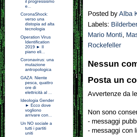
il progressismo
e...
Posted by
Alba 
CoronaShock:
verso una
Labels:
Bilderbe
distopia ad alta
tecnologia
Mario Monti
,
Mas
Operation Virus
Identification
Rockefeller
2019 ► Il
piano eli...
Coronavirus: una
Nessun co
mutazione
antropologica
Posta un c
GAZA: Niente
pesca, quattro
ore di
elettricità al ...
Avvertenze da le
Ideologia Gender
► Ecco dove
vogliono
Non sono consent
arrivare con...
- messaggi pubbli
Un NO sociale a
tutti i partiti
- messaggi con l
uniti