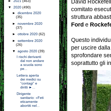
David Rockefell
►
2021
(463)
▼
2020
(490)
comitato esecu
►
dicembre 2020
struttura abbas
(35)
Ford
e
Rockefe
►
novembre 2020
(37)
►
ottobre 2020
(62)
Questo individu
►
settembre 2020
(26)
per uscire dalla
▼
agosto 2020
(39)
sprofondare sem
I rischi derivanti
dal non andare
soprattutto gli 
a scuola sono
pe...
Lettera aperta
dei medici su
“contagi” e
diritti ►...
Dirigente
sanitario: «Feti
eticamente
abortiti nel...