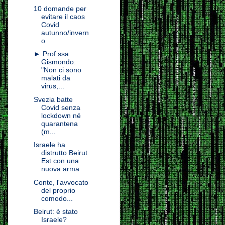
10 domande per
evitare il caos
Covid
autunno/invern
o
► Prof.ssa
Gismondo:
"Non ci sono
malati da
virus,...
Svezia batte
Covid senza
lockdown né
quarantena
(m...
Israele ha
distrutto Beirut
Est con una
nuova arma
Conte, l'avvocato
del proprio
comodo...
Beirut: è stato
Israele?