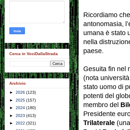
Ricordiamo che 
antonomasia, l’
umana è stato un
nella distruzion
paese.
Cerca in VociDallaStrada
Gesuita fin nel 
(nota università
Archivio
stato uomo di p
►
2026
(123)
potenti del glob
►
2025
(157)
membro del
Bi
►
2024
(180)
Presidente eur
►
2023
(413)
Trilaterale
(una 
►
2022
(321)