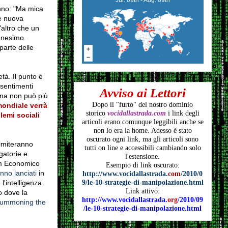
ranno: "Ma mica
le nuova
"altro che un
manesimo.
parte delle
tà. Il punto è
 sentimenti
Avviso ai Lettori
rna non può più
Dopo il "furto" del nostro dominio
ondiale verrà
storico
vocidallastrada.com
i link degli
lemi sociali
articoli
erano comunque leggibili anche se
non lo era la home. Adesso è stato
oscurato ogni link, ma gli articoli
sono
limiteranno
tutti on line e accessibili cambiando solo
gatorie e
l'estensione.
m Economico
Esempio di link oscurato:
nno lanciati
in
http://www.vocidallastrada.
com
/2010/0
l'intelligenza
9/le-10-strategie-di-manipolazione.html
Link attivo:
o dove la
http://www.vocidallastrada.
org
/2010/09
e summoning the
/le-10-strategie-di-manipolazione.html