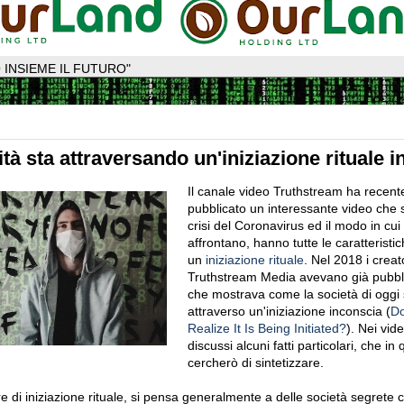
 INSIEME IL FUTURO"
tà sta attraversando un'iniziazione rituale 
Il canale video Truthstream ha recen
pubblicato un interessante video che
crisi del Coronavirus ed il modo in cui 
affrontano, hanno tutte le caratteristic
un
iniziazione rituale
. Nel 2018 i creato
Truthstream Media avevano già pubbl
che mostrava come la società di oggi
attraverso un'iniziazione inconscia (
Do
Realize It Is Being Initiated?
). Nei vid
discussi alcuni fatti particolari, che in 
cercherò di sintetizzare.
e di iniziazione rituale, si pensa generalmente a delle società segrete 