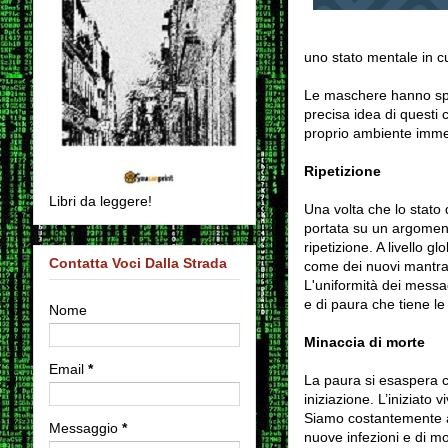
uno stato mentale in cui 
Le maschere hanno spess
precisa idea di questi 
proprio ambiente immed
Ripetizione
Libri da leggere!
Una volta che lo stato 
portata su un argoment
ripetizione. A livello gl
Contatta Voci Dalla Strada
come dei nuovi mantra
L'uniformità dei messag
e di paura che tiene le
Nome
Minaccia di morte
Email
*
La paura si esaspera c
iniziazione. L’iniziato
Siamo costantemente avv
Messaggio
*
nuove infezioni e di mor