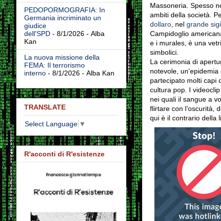
Massoneria. Spesso non 
PEDOPORMOGRAFIA: In
ambiti della società. P
Germania incriminato un
dollaro
, nel
grande sigil
giudice
Campidoglio americana 
dell'SPD
- 8/1/2026
- Alba
Kan
e i murales, è una vetr
simbolici.
La nuova missione della
La cerimonia di apertu
FEMA: Il terrorismo
notevole, un'epidemia 
interno
- 8/1/2026
- Alba Kan
partecipato molti capi
cultura pop. I videocli
nei quali il sangue a v
TRANSLATE
flirtare con l’oscurità
qui è il contrario della l
Select Language
▼
R'acconti di R'esistenze