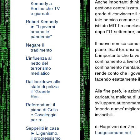
Anche importanti think 
Kennedy a
gestione centralizzata
Berlino che TV
e giornali...
grado di convincere il 
tale nemico comune e na
Robert Kennedy
istituto MIT ha conclus
► "I governi
dopo l'11 settembre, 
amano le
pandemie"
Il nuovo nemico comune 
Negare il
piano. Sia il terrorism
tradimento
É importante che la ve
L’influenza al
confinamento a livello 
netto del
confinamento mentale.
terrorismo
rende conto che i gove
mediatico
facendo esattamente il
Dal lockdown allo
stato di polizia:
Alla fine però, le azio
il “Grande
Res...
caricatura maligna
di 
sviluppare autonomamen
Referendum: il
‘mondo nuovo’ migliore. 
piano di Grillo
invincibili.
e Casaleggio
per re...
di Hugo van der Zee
Seppelliti in casa
Luogocomune.net
► L’igenismo,
il progressismo