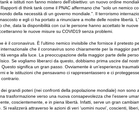
tank e istituti non fanno mistero dell'obiettivo: un nuovo ordine mondia
. Rapporti di think tank come il PNAC affermano che "solo un nemico c
mondo della necessità di un governo mondiale.". Il terrorismo internazi
scosto e egli ci ha portato a rinunciare a molte delle nostre libertà. L
o che, data la disponibilità con cui le persone hanno accettato le nuove 
accetteranno le nuove misure su COVID19 senza problemi.
è il coronavirus. È l'ultimo nemico invisibile che fornisce il pretesto pe
o internazionale che il coronavirus sono chiaramente per la maggior part
rità venga alla luce. La preoccupazione della maggior parte delle person
fisico. Se vogliamo liberarci da questo, dobbiamo prima uscire dal nost
 Questo significa un gran passo. Ovviamente è un’esperienza traumati
rni e le istituzioni che pensavamo ci rappresentassero e ci proteggess
 contrario.
ni dei grandi poteri (nei confronti della popolazione mondiale) non sono a
una trasformazione verso una nuova consapevolezza che l’essere uman
te, coscientemente, e in piena libertà. Infatti, serve un gran cambia
Si realizzerà attraverso le azioni di veri ‘uomini nuovi’, coscienti, liberi,