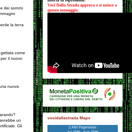
libertà di espressione.
Voci Dalla Strada approva e si unisce a 
are dei sommi
questo messaggio
.
 immagini
erde la terra
ne gettata come
per il nuovo
 una nuova
eparando?
vocidallastrada Maps
a avrebbe un
ificiale. Gli
2,480 Pageviews
Jul. 09th - Aug. 09th