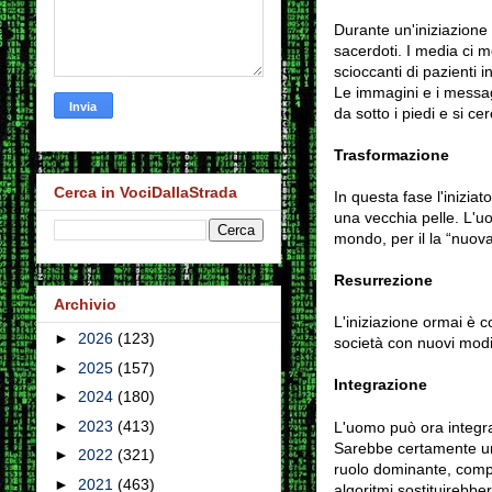
Durante un'iniziazione 
sacerdoti. I media ci m
scioccanti di pazienti i
Le immagini e i messagg
da sotto i piedi
e si cer
Trasformazione
Cerca in VociDallaStrada
In questa fase l'iniziat
una vecchia pelle. L'u
mondo, per il la “nuova
Resurrezione
Archivio
L'iniziazione ormai è 
►
2026
(123)
società con nuovi modi
►
2025
(157)
Integrazione
►
2024
(180)
►
2023
(413)
L'uomo può ora integra
Sarebbe certamente una
►
2022
(321)
ruolo dominante, compres
►
2021
(463)
algoritmi sostituirebbe