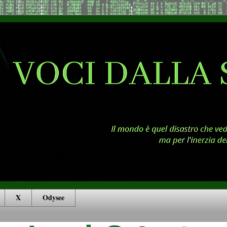
X
Odysee