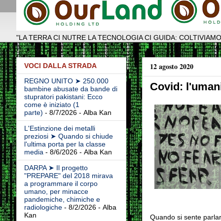
"LA TERRA CI NUTRE LA TECNOLOGIA CI GUIDA: COLTIVIAMO
12 agosto 2020
VOCI DALLA STRADA
REGNO UNITO ➤ 250.000
Covid: l'umani
bambine abusate da bande di
stupratori pakistani: Ecco
come è iniziato (1
parte)
- 8/7/2026
- Alba Kan
L'Estinzione dei metalli
preziosi ➤ Quando si chiude
l'ultima porta per la classe
media
- 8/6/2026
- Alba Kan
DARPA ➤ Il progetto
"PREPARE" del 2018 mirava
a programmare il corpo
umano, per minacce
pandemiche, chimiche e
radiologiche
- 8/2/2026
- Alba
Kan
Quando si sente parlar