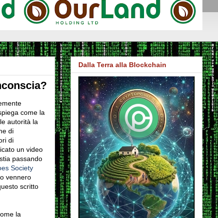
Dalla Terra alla Blockchain
inconscia?
temente
 spiega come la
le autorità la
he di
ri di
icato un video
 stia passando
es Society
eo vennero
questo scritto
come la