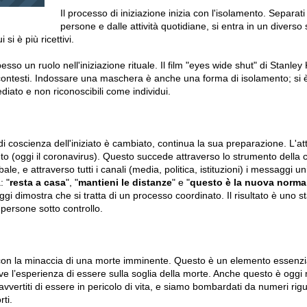
Il processo di iniziazione inizia con l'isolamento. Separati
persone e dalle attività quotidiane, si entra in un diverso
si è più ricettivi.
o un ruolo nell'iniziazione rituale. Il film "eyes wide shut" di Stanley
contesti. Indossare una maschera è anche una forma di isolamento; si è 
iato e non riconoscibili come individui.
di coscienza dell'iniziato è cambiato, continua la sua preparazione. L'a
o (oggi il coronavirus). Questo succede attraverso lo strumento della 
obale, e attraverso tutti i canali (media, politica, istituzioni) i messaggi 
: "
resta a casa
", "
mantieni le distanze
" e "
questo è la nuova normal
gi dimostra che si tratta di un processo coordinato. Il risultato è uno st
 persone sotto controllo.
on la minaccia di una morte imminente. Questo è un elemento essenzial
 vive l’esperienza di essere sulla soglia della morte. Anche questo è oggi
ertiti di essere in pericolo di vita, e siamo bombardati da numeri rigua
ti.