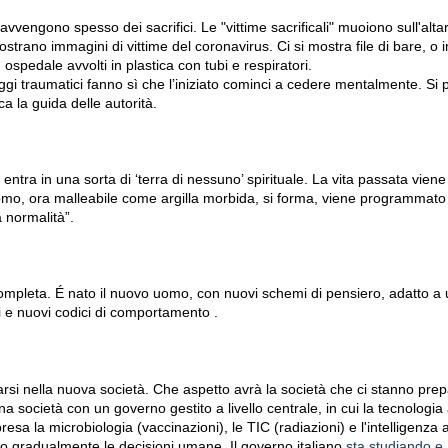
avvengono spesso dei sacrifici. Le "vittime sacrificali" muoiono sull'alt
ostrano immagini di vittime del coronavirus. Ci si mostra file di bare, o
n ospedale avvolti in plastica con tubi e respiratori.
i traumatici fanno sì che l’iniziato cominci a cedere mentalmente. Si p
ca la guida delle autorità.
o entra in una sorta di ‘terra di nessuno’ spirituale. La vita passata vie
omo, ora malleabile come argilla morbida, si forma, viene programmato 
 normalità”.
completa. É nato il nuovo uomo, con nuovi schemi di pensiero, adatto a
 e nuovi codici di comportamento .
rsi nella nuova società. Che aspetto avrà la società che ci stanno pr
 società con un governo gestito a livello centrale, in cui la tecnologi
a la microbiologia (vaccinazioni), le TIC (radiazioni) e l'intelligenza art
ro gradualmente le decisioni umane. Il governo italiano
sta studiando e