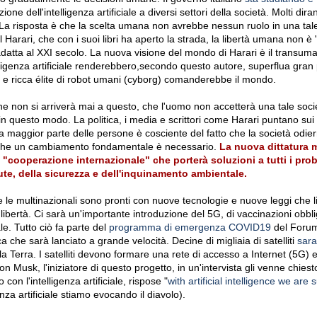
zione dell'intelligenza artificiale a diversi settori della società. Molti di
” La risposta è che la scelta umana non avrebbe nessun ruolo in una ta
Harari, che con i suoi libri ha aperto la strada, la libertà umana non è 
 adatta al XXI secolo. La nuova visione del mondo di Harari è il transu
ligenza artificiale renderebbero,secondo questo autore, superflua gran 
 e ricca élite di robot umani (cyborg) comanderebbe il mondo.
e non si arriverà mai a questo, che l'uomo non accetterà una tale socie
n questo modo. La politica, i media e scrittori come Harari puntano sui
La maggior parte delle persone è cosciente del fatto che la società odie
 che un cambiamento fondamentale è necessario.
La nuova dittatura m
cooperazione internazionale" che porterà soluzioni a tutti i prob
ute, della sicurezza e dell'inquinamento ambientale.
ni e le multinazionali sono pronti con nuove tecnologie e nuove leggi che 
 libertà. Ci sarà un'importante introduzione del 5G, di vaccinazioni obbli
iale. Tutto ciò fa parte del
programma di emergenza COVID19
del Foru
ca che sarà lanciato a grande velocità. Decine di migliaia di satelliti
sara
lla Terra. I satelliti devono formare una rete di accesso a Internet (5G) e 
on Musk, l'iniziatore di questo progetto, in un'intervista gli venne chiest
on l'intelligenza artificiale, rispose "
with artificial intelligence we ar
genza artificiale stiamo evocando il diavolo).