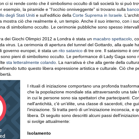
ci si rende conto che il simbolismo occulto di tali società lo si può trov
er esempio, la piramide e “l'occhio onniveggente" si trovano sulla
banco
lo degli Stati Uniti
e sull’edificio della
Corte Suprema in Israele
. L'archi
mostra ciò che realmente è, un tempio. Anche il suo interno, con i suoi
ina di simbolismo occulto. Le cerimonie pubbliche sono spesso intervall
ra dei Giochi Olimpici 2012 a Londra è stata un
macabro spettacolo
, c
da virus. La cerimonia di apertura del tunnel del Gottardo, alla quale 
 di governo europei, è stata un
rito satanico
di tre ore. Il satanismo è on
p sono pieni di simbolismo occulto. Le performance di Lady Gaga sono rit
olte
sta letteralmente colando
. La narrativa è che alla gente della cultu
, definendo tutto questo libera espressione artistica e culturale. Ciò che 
ibertà.
I rituali di iniziazione comportano una profonda trasfor
che la popolazione mondiale stia attraversando una tale 
in cui le persone sono sia spettatori che partecipanti. C
nell'antichità, c'è un'élite, una classe di sacerdoti, che gu
l'iniziazione. Si tratta però di un'iniziazione inconscia, e 
libera. Di seguito sono descritti alcuni passi dell'iniziazio
si svolge attualmente:
Isolamento