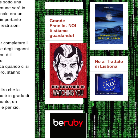
le sotto una
omune sarà in
onale era un
'importante
Grande
restrizioni
Fratello: NOI
ti stiamo
guardando!
r completare il
e degli inganni.
e è il
ro
No al Trattato
ca quando ci si
di Lisbona
ero, stanno
ltro che la
o è in grado di
mento, un
 e per ciò,