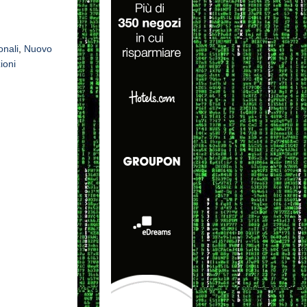
onali
,
Nuovo
ioni