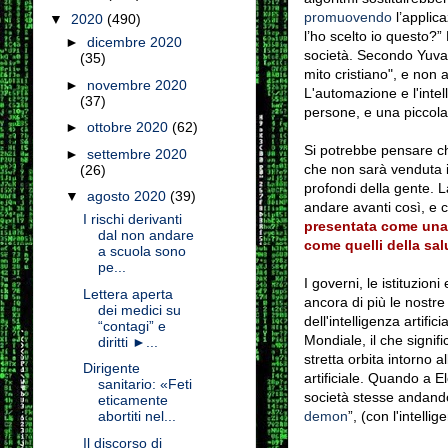
promuovendo
l’applica
▼
2020
(490)
l’ho scelto io questo?
►
dicembre 2020
società. Secondo Yuval 
(35)
mito cristiano", e non
►
novembre 2020
L'automazione e l'intel
(37)
persone, e una piccola
►
ottobre 2020
(62)
Si potrebbe pensare ch
►
settembre 2020
che non sarà venduta i
(26)
profondi della gente. 
▼
agosto 2020
(39)
andare avanti così, e
I rischi derivanti
presentata come una "
dal non andare
come quelli della sal
a scuola sono
pe...
I governi, le istituzio
Lettera aperta
ancora di più le nostre
dei medici su
dell'intelligenza artific
“contagi” e
Mondiale, il che signifi
diritti ►...
stretta orbita intorno a
Dirigente
artificiale. Quando a El
sanitario: «Feti
società stesse andando c
eticamente
demon
”
, (con l'intelli
abortiti nel...
Il discorso di