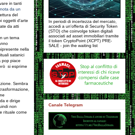
are in tanti
nota da un
tettura del
 oggetti d'arte
In periodi di incertezza del mercato,
ate da atti
accedi a un'offerta di Security Token
(STO) che coinvolge token digitali
associati ad asset immobiliari tramite
on un tema
il token CryptoPoint (XCPT) PRE-
hanno
SALE - join the waiting list
nipresente nella
uali satanici
ra pop piace
però si esprime
mazione. Sembra
trasformazione,
ome
ida e dirige
Canale Telegram
quindi non
ne rituale come