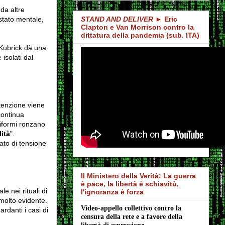
 da altre
 stato mentale,
STAND AND DELIVER
► Eric
Clapton e Van Morrison contro la
dittatura della pandemia (sub. ITA)
 Kubrick dà una
isolati dal
ttenzione viene
continua
uniformi ronzano
ità
".
ato di tensione
Il Ministero della Verità: La guerra
è pace, la libertà è schiavitù,
e nei ritual
i di
l'ignoranza è forza
 molto evidente.
Video-appello collettivo contro la 
rdanti i casi di
censura della rete e a favore della 