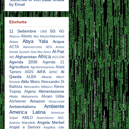
by Email
Etichette
11 Settembre
5G
6G
1968
Aborto
Abacus
Abu Mazen/Mahmoud
Abya Yala
Acqua
Abbas
ACTA
Adrenocromo
ADS Active
Af-Pak
Denial System
Aed Abu Amro
Africa
Afghanistan
AfD
AGCOM
Agenda 2030
Agenda 21
Agricoltura
Ahed
Agroforestazione
AIFA
Al
Tamimi
AIDS
AIPAC
Qaeda
ALBA
Albania
Albert
Aldo Moro
Alessandro Di
Einstein
Battista
Alexis
Alessandro Mieluzzi
Alimentazione
Tsipras
Algeria
Alvaro Uribe
Alitalia
Allattamento
Amazon
Alzheimer
Amazzonia
Ambiente
Ambientalismo
America Latina
American
AMLO
Sniper
Anarchismo
ANC
Angela Merkel
Andrew Wakefield
Angeli e Demoni
Angelina Jolie