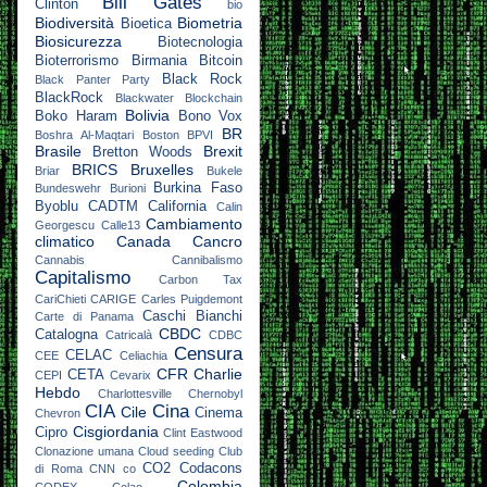
Bill Gates
Clinton
bio
Biodiversità
Biometria
Bioetica
Biosicurezza
Biotecnologia
Bioterrorismo
Birmania
Bitcoin
Black Rock
Black Panter Party
BlackRock
Blackwater
Blockchain
Bolivia
Boko Haram
Bono Vox
BR
Boshra Al-Maqtari
Boston
BPVI
Brasile
Brexit
Bretton Woods
BRICS
Bruxelles
Briar
Bukele
Burkina Faso
Bundeswehr
Burioni
Byoblu
CADTM
California
Calin
Cambiamento
Georgescu
Calle13
climatico
Canada
Cancro
Cannabis
Cannibalismo
Capitalismo
Carbon Tax
CariChieti
CARIGE
Carles Puigdemont
Caschi Bianchi
Carte di Panama
CBDC
Catalogna
Catricalà
CDBC
Censura
CELAC
CEE
Celiachia
CFR
Charlie
CETA
CEPI
Cevarix
Hebdo
Charlottesville
Chernobyl
CIA
Cina
Cile
Cinema
Chevron
Cisgiordania
Cipro
Clint Eastwood
Clonazione umana
Cloud seeding
Club
CO2
Codacons
di Roma
CNN
co
Colombia