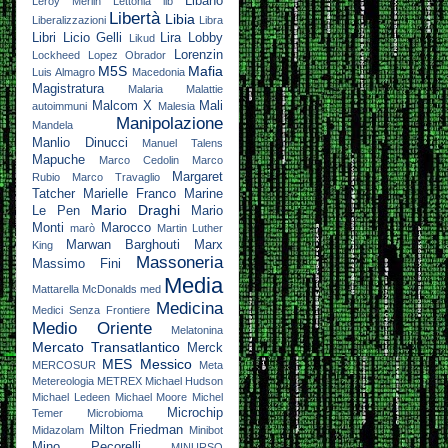
Libano
Leroy Merlin
Lettonia
lib
Libertà
Libia
Liberalizzazioni
Libra
Libri
Licio Gelli
Lira
Lobby
Likud
Lorenzin
Lockheed
Lopez Obrador
M5S
Mafia
Luis Almagro
Macedonia
Magistratura
Malaria
Malattie
Malcom X
Mali
autoimmuni
Malesia
Manipolazione
Mandela
Manlio Dinucci
Manuel Talens
Mapuche
Marco Cedolin
Marco
Margaret
Rubio
Marco Travaglio
Tatcher
Marielle Franco
Marine
Mario Draghi
Le Pen
Mario
Monti
Marocco
marò
Martin Luther
Marwan Barghouti
Marx
King
Massoneria
Massimo Fini
Media
Mattarella
McDonalds
med
Medicina
Medici Senza Frontiere
Medio Oriente
Melatonina
Mercato Transatlantico
Merck
MES
Messico
MERCOSUR
Meta
Metereologia
METREX
Michael Hudson
Michael Ledeen
Michael Moore
Michel
Microchip
Temer
Microbioma
Milton Friedman
Midazolam
Minibot
Mino Pecorelli
MINURSO