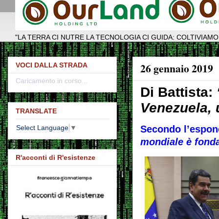
"LA TERRA CI NUTRE LA TECNOLOGIA CI GUIDA: COLTIVIAMO
26 gennaio 2019
VOCI DALLA STRADA
Caricamento in corso...
Di Battista:
Venezuela, 
TRANSLATE
Secondo l’espon
Select Language
▼
mondiale è fond
R'acconti di R'esistenze