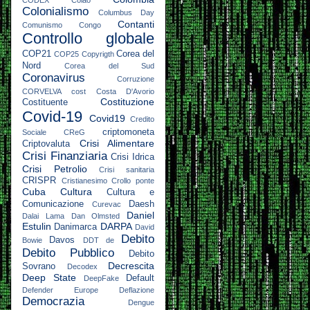
CODEX
Colao
Colonialismo
Columbus Day
Contanti
Comunismo
Congo
Controllo globale
COP21
Corea del
COP25
Copyrigth
Nord
Corea del Sud
Coronavirus
Corruzione
CORVELVA
cost
Costa D'Avorio
Costituzione
Costituente
Covid-19
Covid19
Credito
criptomoneta
Sociale
CReG
Crisi Alimentare
Criptovaluta
Crisi Finanziaria
Crisi Idrica
Crisi Petrolio
Crisi sanitaria
CRISPR
Cristianesimo
Crollo ponte
Cuba
Cultura
Cultura e
Comunicazione
Daesh
Curevac
Daniel
Dalai Lama
Dan Olmsted
Estulin
DARPA
Danimarca
David
Debito
Davos
Bowie
DDT
de
Debito Pubblico
Debito
Decrescita
Sovrano
Decodex
Deep State
Default
DeepFake
Defender Europe
Deflazione
Democrazia
Dengue