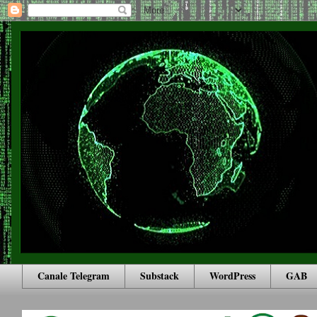
Canale Telegram
Substack
WordPress
GAB