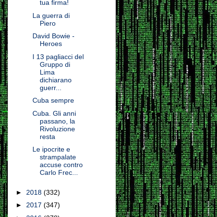
tua firma!
La guerra di
Piero
David Bowie -
Heroes
I 13 pagliacci del
Gruppo di
Lima
dichiarano
guerr...
Cuba sempre
Cuba. Gli anni
passano, la
Rivoluzione
resta
Le ipocrite e
strampalate
accuse contro
Carlo Frec...
►
2018
(332)
►
2017
(347)