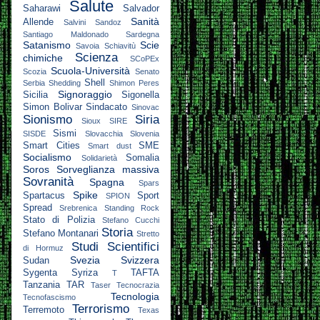
Salute
Saharawi
Salvador
Sanità
Allende
Salvini
Sandoz
Santiago Maldonado
Sardegna
Satanismo
Scie
Savoia
Schiavitù
Scienza
chimiche
SCoPEx
Scuola-Università
Scozia
Senato
Shell
Serbia
Shedding
Shimon Peres
Signoraggio
Sicilia
Sigonella
Simon Bolivar
Sindacato
Sinovac
Sionismo
Siria
Sioux
SIRE
Sismi
SISDE
Slovacchia
Slovenia
Smart Cities
SME
Smart dust
Socialismo
Somalia
Solidarietà
Soros
Sorveglianza massiva
Sovranità
Spagna
Spars
Spike
Spartacus
Sport
SPION
Spread
Srebrenica
Standing Rock
Stato di Polizia
Stefano Cucchi
Storia
Stefano Montanari
Stretto
Studi Scientifici
di Hormuz
Svezia
Svizzera
Sudan
Sygenta
Syriza
TAFTA
T
Tanzania
TAR
Taser
Tecnocrazia
Tecnologia
Tecnofascismo
Terrorismo
Terremoto
Texas