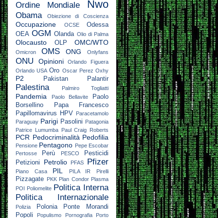
Nwo
Ordine Mondiale
Obama
Obiezione di Coscienza
Occupazione
Odessa
OCSE
OGM
OEA
Olanda
Olio di Palma
Olocausto
OMC/WTO
OLP
OMS
ONG
Omicron
Onlyfans
ONU
Opinioni
Orlando Figuera
Oro
Orlando USA
Oscar Perez
Oxhy
P2
Pakistan
Palantir
Palestina
Palmiro Togliatti
Pandemia
Paolo
Paolo Bellavite
Borsellino
Papa Francesco
Papillomavirus HPV
Paracetamolo
Parigi
Pasolini
Paraguay
Patagonia
Patrice Lumumba
Paul Craig Roberts
PCR
Pedocriminalità
Pedofilia
Pentagono
Pensione
Pepe Escobar
Perù
Pesticidi
Pertosse
PESCO
Pfizer
Petrolio
Petizioni
PFAS
PIL
Piano Casa
PILA IR
Pirelli
Pizzagate
PKK
Plan Condor
Plasma
Politica Interna
POI
Poliomelite
Politica Internazionale
Polonia
Ponte Morandi
Polizia
Popoli
Populismo
Pornografia
Porto