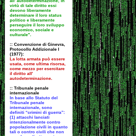
all' autodeter
minazione; in
virtù di tale diritto essi
devono liberamente
determinare il loro status
politico e liberamente
perseguire il loro sviluppo
economico, sociale e
culturale".
:: Convenzione di Ginevra,
Protocollo Addizionale I
(1977):
La lotta armata può essere
usata, come ultima risorsa,
come mezzo per esercitare
il diritto all'
autodeter
minazione.
:: Tribunale penale
internazionale
In base allo Statuto del
Tribunale penale
internazionale, sono
definiti “crimini di guerra”:
(1) attacchi lanciati
intenzionalmente contro
popolazione civili in quanto
tali o contro civili che non