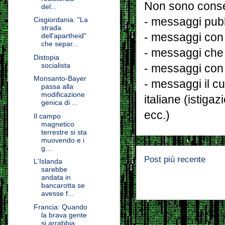
Non sono consen
del...
- messaggi pubbl
Cisgiordania: "La
strada
- messaggi con 
dell'apartheid"
che separ...
- messaggi che
Distopia
socialista
- messaggi con 
Monsanto-Bayer
- messaggi il cu
passa alla
modificazione
italiane (istiga
genica di ...
ecc.)
Il campo
magnetico
terrestre si sta
muovendo e i
g...
Post più recente
L'Islanda
sarebbe
andata in
bancarotta se
avesse f...
Francia: Quando
la brava gente
si arrabbia...