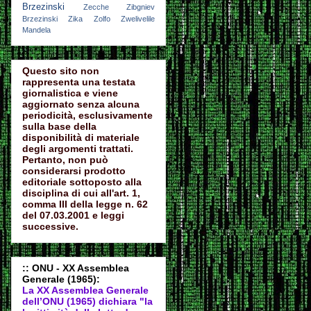
Brzezinski
Zecche
Zibgniev
Brzezinski
Zika
Zolfo
Zwelivelile
Mandela
Questo sito non
rappresenta una testata
giornalistica e viene
aggiornato senza alcuna
periodicità, esclusivamente
sulla base della
disponibilità di materiale
degli argomenti trattati.
Pertanto, non può
considerarsi prodotto
editoriale sottoposto alla
disciplina di cui all'art. 1,
comma III della legge n. 62
del 07.03.2001 e leggi
successive.
:: ONU - XX Assemblea
Generale (1965):
La XX Assemblea Generale
dell’ONU (1965) dichiara "la