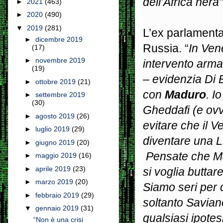
dell’Africa ner
►
2021
(463)
►
2020
(490)
▼
2019
(281)
L’ex parlamenta
►
dicembre 2019
Russia. “
In
Ven
(17)
►
novembre 2019
intervento arma
(19)
– evidenzia Di B
►
ottobre 2019
(21)
con
Maduro
. I
►
settembre 2019
(30)
Gheddafi (e ovv
►
agosto 2019
(26)
evitare che il
Ve
►
luglio 2019
(29)
diventare una 
►
giugno 2019
(20)
Pensate che Ma
►
maggio 2019
(16)
►
aprile 2019
(23)
si voglia buttare
►
marzo 2019
(20)
Siamo seri per 
►
febbraio 2019
(29)
soltanto Saviano
▼
gennaio 2019
(31)
qualsiasi ipotes
“Non è una crisi