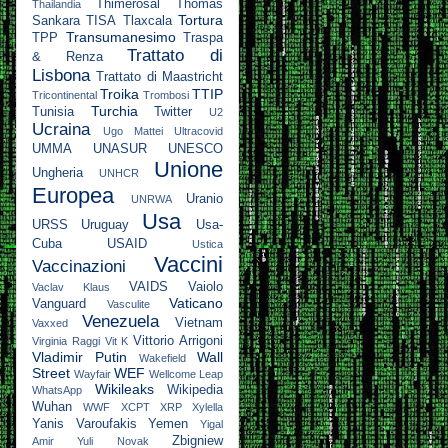
Thimerosal
Thomas
Thailandia
Tortura
Sankara
TISA
Tlaxcala
Transumanesimo
TPP
Traspa
Trattato di
& Renza
Lisbona
Trattato di Maastricht
Troika
TTIP
Tricontinental
Trombosi
Turchia
Tunisia
Twitter
U2
Ucraina
Ugo Mattei
Ultracovid
UMMA
UNASUR
UNESCO
Unione
Ungheria
UNHCR
Europea
Uranio
UNRWA
Usa
URSS
Uruguay
Usa-
Cuba
USAID
Ustica
Vaccini
Vaccinazioni
VAIDS
Vaiolo
Vaclav Klaus
Vaticano
Vanguard
Vasculite
Venezuela
Vietnam
Vaxxed
Vittorio Arrigoni
Virginia Raggi
Vit K
Vladimir Putin
Wall
Wakefield
Street
WEF
Wayfair
Wellcome Leap
Wikileaks
Wikipedia
WhatsApp
Wuhan
WWF
XCPT
XRP
Xylella
Yanis Varoufakis
Yemen
Yigal
Zbigniew
Amir
Yuli Novak