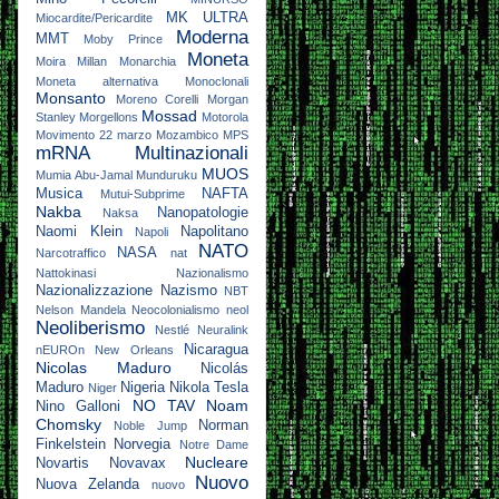
MK ULTRA
Miocardite/Pericardite
Moderna
MMT
Moby Prince
Moneta
Moira Millan
Monarchia
Moneta alternativa
Monoclonali
Monsanto
Moreno Corelli
Morgan
Mossad
Stanley
Morgellons
Motorola
Movimento 22 marzo
Mozambico
MPS
mRNA
Multinazionali
MUOS
Mumia Abu-Jamal
Munduruku
Musica
NAFTA
Mutui-Subprime
Nakba
Nanopatologie
Naksa
Naomi Klein
Napolitano
Napoli
NATO
NASA
Narcotraffico
nat
Nattokinasi
Nazionalismo
Nazionalizzazione
Nazismo
NBT
Nelson Mandela
Neocolonialismo
neol
Neoliberismo
Nestlé
Neuralink
Nicaragua
nEUROn
New Orleans
Nicolas Maduro
Nicolás
Maduro
Nigeria
Nikola Tesla
Niger
NO TAV
Noam
Nino Galloni
Chomsky
Norman
Noble Jump
Finkelstein
Norvegia
Notre Dame
Nucleare
Novartis
Novavax
Nuovo
Nuova Zelanda
nuovo