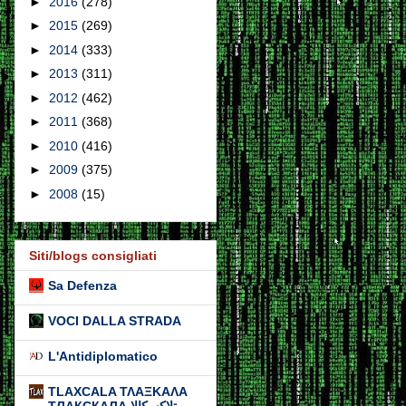
►
2016
(278)
►
2015
(269)
►
2014
(333)
►
2013
(311)
►
2012
(462)
►
2011
(368)
►
2010
(416)
►
2009
(375)
►
2008
(15)
Siti/blogs consigliati
Sa Defenza
VOCI DALLA STRADA
L'Antidiplomatico
TLAXCALA ΤΛΑΞΚΑΛΑ