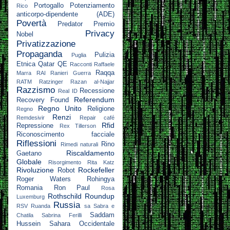
Portogallo
Potenziamento
Rico
anticorpo-dipendente (ADE)
Povertà
Predator
Premio
Privacy
Nobel
Privatizzazione
Propaganda
Pulizia
Puglia
Etnica
Qatar
QE
Racconti
Raffaele
Raqqa
Marra
RAI
Ranieri Guerra
RATM
Ratzinger
Razan al-Najjar
Razzismo
Recessione
Real ID
Referendum
Recovery Found
Regno Unito
Religione
Regno
Renzi
Remdesivir
Repair café
Rfid
Repressione
Rex Tillerson
Riconoscimento facciale
Riflessioni
Rino
Rimedi naturali
Riscaldamento
Gaetano
Globale
Risorgimento
Rita Katz
Rivoluzione
Rockefeller
Robot
Roger Waters
Rohingya
Romania
Ron Paul
Rosa
Rothschild
Roundup
Luxemburg
Russia
RSV
Ruanda
sa
Sabra e
Saddam
Chatila
Sabrina Ferilli
Hussein
Sahara Occidentale