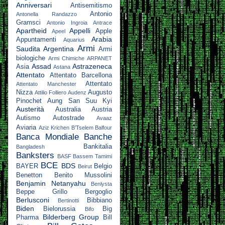
Anniversari
Antisemitismo
Antonio
Antonella Randazzo
Gramsci
Antonio Ingroia
Antrace
Apartheid
Appelli
Apple
Apeel
Arabia
Appuntamenti
Aquarius
Armi
Saudita
Argentina
Armi
biologiche
Armi Chimiche
ARPANET
Assad
Astrazeneca
Asia
Astana
Attentato
Attentato Barcellona
Attentato
Attentato Manchester
Nizza
Augusto
Attilio Folliero
Audenz
Pinochet
Aung San Suu Kyi
Austerità
Australia
Austria
Autismo
Autostrade
Avaaz
Aviaria
Aziz Krichen
B’Tselem
Balfour
Banca Mondiale
Banche
Bankitalia
Bangladesh
Banksters
BASF
Bassem Tamimi
BCE
BDS
BAYER
Belgio
Beirut
Benetton
Benito Mussolini
Benjamin Netanyahu
Benlysta
Beppe Grillo
Bergoglio
Berlusconi
Bibbiano
Bertinotti
Biden
Bielorussia
Big
Bifo
Bilderberg Group
Pharma
Bill