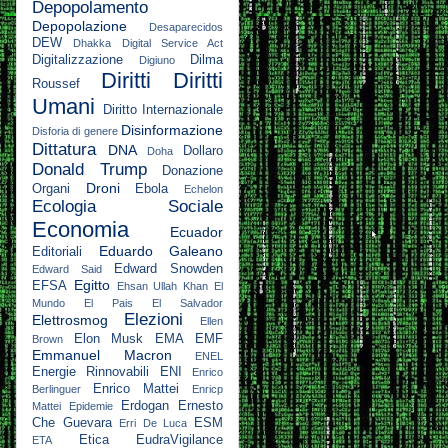
Depopolamento
Depopolazione
Desaparecidos
DEW
Dhakka
Digital Service Act
Digitalizzazione
Dilma
Digiuno
Diritti
Diritti
Roussef
Umani
Diritto Internazionale
Disinformazione
Disforia di genere
Dittatura
DNA
Dollaro
Doha
Donald Trump
Donazione
Droni
Organi
Ebola
Echelon
Ecologia Sociale
Economia
Ecuador
Eduardo Galeano
Editoriali
Edward Snowden
Edward Said
Egitto
EFSA
Ehsan Ullah Khan
El
Mundo
El Pais
El Salvador
Elezioni
Elettrosmog
Ellen
Elon Musk
EMA
EMF
Brown
Emmanuel Macron
ENEL
Energie Rinnovabili
ENI
Enrico
Enrico Mattei
Berlinguer
Enricp
Erdogan
Ernesto
Mattei
Epidemie
Che Guevara
ESM
Erri De Luca
Etica
EudraVigilance
ETA