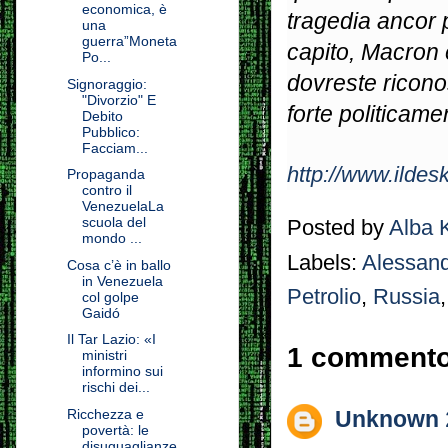
economica, è
tragedia ancor 
una
guerra”Moneta
capito, Macron
Po...
dovreste ricono
Signoraggio:
"Divorzio" E
forte politicame
Debito
Pubblico:
Facciam...
http://www.ildesk.
Propaganda
contro il
VenezuelaLa
scuola del
Posted by
Alba 
mondo ...
Labels:
Alessand
Cosa c’è in ballo
in Venezuela
Petrolio
,
Russia
col golpe
Gaidó
Il Tar Lazio: «I
1 commento
ministri
informino sui
rischi dei...
Ricchezza e
Unknown
povertà: le
disuguaglianze