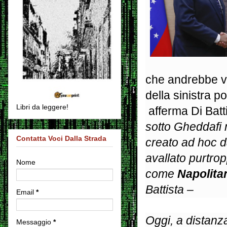
che andrebbe va
della sinistra po
Libri da leggere!
afferma Di Batt
sotto Gheddafi 
Contatta Voci Dalla Strada
creato ad hoc d
avallato purtrop
Nome
come
Napolita
Battista –
Email
*
Oggi, a distanz
Messaggio
*