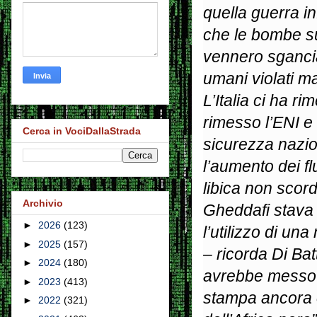
quella guerra in
che le bombe su
vennero sganciat
umani violati ma 
L’Italia ci ha ri
rimesso l’ENI e 
Cerca in VociDallaStrada
sicurezza nazi
l’aumento dei f
libica non scord
Archivio
Gheddafi stava 
►
2026
(123)
l’utilizzo di un
►
2025
(157)
– ricorda Di Ba
►
2024
(180)
avrebbe messo i
►
2023
(413)
stampa ancora o
►
2022
(321)