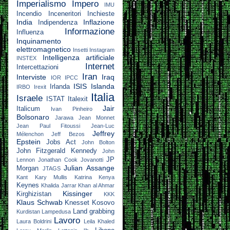
Imperialismo
Impero
IMU
Incendio
Inceneritori
Inchieste
India
Inflazione
Indipendenza
Informazione
Influenza
Inquinamento
elettromagnetico
Insetti
Instagram
Intelligenza artificiale
INSTEX
Internet
Intercettazioni
Iran
Interviste
Iraq
IOR
IPCC
ISIS
Islanda
Irlanda
IRBO
Irexit
Italia
Israele
ISTAT
Italexit
Jair
Italicum
Ivan Pinheiro
Bolsonaro
Jarawa
Jean Monnet
Jean Paul Fitoussi
Jean-Luc
Jeffrey
Mélenchon
Jeff Bezos
Epstein
Jobs Act
John Bolton
John Fitzgerald Kennedy
John
JP
Lennon
Jonathan Cook
Jovanotti
Julian Assange
Morgan
JTAGS
Kant
Kary Mullis
Katrina
Kenya
Keynes
Khalida Jarrar
Khan al Ahmar
Kissinger
Kirghizistan
KKK
Klaus Schwab
Knesset
Kosovo
Land grabbing
Kurdistan
Lampedusa
Lavoro
Laura Boldrini
Leila Khaled