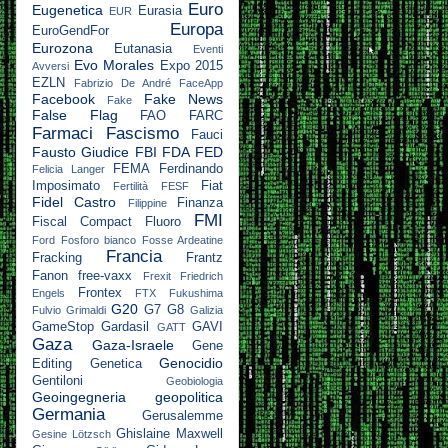
Euro
Eugenetica
Eurasia
EUR
Europa
EuroGendFor
Eurozona
Eutanasia
Eventi
Evo Morales
Expo 2015
Avversi
EZLN
Fabrizio De André
FaceApp
Facebook
Fake News
Fake
False Flag
FAO
FARC
Farmaci
Fascismo
Fauci
Fausto Giudice
FBI
FDA
FED
FEMA
Ferdinando
Felicia Langer
Imposimato
Fiat
Fertilità
FESF
Fidel Castro
Finanza
Filippine
FMI
Fiscal Compact
Fluoro
Ford
Fosforo bianco
Fosse Ardeatine
Francia
Fracking
Frantz
Fanon
free-vaxx
Frexit
Friedrich
Frontex
Engels
FTX
Fukushima
G20
G7
G8
Fulvio Grimaldi
Galizia
GameStop
Gardasil
GAVI
GATT
Gaza
Gaza-Israele
Gene
Genocidio
Editing
Genetica
Gentiloni
Geobiologia
Geoingegneria
geopolitica
Germania
Gerusalemme
Ghislaine Maxwell
Gesine Lötzsch