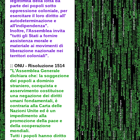
legittimità della lotta da
parte dei popoli sotto
oppressione coloniale, per
esercitare il loro diritto all'
autodeter
minazione e
all'indipendenza".
Inoltre, l'Assemblea invita
"tutti gli Stati a fornire
assistenza morale e
materiale ai movimenti di
liberazione nazionale nei
territori coloniali".
:: ONU - Risoluzione 1514
"L'Assemblea Generale
dichiara che: la soggezione
dei popoli a dominio
straniero, conquista e
asservimento costituisce
una negazione dei diritti
umani fondamentali, è
contraria alla Carta delle
Nazioni Unite ed è un
impedimento alla
promozione della pace e
della cooperazione
mondiali.
Tutti i popoli hanno diritto