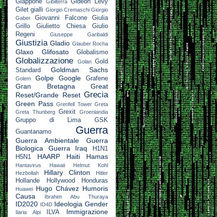
Giappone
Gideon Levy
Gibilterra
Gilet gialli
Giorgio Cremaschi
Giorgio
Giovanni Falcone
Giulia
Gaber
Grillo
Giulietto Chiesa
Giulio
Regeni
Giuseppe Garibaldi
Giustizia
Gladio
Glauber Rocha
Glaxo
Glifosato
Globalismo
Globalizzazione
Gold
Golan
Goldman Sachs
Standard
Golpe
Google
Grafene
Golem
Gran Bretagna
Great
Grecia
Reset/Grande Reset
Green Pass
Grenfell Tower
Greta
Grexit
Greta Thunberg
Groenlandia
Gruppo di Lima
GSK
Guerra
Guantanamo
Guerra Ambientale
Guerra
Biologica
Guerra Iraq
H1N1
HAARP
Haiti
Hamas
H5N1
Hantavirus
Hawaii
Helmut Kohl
Hillary Clinton
Hezbollah
Hitler
Hollande
Hollywood
Honduras
Hugo Chávez
Humoris
Huawei
Causa
Ibrahim Abu Thuraya
ID2020
Ideologia Gender
ID4D
Immigrazione
ILVA
Ilaria Alpi