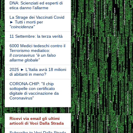
DNA: Scienziati ed esperti di
etica danno l’allarme
La Strage dei Vaccinati Covid
► Tutti i morti per
"coincidenza"
11 Settembre: la terza verità
6000 Medici tedeschi contro il
Terrorismo mediatico:
Il coronavirus “è un falso
allarme globale”
2025 ► L'Italia avrà 18 milioni
di abitanti in meno?
CORONA-CHIP: "Il chip
sottopelle con certificato
digitale di vaccinazione da
Coronavirus"
Ricevi via email gli ultimi
articoli di Voci Dalla Strada
Subscribe to Voci Dalla Strada