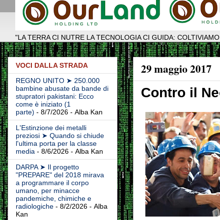
"LA TERRA CI NUTRE LA TECNOLOGIA CI GUIDA: COLTIVIAMO
29 maggio 2017
VOCI DALLA STRADA
REGNO UNITO ➤ 250.000
bambine abusate da bande di
Contro il N
stupratori pakistani: Ecco
come è iniziato (1
parte)
- 8/7/2026
- Alba Kan
L'Estinzione dei metalli
preziosi ➤ Quando si chiude
l'ultima porta per la classe
media
- 8/6/2026
- Alba Kan
DARPA ➤ Il progetto
"PREPARE" del 2018 mirava
a programmare il corpo
umano, per minacce
pandemiche, chimiche e
radiologiche
- 8/2/2026
- Alba
Kan