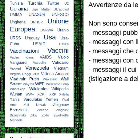
Turchia
Avvertenze da le
Tunisia
Twitter
U2
Ucraina
Ugo Mattei
Ultracovid
UMMA
UNASUR
UNESCO
Unione
Non sono consent
Ungheria
UNHCR
Europea
Uranio
UNRWA
- messaggi pubbli
Usa
URSS
Uruguay
Usa-
- messaggi con l
Cuba
USAID
Ustica
Vaccini
- messaggi che c
Vaccinazioni
VAIDS
Vaiolo
Vaclav Klaus
- messaggi con c
Vaticano
Vanguard
Vasculite
Venezuela
- messaggi il cui
Vietnam
Vaxxed
Vittorio Arrigoni
Virginia Raggi
Vit K
(istigazione a de
Vladimir Putin
Wall
Wakefield
Street
WEF
Wayfair
Wellcome Leap
Wikileaks
Wikipedia
WhatsApp
Wuhan
WWF
XCPT
XRP
Xylella
Yanis Varoufakis
Yemen
Yigal
Zbigniew
Amir
Yuli Novak
Brzezinski
Zecche
Zibgniev
Brzezinski
Zika
Zolfo
Zwelivelile
Mandela