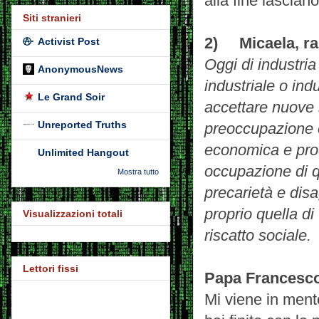
alla fine lascian
Siti stranieri
2) Micaela, ra
Activist Post
Oggi di industria
AnonymousNews
industriale o ind
Le Grand Soir
accettare nuove 
Unreported Truths
preoccupazione è
economica e prod
Unlimited Hangout
occupazione di q
Mostra tutto
precarietà e dis
proprio quella di
Visualizzazioni totali
riscatto sociale.
Lettori fissi
Papa Francesc
Mi viene in mente