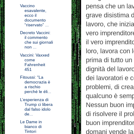
pensa che un lav
Vaccino
esavalente,
grave disistima d
ecco il
documento
lavoro, che inizi
“riservato” ...
vero imprenditore
Decreto Vaccini:
il commento
il vero imprendit
che sui giornali
non ...
loro, lavora con
Vaccini: Vaxxed
prima di tutto un
come
Fahrenheit
dignità del lavor
451
dei lavoratori e 
Fitoussi: “La
democrazia è
problemi, di cre
a rischio
perché le éli...
qualcuno è sempr
L’esperienza di
Nessun buon impr
Trump ci libera
dal falso idolo
di risolvere il p
de...
buon imprenditor
Le Dame in
bianco di
domani vende la 
Tintori