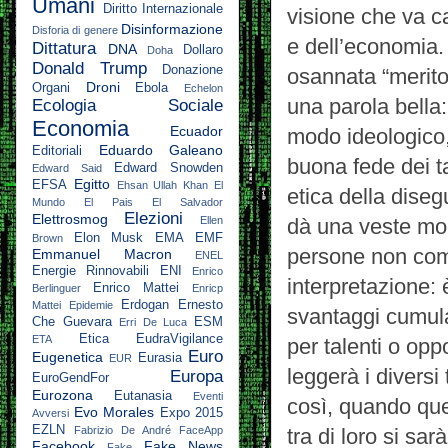
Umani
Diritto Internazionale
visione che va c
Disinformazione
Disforia di genere
e dell’economia. 
Dittatura
DNA
Dollaro
Doha
Donald Trump
Donazione
osannata “merito
Droni
Organi
Ebola
Echelon
una parola bella:
Ecologia Sociale
Economia
Ecuador
modo ideologico, 
Eduardo Galeano
Editoriali
buona fede dei t
Edward Snowden
Edward Said
Egitto
EFSA
Ehsan Ullah Khan
El
etica della diseg
Mundo
El Pais
El Salvador
Elezioni
Elettrosmog
Ellen
dà una veste mora
Elon Musk
EMA
EMF
Brown
persone non com
Emmanuel Macron
ENEL
Energie Rinnovabili
ENI
Enrico
interpretazione:
Enrico Mattei
Berlinguer
Enricp
Erdogan
Ernesto
Mattei
Epidemie
svantaggi cumula
Che Guevara
ESM
Erri De Luca
Etica
EudraVigilance
ETA
per talenti o op
Euro
Eugenetica
Eurasia
EUR
leggerà i diversi
Europa
EuroGendFor
Eurozona
Eutanasia
Eventi
così, quando que
Evo Morales
Expo 2015
Avversi
EZLN
Fabrizio De André
FaceApp
tra di loro si s
Facebook
Fake News
Fake