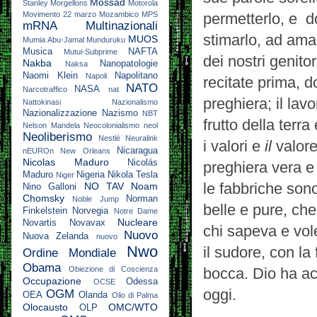
Mossad
Stanley
Morgellons
Motorola
Movimento 22 marzo
Mozambico
MPS
permetterlo, e d
mRNA
Multinazionali
stimarlo, ad ama
MUOS
Mumia Abu-Jamal
Munduruku
Musica
NAFTA
Mutui-Subprime
dei nostri genito
Nakba
Nanopatologie
Naksa
Naomi Klein
Napolitano
Napoli
recitate prima, d
NATO
NASA
Narcotraffico
nat
preghiera; il lavo
Nattokinasi
Nazionalismo
Nazionalizzazione
Nazismo
NBT
frutto della ter
Nelson Mandela
Neocolonialismo
neol
Neoliberismo
Nestlé
Neuralink
i valori e
il
valore
Nicaragua
nEUROn
New Orleans
Nicolas Maduro
Nicolás
preghiera vera e u
Maduro
Nigeria
Nikola Tesla
Niger
le fabbriche sono
NO TAV
Noam
Nino Galloni
Chomsky
Norman
Noble Jump
belle e pure, che
Finkelstein
Norvegia
Notre Dame
Nucleare
Novartis
Novavax
chi sapeva e vol
Nuovo
Nuova Zelanda
nuovo
Nwo
il sudore, con la
Ordine Mondiale
Obama
Obiezione di Coscienza
bocca. Dio ha ac
Occupazione
Odessa
OCSE
oggi.
OGM
OEA
Olanda
Olio di Palma
Olocausto
OMC/WTO
OLP