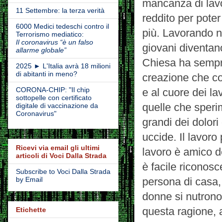
mancanza di lavo
11 Settembre: la terza verità
reddito per poter
6000 Medici tedeschi contro il
più. Lavorando no
Terrorismo mediatico:
Il coronavirus “è un falso
giovani diventano
allarme globale”
Chiesa ha sempre
2025 ► L'Italia avrà 18 milioni
di abitanti in meno?
creazione che co
CORONA-CHIP: "Il chip
e al cuore dei la
sottopelle con certificato
quelle che speri
digitale di vaccinazione da
Coronavirus"
grandi dei dolori
uccide. Il lavoro
Ricevi via email gli ultimi
lavoro è amico d
articoli di Voci Dalla Strada
è facile riconos
Subscribe to Voci Dalla Strada
by Email
persona di casa, 
donne si nutrono 
questa ragione, a
Etichette