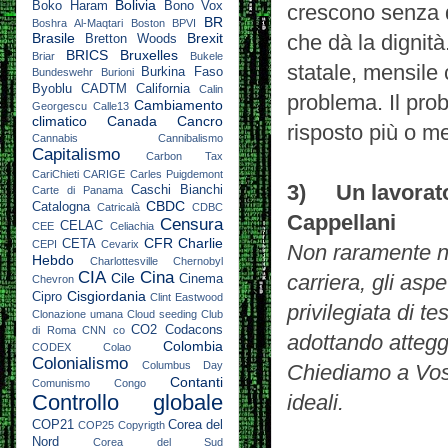
Bolivia
Boko Haram
Bono Vox
crescono senza d
BR
Boshra Al-Maqtari
Boston
BPVI
Brasile
Brexit
che dà la dignit
Bretton Woods
BRICS
Bruxelles
Briar
Bukele
statale, mensile 
Burkina Faso
Bundeswehr
Burioni
Byoblu
CADTM
California
Calin
problema. Il prob
Cambiamento
Georgescu
Calle13
climatico
Canada
Cancro
risposto più o 
Cannabis
Cannibalismo
Capitalismo
Carbon Tax
CariChieti
CARIGE
Carles Puigdemont
3) Un lavorato
Caschi Bianchi
Carte di Panama
CBDC
Catalogna
Catricalà
CDBC
Cappellani
Censura
CELAC
CEE
Celiachia
CFR
Charlie
CETA
CEPI
Cevarix
Non raramente ne
Hebdo
Charlottesville
Chernobyl
CIA
Cina
Cile
carriera, gli asp
Cinema
Chevron
Cisgiordania
Cipro
Clint Eastwood
privilegiata di t
Clonazione umana
Cloud seeding
Club
CO2
Codacons
di Roma
CNN
co
adottando atteggi
Colombia
CODEX
Colao
Colonialismo
Columbus Day
Chiediamo a Vost
Contanti
Comunismo
Congo
Controllo globale
ideali.
COP21
Corea del
COP25
Copyrigth
Nord
Corea del Sud