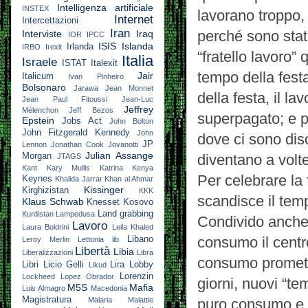
Intelligenza artificiale
INSTEX
lavorano troppo,
Internet
Intercettazioni
Iran
perché sono stati
Interviste
Iraq
IOR
IPCC
ISIS
Islanda
Irlanda
IRBO
Irexit
“fratello lavoro”
Italia
Israele
ISTAT
Italexit
tempo della fest
Jair
Italicum
Ivan Pinheiro
Bolsonaro
Jarawa
Jean Monnet
della festa, il l
Jean Paul Fitoussi
Jean-Luc
Jeffrey
Mélenchon
Jeff Bezos
superpagato; e p
Epstein
Jobs Act
John Bolton
John Fitzgerald Kennedy
John
dove ci sono dis
JP
Lennon
Jonathan Cook
Jovanotti
Julian Assange
Morgan
diventano a volte
JTAGS
Kant
Kary Mullis
Katrina
Kenya
Per celebrare la 
Keynes
Khalida Jarrar
Khan al Ahmar
Kissinger
Kirghizistan
KKK
scandisce il temp
Klaus Schwab
Knesset
Kosovo
Land grabbing
Kurdistan
Lampedusa
Condivido anche 
Lavoro
Laura Boldrini
Leila Khaled
consumo il centro
Libano
Leroy Merlin
Lettonia
lib
Libertà
Libia
Liberalizzazioni
Libra
consumo promette.
Libri
Licio Gelli
Lira
Lobby
Likud
Lorenzin
Lockheed
Lopez Obrador
giorni, nuovi “te
M5S
Mafia
Luis Almagro
Macedonia
Magistratura
Malaria
Malattie
puro consumo e q