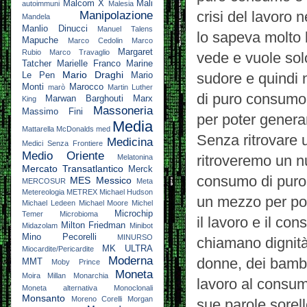
Malcom X
Mali
autoimmuni
Malesia
crisi del lavoro n
Manipolazione
Mandela
Manlio Dinucci
Manuel Talens
lo sapeva molto 
Mapuche
Marco Cedolin
Marco
Margaret
Rubio
Marco Travaglio
vede e vuole solo
Tatcher
Marielle Franco
Marine
Mario Draghi
sudore e quindi n
Le Pen
Mario
Monti
Marocco
marò
Martin Luther
di puro consumo: 
Marwan Barghouti
Marx
King
Massoneria
Massimo Fini
per poter generar
Media
Mattarella
McDonalds
med
Senza ritrovare u
Medicina
Medici Senza Frontiere
Medio Oriente
ritroveremo un n
Melatonina
Mercato Transatlantico
Merck
consumo di puro p
MES
Messico
MERCOSUR
Meta
Metereologia
METREX
Michael Hudson
un mezzo per pote
Michael Ledeen
Michael Moore
Michel
Microchip
Temer
Microbioma
il lavoro e il co
Milton Friedman
Midazolam
Minibot
Mino Pecorelli
MINURSO
chiamano dignità, r
MK ULTRA
Miocardite/Pericardite
Moderna
donne, dei bambi
MMT
Moby Prince
Moneta
Moira Millan
Monarchia
lavoro al consum
Moneta alternativa
Monoclonali
Monsanto
Moreno Corelli
Morgan
sue parole sorell