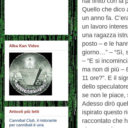
hai finito con la 
Quello che dico 
un anno fa. C’er
un lavoro interes
una ragazza istr
posto – e le han
Alba Kan Video
giorno…” – “Sì, s
– “E si incominc
ma non di più – 
11 ore?”. E il si
dello speculatore
se non le piace,
Adesso dirò quell
ispirato questo r
Articoli più letti
raccontato che h
Cannibal Club
, il ristorante
per cannibali è una