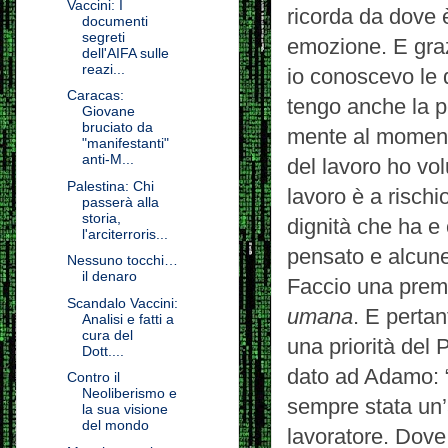
Vaccini: I
ricorda da dove 
documenti
segreti
emozione. E graz
dell'AIFA sulle
reazi...
io conoscevo le 
Caracas:
tengo anche la p
Giovane
bruciato da
mente al moment
"manifestanti"
anti-M...
del lavoro ho vo
Palestina: Chi
lavoro è a rischi
passerà alla
storia,
dignità che ha e
l'arciterroris...
pensato e alcun
Nessuno tocchi…
il denaro
Faccio una prem
Scandalo Vaccini:
umana
. E pertan
Analisi e fatti a
cura del
una priorità del
Dott....
dato ad Adamo: “V
Contro il
Neoliberismo e
sempre stata un’a
la sua visione
del mondo
lavoratore. Dove 