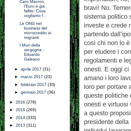
Caro Macron,
l'Euro è già
bravi! No. Temer
fallito: Cosa
sistema politico
vogliamo f...
Le ONG nel
investe e crede 
business del
microcredito ai
partendo dall’ipo
migranti
così chi non lo è
I Muri della
vergogna -
per eludere i cont
Eduardo
Galeano
regolamenti e leg
onesti. E oggi ci
►
aprile 2017
(31)
►
marzo 2017
(23)
amano i loro lav
►
febbraio 2017
(33)
loro per portare 
►
gennaio 2017
(36)
queste politiche 
►
2016
(278)
onesti e virtuosi
►
2015
(269)
a questo proposi
►
2014
(333)
presidente della 
►
2013
(311)
individui lavora