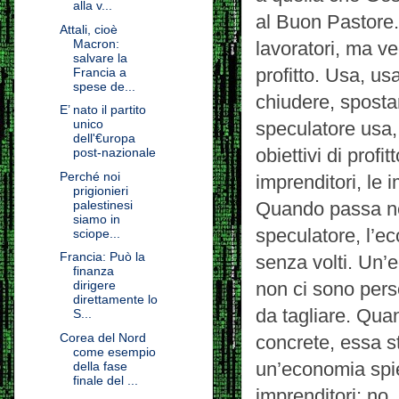
alla v...
al Buon Pastore.
Attali, cioè
Macron:
lavoratori, ma v
salvare la
profitto. Usa, us
Francia a
spese de...
chiudere, sposta
E’ nato il partito
unico
speculatore usa,
dell'€uropa
obiettivi di prof
post-nazionale
Perché noi
imprenditori, le
prigionieri
palestinesi
Quando passa nell
siamo in
speculatore, l’e
sciope...
Francia: Può la
senza volti. Un’e
finanza
dirigere
non ci sono pers
direttamente lo
da tagliare. Qua
S...
Corea del Nord
concrete, essa s
come esempio
un’economia spie
della fase
finale del ...
imprenditori; no,