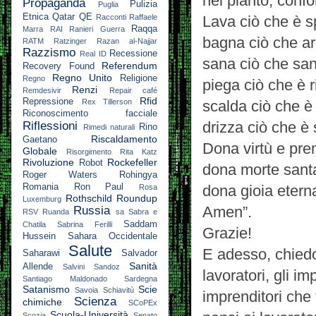
nel pianto, confo
Propaganda
Pulizia
Puglia
Etnica
Qatar
QE
Racconti
Raffaele
Lava ciò che è s
Raqqa
Marra
RAI
Ranieri Guerra
bagna ciò che ar
RATM
Ratzinger
Razan al-Najjar
Razzismo
Recessione
Real ID
sana ciò che sa
Referendum
Recovery Found
Regno Unito
Religione
Regno
piega ciò che è r
Renzi
Remdesivir
Repair café
Rfid
Repressione
Rex Tillerson
scalda ciò che è 
Riconoscimento facciale
drizza ciò che è 
Riflessioni
Rino
Rimedi naturali
Riscaldamento
Gaetano
Dona virtù e pre
Globale
Risorgimento
Rita Katz
Rivoluzione
Rockefeller
Robot
dona morte sant
Roger Waters
Rohingya
Romania
Ron Paul
dona gioia etern
Rosa
Rothschild
Roundup
Luxemburg
Amen”.
Russia
RSV
Ruanda
sa
Sabra e
Saddam
Chatila
Sabrina Ferilli
Grazie!
Hussein
Sahara Occidentale
Salute
E adesso, chiedo 
Saharawi
Salvador
Sanità
Allende
Salvini
Sandoz
lavoratori, gli i
Santiago Maldonado
Sardegna
Satanismo
Scie
Savoia
Schiavitù
imprenditori che 
Scienza
chimiche
SCoPEx
Scuola-Università
Scozia
Senato