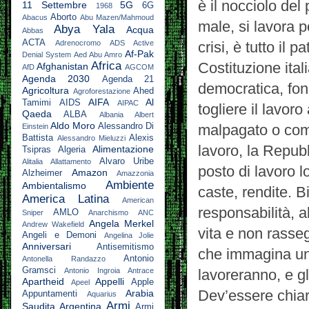
è il nocciolo del
11 Settembre
5G
6G
1968
Aborto
Abacus
Abu Mazen/Mahmoud
male, si lavora p
Abya Yala
Acqua
Abbas
ACTA
Adrenocromo
ADS Active
crisi, è tutto il 
Af-Pak
Denial System
Aed Abu Amro
Africa
Costituzione ital
Afghanistan
AfD
AGCOM
Agenda 2030
Agenda 21
democratica, fon
Agricoltura
Ahed
Agroforestazione
AIFA
Al
Tamimi
AIDS
AIPAC
togliere il lavor
Qaeda
ALBA
Albania
Albert
Aldo Moro
Alessandro Di
malpagato o come
Einstein
Battista
Alexis
Alessandro Mieluzzi
lavoro, la Repub
Alimentazione
Tsipras
Algeria
Alvaro Uribe
Alitalia
Allattamento
posto di lavoro 
Amazon
Alzheimer
Amazzonia
Ambiente
Ambientalismo
caste, rendite. 
America Latina
American
responsabilità, a
AMLO
Sniper
Anarchismo
ANC
Angela Merkel
Andrew Wakefield
vita e non rasse
Angeli e Demoni
Angelina Jolie
Anniversari
Antisemitismo
che immagina un 
Antonio
Antonella Randazzo
Gramsci
Antonio Ingroia
Antrace
lavoreranno, e g
Apartheid
Appelli
Apple
Apeel
Dev’essere chiaro
Arabia
Appuntamenti
Aquarius
Armi
Saudita
Argentina
Armi