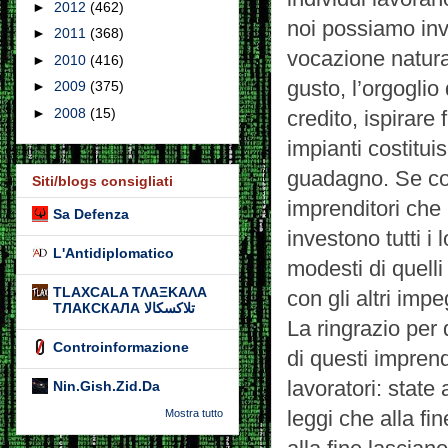
►
2012
(462)
noi possiamo inve
►
2011
(368)
vocazione natural
►
2010
(416)
gusto, l’orgoglio
►
2009
(375)
►
2008
(15)
credito, ispirare
impianti costitui
guadagno. Se co
Siti/blogs consigliati
imprenditori che 
Sa Defenza
investono tutti i 
L'Antidiplomatico
modesti di quel
TLAXCALA ΤΛΑΞΚΑΛΑ
con gli altri im
ТЛАКСКАЛА تلاكسكالا
La ringrazio per
Controinformazione
di questi imprendi
lavoratori: state 
Nin.Gish.Zid.Da
leggi che alla fi
Mostra tutto