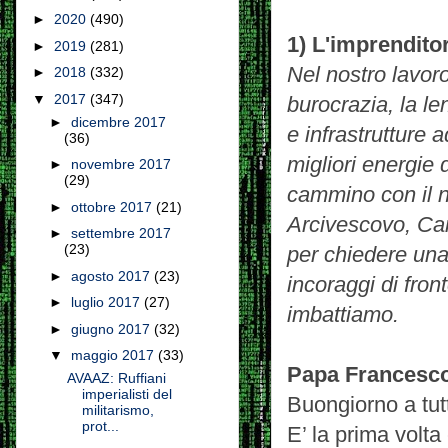
►
2020
(490)
1) L'imprendito
►
2019
(281)
Nel nostro lavoro
►
2018
(332)
▼
2017
(347)
burocrazia, la le
►
dicembre 2017
e infrastrutture
(36)
migliori energie
►
novembre 2017
(29)
cammino con il n
►
ottobre 2017
(21)
Arcivescovo, Car
►
settembre 2017
(23)
per chiedere una 
►
agosto 2017
(23)
incoraggi di front
►
luglio 2017
(27)
imbattiamo.
►
giugno 2017
(32)
▼
maggio 2017
(33)
Papa Francesc
AVAAZ: Ruffiani
imperialisti del
Buongiorno a tutt
militarismo,
prot...
E’ la prima volt