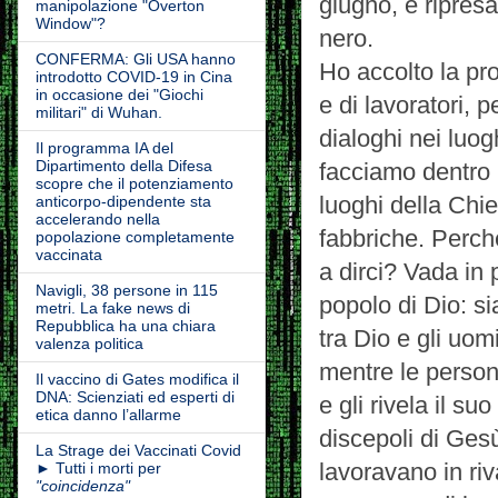
giugno, e ripresa
manipolazione "Overton
Window"?
nero.
CONFERMA: Gli USA hanno
Ho accolto la pro
introdotto COVID-19 in Cina
in occasione dei "Giochi
e di lavoratori, 
militari" di Wuhan.
dialoghi nei luo
Il programma IA del
Dipartimento della Difesa
facciamo dentro 
scopre che il potenziamento
luoghi della Chie
anticorpo-dipendente sta
accelerando nella
fabbriche. Perch
popolazione completamente
vaccinata
a dirci? Vada in 
Navigli, 38 persone in 115
popolo di Dio: sia
metri. La fake news di
Repubblica ha una chiara
tra Dio e gli uom
valenza politica
mentre le person
Il vaccino di Gates modifica il
DNA: Scienziati ed esperti di
e gli rivela il s
etica danno l’allarme
discepoli di Ges
La Strage dei Vaccinati Covid
lavoravano in riv
► Tutti i morti per
"coincidenza"