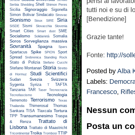
pensi ai lavorato
Shell
Serbia
Shedding
Shimon Peres
tutti noi e su di l
Signoraggio
Sicilia
Sigonella
Simon Bolivar
Sindacato
Sinovac
[Benedizione]
Sionismo
Siria
Sioux
SIRE
Sismi
SISDE
Slovacchia
Slovenia
Smart Cities
SME
Smart dust
Grazie tante!
Socialismo
Somalia
Solidarietà
Soros
Sorveglianza massiva
Sovranità
Spagna
Spars
Spike
Spartacus
Sport
SPION
Fonte:
http://sol
Spread
Srebrenica
Standing Rock
Stato di Polizia
Stefano Cucchi
Storia
Stefano Montanari
Stretto
Posted by
Alba 
Studi Scientifici
di Hormuz
Svezia
Svizzera
Sudan
Labels:
Democra
Sygenta
Syriza
TAFTA
T
Tanzania
TAR
Taser
Tecnocrazia
Francesco
,
Rifle
Tecnologia
Tecnofascismo
Terrorismo
Terremoto
Texas
Thimerosal
Thomas
Thailandia
Nessun co
Tortura
Sankara
TISA
Tlaxcala
Transumanesimo
TPP
Traspa
Trattato di
& Renza
Posta un c
Lisbona
Trattato di Maastricht
Troika
TTIP
Tricontinental
Trombosi