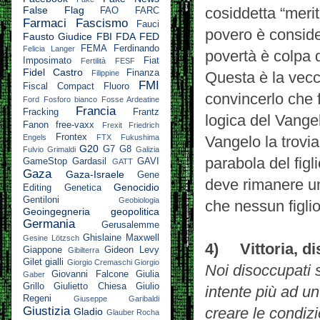
False Flag
cosiddetta “merit
FAO
FARC
Farmaci
Fascismo
Fauci
povero è consid
Fausto Giudice
FBI
FDA
FED
FEMA
Ferdinando
Felicia Langer
povertà è colpa d
Imposimato
Fiat
Fertilità
FESF
Fidel Castro
Finanza
Filippine
Questa è la vecc
FMI
Fiscal Compact
Fluoro
convincerlo che 
Ford
Fosforo bianco
Fosse Ardeatine
Francia
Fracking
Frantz
logica del Vangel
Fanon
free-vaxx
Frexit
Friedrich
Frontex
Engels
FTX
Fukushima
Vangelo la trovia
G20
G7
G8
Fulvio Grimaldi
Galizia
parabola del figl
GameStop
Gardasil
GAVI
GATT
Gaza
Gaza-Israele
Gene
deve rimanere un 
Genocidio
Editing
Genetica
Gentiloni
Geobiologia
che nessun figlio
Geoingegneria
geopolitica
Germania
Gerusalemme
Ghislaine Maxwell
Gesine Lötzsch
4) Vittoria, d
Giappone
Gideon Levy
Gibilterra
Gilet gialli
Giorgio Cremaschi
Giorgio
Noi disoccupati 
Giovanni Falcone
Giulia
Gaber
Grillo
Giulietto Chiesa
Giulio
intente più ad u
Regeni
Giuseppe Garibaldi
Giustizia
creare le condizi
Gladio
Glauber Rocha