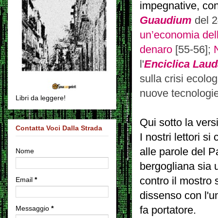
impegnative, con
Guaudium
del 2
un’economia dell
denaro
[55-56];
l'
Enciclica Lauda
sulla crisi ecolo
nuove tecnologie 
Libri da leggere!
Qui sotto la vers
Contatta Voci Dalla Strada
I nostri lettori 
alle parole del 
Nome
bergogliana sia u
contro il mostro
Email
*
dissenso con l'un
Messaggio
*
fa portatore.