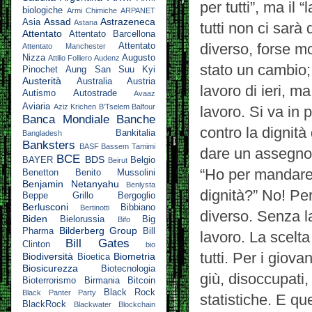
per tutti”, ma il
biologiche
Armi Chimiche
ARPANET
Assad
Astrazeneca
Asia
Astana
tutti non ci sarà 
Attentato
Attentato Barcellona
diverso, forse mo
Attentato
Attentato Manchester
Nizza
Augusto
Attilio Folliero
Audenz
stato un cambio;
Pinochet
Aung San Suu Kyi
Austerità
Australia
Austria
lavoro di ieri, 
Autismo
Autostrade
Avaaz
Aviaria
Aziz Krichen
B’Tselem
Balfour
lavoro. Si va in 
Banca Mondiale
Banche
contro la dignit
Bankitalia
Bangladesh
Banksters
BASF
Bassem Tamimi
dare un assegno 
BCE
BDS
BAYER
Belgio
Beirut
“Ho per mandare 
Benetton
Benito Mussolini
Benjamin Netanyahu
Benlysta
dignità?” No! Pe
Beppe Grillo
Bergoglio
Berlusconi
Bibbiano
Bertinotti
diverso. Senza l
Biden
Bielorussia
Big
Bifo
Bilderberg Group
Pharma
Bill
lavoro. La scelta 
Bill Gates
Clinton
bio
tutti. Per i giov
Biodiversità
Biometria
Bioetica
Biosicurezza
Biotecnologia
giù, disoccupati, 
Bioterrorismo
Birmania
Bitcoin
Black Rock
Black Panter Party
statistiche. E qu
BlackRock
Blackwater
Blockchain