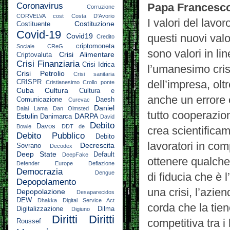
Coronavirus
Papa Francesc
Corruzione
CORVELVA
cost
Costa D'Avorio
I valori del lav
Costituzione
Costituente
Covid-19
Covid19
questi nuovi val
Credito
criptomoneta
Sociale
CReG
sono valori in l
Crisi Alimentare
Criptovaluta
Crisi Finanziaria
Crisi Idrica
l’umanesimo cris
Crisi Petrolio
Crisi sanitaria
dell’impresa, olt
CRISPR
Cristianesimo
Crollo ponte
Cuba
Cultura
Cultura e
anche un errore 
Comunicazione
Daesh
Curevac
Daniel
Dalai Lama
Dan Olmsted
tutto cooperazio
Estulin
DARPA
Danimarca
David
Debito
Davos
Bowie
DDT
de
crea scientificam
Debito Pubblico
Debito
lavoratori in com
Decrescita
Sovrano
Decodex
Deep State
Default
DeepFake
ottenere qualche
Defender Europe
Deflazione
Democrazia
Dengue
di fiducia che è 
Depopolamento
una crisi, l’azie
Depopolazione
Desaparecidos
DEW
Dhakka
Digital Service Act
corda che la tie
Digitalizzazione
Dilma
Digiuno
Diritti
Diritti
competitiva tra i
Roussef