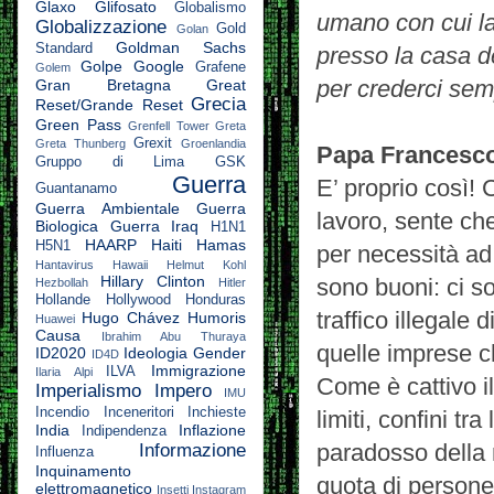
Glaxo
Glifosato
Globalismo
umano con cui la
Globalizzazione
Gold
Golan
Goldman Sachs
Standard
presso la casa d
Golpe
Google
Grafene
Golem
per crederci sem
Gran Bretagna
Great
Grecia
Reset/Grande Reset
Green Pass
Grenfell Tower
Greta
Grexit
Greta Thunberg
Groenlandia
Papa Francesc
Gruppo di Lima
GSK
Guerra
E’ proprio così! 
Guantanamo
Guerra Ambientale
Guerra
lavoro, sente che
Biologica
Guerra Iraq
H1N1
HAARP
Haiti
Hamas
H5N1
per necessità ad a
Hantavirus
Hawaii
Helmut Kohl
Hillary Clinton
sono buoni: ci so
Hezbollah
Hitler
Hollande
Hollywood
Honduras
traffico illegale 
Hugo Chávez
Humoris
Huawei
Causa
Ibrahim Abu Thuraya
quelle imprese che
ID2020
Ideologia Gender
ID4D
Immigrazione
ILVA
Ilaria Alpi
Come è cattivo il
Imperialismo
Impero
IMU
Incendio
Inceneritori
Inchieste
limiti, confini tr
India
Inflazione
Indipendenza
paradosso della 
Informazione
Influenza
Inquinamento
quota di persone
elettromagnetico
Insetti
Instagram