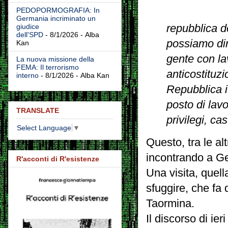
PEDOPORMOGRAFIA: In
Germania incriminato un
repubblica d
giudice
dell'SPD
- 8/1/2026
- Alba
possiamo dire
Kan
gente con la
La nuova missione della
FEMA: Il terrorismo
anticostituz
interno
- 8/1/2026
- Alba Kan
Repubblica i
posto di lav
TRANSLATE
privilegi, ca
Select Language
▼
Questo, tra le al
incontrando a Ge
R'acconti di R'esistenze
Una visita, quell
sfuggire, che fa 
Taormina.
Il discorso di ier