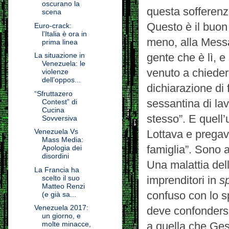
oscurano la
questa sofferenz
scena
Questo è il buon 
Euro-crack:
l’Italia è ora in
meno, alla Messa 
prima linea
La situazione in
gente che è lì, 
Venezuela: le
venuto a chieder
violenze
dell’oppos...
dichiarazione di 
“Sfruttazero
sessantina di lav
Contest” di
Cucina
stesso”. E quell
Sovversiva
Venezuela Vs
Lottava e pregava
Mass Media:
famiglia”. Sono 
Apologia dei
disordini
Una malattia del
La Francia ha
scelto il suo
imprenditori in
s
Matteo Renzi
confuso con lo sp
(e già sa...
Venezuela 2017:
deve confondersi
un giorno, e
molte minacce,
a quella che Ges