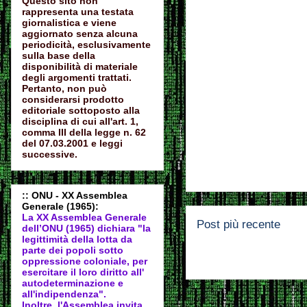
Questo sito non
rappresenta una testata
giornalistica e viene
aggiornato senza alcuna
periodicità, esclusivamente
sulla base della
disponibilità di materiale
degli argomenti trattati.
Pertanto, non può
considerarsi prodotto
editoriale sottoposto alla
disciplina di cui all'art. 1,
comma III della legge n. 62
del 07.03.2001 e leggi
successive.
:: ONU - XX Assemblea
Generale (1965):
La XX Assemblea Generale
Post più recente
dell’ONU (1965) dichiara "la
legittimità della lotta da
parte dei popoli sotto
oppressione coloniale, per
esercitare il loro diritto all'
autodeter
minazione e
all'indipendenza".
Inoltre, l'Assemblea invita