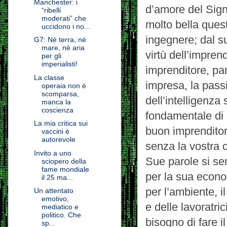
Manchester: i
d’amore del Sign
“ribelli
moderati” che
molto bella ques
uccidono i no...
ingegnere; dal s
G7: Nè terra, nè
mare, nè aria
virtù dell’impre
per gli
imperialisti!
imprenditore, par
La classe
impresa, la passi
operaia non è
scomparsa,
dell’intelligenza 
manca la
coscienza
fondamentale di
La mia critica sui
buon imprenditor
vaccini è
autorevole
senza la vostra c
Invito a uno
Sue parole si sen
sciopero della
fame mondiale
per la sua econom
il 25 ma...
per l’ambiente, i
Un attentato
emotivo,
e delle lavoratric
mediatico e
politico. Che
bisogno di fare i
sp...