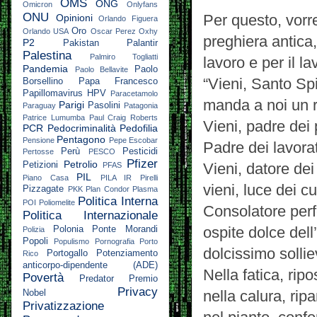
OMS
ONG
Omicron
Onlyfans
ONU
Per questo, vorr
Opinioni
Orlando Figuera
Oro
Orlando USA
Oscar Perez
Oxhy
preghiera antica,
P2
Pakistan
Palantir
Palestina
Palmiro Togliatti
lavoro e per il la
Pandemia
Paolo
Paolo Bellavite
“Vieni, Santo Spi
Borsellino
Papa Francesco
Papillomavirus HPV
Paracetamolo
manda a noi un r
Parigi
Pasolini
Paraguay
Patagonia
Patrice Lumumba
Paul Craig Roberts
Vieni, padre dei 
PCR
Pedocriminalità
Pedofilia
Pentagono
Pensione
Pepe Escobar
Padre dei lavorato
Perù
Pesticidi
Pertosse
PESCO
Pfizer
Petrolio
Petizioni
Vieni, datore dei
PFAS
PIL
Piano Casa
PILA IR
Pirelli
vieni, luce dei cu
Pizzagate
PKK
Plan Condor
Plasma
Politica Interna
POI
Poliomelite
Consolatore perf
Politica Internazionale
ospite dolce dell
Polonia
Ponte Morandi
Polizia
Popoli
Populismo
Pornografia
Porto
dolcissimo sollie
Portogallo
Potenziamento
Rico
anticorpo-dipendente (ADE)
Nella fatica, ripo
Povertà
Predator
Premio
Privacy
nella calura, ripa
Nobel
Privatizzazione