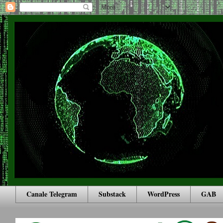
Canale Telegram
Substack
WordPress
GAB