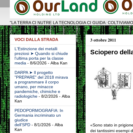
"LA TERRA CI NUTRE LA TECNOLOGIA CI GUIDA: COLTIVIAMO
3 ottobre 2011
VOCI DALLA STRADA
L'Estinzione dei metalli
Sciopero della
preziosi ➤ Quando si chiude
l'ultima porta per la classe
media
- 8/6/2026
- Alba Kan
DARPA ➤ Il progetto
"PREPARE" del 2018 mirava
a programmare il corpo
umano, per minacce
pandemiche, chimiche e
radiologiche
- 8/2/2026
- Alba
Kan
PEDOPORMOGRAFIA: In
Germania incriminato un
giudice
dell'SPD
- 8/1/2026
- Alba
«Sono stato in prigio
Kan
dei tantissimi esempi 