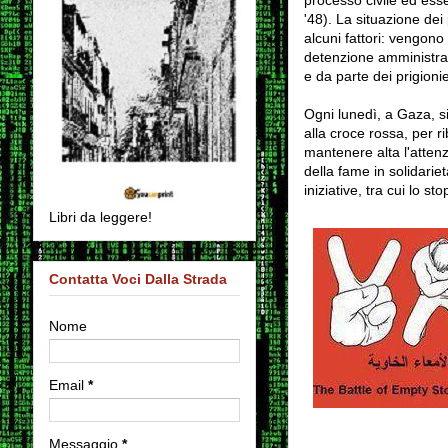
'48). La situazione dei
alcuni fattori: vengono 
detenzione amministrat
e da parte dei prigioni
Ogni lunedì, a Gaza, s
alla croce rossa, per ri
mantenere alta l'atten
della fame in solidarie
iniziative, tra cui lo sto
Libri da leggere!
Contatta Voci Dalla Strada
Nome
Email
*
Messaggio
*