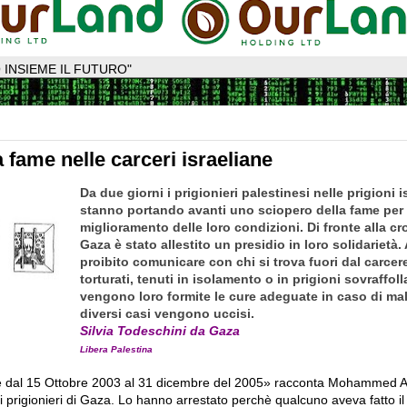
 INSIEME IL FUTURO"
 fame nelle carceri israeliane
Da due giorni i prigionieri palestinesi nelle prigioni i
stanno portando avanti uno sciopero della fame per 
miglioramento delle loro condizioni. Di fronte alla cr
Gaza è stato allestito un presidio in loro solidarietà. 
proibito comunicare con chi si trova fuori dal carce
torturati, tenuti in isolamento o in prigioni sovraffoll
vengono loro formite le cure adeguate in caso di mala
diversi casi vengono uccisi.
Silvia Todeschini da Gaza
Libera Palestina
ne dal 15 Ottobre 2003 al 31 dicembre del 2005» racconta Mohammed 
di prigionieri di Gaza. Lo hanno arrestato perchè qualcuno aveva fatto i