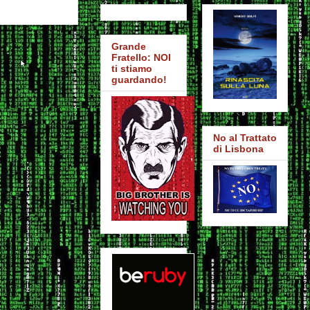
Grande
Fratello: NOI
ti stiamo
guardando!
No al Trattato
di Lisbona