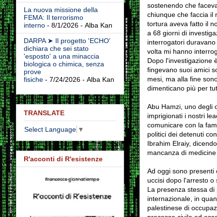
sostenendo che faceva 
La nuova missione della
chiunque che faccia il
FEMA: Il terrorismo
tortura aveva fatto il
interno
- 8/1/2026
- Alba Kan
a 68 giorni di investig
DARPA ➤ Il progetto 'ECHO'
interrogatori duravano 
dichiara che sei stato
volta mi hanno interrog
'esposto' a una minaccia
Dopo l'investigazione è
biologica o chimica, senza
fingevano suoi amici so
prove
mesi, ma alla fine sono
fisiche
- 7/24/2026
- Alba Kan
dimenticano più per tut
Abu Hamzi, uno degli or
TRANSLATE
imprigionati i nostri l
comunicare con la famig
Select Language
▼
politici dei detenuti c
Ibrahim Elraiy, dicendo
mancanza di medicine o
R'acconti di R'esistenze
Ad oggi sono presenti c
uccisi dopo l'arresto o 
La presenza stessa di p
internazionale, in quan
palestinese di occupaz
processo civile ed esser