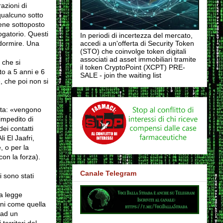
azioni di
qualcuno sotto
iene sottoposto
ogatorio. Questi
In periodi di incertezza del mercato,
 dormire. Una
accedi a un'offerta di Security Token
(STO) che coinvolge token digitali
associati ad asset immobiliari tramite
 che si
il token CryptoPoint (XCPT) PRE-
to a 5 anni e 6
SALE - join the waiting list
, che poi non si
esta: «vengono
impedito di
ei contatti
i El Jaafri,
, o per la
on la forza).
Canale Telegram
i sono stati
la legge
ioni come quella
 ad un
territori del