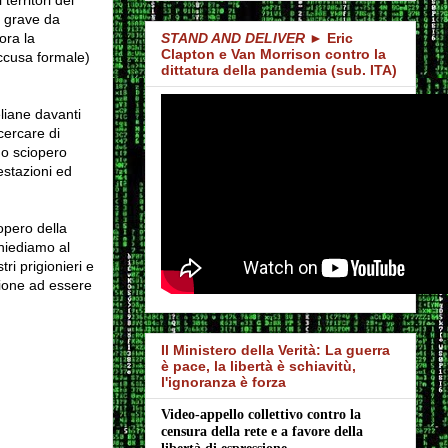
e grave da
ora la
STAND AND DELIVER
► Eric
Clapton e Van Morrison contro la
accusa formale)
dittatura della pandemia (sub. ITA)
eliane davanti
 cercare di
no sciopero
estazioni ed
opero della
chiediamo al
ri prigionieri e
zione ad essere
Il Ministero della Verità: La guerra
è pace, la libertà è schiavitù,
l'ignoranza è forza
Video-appello collettivo contro la 
censura della rete e a favore della 