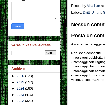
Posted by
Alba Kan
at
Labels:
Diritti Umani
,
G
Nessun comm
Posta un co
Avvertenze da leggere 
Cerca in VociDallaStrada
Non sono consentiti:
- messaggi pubblicitari
- messaggi con linguag
- messaggi che conten
Archivio
- messaggi con contenu
- messaggi il cui conten
►
2026
(123)
violenza, diffamazione,
►
2025
(157)
►
2024
(180)
►
2023
(413)
►
2022
(321)