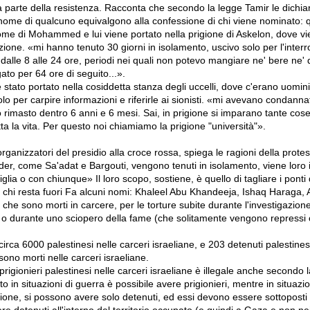
parte della resistenza. Racconta che secondo la legge Tamir le dichiar
 nome di qualcuno equivalgono alla confessione di chi viene nominato: 
 nome di Mohammed e lui viene portato nella prigione di Askelon, dove v
azione. «mi hanno tenuto 30 giorni in isolamento, uscivo solo per l'interr
dalle 8 alle 24 ore, periodi nei quali non potevo mangiare ne' bere ne'
ato per 64 ore di seguito...».
 stato portato nella cosiddetta stanza degli uccelli, dove c'erano uomini
lo per carpire informazioni e riferirle ai sionisti. «mi avevano condanna
 rimasto dentro 6 anni e 6 mesi. Sai, in prigione si imparano tante cose
ta la vita. Per questo noi chiamiamo la prigione "università"».
ganizzatori del presidio alla croce rossa, spiega le ragioni della prot
eader, come Sa'adat e Bargouti, vengono tenuti in isolamento, viene loro 
lia o con chiunque» Il loro scopo, sostiene, è quello di tagliare i ponti d
on chi resta fuori Fa alcuni nomi: Khaleel Abu Khandeeja, Ishaq Haraga, Al
 che sono morti in carcere, per le torture subite durante l'investigazione
 durante uno sciopero della fame (che solitamente vengono repressi c
irca 6000 palestinesi nelle carceri israeliane, e 203 detenuti palestines
sono morti nelle carceri israeliane.
rigionieri palestinesi nelle carceri israeliane è illegale anche secondo 
to in situazioni di guerra è possibile avere prigionieri, mentre in situaz
ione, si possono avere solo detenuti, ed essi devono essere sottoposti
e detenuti all'interno del territorio occupato (e quindi a Gaza e non nei 