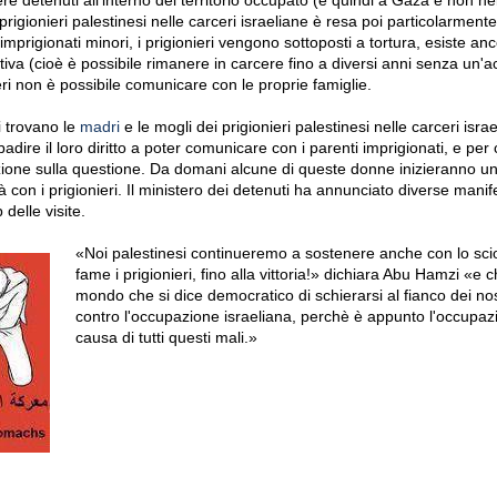
 prigionieri palestinesi nelle carceri israeliane è resa poi particolarment
imprigionati minori, i prigionieri vengono sottoposti a tortura, esiste anc
iva (cioè è possibile rimanere in carcere fino a diversi anni senza un'
eri non è possibile comunicare con le proprie famiglie.
i trovano le
madri
e le mogli dei prigionieri palestinesi nelle carceri isra
badire il loro diritto a poter comunicare con i parenti imprigionati, e per
zione sulla questione. Da domani alcune di queste donne inizieranno u
tà con i prigionieri. Il ministero dei detenuti ha annunciato diverse manif
p delle visite.
«Noi palestinesi continueremo a sostenere anche con lo sci
fame i prigionieri, fino alla vittoria!» dichiara Abu Hamzi «e 
mondo che si dice democratico di schierarsi al fianco dei nost
contro l'occupazione israeliana, perchè è appunto l'occupa
causa di tutti questi mali.»