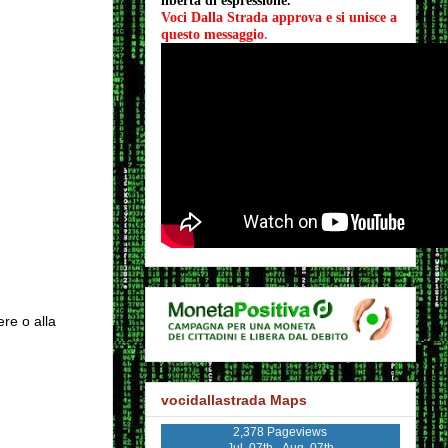
libertà di espressione.
Voci Dalla Strada approva e si unisce a 
questo messaggio
.
ere o alla
vocidallastrada Maps
2,378 Pageviews
Jul. 07th - Aug. 07th