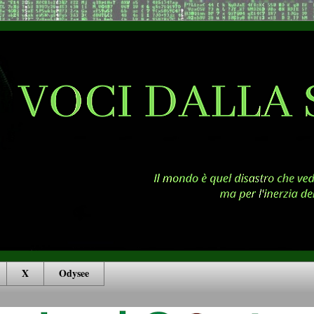
X
Odysee