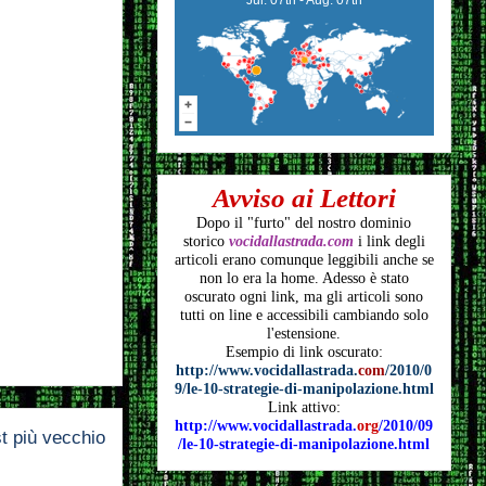
Avviso ai Lettori
Dopo il "furto" del nostro dominio
storico
vocidallastrada.com
i link degli
articoli
erano comunque leggibili anche se
non lo era la home. Adesso è stato
oscurato ogni link, ma gli articoli
sono
tutti on line e accessibili cambiando solo
l'estensione.
Esempio di link oscurato:
http://www.vocidallastrada.
com
/2010/0
9/le-10-strategie-di-manipolazione.html
Link attivo:
http://www.vocidallastrada.
org
/2010/09
t più vecchio
/le-10-strategie-di-manipolazione.html