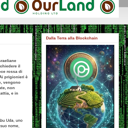
Dalla Terra alla Blockchain
sraeliane
chiedere il
oce rossa di
Ai prigionieri è
re, vengono
ate, non
ttia, e in
Abu Uda, uno
l suo nome,