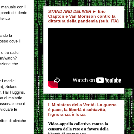
o manuale con il
STAND AND DELIVER
► Eric
pareti del dente.
Clapton e Van Morrison contro la
terico
dittatura della pandemia (sub. ITA)
ando la
’osso dove il
o tre radici
com/watch?
azione che
r i medici
a), Solario
r. Hal Huggins,
mo di malattie
a osservazione è
Il Ministero della Verità: La guerra
ividuare le
è pace, la libertà è schiavitù,
l'ignoranza è forza
tori di cliniche
Video-appello collettivo contro la 
censura della rete e a favore della 