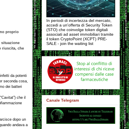
In periodi di incertezza del mercato,
accedi a un'offerta di Security Token
(STO) che coinvolge token digitali
ano proprio
associati ad asset immobiliari tramite
il token CryptoPoint (XCPT) PRE-
a situazione
SALE - join the waiting list
riuscita, che
infetti da potenti
Per seconda cosa,
mo dei batteri
Cavitat”) che il
Canale Telegram
’infiammazione
arcisce dopo un
o quando andava a