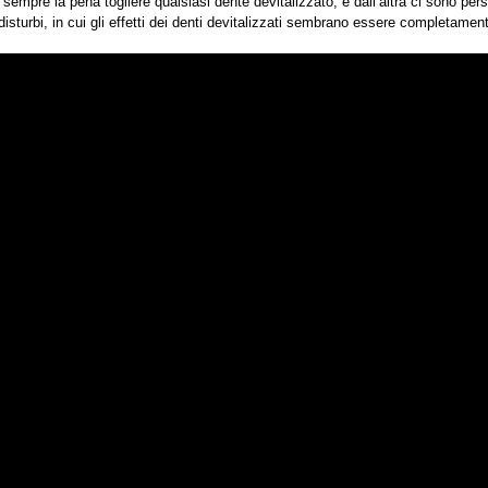
e sempre la pena togliere qualsiasi dente devitalizzato, e dall’altra ci sono pe
disturbi, in cui gli effetti dei denti devitalizzati sembrano essere completamen