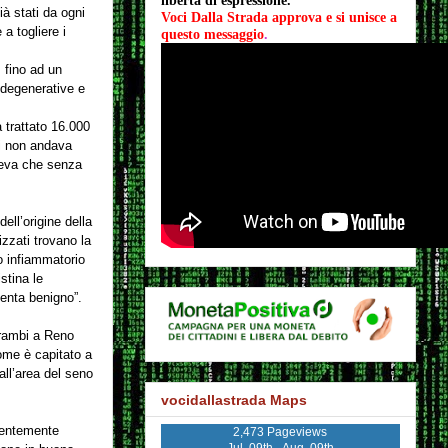
libertà di espressione.
ià stati da ogni
Voci Dalla Strada approva e si unisce a 
a togliere i
questo messaggio
.
 fino ad un
e degenerative e
 trattato 16.000
ti non andava
eneva che senza
ell’origine della
izzati trovano la
o infiammatorio
stina le
venta benigno”.
trambi a Reno
ome è capitato a
all’area del seno
vocidallastrada Maps
arentemente
2,473 Pageviews
Jul. 09th - Aug. 09th