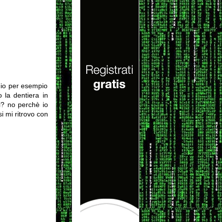
, io per esempio
o la dentiera in
i? no perchè io
i mi ritrovo con