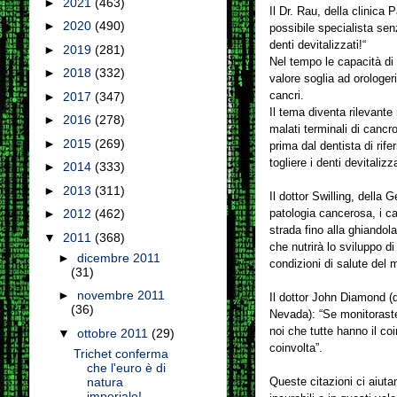
►
2021
(463)
Il Dr. Rau, della clinica
►
2020
(490)
possibile specialista senz
denti devitalizzati!“
►
2019
(281)
Nel tempo le capacità di
►
2018
(332)
valore soglia ad orologeri
cancri.
►
2017
(347)
Il tema diventa rilevante
►
2016
(278)
malati terminali di cancr
►
2015
(269)
prima dal dentista di rife
togliere i denti devitalizz
►
2014
(333)
►
2013
(311)
Il dottor Swilling, della 
patologia cancerosa, i cas
►
2012
(462)
strada fino alla ghiandol
▼
2011
(368)
che nutrirà lo sviluppo di
►
dicembre 2011
condizioni di salute del 
(31)
►
novembre 2011
Il dottor John Diamond (
(36)
Nevada): “Se monitoraste
noi che tutte hanno il co
▼
ottobre 2011
(29)
coinvolta”.
Trichet conferma
che l'euro è di
Queste citazioni ci aiuta
natura
imperiale!