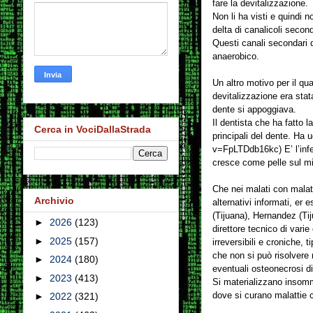
fare la devitalizzazione.
Non li ha visti e quindi n
delta di canalicoli secon
Questi canali secondari d
anaerobico.
Un altro motivo per il q
devitalizzazione era stat
dente si appoggiava.
Il dentista che ha fatto l
Cerca in VociDallaStrada
principali del dente. Ha
v=FpLTDdb16kc) E’ l’inf
cresce come pelle sul m
Che nei malati con malatt
Archivio
alternativi informati, er 
(Tijuana), Hernandez (Tij
►
2026
(123)
direttore tecnico di varie
►
2025
(157)
irreversibili e croniche, 
che non si può risolvere 
►
2024
(180)
eventuali osteonecrosi di
►
2023
(413)
Si materializzano insomma
dove si curano malattie 
►
2022
(321)