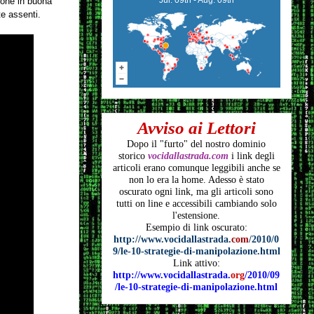
rsone in buona
te assenti.
Avviso ai Lettori
Dopo il "furto" del nostro dominio
storico
vocidallastrada.com
i link degli
articoli
erano comunque leggibili anche se
non lo era la home. Adesso è stato
oscurato ogni link, ma gli articoli
sono
tutti on line e accessibili cambiando solo
l'estensione.
Esempio di link oscurato:
http://www.vocidallastrada.
com
/2010/0
9/le-10-strategie-di-manipolazione.html
Link attivo:
http://www.vocidallastrada.
org
/2010/09
/le-10-strategie-di-manipolazione.html