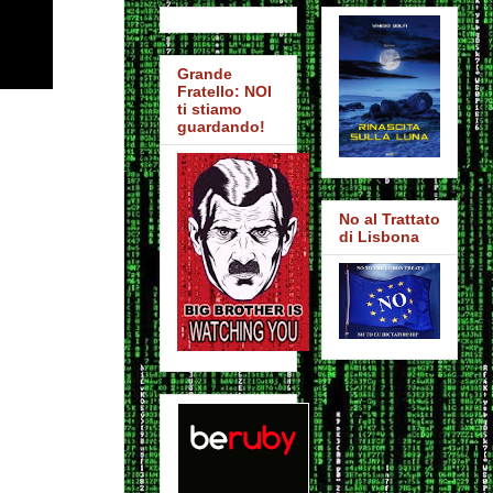
Grande
Fratello: NOI
ti stiamo
guardando!
No al Trattato
di Lisbona