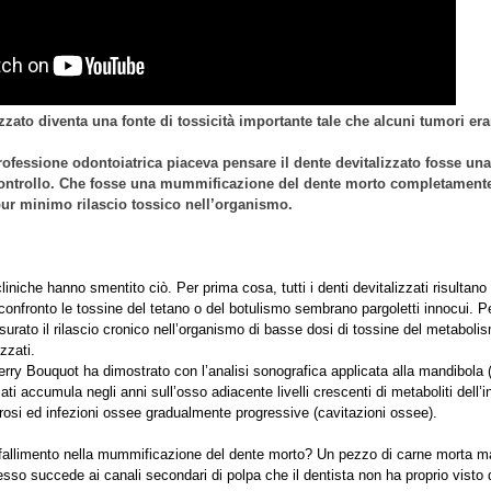
izzato diventa una fonte di tossicità importante tale che alcuni tumori er
professione odontoiatrica piaceva pensare il dente devitalizzato fosse un
ntrollo. Che fosse una mummificazione del dente morto completamente 
ur minimo rilascio tossico nell’organismo.
cliniche hanno smentito ciò. Per prima cosa, tutti i denti devitalizzati risultano 
i confronto le tossine del tetano o del botulismo sembrano pargoletti innocui. 
surato il rilascio cronico nell’organismo di basse dosi di tossine del metabolis
zzati.
Jerry Bouquot ha dimostrato con l’analisi sonografica applicata alla mandibola (“
ati accumula negli anni sull’osso adiacente livelli crescenti di metaboliti dell
osi ed infezioni ossee gradualmente progressive (cavitazioni ossee).
 fallimento nella mummificazione del dente morto? Un pezzo di carne morta m
tesso succede ai canali secondari di polpa che il dentista non ha proprio vist