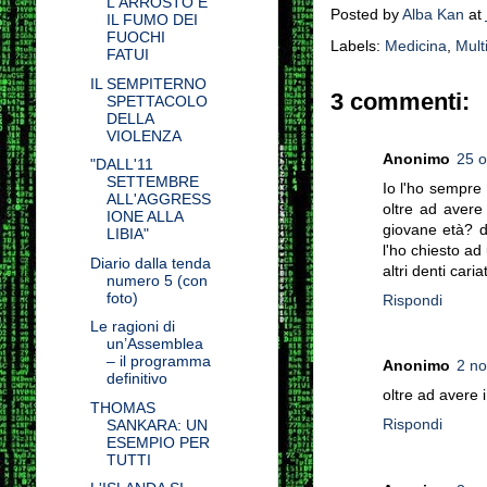
L'ARROSTO E
Posted by
Alba Kan
at
IL FUMO DEI
FUOCHI
Labels:
Medicina
,
Mult
FATUI
IL SEMPITERNO
3 commenti:
SPETTACOLO
DELLA
VIOLENZA
Anonimo
25 o
"DALL'11
SETTEMBRE
Io l'ho sempre 
ALL'AGGRESS
oltre ad avere 
IONE ALLA
giovane età? d
LIBIA"
l'ho chiesto ad
Diario dalla tenda
altri denti cari
numero 5 (con
foto)
Rispondi
Le ragioni di
un’Assemblea
– il programma
Anonimo
2 no
definitivo
oltre ad avere i 
THOMAS
Rispondi
SANKARA: UN
ESEMPIO PER
TUTTI