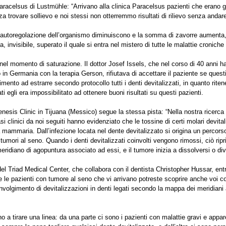
 Paracelsus di Lustmühle: “Arrivano alla clinica Paracelsus pazienti che erano g
a trovare sollievo e noi stessi non otterremmo risultati di rilievo senza andare 
 autoregolazione dell’organismo diminuiscono e la somma di zavorre aumenta,
a, invisibile, superato il quale si entra nel mistero di tutte le malattie cronich
 nel momento di saturazione. Il dottor Josef Issels, che nel corso di 40 anni ha
o in Germania con la terapia Gerson, rifiutava di accettare il paziente se ques
rimento ad estrarre secondo protocollo tutti i denti devitalizzati, in quanto rit
ati egli era impossibilitato ad ottenere buoni risultati su questi pazienti.
Genesis Clinic in Tijuana (Messico) segue la stessa pista: “Nella nostra ricerca d
i clinici da noi seguiti hanno evidenziato che le tossine di certi molari devital
a mammaria. Dall’infezione locata nel dente devitalizzato si origina un percors
 tumori al seno. Quando i denti devitalizzati coinvolti vengono rimossi, ciò ripri
meridiano di agopuntura associato ad essi, e il tumore inizia a dissolversi o di
del Triad Medical Center, che collabora con il dentista Christopher Hussar, en
 le pazienti con tumore al seno che vi arrivano potreste scoprire anche voi c
involgimento di devitalizzazioni in denti legati secondo la mappa dei meridiani 
no a tirare una linea: da una parte ci sono i pazienti con malattie gravi e app