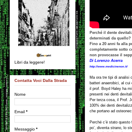
Perché il dente devital
determinati da quello?
Fino a 20 anni fa alla 
completamente sotto co
non provocasse il sepp
Di
Lorenzo Acerra
Libri da leggere!
http://www.medicinenon.it/
Ma ora tre tipi di analisi 
Contatta Voci Dalla Strada
batteri anaerobici, al cu
il prof. Boyd Haley ha mi
Nome
presenti nei denti devitali
Per terza cosa, il Prof. 
100% dei denti devitalizz
che portano ad osteonecr
Email
*
Perché c’è stato questo
po’, diventa strano, lo s
Messaggio
*