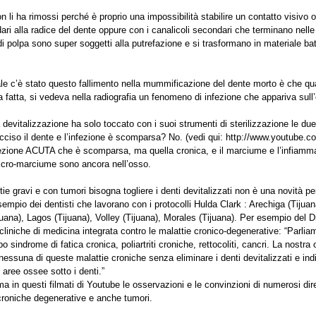
on li ha rimossi perché è proprio una impossibilità stabilire un contatto visivo 
dari alla radice del dente oppure con i canalicoli secondari che terminano nelle 
i polpa sono super soggetti alla putrefazione e si trasformano in materiale bat
uale c’è stato questo fallimento nella mummificazione del dente morto è che qu
a fatta, si vedeva nella radiografia un fenomeno di infezione che appariva sull
a devitalizzazione ha solo toccato con i suoi strumenti di sterilizzazione le due 
 ucciso il dente e l’infezione è scomparsa? No. (vedi qui: http://www.youtube.
ezione ACUTA che è scomparsa, ma quella cronica, e il marciume e l’infiamm
icro-marciume sono ancora nell’osso.
ie gravi e con tumori bisogna togliere i denti devitalizzati non è una novità pe
esempio dei dentisti che lavorano con i protocolli Hulda Clark : Arechiga (Tijuan
uana), Lagos (Tijuana), Volley (Tijuana), Morales (Tijuana). Per esempio del D
 cliniche di medicina integrata contro le malattie cronico-degenerative: “Parlia
tipo sindrome di fatica cronica, poliartriti croniche, rettocoliti, cancri. La nostr
nessuna di queste malattie croniche senza eliminare i denti devitalizzati e ind
 aree ossee sotto i denti.”
 in questi filmati di Youtube le osservazioni e le convinzioni di numerosi diret
croniche degenerative e anche tumori.