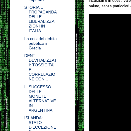
incurabili e in questi val
salute, senza particolari 
STORIA E
PROPAGANDA
DELLE
LIBERALIZZA
ZIONI IN
ITALIA
La crisi del debito
pubblico in
Grecia
DENTI
DEVITALIZZAT
I: TOSSICITA'
E
CORRELAZIO
NE CON...
IL SUCCESSO
DELLE
MONETE
ALTERNATIVE
IN
ARGENTINA
ISLANDA:
STATO
D'ECCEZIONE