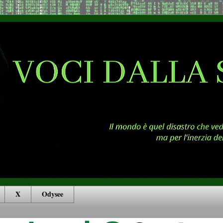
X
Odysee