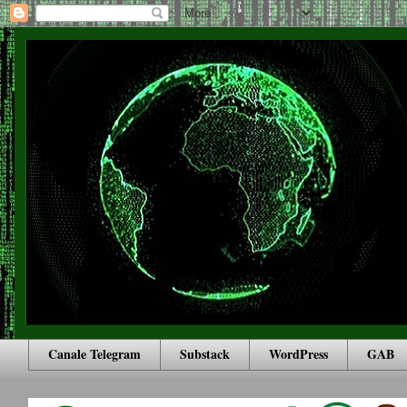
Canale Telegram
Substack
WordPress
GAB