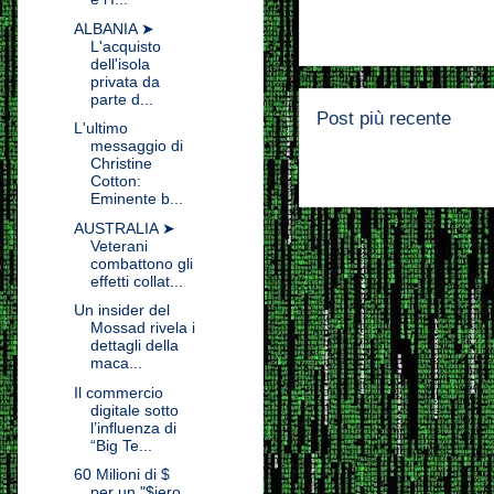
ALBANIA ➤
L'acquisto
dell'isola
privata da
parte d...
Post più recente
L'ultimo
messaggio di
Christine
Cotton:
Eminente b...
AUSTRALIA ➤
Veterani
combattono gli
effetti collat...
Un insider del
Mossad rivela i
dettagli della
maca...
Il commercio
digitale sotto
l’influenza di
“Big Te...
60 Milioni di $
per un "$iero