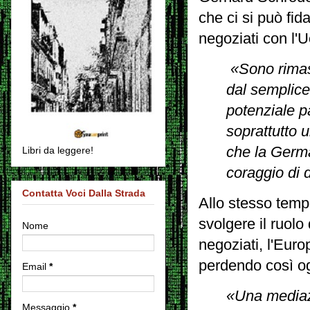
che ci si può fid
negoziati con l'U
«Sono rimast
dal semplice
potenziale p
soprattutto 
che la Germa
Libri da leggere!
coraggio di 
Contatta Voci Dalla Strada
Allo stesso tempo
svolgere il ruolo
Nome
negoziati, l'Euro
perdendo così ogn
Email
*
«Una mediazi
Messaggio
*