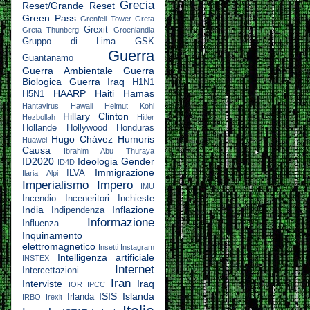
Grecia
Reset/Grande Reset
Green Pass
Grenfell Tower
Greta
Grexit
Greta Thunberg
Groenlandia
Gruppo di Lima
GSK
Guerra
Guantanamo
Guerra Ambientale
Guerra
Biologica
Guerra Iraq
H1N1
HAARP
Haiti
Hamas
H5N1
Hantavirus
Hawaii
Helmut Kohl
Hillary Clinton
Hezbollah
Hitler
Hollande
Hollywood
Honduras
Hugo Chávez
Humoris
Huawei
Causa
Ibrahim Abu Thuraya
ID2020
Ideologia Gender
ID4D
Immigrazione
ILVA
Ilaria Alpi
Imperialismo
Impero
IMU
Incendio
Inceneritori
Inchieste
India
Inflazione
Indipendenza
Informazione
Influenza
Inquinamento
elettromagnetico
Insetti
Instagram
Intelligenza artificiale
INSTEX
Internet
Intercettazioni
Iran
Interviste
Iraq
IOR
IPCC
ISIS
Islanda
Irlanda
IRBO
Irexit