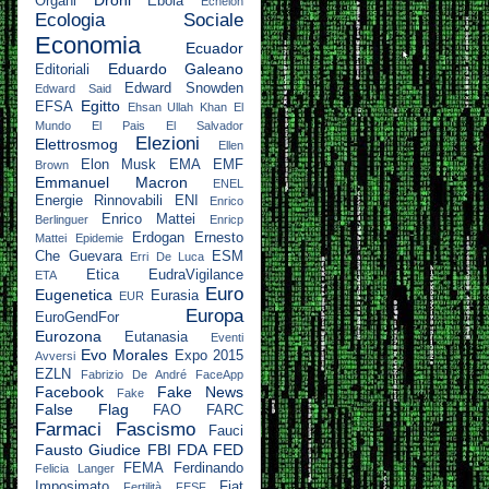
Organi
Ebola
Echelon
Ecologia Sociale
Economia
Ecuador
Eduardo Galeano
Editoriali
Edward Snowden
Edward Said
Egitto
EFSA
Ehsan Ullah Khan
El
Mundo
El Pais
El Salvador
Elezioni
Elettrosmog
Ellen
Elon Musk
EMA
EMF
Brown
Emmanuel Macron
ENEL
Energie Rinnovabili
ENI
Enrico
Enrico Mattei
Berlinguer
Enricp
Erdogan
Ernesto
Mattei
Epidemie
Che Guevara
ESM
Erri De Luca
Etica
EudraVigilance
ETA
Euro
Eugenetica
Eurasia
EUR
Europa
EuroGendFor
Eurozona
Eutanasia
Eventi
Evo Morales
Expo 2015
Avversi
EZLN
Fabrizio De André
FaceApp
Facebook
Fake News
Fake
False Flag
FAO
FARC
Farmaci
Fascismo
Fauci
Fausto Giudice
FBI
FDA
FED
FEMA
Ferdinando
Felicia Langer
Imposimato
Fiat
Fertilità
FESF