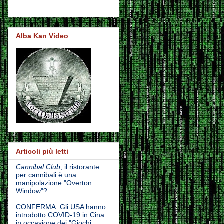
Alba Kan Video
Articoli più letti
Cannibal Club
, il ristorante
per cannibali è una
manipolazione "Overton
Window"?
CONFERMA: Gli USA hanno
introdotto COVID-19 in Cina
in occasione dei "Giochi