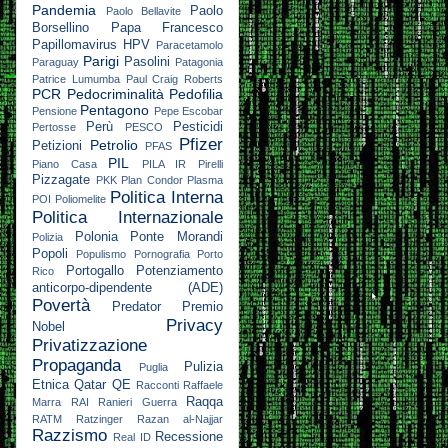
Pandemia
Paolo
Paolo Bellavite
Borsellino
Papa Francesco
Papillomavirus HPV
Paracetamolo
Parigi
Pasolini
Paraguay
Patagonia
Patrice Lumumba
Paul Craig Roberts
PCR
Pedocriminalità
Pedofilia
Pentagono
Pensione
Pepe Escobar
Perù
Pesticidi
Pertosse
PESCO
Pfizer
Petrolio
Petizioni
PFAS
PIL
Piano Casa
PILA IR
Pirelli
Pizzagate
PKK
Plan Condor
Plasma
Politica Interna
POI
Poliomelite
Politica Internazionale
Polonia
Ponte Morandi
Polizia
Popoli
Populismo
Pornografia
Porto
Portogallo
Potenziamento
Rico
anticorpo-dipendente (ADE)
Povertà
Predator
Premio
Privacy
Nobel
Privatizzazione
Propaganda
Pulizia
Puglia
Etnica
Qatar
QE
Racconti
Raffaele
Raqqa
Marra
RAI
Ranieri Guerra
RATM
Ratzinger
Razan al-Najjar
Razzismo
Recessione
Real ID