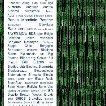
Pinochet
Aung San Suu Kyi
Austerità
Australia
Austria
Autismo
Autostrade
Avaaz
Aviaria
Aziz Krichen
B’Tselem
Balfour
Banca Mondiale
Banche
Bankitalia
Bangladesh
Banksters
BASF
Bassem Tamimi
BCE
BDS
BAYER
Belgio
Beirut
Benetton
Benito Mussolini
Benjamin Netanyahu
Benlysta
Beppe Grillo
Bergoglio
Berlusconi
Bibbiano
Bertinotti
Biden
Bielorussia
Big
Bifo
Bilderberg Group
Pharma
Bill
Bill Gates
Clinton
bio
Biodiversità
Biometria
Bioetica
Biosicurezza
Biotecnologia
Bioterrorismo
Birmania
Bitcoin
Black Rock
Black Panter Party
BlackRock
Blackwater
Blockchain
Bolivia
Boko Haram
Bono Vox
BR
Boshra Al-Maqtari
Boston
BPVI
Brasile
Brexit
Bretton Woods
BRICS
Bruxelles
Briar
Bukele
Burkina Faso
Bundeswehr
Burioni