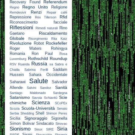
Referendum
Recovery Found
Regno Unito
Religione
Regno
Renzi
Remdesivir
Repair café
Rfid
Repressione
Rex Tillerson
Riconoscimento facciale
Riflessioni
Rino
Rimedi naturali
Riscaldamento
Gaetano
Globale
Risorgimento
Rita Katz
Rivoluzione
Rockefeller
Robot
Roger Waters
Rohingya
Romania
Ron Paul
Rosa
Rothschild
Roundup
Luxemburg
Russia
RSV
Ruanda
sa
Sabra e
Saddam
Chatila
Sabrina Ferilli
Hussein
Sahara Occidentale
Salute
Saharawi
Salvador
Sanità
Allende
Salvini
Sandoz
Santiago Maldonado
Sardegna
Satanismo
Scie
Savoia
Schiavitù
Scienza
chimiche
SCoPEx
Scuola-Università
Scozia
Senato
Shell
Serbia
Shedding
Shimon Peres
Signoraggio
Sicilia
Sigonella
Simon Bolivar
Sindacato
Sinovac
Sionismo
Siria
Sioux
SIRE
Sismi
SISDE
Slovacchia
Slovenia