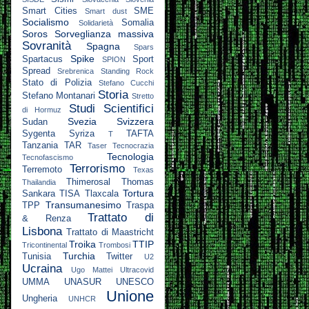
Smart Cities
SME
Smart dust
Socialismo
Somalia
Solidarietà
Soros
Sorveglianza massiva
Sovranità
Spagna
Spars
Spike
Spartacus
Sport
SPION
Spread
Srebrenica
Standing Rock
Stato di Polizia
Stefano Cucchi
Storia
Stefano Montanari
Stretto
Studi Scientifici
di Hormuz
Svezia
Svizzera
Sudan
Sygenta
Syriza
TAFTA
T
Tanzania
TAR
Taser
Tecnocrazia
Tecnologia
Tecnofascismo
Terrorismo
Terremoto
Texas
Thimerosal
Thomas
Thailandia
Tortura
Sankara
TISA
Tlaxcala
Transumanesimo
TPP
Traspa
Trattato di
& Renza
Lisbona
Trattato di Maastricht
Troika
TTIP
Tricontinental
Trombosi
Turchia
Tunisia
Twitter
U2
Ucraina
Ugo Mattei
Ultracovid
UMMA
UNASUR
UNESCO
Unione
Ungheria
UNHCR