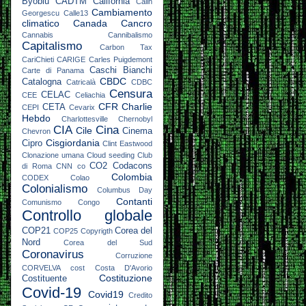
Byoblu
CADTM
California
Calin
Cambiamento
Georgescu
Calle13
climatico
Canada
Cancro
Cannabis
Cannibalismo
Capitalismo
Carbon Tax
CariChieti
CARIGE
Carles Puigdemont
Caschi Bianchi
Carte di Panama
CBDC
Catalogna
Catricalà
CDBC
Censura
CELAC
CEE
Celiachia
CFR
Charlie
CETA
CEPI
Cevarix
Hebdo
Charlottesville
Chernobyl
CIA
Cina
Cile
Cinema
Chevron
Cisgiordania
Cipro
Clint Eastwood
Clonazione umana
Cloud seeding
Club
CO2
Codacons
di Roma
CNN
co
Colombia
CODEX
Colao
Colonialismo
Columbus Day
Contanti
Comunismo
Congo
Controllo globale
COP21
Corea del
COP25
Copyrigth
Nord
Corea del Sud
Coronavirus
Corruzione
CORVELVA
cost
Costa D'Avorio
Costituzione
Costituente
Covid-19
Covid19
Credito