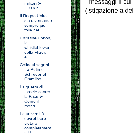
- messaggi il cui
militari ➤
L'Iran h...
(istigazione a de
Il Regno Unito
sta diventando
sempre più
folle nel...
Christine Cotton,
la
whistleblower
della Pfizer,
è...
Colloqui segreti
tra Putin e
Schröder al
Cremlino
La guerra di
Israele contro
la Pace ➤
Come il
mond...
Le università
dovrebbero
vietare
completament
e l'I...