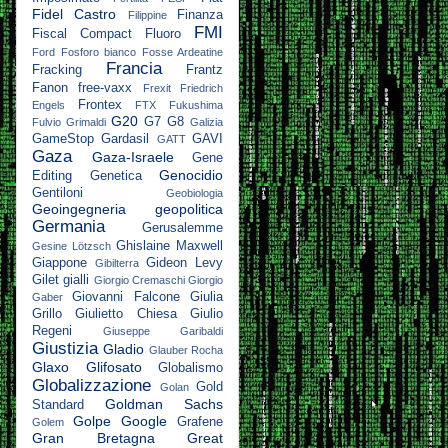
Fidel Castro
Finanza
Filippine
FMI
Fiscal Compact
Fluoro
Ford
Fosforo bianco
Fosse Ardeatine
Francia
Fracking
Frantz
Fanon
free-vaxx
Frexit
Friedrich
Frontex
Engels
FTX
Fukushima
G20
G7
G8
Fulvio Grimaldi
Galizia
GameStop
Gardasil
GAVI
GATT
Gaza
Gaza-Israele
Gene
Genocidio
Editing
Genetica
Gentiloni
Geobiologia
Geoingegneria
geopolitica
Germania
Gerusalemme
Ghislaine Maxwell
Gesine Lötzsch
Giappone
Gideon Levy
Gibilterra
Gilet gialli
Giorgio Cremaschi
Giorgio
Giovanni Falcone
Giulia
Gaber
Grillo
Giulietto Chiesa
Giulio
Regeni
Giuseppe Garibaldi
Giustizia
Gladio
Glauber Rocha
Glaxo
Glifosato
Globalismo
Globalizzazione
Gold
Golan
Goldman Sachs
Standard
Golpe
Google
Grafene
Golem
Gran Bretagna
Great