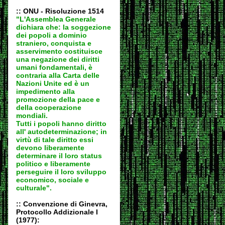
:: ONU - Risoluzione 1514
"L'Assemblea Generale
dichiara che: la soggezione
dei popoli a dominio
straniero, conquista e
asservimento costituisce
una negazione dei diritti
umani fondamentali, è
contraria alla Carta delle
Nazioni Unite ed è un
impedimento alla
promozione della pace e
della cooperazione
mondiali.
Tutti i popoli hanno diritto
all' autodeter
minazione; in
virtù di tale diritto essi
devono liberamente
determinare il loro status
politico e liberamente
perseguire il loro sviluppo
economico, sociale e
culturale".
:: Convenzione di Ginevra,
Protocollo Addizionale I
(1977):