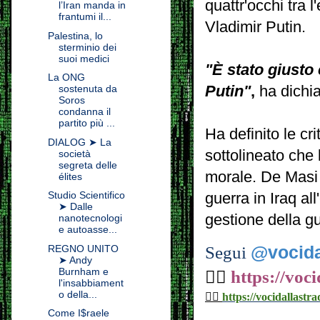
quattr'occhi tra 
l’Iran manda in
frantumi il...
Vladimir Putin.
Palestina, lo
sterminio dei
suoi medici
"È stato giusto
La ONG
Putin"
,
ha dichi
sostenuta da
Soros
condanna il
partito più ...
Ha definito le cr
DIALOG ➤ La
sottolineato che
società
segreta delle
morale. De Masi 
élites
Studio Scientifico
guerra in Iraq all
➤ Dalle
gestione della gu
nanotecnologi
e autoasse...
Segui
@vocida
REGNO UNITO
➤ Andy
Burnham e
👉🏼
https://voc
l'insabbiament
o della...
👉🏼
https://vocidallastra
Come I$raele