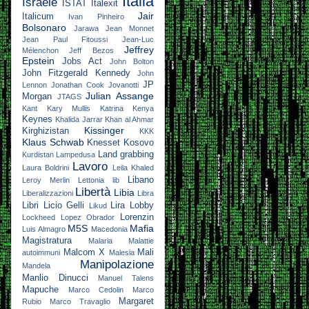
Italia
Israele
ISTAT
Italexit
Jair
Italicum
Ivan Pinheiro
Bolsonaro
Jarawa
Jean Monnet
Jean Paul Fitoussi
Jean-Luc
Jeffrey
Mélenchon
Jeff Bezos
Epstein
Jobs Act
John Bolton
John Fitzgerald Kennedy
John
JP
Lennon
Jonathan Cook
Jovanotti
Julian Assange
Morgan
JTAGS
Kant
Kary Mullis
Katrina
Kenya
Keynes
Khalida Jarrar
Khan al Ahmar
Kissinger
Kirghizistan
KKK
Klaus Schwab
Knesset
Kosovo
Land grabbing
Kurdistan
Lampedusa
Lavoro
Laura Boldrini
Leila Khaled
Libano
Leroy Merlin
Lettonia
lib
Libertà
Libia
Liberalizzazioni
Libra
Libri
Licio Gelli
Lira
Lobby
Likud
Lorenzin
Lockheed
Lopez Obrador
M5S
Mafia
Luis Almagro
Macedonia
Magistratura
Malaria
Malattie
Malcom X
Mali
autoimmuni
Malesia
Manipolazione
Mandela
Manlio Dinucci
Manuel Talens
Mapuche
Marco Cedolin
Marco
Margaret
Rubio
Marco Travaglio