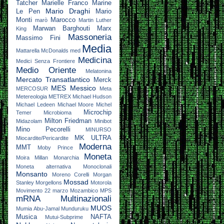
Tatcher
Marielle Franco
Marine
Mario Draghi
Le Pen
Mario
Monti
Marocco
marò
Martin Luther
Marwan Barghouti
Marx
King
Massoneria
Massimo Fini
Media
Mattarella
McDonalds
med
Medicina
Medici Senza Frontiere
Medio Oriente
Melatonina
Mercato Transatlantico
Merck
MES
Messico
MERCOSUR
Meta
Metereologia
METREX
Michael Hudson
Michael Ledeen
Michael Moore
Michel
Microchip
Temer
Microbioma
Milton Friedman
Midazolam
Minibot
Mino Pecorelli
MINURSO
MK ULTRA
Miocardite/Pericardite
Moderna
MMT
Moby Prince
Moneta
Moira Millan
Monarchia
Moneta alternativa
Monoclonali
Monsanto
Moreno Corelli
Morgan
Mossad
Stanley
Morgellons
Motorola
Movimento 22 marzo
Mozambico
MPS
mRNA
Multinazionali
MUOS
Mumia Abu-Jamal
Munduruku
Musica
NAFTA
Mutui-Subprime