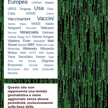
Europea
Uranio
UNRWA
Usa
URSS
Uruguay
Usa-
Cuba
USAID
Ustica
Vaccini
Vaccinazioni
VAIDS
Vaiolo
Vaclav Klaus
Vaticano
Vanguard
Vasculite
Venezuela
Vietnam
Vaxxed
Vittorio Arrigoni
Virginia Raggi
Vit K
Vladimir Putin
Wall
Wakefield
Street
WEF
Wayfair
Wellcome Leap
Wikileaks
Wikipedia
WhatsApp
Wuhan
WWF
XCPT
XRP
Xylella
Yanis Varoufakis
Yemen
Yigal
Zbigniew
Amir
Yuli Novak
Brzezinski
Zecche
Zibgniev
Brzezinski
Zika
Zolfo
Zwelivelile
Mandela
Questo sito non
rappresenta una testata
giornalistica e viene
aggiornato senza alcuna
periodicità, esclusivamente
sulla base della