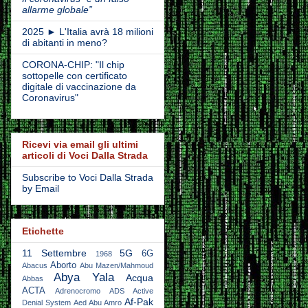
allarme globale”
2025 ► L'Italia avrà 18 milioni
di abitanti in meno?
CORONA-CHIP: "Il chip
sottopelle con certificato
digitale di vaccinazione da
Coronavirus"
Ricevi via email gli ultimi
articoli di Voci Dalla Strada
Subscribe to Voci Dalla Strada
by Email
Etichette
11 Settembre
5G
6G
1968
Aborto
Abacus
Abu Mazen/Mahmoud
Abya Yala
Acqua
Abbas
ACTA
Adrenocromo
ADS Active
Af-Pak
Denial System
Aed Abu Amro