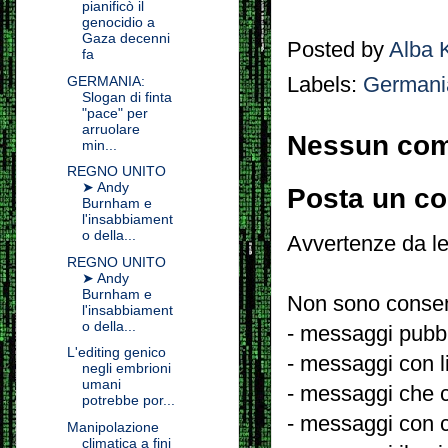
pianificò il
genocidio a
Gaza decenni
Posted by
Alba 
fa
Labels:
Germani
GERMANIA:
Slogan di finta
"pace" per
arruolare
Nessun co
min...
REGNO UNITO
➤ Andy
Posta un c
Burnham e
l'insabbiament
o della...
Avvertenze da le
REGNO UNITO
➤ Andy
Burnham e
Non sono consent
l'insabbiament
o della...
- messaggi pubbli
L'editing genico
- messaggi con l
negli embrioni
umani
- messaggi che c
potrebbe por...
- messaggi con c
Manipolazione
climatica a fini