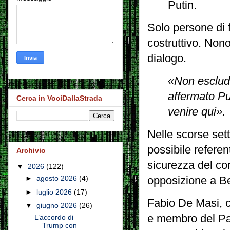
Putin.
Solo persone di 
costruttivo. Nono
dialogo.
«Non escludi
affermato Put
Cerca in VociDallaStrada
venire qui».
Nelle scorse set
possibile referent
Archivio
sicurezza del co
▼
2026
(122)
►
agosto 2026
(4)
opposizione a Ber
►
luglio 2026
(17)
Fabio De Masi, 
▼
giugno 2026
(26)
e membro del Par
L’accordo di
Trump con