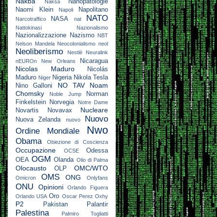
Nakba
Nanopatologie
Naksa
Naomi Klein
Napolitano
Napoli
NATO
NASA
Narcotraffico
nat
Nattokinasi
Nazionalismo
Nazionalizzazione
Nazismo
NBT
Nelson Mandela
Neocolonialismo
neol
Neoliberismo
Nestlé
Neuralink
Nicaragua
nEUROn
New Orleans
Nicolas Maduro
Nicolás
Maduro
Nigeria
Nikola Tesla
Niger
NO TAV
Noam
Nino Galloni
Chomsky
Norman
Noble Jump
Finkelstein
Norvegia
Notre Dame
Nucleare
Novartis
Novavax
Nuovo
Nuova Zelanda
nuovo
Nwo
Ordine Mondiale
Obama
Obiezione di Coscienza
Occupazione
Odessa
OCSE
OGM
OEA
Olanda
Olio di Palma
Olocausto
OMC/WTO
OLP
OMS
ONG
Omicron
Onlyfans
ONU
Opinioni
Orlando Figuera
Oro
Orlando USA
Oscar Perez
Oxhy
P2
Pakistan
Palantir
Palestina
Palmiro Togliatti