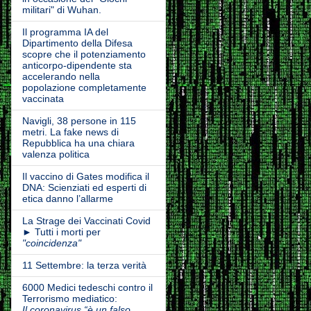
militari" di Wuhan.
Il programma IA del
Dipartimento della Difesa
scopre che il potenziamento
anticorpo-dipendente sta
accelerando nella
popolazione completamente
vaccinata
Navigli, 38 persone in 115
metri. La fake news di
Repubblica ha una chiara
valenza politica
Il vaccino di Gates modifica il
DNA: Scienziati ed esperti di
etica danno l’allarme
La Strage dei Vaccinati Covid
► Tutti i morti per
"coincidenza"
11 Settembre: la terza verità
6000 Medici tedeschi contro il
Terrorismo mediatico:
Il coronavirus “è un falso