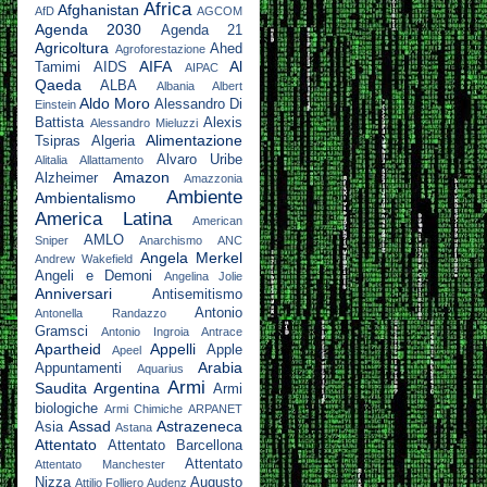
Africa
Afghanistan
AfD
AGCOM
Agenda 2030
Agenda 21
Agricoltura
Ahed
Agroforestazione
AIFA
Al
Tamimi
AIDS
AIPAC
Qaeda
ALBA
Albania
Albert
Aldo Moro
Alessandro Di
Einstein
Battista
Alexis
Alessandro Mieluzzi
Alimentazione
Tsipras
Algeria
Alvaro Uribe
Alitalia
Allattamento
Amazon
Alzheimer
Amazzonia
Ambiente
Ambientalismo
America Latina
American
AMLO
Sniper
Anarchismo
ANC
Angela Merkel
Andrew Wakefield
Angeli e Demoni
Angelina Jolie
Anniversari
Antisemitismo
Antonio
Antonella Randazzo
Gramsci
Antonio Ingroia
Antrace
Apartheid
Appelli
Apple
Apeel
Arabia
Appuntamenti
Aquarius
Armi
Saudita
Argentina
Armi
biologiche
Armi Chimiche
ARPANET
Assad
Astrazeneca
Asia
Astana
Attentato
Attentato Barcellona
Attentato
Attentato Manchester
Nizza
Augusto
Attilio Folliero
Audenz