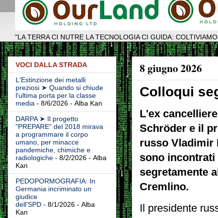
"LA TERRA CI NUTRE LA TECNOLOGIA CI GUIDA: COLTIVIAMO
8 giugno 2026
VOCI DALLA STRADA
L'Estinzione dei metalli
preziosi ➤ Quando si chiude
Colloqui seg
l'ultima porta per la classe
media
- 8/6/2026
- Alba Kan
L'ex cancellier
DARPA ➤ Il progetto
Schröder e il p
"PREPARE" del 2018 mirava
a programmare il corpo
russo Vladimir 
umano, per minacce
pandemiche, chimiche e
sono incontrati
radiologiche
- 8/2/2026
- Alba
Kan
segretamente a
PEDOPORMOGRAFIA: In
Cremlino.
Germania incriminato un
giudice
dell'SPD
- 8/1/2026
- Alba
Il presidente rus
Kan