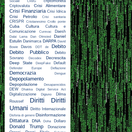
criptomoneta
Sociale
CReG
Crisi Alimentare
Criptovaluta
Crisi Finanziaria
Crisi Idrica
Crisi Petrolio
Crisi sanitaria
CRISPR
Cristianesimo
Crollo ponte
Cuba
Cultura
Cultura e
Comunicazione
Daesh
Curevac
Daniel
Dalai Lama
Dan Olmsted
Estulin
DARPA
Danimarca
David
Debito
Davos
Bowie
DDT
de
Debito Pubblico
Debito
Decrescita
Sovrano
Decodex
Deep State
Default
DeepFake
Defender Europe
Deflazione
Democrazia
Dengue
Depopolamento
Depopolazione
Desaparecidos
DEW
Dhakka
Digital Service Act
Digitalizzazione
Dilma
Digiuno
Diritti
Diritti
Roussef
Umani
Diritto Internazionale
Disinformazione
Disforia di genere
Dittatura
DNA
Dollaro
Doha
Donald Trump
Donazione
Droni