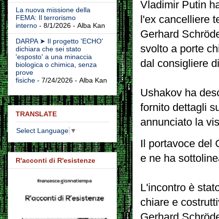
Vladimir Putin h
La nuova missione della
l'ex cancelliere 
FEMA: Il terrorismo
interno
- 8/1/2026
- Alba Kan
Gerhard Schröder
DARPA ➤ Il progetto 'ECHO'
svolto a porte c
dichiara che sei stato
'esposto' a una minaccia
dal consigliere d
biologica o chimica, senza
prove
fisiche
- 7/24/2026
- Alba Kan
Ushakov ha descr
fornito dettagli
TRANSLATE
annunciato la vis
Select Language
▼
Il portavoce del 
e ne ha sottoline
R'acconti di R'esistenze
L'incontro è stat
chiare e costrutt
Gerhard Schröder