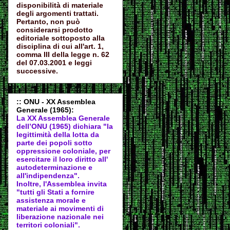
disponibilità di materiale
degli argomenti trattati.
Pertanto, non può
considerarsi prodotto
editoriale sottoposto alla
disciplina di cui all'art. 1,
comma III della legge n. 62
del 07.03.2001 e leggi
successive.
:: ONU - XX Assemblea
Generale (1965):
La XX Assemblea Generale
dell’ONU (1965) dichiara "la
legittimità della lotta da
parte dei popoli sotto
oppressione coloniale, per
esercitare il loro diritto all'
autodeter
minazione e
all'indipendenza".
Inoltre, l'Assemblea invita
"tutti gli Stati a fornire
assistenza morale e
materiale ai movimenti di
liberazione nazionale nei
territori coloniali".