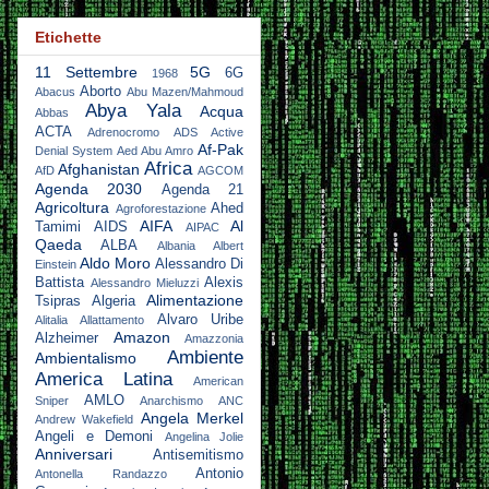
Etichette
11 Settembre
5G
6G
1968
Aborto
Abacus
Abu Mazen/Mahmoud
Abya Yala
Acqua
Abbas
ACTA
Adrenocromo
ADS Active
Af-Pak
Denial System
Aed Abu Amro
Africa
Afghanistan
AfD
AGCOM
Agenda 2030
Agenda 21
Agricoltura
Ahed
Agroforestazione
AIFA
Al
Tamimi
AIDS
AIPAC
Qaeda
ALBA
Albania
Albert
Aldo Moro
Alessandro Di
Einstein
Battista
Alexis
Alessandro Mieluzzi
Alimentazione
Tsipras
Algeria
Alvaro Uribe
Alitalia
Allattamento
Amazon
Alzheimer
Amazzonia
Ambiente
Ambientalismo
America Latina
American
AMLO
Sniper
Anarchismo
ANC
Angela Merkel
Andrew Wakefield
Angeli e Demoni
Angelina Jolie
Anniversari
Antisemitismo
Antonio
Antonella Randazzo