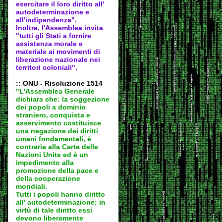
esercitare il loro diritto all'
autodeter
minazione e
all'indipendenza".
Inoltre, l'Assemblea invita
"tutti gli Stati a fornire
assistenza morale e
materiale ai movimenti di
liberazione nazionale nei
territori coloniali".
:: ONU - Risoluzione 1514
"L'Assemblea Generale
dichiara che: la soggezione
dei popoli a dominio
straniero, conquista e
asservimento costituisce
una negazione dei diritti
umani fondamentali, è
contraria alla Carta delle
Nazioni Unite ed è un
impedimento alla
promozione della pace e
della cooperazione
mondiali.
Tutti i popoli hanno diritto
all' autodeter
minazione; in
virtù di tale diritto essi
devono liberamente