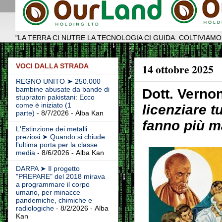
"LA TERRA CI NUTRE LA TECNOLOGIA CI GUIDA: COLTIVIAMO
14 ottobre 2025
VOCI DALLA STRADA
REGNO UNITO ➤ 250.000
bambine abusate da bande di
Dott. Vern
stupratori pakistani: Ecco
come è iniziato (1
licenziare t
parte)
- 8/7/2026
- Alba Kan
fanno più m
L'Estinzione dei metalli
preziosi ➤ Quando si chiude
l'ultima porta per la classe
media
- 8/6/2026
- Alba Kan
DARPA ➤ Il progetto
"PREPARE" del 2018 mirava
a programmare il corpo
umano, per minacce
pandemiche, chimiche e
radiologiche
- 8/2/2026
- Alba
Kan