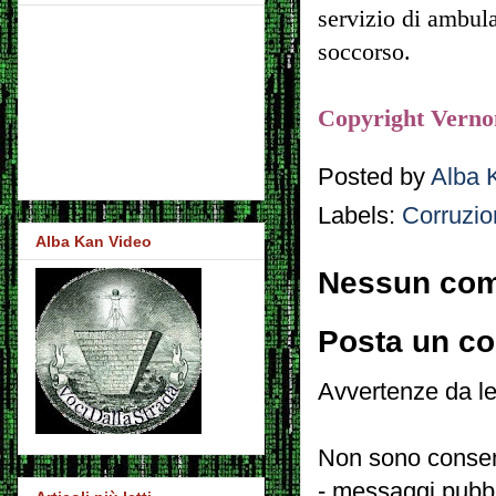
servizio di ambul
soccorso.
Copyright Verno
Posted by
Alba 
Labels:
Corruzio
Alba Kan Video
Nessun co
Posta un c
Avvertenze da le
Non sono consent
- messaggi pubbli