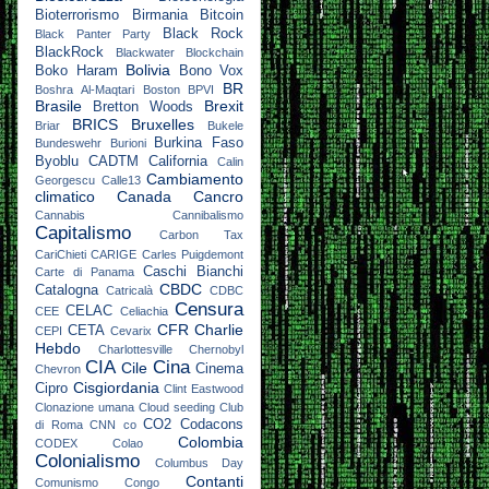
Bioterrorismo
Birmania
Bitcoin
Black Rock
Black Panter Party
BlackRock
Blackwater
Blockchain
Bolivia
Boko Haram
Bono Vox
BR
Boshra Al-Maqtari
Boston
BPVI
Brasile
Brexit
Bretton Woods
BRICS
Bruxelles
Briar
Bukele
Burkina Faso
Bundeswehr
Burioni
Byoblu
CADTM
California
Calin
Cambiamento
Georgescu
Calle13
climatico
Canada
Cancro
Cannabis
Cannibalismo
Capitalismo
Carbon Tax
CariChieti
CARIGE
Carles Puigdemont
Caschi Bianchi
Carte di Panama
CBDC
Catalogna
Catricalà
CDBC
Censura
CELAC
CEE
Celiachia
CFR
Charlie
CETA
CEPI
Cevarix
Hebdo
Charlottesville
Chernobyl
CIA
Cina
Cile
Cinema
Chevron
Cisgiordania
Cipro
Clint Eastwood
Clonazione umana
Cloud seeding
Club
CO2
Codacons
di Roma
CNN
co
Colombia
CODEX
Colao
Colonialismo
Columbus Day
Contanti
Comunismo
Congo