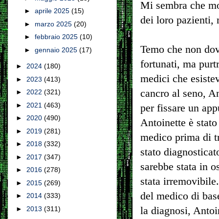
Mi sembra che mol
►
aprile 2025
(15)
dei loro pazienti,
►
marzo 2025
(20)
►
febbraio 2025
(10)
Temo che non dovre
►
gennaio 2025
(17)
fortunati, ma purt
►
2024
(180)
medici che esiste
►
2023
(413)
cancro al seno, An
►
2022
(321)
►
2021
(463)
per fissare un ap
►
2020
(490)
Antoinette è stat
►
2019
(281)
medico prima di tr
►
2018
(332)
stato diagnosticat
►
2017
(347)
sarebbe stata in o
►
2016
(278)
stata irremovibile
►
2015
(269)
del medico di bas
►
2014
(333)
la diagnosi, Antoi
►
2013
(311)