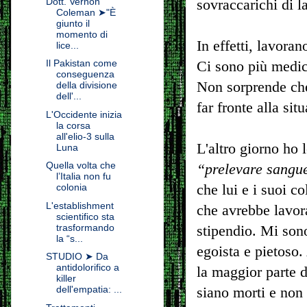
Dott. Vernon
sovraccarichi di l
Coleman ➤"È
giunto il
momento di
In effetti, lavora
lice...
Il Pakistan come
Ci sono più medic
conseguenza
Non sorprende che 
della divisione
dell'...
far fronte alla sit
L'Occidente inizia
la corsa
all'elio-3 sulla
L'altro giorno ho 
Luna
Quella volta che
“prelevare sangue
l’Italia non fu
che lui e i suoi c
colonia
L'establishment
che avrebbe lavor
scientifico sta
trasformando
stipendio. Mi son
la “s...
egoista e pietoso.
STUDIO ➤ Da
antidolorifico a
la maggior parte d
killer
dell'empatia: ...
siano morti e non