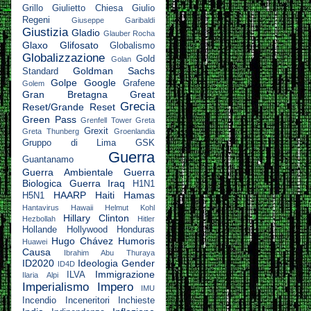
Grillo
Giulietto Chiesa
Giulio
Regeni
Giuseppe Garibaldi
Giustizia
Gladio
Glauber Rocha
Glaxo
Glifosato
Globalismo
Globalizzazione
Gold
Golan
Goldman Sachs
Standard
Golpe
Google
Grafene
Golem
Gran Bretagna
Great
Grecia
Reset/Grande Reset
Green Pass
Grenfell Tower
Greta
Grexit
Greta Thunberg
Groenlandia
Gruppo di Lima
GSK
Guerra
Guantanamo
Guerra Ambientale
Guerra
Biologica
Guerra Iraq
H1N1
HAARP
Haiti
Hamas
H5N1
Hantavirus
Hawaii
Helmut Kohl
Hillary Clinton
Hezbollah
Hitler
Hollande
Hollywood
Honduras
Hugo Chávez
Humoris
Huawei
Causa
Ibrahim Abu Thuraya
ID2020
Ideologia Gender
ID4D
Immigrazione
ILVA
Ilaria Alpi
Imperialismo
Impero
IMU
Incendio
Inceneritori
Inchieste