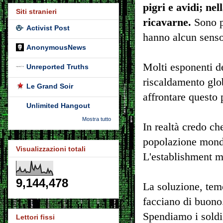
pigri e avidi; ne
Siti stranieri
ricavarne.
Sono p
Activist Post
hanno alcun senso
AnonymousNews
Molti esponenti d
Unreported Truths
riscaldamento glob
Le Grand Soir
affrontare questo
Unlimited Hangout
Mostra tutto
In realtà credo ch
popolazione mondia
Visualizzazioni totali
L'establishment me
9,144,478
La soluzione, temo
facciano di buono.
Spendiamo i soldi 
Lettori fissi