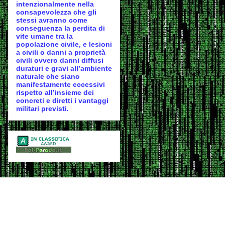
intenzionalmente nella
consapevolezza che gli
stessi avranno come
conseguenza la perdita di
vite umane tra la
popolazione civile, e lesioni
a civili o danni a proprietà
civili ovvero danni diffusi
duraturi e gravi all’ambiente
naturale che siano
manifestamente eccessivi
rispetto all’insieme dei
concreti e diretti i vantaggi
militari previsti.