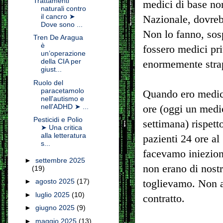
Trattamenti
medici di base non
naturali contro
il cancro ➤
Nazionale, dovrebb
Dove sono ...
Non lo fanno, sos
Tren De Aragua
è
fossero medici pri
un’operazione
della CIA per
enormemente strap
giust...
Ruolo del
paracetamolo
Quando ero medic
nell'autismo e
nell'ADHD ➤ ...
ore (oggi un medic
Pesticidi e Polio
settimana) rispett
➤ Una critica
alla letteratura
pazienti 24 ore al
s...
facevamo iniezion
►
settembre 2025
non erano di nostr
(19)
►
agosto 2025
(17)
toglievamo. Non a
►
luglio 2025
(10)
contratto.
►
giugno 2025
(9)
►
maggio 2025
(13)