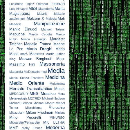
Lorenzin
Lockheed
Lopez Obrador
M5S
Mafia
Luis Almagro
Macedonia
Magistratura
Malaria
Malattie
Malcom X
Mali
autoimmuni
Malesia
Manipolazione
Mandela
Manlio Dinucci
Manuel Talens
Mapuche
Marco Cedolin
Marco
Margaret
Rubio
Marco Travaglio
Tatcher
Marielle Franco
Marine
Mario Draghi
Le Pen
Mario
Monti
Marocco
marò
Martin Luther
Marwan Barghouti
Marx
King
Massoneria
Massimo Fini
Media
Mattarella
McDonalds
med
Medicina
Medici Senza Frontiere
Medio Oriente
Melatonina
Mercato Transatlantico
Merck
MES
Messico
MERCOSUR
Meta
Metereologia
METREX
Michael Hudson
Michael Ledeen
Michael Moore
Michel
Microchip
Temer
Microbioma
Milton Friedman
Midazolam
Minibot
Mino Pecorelli
MINURSO
MK ULTRA
Miocardite/Pericardite
Moderna
MMT
Moby Prince