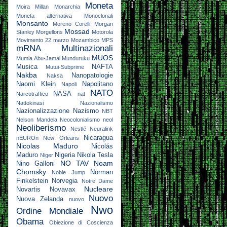
Moneta
Moira Millan
Monarchia
Moneta alternativa
Monoclonali
Monsanto
Moreno Corelli
Morgan
Mossad
Stanley
Morgellons
Motorola
Movimento 22 marzo
Mozambico
MPS
mRNA
Multinazionali
MUOS
Mumia Abu-Jamal
Munduruku
Musica
NAFTA
Mutui-Subprime
Nakba
Nanopatologie
Naksa
Naomi Klein
Napolitano
Napoli
NATO
NASA
Narcotraffico
nat
Nattokinasi
Nazionalismo
Nazionalizzazione
Nazismo
NBT
Nelson Mandela
Neocolonialismo
neol
Neoliberismo
Nestlé
Neuralink
Nicaragua
nEUROn
New Orleans
Nicolas Maduro
Nicolás
Maduro
Nigeria
Nikola Tesla
Niger
NO TAV
Noam
Nino Galloni
Chomsky
Norman
Noble Jump
Finkelstein
Norvegia
Notre Dame
Nucleare
Novartis
Novavax
Nuovo
Nuova Zelanda
nuovo
Nwo
Ordine Mondiale
Obama
Obiezione di Coscienza