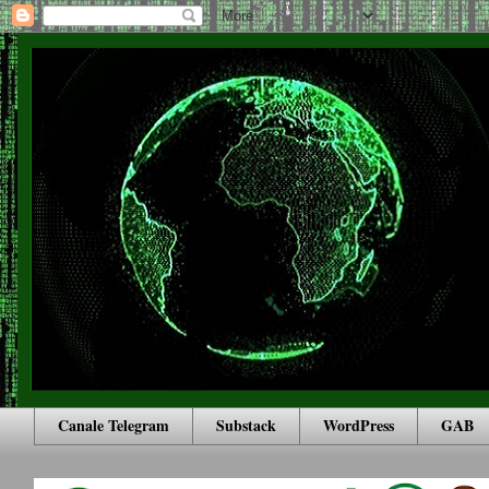
Canale Telegram
Substack
WordPress
GAB