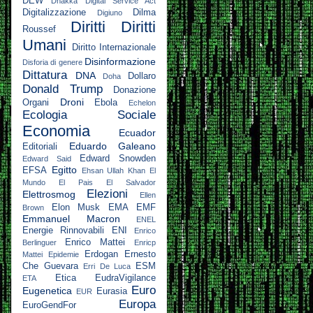
DEW
Dhakka
Digital Service Act
Digitalizzazione
Dilma
Digiuno
Diritti
Diritti
Roussef
Umani
Diritto Internazionale
Disinformazione
Disforia di genere
Dittatura
DNA
Dollaro
Doha
Donald Trump
Donazione
Droni
Organi
Ebola
Echelon
Ecologia Sociale
Economia
Ecuador
Eduardo Galeano
Editoriali
Edward Snowden
Edward Said
Egitto
EFSA
Ehsan Ullah Khan
El
Mundo
El Pais
El Salvador
Elezioni
Elettrosmog
Ellen
Elon Musk
EMA
EMF
Brown
Emmanuel Macron
ENEL
Energie Rinnovabili
ENI
Enrico
Enrico Mattei
Berlinguer
Enricp
Erdogan
Ernesto
Mattei
Epidemie
Che Guevara
ESM
Erri De Luca
Etica
EudraVigilance
ETA
Euro
Eugenetica
Eurasia
EUR
Europa
EuroGendFor