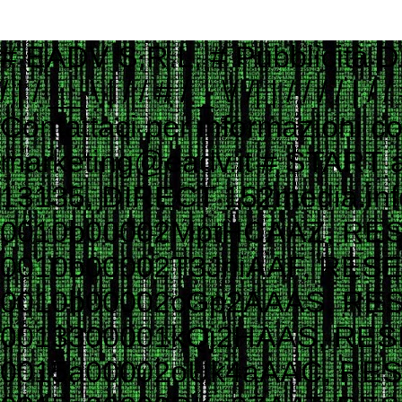
# EADV S.R.L. # Pubblicità Digitale e Programmatic Advertising # ___ ____ _ __ # ___ / | / __ \ | / / # / _ \/ /| | / / / / | / / # / __/ ___ |/ /_/ /| |/ / # \___/_/ |_/_____/ |___/ # # Contattaci per informazioni commerciali # Website: www.eadv.it # Email: marketing@eadv.it # START ads.txt - vocidallastrada.org - 2023-10-18 14:39:45 eadv.it, 13135, DIRECT 152media.info, 152M10, RESELLER 33across.com, 0010b00002MptHCAAZ, RESELLER, bbea06d9c4d2853c 33across.com, 0010b00002T3JniAAF, RESELLER, bbea06d9c4d2853c 33across.com, 0010b00002cGp2AAAS, RESELLER, bbea06d9c4d2853c 33across.com, 0013300001kQj2HAAS, RESELLER, bbea06d9c4d2853c 33across.com, 0015a00002oUk4aAAC, RESELLER, bbea06d9c4d2853c 33across.com, 0015a00003DKg9ZAAT, RESELLER, bbea06d9c4d2853c ad.plus, 352349, RESELLER adagio.io, 1294, RESELLER adcolony.com, 496220845654deec, RESELLER, 1ad675c9de6b5176 adform.com, 1226, RESELLER adform.com, 1819, RESELLER, 9f5210a2f0999e32 adform.com, 1889, RESELLER adform.com, 1943, RESELLER adform.com, 2110, RESELLER adform.com, 2112, RESELLER adform.com, 2437, RESELLER, 9f5210a2f0999e32 adform.com, 2464, RESELLER, 9f5210a2f0999e32 adform.com, 3027, RESELLER adform.com, 622, RESELLER adipolo.com, 617128b0fe110c0ddd7603b4, RESELLER admanmedia.com, 43, RESELLER admixer.net, b6d49994-83c5-4ff9-aa8a-c9eb99d1bc8c, RESELLER adsinteractive.hu, 258, RESELLER adswizz.com, consumable, RESELLER adswizz.com, entravision, RESELLER adswizz.com, targetspot, RESELLER adtech.com, 4687, RESELLER adtelligent.com, 537714, RESELLER advertising.com, 14832, RESELLER advertising.com, 21483, RESELLER advertising.com, 23089, RESELLER advertising.com, 28246, RESELLER advertising.com, 28305, RESELLER advertising.com, 28335, RESELLER, e1a5b5b6e3255540 advertising.com, 6814, RESELLER advertising.com, 7574, RESELLER adyoulike.com, 83d15ef72d387a1e60e5a1399a2b0c03, RESELLER adyoulike.com, b3e21aeb2e950aa59e5e8cc1b6dd6f8e, RESELLER, 4ad745ead2958bf7 adyoulike.com, b4bf4fdd9b0b915f746f6747ff432bde, RESELLER, 4ad745ead2958bf7 ampliffy.com, 5037, RESELLER amxrtb.com, 105199548, RESELLER aniview.com, 5e82edf1634339243920a8e5, RESELLER, 78b21b97965ec3f8 aniview.com, 5ef4bc022e79664d2b473869, RESELLER, 78b21b97965ec3f8 aol.com, 27093, RESELLER aol.com, 46658, RESELLER aol.com, 58905, RESELLER, e1a5b5b6e3255540 aolcloud.net, 4687, RESELLER appads.in, 107606, RESELLER appnexus.com, 10040, RESELLER, f5ab79cb980f11d1 appnexus.com, 10200, RESELLER, f5ab79cb980f11d1 appnexus.com, 10239, RESELLER, f5ab79cb980f11d1 appnexus.com, 10371, RESELLER, f5ab79cb980f11d1 appnexus.com, 11470, RESELLER appnexus.com, 11487, RESELLER, f5ab79cb980f11d1 appnexus.com, 11664, RESELLER, f5ab79cb980f11d1 appnexus.com, 11786, RESELLER, f5ab79cb980f11d1 appnexus.com, 11924, RESELLER, f5ab79cb980f11d1 appnexus.com, 12223, RESELLER, f5ab79cb980f11d1 appnexus.com, 12290, RESELLER, f5ab79cb980f11d1 appnexus.com, 12637, RESELLER, f5ab79cb980f11d1 appnexus.com, 13044, RESELLER, f5ab79cb980f11d1 appnexus.com, 13099, RESELLER, f5ab79cb980f11d1 appnexus.com, 13381, RESELLER, f5ab79cb980f11d1 appnexus.com, 1356, RESELLER, f5ab79cb980f11d1 appnexus.com, 1360, RESELLER, f5ab79cb980f11d1 appnexus.com, 13701, RESELLER, f5ab79cb980f11d1 appnexus.com, 14077, RESELLER appnexus.com, 14416, RESELLER, f5ab79cb980f11d1 appnexus.com, 1504, RESELLER, f5ab79cb980f11d1 appnexus.com, 1538503, RESELLER, f5ab79cb980f11d1 appnexus.com, 1550730, 