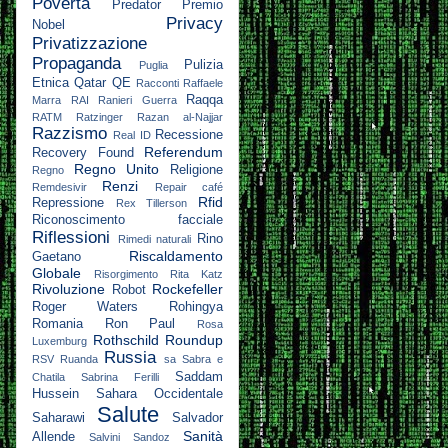
Povertà
Predator
Premio
Privacy
Nobel
Privatizzazione
Propaganda
Pulizia
Puglia
Etnica
Qatar
QE
Racconti
Raffaele
Raqqa
Marra
RAI
Ranieri Guerra
RATM
Ratzinger
Razan al-Najjar
Razzismo
Recessione
Real ID
Referendum
Recovery Found
Regno Unito
Religione
Regno
Renzi
Remdesivir
Repair café
Rfid
Repressione
Rex Tillerson
Riconoscimento facciale
Riflessioni
Rino
Rimedi naturali
Riscaldamento
Gaetano
Globale
Risorgimento
Rita Katz
Rivoluzione
Rockefeller
Robot
Roger Waters
Rohingya
Romania
Ron Paul
Rosa
Rothschild
Roundup
Luxemburg
Russia
RSV
Ruanda
sa
Sabra e
Saddam
Chatila
Sabrina Ferilli
Hussein
Sahara Occidentale
Salute
Saharawi
Salvador
Sanità
Allende
Salvini
Sandoz