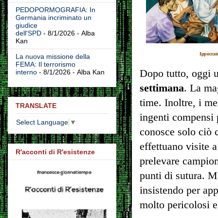
PEDOPORMOGRAFIA: In
Germania incriminato un
giudice
dell'SPD
- 8/1/2026
- Alba
Kan
Ippocrate
La nuova missione della
FEMA: Il terrorismo
Dopo tutto, oggi 
interno
- 8/1/2026
- Alba Kan
settimana
. La ma
time. Inoltre, i m
TRANSLATE
ingenti compensi p
Select Language
▼
conosce solo ciò 
effettuano visite 
R'acconti di R'esistenze
prelevare campioni
punti di sutura.
Mi
insistendo per app
molto pericolosi e