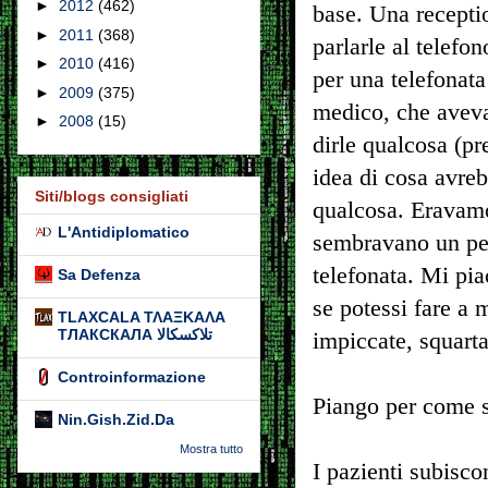
►
2012
(462)
base. Una recepti
►
2011
(368)
parlarle al telefo
►
2010
(416)
per una telefonata
►
2009
(375)
medico, che aveva 
►
2008
(15)
dirle qualcosa (p
idea di cosa avreb
Siti/blogs consigliati
qualcosa. Eravamo 
L'Antidiplomatico
sembravano un per
telefonata. Mi pia
Sa Defenza
se potessi fare a 
TLAXCALA ΤΛΑΞΚΑΛΑ
ТЛАКСКАЛА تلاكسكالا
impiccate, squartat
Controinformazione
Piango per come si
Nin.Gish.Zid.Da
Mostra tutto
I pazienti subisco