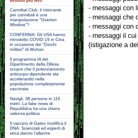
Articoli più letti
- messaggi con l
Cannibal Club
, il ristorante
per cannibali è una
- messaggi che c
manipolazione "Overton
Window"?
- messaggi con c
- messaggi il cui
CONFERMA: Gli USA hanno
introdotto COVID-19 in Cina
(istigazione a de
in occasione dei "Giochi
militari" di Wuhan.
Il programma IA del
Dipartimento della Difesa
scopre che il potenziamento
anticorpo-dipendente sta
accelerando nella
popolazione completamente
vaccinata
Navigli, 38 persone in 115
metri. La fake news di
Repubblica ha una chiara
valenza politica
Il vaccino di Gates modifica il
DNA: Scienziati ed esperti di
etica danno l’allarme