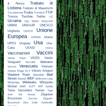
Trattato di
& Renza
Lisbona
Trattato di Maastricht
Troika
TTIP
Tricontinental
Trombosi
Turchia
Tunisia
Twitter
U2
Ucraina
Ugo Mattei
Ultracovid
UMMA
UNASUR
UNESCO
Unione
Ungheria
UNHCR
Europea
Uranio
UNRWA
Usa
URSS
Uruguay
Usa-
Cuba
USAID
Ustica
Vaccini
Vaccinazioni
VAIDS
Vaiolo
Vaclav Klaus
Vaticano
Vanguard
Vasculite
Venezuela
Vietnam
Vaxxed
Vittorio Arrigoni
Virginia Raggi
Vit K
Vladimir Putin
Wall
Wakefield
Street
WEF
Wayfair
Wellcome Leap
Wikileaks
Wikipedia
WhatsApp
Wuhan
WWF
XCPT
XRP
Xylella
Yanis Varoufakis
Yemen
Yigal
Zbigniew
Amir
Yuli Novak
Brzezinski
Zecche
Zibgniev
Brzezinski
Zika
Zolfo
Zwelivelile