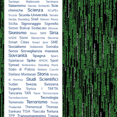
Santiago Maldonado
Sardegna
Satanismo
Scie
Savoia
Schiavitù
Scienza
chimiche
SCoPEx
Scuola-Università
Scozia
Senato
Shell
Serbia
Shedding
Shimon Peres
Signoraggio
Sicilia
Sigonella
Simon Bolivar
Sindacato
Sinovac
Sionismo
Siria
Sioux
SIRE
Sismi
SISDE
Slovacchia
Slovenia
Smart Cities
SME
Smart dust
Socialismo
Somalia
Solidarietà
Soros
Sorveglianza massiva
Sovranità
Spagna
Spars
Spike
Spartacus
Sport
SPION
Spread
Srebrenica
Standing Rock
Stato di Polizia
Stefano Cucchi
Storia
Stefano Montanari
Stretto
Studi Scientifici
di Hormuz
Svezia
Svizzera
Sudan
Sygenta
Syriza
TAFTA
T
Tanzania
TAR
Taser
Tecnocrazia
Tecnologia
Tecnofascismo
Terrorismo
Terremoto
Texas
Thimerosal
Thomas
Thailandia
Tortura
Sankara
TISA
Tlaxcala
Transumanesimo
TPP
Traspa