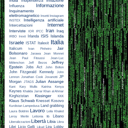
India
Inflazione
Indipendenza
Informazione
Influenza
Inquinamento
elettromagnetico
Insetti
Instagram
Intelligenza artificiale
INSTEX
Internet
Intercettazioni
Iran
Interviste
Iraq
IOR
IPCC
ISIS
Islanda
Irlanda
IRBO
Irexit
Italia
Israele
ISTAT
Italexit
Jair
Italicum
Ivan Pinheiro
Bolsonaro
Jarawa
Jean Monnet
Jean Paul Fitoussi
Jean-Luc
Jeffrey
Mélenchon
Jeff Bezos
Epstein
Jobs Act
John Bolton
John Fitzgerald Kennedy
John
JP
Lennon
Jonathan Cook
Jovanotti
Julian Assange
Morgan
JTAGS
Kant
Kary Mullis
Katrina
Kenya
Keynes
Khalida Jarrar
Khan al Ahmar
Kissinger
Kirghizistan
KKK
Klaus Schwab
Knesset
Kosovo
Land grabbing
Kurdistan
Lampedusa
Lavoro
Laura Boldrini
Leila Khaled
Libano
Leroy Merlin
Lettonia
lib
Libertà
Libia
Liberalizzazioni
Libra
Libri
Licio Gelli
Lira
Lobby
Likud