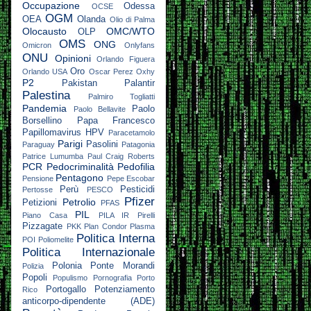
Occupazione
Odessa
OCSE
OGM
OEA
Olanda
Olio di Palma
Olocausto
OMC/WTO
OLP
OMS
ONG
Omicron
Onlyfans
ONU
Opinioni
Orlando Figuera
Oro
Orlando USA
Oscar Perez
Oxhy
P2
Pakistan
Palantir
Palestina
Palmiro Togliatti
Pandemia
Paolo
Paolo Bellavite
Borsellino
Papa Francesco
Papillomavirus HPV
Paracetamolo
Parigi
Pasolini
Paraguay
Patagonia
Patrice Lumumba
Paul Craig Roberts
PCR
Pedocriminalità
Pedofilia
Pentagono
Pensione
Pepe Escobar
Perù
Pesticidi
Pertosse
PESCO
Pfizer
Petrolio
Petizioni
PFAS
PIL
Piano Casa
PILA IR
Pirelli
Pizzagate
PKK
Plan Condor
Plasma
Politica Interna
POI
Poliomelite
Politica Internazionale
Polonia
Ponte Morandi
Polizia
Popoli
Populismo
Pornografia
Porto
Portogallo
Potenziamento
Rico
anticorpo-dipendente (ADE)