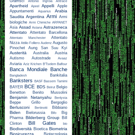
Gramsci
Antonio Ingroia
Antrace
Apartheid
Appelli
Apple
Apeel
Arabia
Appuntamenti
Aquarius
Armi
Saudita
Argentina
Armi
biologiche
Armi Chimiche
ARPANET
Assad
Astrazeneca
Asia
Astana
Attentato
Attentato Barcellona
Attentato
Attentato Manchester
Nizza
Augusto
Attilio Folliero
Audenz
Pinochet
Aung San Suu Kyi
Austerità
Australia
Austria
Autismo
Autostrade
Avaaz
Aviaria
Aziz Krichen
B’Tselem
Balfour
Banca Mondiale
Banche
Bankitalia
Bangladesh
Banksters
BASF
Bassem Tamimi
BCE
BDS
BAYER
Belgio
Beirut
Benetton
Benito Mussolini
Benjamin Netanyahu
Benlysta
Beppe Grillo
Bergoglio
Berlusconi
Bibbiano
Bertinotti
Biden
Bielorussia
Big
Bifo
Bilderberg Group
Pharma
Bill
Bill Gates
Clinton
bio
Biodiversità
Biometria
Bioetica
Biosicurezza
Biotecnologia