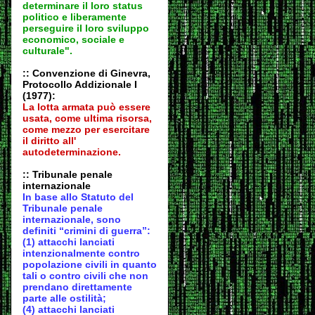
determinare il loro status
politico e liberamente
perseguire il loro sviluppo
economico, sociale e
culturale".
:: Convenzione di Ginevra,
Protocollo Addizionale I
(1977):
La lotta armata può essere
usata, come ultima risorsa,
come mezzo per esercitare
il diritto all'
autodeter
minazione.
:: Tribunale penale
internazionale
In base allo Statuto del
Tribunale penale
internazionale, sono
definiti “crimini di guerra”:
(1) attacchi lanciati
intenzionalmente contro
popolazione civili in quanto
tali o contro civili che non
prendano direttamente
parte alle ostilità;
(4) attacchi lanciati