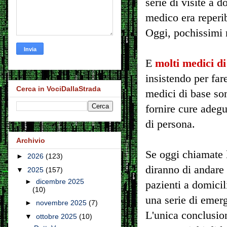
serie di visite a d
medico era reperib
Oggi, pochissimi 
E
molti medici di 
insistendo per fare
Cerca in VociDallaStrada
medici di base so
fornire cure adegu
di persona.
Archivio
Se oggi chiamate 
►
2026
(123)
diranno di andare 
▼
2025
(157)
►
dicembre 2025
pazienti a domicil
(10)
una serie di emer
►
novembre 2025
(7)
L'unica conclusion
▼
ottobre 2025
(10)