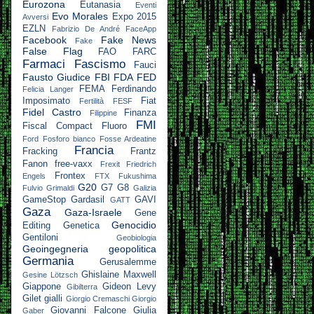
Eurozona
Eutanasia
Eventi
Evo Morales
Expo 2015
Avversi
EZLN
Fabrizio De André
FaceApp
Facebook
Fake News
Fake
False Flag
FAO
FARC
Farmaci
Fascismo
Fauci
Fausto Giudice
FBI
FDA
FED
FEMA
Ferdinando
Felicia Langer
Imposimato
Fiat
Fertilità
FESF
Fidel Castro
Finanza
Filippine
FMI
Fiscal Compact
Fluoro
Ford
Fosforo bianco
Fosse Ardeatine
Francia
Fracking
Frantz
Fanon
free-vaxx
Frexit
Friedrich
Frontex
Engels
FTX
Fukushima
G20
G7
G8
Fulvio Grimaldi
Galizia
GameStop
Gardasil
GAVI
GATT
Gaza
Gaza-Israele
Gene
Genocidio
Editing
Genetica
Gentiloni
Geobiologia
Geoingegneria
geopolitica
Germania
Gerusalemme
Ghislaine Maxwell
Gesine Lötzsch
Giappone
Gideon Levy
Gibilterra
Gilet gialli
Giorgio Cremaschi
Giorgio
Giovanni Falcone
Giulia
Gaber