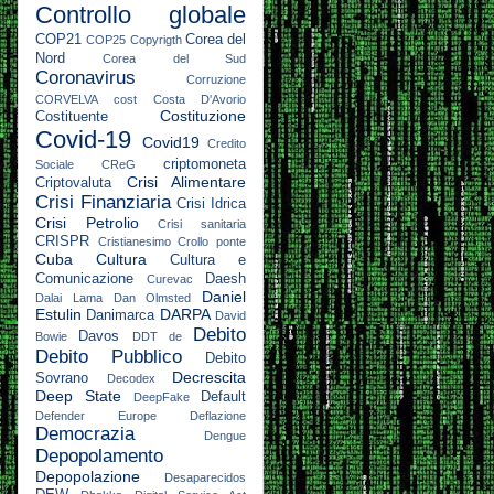
Controllo globale
COP21
Corea del
COP25
Copyrigth
Nord
Corea del Sud
Coronavirus
Corruzione
CORVELVA
cost
Costa D'Avorio
Costituzione
Costituente
Covid-19
Covid19
Credito
criptomoneta
Sociale
CReG
Crisi Alimentare
Criptovaluta
Crisi Finanziaria
Crisi Idrica
Crisi Petrolio
Crisi sanitaria
CRISPR
Cristianesimo
Crollo ponte
Cuba
Cultura
Cultura e
Comunicazione
Daesh
Curevac
Daniel
Dalai Lama
Dan Olmsted
Estulin
DARPA
Danimarca
David
Debito
Davos
Bowie
DDT
de
Debito Pubblico
Debito
Decrescita
Sovrano
Decodex
Deep State
Default
DeepFake
Defender Europe
Deflazione
Democrazia
Dengue
Depopolamento
Depopolazione
Desaparecidos