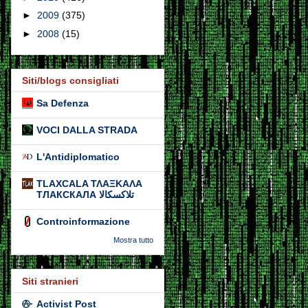
►
2009
(375)
►
2008
(15)
Siti/blogs consigliati
Sa Defenza
VOCI DALLA STRADA
L'Antidiplomatico
TLAXCALA ΤΛΑΞΚΑΛΑ
ТЛАКСКАЛА تلاكسكالا
Controinformazione
Mostra tutto
Siti stranieri
Activist Post