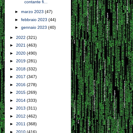
contante fi...
►
marzo 2023
(47)
►
febbraio 2023
(44)
►
gennaio 2023
(40)
►
2022
(321)
►
2021
(463)
►
2020
(490)
►
2019
(281)
►
2018
(332)
►
2017
(347)
►
2016
(278)
►
2015
(269)
►
2014
(333)
►
2013
(311)
►
2012
(462)
►
2011
(368)
►
2010
(416)