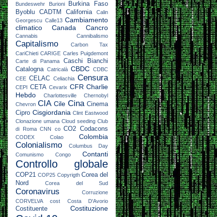
Burkina Faso
Bundeswehr
Burioni
Byoblu
CADTM
California
Calin
Cambiamento
Georgescu
Calle13
climatico
Canada
Cancro
Cannabis
Cannibalismo
Capitalismo
Carbon Tax
CariChieti
CARIGE
Carles Puigdemont
Caschi Bianchi
Carte di Panama
CBDC
Catalogna
Catricalà
CDBC
Censura
CELAC
CEE
Celiachia
CFR
Charlie
CETA
CEPI
Cevarix
Hebdo
Charlottesville
Chernobyl
CIA
Cina
Cile
Cinema
Chevron
Cisgiordania
Cipro
Clint Eastwood
Clonazione umana
Cloud seeding
Club
CO2
Codacons
di Roma
CNN
co
Colombia
CODEX
Colao
Colonialismo
Columbus Day
Contanti
Comunismo
Congo
Controllo globale
COP21
Corea del
COP25
Copyrigth
Nord
Corea del Sud
Coronavirus
Corruzione
CORVELVA
cost
Costa D'Avorio
Costituzione
Costituente