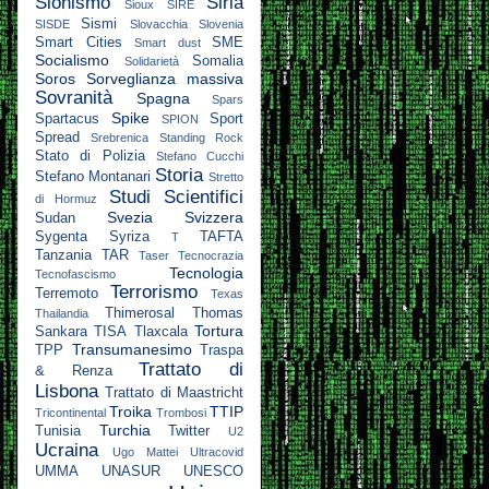
Sionismo
Siria
Sioux
SIRE
Sismi
SISDE
Slovacchia
Slovenia
Smart Cities
SME
Smart dust
Socialismo
Somalia
Solidarietà
Soros
Sorveglianza massiva
Sovranità
Spagna
Spars
Spike
Spartacus
Sport
SPION
Spread
Srebrenica
Standing Rock
Stato di Polizia
Stefano Cucchi
Storia
Stefano Montanari
Stretto
Studi Scientifici
di Hormuz
Svezia
Svizzera
Sudan
Sygenta
Syriza
TAFTA
T
Tanzania
TAR
Taser
Tecnocrazia
Tecnologia
Tecnofascismo
Terrorismo
Terremoto
Texas
Thimerosal
Thomas
Thailandia
Tortura
Sankara
TISA
Tlaxcala
Transumanesimo
TPP
Traspa
Trattato di
& Renza
Lisbona
Trattato di Maastricht
Troika
TTIP
Tricontinental
Trombosi
Turchia
Tunisia
Twitter
U2
Ucraina
Ugo Mattei
Ultracovid
UMMA
UNASUR
UNESCO