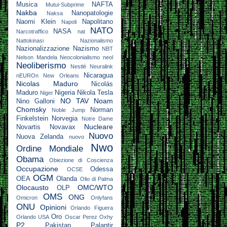
Musica
NAFTA
Mutui-Subprime
Nakba
Nanopatologie
Naksa
Naomi Klein
Napolitano
Napoli
NATO
NASA
Narcotraffico
nat
Nattokinasi
Nazionalismo
Nazionalizzazione
Nazismo
NBT
Nelson Mandela
Neocolonialismo
neol
Neoliberismo
Nestlé
Neuralink
Nicaragua
nEUROn
New Orleans
Nicolas Maduro
Nicolás
Maduro
Nigeria
Nikola Tesla
Niger
NO TAV
Noam
Nino Galloni
Chomsky
Norman
Noble Jump
Finkelstein
Norvegia
Notre Dame
Nucleare
Novartis
Novavax
Nuovo
Nuova Zelanda
nuovo
Nwo
Ordine Mondiale
Obama
Obiezione di Coscienza
Occupazione
Odessa
OCSE
OGM
OEA
Olanda
Olio di Palma
Olocausto
OMC/WTO
OLP
OMS
ONG
Omicron
Onlyfans
ONU
Opinioni
Orlando Figuera
Oro
Orlando USA
Oscar Perez
Oxhy
P2
Pakistan
Palantir