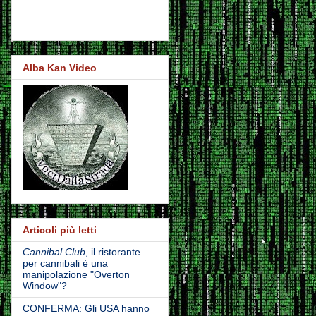
Alba Kan Video
Articoli più letti
Cannibal Club
, il ristorante
per cannibali è una
manipolazione "Overton
Window"?
CONFERMA: Gli USA hanno