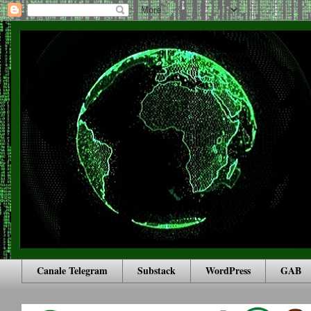
Canale Telegram
Substack
WordPress
GAB