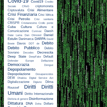
Covid-19
Covid19
Credito
criptomoneta
Sociale
CReG
Crisi Alimentare
Criptovaluta
Crisi Finanziaria
Crisi Idrica
Crisi Petrolio
Crisi sanitaria
CRISPR
Cristianesimo
Crollo ponte
Cuba
Cultura
Cultura e
Comunicazione
Daesh
Curevac
Daniel
Dalai Lama
Dan Olmsted
Estulin
DARPA
Danimarca
David
Debito
Davos
Bowie
DDT
de
Debito Pubblico
Debito
Decrescita
Sovrano
Decodex
Deep State
Default
DeepFake
Defender Europe
Deflazione
Democrazia
Dengue
Depopolamento
Depopolazione
Desaparecidos
DEW
Dhakka
Digital Service Act
Digitalizzazione
Dilma
Digiuno
Diritti
Diritti
Roussef
Umani
Diritto Internazionale
Disinformazione
Disforia di genere
Dittatura
DNA
Dollaro
Doha