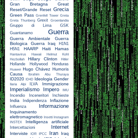
Gran Bretagna
Great
Grecia
Reset/Grande Reset
Green Pass
Grenfell Tower
Greta
Grexit
Greta Thunberg
Groenlandia
Gruppo di Lima
GSK
Guerra
Guantanamo
Guerra Ambientale
Guerra
Biologica
Guerra Iraq
H1N1
HAARP
Haiti
Hamas
H5N1
Hantavirus
Hawaii
Helmut Kohl
Hillary Clinton
Hezbollah
Hitler
Hollande
Hollywood
Honduras
Hugo Chávez
Humoris
Huawei
Causa
Ibrahim Abu Thuraya
ID2020
Ideologia Gender
ID4D
Immigrazione
ILVA
Ilaria Alpi
Imperialismo
Impero
IMU
Incendio
Inceneritori
Inchieste
India
Inflazione
Indipendenza
Informazione
Influenza
Inquinamento
elettromagnetico
Insetti
Instagram
Intelligenza artificiale
INSTEX
Internet
Intercettazioni
Iran
Interviste
Iraq
IOR
IPCC