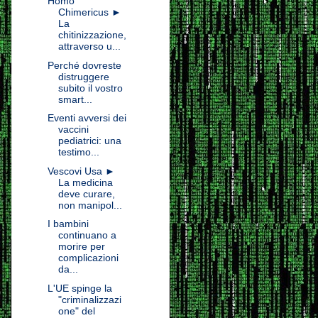
Homo
Chimericus ►
La
chitinizzazione,
attraverso u...
Perché dovreste
distruggere
subito il vostro
smart...
Eventi avversi dei
vaccini
pediatrici: una
testimo...
Vescovi Usa ►
La medicina
deve curare,
non manipol...
I bambini
continuano a
morire per
complicazioni
da...
L'UE spinge la
"criminalizzazi
one" del