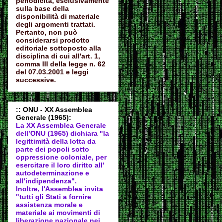
periodicità, esclusivamente
sulla base della
disponibilità di materiale
degli argomenti trattati.
Pertanto, non può
considerarsi prodotto
editoriale sottoposto alla
disciplina di cui all'art. 1,
comma III della legge n. 62
del 07.03.2001 e leggi
successive.
:: ONU - XX Assemblea
Generale (1965):
La XX Assemblea Generale
dell’ONU (1965) dichiara "la
legittimità della lotta da
parte dei popoli sotto
oppressione coloniale, per
esercitare il loro diritto all'
autodeter
minazione e
all'indipendenza".
Inoltre, l'Assemblea invita
"tutti gli Stati a fornire
assistenza morale e
materiale ai movimenti di
liberazione nazionale nei