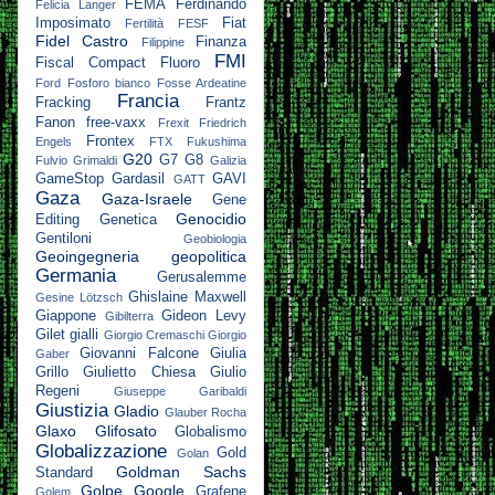
FEMA
Ferdinando
Felicia Langer
Imposimato
Fiat
Fertilità
FESF
Fidel Castro
Finanza
Filippine
FMI
Fiscal Compact
Fluoro
Ford
Fosforo bianco
Fosse Ardeatine
Francia
Fracking
Frantz
Fanon
free-vaxx
Frexit
Friedrich
Frontex
Engels
FTX
Fukushima
G20
G7
G8
Fulvio Grimaldi
Galizia
GameStop
Gardasil
GAVI
GATT
Gaza
Gaza-Israele
Gene
Genocidio
Editing
Genetica
Gentiloni
Geobiologia
Geoingegneria
geopolitica
Germania
Gerusalemme
Ghislaine Maxwell
Gesine Lötzsch
Giappone
Gideon Levy
Gibilterra
Gilet gialli
Giorgio Cremaschi
Giorgio
Giovanni Falcone
Giulia
Gaber
Grillo
Giulietto Chiesa
Giulio
Regeni
Giuseppe Garibaldi
Giustizia
Gladio
Glauber Rocha
Glaxo
Glifosato
Globalismo
Globalizzazione
Gold
Golan
Goldman Sachs
Standard
Golpe
Google
Grafene
Golem