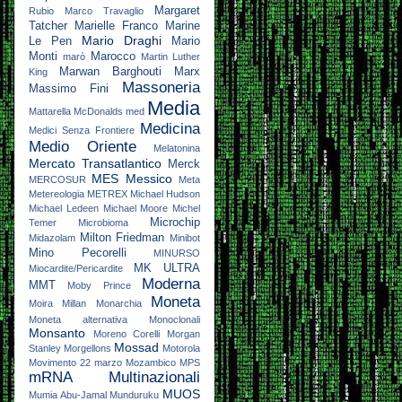
Margaret
Rubio
Marco Travaglio
Tatcher
Marielle Franco
Marine
Mario Draghi
Le Pen
Mario
Monti
Marocco
marò
Martin Luther
Marwan Barghouti
Marx
King
Massoneria
Massimo Fini
Media
Mattarella
McDonalds
med
Medicina
Medici Senza Frontiere
Medio Oriente
Melatonina
Mercato Transatlantico
Merck
MES
Messico
MERCOSUR
Meta
Metereologia
METREX
Michael Hudson
Michael Ledeen
Michael Moore
Michel
Microchip
Temer
Microbioma
Milton Friedman
Midazolam
Minibot
Mino Pecorelli
MINURSO
MK ULTRA
Miocardite/Pericardite
Moderna
MMT
Moby Prince
Moneta
Moira Millan
Monarchia
Moneta alternativa
Monoclonali
Monsanto
Moreno Corelli
Morgan
Mossad
Stanley
Morgellons
Motorola
Movimento 22 marzo
Mozambico
MPS
mRNA
Multinazionali
MUOS
Mumia Abu-Jamal
Munduruku