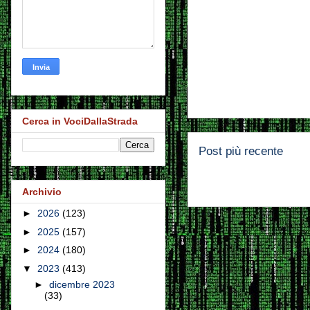
Cerca in VociDallaStrada
Post più recente
Archivio
►
2026
(123)
►
2025
(157)
►
2024
(180)
▼
2023
(413)
►
dicembre 2023
(33)