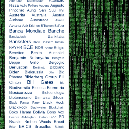
Attentato
Attentato Manchester
Nizza
Augusto
Attilio Folliero
Audenz
Pinochet
Aung San Suu Kyi
Austerità
Australia
Austria
Autismo
Autostrade
Avaaz
Aviaria
Aziz Krichen
B’Tselem
Balfour
Banca Mondiale
Banche
Bankitalia
Bangladesh
Banksters
BASF
Bassem Tamimi
BCE
BDS
BAYER
Belgio
Beirut
Benetton
Benito Mussolini
Benjamin Netanyahu
Benlysta
Beppe Grillo
Bergoglio
Berlusconi
Bibbiano
Bertinotti
Biden
Bielorussia
Big
Bifo
Bilderberg Group
Pharma
Bill
Bill Gates
Clinton
bio
Biodiversità
Biometria
Bioetica
Biosicurezza
Biotecnologia
Bioterrorismo
Birmania
Bitcoin
Black Rock
Black Panter Party
BlackRock
Blackwater
Blockchain
Bolivia
Boko Haram
Bono Vox
BR
Boshra Al-Maqtari
Boston
BPVI
Brasile
Brexit
Bretton Woods
BRICS
Bruxelles
Briar
Bukele