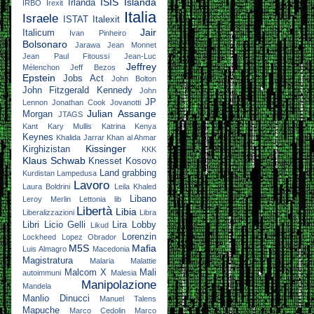
ISIS
Islanda
Irlanda
IRBO
Irexit
Italia
Israele
ISTAT
Italexit
Jair
Italicum
Ivan Pinheiro
Bolsonaro
Jarawa
Jean Monnet
Jean Paul Fitoussi
Jean-Luc
Jeffrey
Mélenchon
Jeff Bezos
Epstein
Jobs Act
John Bolton
John Fitzgerald Kennedy
John
JP
Lennon
Jonathan Cook
Jovanotti
Julian Assange
Morgan
JTAGS
Kant
Kary Mullis
Katrina
Kenya
Keynes
Khalida Jarrar
Khan al Ahmar
Kissinger
Kirghizistan
KKK
Klaus Schwab
Knesset
Kosovo
Land grabbing
Kurdistan
Lampedusa
Lavoro
Laura Boldrini
Leila Khaled
Libano
Leroy Merlin
Lettonia
lib
Libertà
Libia
Liberalizzazioni
Libra
Libri
Licio Gelli
Lira
Lobby
Likud
Lorenzin
Lockheed
Lopez Obrador
M5S
Mafia
Luis Almagro
Macedonia
Magistratura
Malaria
Malattie
Malcom X
Mali
autoimmuni
Malesia
Manipolazione
Mandela
Manlio Dinucci
Manuel Talens
Mapuche
Marco Cedolin
Marco