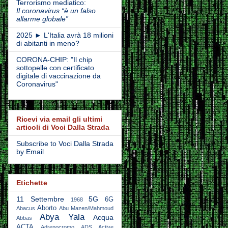
Terrorismo mediatico:
Il coronavirus “è un falso
allarme globale”
2025 ► L'Italia avrà 18 milioni
di abitanti in meno?
CORONA-CHIP: "Il chip
sottopelle con certificato
digitale di vaccinazione da
Coronavirus"
Ricevi via email gli ultimi
articoli di Voci Dalla Strada
Subscribe to Voci Dalla Strada
by Email
Etichette
11 Settembre
5G
6G
1968
Aborto
Abacus
Abu Mazen/Mahmoud
Abya Yala
Acqua
Abbas
ACTA
Adrenocromo
ADS Active