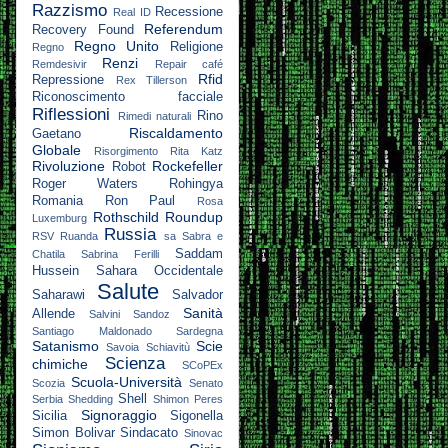
Razzismo
Recessione
Real ID
Referendum
Recovery Found
Regno Unito
Religione
Regno
Renzi
Remdesivir
Repair café
Rfid
Repressione
Rex Tillerson
Riconoscimento facciale
Riflessioni
Rino
Rimedi naturali
Riscaldamento
Gaetano
Globale
Risorgimento
Rita Katz
Rivoluzione
Rockefeller
Robot
Roger Waters
Rohingya
Romania
Ron Paul
Rosa
Rothschild
Roundup
Luxemburg
Russia
RSV
Ruanda
sa
Sabra e
Saddam
Chatila
Sabrina Ferilli
Hussein
Sahara Occidentale
Salute
Saharawi
Salvador
Sanità
Allende
Salvini
Sandoz
Santiago Maldonado
Sardegna
Satanismo
Scie
Savoia
Schiavitù
Scienza
chimiche
SCoPEx
Scuola-Università
Scozia
Senato
Shell
Serbia
Shedding
Shimon Peres
Signoraggio
Sicilia
Sigonella
Simon Bolivar
Sindacato
Sinovac