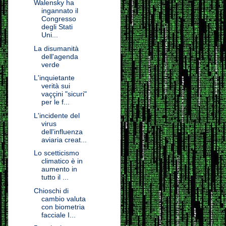
Walensky ha
ingannato il
Congresso
degli Stati
Uni...
La disumanità
dell'agenda
verde
L'inquietante
verità sui
vaççini "sicuri"
per le f...
L'incidente del
virus
dell'influenza
aviaria creat...
Lo scetticismo
climatico è in
aumento in
tutto il ...
Chioschi di
cambio valuta
con biometria
facciale I...