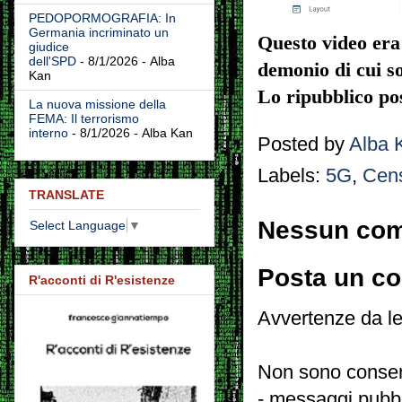
PEDOPORMOGRAFIA: In
Germania incriminato un
Questo video era 
giudice
dell'SPD
- 8/1/2026
- Alba
demonio di cui so
Kan
Lo ripubblico po
La nuova missione della
FEMA: Il terrorismo
interno
- 8/1/2026
- Alba Kan
Posted by
Alba 
Labels:
5G
,
Cen
TRANSLATE
Nessun co
Select Language
▼
Posta un c
R'acconti di R'esistenze
Avvertenze da le
Non sono consent
- messaggi pubbli