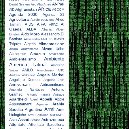
Af-Pak
Denial System
Aed Abu Amro
Africa
Afghanistan
AfD
AGCOM
Agenda 2030
Agenda 21
Agricoltura
Ahed
Agroforestazione
AIFA
Al
Tamimi
AIDS
AIPAC
Qaeda
ALBA
Albania
Albert
Aldo Moro
Alessandro Di
Einstein
Battista
Alexis
Alessandro Mieluzzi
Alimentazione
Tsipras
Algeria
Alvaro Uribe
Alitalia
Allattamento
Amazon
Alzheimer
Amazzonia
Ambiente
Ambientalismo
America Latina
American
AMLO
Sniper
Anarchismo
ANC
Angela Merkel
Andrew Wakefield
Angeli e Demoni
Angelina Jolie
Anniversari
Antisemitismo
Antonio
Antonella Randazzo
Gramsci
Antonio Ingroia
Antrace
Apartheid
Appelli
Apple
Apeel
Arabia
Appuntamenti
Aquarius
Armi
Saudita
Argentina
Armi
biologiche
Armi Chimiche
ARPANET
Assad
Astrazeneca
Asia
Astana
Attentato
Attentato Barcellona