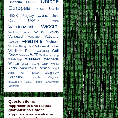
Unione
Ungheria
UNHCR
Europea
Uranio
UNRWA
Usa
URSS
Uruguay
Usa-
Cuba
USAID
Ustica
Vaccini
Vaccinazioni
VAIDS
Vaiolo
Vaclav Klaus
Vaticano
Vanguard
Vasculite
Venezuela
Vietnam
Vaxxed
Vittorio Arrigoni
Virginia Raggi
Vit K
Vladimir Putin
Wall
Wakefield
Street
WEF
Wayfair
Wellcome Leap
Wikileaks
Wikipedia
WhatsApp
Wuhan
WWF
XCPT
XRP
Xylella
Yanis Varoufakis
Yemen
Yigal
Zbigniew
Amir
Yuli Novak
Brzezinski
Zecche
Zibgniev
Brzezinski
Zika
Zolfo
Zwelivelile
Mandela
Questo sito non
rappresenta una testata
giornalistica e viene
aggiornato senza alcuna