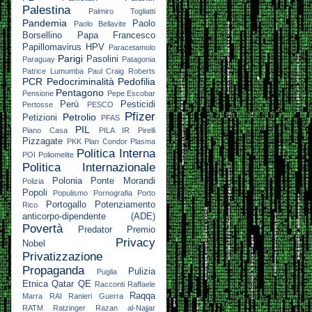
Palestina
Palmiro Togliatti
Pandemia
Paolo
Paolo Bellavite
Borsellino
Papa Francesco
Papillomavirus HPV
Paracetamolo
Parigi
Pasolini
Paraguay
Patagonia
Patrice Lumumba
Paul Craig Roberts
PCR
Pedocriminalità
Pedofilia
Pentagono
Pensione
Pepe Escobar
Perù
Pesticidi
Pertosse
PESCO
Pfizer
Petrolio
Petizioni
PFAS
PIL
Piano Casa
PILA IR
Pirelli
Pizzagate
PKK
Plan Condor
Plasma
Politica Interna
POI
Poliomelite
Politica Internazionale
Polonia
Ponte Morandi
Polizia
Popoli
Populismo
Pornografia
Porto
Portogallo
Potenziamento
Rico
anticorpo-dipendente (ADE)
Povertà
Predator
Premio
Privacy
Nobel
Privatizzazione
Propaganda
Pulizia
Puglia
Etnica
Qatar
QE
Racconti
Raffaele
Raqqa
Marra
RAI
Ranieri Guerra
RATM
Ratzinger
Razan al-Najjar