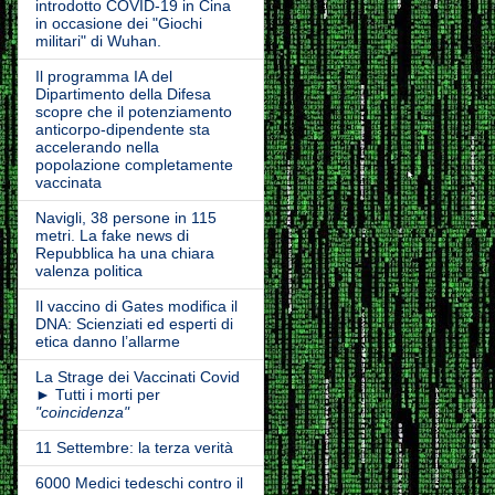
introdotto COVID-19 in Cina
in occasione dei "Giochi
militari" di Wuhan.
Il programma IA del
Dipartimento della Difesa
scopre che il potenziamento
anticorpo-dipendente sta
accelerando nella
popolazione completamente
vaccinata
Navigli, 38 persone in 115
metri. La fake news di
Repubblica ha una chiara
valenza politica
Il vaccino di Gates modifica il
DNA: Scienziati ed esperti di
etica danno l’allarme
La Strage dei Vaccinati Covid
► Tutti i morti per
"coincidenza"
11 Settembre: la terza verità
6000 Medici tedeschi contro il