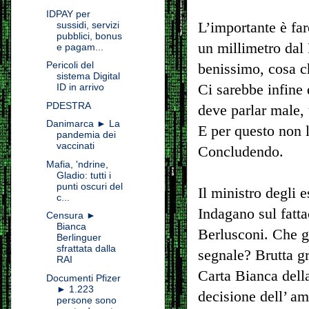
IDPAY per
L’importante è far
sussidi, servizi
pubblici, bonus
un millimetro dal
e pagam...
Pericoli del
benissimo, cosa c
sistema Digital
Ci sarebbe infine 
ID in arrivo
PDESTRA
deve parlar male, 
Danimarca ► La
E per questo non 
pandemia dei
vaccinati
Concludendo.
Mafia, 'ndrine,
Gladio: tutti i
punti oscuri del
Il ministro degli 
c...
Indagano sul fatta
Censura ►
Bianca
Berlusconi. Che gli
Berlinguer
sfrattata dalla
segnale? Brutta gr
RAI
Carta Bianca dell
Documenti Pfizer
► 1.223
decisione dell’ a
persone sono