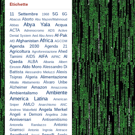
Etichette
11 Settembre
5G
6G
1968
Aborto
Abacus
Abu Mazen/Mahmoud
Abya Yala
Acqua
Abbas
ACTA
Adrenocromo
ADS Active
Af-Pak
Denial System
Aed Abu Amro
Africa
Afghanistan
AfD
AGCOM
Agenda 2030
Agenda 21
Agricoltura
Ahed
Agroforestazione
AIFA
Al
Tamimi
AIDS
AIPAC
Qaeda
ALBA
Albania
Albert
Aldo Moro
Alessandro Di
Einstein
Battista
Alexis
Alessandro Mieluzzi
Alimentazione
Tsipras
Algeria
Alvaro Uribe
Alitalia
Allattamento
Amazon
Alzheimer
Amazzonia
Ambiente
Ambientalismo
America Latina
American
AMLO
Sniper
Anarchismo
ANC
Angela Merkel
Andrew Wakefield
Angeli e Demoni
Angelina Jolie
Anniversari
Antisemitismo
Antonio
Antonella Randazzo
Gramsci
Antonio Ingroia
Antrace
Apartheid
Appelli