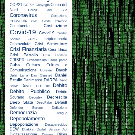
COP21
Corea del
COP25
Copyrigth
Nord
Corea del Sud
Coronavirus
Corruzione
CORVELVA
cost
Costa D'Avorio
Costituzione
Costituente
Covid-19
Covid19
Credito
criptomoneta
Sociale
CReG
Crisi Alimentare
Criptovaluta
Crisi Finanziaria
Crisi Idrica
Crisi Petrolio
Crisi sanitaria
CRISPR
Cristianesimo
Crollo ponte
Cuba
Cultura
Cultura e
Comunicazione
Daesh
Curevac
Daniel
Dalai Lama
Dan Olmsted
Estulin
DARPA
Danimarca
David
Debito
Davos
Bowie
DDT
de
Debito Pubblico
Debito
Decrescita
Sovrano
Decodex
Deep State
Default
DeepFake
Defender Europe
Deflazione
Democrazia
Dengue
Depopolamento
Depopolazione
Desaparecidos
DEW
Dhakka
Digital Service Act
Digitalizzazione
Dilma
Digiuno