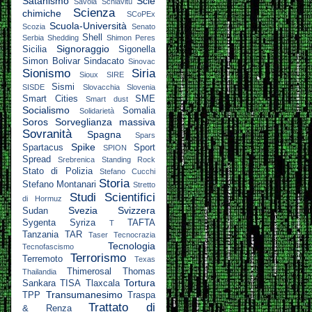
Satanismo
Scie
Savoia
Schiavitù
Scienza
chimiche
SCoPEx
Scuola-Università
Scozia
Senato
Shell
Serbia
Shedding
Shimon Peres
Signoraggio
Sicilia
Sigonella
Simon Bolivar
Sindacato
Sinovac
Sionismo
Siria
Sioux
SIRE
Sismi
SISDE
Slovacchia
Slovenia
Smart Cities
SME
Smart dust
Socialismo
Somalia
Solidarietà
Soros
Sorveglianza massiva
Sovranità
Spagna
Spars
Spike
Spartacus
Sport
SPION
Spread
Srebrenica
Standing Rock
Stato di Polizia
Stefano Cucchi
Storia
Stefano Montanari
Stretto
Studi Scientifici
di Hormuz
Svezia
Svizzera
Sudan
Sygenta
Syriza
TAFTA
T
Tanzania
TAR
Taser
Tecnocrazia
Tecnologia
Tecnofascismo
Terrorismo
Terremoto
Texas
Thimerosal
Thomas
Thailandia
Tortura
Sankara
TISA
Tlaxcala
Transumanesimo
TPP
Traspa
Trattato di
& Renza