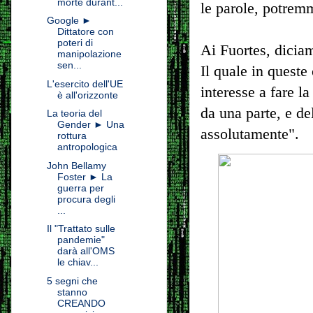
morte durant...
le parole, potrem
Google ►
Dittatore con
poteri di
Ai Fuortes, dicia
manipolazione
sen...
Il quale in quest
L'esercito dell'UE
interesse a fare l
è all'orizzonte
da una parte, e del
La teoria del
Gender ► Una
assolutamente".
rottura
antropologica
John Bellamy
Foster ► La
guerra per
procura degli
...
Il "Trattato sulle
pandemie"
darà all'OMS
le chiav...
5 segni che
stanno
CREANDO