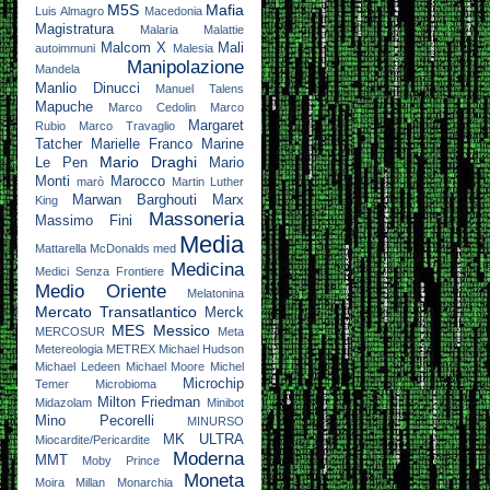
M5S
Mafia
Luis Almagro
Macedonia
Magistratura
Malaria
Malattie
Malcom X
Mali
autoimmuni
Malesia
Manipolazione
Mandela
Manlio Dinucci
Manuel Talens
Mapuche
Marco Cedolin
Marco
Margaret
Rubio
Marco Travaglio
Tatcher
Marielle Franco
Marine
Mario Draghi
Le Pen
Mario
Monti
Marocco
marò
Martin Luther
Marwan Barghouti
Marx
King
Massoneria
Massimo Fini
Media
Mattarella
McDonalds
med
Medicina
Medici Senza Frontiere
Medio Oriente
Melatonina
Mercato Transatlantico
Merck
MES
Messico
MERCOSUR
Meta
Metereologia
METREX
Michael Hudson
Michael Ledeen
Michael Moore
Michel
Microchip
Temer
Microbioma
Milton Friedman
Midazolam
Minibot
Mino Pecorelli
MINURSO
MK ULTRA
Miocardite/Pericardite
Moderna
MMT
Moby Prince
Moneta
Moira Millan
Monarchia