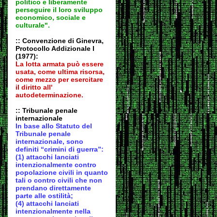
politico e liberamente
perseguire il loro sviluppo
economico, sociale e
culturale".
:: Convenzione di Ginevra,
Protocollo Addizionale I
(1977):
La lotta armata può essere
usata, come ultima risorsa,
come mezzo per esercitare
il diritto all'
autodeter
minazione.
:: Tribunale penale
internazionale
In base allo Statuto del
Tribunale penale
internazionale, sono
definiti “crimini di guerra”:
(1) attacchi lanciati
intenzionalmente contro
popolazione civili in quanto
tali o contro civili che non
prendano direttamente
parte alle ostilità;
(4) attacchi lanciati
intenzionalmente nella