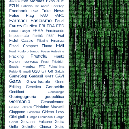
Evo Morales
Expo 2015
Avversi
EZLN
Fabrizio De André
FaceApp
Facebook
Fake News
Fake
False Flag
FAO
FARC
Farmaci
Fascismo
Fauci
Fausto Giudice
FBI
FDA
FED
FEMA
Ferdinando
Felicia Langer
Imposimato
Fiat
Fertilità
FESF
Fidel Castro
Finanza
Filippine
FMI
Fiscal Compact
Fluoro
Ford
Fosforo bianco
Fosse Ardeatine
Francia
Fracking
Frantz
Fanon
free-vaxx
Frexit
Friedrich
Frontex
Engels
FTX
Fukushima
G20
G7
G8
Fulvio Grimaldi
Galizia
GameStop
Gardasil
GAVI
GATT
Gaza
Gaza-Israele
Gene
Genocidio
Editing
Genetica
Gentiloni
Geobiologia
Geoingegneria
geopolitica
Germania
Gerusalemme
Ghislaine Maxwell
Gesine Lötzsch
Giappone
Gideon Levy
Gibilterra
Gilet gialli
Giorgio Cremaschi
Giorgio
Giovanni Falcone
Giulia
Gaber
Grillo
Giulietto Chiesa
Giulio