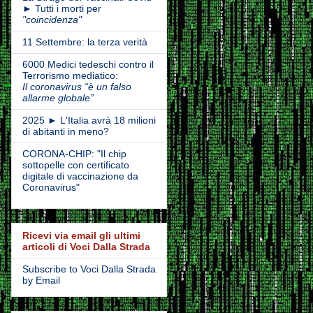
► Tutti i morti per
"coincidenza"
11 Settembre: la terza verità
6000 Medici tedeschi contro il
Terrorismo mediatico:
Il coronavirus “è un falso
allarme globale”
2025 ► L'Italia avrà 18 milioni
di abitanti in meno?
CORONA-CHIP: "Il chip
sottopelle con certificato
digitale di vaccinazione da
Coronavirus"
Ricevi via email gli ultimi
articoli di Voci Dalla Strada
Subscribe to Voci Dalla Strada
by Email