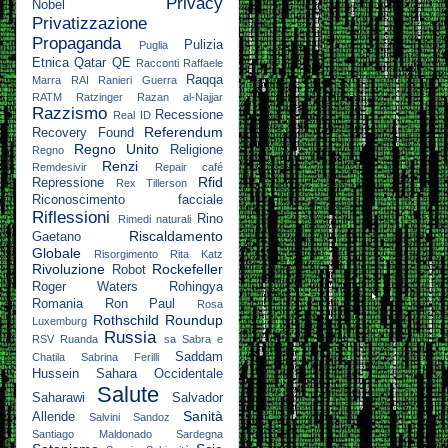
Privacy
Nobel
Privatizzazione
Propaganda
Pulizia
Puglia
Etnica
Qatar
QE
Racconti
Raffaele
Raqqa
Marra
RAI
Ranieri Guerra
RATM
Ratzinger
Razan al-Najjar
Razzismo
Recessione
Real ID
Referendum
Recovery Found
Regno Unito
Religione
Regno
Renzi
Remdesivir
Repair café
Rfid
Repressione
Rex Tillerson
Riconoscimento facciale
Riflessioni
Rino
Rimedi naturali
Riscaldamento
Gaetano
Globale
Risorgimento
Rita Katz
Rivoluzione
Rockefeller
Robot
Roger Waters
Rohingya
Romania
Ron Paul
Rosa
Rothschild
Roundup
Luxemburg
Russia
RSV
Ruanda
sa
Sabra e
Saddam
Chatila
Sabrina Ferilli
Hussein
Sahara Occidentale
Salute
Saharawi
Salvador
Sanità
Allende
Salvini
Sandoz
Santiago Maldonado
Sardegna