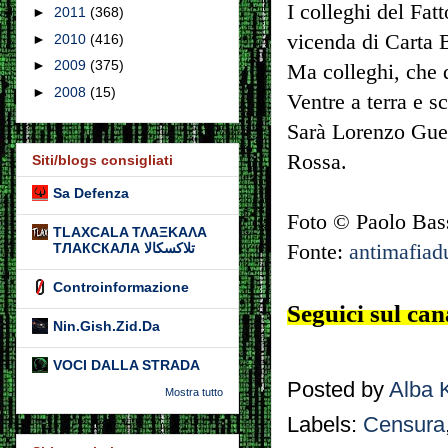
I colleghi del Fat
►
2011
(368)
vicenda di Carta 
►
2010
(416)
►
2009
(375)
Ma colleghi, che 
►
2008
(15)
Ventre a terra e sc
Sarà Lorenzo Gueri
Rossa.
Siti/blogs consigliati
Sa Defenza
Foto © Paolo Bas
TLAXCALA ΤΛΑΞΚΑΛΑ
Fonte:
antimafiad
ТЛАКСКАЛА تلاكسكالا
Controinformazione
Seguici sul ca
Nin.Gish.Zid.Da
VOCI DALLA STRADA
Posted by
Alba 
Mostra tutto
Labels:
Censura