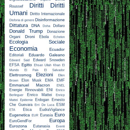
Diritti
Diritti
Roussef
Umani
Diritto Internazionale
Disinformazione
Disforia di genere
Dittatura
DNA
Dollaro
Doha
Donald Trump
Donazione
Droni
Organi
Ebola
Echelon
Ecologia Sociale
Economia
Ecuador
Eduardo Galeano
Editoriali
Edward Snowden
Edward Said
Egitto
EFSA
Ehsan Ullah Khan
El
Mundo
El Pais
El Salvador
Elezioni
Elettrosmog
Ellen
Elon Musk
EMA
EMF
Brown
Emmanuel Macron
ENEL
Energie Rinnovabili
ENI
Enrico
Enrico Mattei
Berlinguer
Enricp
Erdogan
Ernesto
Mattei
Epidemie
Che Guevara
ESM
Erri De Luca
Etica
EudraVigilance
ETA
Euro
Eugenetica
Eurasia
EUR
Europa
EuroGendFor
Eurozona
Eutanasia
Eventi