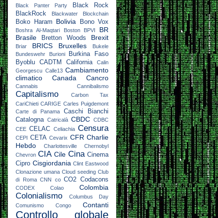
Black Rock
Black Panter Party
BlackRock
Blackwater
Blockchain
Bolivia
Boko Haram
Bono Vox
BR
Boshra Al-Maqtari
Boston
BPVI
Brasile
Brexit
Bretton Woods
BRICS
Bruxelles
Briar
Bukele
Burkina Faso
Bundeswehr
Burioni
Byoblu
CADTM
California
Calin
Cambiamento
Georgescu
Calle13
climatico
Canada
Cancro
Cannabis
Cannibalismo
Capitalismo
Carbon Tax
CariChieti
CARIGE
Carles Puigdemont
Caschi Bianchi
Carte di Panama
CBDC
Catalogna
Catricalà
CDBC
Censura
CELAC
CEE
Celiachia
CFR
Charlie
CETA
CEPI
Cevarix
Hebdo
Charlottesville
Chernobyl
CIA
Cina
Cile
Cinema
Chevron
Cisgiordania
Cipro
Clint Eastwood
Clonazione umana
Cloud seeding
Club
CO2
Codacons
di Roma
CNN
co
Colombia
CODEX
Colao
Colonialismo
Columbus Day
Contanti
Comunismo
Congo
Controllo globale