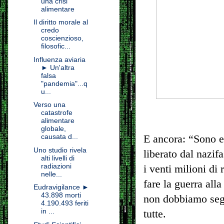
una crisi
alimentare
Il diritto morale al
credo
coscienzioso,
filosofic...
Influenza aviaria
► Un'altra
falsa
"pandemia"...q
u...
Verso una
catastrofe
alimentare
globale,
causata d...
E ancora: “Sono e
Uno studio rivela
liberato dal nazif
alti livelli di
radiazioni
i venti milioni di
nelle...
fare la guerra all
Eudravigilance ►
43.898 morti
non dobbiamo segu
4.190.493 feriti
in ...
tutte.