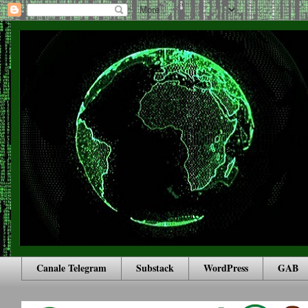
Canale Telegram
Substack
WordPress
GAB