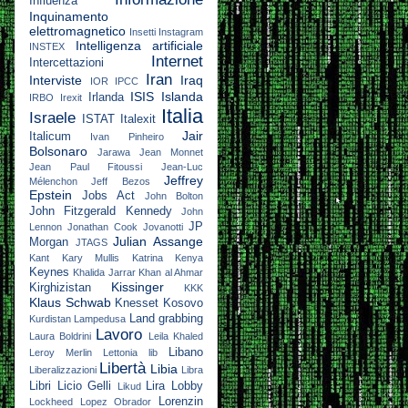
Influenza
Inquinamento
elettromagnetico
Insetti
Instagram
Intelligenza artificiale
INSTEX
Internet
Intercettazioni
Iran
Interviste
Iraq
IOR
IPCC
ISIS
Islanda
Irlanda
IRBO
Irexit
Italia
Israele
ISTAT
Italexit
Jair
Italicum
Ivan Pinheiro
Bolsonaro
Jarawa
Jean Monnet
Jean Paul Fitoussi
Jean-Luc
Jeffrey
Mélenchon
Jeff Bezos
Epstein
Jobs Act
John Bolton
John Fitzgerald Kennedy
John
JP
Lennon
Jonathan Cook
Jovanotti
Julian Assange
Morgan
JTAGS
Kant
Kary Mullis
Katrina
Kenya
Keynes
Khalida Jarrar
Khan al Ahmar
Kissinger
Kirghizistan
KKK
Klaus Schwab
Knesset
Kosovo
Land grabbing
Kurdistan
Lampedusa
Lavoro
Laura Boldrini
Leila Khaled
Libano
Leroy Merlin
Lettonia
lib
Libertà
Libia
Liberalizzazioni
Libra
Libri
Licio Gelli
Lira
Lobby
Likud
Lorenzin
Lockheed
Lopez Obrador