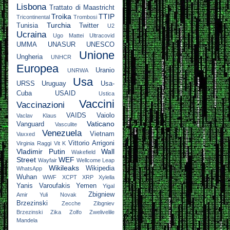
Lisbona
Trattato di Maastricht
Troika
TTIP
Tricontinental
Trombosi
Turchia
Tunisia
Twitter
U2
Ucraina
Ugo Mattei
Ultracovid
UMMA
UNASUR
UNESCO
Unione
Ungheria
UNHCR
Europea
Uranio
UNRWA
Usa
URSS
Uruguay
Usa-
Cuba
USAID
Ustica
Vaccini
Vaccinazioni
VAIDS
Vaiolo
Vaclav Klaus
Vaticano
Vanguard
Vasculite
Venezuela
Vietnam
Vaxxed
Vittorio Arrigoni
Virginia Raggi
Vit K
Vladimir Putin
Wall
Wakefield
Street
WEF
Wayfair
Wellcome Leap
Wikileaks
Wikipedia
WhatsApp
Wuhan
WWF
XCPT
XRP
Xylella
Yanis Varoufakis
Yemen
Yigal
Zbigniew
Amir
Yuli Novak
Brzezinski
Zecche
Zibgniev
Brzezinski
Zika
Zolfo
Zwelivelile
Mandela