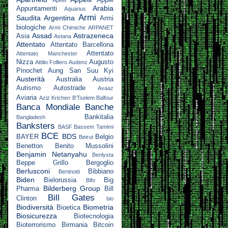
Apple
Apeel
Arabia
Appuntamenti
Aquarius
Armi
Saudita
Argentina
Armi
biologiche
Armi Chimiche
ARPANET
Assad
Astrazeneca
Asia
Astana
Attentato
Attentato Barcellona
Attentato
Attentato Manchester
Nizza
Augusto
Attilio Folliero
Audenz
Pinochet
Aung San Suu Kyi
Austerità
Australia
Austria
Autismo
Autostrade
Avaaz
Aviaria
Aziz Krichen
B’Tselem
Balfour
Banca Mondiale
Banche
Bankitalia
Bangladesh
Banksters
BASF
Bassem Tamimi
BCE
BDS
BAYER
Belgio
Beirut
Benetton
Benito Mussolini
Benjamin Netanyahu
Benlysta
Beppe Grillo
Bergoglio
Berlusconi
Bibbiano
Bertinotti
Biden
Bielorussia
Big
Bifo
Bilderberg Group
Pharma
Bill
Bill Gates
Clinton
bio
Biodiversità
Biometria
Bioetica
Biosicurezza
Biotecnologia
Bioterrorismo
Birmania
Bitcoin