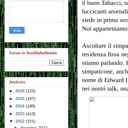
il buon Tabacci, 
luccicanti arsena
siede in prima ser
Noi apparteniamo 
Ascoltare il simp
Cerca in VociDallaStrada
residenza fissa ne
stiamo parlando. 
simpaticone, anche
nome di Edward Lu
Archivio
nei nostri talk, un
►
2026
(123)
►
2025
(157)
►
2024
(180)
►
2023
(413)
▼
2022
(321)
►
dicembre 2022