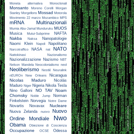
Moneta alternativa
Monoclonali
Monsanto
Moreno Corelli
Morgan
Mossad
Stanley
Morgellons
Motorola
Movimento 22 marzo
Mozambico
MPS
mRNA
Multinazionali
MUOS
Mumia Abu-Jamal
Munduruku
Musica
NAFTA
Mutui-Subprime
Nakba
Nanopatologie
Naksa
Naomi Klein
Napolitano
Napoli
NATO
NASA
Narcotraffico
nat
Nattokinasi
Nazionalismo
Nazionalizzazione
Nazismo
NBT
Nelson Mandela
Neocolonialismo
neol
Neoliberismo
Nestlé
Neuralink
Nicaragua
nEUROn
New Orleans
Nicolas Maduro
Nicolás
Maduro
Nigeria
Nikola Tesla
Niger
NO TAV
Noam
Nino Galloni
Chomsky
Norman
Noble Jump
Finkelstein
Norvegia
Notre Dame
Nucleare
Novartis
Novavax
Nuovo
Nuova Zelanda
nuovo
Nwo
Ordine Mondiale
Obama
Obiezione di Coscienza
Occupazione
Odessa
OCSE