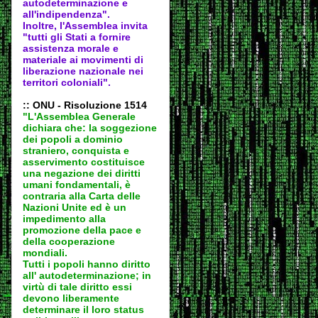
autodeter
minazione e
all'indipendenza".
Inoltre, l'Assemblea invita
"tutti gli Stati a fornire
assistenza morale e
materiale ai movimenti di
liberazione nazionale nei
territori coloniali".
:: ONU - Risoluzione 1514
"L'Assemblea Generale
dichiara che: la soggezione
dei popoli a dominio
straniero, conquista e
asservimento costituisce
una negazione dei diritti
umani fondamentali, è
contraria alla Carta delle
Nazioni Unite ed è un
impedimento alla
promozione della pace e
della cooperazione
mondiali.
Tutti i popoli hanno diritto
all' autodeter
minazione; in
virtù di tale diritto essi
devono liberamente
determinare il loro status