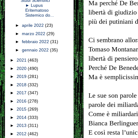
Studi Scientifici
Ma perché De Ben
► Lupus
Eritematoso
libertà di giudizi
Sistemico do...
più dei putiniani 
►
aprile 2022
(23)
►
marzo 2022
(29)
Ci sembrano allora
►
febbraio 2022
(31)
Tomaso Montanari,
►
gennaio 2022
(35)
libertà di pensier
►
2021
(463)
Perché De Benedett
►
2020
(490)
Ma è semplicissim
►
2019
(281)
►
2018
(332)
►
2017
(347)
Le sue son parole
►
2016
(278)
parole dei miliard
►
2015
(269)
Come è miliardari
►
2014
(333)
Bianca Berlinguer,
►
2013
(311)
E così resta l’unic
►
2012
(462)