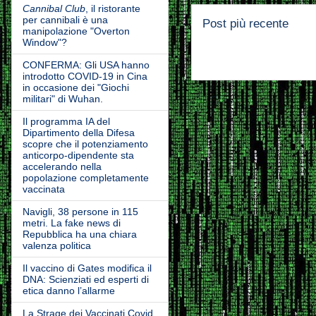
Cannibal Club
, il ristorante
per cannibali è una
Post più recente
manipolazione "Overton
Window"?
CONFERMA: Gli USA hanno
introdotto COVID-19 in Cina
in occasione dei "Giochi
militari" di Wuhan.
Il programma IA del
Dipartimento della Difesa
scopre che il potenziamento
anticorpo-dipendente sta
accelerando nella
popolazione completamente
vaccinata
Navigli, 38 persone in 115
metri. La fake news di
Repubblica ha una chiara
valenza politica
Il vaccino di Gates modifica il
DNA: Scienziati ed esperti di
etica danno l’allarme
La Strage dei Vaccinati Covid