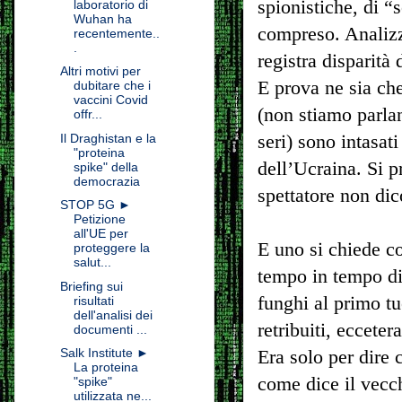
spionistiche, di “s
laboratorio di
Wuhan ha
compreso. Analizza
recentemente..
.
registra disparità 
Altri motivi per
E prova ne sia che
dubitare che i
vaccini Covid
(non stiamo parlan
offr...
seri) sono intasati
Il Draghistan e la
"proteina
dell’Ucraina. Si pr
spike" della
democrazia
spettatore non di
STOP 5G ►
Petizione
all'UE per
E uno si chiede co
proteggere la
salut...
tempo in tempo di 
Briefing sui
funghi al primo t
risultati
dell'analisi dei
retribuiti, eccete
documenti ...
Salk Institute ►
Era solo per dire
La proteina
come dice il vecc
"spike"
utilizzata ne...