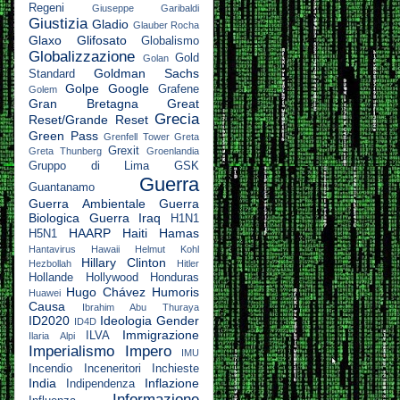
Regeni
Giuseppe Garibaldi
Giustizia
Gladio
Glauber Rocha
Glaxo
Glifosato
Globalismo
Globalizzazione
Gold
Golan
Goldman Sachs
Standard
Golpe
Google
Grafene
Golem
Gran Bretagna
Great
Grecia
Reset/Grande Reset
Green Pass
Grenfell Tower
Greta
Grexit
Greta Thunberg
Groenlandia
Gruppo di Lima
GSK
Guerra
Guantanamo
Guerra Ambientale
Guerra
Biologica
Guerra Iraq
H1N1
HAARP
Haiti
Hamas
H5N1
Hantavirus
Hawaii
Helmut Kohl
Hillary Clinton
Hezbollah
Hitler
Hollande
Hollywood
Honduras
Hugo Chávez
Humoris
Huawei
Causa
Ibrahim Abu Thuraya
ID2020
Ideologia Gender
ID4D
Immigrazione
ILVA
Ilaria Alpi
Imperialismo
Impero
IMU
Incendio
Inceneritori
Inchieste
India
Inflazione
Indipendenza
Informazione