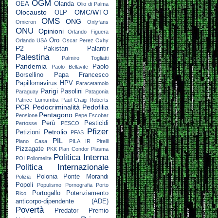
OGM
OEA
Olanda
Olio di Palma
Olocausto
OMC/WTO
OLP
OMS
ONG
Omicron
Onlyfans
ONU
Opinioni
Orlando Figuera
Oro
Orlando USA
Oscar Perez
Oxhy
P2
Pakistan
Palantir
Palestina
Palmiro Togliatti
Pandemia
Paolo
Paolo Bellavite
Borsellino
Papa Francesco
Papillomavirus HPV
Paracetamolo
Parigi
Pasolini
Paraguay
Patagonia
Patrice Lumumba
Paul Craig Roberts
PCR
Pedocriminalità
Pedofilia
Pentagono
Pensione
Pepe Escobar
Perù
Pesticidi
Pertosse
PESCO
Pfizer
Petrolio
Petizioni
PFAS
PIL
Piano Casa
PILA IR
Pirelli
Pizzagate
PKK
Plan Condor
Plasma
Politica Interna
POI
Poliomelite
Politica Internazionale
Polonia
Ponte Morandi
Polizia
Popoli
Populismo
Pornografia
Porto
Portogallo
Potenziamento
Rico
anticorpo-dipendente (ADE)
Povertà
Predator
Premio