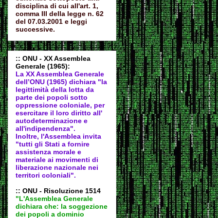
disciplina di cui all'art. 1,
comma III della legge n. 62
del 07.03.2001 e leggi
successive.
:: ONU - XX Assemblea
Generale (1965):
La XX Assemblea Generale
dell’ONU (1965) dichiara "la
legittimità della lotta da
parte dei popoli sotto
oppressione coloniale, per
esercitare il loro diritto all'
autodeter
minazione e
all'indipendenza".
Inoltre, l'Assemblea invita
"tutti gli Stati a fornire
assistenza morale e
materiale ai movimenti di
liberazione nazionale nei
territori coloniali".
:: ONU - Risoluzione 1514
"L'Assemblea Generale
dichiara che: la soggezione
dei popoli a dominio