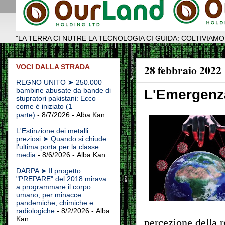
"LA TERRA CI NUTRE LA TECNOLOGIA CI GUIDA: COLTIVIAMO
28 febbraio 2022
VOCI DALLA STRADA
REGNO UNITO ➤ 250.000
bambine abusate da bande di
L'Emergenza
stupratori pakistani: Ecco
come è iniziato (1
parte)
- 8/7/2026
- Alba Kan
L'Estinzione dei metalli
preziosi ➤ Quando si chiude
l'ultima porta per la classe
media
- 8/6/2026
- Alba Kan
DARPA ➤ Il progetto
"PREPARE" del 2018 mirava
a programmare il corpo
umano, per minacce
pandemiche, chimiche e
radiologiche
- 8/2/2026
- Alba
Kan
percezione della r