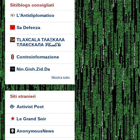
Siti/blogs consigliati
L'Antidiplomatico
Sa Defenza
TLAXCALA ΤΛΑΞΚΑΛΑ
ТЛАКСКАЛА تلاكسكالا
Controinformazione
Nin.Gish.Zid.Da
Mostra tutto
Siti stranieri
Activist Post
Le Grand Soir
AnonymousNews