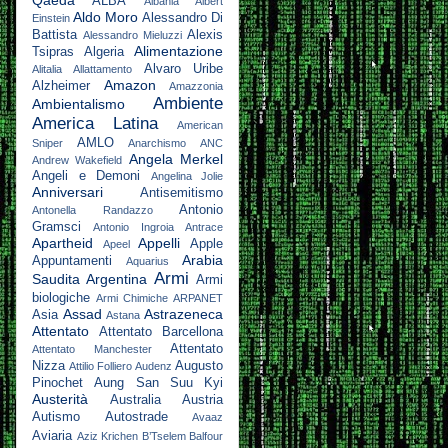
Qaeda
ALBA
Albania
Albert
Aldo Moro
Alessandro Di
Einstein
Battista
Alexis
Alessandro Mieluzzi
Alimentazione
Tsipras
Algeria
Alvaro Uribe
Alitalia
Allattamento
Amazon
Alzheimer
Amazzonia
Ambiente
Ambientalismo
America Latina
American
AMLO
Sniper
Anarchismo
ANC
Angela Merkel
Andrew Wakefield
Angeli e Demoni
Angelina Jolie
Anniversari
Antisemitismo
Antonio
Antonella Randazzo
Gramsci
Antonio Ingroia
Antrace
Apartheid
Appelli
Apple
Apeel
Arabia
Appuntamenti
Aquarius
Armi
Saudita
Argentina
Armi
biologiche
Armi Chimiche
ARPANET
Assad
Astrazeneca
Asia
Astana
Attentato
Attentato Barcellona
Attentato
Attentato Manchester
Nizza
Augusto
Attilio Folliero
Audenz
Pinochet
Aung San Suu Kyi
Austerità
Australia
Austria
Autismo
Autostrade
Avaaz
Aviaria
Aziz Krichen
B’Tselem
Balfour