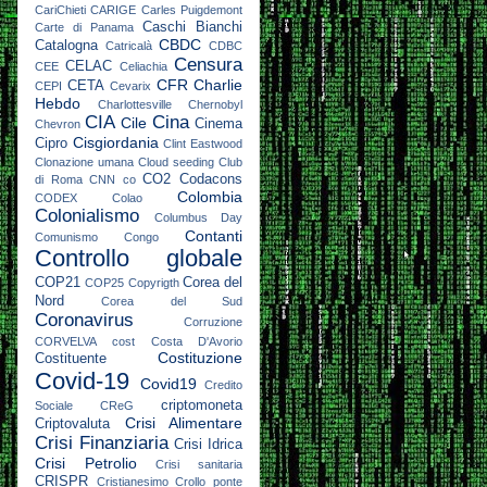
CariChieti
CARIGE
Carles Puigdemont
Caschi Bianchi
Carte di Panama
CBDC
Catalogna
Catricalà
CDBC
Censura
CELAC
CEE
Celiachia
CFR
Charlie
CETA
CEPI
Cevarix
Hebdo
Charlottesville
Chernobyl
CIA
Cina
Cile
Cinema
Chevron
Cisgiordania
Cipro
Clint Eastwood
Clonazione umana
Cloud seeding
Club
CO2
Codacons
di Roma
CNN
co
Colombia
CODEX
Colao
Colonialismo
Columbus Day
Contanti
Comunismo
Congo
Controllo globale
COP21
Corea del
COP25
Copyrigth
Nord
Corea del Sud
Coronavirus
Corruzione
CORVELVA
cost
Costa D'Avorio
Costituzione
Costituente
Covid-19
Covid19
Credito
criptomoneta
Sociale
CReG
Crisi Alimentare
Criptovaluta
Crisi Finanziaria
Crisi Idrica
Crisi Petrolio
Crisi sanitaria
CRISPR
Cristianesimo
Crollo ponte