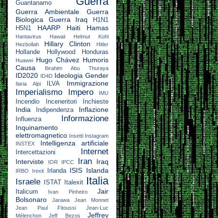
Guerra
Guantanamo
Guerra Ambientale
Guerra
Biologica
Guerra Iraq
H1N1
HAARP
Haiti
Hamas
H5N1
Hantavirus
Hawaii
Helmut Kohl
Hillary Clinton
Hezbollah
Hitler
Hollande
Hollywood
Honduras
Hugo Chávez
Humoris
Huawei
Causa
Ibrahim Abu Thuraya
ID2020
Ideologia Gender
ID4D
Immigrazione
ILVA
Ilaria Alpi
Imperialismo
Impero
IMU
Incendio
Inceneritori
Inchieste
India
Inflazione
Indipendenza
Informazione
Influenza
Inquinamento
elettromagnetico
Insetti
Instagram
Intelligenza artificiale
INSTEX
Internet
Intercettazioni
Iran
Interviste
Iraq
IOR
IPCC
ISIS
Islanda
Irlanda
IRBO
Irexit
Italia
Israele
ISTAT
Italexit
Jair
Italicum
Ivan Pinheiro
Bolsonaro
Jarawa
Jean Monnet
Jean Paul Fitoussi
Jean-Luc
Jeffrey
Mélenchon
Jeff Bezos