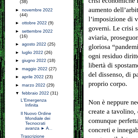
crisi economiche 
(38)
aumento dell’arbit
►
novembre 2022
(44)
l’imposizione di v
►
ottobre 2022
(9)
governi. Le crisi 
►
settembre 2022
(16)
aviaria, proseguo
►
agosto 2022
(25)
gloriosa “pandemia
►
luglio 2022
(26)
ogni residuo diritt
►
giugno 2022
(18)
libertà di spostam
►
maggio 2022
(27)
del dissenso, di pa
►
aprile 2022
(23)
proprio corpo.
►
marzo 2022
(29)
▼
febbraio 2022
(31)
L'Emergenza
Non è neppure nec
Infinita
create a tavolino,
Il Nuovo Ordine
Mondiale dei
comunque perfetta
Tecnocrati
avanza ► A...
concreti e innegab
Trascrizione