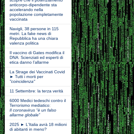
scopre che il potenziamento
anticorpo-dipendente sta
accelerando nella
popolazione completamente
vaccinata
Navigli, 38 persone in 115
metri. La fake news di
Repubblica ha una chiara
valenza politica
Il vaccino di Gates modifica il
DNA: Scienziati ed esperti di
etica danno l’allarme
La Strage dei Vaccinati Covid
► Tutti i morti per
"coincidenza"
11 Settembre: la terza verità
6000 Medici tedeschi contro il
Terrorismo mediatico:
Il coronavirus “è un falso
allarme globale”
2025 ► L'Italia avrà 18 milioni
di abitanti in meno?