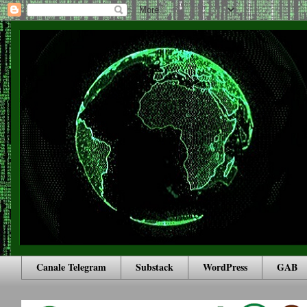
Canale Telegram
Substack
WordPress
GAB