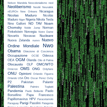
Nelson Mandela
Neocolonialismo
neol
Neoliberismo
Nestlé
Neuralink
Nicaragua
nEUROn
New Orleans
Nicolas Maduro
Nicolás
Maduro
Nigeria
Nikola Tesla
Niger
NO TAV
Noam
Nino Galloni
Chomsky
Norman
Noble Jump
Finkelstein
Norvegia
Notre Dame
Nucleare
Novartis
Novavax
Nuovo
Nuova Zelanda
nuovo
Nwo
Ordine Mondiale
Obama
Obiezione di Coscienza
Occupazione
Odessa
OCSE
OGM
OEA
Olanda
Olio di Palma
Olocausto
OMC/WTO
OLP
OMS
ONG
Omicron
Onlyfans
ONU
Opinioni
Orlando Figuera
Oro
Orlando USA
Oscar Perez
Oxhy
P2
Pakistan
Palantir
Palestina
Palmiro Togliatti
Pandemia
Paolo
Paolo Bellavite
Borsellino
Papa Francesco
Papillomavirus HPV
Paracetamolo
Parigi
Pasolini
Paraguay
Patagonia