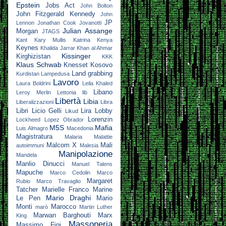
Epstein
Jobs Act
John Bolton
John Fitzgerald Kennedy
John
JP
Lennon
Jonathan Cook
Jovanotti
Julian Assange
Morgan
JTAGS
Kant
Kary Mullis
Katrina
Kenya
Keynes
Khalida Jarrar
Khan al Ahmar
Kissinger
Kirghizistan
KKK
Klaus Schwab
Knesset
Kosovo
Land grabbing
Kurdistan
Lampedusa
Lavoro
Laura Boldrini
Leila Khaled
Libano
Leroy Merlin
Lettonia
lib
Libertà
Libia
Liberalizzazioni
Libra
Libri
Licio Gelli
Lira
Lobby
Likud
Lorenzin
Lockheed
Lopez Obrador
M5S
Mafia
Luis Almagro
Macedonia
Magistratura
Malaria
Malattie
Malcom X
Mali
autoimmuni
Malesia
Manipolazione
Mandela
Manlio Dinucci
Manuel Talens
Mapuche
Marco Cedolin
Marco
Margaret
Rubio
Marco Travaglio
Tatcher
Marielle Franco
Marine
Mario Draghi
Le Pen
Mario
Monti
Marocco
marò
Martin Luther
Marwan Barghouti
Marx
King
Massoneria
Massimo Fini