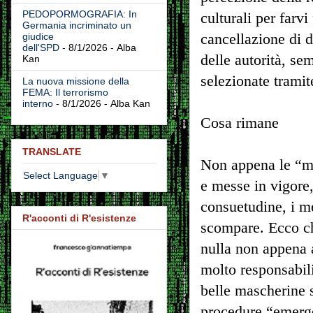
PEDOPORMOGRAFIA: In
culturali per farv
Germania incriminato un
cancellazione di di
giudice
dell'SPD
- 8/1/2026
- Alba
delle autorità, s
Kan
selezionate tramit
La nuova missione della
FEMA: Il terrorismo
interno
- 8/1/2026
- Alba Kan
Cosa rimane
TRANSLATE
Non appena le “mi
Select Language
▼
e messe in vigore
consuetudine, i me
R'acconti di R'esistenze
scompare. Ecco c
nulla non appena a
molto responsabili
belle mascherine 
procedure “emerge