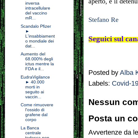
aperto, e il detenu
inversa
intracellulare
del vaccino
mR...
Stefano Re
Scandalo Pfizer
►
L'insabbiament
Seguici sul ca
o mondiale dei
dat...
Aumento del
68.000% degli
ictus mentre la
FDA e il...
Posted by
Alba 
EudraVigilance
► 40.000
Labels:
Covid-1
morti in
seguito ai
vaccin...
Nessun co
Come rimuovere
l'ossido di
grafene dal
Posta un c
corpo
La Banca
Avvertenze da le
centrale
tedesca non