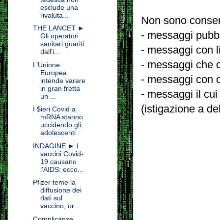
esclude una
rivaluta...
Non sono consent
THE LANCET ►
- messaggi pubbli
Gli operatori
sanitari guariti
- messaggi con l
dall'i...
- messaggi che c
L’Unione
Europea
- messaggi con c
intende varare
in gran fretta
- messaggi il cui
un ...
(istigazione a de
I $ieri Covid a
mRNA stanno
uccidendo gli
adolescenti
INDAGINE ► I
vaccini Covid-
19 causano
l'AIDS: ecco...
Pfizer teme la
diffusione dei
dati sul
vaccino, or...
Complicanze