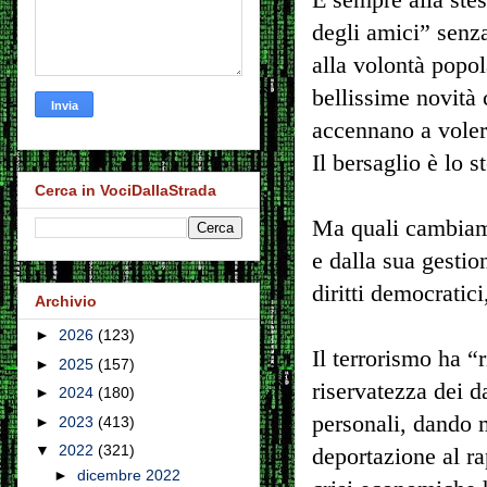
degli amici” senza
alla volontà popola
bellissime novità
accennano a vole
Il bersaglio è lo s
Cerca in VociDallaStrada
Ma quali cambiam
e dalla sua gestio
diritti democratici
Archivio
►
2026
(123)
Il terrorismo ha “r
►
2025
(157)
riservatezza dei da
►
2024
(180)
personali, dando ma
►
2023
(413)
▼
2022
(321)
deportazione al ra
►
dicembre 2022