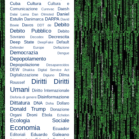
Cuba
Cultura
Cultura e
Comunicazione
Daesh
Curevac
Daniel
Dalai Lama
Dan Olmsted
Estulin
DARPA
Danimarca
David
Debito
Davos
Bowie
DDT
de
Debito Pubblico
Debito
Decrescita
Sovrano
Decodex
Deep State
Default
DeepFake
Defender Europe
Deflazione
Democrazia
Dengue
Depopolamento
Depopolazione
Desaparecidos
DEW
Dhakka
Digital Service Act
Digitalizzazione
Dilma
Digiuno
Diritti
Diritti
Roussef
Umani
Diritto Internazionale
Disinformazione
Disforia di genere
Dittatura
DNA
Dollaro
Doha
Donald Trump
Donazione
Droni
Organi
Ebola
Echelon
Ecologia Sociale
Economia
Ecuador
Eduardo Galeano
Editoriali