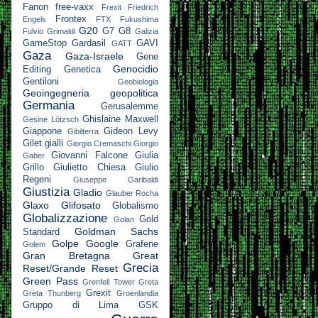
Fanon
free-vaxx
Frexit
Friedrich
Frontex
Engels
FTX
Fukushima
G20
G7
G8
Fulvio Grimaldi
Galizia
GameStop
Gardasil
GAVI
GATT
Gaza
Gaza-Israele
Gene
Genocidio
Editing
Genetica
Gentiloni
Geobiologia
Geoingegneria
geopolitica
Germania
Gerusalemme
Ghislaine Maxwell
Gesine Lötzsch
Giappone
Gideon Levy
Gibilterra
Gilet gialli
Giorgio Cremaschi
Giorgio
Giovanni Falcone
Giulia
Gaber
Grillo
Giulietto Chiesa
Giulio
Regeni
Giuseppe Garibaldi
Giustizia
Gladio
Glauber Rocha
Glaxo
Glifosato
Globalismo
Globalizzazione
Gold
Golan
Goldman Sachs
Standard
Golpe
Google
Grafene
Golem
Gran Bretagna
Great
Grecia
Reset/Grande Reset
Green Pass
Grenfell Tower
Greta
Grexit
Greta Thunberg
Groenlandia
Gruppo di Lima
GSK