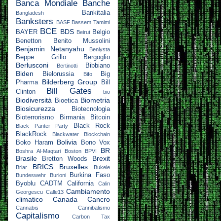
Banca Mondiale
Banche
Bankitalia
Bangladesh
Banksters
BASF
Bassem Tamimi
BCE
BDS
BAYER
Belgio
Beirut
Benetton
Benito Mussolini
Benjamin Netanyahu
Benlysta
Beppe Grillo
Bergoglio
Berlusconi
Bibbiano
Bertinotti
Biden
Bielorussia
Big
Bifo
Bilderberg Group
Pharma
Bill
Bill Gates
Clinton
bio
Biodiversità
Biometria
Bioetica
Biosicurezza
Biotecnologia
Bioterrorismo
Birmania
Bitcoin
Black Rock
Black Panter Party
BlackRock
Blackwater
Blockchain
Bolivia
Boko Haram
Bono Vox
BR
Boshra Al-Maqtari
Boston
BPVI
Brasile
Brexit
Bretton Woods
BRICS
Bruxelles
Briar
Bukele
Burkina Faso
Bundeswehr
Burioni
Byoblu
CADTM
California
Calin
Cambiamento
Georgescu
Calle13
climatico
Canada
Cancro
Cannabis
Cannibalismo
Capitalismo
Carbon Tax