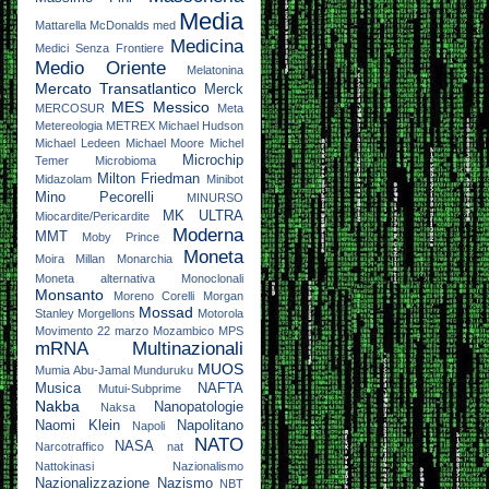
Media
Mattarella
McDonalds
med
Medicina
Medici Senza Frontiere
Medio Oriente
Melatonina
Mercato Transatlantico
Merck
MES
Messico
MERCOSUR
Meta
Metereologia
METREX
Michael Hudson
Michael Ledeen
Michael Moore
Michel
Microchip
Temer
Microbioma
Milton Friedman
Midazolam
Minibot
Mino Pecorelli
MINURSO
MK ULTRA
Miocardite/Pericardite
Moderna
MMT
Moby Prince
Moneta
Moira Millan
Monarchia
Moneta alternativa
Monoclonali
Monsanto
Moreno Corelli
Morgan
Mossad
Stanley
Morgellons
Motorola
Movimento 22 marzo
Mozambico
MPS
mRNA
Multinazionali
MUOS
Mumia Abu-Jamal
Munduruku
Musica
NAFTA
Mutui-Subprime
Nakba
Nanopatologie
Naksa
Naomi Klein
Napolitano
Napoli
NATO
NASA
Narcotraffico
nat
Nattokinasi
Nazionalismo
Nazionalizzazione
Nazismo
NBT