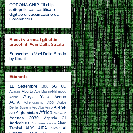
CORONA-CHIP: "Il chip
sottopelle con certificato
digitale di vaccinazione da
Coronavirus"
Ricevi via email gli ultimi
articoli di Voci Dalla Strada
Subscribe to Voci Dalla Strada
by Email
Etichette
11 Settembre
5G
6G
1968
Aborto
Abacus
Abu Mazen/Mahmoud
Abya Yala
Acqua
Abbas
ACTA
Adrenocromo
ADS Active
Af-Pak
Denial System
Aed Abu Amro
Africa
Afghanistan
AfD
AGCOM
Agenda 2030
Agenda 21
Agricoltura
Ahed
Agroforestazione
AIFA
Al
Tamimi
AIDS
AIPAC