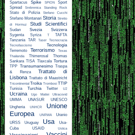
Spike
Spartacus
Sport
SPION
Spread
Srebrenica
Standing Rock
Stato di Polizia
Stefano Cucchi
Storia
Stefano Montanari
Stretto
Studi Scientifici
di Hormuz
Svezia
Svizzera
Sudan
Sygenta
Syriza
TAFTA
T
Tanzania
TAR
Taser
Tecnocrazia
Tecnologia
Tecnofascismo
Terrorismo
Terremoto
Texas
Thimerosal
Thomas
Thailandia
Tortura
Sankara
TISA
Tlaxcala
Transumanesimo
TPP
Traspa
Trattato di
& Renza
Lisbona
Trattato di Maastricht
Troika
TTIP
Tricontinental
Trombosi
Turchia
Tunisia
Twitter
U2
Ucraina
Ugo Mattei
Ultracovid
UMMA
UNASUR
UNESCO
Unione
Ungheria
UNHCR
Europea
Uranio
UNRWA
Usa
URSS
Uruguay
Usa-
Cuba
USAID
Ustica
Vaccini