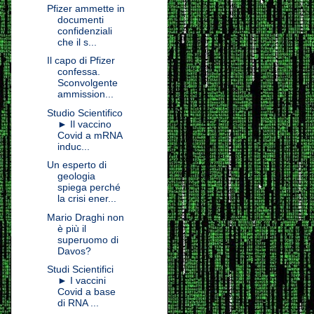
Pfizer ammette in
documenti
confidenziali
che il s...
Il capo di Pfizer
confessa.
Sconvolgente
ammission...
Studio Scientifico
► Il vaccino
Covid a mRNA
induc...
Un esperto di
geologia
spiega perché
la crisi ener...
Mario Draghi non
è più il
superuomo di
Davos?
Studi Scientifici
► I vaccini
Covid a base
di RNA ...