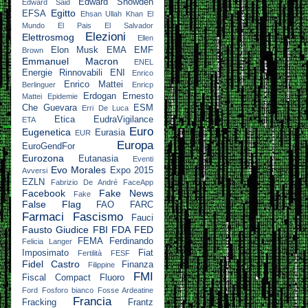
Edward Snowden
Edward Said
Egitto
EFSA
Ehsan Ullah Khan
El
Mundo
El Pais
El Salvador
Elezioni
Elettrosmog
Ellen
Elon Musk
EMA
EMF
Brown
Emmanuel Macron
ENEL
Energie Rinnovabili
ENI
Enrico
Enrico Mattei
Berlinguer
Enricp
Erdogan
Ernesto
Mattei
Epidemie
Che Guevara
ESM
Erri De Luca
Etica
EudraVigilance
ETA
Euro
Eugenetica
Eurasia
EUR
Europa
EuroGendFor
Eurozona
Eutanasia
Eventi
Evo Morales
Expo 2015
Avversi
EZLN
Fabrizio De André
FaceApp
Facebook
Fake News
Fake
False Flag
FAO
FARC
Farmaci
Fascismo
Fauci
Fausto Giudice
FBI
FDA
FED
FEMA
Ferdinando
Felicia Langer
Imposimato
Fiat
Fertilità
FESF
Fidel Castro
Finanza
Filippine
FMI
Fiscal Compact
Fluoro
Ford
Fosforo bianco
Fosse Ardeatine
Francia
Fracking
Frantz