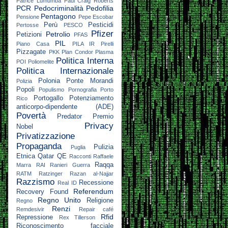
Patrice Lumumba
Paul Craig Roberts
PCR
Pedocriminalità
Pedofilia
Pentagono
Pensione
Pepe Escobar
Perù
Pesticidi
Pertosse
PESCO
Pfizer
Petrolio
Petizioni
PFAS
PIL
Piano Casa
PILA IR
Pirelli
Pizzagate
PKK
Plan Condor
Plasma
Politica Interna
POI
Poliomelite
Politica Internazionale
Polonia
Ponte Morandi
Polizia
Popoli
Populismo
Pornografia
Porto
Portogallo
Potenziamento
Rico
anticorpo-dipendente (ADE)
Povertà
Predator
Premio
Privacy
Nobel
Privatizzazione
Propaganda
Pulizia
Puglia
Etnica
Qatar
QE
Racconti
Raffaele
Raqqa
Marra
RAI
Ranieri Guerra
RATM
Ratzinger
Razan al-Najjar
Razzismo
Recessione
Real ID
Referendum
Recovery Found
Regno Unito
Religione
Regno
Renzi
Remdesivir
Repair café
Rfid
Repressione
Rex Tillerson
Riconoscimento facciale