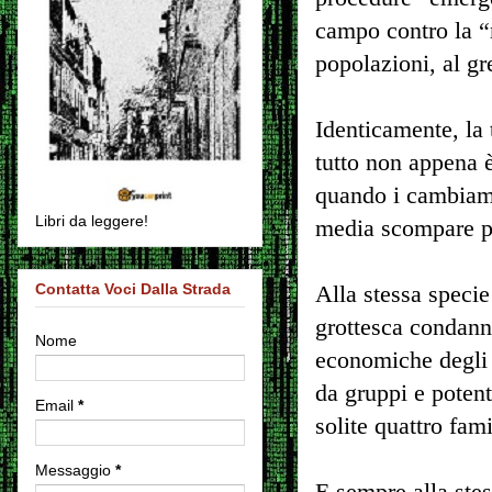
campo contro la “
popolazioni, al gr
Identicamente, la 
tutto non appena è
quando i cambiame
Libri da leggere!
media scompare per
Contatta Voci Dalla Strada
Alla stessa specie
grottesca condanna
Nome
economiche degli s
da gruppi e potent
Email
*
solite quattro fami
Messaggio
*
E sempre alla ste