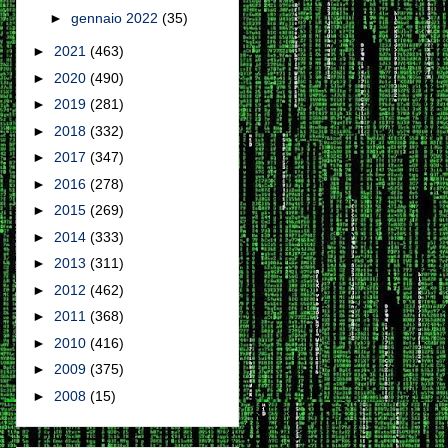
►
gennaio 2022
(35)
►
2021
(463)
►
2020
(490)
►
2019
(281)
►
2018
(332)
►
2017
(347)
►
2016
(278)
►
2015
(269)
►
2014
(333)
►
2013
(311)
►
2012
(462)
►
2011
(368)
►
2010
(416)
►
2009
(375)
►
2008
(15)