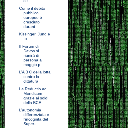
se...
Come il debito
pubblico
europeo è
cresciuto
durant...
Kissinger, Jung e
Io
Il Forum di
Davos si
riunirà di
persona a
maggio p...
L’A B C della lotta
contro la
dittatura
La Reductio ad
Mendicum
grazie ai soldi
della BCE
L’autonomia
differenziata e
l'incognita del
Super-...