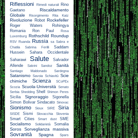
Riflessioni
Rino
Rimedi naturali
Riscaldamento
Gaetano
Globale
Risorgimento
Rita Katz
Rivoluzione
Rockefeller
Robot
Roger Waters
Rohingya
Romania
Ron Paul
Rosa
Rothschild
Roundup
Luxemburg
Russia
RSV
Ruanda
sa
Sabra e
Saddam
Chatila
Sabrina Ferilli
Hussein
Sahara Occidentale
Salute
Saharawi
Salvador
Sanità
Allende
Salvini
Sandoz
Santiago Maldonado
Sardegna
Satanismo
Scie
Savoia
Schiavitù
Scienza
chimiche
SCoPEx
Scuola-Università
Scozia
Senato
Shell
Serbia
Shedding
Shimon Peres
Signoraggio
Sicilia
Sigonella
Simon Bolivar
Sindacato
Sinovac
Sionismo
Siria
Sioux
SIRE
Sismi
SISDE
Slovacchia
Slovenia
Smart Cities
SME
Smart dust
Socialismo
Somalia
Solidarietà
Soros
Sorveglianza massiva
Sovranità
Spagna
Spars