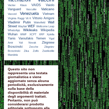
Vaccinazioni
VAIDS
Vaiolo
Vaclav Klaus
Vaticano
Vanguard
Vasculite
Venezuela
Vietnam
Vaxxed
Vittorio Arrigoni
Virginia Raggi
Vit K
Vladimir Putin
Wall
Wakefield
Street
WEF
Wayfair
Wellcome Leap
Wikileaks
Wikipedia
WhatsApp
Wuhan
WWF
XCPT
XRP
Xylella
Yanis Varoufakis
Yemen
Yigal
Zbigniew
Amir
Yuli Novak
Brzezinski
Zecche
Zibgniev
Brzezinski
Zika
Zolfo
Zwelivelile
Mandela
Questo sito non
rappresenta una testata
giornalistica e viene
aggiornato senza alcuna
periodicità, esclusivamente
sulla base della
disponibilità di materiale
degli argomenti trattati.
Pertanto, non può
considerarsi prodotto
editoriale sottoposto alla