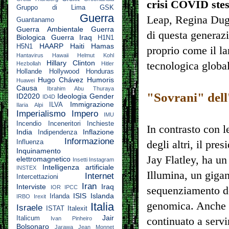
crisi COVID ste
Gruppo di Lima
GSK
Guerra
Leap, Regina Dug
Guantanamo
Guerra Ambientale
Guerra
di questa generazi
Biologica
Guerra Iraq
H1N1
HAARP
Haiti
Hamas
H5N1
proprio come il la
Hantavirus
Hawaii
Helmut Kohl
Hillary Clinton
tecnologica globa
Hezbollah
Hitler
Hollande
Hollywood
Honduras
Hugo Chávez
Humoris
Huawei
Causa
Ibrahim Abu Thuraya
"Sovrani" dell
ID2020
Ideologia Gender
ID4D
Immigrazione
ILVA
Ilaria Alpi
Imperialismo
Impero
IMU
Incendio
Inceneritori
Inchieste
In contrasto con 
India
Inflazione
Indipendenza
Informazione
Influenza
degli altri, il pr
Inquinamento
Jay Flatley, ha un
elettromagnetico
Insetti
Instagram
Intelligenza artificiale
INSTEX
Illumina, un gigan
Internet
Intercettazioni
Iran
Interviste
Iraq
IOR
IPCC
sequenziamento de
ISIS
Islanda
Irlanda
IRBO
Irexit
genomica. Anche s
Italia
Israele
ISTAT
Italexit
Jair
Italicum
Ivan Pinheiro
continuato a servi
Bolsonaro
Jarawa
Jean Monnet