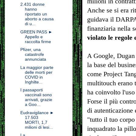
milioni in contrat
2.431 donne
Anche se si era ri
hanno
riportato un
guidava il DARPA,
aborto a causa
di u...
finanziaria nella 
GREEN PASS ►
violato le regole 
Appello e
raccolta firme
Pfizer, una
catastrofe
A Google, Dugan ha
annunciata
la base del busine
La maggior parte
delle morti per
come Project Tango
COVID in
multitouch erano t
Inghilte...
I passaporti
ha coinvolto l'uso
vaccinali sono
arrivati, grazie
Forse il più contr
a Goo...
di autenticazione 
Eudravigilance ►
17.503
"tutto il tuo corp
MORTI, 1,7
milioni di lesi...
inquadrato la pill
La