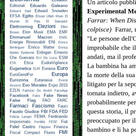
Un articolo pubbl
Eduardo Galeano
Editoriali
Experimental Me
Edward Snowden
Edward Said
Egitto
EFSA
Ehsan Ullah Khan
El
Farrar: When Disa
Mundo
El Pais
El Salvador
Elezioni
Elettrosmog
Ellen
colpisce)
Farrar, r
Elon Musk
EMA
EMF
Brown
Emmanuel Macron
"Le persone dell'O
ENEL
Energie Rinnovabili
ENI
Enrico
improbabile che i
Enrico Mattei
Berlinguer
Enricp
Erdogan
Ernesto
Mattei
Epidemie
andati, ma il pro
Che Guevara
ESM
Erri De Luca
Etica
EudraVigilance
ETA
La bambina ha amm
Euro
Eugenetica
Eurasia
EUR
Europa
la morte della su
EuroGendFor
Eurozona
Eutanasia
Eventi
litigato per la sep
Evo Morales
Expo 2015
Avversi
EZLN
Fabrizio De André
FaceApp
tornata indietro, a
Facebook
Fake News
Fake
False Flag
FAO
FARC
probabilmente per
Farmaci
Fascismo
Fauci
questa storia, il 
Fausto Giudice
FBI
FDA
FED
FEMA
Ferdinando
Felicia Langer
preoccupato per i
Imposimato
Fiat
Fertilità
FESF
Fidel Castro
Finanza
Filippine
bambino e li ha por
FMI
Fiscal Compact
Fluoro