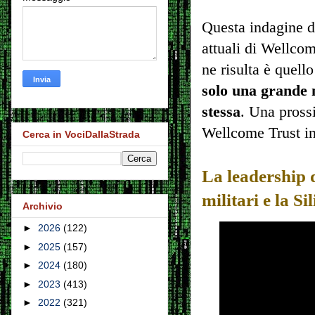
Questa indagine 
attuali di Wellco
ne risulta è quell
solo una grande m
stessa
. Una pross
Wellcome Trust ins
Cerca in VociDallaStrada
La leadership 
militari e la Si
Archivio
►
2026
(122)
►
2025
(157)
►
2024
(180)
►
2023
(413)
►
2022
(321)