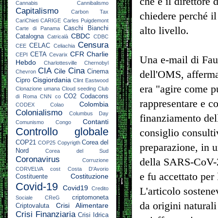
che è il direttore
Cannabis
Cannibalismo
Capitalismo
Carbon Tax
chiedere perché il
CariChieti
CARIGE
Carles Puigdemont
Caschi Bianchi
alto livello.
Carte di Panama
CBDC
Catalogna
Catricalà
CDBC
Censura
CELAC
CEE
Celiachia
CFR
Charlie
CETA
CEPI
Cevarix
Una e-mail di Fau
Hebdo
Charlottesville
Chernobyl
CIA
Cina
Cile
Cinema
Chevron
dell'OMS, afferma
Cisgiordania
Cipro
Clint Eastwood
era "agire come p
Clonazione umana
Cloud seeding
Club
CO2
Codacons
di Roma
CNN
co
rappresentare e co
Colombia
CODEX
Colao
Colonialismo
Columbus Day
finanziamento del
Contanti
Comunismo
Congo
Controllo globale
consiglio consult
COP21
Corea del
COP25
Copyrigth
preparazione, in u
Nord
Corea del Sud
Coronavirus
della SARS-CoV-2
Corruzione
CORVELVA
cost
Costa D'Avorio
e fu accettato pe
Costituzione
Costituente
Covid-19
Covid19
Credito
L'articolo sosten
criptomoneta
Sociale
CReG
da origini natural
Crisi Alimentare
Criptovaluta
Crisi Finanziaria
Crisi Idrica