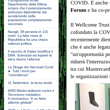
Il programma IA del
COVID. È anche
Dipartimento della Difesa
scopre che il potenziamento
Forum
e ha co-pr
anticorpo-dipendente sta
accelerando nella
popolazione completamente
vaccinata
Il Wellcome Trust
cofondato la COVI
Navigli, 38 persone in 115
metri. La fake news di
recentemente diet
Repubblica ha una chiara
valenza politica
che è anche legat
Il vaccino di Gates modifica il
"un'opportunità pe
DNA: Scienziati ed esperti di
etica danno l’allarme
ridurrà l'interruzi
La Strage dei Vaccinati Covid
tra cui Mastercard
► Tutti i morti per
"coincidenza"
le organizzazioni 
11 Settembre: la terza verità
6000 Medici tedeschi contro il
Terrorismo mediatico:
Il coronavirus “è un falso
allarme globale”