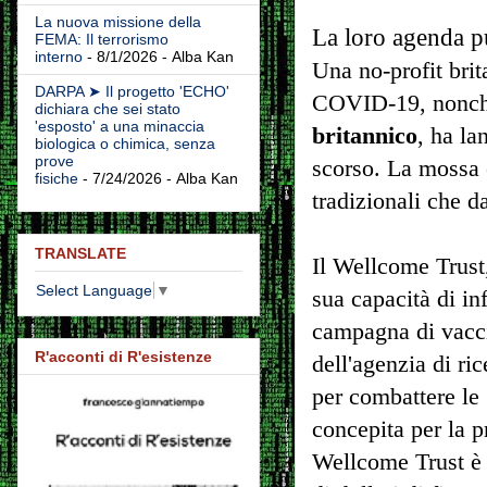
La nuova missione della
La loro agenda p
FEMA: Il terrorismo
interno
- 8/1/2026
- Alba Kan
Una no-profit brit
DARPA ➤ Il progetto 'ECHO'
COVID-19, nonché 
dichiara che sei stato
'esposto' a una minaccia
britannico
, ha la
biologica o chimica, senza
prove
scorso. La mossa è
fisiche
- 7/24/2026
- Alba Kan
tradizionali che d
TRANSLATE
Il Wellcome Trust
Select Language
▼
sua capacità di in
campagna di vacci
R'acconti di R'esistenze
dell'agenzia di ri
per combattere le 
concepita per la p
Wellcome Trust è 