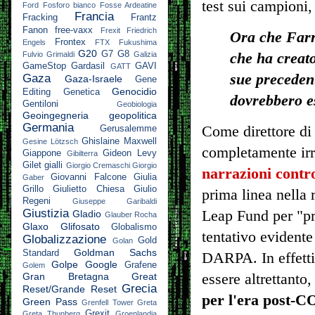
test sui campioni,
Ford
Fosforo bianco
Fosse Ardeatine
Francia
Fracking
Frantz
Fanon
free-vaxx
Frexit
Friedrich
Ora che Farr
Frontex
Engels
FTX
Fukushima
G20
G7
G8
Fulvio Grimaldi
Galizia
che ha creato
GameStop
Gardasil
GAVI
GATT
sue precedent
Gaza
Gaza-Israele
Gene
Genocidio
Editing
Genetica
dovrebbero e
Gentiloni
Geobiologia
Geoingegneria
geopolitica
Germania
Come direttore di 
Gerusalemme
Ghislaine Maxwell
Gesine Lötzsch
completamente irr
Giappone
Gideon Levy
Gibilterra
Gilet gialli
Giorgio Cremaschi
Giorgio
narrazioni contr
Giovanni Falcone
Giulia
Gaber
Grillo
Giulietto Chiesa
Giulio
prima linea nella
Regeni
Giuseppe Garibaldi
Giustizia
Leap Fund per "pr
Gladio
Glauber Rocha
Glaxo
Glifosato
Globalismo
tentativo evidente
Globalizzazione
Gold
Golan
Goldman Sachs
Standard
DARPA. In effetti
Golpe
Google
Grafene
Golem
Gran Bretagna
Great
essere altrettanto
Grecia
Reset/Grande Reset
per l'era post-C
Green Pass
Grenfell Tower
Greta
Grexit
Greta Thunberg
Groenlandia