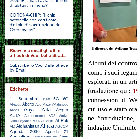
2025 ► L'Italia avrà 18 milioni
di abitanti in meno?
CORONA-CHIP: "Il chip
sottopelle con certificato
digitale di vaccinazione da
Coronavirus"
Il direttore del Wellcome Trus
Ricevi via email gli ultimi
articoli di Voci Dalla Strada
Alcuni dei controv
Subscribe to Voci Dalla Strada
by Email
come i suoi legam
esplorati in un a
Etichette
(traduzione qui:
1
11 Settembre
5G
connessioni di W
6G
1968
Aborto
Abacus
Abu Mazen/Mahmoud
cui uso è stato or
Abya Yala
Acqua
Abbas
ACTA
Adrenocromo
ADS Active
nell'introduzione,
Af-Pak
Denial System
Aed Abu Amro
Africa
Afghanistan
indagine
Unlimit
AfD
AGCOM
Agenda 2030
Agenda 21
Agricoltura
Ahed
Agroforestazione