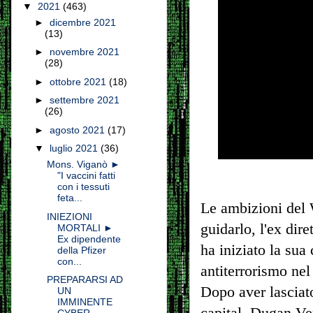
▼
2021
(463)
►
dicembre 2021
(13)
►
novembre 2021
(28)
►
ottobre 2021
(18)
►
settembre 2021
(26)
►
agosto 2021
(17)
▼
luglio 2021
(36)
Mons. Viganò ►
"I vaccini fatti
con i tessuti
feta...
Le ambizioni del 
INIEZIONI
guidarlo, l'ex di
MORTALI ►
Ex dipendente
ha iniziato la sua
della Pfizer
con...
antiterrorismo ne
PREPARARSI AD
Dopo aver lasciat
UN
IMMINENTE
capital, Dugan Ven