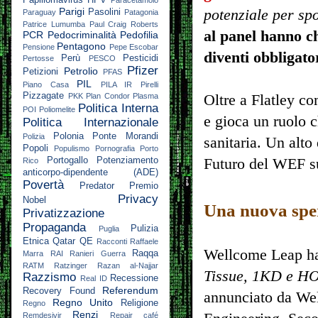
Parigi
potenziale per spo
Pasolini
Paraguay
Patagonia
Patrice Lumumba
Paul Craig Roberts
al panel hanno c
PCR
Pedocriminalità
Pedofilia
Pentagono
Pensione
Pepe Escobar
diventi obbligato
Perù
Pesticidi
Pertosse
PESCO
Pfizer
Petrolio
Petizioni
PFAS
PIL
Piano Casa
PILA IR
Pirelli
Pizzagate
PKK
Plan Condor
Plasma
Oltre a Flatley c
Politica Interna
POI
Poliomelite
e gioca un ruolo c
Politica Internazionale
Polonia
Ponte Morandi
Polizia
sanitaria. Un alto
Popoli
Populismo
Pornografia
Porto
Portogallo
Potenziamento
Futuro del WEF s
Rico
anticorpo-dipendente (ADE)
Povertà
Predator
Premio
Privacy
Nobel
Una nuova spe
Privatizzazione
Propaganda
Pulizia
Puglia
Etnica
Qatar
QE
Racconti
Raffaele
Wellcome Leap ha
Raqqa
Marra
RAI
Ranieri Guerra
RATM
Ratzinger
Razan al-Najjar
Tissue, 1KD e H
Razzismo
Recessione
Real ID
Referendum
Recovery Found
annunciato da We
Regno Unito
Religione
Regno
Renzi
Remdesivir
Repair café