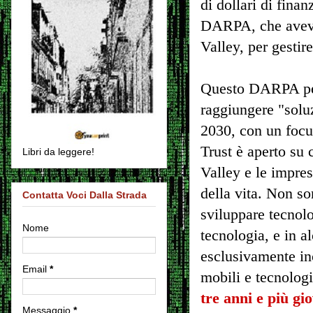
di dollari di fina
DARPA, che avevan
Valley, per gestire
Questo DARPA per
raggiungere "soluz
2030, con un focus
Trust è aperto su
Libri da leggere!
Valley e le impre
della vita. Non so
Contatta Voci Dalla Strada
sviluppare tecnol
Nome
tecnologia, e in 
esclusivamente ince
Email
*
mobili e tecnolog
tre anni e più gi
Messaggio
*