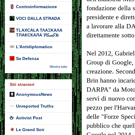
Controinformazione
fondazione della 
presidente e diret
VOCI DALLA STRADA
a lavorare alla DA
TLAXCALA ΤΛΑΞΚΑΛΑ
direttamente sott
ТЛАКСКАЛА تلاكسكالا
L'Antidiplomatico
Nel 2012, Gabrie
Sa Defenza
Group di Google, d
Mostra tutto
creazione. Second
Brin hanno incari
Siti stranieri
DARPA" da Motoro
AnonymousNews
servì di nuovo co
Unreported Truths
pezzo per l'Harva
delle "Forze Speci
Activist Post
pubblico che quel
Le Grand Soir
Google nel 2014, 