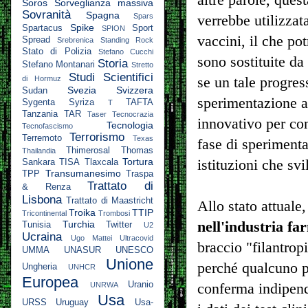
Soros
Sorveglianza massiva
Sovranità
Spagna
Spars
verrebbe utilizzata
Spike
Spartacus
Sport
SPION
vaccini, il che po
Spread
Srebrenica
Standing Rock
Stato di Polizia
Stefano Cucchi
sono sostituite da
Storia
Stefano Montanari
Stretto
Studi Scientifici
di Hormuz
se un tale progres
Svezia
Svizzera
Sudan
sperimentazione an
Sygenta
Syriza
TAFTA
T
Tanzania
TAR
Taser
Tecnocrazia
innovativo per con
Tecnologia
Tecnofascismo
Terrorismo
Terremoto
Texas
fase di speriment
Thimerosal
Thomas
Thailandia
Tortura
istituzioni che sv
Sankara
TISA
Tlaxcala
Transumanesimo
TPP
Traspa
Trattato di
& Renza
Lisbona
Trattato di Maastricht
Allo stato attuale,
Troika
TTIP
Tricontinental
Trombosi
Turchia
nell'industria fa
Tunisia
Twitter
U2
Ucraina
Ugo Mattei
Ultracovid
braccio "filantrop
UMMA
UNASUR
UNESCO
Unione
perché qualcuno p
Ungheria
UNHCR
Europea
Uranio
UNRWA
conferma indipende
Usa
URSS
Uruguay
Usa-