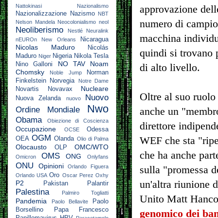
Nattokinasi
Nazionalismo
approvazione del
Nazionalizzazione
Nazismo
NBT
numero di campion
Nelson Mandela
Neocolonialismo
neol
Neoliberismo
Nestlé
Neuralink
macchina individua
Nicaragua
nEUROn
New Orleans
Nicolas Maduro
Nicolás
quindi si trovano p
Maduro
Nigeria
Nikola Tesla
Niger
NO TAV
Noam
Nino Galloni
di alto livello.
Chomsky
Norman
Noble Jump
Finkelstein
Norvegia
Notre Dame
Nucleare
Novartis
Novavax
Oltre al suo ruolo
Nuovo
Nuova Zelanda
nuovo
Nwo
Ordine Mondiale
anche un "membro 
Obama
Obiezione di Coscienza
direttore indipen
Occupazione
Odessa
OCSE
OGM
WEF che sta "ripe
OEA
Olanda
Olio di Palma
Olocausto
OMC/WTO
OLP
che ha anche parte
OMS
ONG
Omicron
Onlyfans
ONU
Opinioni
Orlando Figuera
sulla "promessa de
Oro
Orlando USA
Oscar Perez
Oxhy
un'altra riunione 
P2
Pakistan
Palantir
Palestina
Palmiro Togliatti
Unito Matt Hanc
Pandemia
Paolo
Paolo Bellavite
Borsellino
Papa Francesco
genomico dei bam
Papillomavirus HPV
Paracetamolo