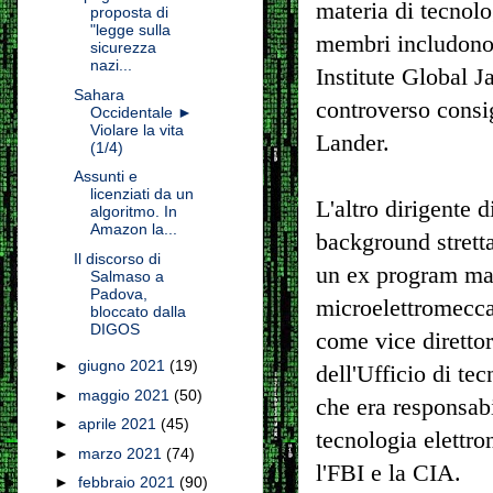
materia di tecnolo
proposta di
"legge sulla
membri includono
sicurezza
nazi...
Institute Global 
Sahara
controverso consig
Occidentale ►
Violare la vita
Lander.
(1/4)
Assunti e
licenziati da un
L'altro dirigente 
algoritmo. In
Amazon la...
background strett
Il discorso di
un ex program man
Salmaso a
Padova,
microelettromecca
bloccato dalla
DIGOS
come vice diretto
►
giugno 2021
(19)
dell'Ufficio di tec
►
maggio 2021
(50)
che era responsabil
►
aprile 2021
(45)
tecnologia elettro
►
marzo 2021
(74)
l'FBI e la CIA.
►
febbraio 2021
(90)