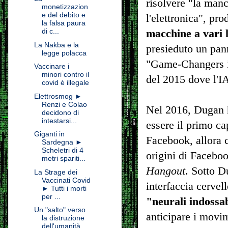
risolvere "la man
monetizzazion
e del debito e
l'elettronica", pr
la falsa paura
di c...
macchine a vari l
La Nakba e la
presieduto un pan
legge polacca
"Game-Changers in
Vaccinare i
minori contro il
del 2015 dove l'IA
covid è illegale
Elettrosmog ►
Renzi e Colao
Nel 2016, Dugan h
decidono di
intestarsi...
essere il primo c
Giganti in
Facebook, allora 
Sardegna ►
Scheletri di 4
origini di Faceboo
metri spariti...
Hangout
. Sotto D
La Strage dei
Vaccinati Covid
interfaccia cervel
► Tutti i morti
per ...
"neurali indossab
Un "salto" verso
anticipare i movim
la distruzione
dell'umanità