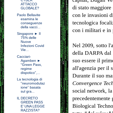
CYBER
ATTACCO
di stato maggiore 
GLOBALE?
con le invasioni d
Paolo Bellavite
esamina le
tecnologica focal
conseguenze
della vacci...
con i militari e i
Singapore ► Il
75% delle
Nuove
Nel 2009, sotto l
Infezioni Covid
Vie...
della DARPA dal se
Cacciari-
suo essere il prim
Agamben ►
“Green Pass,
all'agenzia per il
regime
dispotico”,...
Durante il suo ma
La tecnologia di
Convergence Tech
“neuromodulaz
ione” basata
social network, la 
sul gra...
precedentemente g
IL DECRETO
GREEN PASS
Biological Technol
E’ UNA LEGGE
RAZZISTA?