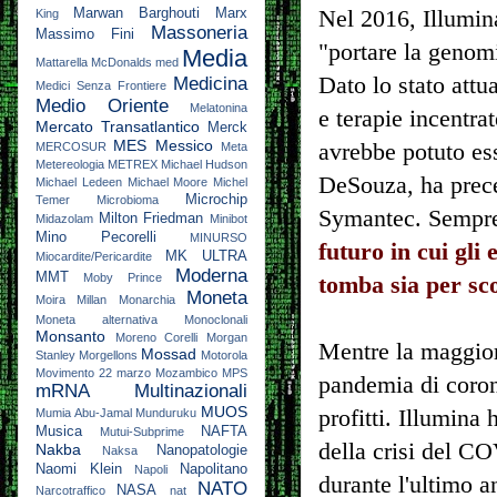
Marwan Barghouti
Marx
Nel 2016, Illumin
King
Massoneria
Massimo Fini
"portare la genomi
Media
Mattarella
McDonalds
med
Dato lo stato attu
Medicina
Medici Senza Frontiere
Medio Oriente
Melatonina
e terapie incentra
Mercato Transatlantico
Merck
MES
Messico
avrebbe potuto es
MERCOSUR
Meta
Metereologia
METREX
Michael Hudson
DeSouza, ha prece
Michael Ledeen
Michael Moore
Michel
Microchip
Temer
Microbioma
Symantec. Sempre 
Milton Friedman
Midazolam
Minibot
Mino Pecorelli
MINURSO
futuro in cui gli
MK ULTRA
Miocardite/Pericardite
Moderna
MMT
Moby Prince
tomba sia per sc
Moneta
Moira Millan
Monarchia
Moneta alternativa
Monoclonali
Monsanto
Moreno Corelli
Morgan
Mentre la maggior 
Mossad
Stanley
Morgellons
Motorola
Movimento 22 marzo
Mozambico
MPS
pandemia di coron
mRNA
Multinazionali
MUOS
profitti. Illumina 
Mumia Abu-Jamal
Munduruku
Musica
NAFTA
Mutui-Subprime
della crisi del COV
Nakba
Nanopatologie
Naksa
Naomi Klein
Napolitano
Napoli
durante l'ultimo a
NATO
NASA
Narcotraffico
nat