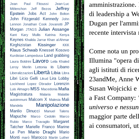
amministrazione. F
Jean Paul Fitoussi
Jean-Luc
Jeffrey
Mélenchon
Jeff Bezos
di leadership a W
Epstein
Jobs Act
John Bolton
John Fitzgerald Kennedy
John
Dugan per l'ammin
JP
Lennon
Jonathan Cook
Jovanotti
Julian Assange
Morgan
JTAGS
recente intervista
Kant
Kary Mullis
Katrina
Kenya
Keynes
Khalida Jarrar
Khan al Ahmar
Kissinger
Kirghizistan
KKK
Klaus Schwab
Come nota un profi
Knesset
Kosovo
Land grabbing
Kurdistan
Lampedusa
Illumina "opera di
Lavoro
Laura Boldrini
Leila Khaled
Libano
Leroy Merlin
Lettonia
lib
agli istituti di r
Libertà
Libia
Liberalizzazioni
Libra
23andMe, Anne Woj
Libri
Licio Gelli
Lira
Lobby
Likud
Lorenzin
Lockheed
Lopez Obrador
Susan Wojcicki e 
M5S
Mafia
Luis Almagro
Macedonia
Magistratura
Malaria
Malattie
a Fast Company:
Malcom X
Mali
autoimmuni
Malesia
Manipolazione
universo e nessun
Mandela
Manlio Dinucci
Manuel Talens
maggior parte del
Mapuche
Marco Cedolin
Marco
Margaret
Rubio
Marco Travaglio
ai consumatori, u
Tatcher
Marielle Franco
Marine
Mario Draghi
Le Pen
Mario
Monti
Marocco
marò
Martin Luther