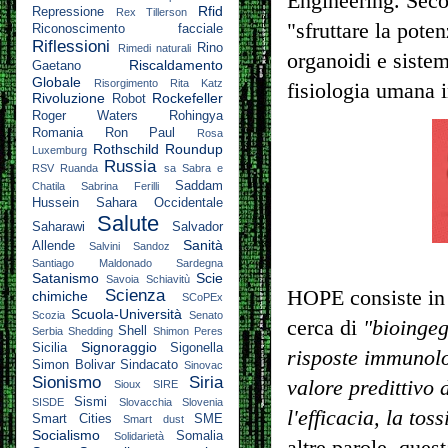
Engineering. Sec
Rfid
Repressione
Rex Tillerson
"sfruttare la pote
Riconoscimento facciale
Riflessioni
Rino
Rimedi naturali
organoidi e sistem
Riscaldamento
Gaetano
Globale
Risorgimento
Rita Katz
fisiologia umana in
Rivoluzione
Rockefeller
Robot
Roger Waters
Rohingya
Romania
Ron Paul
Rosa
Rothschild
Roundup
Luxemburg
Russia
RSV
Ruanda
sa
Sabra e
Saddam
Chatila
Sabrina Ferilli
Hussein
Sahara Occidentale
Salute
Saharawi
Salvador
Sanità
Allende
Salvini
Sandoz
Santiago Maldonado
Sardegna
Satanismo
Scie
Savoia
Schiavitù
Scienza
HOPE consiste in 
chimiche
SCoPEx
Scuola-Università
Scozia
Senato
cerca di
"bioingeg
Shell
Serbia
Shedding
Shimon Peres
Signoraggio
Sicilia
Sigonella
risposte immunolo
Simon Bolivar
Sindacato
Sinovac
Sionismo
Siria
valore predittivo
Sioux
SIRE
Sismi
SISDE
Slovacchia
Slovenia
l'efficacia, la tos
Smart Cities
SME
Smart dust
Socialismo
Somalia
Solidarietà
altre parole, ques