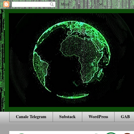
Canale Telegram
Substack
WordPress
GAB