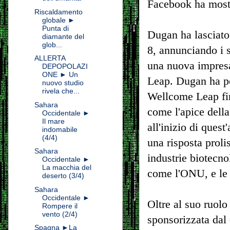
Facebook ha mostra
Riscaldamento
globale ►
Punta di
Dugan ha lasciato
diamante del
glob...
8, annunciando i s
ALLERTA
una nuova impresa
DEPOPOLAZI
ONE ► Un
Leap. Dugan ha poi
nuovo studio
rivela che...
Wellcome Leap fin
Sahara
come l'apice della
Occidentale ►
Il mare
all'inizio di ques
indomabile
(4/4)
una risposta proli
Sahara
industrie biotecno
Occidentale ►
La macchia del
come l'ONU, e le 
deserto (3/4)
Sahara
Occidentale ►
Oltre al suo ruol
Rompere il
vento (2/4)
sponsorizzata dal
Spagna ►La