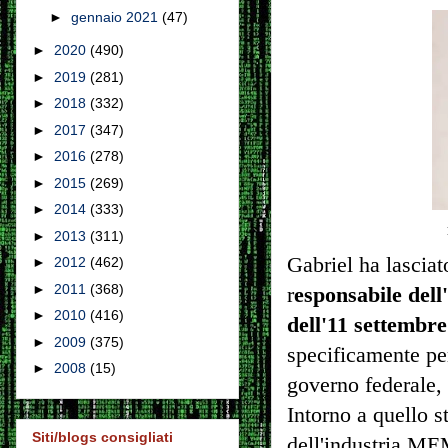
►
gennaio 2021
(47)
►
2020
(490)
►
2019
(281)
►
2018
(332)
►
2017
(347)
►
2016
(278)
►
2015
(269)
►
2014
(333)
►
2013
(311)
Gabriel ha lascia
►
2012
(462)
►
2011
(368)
r
esponsabile dell
►
2010
(416)
dell'11 settembr
►
2009
(375)
specificamente per
►
2008
(15)
governo federale,
Intorno a quello s
Siti/blogs consigliati
dell'industria ME