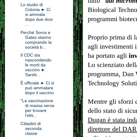
tutto
"dai microbi
Lo studio di
Biological Techn
Colonia ► Ci
si ammala
programmi biotecno
dopo due dosi
...
Perché Soros e
Proprio prima di l
Gates stanno
comprando la
agli investimenti 
società b...
ha portato agli
inv
Il CDC sta
nascondendo
Lo scienziato del
le morti da
vaccino ►
programma, Dan Wa
Sareb...
Technology Soluti
È ufficiale ► Ci si
può ammalare
dopo il vaccino
Mentre gli sforzi
“La vaccinazione
di massa serve
dello stato di sic
per trovare
l’elis...
Dugan è stata inda
Cittadini di
direttore del DA
seconda
classe