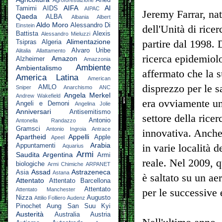
AIFA
Al
Tamimi
AIDS
AIPAC
Jeremy Farrar, na
Qaeda
ALBA
Albania
Albert
Aldo Moro
Alessandro Di
Einstein
dell'Unità di rice
Battista
Alexis
Alessandro Mieluzzi
Alimentazione
partire dal 1998. 
Tsipras
Algeria
Alvaro Uribe
Alitalia
Allattamento
ricerca epidemiolo
Amazon
Alzheimer
Amazzonia
Ambiente
Ambientalismo
affermato che la s
America Latina
American
disprezzo per le s
AMLO
Sniper
Anarchismo
ANC
Angela Merkel
Andrew Wakefield
era ovviamente u
Angeli e Demoni
Angelina Jolie
Anniversari
Antisemitismo
settore della rice
Antonio
Antonella Randazzo
Gramsci
Antonio Ingroia
Antrace
innovativa. Anche
Apartheid
Appelli
Apple
Apeel
Arabia
Appuntamenti
in varie località
Aquarius
Armi
Saudita
Argentina
Armi
reale. Nel 2009, q
biologiche
Armi Chimiche
ARPANET
Assad
Astrazeneca
Asia
Astana
è saltato su un ae
Attentato
Attentato Barcellona
Attentato
Attentato Manchester
per le successive
Nizza
Augusto
Attilio Folliero
Audenz
Pinochet
Aung San Suu Kyi
Austerità
Australia
Austria