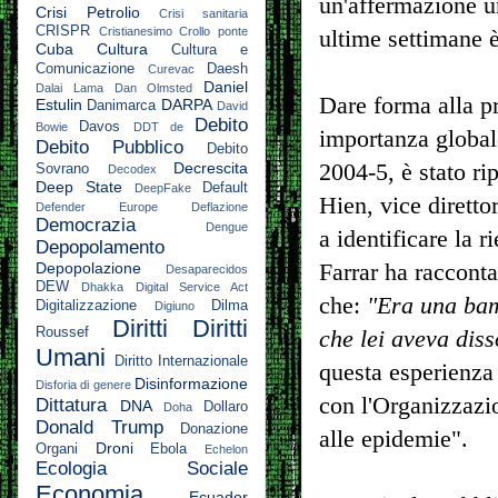
un'affermazione u
Crisi Petrolio
Crisi sanitaria
CRISPR
Cristianesimo
Crollo ponte
ultime settimane è
Cuba
Cultura
Cultura e
Comunicazione
Daesh
Curevac
Daniel
Dalai Lama
Dan Olmsted
Dare forma alla pr
Estulin
DARPA
Danimarca
David
Debito
Davos
Bowie
DDT
de
importanza globale
Debito Pubblico
Debito
Decrescita
2004-5, è stato ri
Sovrano
Decodex
Deep State
Default
DeepFake
Hien, vice diretto
Defender Europe
Deflazione
Democrazia
Dengue
a identificare la 
Depopolamento
Depopolazione
Farrar ha racconta
Desaparecidos
DEW
Dhakka
Digital Service Act
che:
"Era una bam
Digitalizzazione
Dilma
Digiuno
Diritti
Diritti
Roussef
che lei aveva diss
Umani
Diritto Internazionale
questa esperienza 
Disinformazione
Disforia di genere
con l'Organizzazio
Dittatura
DNA
Dollaro
Doha
Donald Trump
Donazione
alle epidemie".
Droni
Organi
Ebola
Echelon
Ecologia Sociale
Economia
Ecuador