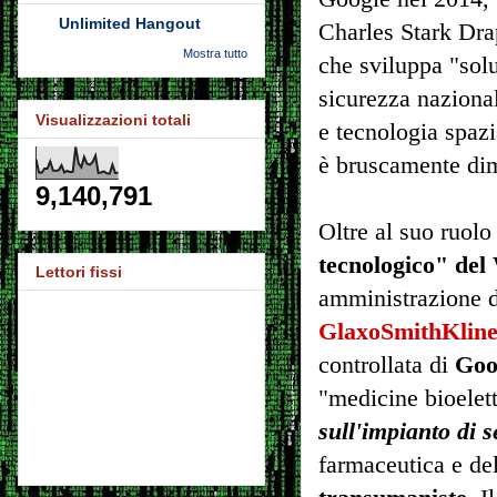
Unlimited Hangout
Charles Stark Dra
Mostra tutto
che sviluppa "sol
sicurezza nazional
Visualizzazioni totali
e tecnologia spazi
è bruscamente di
9,140,791
Oltre al suo ruol
tecnologico" de
Lettori fissi
amministrazione d
GlaxoSmithKline
controllata di
Goo
"medicine bioelet
sull'impianto di 
farmaceutica e del