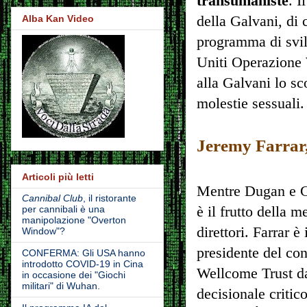
transumaniste
. I
della Galvani, di 
Alba Kan Video
programma di svil
Uniti Operazione 
alla Galvani lo s
molestie sessuali.
Jeremy Farrar
Articoli più letti
Mentre Dugan e G
Cannibal Club
, il ristorante
per cannibali è una
è il frutto della
manipolazione "Overton
direttori. Farrar 
Window"?
presidente del con
CONFERMA: Gli USA hanno
introdotto COVID-19 in Cina
Wellcome Trust da
in occasione dei "Giochi
militari" di Wuhan.
decisionale critico