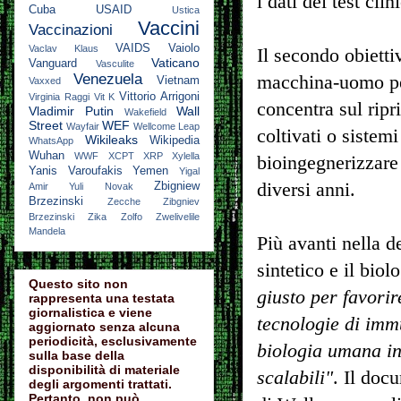
i dati dei test cli
Cuba
USAID
Ustica
Vaccini
Vaccinazioni
VAIDS
Vaiolo
Vaclav Klaus
Il secondo obietti
Vaticano
Vanguard
Vasculite
Venezuela
macchina-uomo per 
Vietnam
Vaxxed
Vittorio Arrigoni
Virginia Raggi
Vit K
concentra sul ripr
Vladimir Putin
Wall
Wakefield
Street
WEF
Wayfair
Wellcome Leap
coltivati o sistemi
Wikileaks
Wikipedia
WhatsApp
Wuhan
WWF
XCPT
XRP
Xylella
bioingegnerizzar
Yanis Varoufakis
Yemen
Yigal
diversi anni.
Zbigniew
Amir
Yuli Novak
Brzezinski
Zecche
Zibgniev
Brzezinski
Zika
Zolfo
Zwelivelile
Mandela
Più avanti nella d
sintetico e il bio
Questo sito non
giusto per favorir
rappresenta una testata
giornalistica e viene
tecnologie di immu
aggiornato senza alcuna
periodicità, esclusivamente
biologia umana in 
sulla base della
disponibilità di materiale
scalabili"
. Il doc
degli argomenti trattati.
Pertanto, non può