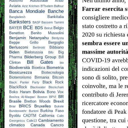
Nell'ultimo anno,
Autismo
Autostrade
Avaaz
Aviaria
Aziz Krichen
B’Tselem
Balfour
Farrar esercita s
Banca Mondiale
Banche
consigliere medico
Bankitalia
Bangladesh
Banksters
BASF
Bassem Tamimi
stato costretto a 
BCE
BDS
BAYER
Belgio
Beirut
Benetton
Benito Mussolini
2020 su richiesta
Benjamin Netanyahu
Benlysta
sembra essere una
Beppe Grillo
Bergoglio
Berlusconi
Bibbiano
Bertinotti
massime autorità
Biden
Bielorussia
Big
Bifo
Bilderberg Group
Pharma
Bill
COVID-19 avrebbe 
Bill Gates
Clinton
bio
Biodiversità
Biometria
indicazioni del co
Bioetica
Biosicurezza
Biotecnologia
sono di solito, pr
Bioterrorismo
Birmania
Bitcoin
Black Rock
Black Panter Party
coinvolte, ma le r
BlackRock
Blackwater
Blockchain
Bolivia
Boko Haram
Bono Vox
contributo di Jer
BR
Boshra Al-Maqtari
Boston
BPVI
Brasile
Brexit
Bretton Woods
ricercatore econom
BRICS
Bruxelles
Briar
Bukele
fondatore di Peak
Burkina Faso
Bundeswehr
Burioni
Byoblu
CADTM
California
Calin
questione, tra cui
Cambiamento
Georgescu
Calle13
climatico
Canada
Cancro