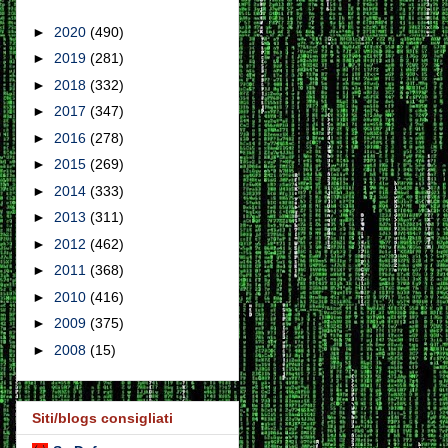
►
2020
(490)
►
2019
(281)
►
2018
(332)
►
2017
(347)
►
2016
(278)
►
2015
(269)
►
2014
(333)
►
2013
(311)
►
2012
(462)
►
2011
(368)
►
2010
(416)
►
2009
(375)
►
2008
(15)
Siti/blogs consigliati