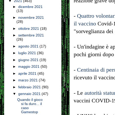
reazione grave do
▼
2021
(463)
►
dicembre 2021
(13)
-
Quattro volontari
►
novembre 2021
(28)
il vaccino
Covid-1
►
ottobre 2021
(18)
"sorveglianza dei 
►
settembre 2021
(26)
- Un'indagine è ap
►
agosto 2021
(17)
►
luglio 2021
(36)
pochi giorni dopo 
►
giugno 2021
(19)
►
maggio 2021
(50)
-
Centinaia di pe
►
aprile 2021
(45)
ricevuto il vaccin
►
marzo 2021
(74)
►
febbraio 2021
(90)
- Le
autorità statu
▼
gennaio 2021
(47)
vaccini COVID-1
Quando il gioco
si fa duro... il
caso
Gamestop