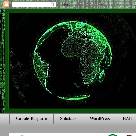
Canale Telegram
Substack
WordPress
GAB