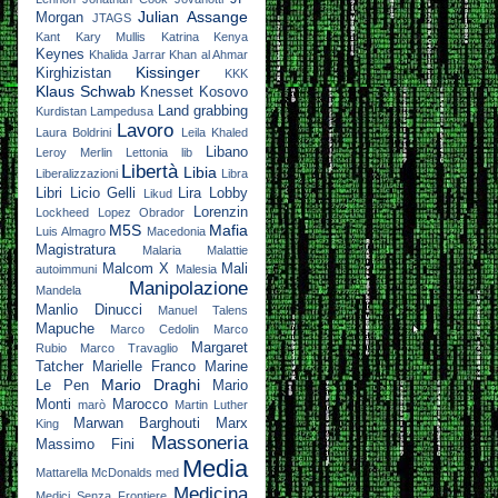
Julian Assange
Morgan
JTAGS
Kant
Kary Mullis
Katrina
Kenya
Keynes
Khalida Jarrar
Khan al Ahmar
Kissinger
Kirghizistan
KKK
Klaus Schwab
Knesset
Kosovo
Land grabbing
Kurdistan
Lampedusa
Lavoro
Laura Boldrini
Leila Khaled
Libano
Leroy Merlin
Lettonia
lib
Libertà
Libia
Liberalizzazioni
Libra
Libri
Licio Gelli
Lira
Lobby
Likud
Lorenzin
Lockheed
Lopez Obrador
M5S
Mafia
Luis Almagro
Macedonia
Magistratura
Malaria
Malattie
Malcom X
Mali
autoimmuni
Malesia
Manipolazione
Mandela
Manlio Dinucci
Manuel Talens
Mapuche
Marco Cedolin
Marco
Margaret
Rubio
Marco Travaglio
Tatcher
Marielle Franco
Marine
Mario Draghi
Le Pen
Mario
Monti
Marocco
marò
Martin Luther
Marwan Barghouti
Marx
King
Massoneria
Massimo Fini
Media
Mattarella
McDonalds
med
Medicina
Medici Senza Frontiere