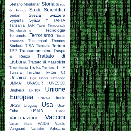
Storia
Stefano Montanari
Stretto
Studi Scientifici
di Hormuz
Svezia
Svizzera
Sudan
Sygenta
Syriza
TAFTA
T
Tanzania
TAR
Taser
Tecnocrazia
Tecnologia
Tecnofascismo
Terrorismo
Terremoto
Texas
Thimerosal
Thomas
Thailandia
Tortura
Sankara
TISA
Tlaxcala
Transumanesimo
TPP
Traspa
Trattato di
& Renza
Lisbona
Trattato di Maastricht
Troika
TTIP
Tricontinental
Trombosi
Turchia
Tunisia
Twitter
U2
Ucraina
Ugo Mattei
Ultracovid
UMMA
UNASUR
UNESCO
Unione
Ungheria
UNHCR
Europea
Uranio
UNRWA
Usa
URSS
Uruguay
Usa-
Cuba
USAID
Ustica
Vaccini
Vaccinazioni
VAIDS
Vaiolo
Vaclav Klaus
Vaticano
Vanguard
Vasculite