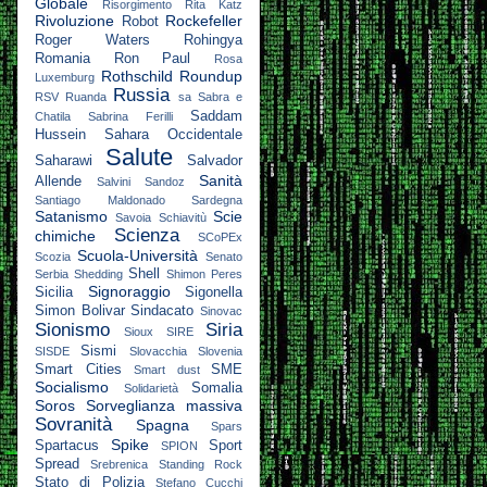
Globale
Risorgimento
Rita Katz
Rivoluzione
Rockefeller
Robot
Roger Waters
Rohingya
Romania
Ron Paul
Rosa
Rothschild
Roundup
Luxemburg
Russia
RSV
Ruanda
sa
Sabra e
Saddam
Chatila
Sabrina Ferilli
Hussein
Sahara Occidentale
Salute
Saharawi
Salvador
Sanità
Allende
Salvini
Sandoz
Santiago Maldonado
Sardegna
Satanismo
Scie
Savoia
Schiavitù
Scienza
chimiche
SCoPEx
Scuola-Università
Scozia
Senato
Shell
Serbia
Shedding
Shimon Peres
Signoraggio
Sicilia
Sigonella
Simon Bolivar
Sindacato
Sinovac
Sionismo
Siria
Sioux
SIRE
Sismi
SISDE
Slovacchia
Slovenia
Smart Cities
SME
Smart dust
Socialismo
Somalia
Solidarietà
Soros
Sorveglianza massiva
Sovranità
Spagna
Spars
Spike
Spartacus
Sport
SPION
Spread
Srebrenica
Standing Rock
Stato di Polizia
Stefano Cucchi