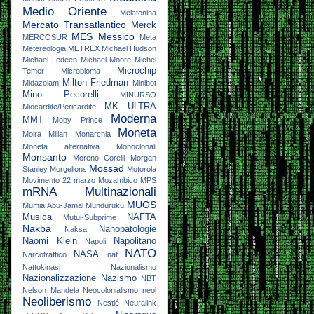
Medio Oriente
Melatonina
Mercato Transatlantico
Merck
MES
Messico
MERCOSUR
Meta
Metereologia
METREX
Michael Hudson
Michael Ledeen
Michael Moore
Michel
Microchip
Temer
Microbioma
Milton Friedman
Midazolam
Minibot
Mino Pecorelli
MINURSO
MK ULTRA
Miocardite/Pericardite
Moderna
MMT
Moby Prince
Moneta
Moira Millan
Monarchia
Moneta alternativa
Monoclonali
Monsanto
Moreno Corelli
Morgan
Mossad
Stanley
Morgellons
Motorola
Movimento 22 marzo
Mozambico
MPS
mRNA
Multinazionali
MUOS
Mumia Abu-Jamal
Munduruku
Musica
NAFTA
Mutui-Subprime
Nakba
Nanopatologie
Naksa
Naomi Klein
Napolitano
Napoli
NATO
NASA
Narcotraffico
nat
Nattokinasi
Nazionalismo
Nazionalizzazione
Nazismo
NBT
Nelson Mandela
Neocolonialismo
neol
Neoliberismo
Nestlé
Neuralink