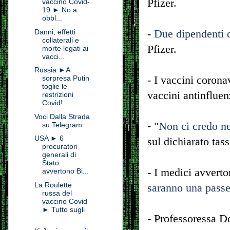
Pfizer.
vaccino Covid-
19 ► No a
obbl...
-
Due dipendenti
Danni, effetti
collaterali e
Pfizer.
morte legati ai
vacci...
Russia ►A
- I vaccini coron
sorpresa Putin
toglie le
vaccini antinfluen
restrizioni
Covid!
Voci Dalla Strada
-
"
Non ci credo 
su Telegram
USA ► 6
sul dichiarato tas
procuratori
generali di
Stato
- I medici avverto
avvertono Bi...
La Roulette
saranno una passe
russa del
vaccino Covid
► Tutto sugli
- Professoressa D
...