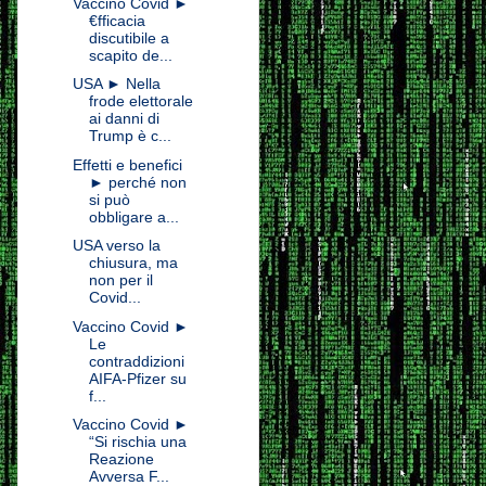
Vaccino Covid ►
€fficacia
discutibile a
scapito de...
USA ► Nella
frode elettorale
ai danni di
Trump è c...
Effetti e benefici
► perché non
si può
obbligare a...
USA verso la
chiusura, ma
non per il
Covid...
Vaccino Covid ►
Le
contraddizioni
AIFA-Pfizer su
f...
Vaccino Covid ►
“Si rischia una
Reazione
Avversa F...