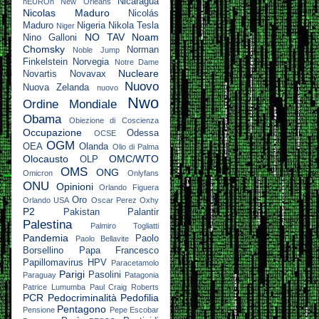
Nicaragua
nEUROn
New Orleans
Nicolas Maduro
Nicolás
Maduro
Nigeria
Nikola Tesla
Niger
NO TAV
Noam
Nino Galloni
Chomsky
Norman
Noble Jump
Finkelstein
Norvegia
Notre Dame
Nucleare
Novartis
Novavax
Nuovo
Nuova Zelanda
nuovo
Nwo
Ordine Mondiale
Obama
Obiezione di Coscienza
Occupazione
Odessa
OCSE
OGM
OEA
Olanda
Olio di Palma
Olocausto
OMC/WTO
OLP
OMS
ONG
Omicron
Onlyfans
ONU
Opinioni
Orlando Figuera
Oro
Orlando USA
Oscar Perez
Oxhy
P2
Pakistan
Palantir
Palestina
Palmiro Togliatti
Pandemia
Paolo
Paolo Bellavite
Borsellino
Papa Francesco
Papillomavirus HPV
Paracetamolo
Parigi
Pasolini
Paraguay
Patagonia
Patrice Lumumba
Paul Craig Roberts
PCR
Pedocriminalità
Pedofilia
Pentagono
Pensione
Pepe Escobar