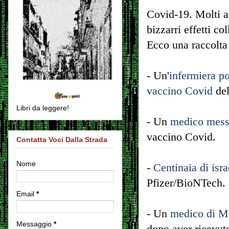
Covid-19. Molti alt
bizzarri effetti co
Ecco una raccolta 
- Un'
infermiera po
vaccino Covid
del
Libri da leggere!
- Un
medico mess
vaccino Covid.
Contatta Voci Dalla Strada
Nome
-
Centinaia di isra
Pfizer/BioNTech.
Email
*
- Un
medico di Mi
Messaggio
*
dopo aver ricevuto