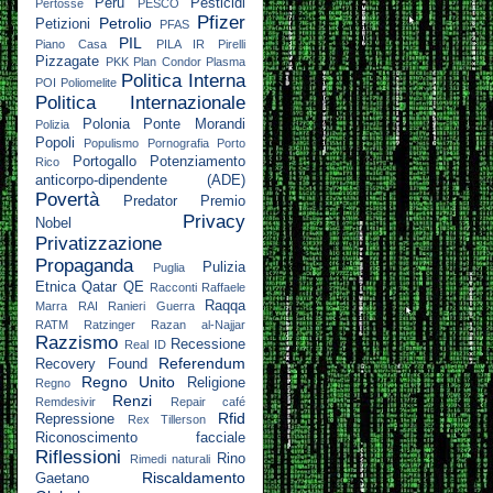
Perù
Pesticidi
Pertosse
PESCO
Pfizer
Petrolio
Petizioni
PFAS
PIL
Piano Casa
PILA IR
Pirelli
Pizzagate
PKK
Plan Condor
Plasma
Politica Interna
POI
Poliomelite
Politica Internazionale
Polonia
Ponte Morandi
Polizia
Popoli
Populismo
Pornografia
Porto
Portogallo
Potenziamento
Rico
anticorpo-dipendente (ADE)
Povertà
Predator
Premio
Privacy
Nobel
Privatizzazione
Propaganda
Pulizia
Puglia
Etnica
Qatar
QE
Racconti
Raffaele
Raqqa
Marra
RAI
Ranieri Guerra
RATM
Ratzinger
Razan al-Najjar
Razzismo
Recessione
Real ID
Referendum
Recovery Found
Regno Unito
Religione
Regno
Renzi
Remdesivir
Repair café
Rfid
Repressione
Rex Tillerson
Riconoscimento facciale
Riflessioni
Rino
Rimedi naturali
Riscaldamento
Gaetano