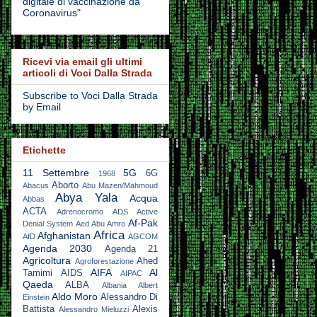
digitale di vaccinazione da
Coronavirus"
Ricevi via email gli ultimi
articoli di Voci Dalla Strada
Subscribe to Voci Dalla Strada
by Email
Etichette
11 Settembre
5G
6G
1968
Aborto
Abacus
Abu Mazen/Mahmoud
Abya Yala
Acqua
Abbas
ACTA
Adrenocromo
ADS Active
Af-Pak
Denial System
Aed Abu Amro
Africa
Afghanistan
AfD
AGCOM
Agenda 2030
Agenda 21
Agricoltura
Ahed
Agroforestazione
AIFA
Al
Tamimi
AIDS
AIPAC
Qaeda
ALBA
Albania
Albert
Aldo Moro
Alessandro Di
Einstein
Battista
Alexis
Alessandro Mieluzzi