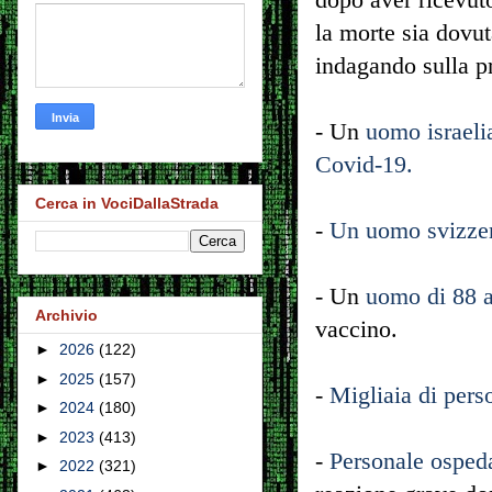
la morte sia dovut
indagando sulla p
- Un
uomo israeli
Covid-19.
Cerca in VociDallaStrada
-
Un uomo svizzero
- Un
uomo di 88 a
Archivio
vaccino.
►
2026
(122)
►
2025
(157)
-
Migliaia di pers
►
2024
(180)
►
2023
(413)
-
Personale ospeda
►
2022
(321)