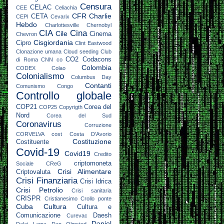
Censura
CELAC
CEE
Celiachia
CFR
Charlie
CETA
CEPI
Cevarix
Hebdo
Charlottesville
Chernobyl
CIA
Cina
Cile
Cinema
Chevron
Cisgiordania
Cipro
Clint Eastwood
Clonazione umana
Cloud seeding
Club
CO2
Codacons
di Roma
CNN
co
Colombia
CODEX
Colao
Colonialismo
Columbus Day
Contanti
Comunismo
Congo
Controllo globale
COP21
Corea del
COP25
Copyrigth
Nord
Corea del Sud
Coronavirus
Corruzione
CORVELVA
cost
Costa D'Avorio
Costituzione
Costituente
Covid-19
Covid19
Credito
criptomoneta
Sociale
CReG
Crisi Alimentare
Criptovaluta
Crisi Finanziaria
Crisi Idrica
Crisi Petrolio
Crisi sanitaria
CRISPR
Cristianesimo
Crollo ponte
Cuba
Cultura
Cultura e
Comunicazione
Daesh
Curevac
Daniel