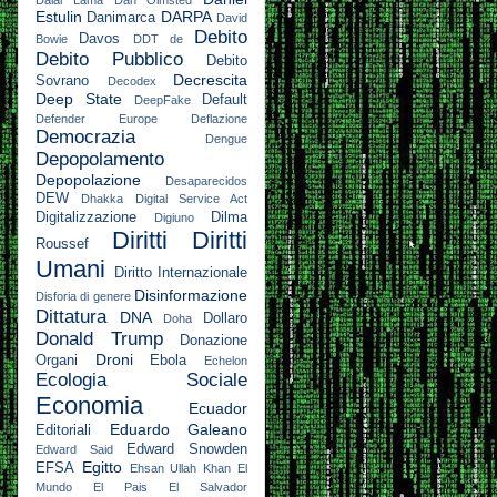
Dalai Lama
Dan Olmsted
Estulin
DARPA
Danimarca
David
Debito
Davos
Bowie
DDT
de
Debito Pubblico
Debito
Decrescita
Sovrano
Decodex
Deep State
Default
DeepFake
Defender Europe
Deflazione
Democrazia
Dengue
Depopolamento
Depopolazione
Desaparecidos
DEW
Dhakka
Digital Service Act
Digitalizzazione
Dilma
Digiuno
Diritti
Diritti
Roussef
Umani
Diritto Internazionale
Disinformazione
Disforia di genere
Dittatura
DNA
Dollaro
Doha
Donald Trump
Donazione
Droni
Organi
Ebola
Echelon
Ecologia Sociale
Economia
Ecuador
Eduardo Galeano
Editoriali
Edward Snowden
Edward Said
Egitto
EFSA
Ehsan Ullah Khan
El
Mundo
El Pais
El Salvador