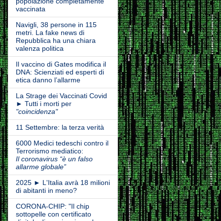
popolazione completamente
vaccinata
Navigli, 38 persone in 115
metri. La fake news di
Repubblica ha una chiara
valenza politica
Il vaccino di Gates modifica il
DNA: Scienziati ed esperti di
etica danno l’allarme
La Strage dei Vaccinati Covid
► Tutti i morti per
"coincidenza"
11 Settembre: la terza verità
6000 Medici tedeschi contro il
Terrorismo mediatico:
Il coronavirus “è un falso
allarme globale”
2025 ► L'Italia avrà 18 milioni
di abitanti in meno?
CORONA-CHIP: "Il chip
sottopelle con certificato