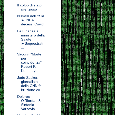
Il colpo di stato
silenzioso
Numeri dell’Italia
► PIL e
decessi Covid
La Finanza al
ministero della
Salute
►Sequestrati
...
Vaccini: "Morte
per
coincidenza"
Robert F.
Kennedy...
Jade Sacker,
giornalista
della CNN fa
irruzione co...
Dolores
O'Riordan &
Sinfonia
Varsovia