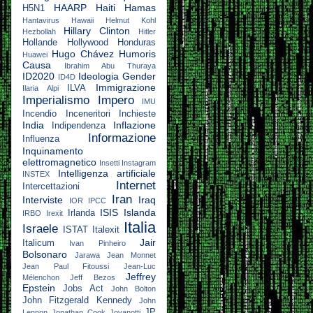
HAARP
Haiti
Hamas
H5N1
Hantavirus
Hawaii
Helmut Kohl
Hillary Clinton
Hezbollah
Hitler
Hollande
Hollywood
Honduras
Hugo Chávez
Humoris
Huawei
Causa
Ibrahim Abu Thuraya
ID2020
Ideologia Gender
ID4D
Immigrazione
ILVA
Ilaria Alpi
Imperialismo
Impero
IMU
Incendio
Inceneritori
Inchieste
India
Inflazione
Indipendenza
Informazione
Influenza
Inquinamento
elettromagnetico
Insetti
Instagram
Intelligenza artificiale
INSTEX
Internet
Intercettazioni
Iran
Interviste
Iraq
IOR
IPCC
ISIS
Islanda
Irlanda
IRBO
Irexit
Italia
Israele
ISTAT
Italexit
Jair
Italicum
Ivan Pinheiro
Bolsonaro
Jarawa
Jean Monnet
Jean Paul Fitoussi
Jean-Luc
Jeffrey
Mélenchon
Jeff Bezos
Epstein
Jobs Act
John Bolton
John Fitzgerald Kennedy
John
JP
Lennon
Jonathan Cook
Jovanotti