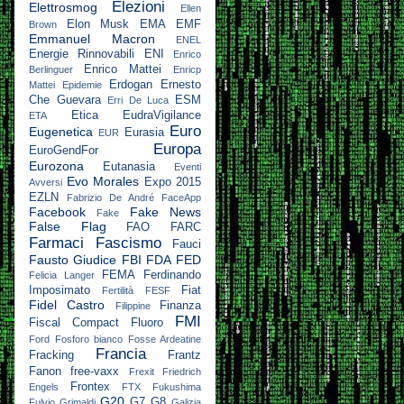
Elezioni
Elettrosmog
Ellen
Elon Musk
EMA
EMF
Brown
Emmanuel Macron
ENEL
Energie Rinnovabili
ENI
Enrico
Enrico Mattei
Berlinguer
Enricp
Erdogan
Ernesto
Mattei
Epidemie
Che Guevara
ESM
Erri De Luca
Etica
EudraVigilance
ETA
Euro
Eugenetica
Eurasia
EUR
Europa
EuroGendFor
Eurozona
Eutanasia
Eventi
Evo Morales
Expo 2015
Avversi
EZLN
Fabrizio De André
FaceApp
Facebook
Fake News
Fake
False Flag
FAO
FARC
Farmaci
Fascismo
Fauci
Fausto Giudice
FBI
FDA
FED
FEMA
Ferdinando
Felicia Langer
Imposimato
Fiat
Fertilità
FESF
Fidel Castro
Finanza
Filippine
FMI
Fiscal Compact
Fluoro
Ford
Fosforo bianco
Fosse Ardeatine
Francia
Fracking
Frantz
Fanon
free-vaxx
Frexit
Friedrich
Frontex
Engels
FTX
Fukushima
G20
G7
G8
Fulvio Grimaldi
Galizia