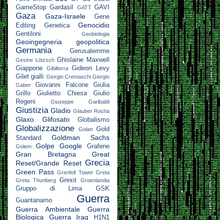
GameStop
Gardasil
GAVI
GATT
Gaza
Gaza-Israele
Gene
Genocidio
Editing
Genetica
Gentiloni
Geobiologia
Geoingegneria
geopolitica
Germania
Gerusalemme
Ghislaine Maxwell
Gesine Lötzsch
Giappone
Gideon Levy
Gibilterra
Gilet gialli
Giorgio Cremaschi
Giorgio
Giovanni Falcone
Giulia
Gaber
Grillo
Giulietto Chiesa
Giulio
Regeni
Giuseppe Garibaldi
Giustizia
Gladio
Glauber Rocha
Glaxo
Glifosato
Globalismo
Globalizzazione
Gold
Golan
Goldman Sachs
Standard
Golpe
Google
Grafene
Golem
Gran Bretagna
Great
Grecia
Reset/Grande Reset
Green Pass
Grenfell Tower
Greta
Grexit
Greta Thunberg
Groenlandia
Gruppo di Lima
GSK
Guerra
Guantanamo
Guerra Ambientale
Guerra
Biologica
Guerra Iraq
H1N1