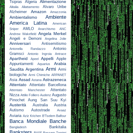
Alimentazione
Tsipras
Algeria
Alvaro Uribe
Alitalia
Allattamento
Amazon
Alzheimer
Amazzonia
Ambiente
Ambientalismo
America Latina
American
AMLO
Sniper
Anarchismo
ANC
Angela Merkel
Andrew Wakefield
Angeli e Demoni
Angelina Jolie
Anniversari
Antisemitismo
Antonio
Antonella Randazzo
Gramsci
Antonio Ingroia
Antrace
Apartheid
Appelli
Apple
Apeel
Arabia
Appuntamenti
Aquarius
Armi
Saudita
Argentina
Armi
biologiche
Armi Chimiche
ARPANET
Assad
Astrazeneca
Asia
Astana
Attentato
Attentato Barcellona
Attentato
Attentato Manchester
Nizza
Augusto
Attilio Folliero
Audenz
Pinochet
Aung San Suu Kyi
Austerità
Australia
Austria
Autismo
Autostrade
Avaaz
Aviaria
Aziz Krichen
B’Tselem
Balfour
Banca Mondiale
Banche
Bankitalia
Bangladesh
Banksters
BASF
Bassem Tamimi