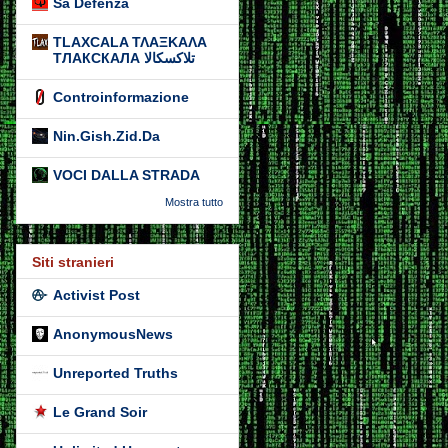
Sa Defenza
TLAXCALA ΤΛΑΞΚΑΛΑ
ТЛАКСКАЛА تلاكسكالا
Controinformazione
Nin.Gish.Zid.Da
VOCI DALLA STRADA
Mostra tutto
Siti stranieri
Activist Post
AnonymousNews
Unreported Truths
Le Grand Soir