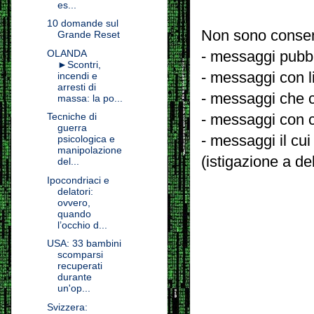
es...
10 domande sul
Non sono consent
Grande Reset
OLANDA
- messaggi pubbli
►Scontri,
- messaggi con l
incendi e
arresti di
- messaggi che c
massa: la po...
Tecniche di
- messaggi con c
guerra
- messaggi il cui
psicologica e
manipolazione
(istigazione a de
del...
Ipocondriaci e
delatori:
ovvero,
quando
l’occhio d...
USA: 33 bambini
scomparsi
recuperati
durante
un'op...
Svizzera: