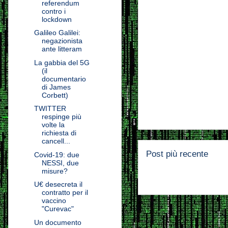
referendum
contro i
lockdown
Galileo Galilei:
negazionista
ante litteram
La gabbia del 5G
(il
documentario
di James
Corbett)
TWITTER
respinge più
volte la
richiesta di
cancell...
Post più recente
Covid-19: due
NESSI, due
misure?
U€ desecreta il
contratto per il
vaccino
"Curevac"
Un documento