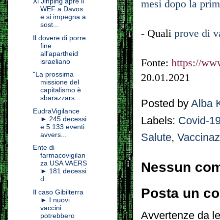
Xi Jinping apre il
mesi dopo la pr
WEF a Davos
e si impegna a
sost...
- Quali
prove di v
Il dovere di porre
fine
all’apartheid
Fonte:
https://www
israeliano
"La prossima
20.01.2021
missione del
capitalismo è
sbarazzars...
Posted by
Alba 
EudraVigilance
Labels:
Covid-1
► 245 decessi
e 5.133 eventi
avvers...
Salute
,
Vaccinaz
Ente di
farmacovigilan
za USA VAERS
Nessun co
► 181 decessi
d...
Posta un c
Il caso Gibilterra
► I nuovi
vaccini
Avvertenze da le
potrebbero