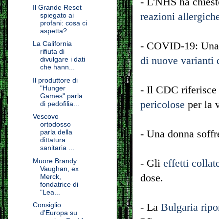
- L'NHS ha chiest
Il Grande Reset
reazioni allergich
spiegato ai
profani: cosa ci
aspetta?
La California
- COVID-19: Una 
rifiuta di
di nuove varianti 
divulgare i dati
che hann...
Il produttore di
- Il CDC riferisc
"Hunger
Games" parla
pericolose
per la v
di pedofilia...
Vescovo
ortodosso
- Una donna soffr
parla della
dittatura
sanitaria ...
Muore Brandy
- Gli
effetti coll
Vaughan, ex
dose.
Merck,
fondatrice di
"Lea...
Consiglio
- La
Bulgaria ripor
d’Europa su