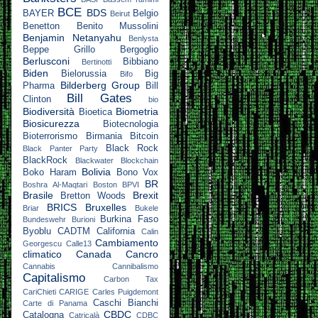
BCE
BDS
BAYER
Belgio
Beirut
Benetton
Benito Mussolini
Benjamin Netanyahu
Benlysta
Beppe Grillo
Bergoglio
Berlusconi
Bibbiano
Bertinotti
Biden
Bielorussia
Big
Bifo
Bilderberg Group
Pharma
Bill
Bill Gates
Clinton
bio
Biodiversità
Biometria
Bioetica
Biosicurezza
Biotecnologia
Bioterrorismo
Birmania
Bitcoin
Black Rock
Black Panter Party
BlackRock
Blackwater
Blockchain
Bolivia
Boko Haram
Bono Vox
BR
Boshra Al-Maqtari
Boston
BPVI
Brasile
Brexit
Bretton Woods
BRICS
Bruxelles
Briar
Bukele
Burkina Faso
Bundeswehr
Burioni
Byoblu
CADTM
California
Calin
Cambiamento
Georgescu
Calle13
climatico
Canada
Cancro
Cannabis
Cannibalismo
Capitalismo
Carbon Tax
CariChieti
CARIGE
Carles Puigdemont
Caschi Bianchi
Carte di Panama
CBDC
Catalogna
Catricalà
CDBC