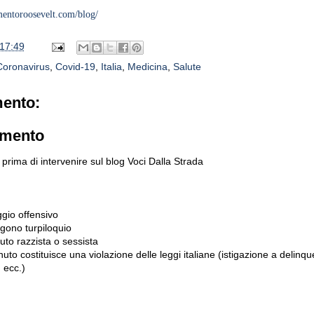
mentoroosevelt.com/blog/
17:49
Coronavirus
,
Covid-19
,
Italia
,
Medicina
,
Salute
ento:
mmento
prima di intervenire sul blog Voci Dalla Strada
gio offensivo
gono turpiloquio
to razzista o sessista
uto costituisce una violazione delle leggi italiane (istigazione a delinqu
 ecc.)