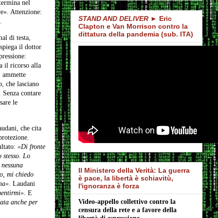
etermina nel
re». Attenzione:
STAND AND DELIVER
► Eric
.
Clapton e Van Morrison contro la
dittatura della pandemia (sub. ITA)
al di testa,
spiega il dottor
pressione:
 il ricorso alla
», ammette
, che lasciano
». Senza contare
sare le
udani, che cita
protezione.
ultato:
«Di fronte
o stesso. Lo
: nessuna
Il Ministero della Verità: La guerra
o, mi chiedo
è pace, la libertà è schiavitù,
ina»
. Laudani
l'ignoranza è forza
mentirmi».
E
Video-appello collettivo contro la 
zata anche per
censura della rete e a favore della 