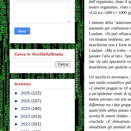
dall'organismo, dopo il q
nostro organismo, visto c
«Già tra i 600 e i 1000 p
I sintomi della "sindrome
passando per confusione e 
Laudani. «Si può offuscar
circostanza insidiosa, per
mascherina non è forse n
Laudani. «Ma si tratta - 
Cerca in VociDallaStrada
passare l'aria ai lati». S
che «le sale operatorie ve
mascherine per qualche o
Un sacrificio necessario
uno studio scientifico pu
Archivio
«L'analisi poggia su 10 st
►
2026
(122)
a un'epidemia virale di t
hanno provato con test su
►
2025
(157)
differenza tra i due grupp
►
2024
(180)
quale folle abbia potuto 
accetta di essere sfidato:
►
2023
(413)
conclude:
«E' dimostrato c
►
2022
(321)
obnubilare gli animali des