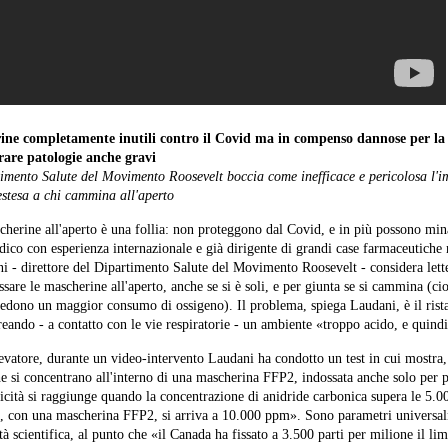
ne completamente inutili contro il Covid ma in compenso dannose per la 
are patologie anche gravi
timento Salute del Movimento Roosevelt boccia come inefficace e pericolosa l'i
estesa a chi cammina all'aperto
herine all'aperto è una follia: non proteggono dal Covid, e in più possono min
dico con esperienza internazionale e già dirigente di grandi case farmaceutiche n
i - direttore del Dipartimento Salute del Movimento Roosevelt - considera lett
ssare le mascherine all'aperto, anche se si è soli, e per giunta se si cammina (cio
hiedono un maggior consumo di ossigeno). Il problema, spiega Laudani, è il rist
reando - a contatto con le vie respiratorie - un ambiente «troppo acido, e quindi
evatore, durante un video-intervento Laudani ha condotto un test in cui mostra, i
he si concentrano all'interno di una mascherina FFP2, indossata anche solo per po
sicità si raggiunge quando la concentrazione di anidride carbonica supera le 5.00
i, con una mascherina FFP2, si arriva a 10.000 ppm». Sono parametri universa
à scientifica, al punto che «il Canada ha fissato a 3.500 parti per milione il limi