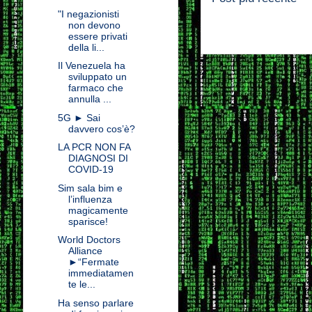
"I negazionisti
non devono
essere privati
della li...
Il Venezuela ha
sviluppato un
farmaco che
annulla ...
5G ► Sai
davvero cos’è?
LA PCR NON FA
DIAGNOSI DI
COVID-19
Sim sala bim e
l’influenza
magicamente
sparisce!
World Doctors
Alliance
►“Fermate
immediatamen
te le...
Ha senso parlare