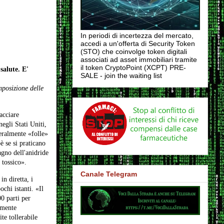
In periodi di incertezza del mercato,
accedi a un'offerta di Security Token
(STO) che coinvolge token digitali
associati ad asset immobiliari tramite
il token CryptoPoint (XCPT) PRE-
salute. E'
SALE - join the waiting list
mposizione delle
acciare
egli Stati Uniti,
eralmente «folle»
è se si praticano
agno dell'anidride
 tossico».
Canale Telegram
n diretta, i
chi istanti. «Il
0 parti per
lmente
te tollerabile