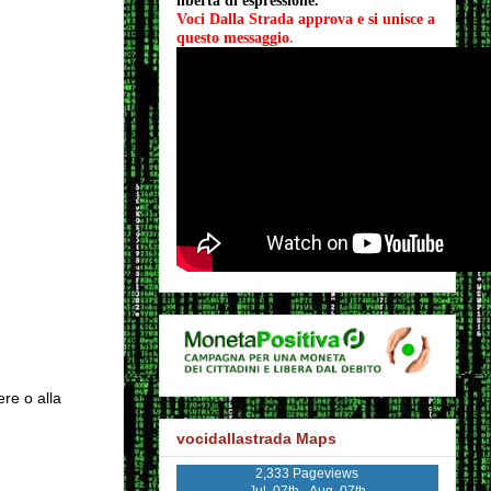
libertà di espressione.
Voci Dalla Strada approva e si unisce a 
questo messaggio
.
ere o alla
vocidallastrada Maps
2,333 Pageviews
Jul. 07th - Aug. 07th