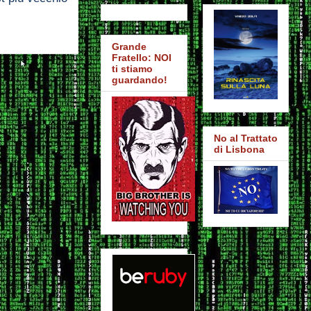
Grande
Fratello: NOI
ti stiamo
guardando!
No al Trattato
di Lisbona