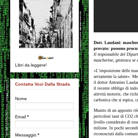
Dott. Laudani: mascheri
provato: possono procur
Il responsabile del Dipar
mascherine, grottesca se 
Libri da leggere!
«L'imposizione delle masc
seriamente la salute». Me
il dottor Antonino Laudan
Contatta Voci Dalla Strada
il recente obbligo di indo
attività motorie, che ric
Nome
carbonica che si espira, c
Munito di un apposito ril
pericolosi tassi di CO2 c
Email
*
livello considerato di tos
milione. In pochi second
riconosciuti dalla comunit
Messaggio
*