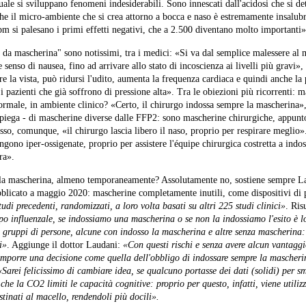
uale si sviluppano fenomeni indesiderabili. Sono innescati dall'acidosi che si d
he il micro-ambiente che si crea attorno a bocca e naso è estremamente insalub
pm si palesano i primi effetti negativi, che a 2.500 diventano molto importanti»
 da mascherina" sono notissimi, tra i medici: «Si va dal semplice malessere al m
senso di nausea, fino ad arrivare allo stato di incoscienza ai livelli più gravi», 
e la vista, può ridursi l'udito, aumenta la frequenza cardiaca e quindi anche la 
 i pazienti che già soffrono di pressione alta». Tra le obiezioni più ricorrenti: ma
ormale, in ambiente clinico? «Certo, il chirurgo indossa sempre la mascherina
spiega - di mascherine diverse dalle FFP2: sono mascherine chirurgiche, appunto
pesso, comunque, «il chirurgo lascia libero il naso, proprio per respirare meglio
ngono iper-ossigenate, proprio per assistere l'équipe chirurgica costretta a indos
ra».
, la mascherina, almeno temporaneamente? Assolutamente no, sostiene sempre La
bblicato a maggio 2020: mascherine completamente inutili, come dispositivi di 
udi precedenti, randomizzati, a loro volta basati su altri 225 studi clinici»
. Ris
ipo influenzale, se indossiamo una mascherina o se non la indossiamo l'esito è l
 gruppi di persone, alcune con indosso la mascherina e altre senza mascherina
i»
. Aggiunge il dottor Laudani:
«Con questi rischi e senza avere alcun vantaggi
imporre una decisione come quella dell'obbligo di indossare sempre la mascher
«Sarei felicissimo di cambiare idea, se qualcuno portasse dei dati (solidi) per s
he la CO2 limiti le capacità cognitive: proprio per questo, infatti, viene utiliz
tinati al macello, rendendoli più docili».