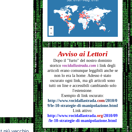
Avviso ai Lettori
Dopo il "furto" del nostro dominio
storico
vocidallastrada.com
i link degli
articoli
erano comunque leggibili anche se
non lo era la home. Adesso è stato
oscurato ogni link, ma gli articoli
sono
tutti on line e accessibili cambiando solo
l'estensione.
Esempio di link oscurato:
http://www.vocidallastrada.
com
/2010/0
9/le-10-strategie-di-manipolazione.html
Link attivo:
http://www.vocidallastrada.
org
/2010/09
/le-10-strategie-di-manipolazione.html
t più vecchio