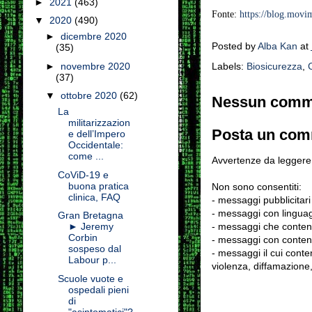
►
2021
(463)
Fonte:
https://blog.movi
▼
2020
(490)
►
dicembre 2020
Posted by
Alba Kan
at
(35)
Labels:
Biosicurezza
,
►
novembre 2020
(37)
▼
ottobre 2020
(62)
Nessun comm
La
militarizzazion
Posta un co
e dell’Impero
Occidentale:
come ...
Avvertenze da leggere 
CoViD-19 e
buona pratica
Non sono consentiti:
clinica, FAQ
- messaggi pubblicitari
- messaggi con linguag
Gran Bretagna
- messaggi che conten
► Jeremy
Corbin
- messaggi con contenu
sospeso dal
- messaggi il cui conten
Labour p...
violenza, diffamazione,
Scuole vuote e
ospedali pieni
di
"asintomatici"?