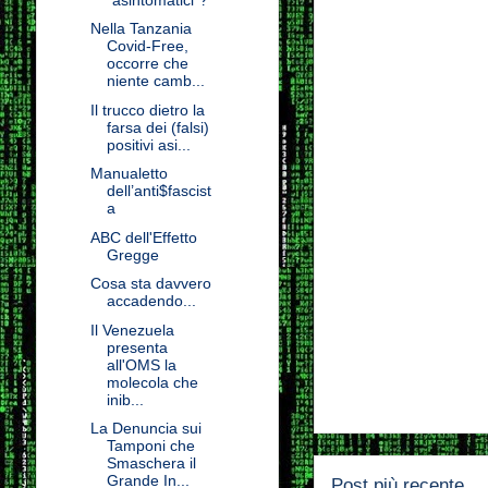
Nella Tanzania
Covid-Free,
occorre che
niente camb...
Il trucco dietro la
farsa dei (falsi)
positivi asi...
Manualetto
dell’anti$fascist
a
ABC dell'Effetto
Gregge
Cosa sta davvero
accadendo...
Il Venezuela
presenta
all'OMS la
molecola che
inib...
La Denuncia sui
Tamponi che
Smaschera il
Grande In...
Post più recente