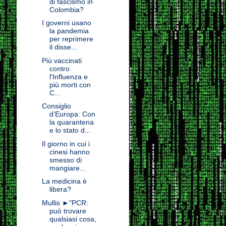
di fascismo in
Colombia?
I governi usano
la pandemia
per reprimere
il disse...
Più vaccinati
contro
l'Influenza e
più morti con
C...
Consiglio
d’Europa: Con
la quarantena
e lo stato d...
Il giorno in cui i
cinesi hanno
smesso di
mangiare...
La medicina è
libera?
Mullis ►"PCR:
può trovare
qualsiasi cosa,