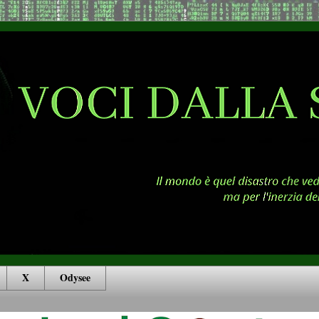
X
Odysee