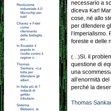
necessario a sc
Rivoluzione
industriale 4.0
diceva Karl Mar
Microchip per
tutti!
cose, né allo s
Chavez e Fidel
per difendere gli
come
riferimento
l’imperialismo. 
della battaglia
am...
foreste e delle
In Ecuador il
popolo in
rivolta contro il
Sì, il probl
(…)
regime n...
questione di equ
Thomas
Sankara: «La
una scommessa p
lotta per
difendere gli
all’enormità del
alberi...
perché la desert
In Italia più di 7
miliardi di
gettito
tributario ...
Thomas Sanka
Sistema
Bibbiano: la