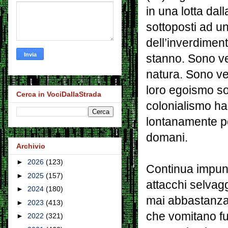
in una lotta da
sottoposti ad u
dell’inverdimen
stanno. Sono ven
natura. Sono ve
loro egoismo so
Cerca in VociDallaStrada
colonialismo h
lontanamente pen
domani.
Archivio
►
2026
(123)
Continua impuni
►
2025
(157)
attacchi selvagg
►
2024
(180)
mai abbastanza 
►
2023
(413)
che vomitano fu
►
2022
(321)