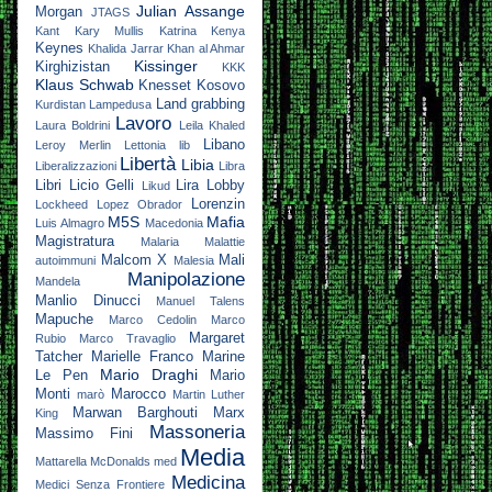
Julian Assange
Morgan
JTAGS
Kant
Kary Mullis
Katrina
Kenya
Keynes
Khalida Jarrar
Khan al Ahmar
Kissinger
Kirghizistan
KKK
Klaus Schwab
Knesset
Kosovo
Land grabbing
Kurdistan
Lampedusa
Lavoro
Laura Boldrini
Leila Khaled
Libano
Leroy Merlin
Lettonia
lib
Libertà
Libia
Liberalizzazioni
Libra
Libri
Licio Gelli
Lira
Lobby
Likud
Lorenzin
Lockheed
Lopez Obrador
M5S
Mafia
Luis Almagro
Macedonia
Magistratura
Malaria
Malattie
Malcom X
Mali
autoimmuni
Malesia
Manipolazione
Mandela
Manlio Dinucci
Manuel Talens
Mapuche
Marco Cedolin
Marco
Margaret
Rubio
Marco Travaglio
Tatcher
Marielle Franco
Marine
Mario Draghi
Le Pen
Mario
Monti
Marocco
marò
Martin Luther
Marwan Barghouti
Marx
King
Massoneria
Massimo Fini
Media
Mattarella
McDonalds
med
Medicina
Medici Senza Frontiere