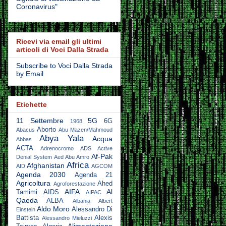
Coronavirus"
Ricevi via email gli ultimi
articoli di Voci Dalla Strada
Subscribe to Voci Dalla Strada
by Email
Etichette
11 Settembre
5G
6G
1968
Aborto
Abacus
Abu Mazen/Mahmoud
Abya Yala
Acqua
Abbas
ACTA
Adrenocromo
ADS Active
Af-Pak
Denial System
Aed Abu Amro
Africa
Afghanistan
AfD
AGCOM
Agenda 2030
Agenda 21
Agricoltura
Ahed
Agroforestazione
AIFA
Al
Tamimi
AIDS
AIPAC
Qaeda
ALBA
Albania
Albert
Aldo Moro
Alessandro Di
Einstein
Battista
Alexis
Alessandro Mieluzzi