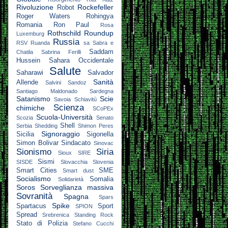
Rivoluzione
Rockefeller
Robot
Roger Waters
Rohingya
Romania
Ron Paul
Rosa
Rothschild
Roundup
Luxemburg
Russia
RSV
Ruanda
sa
Sabra e
Saddam
Chatila
Sabrina Ferilli
Hussein
Sahara Occidentale
Salute
Saharawi
Salvador
Sanità
Allende
Salvini
Sandoz
Santiago Maldonado
Sardegna
Satanismo
Scie
Savoia
Schiavitù
Scienza
chimiche
SCoPEx
Scuola-Università
Scozia
Senato
Shell
Serbia
Shedding
Shimon Peres
Signoraggio
Sicilia
Sigonella
Simon Bolivar
Sindacato
Sinovac
Sionismo
Siria
Sioux
SIRE
Sismi
SISDE
Slovacchia
Slovenia
Smart Cities
SME
Smart dust
Socialismo
Somalia
Solidarietà
Soros
Sorveglianza massiva
Sovranità
Spagna
Spars
Spike
Spartacus
Sport
SPION
Spread
Srebrenica
Standing Rock
Stato di Polizia
Stefano Cucchi