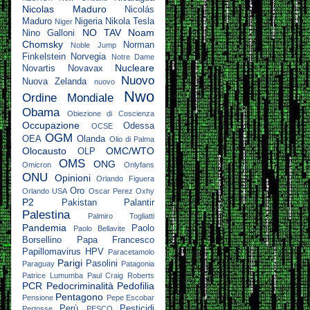
Nicolas Maduro
Nicolás
Maduro
Nigeria
Nikola Tesla
Niger
NO TAV
Noam
Nino Galloni
Chomsky
Norman
Noble Jump
Finkelstein
Norvegia
Notre Dame
Nucleare
Novartis
Novavax
Nuovo
Nuova Zelanda
nuovo
Nwo
Ordine Mondiale
Obama
Obiezione di Coscienza
Occupazione
Odessa
OCSE
OGM
OEA
Olanda
Olio di Palma
Olocausto
OMC/WTO
OLP
OMS
ONG
Omicron
Onlyfans
ONU
Opinioni
Orlando Figuera
Oro
Orlando USA
Oscar Perez
Oxhy
P2
Pakistan
Palantir
Palestina
Palmiro Togliatti
Pandemia
Paolo
Paolo Bellavite
Borsellino
Papa Francesco
Papillomavirus HPV
Paracetamolo
Parigi
Pasolini
Paraguay
Patagonia
Patrice Lumumba
Paul Craig Roberts
PCR
Pedocriminalità
Pedofilia
Pentagono
Pensione
Pepe Escobar
Perù
Pesticidi
Pertosse
PESCO