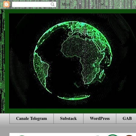
Canale Telegram
Substack
WordPress
GAB