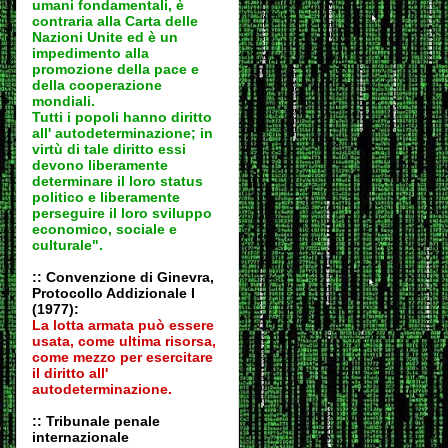
umani fondamentali, è
contraria alla Carta delle
Nazioni Unite ed è un
impedimento alla
promozione della pace e
della cooperazione
mondiali.
Tutti i popoli hanno diritto
all' autodeter
minazione; in
virtù di tale diritto essi
devono liberamente
determinare il loro status
politico e liberamente
perseguire il loro sviluppo
economico, sociale e
culturale".
:: Convenzione di Ginevra,
Protocollo Addizionale I
(1977):
La lotta armata può essere
usata, come ultima risorsa,
come mezzo per esercitare
il diritto all'
autodeter
minazione.
:: Tribunale penale
internazionale