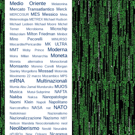
Medio Oriente
Melatonina
Mercato Transatlantico
Merck
MES
Messico
MERCOSUR
Meta
Metereologia
METREX
Michael Hudson
Michael Ledeen
Michael Moore
Michel
Microchip
Temer
Microbioma
Milton Friedman
Midazolam
Minibot
Mino Pecorelli
MINURSO
MK ULTRA
Miocardite/Pericardite
Moderna
MMT
Moby Prince
Moneta
Moira Millan
Monarchia
Moneta alternativa
Monoclonali
Monsanto
Moreno Corelli
Morgan
Mossad
Stanley
Morgellons
Motorola
Movimento 22 marzo
Mozambico
MPS
mRNA
Multinazionali
MUOS
Mumia Abu-Jamal
Munduruku
Musica
NAFTA
Mutui-Subprime
Nakba
Nanopatologie
Naksa
Naomi Klein
Napolitano
Napoli
NATO
NASA
Narcotraffico
nat
Nattokinasi
Nazionalismo
Nazionalizzazione
Nazismo
NBT
Nelson Mandela
Neocolonialismo
neol
Neoliberismo
Nestlé
Neuralink
Nicaragua
nEUROn
New Orleans