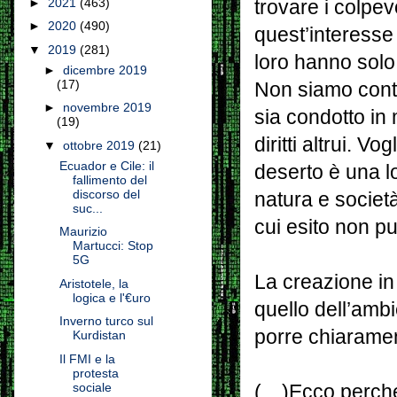
►
2021
(463)
trovare i colpe
►
2020
(490)
quest’interesse
▼
2019
(281)
loro hanno solo 
►
dicembre 2019
(17)
Non siamo contr
►
novembre 2019
sia condotto in
(19)
diritti altrui. V
▼
ottobre 2019
(21)
Ecuador e Cile: il
deserto è una lo
fallimento del
discorso del
natura e società
suc...
cui esito non pu
Maurizio
Martucci: Stop
5G
La creazione in
Aristotele, la
logica e l'€uro
quello dell’ambi
Inverno turco sul
porre chiarament
Kurdistan
Il FMI e la
protesta
sociale
(…)Ecco perché 