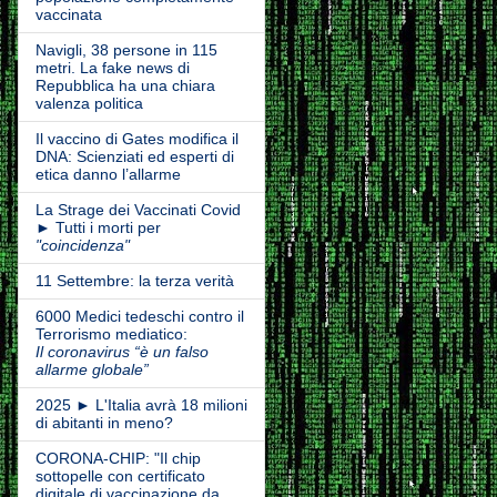
vaccinata
Navigli, 38 persone in 115
metri. La fake news di
Repubblica ha una chiara
valenza politica
Il vaccino di Gates modifica il
DNA: Scienziati ed esperti di
etica danno l’allarme
La Strage dei Vaccinati Covid
► Tutti i morti per
"coincidenza"
11 Settembre: la terza verità
6000 Medici tedeschi contro il
Terrorismo mediatico:
Il coronavirus “è un falso
allarme globale”
2025 ► L'Italia avrà 18 milioni
di abitanti in meno?
CORONA-CHIP: "Il chip
sottopelle con certificato
digitale di vaccinazione da