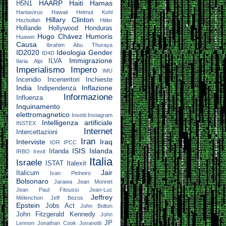
HAARP
Haiti
Hamas
H5N1
Hantavirus
Hawaii
Helmut Kohl
Hillary Clinton
Hezbollah
Hitler
Hollande
Hollywood
Honduras
Hugo Chávez
Humoris
Huawei
Causa
Ibrahim Abu Thuraya
ID2020
Ideologia Gender
ID4D
Immigrazione
ILVA
Ilaria Alpi
Imperialismo
Impero
IMU
Incendio
Inceneritori
Inchieste
India
Inflazione
Indipendenza
Informazione
Influenza
Inquinamento
elettromagnetico
Insetti
Instagram
Intelligenza artificiale
INSTEX
Internet
Intercettazioni
Iran
Interviste
Iraq
IOR
IPCC
ISIS
Islanda
Irlanda
IRBO
Irexit
Italia
Israele
ISTAT
Italexit
Jair
Italicum
Ivan Pinheiro
Bolsonaro
Jarawa
Jean Monnet
Jean Paul Fitoussi
Jean-Luc
Jeffrey
Mélenchon
Jeff Bezos
Epstein
Jobs Act
John Bolton
John Fitzgerald Kennedy
John
JP
Lennon
Jonathan Cook
Jovanotti