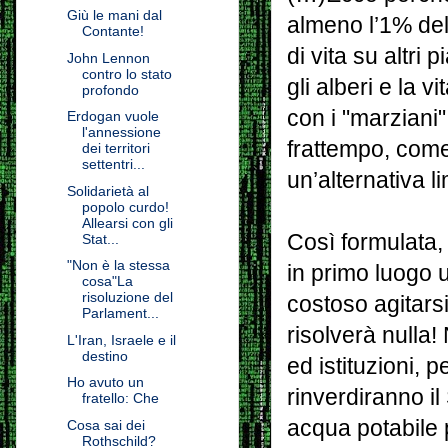
Giù le mani dal
almeno l’1% del
Contante!
di vita su altri 
John Lennon
contro lo stato
gli alberi e la 
profondo
con i "marziani"
Erdogan vuole
l'annessione
frattempo, come a
dei territori
settentri...
un’alternativa li
Solidarietà al
popolo curdo!
Allearsi con gli
Così formulata, l
Stat...
"Non è la stessa
in primo luogo u
cosa"La
risoluzione del
costoso agitarsi
Parlament...
risolverà nulla
L'Iran, Israele e il
destino
ed istituzioni, 
Ho avuto un
rinverdiranno i
fratello: Che
acqua potabile p
Cosa sai dei
Rothschild?