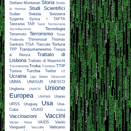
Storia
Stefano Montanari
Stretto
Studi Scientifici
di Hormuz
Svezia
Svizzera
Sudan
Sygenta
Syriza
TAFTA
T
Tanzania
TAR
Taser
Tecnocrazia
Tecnologia
Tecnofascismo
Terrorismo
Terremoto
Texas
Thimerosal
Thomas
Thailandia
Tortura
Sankara
TISA
Tlaxcala
Transumanesimo
TPP
Traspa
Trattato di
& Renza
Lisbona
Trattato di Maastricht
Troika
TTIP
Tricontinental
Trombosi
Turchia
Tunisia
Twitter
U2
Ucraina
Ugo Mattei
Ultracovid
UMMA
UNASUR
UNESCO
Unione
Ungheria
UNHCR
Europea
Uranio
UNRWA
Usa
URSS
Uruguay
Usa-
Cuba
USAID
Ustica
Vaccini
Vaccinazioni
VAIDS
Vaiolo
Vaclav Klaus
Vaticano
Vanguard
Vasculite