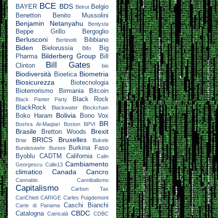
BCE
BDS
BAYER
Belgio
Beirut
Benetton
Benito Mussolini
Benjamin Netanyahu
Benlysta
Beppe Grillo
Bergoglio
Berlusconi
Bibbiano
Bertinotti
Biden
Bielorussia
Big
Bifo
Bilderberg Group
Pharma
Bill
Bill Gates
Clinton
bio
Biodiversità
Biometria
Bioetica
Biosicurezza
Biotecnologia
Bioterrorismo
Birmania
Bitcoin
Black Rock
Black Panter Party
BlackRock
Blackwater
Blockchain
Bolivia
Boko Haram
Bono Vox
BR
Boshra Al-Maqtari
Boston
BPVI
Brasile
Brexit
Bretton Woods
BRICS
Bruxelles
Briar
Bukele
Burkina Faso
Bundeswehr
Burioni
Byoblu
CADTM
California
Calin
Cambiamento
Georgescu
Calle13
climatico
Canada
Cancro
Cannabis
Cannibalismo
Capitalismo
Carbon Tax
CariChieti
CARIGE
Carles Puigdemont
Caschi Bianchi
Carte di Panama
CBDC
Catalogna
Catricalà
CDBC