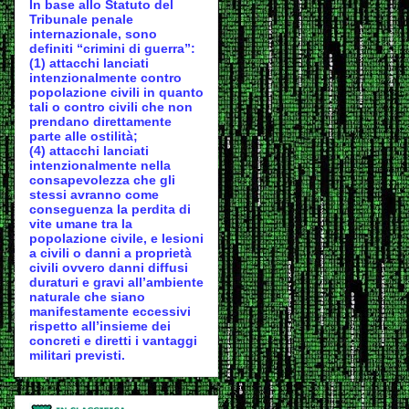
In base allo Statuto del
Tribunale penale
internazionale, sono
definiti “crimini di guerra”:
(1) attacchi lanciati
intenzionalmente contro
popolazione civili in quanto
tali o contro civili che non
prendano direttamente
parte alle ostilità;
(4) attacchi lanciati
intenzionalmente nella
consapevolezza che gli
stessi avranno come
conseguenza la perdita di
vite umane tra la
popolazione civile, e lesioni
a civili o danni a proprietà
civili ovvero danni diffusi
duraturi e gravi all’ambiente
naturale che siano
manifestamente eccessivi
rispetto all’insieme dei
concreti e diretti i vantaggi
militari previsti.