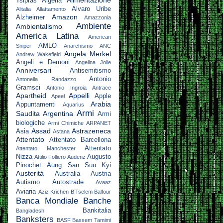
Alimentazione
Tsipras
Algeria
Alvaro Uribe
Alitalia
Allattamento
Amazon
Alzheimer
Amazzonia
Ambiente
Ambientalismo
America Latina
American
AMLO
Sniper
Anarchismo
ANC
Angela Merkel
Andrew Wakefield
Angeli e Demoni
Angelina Jolie
Anniversari
Antisemitismo
Antonio
Antonella Randazzo
Gramsci
Antonio Ingroia
Antrace
Apartheid
Appelli
Apple
Apeel
Arabia
Appuntamenti
Aquarius
Armi
Saudita
Argentina
Armi
biologiche
Armi Chimiche
ARPANET
Assad
Astrazeneca
Asia
Astana
Attentato
Attentato Barcellona
Attentato
Attentato Manchester
Nizza
Augusto
Attilio Folliero
Audenz
Pinochet
Aung San Suu Kyi
Austerità
Australia
Austria
Autismo
Autostrade
Avaaz
Aviaria
Aziz Krichen
B’Tselem
Balfour
Banca Mondiale
Banche
Bankitalia
Bangladesh
Banksters
BASF
Bassem Tamimi