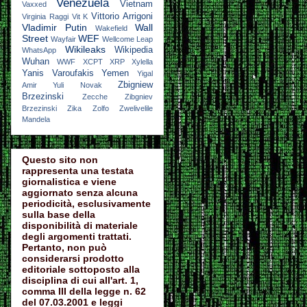
Venezuela
Vietnam
Vaxxed
Vittorio Arrigoni
Virginia Raggi
Vit K
Vladimir Putin
Wall
Wakefield
Street
WEF
Wayfair
Wellcome Leap
Wikileaks
Wikipedia
WhatsApp
Wuhan
WWF
XCPT
XRP
Xylella
Yanis Varoufakis
Yemen
Yigal
Zbigniew
Amir
Yuli Novak
Brzezinski
Zecche
Zibgniev
Brzezinski
Zika
Zolfo
Zwelivelile
Mandela
Questo sito non
rappresenta una testata
giornalistica e viene
aggiornato senza alcuna
periodicità, esclusivamente
sulla base della
disponibilità di materiale
degli argomenti trattati.
Pertanto, non può
considerarsi prodotto
editoriale sottoposto alla
disciplina di cui all'art. 1,
comma III della legge n. 62
del 07.03.2001 e leggi