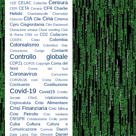
Censura
CELAC
CEE
Celiachia
CFR
Charlie
CETA
CEPI
Cevarix
Hebdo
Charlottesville
Chernobyl
CIA
Cina
Cile
Cinema
Chevron
Cisgiordania
Cipro
Clint Eastwood
Clonazione umana
Cloud seeding
Club
CO2
Codacons
di Roma
CNN
co
Colombia
CODEX
Colao
Colonialismo
Columbus Day
Contanti
Comunismo
Congo
Controllo globale
COP21
Corea del
COP25
Copyrigth
Nord
Corea del Sud
Coronavirus
Corruzione
CORVELVA
cost
Costa D'Avorio
Costituzione
Costituente
Covid-19
Covid19
Credito
criptomoneta
Sociale
CReG
Crisi Alimentare
Criptovaluta
Crisi Finanziaria
Crisi Idrica
Crisi Petrolio
Crisi sanitaria
CRISPR
Cristianesimo
Crollo ponte
Cuba
Cultura
Cultura e
Comunicazione
Daesh
Curevac
Daniel
Dalai Lama
Dan Olmsted