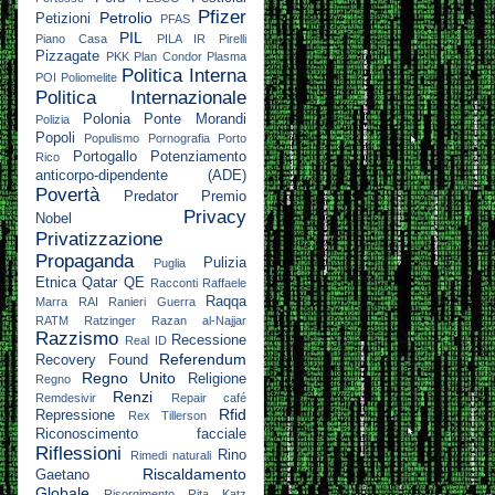
Pfizer
Petrolio
Petizioni
PFAS
PIL
Piano Casa
PILA IR
Pirelli
Pizzagate
PKK
Plan Condor
Plasma
Politica Interna
POI
Poliomelite
Politica Internazionale
Polonia
Ponte Morandi
Polizia
Popoli
Populismo
Pornografia
Porto
Portogallo
Potenziamento
Rico
anticorpo-dipendente (ADE)
Povertà
Predator
Premio
Privacy
Nobel
Privatizzazione
Propaganda
Pulizia
Puglia
Etnica
Qatar
QE
Racconti
Raffaele
Raqqa
Marra
RAI
Ranieri Guerra
RATM
Ratzinger
Razan al-Najjar
Razzismo
Recessione
Real ID
Referendum
Recovery Found
Regno Unito
Religione
Regno
Renzi
Remdesivir
Repair café
Rfid
Repressione
Rex Tillerson
Riconoscimento facciale
Riflessioni
Rino
Rimedi naturali
Riscaldamento
Gaetano
Globale
Risorgimento
Rita Katz