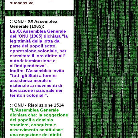
successive.
:: ONU - XX Assemblea
Generale (1965):
La XX Assemblea Generale
dell’ONU (1965) dichiara "la
legittimità della lotta da
parte dei popoli sotto
oppressione coloniale, per
esercitare il loro diritto all'
autodeter
minazione e
all'indipendenza".
Inoltre, l'Assemblea invita
"tutti gli Stati a fornire
assistenza morale e
materiale ai movimenti di
liberazione nazionale nei
territori coloniali".
:: ONU - Risoluzione 1514
"L'Assemblea Generale
dichiara che: la soggezione
dei popoli a dominio
straniero, conquista e
asservimento costituisce
una negazione dei diritti