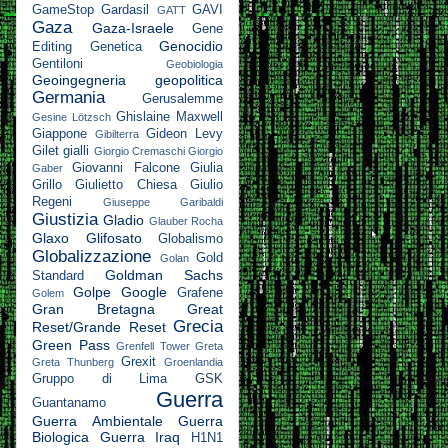
GameStop
Gardasil
GAVI
GATT
Gaza
Gaza-Israele
Gene
Genocidio
Editing
Genetica
Gentiloni
Geobiologia
Geoingegneria
geopolitica
Germania
Gerusalemme
Ghislaine Maxwell
Gesine Lötzsch
Giappone
Gideon Levy
Gibilterra
Gilet gialli
Giorgio Cremaschi
Giorgio
Giovanni Falcone
Giulia
Gaber
Grillo
Giulietto Chiesa
Giulio
Regeni
Giuseppe Garibaldi
Giustizia
Gladio
Glauber Rocha
Glaxo
Glifosato
Globalismo
Globalizzazione
Gold
Golan
Goldman Sachs
Standard
Golpe
Google
Grafene
Golem
Gran Bretagna
Great
Grecia
Reset/Grande Reset
Green Pass
Grenfell Tower
Greta
Grexit
Greta Thunberg
Groenlandia
Gruppo di Lima
GSK
Guerra
Guantanamo
Guerra Ambientale
Guerra
Biologica
Guerra Iraq
H1N1