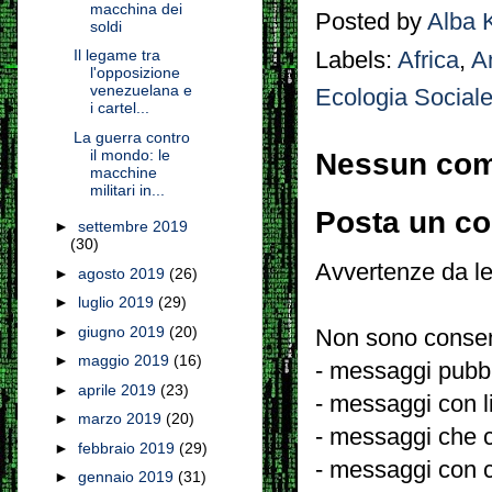
macchina dei
Posted by
Alba 
soldi
Il legame tra
Labels:
Africa
,
A
l'opposizione
venezuelana e
Ecologia Social
i cartel...
La guerra contro
il mondo: le
Nessun co
macchine
militari in...
Posta un c
►
settembre 2019
(30)
Avvertenze da le
►
agosto 2019
(26)
►
luglio 2019
(29)
►
giugno 2019
(20)
Non sono consent
►
maggio 2019
(16)
- messaggi pubbli
►
aprile 2019
(23)
- messaggi con l
►
marzo 2019
(20)
- messaggi che c
►
febbraio 2019
(29)
- messaggi con c
►
gennaio 2019
(31)