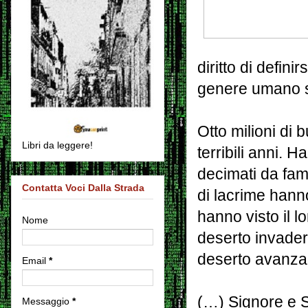
diritto di defini
genere umano so
Otto milioni di 
Libri da leggere!
terribili anni. Ha
decimati da fame
Contatta Voci Dalla Strada
di lacrime hann
hanno visto il lo
Nome
deserto invaderl
deserto avanza 
Email
*
(…) Signore e S
Messaggio
*