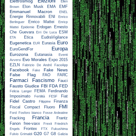
Elezioni
Elettrosmog
Ellen
Elon Musk
EMA
EMF
Brown
Emmanuel Macron
ENEL
Energie Rinnovabili
ENI
Enrico
Enrico Mattei
Berlinguer
Enricp
Erdogan
Ernesto
Mattei
Epidemie
Che Guevara
ESM
Erri De Luca
Etica
EudraVigilance
ETA
Euro
Eugenetica
Eurasia
EUR
Europa
EuroGendFor
Eurozona
Eutanasia
Eventi
Evo Morales
Expo 2015
Avversi
EZLN
Fabrizio De André
FaceApp
Facebook
Fake News
Fake
False Flag
FAO
FARC
Farmaci
Fascismo
Fauci
Fausto Giudice
FBI
FDA
FED
FEMA
Ferdinando
Felicia Langer
Imposimato
Fiat
Fertilità
FESF
Fidel Castro
Finanza
Filippine
FMI
Fiscal Compact
Fluoro
Ford
Fosforo bianco
Fosse Ardeatine
Francia
Fracking
Frantz
Fanon
free-vaxx
Frexit
Friedrich
Frontex
Engels
FTX
Fukushima
G20
G7
G8
Fulvio Grimaldi
Galizia