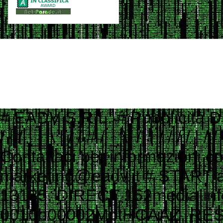
# EADV S.R.L. # Pubblicità Digitale e Programmatic Advertising # ___ ____ _ __ # ___ / | / __ \ | / / # / _ \/ /| | / / / / | / / # / __/ ___ |/ /_/ /| |/ / # \___/_/ |_/_____/ |___/ # # Contattaci per informazioni commerciali # Website: www.eadv.it # Email: marketing@eadv.it # START ads.txt - vocidallastrada.org - 2023-10-18 14:39:45 eadv.it, 13135, DIRECT 152media.info, 152M10, RESELLER 33across.com, 0010b00002MptHCAAZ, RESELLER, bbea06d9c4d2853c 33across.com, 0010b00002T3JniAAF, RESELLER, bbea06d9c4d2853c 33across.com, 0010b00002cGp2AAAS, RESELLER, bbea06d9c4d2853c 33across.com, 0013300001kQj2HAAS, RESELLER, bbea06d9c4d2853c 33across.com, 0015a00002oUk4aAAC, RESELLER, bbea06d9c4d2853c 33across.com, 0015a00003DKg9ZAAT, RESELLER, bbea06d9c4d2853c ad.plus, 352349, RESELLER adagio.io, 1294, RESELLER adcolony.com, 496220845654deec, RESELLER, 1ad675c9de6b5176 adform.com, 1226, RESELLER adform.com, 1819, RESELLER, 9f5210a2f0999e32 adform.com, 1889, RESELLER adform.com, 1943, RESELLER adform.com, 2110, RESELLER adform.com, 2112, RESELLER adform.com, 2437, RESELLER, 9f5210a2f0999e32 adform.com, 2464, RESELLER, 9f5210a2f0999e32 adform.com, 3027, RESELLER adform.com, 622, RESELLER adipolo.com, 617128b0fe110c0ddd7603b4, RESELLER admanmedia.com, 43, RESELLER admixer.net, b6d49994-83c5-4ff9-aa8a-c9eb99d1bc8c, RESELLER adsinteractive.hu, 258, RESELLER adswizz.com, consumable, RESELLER adswizz.com, entravision, RESELLER adswizz.com, targetspot, RESELLER adtech.com, 4687, RESELLER adtelligent.com, 537714, RESELLER advertising.com, 14832, RESELLER advertising.com, 21483, RESELLER advertising.com, 23089, RESELLER advertising.com, 28246, RESELLER advertising.com, 28305, RESELLER advertising.com, 28335, RESELLER, e1a5b5b6e3255540 advertising.com, 6814, RESELLER advertising.com, 7574, RESELLER adyoulike.com, 83d15ef72d387a1e60e5a1399a2b0c03, RESELLER adyoulike.com, b3e21aeb2e950aa59e5e8cc1b6dd6f8e, RESELLER, 4ad745ead2958bf7 adyoulike.com, b4bf4fdd9b0b915f746f6747ff432bde, RESELLER, 4ad745ead2958bf7 ampliffy.com, 5037, RESELLER amxrtb.com, 105199548, RESELLER aniview.com, 5e82edf1634339243920a8e5, RESELLER, 78b21b97965ec3f8 aniview.com, 5ef4bc022e79664d2b473869, RESELLER, 78b21b97965ec3f8 aol.com, 27093, RESELLER aol.com, 46658, RESELLER aol.com, 58905, RESELLER, e1a5b5b6e3255540 aolcloud.net, 4687, RESELLER appads.in, 107606, RESELLER appnexus.com, 10040, RESELLER, f5ab79cb980f11d1 appnexus.com, 10200, RESELLER, f5ab79cb980f11d1 appnexus.com, 10239, RESELLER, f5ab79cb980f11d1 appnexus.com, 10371, RESELLER, f5ab79cb980f11d1 appnexus.com, 11470, RESELLER appnexus.com, 11487, RESELLER, f5ab79cb980f11d1 appnexus.com, 11664, RESELLER, f5ab79cb980f11d1 appnexus.com, 11786, RESELLER, f5ab79cb980f11d1 appnexus.com, 11924, RESELLER, f5ab79cb980f11d1 appnexus.com, 12223, RESELLER, f5ab79cb980f11d1 appnexus.com, 12290, RESELLER, f5ab79cb980f11d1 appnexus.com, 12637, RESELLER, f5ab79cb980f11d1 appnexus.com, 13044, RESELLER, f5ab79cb980f11d1 appnexus.com, 13099, RESELLER, f5ab79cb980f11d1 appnexus.com, 13381, RESELLER, f5ab79cb980f11d1 appnexus.com, 1356, RESELLER, f5ab79cb980f11d1 appnexus.com, 1360, RESELLER, f5ab79cb980f11d1 appnexus.com, 13701, RESELLER, f5ab79cb980f11d1 appnexus.com, 14077, RESELLER appnexus.com, 14416, RESELLER, f5ab79cb980f11d1 appnexus.com, 1504, RESELLER, f5ab79cb980f11d1 appnexus.com, 1538503, RESELLER, f5ab79cb980f11d1 appnexus.com, 1550730, 