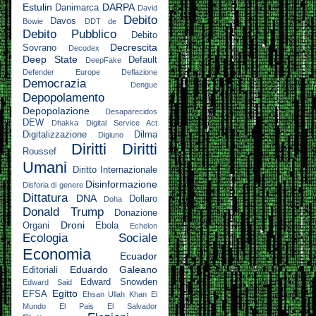
Estulin
DARPA
Danimarca
David
Debito
Davos
Bowie
DDT
de
Debito Pubblico
Debito
Decrescita
Sovrano
Decodex
Deep State
Default
DeepFake
Defender Europe
Deflazione
Democrazia
Dengue
Depopolamento
Depopolazione
Desaparecidos
DEW
Dhakka
Digital Service Act
Digitalizzazione
Dilma
Digiuno
Diritti
Diritti
Roussef
Umani
Diritto Internazionale
Disinformazione
Disforia di genere
Dittatura
DNA
Dollaro
Doha
Donald Trump
Donazione
Droni
Organi
Ebola
Echelon
Ecologia Sociale
Economia
Ecuador
Eduardo Galeano
Editoriali
Edward Snowden
Edward Said
Egitto
EFSA
Ehsan Ullah Khan
El
Mundo
El Pais
El Salvador