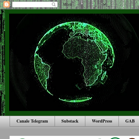
Canale Telegram
Substack
WordPress
GAB