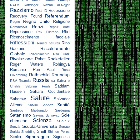
RATM
Ratzinger
Razan al-Najjar
Razzismo
Recessione
Real ID
Referendum
Recovery Found
Regno Unito
Religione
Regno
Renzi
Remdesivir
Repair café
Rfid
Repressione
Rex Tillerson
Riconoscimento facciale
Riflessioni
Rino
Rimedi naturali
Riscaldamento
Gaetano
Globale
Risorgimento
Rita Katz
Rivoluzione
Rockefeller
Robot
Roger Waters
Rohingya
Romania
Ron Paul
Rosa
Rothschild
Roundup
Luxemburg
Russia
RSV
Ruanda
sa
Sabra e
Saddam
Chatila
Sabrina Ferilli
Hussein
Sahara Occidentale
Salute
Saharawi
Salvador
Sanità
Allende
Salvini
Sandoz
Santiago Maldonado
Sardegna
Satanismo
Scie
Savoia
Schiavitù
Scienza
chimiche
SCoPEx
Scuola-Università
Scozia
Senato
Shell
Serbia
Shedding
Shimon Peres
Signoraggio
Sicilia
Sigonella