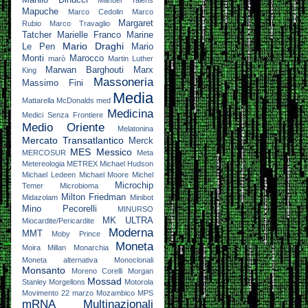
Mapuche
Marco Cedolin
Marco
Margaret
Rubio
Marco Travaglio
Tatcher
Marielle Franco
Marine
Mario Draghi
Le Pen
Mario
Monti
Marocco
marò
Martin Luther
Marwan Barghouti
Marx
King
Massoneria
Massimo Fini
Media
Mattarella
McDonalds
med
Medicina
Medici Senza Frontiere
Medio Oriente
Melatonina
Mercato Transatlantico
Merck
MES
Messico
MERCOSUR
Meta
Metereologia
METREX
Michael Hudson
Michael Ledeen
Michael Moore
Michel
Microchip
Temer
Microbioma
Milton Friedman
Midazolam
Minibot
Mino Pecorelli
MINURSO
MK ULTRA
Miocardite/Pericardite
Moderna
MMT
Moby Prince
Moneta
Moira Millan
Monarchia
Moneta alternativa
Monoclonali
Monsanto
Moreno Corelli
Morgan
Mossad
Stanley
Morgellons
Motorola
Movimento 22 marzo
Mozambico
MPS
mRNA
Multinazionali