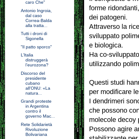
caro Che"
forme ridondanti,
Antonio Ingroia,
dal caso
dei patogeni.
Correa-Balda
Attraverso la ric
alla tratta...
Tutti i droni di
sviluppato polime
Sigonella
e biologica.
"Il patto sporco"
Ha co-sviluppato
L’Italia
distruggerà
utilizzando polime
l’eurozona?
Discorso del
presidente
Questi studi hann
cubano
all'ONU: «La
per modificare le
natura...
I dendrimeri son
Grandi proteste
in Argentina
che possono coni
contro il
governo Mac...
molecole decoy pe
Rete Solidarietà
Possono agire a
Rivoluzione
Bolivariana
stabilizzante per