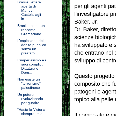
Brasile: lettera
per gli agenti pa
aperta di
Manuel
l'investigatore p
Castells agli
in...
Baker, Jr.
Brasile, come un
Dr. Baker, dirett
racconto
Gramsciano
scienze biologi
L’esplosione del
ha sviluppato e 
debito pubblico
senza un
che entrano nel c
prestato...
sviluppo di cont
L'imperialismo e i
suoi complici:
Dittatura e
Dem...
Questo progetto 
Non esiste un
composito che fu
"terrorismo"
palestinese
patogeni e agent
Un potere
topico alla pelle
rivoluzionario
per guarire
"Hasta la Victoria
siempre, mio
Il composito è m