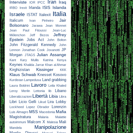
Iran
Interviste
Iraq
IOR
IPCC
ISIS
Islanda
Irlanda
IRBO
Irexit
Italia
Israele
ISTAT
Italexit
Jair
Italicum
Ivan Pinheiro
Bolsonaro
Jarawa
Jean Monnet
Jean Paul Fitoussi
Jean-Luc
Jeffrey
Mélenchon
Jeff Bezos
Epstein
Jobs Act
John Bolton
John Fitzgerald Kennedy
John
JP
Lennon
Jonathan Cook
Jovanotti
Julian Assange
Morgan
JTAGS
Kant
Kary Mullis
Katrina
Kenya
Keynes
Khalida Jarrar
Khan al Ahmar
Kissinger
Kirghizistan
KKK
Klaus Schwab
Knesset
Kosovo
Land grabbing
Kurdistan
Lampedusa
Lavoro
Laura Boldrini
Leila Khaled
Libano
Leroy Merlin
Lettonia
lib
Libertà
Libia
Liberalizzazioni
Libra
Libri
Licio Gelli
Lira
Lobby
Likud
Lorenzin
Lockheed
Lopez Obrador
M5S
Mafia
Luis Almagro
Macedonia
Magistratura
Malaria
Malattie
Malcom X
Mali
autoimmuni
Malesia
Manipolazione
Mandela
Manlio Dinucci
Manuel Talens