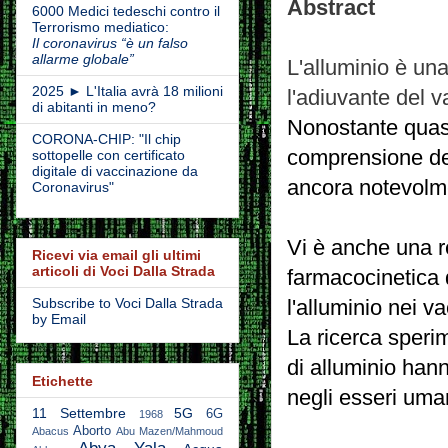
Abstract
6000 Medici tedeschi contro il
Terrorismo mediatico:
Il coronavirus “è un falso
allarme globale”
L'alluminio è un
2025 ► L'Italia avrà 18 milioni
l'adiuvante del
di abitanti in meno?
Nonostante quasi 
CORONA-CHIP: "Il chip
comprensione del
sottopelle con certificato
digitale di vaccinazione da
ancora notevolm
Coronavirus"
Vi è anche una re
Ricevi via email gli ultimi
articoli di Voci Dalla Strada
farmacocinetica 
Subscribe to Voci Dalla Strada
l'alluminio nei 
by Email
La ricerca sperim
di alluminio han
Etichette
negli esseri uma
11 Settembre
5G
6G
1968
Aborto
Abacus
Abu Mazen/Mahmoud