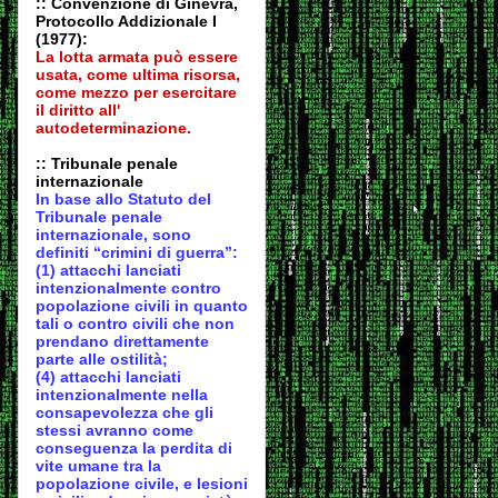
:: Convenzione di Ginevra,
Protocollo Addizionale I
(1977):
La lotta armata può essere
usata, come ultima risorsa,
come mezzo per esercitare
il diritto all'
autodeter
minazione.
:: Tribunale penale
internazionale
In base allo Statuto del
Tribunale penale
internazionale, sono
definiti “crimini di guerra”:
(1) attacchi lanciati
intenzionalmente contro
popolazione civili in quanto
tali o contro civili che non
prendano direttamente
parte alle ostilità;
(4) attacchi lanciati
intenzionalmente nella
consapevolezza che gli
stessi avranno come
conseguenza la perdita di
vite umane tra la
popolazione civile, e lesioni