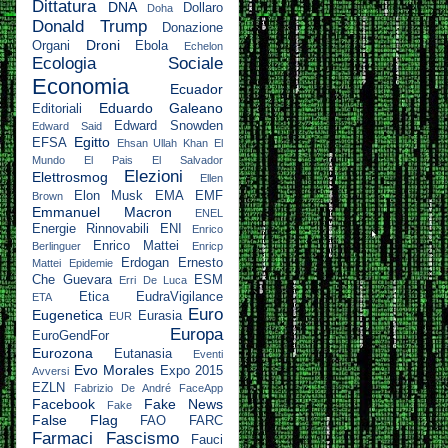
Dittatura
DNA
Dollaro
Doha
Donald Trump
Donazione
Droni
Organi
Ebola
Echelon
Ecologia Sociale
Economia
Ecuador
Eduardo Galeano
Editoriali
Edward Snowden
Edward Said
Egitto
EFSA
Ehsan Ullah Khan
El
Mundo
El Pais
El Salvador
Elezioni
Elettrosmog
Ellen
Elon Musk
EMA
EMF
Brown
Emmanuel Macron
ENEL
Energie Rinnovabili
ENI
Enrico
Enrico Mattei
Berlinguer
Enricp
Erdogan
Ernesto
Mattei
Epidemie
Che Guevara
ESM
Erri De Luca
Etica
EudraVigilance
ETA
Euro
Eugenetica
Eurasia
EUR
Europa
EuroGendFor
Eurozona
Eutanasia
Eventi
Evo Morales
Expo 2015
Avversi
EZLN
Fabrizio De André
FaceApp
Facebook
Fake News
Fake
False Flag
FAO
FARC
Farmaci
Fascismo
Fauci