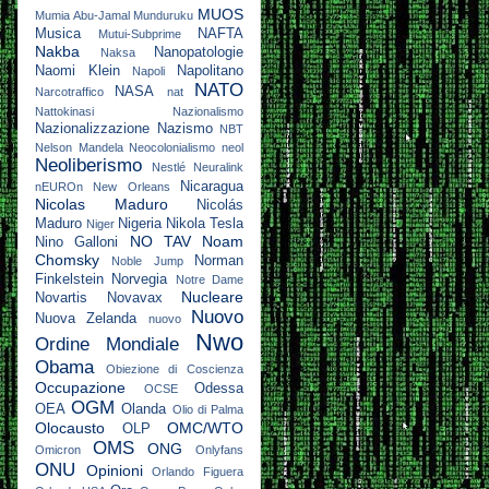
MUOS
Mumia Abu-Jamal
Munduruku
Musica
NAFTA
Mutui-Subprime
Nakba
Nanopatologie
Naksa
Naomi Klein
Napolitano
Napoli
NATO
NASA
Narcotraffico
nat
Nattokinasi
Nazionalismo
Nazionalizzazione
Nazismo
NBT
Nelson Mandela
Neocolonialismo
neol
Neoliberismo
Nestlé
Neuralink
Nicaragua
nEUROn
New Orleans
Nicolas Maduro
Nicolás
Maduro
Nigeria
Nikola Tesla
Niger
NO TAV
Noam
Nino Galloni
Chomsky
Norman
Noble Jump
Finkelstein
Norvegia
Notre Dame
Nucleare
Novartis
Novavax
Nuovo
Nuova Zelanda
nuovo
Nwo
Ordine Mondiale
Obama
Obiezione di Coscienza
Occupazione
Odessa
OCSE
OGM
OEA
Olanda
Olio di Palma
Olocausto
OMC/WTO
OLP
OMS
ONG
Omicron
Onlyfans
ONU
Opinioni
Orlando Figuera