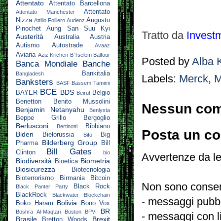
Attentato
Attentato Barcellona
Attentato
Attentato Manchester
Nizza
Augusto
Attilio Folliero
Audenz
Pinochet
Aung San Suu Kyi
Tratto da
Invest
Austerità
Australia
Austria
Autismo
Autostrade
Avaaz
Aviaria
Aziz Krichen
B’Tselem
Balfour
Posted by
Alba 
Banca Mondiale
Banche
Bankitalia
Bangladesh
Labels:
Merck
,
M
Banksters
BASF
Bassem Tamimi
BCE
BDS
BAYER
Belgio
Beirut
Benetton
Benito Mussolini
Nessun co
Benjamin Netanyahu
Benlysta
Beppe Grillo
Bergoglio
Berlusconi
Bibbiano
Bertinotti
Posta un c
Biden
Bielorussia
Big
Bifo
Bilderberg Group
Pharma
Bill
Bill Gates
Clinton
bio
Avvertenze da le
Biodiversità
Biometria
Bioetica
Biosicurezza
Biotecnologia
Bioterrorismo
Birmania
Bitcoin
Non sono consent
Black Rock
Black Panter Party
BlackRock
Blackwater
Blockchain
- messaggi pubbli
Bolivia
Boko Haram
Bono Vox
BR
Boshra Al-Maqtari
Boston
BPVI
- messaggi con l
Brasile
Brexit
Bretton Woods