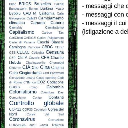
BRICS
Bruxelles
Briar
Bukele
- messaggi che c
Burkina Faso
Bundeswehr
Burioni
- messaggi con c
Byoblu
CADTM
California
Calin
Cambiamento
Georgescu
Calle13
- messaggi il cui
climatico
Canada
Cancro
Cannabis
Cannibalismo
(istigazione a de
Capitalismo
Carbon Tax
CariChieti
CARIGE
Carles Puigdemont
Caschi Bianchi
Carte di Panama
CBDC
Catalogna
Catricalà
CDBC
Censura
CELAC
CEE
Celiachia
CFR
Charlie
CETA
CEPI
Cevarix
Hebdo
Charlottesville
Chernobyl
CIA
Cina
Cile
Cinema
Chevron
Cisgiordania
Cipro
Clint Eastwood
Clonazione umana
Cloud seeding
Club
CO2
Codacons
di Roma
CNN
co
Colombia
CODEX
Colao
Colonialismo
Columbus Day
Contanti
Comunismo
Congo
Controllo globale
COP21
Corea del
COP25
Copyrigth
Nord
Corea del Sud
Coronavirus
Corruzione
CORVELVA
cost
Costa D'Avorio