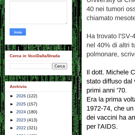
40 nei tumori os
chiamato mesot
Ha trovato l'SV-
nel 40% di altri
polmonare, scri
Cerca in VociDallaStrada
Il dott. Michele
stato diffuso dal
Archivio
primi anni '70.
►
2026
(122)
Era la prima volt
►
2025
(157)
1972-74, che un 
►
2024
(180)
dei vaccini ha a
►
2023
(413)
per l'AIDS.
►
2022
(321)