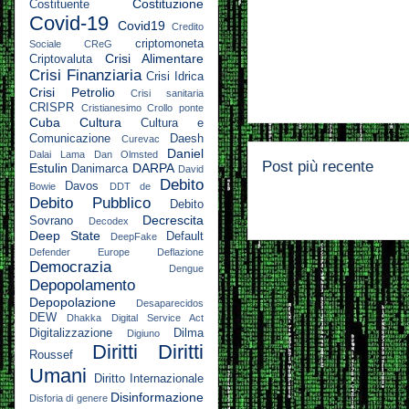
Costituzione
Costituente
Covid-19
Covid19
Credito
criptomoneta
Sociale
CReG
Crisi Alimentare
Criptovaluta
Crisi Finanziaria
Crisi Idrica
Crisi Petrolio
Crisi sanitaria
CRISPR
Cristianesimo
Crollo ponte
Cuba
Cultura
Cultura e
Comunicazione
Daesh
Curevac
Daniel
Dalai Lama
Dan Olmsted
Post più recente
Estulin
DARPA
Danimarca
David
Debito
Davos
Bowie
DDT
de
Debito Pubblico
Debito
Decrescita
Sovrano
Decodex
Deep State
Default
DeepFake
Defender Europe
Deflazione
Democrazia
Dengue
Depopolamento
Depopolazione
Desaparecidos
DEW
Dhakka
Digital Service Act
Digitalizzazione
Dilma
Digiuno
Diritti
Diritti
Roussef
Umani
Diritto Internazionale
Disinformazione
Disforia di genere