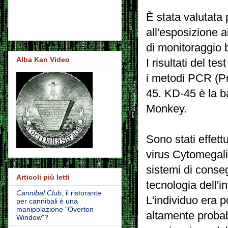
È stata valutata 
all'esposizione a
di monitoraggio 
Alba Kan Video
I risultati del te
i metodi PCR (P
45.
KD-45 è la b
Monkey.
Sono stati effettu
virus Cytomegalia
sistemi di consegn
Articoli più letti
tecnologia dell'in
Cannibal Club
, il ristorante
L'individuo era p
per cannibali è una
manipolazione "Overton
altamente probab
Window"?