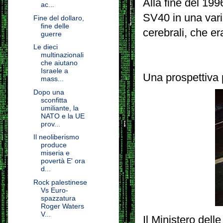
Alla fine del 199
ac...
SV40 in una vari
Fine del dollaro,
fine delle
cerebrali, che e
guerre
Le dieci
multinazionali
che aiutano
Israele a
Una prospettiva 
mass...
Dopo una
sconfitta
umiliante, la
NATO e la UE
prov...
Il neoliberismo
produce
miseria e
povertà E' ora
d...
Rock palestinese
Vs Euro-
spazzatura
Roger Waters
V...
Il Ministero del