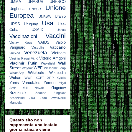
UMMA
UNASUR
UNESCO
Unione
Ungheria
UNHCR
Europea
Uranio
UNRWA
Usa
URSS
Uruguay
Usa-
Cuba
USAID
Ustica
Vaccini
Vaccinazioni
VAIDS
Vaiolo
Vaclav Klaus
Vaticano
Vanguard
Vasculite
Venezuela
Vietnam
Vaxxed
Vittorio Arrigoni
Virginia Raggi
Vit K
Vladimir Putin
Wall
Wakefield
Street
WEF
Wayfair
Wellcome Leap
Wikileaks
Wikipedia
WhatsApp
Wuhan
WWF
XCPT
XRP
Xylella
Yanis Varoufakis
Yemen
Yigal
Zbigniew
Amir
Yuli Novak
Brzezinski
Zecche
Zibgniev
Brzezinski
Zika
Zolfo
Zwelivelile
Mandela
Questo sito non
rappresenta una testata
giornalistica e viene