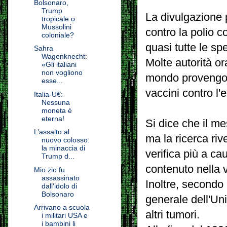
Bolsonaro,
Trump
La divulgazione p
tropicale o
Mussolini
contro la polio c
coloniale?
quasi tutte le spe
Sahra
Wagenknecht:
Molte autorità o
«Gli italiani
non vogliono
mondo provengono
esse...
vaccini contro l'
Italia-U€:
Nessuna
moneta è
eterna!
Si dice che il me
L’assalto al
ma la ricerca riv
nuovo colosso:
la minaccia di
verifica più a ca
Trump d...
contenuto nella 
Mio zio fu
assassinato
Inoltre, secondo i
dall'idolo di
Bolsonaro
generale dell'Uni
Arrivano a scuola
altri tumori.
i militari USA e
i bambini li