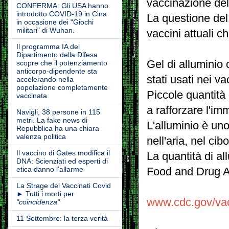
vaccinazione del
CONFERMA: Gli USA hanno
introdotto COVID-19 in Cina
La questione del 
in occasione dei "Giochi
militari" di Wuhan.
vaccini attuali 
Il programma IA del
Dipartimento della Difesa
Gel di alluminio 
scopre che il potenziamento
anticorpo-dipendente sta
stati usati nei va
accelerando nella
popolazione completamente
Piccole quantità
vaccinata
a rafforzare l'im
Navigli, 38 persone in 115
metri. La fake news di
L'alluminio è uno
Repubblica ha una chiara
valenza politica
nell'aria, nel cib
Il vaccino di Gates modifica il
La quantità di al
DNA: Scienziati ed esperti di
etica danno l’allarme
Food and Drug A
La Strage dei Vaccinati Covid
► Tutti i morti per
www.cdc.gov/vac
"coincidenza"
11 Settembre: la terza verità