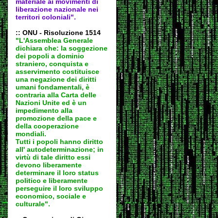
materiale ai movimenti di
liberazione nazionale nei
territori coloniali".
:: ONU - Risoluzione 1514
"L'Assemblea Generale
dichiara che: la soggezione
dei popoli a dominio
straniero, conquista e
asservimento costituisce
una negazione dei diritti
umani fondamentali, è
contraria alla Carta delle
Nazioni Unite ed è un
impedimento alla
promozione della pace e
della cooperazione
mondiali.
Tutti i popoli hanno diritto
all' autodeter
minazione; in
virtù di tale diritto essi
devono liberamente
determinare il loro status
politico e liberamente
perseguire il loro sviluppo
economico, sociale e
culturale".