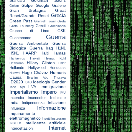
Goldman Sachs
Standard
Golpe
Google
Grafene
Golem
Gran Bretagna
Great
Grecia
Reset/Grande Reset
Green Pass
Grenfell Tower
Greta
Grexit
Greta Thunberg
Groenlandia
Gruppo di Lima
GSK
Guerra
Guantanamo
Guerra Ambientale
Guerra
Biologica
Guerra Iraq
H1N1
HAARP
Haiti
Hamas
H5N1
Hantavirus
Hawaii
Helmut Kohl
Hillary Clinton
Hezbollah
Hitler
Hollande
Hollywood
Honduras
Hugo Chávez
Humoris
Huawei
Causa
Ibrahim Abu Thuraya
ID2020
Ideologia Gender
ID4D
Immigrazione
ILVA
Ilaria Alpi
Imperialismo
Impero
IMU
Incendio
Inceneritori
Inchieste
India
Inflazione
Indipendenza
Informazione
Influenza
Inquinamento
elettromagnetico
Insetti
Instagram
Intelligenza artificiale
INSTEX
Internet
Intercettazioni