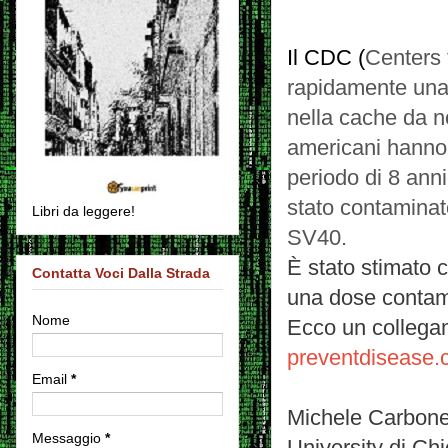
Il CDC (
Centers 
rapidamente una 
nella cache da n
americani hanno r
periodo di 8 ann
stato contaminat
Libri da leggere!
SV40.
È stato stimato 
Contatta Voci Dalla Strada
una dose conta
Nome
Ecco un collega
preventdisease
Email
*
Michele Carbone,
Messaggio
*
University di Ch