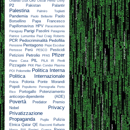
Oro
Orlando USA
Oscar Perez
Oxhy
P2
Pakistan
Palantir
Palestina
Palmiro Togliatti
Pandemia
Paolo
Paolo Bellavite
Borsellino
Papa Francesco
Papillomavirus HPV
Paracetamolo
Parigi
Pasolini
Paraguay
Patagonia
Patrice Lumumba
Paul Craig Roberts
PCR
Pedocriminalità
Pedofilia
Pentagono
Pensione
Pepe Escobar
Perù
Pesticidi
Pertosse
PESCO
Pfizer
Petrolio
Petizioni
PFAS
PIL
Piano Casa
PILA IR
Pirelli
Pizzagate
PKK
Plan Condor
Plasma
Politica Interna
POI
Poliomelite
Politica Internazionale
Polonia
Ponte Morandi
Polizia
Popoli
Populismo
Pornografia
Porto
Portogallo
Potenziamento
Rico
anticorpo-dipendente (ADE)
Povertà
Predator
Premio
Privacy
Nobel
Privatizzazione
Propaganda
Pulizia
Puglia
Etnica
Qatar
QE
Racconti
Raffaele
Raqqa
Marra
RAI
Ranieri Guerra