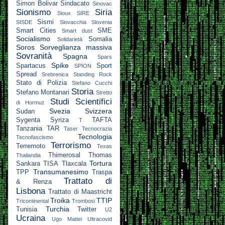
Simon Bolivar
Sindacato
Sinovac
Sionismo
Siria
Sioux
SIRE
Sismi
SISDE
Slovacchia
Slovenia
Smart Cities
SME
Smart dust
Socialismo
Somalia
Solidarietà
Soros
Sorveglianza massiva
Sovranità
Spagna
Spars
Spike
Spartacus
Sport
SPION
Spread
Srebrenica
Standing Rock
Stato di Polizia
Stefano Cucchi
Storia
Stefano Montanari
Stretto
Studi Scientifici
di Hormuz
Svezia
Svizzera
Sudan
Sygenta
Syriza
TAFTA
T
Tanzania
TAR
Taser
Tecnocrazia
Tecnologia
Tecnofascismo
Terrorismo
Terremoto
Texas
Thimerosal
Thomas
Thailandia
Tortura
Sankara
TISA
Tlaxcala
Transumanesimo
TPP
Traspa
Trattato di
& Renza
Lisbona
Trattato di Maastricht
Troika
TTIP
Tricontinental
Trombosi
Turchia
Tunisia
Twitter
U2
Ucraina
Ugo Mattei
Ultracovid