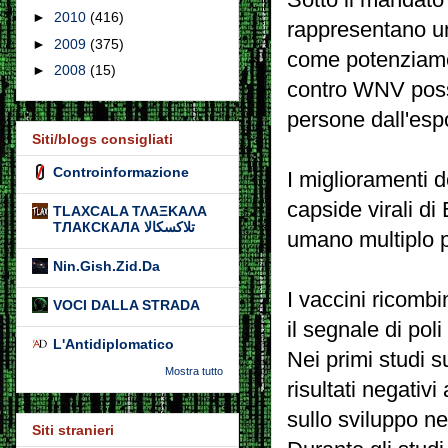
►
2010
(416)
rappresentano un
►
2009
(375)
come potenziame
►
2008
(15)
contro WNV posso
persone dall'espo
Siti/blogs consigliati
Controinformazione
I miglioramenti 
capside virali di
TLAXCALA ΤΛΑΞΚΑΛΑ
ТЛАКСКАЛА تلاكسكالا
umano multiplo pe
Nin.Gish.Zid.Da
I vaccini ricomb
VOCI DALLA STRADA
il segnale di pol
L'Antidiplomatico
Nei primi studi s
Mostra tutto
risultati negativi
sullo sviluppo ne
Siti stranieri