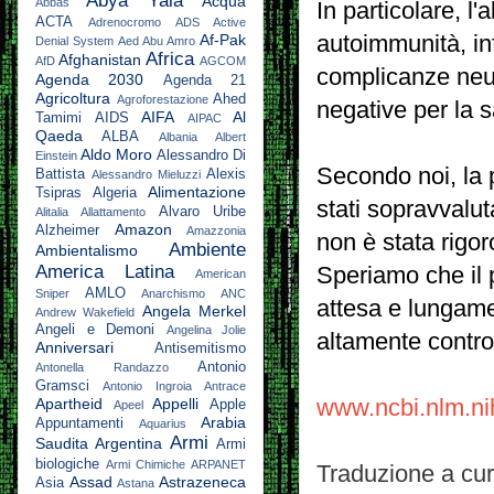
Abya Yala
Acqua
Abbas
In particolare, l
ACTA
Adrenocromo
ADS Active
Af-Pak
autoimmunità, in
Denial System
Aed Abu Amro
Africa
Afghanistan
AfD
AGCOM
complicanze neu
Agenda 2030
Agenda 21
Agricoltura
Ahed
Agroforestazione
negative per la 
AIFA
Al
Tamimi
AIDS
AIPAC
Qaeda
ALBA
Albania
Albert
Aldo Moro
Alessandro Di
Einstein
Secondo noi,
la
Battista
Alexis
Alessandro Mieluzzi
Alimentazione
Tsipras
Algeria
stati sopravvaluta
Alvaro Uribe
Alitalia
Allattamento
Amazon
Alzheimer
Amazzonia
non è stata rigo
Ambiente
Ambientalismo
America Latina
Speriamo che il 
American
AMLO
Sniper
Anarchismo
ANC
attesa e lungame
Angela Merkel
Andrew Wakefield
Angeli e Demoni
Angelina Jolie
altamente contro
Anniversari
Antisemitismo
Antonio
Antonella Randazzo
Gramsci
Antonio Ingroia
Antrace
Apartheid
Appelli
www.ncbi.nlm.n
Apple
Apeel
Arabia
Appuntamenti
Aquarius
Armi
Saudita
Argentina
Armi
biologiche
Armi Chimiche
ARPANET
Traduzione a cu
Assad
Astrazeneca
Asia
Astana