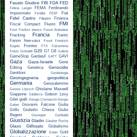
Fausto Giudice
FBI
FDA
FED
FEMA
Ferdinando
Felicia Langer
Imposimato
Fiat
Fertilità
FESF
Fidel Castro
Finanza
Filippine
FMI
Fiscal Compact
Fluoro
Ford
Fosforo bianco
Fosse Ardeatine
Francia
Fracking
Frantz
Fanon
free-vaxx
Frexit
Friedrich
Frontex
Engels
FTX
Fukushima
G20
G7
G8
Fulvio Grimaldi
Galizia
GameStop
Gardasil
GAVI
GATT
Gaza
Gaza-Israele
Gene
Genocidio
Editing
Genetica
Gentiloni
Geobiologia
Geoingegneria
geopolitica
Germania
Gerusalemme
Ghislaine Maxwell
Gesine Lötzsch
Giappone
Gideon Levy
Gibilterra
Gilet gialli
Giorgio Cremaschi
Giorgio
Giovanni Falcone
Giulia
Gaber
Grillo
Giulietto Chiesa
Giulio
Regeni
Giuseppe Garibaldi
Giustizia
Gladio
Glauber Rocha
Glaxo
Glifosato
Globalismo
Globalizzazione
Gold
Golan