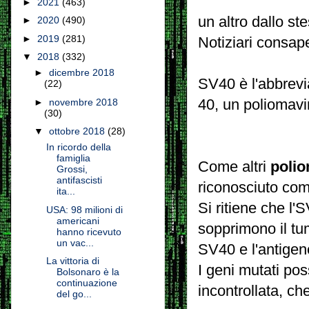
►
2021
(463)
un altro dallo st
►
2020
(490)
►
2019
(281)
N
otiziari
consap
▼
2018
(332)
►
dicembre 2018
SV40 è l'abbrevi
(22)
40, un poliomavi
►
novembre 2018
(30)
▼
ottobre 2018
(28)
In ricordo della
famiglia
Come altri
poli
Grossi,
antifascisti
riconosciuto co
ita...
Si ritiene che l'
USA: 98 milioni di
americani
sopprimono il tu
hanno ricevuto
un vac...
SV40 e l'antige
La vittoria di
I geni mutati pos
Bolsonaro è la
continuazione
incontrollata, ch
del go...