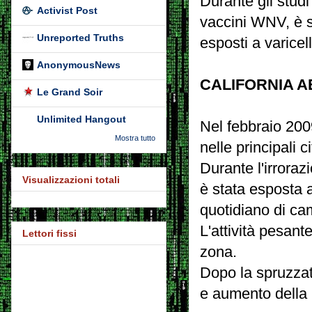
Durante gli studi
Activist Post
vaccini WNV, è s
Unreported Truths
esposti a varicel
AnonymousNews
CALIFORNIA A
Le Grand Soir
Unlimited Hangout
Nel febbraio 2009
Mostra tutto
nelle principali c
Durante l'irrora
Visualizzazioni totali
è stata esposta a
quotidiano di ca
L'attività pesante
Lettori fissi
zona.
Dopo la spruzzat
e aumento della