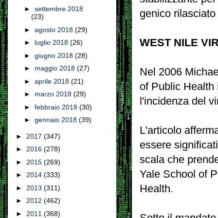
►
settembre 2018
genico rilasciato
(23)
►
agosto 2018
(29)
WEST NILE VI
►
luglio 2018
(26)
►
giugno 2018
(28)
►
maggio 2018
(27)
Nel 2006 Michael
►
aprile 2018
(21)
of Public Health
►
marzo 2018
(29)
l'incidenza del 
►
febbraio 2018
(30)
►
gennaio 2018
(39)
L'articolo affer
►
2017
(347)
essere significat
►
2016
(278)
scala che prende
►
2015
(269)
Yale School of P
►
2014
(333)
Health.
►
2013
(311)
►
2012
(462)
►
2011
(368)
Sotto il mandato 