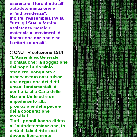
esercitare il loro diritto all'
autodeter
minazione e
all'indipendenza".
Inoltre, l'Assemblea invita
"tutti gli Stati a fornire
assistenza morale e
materiale ai movimenti di
liberazione nazionale nei
territori coloniali".
:: ONU - Risoluzione 1514
"L'Assemblea Generale
dichiara che: la soggezione
dei popoli a dominio
straniero, conquista e
asservimento costituisce
una negazione dei diritti
umani fondamentali, è
contraria alla Carta delle
Nazioni Unite ed è un
impedimento alla
promozione della pace e
della cooperazione
mondiali.
Tutti i popoli hanno diritto
all' autodeter
minazione; in
virtù di tale diritto essi
devono liberamente