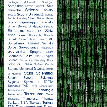
Santiago Maldonado
Sardegna
Satanismo
Scie
Savoia
Schiavitù
Scienza
chimiche
SCoPEx
Scuola-Università
Scozia
Senato
Shell
Serbia
Shedding
Shimon Peres
Signoraggio
Sicilia
Sigonella
Simon Bolivar
Sindacato
Sinovac
Sionismo
Siria
Sioux
SIRE
Sismi
SISDE
Slovacchia
Slovenia
Smart Cities
SME
Smart dust
Socialismo
Somalia
Solidarietà
Soros
Sorveglianza massiva
Sovranità
Spagna
Spars
Spike
Spartacus
Sport
SPION
Spread
Srebrenica
Standing Rock
Stato di Polizia
Stefano Cucchi
Storia
Stefano Montanari
Stretto
Studi Scientifici
di Hormuz
Svezia
Svizzera
Sudan
Sygenta
Syriza
TAFTA
T
Tanzania
TAR
Taser
Tecnocrazia
Tecnologia
Tecnofascismo
Terrorismo
Terremoto
Texas
Thimerosal
Thomas
Thailandia
Tortura
Sankara
TISA
Tlaxcala
Transumanesimo
TPP
Traspa