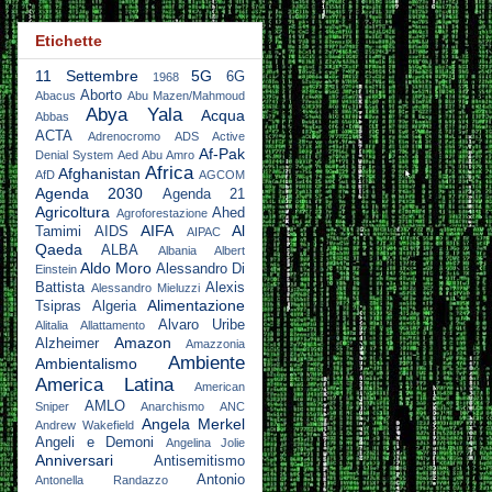
Etichette
11 Settembre
5G
6G
1968
Aborto
Abacus
Abu Mazen/Mahmoud
Abya Yala
Acqua
Abbas
ACTA
Adrenocromo
ADS Active
Af-Pak
Denial System
Aed Abu Amro
Africa
Afghanistan
AfD
AGCOM
Agenda 2030
Agenda 21
Agricoltura
Ahed
Agroforestazione
AIFA
Al
Tamimi
AIDS
AIPAC
Qaeda
ALBA
Albania
Albert
Aldo Moro
Alessandro Di
Einstein
Battista
Alexis
Alessandro Mieluzzi
Alimentazione
Tsipras
Algeria
Alvaro Uribe
Alitalia
Allattamento
Amazon
Alzheimer
Amazzonia
Ambiente
Ambientalismo
America Latina
American
AMLO
Sniper
Anarchismo
ANC
Angela Merkel
Andrew Wakefield
Angeli e Demoni
Angelina Jolie
Anniversari
Antisemitismo
Antonio
Antonella Randazzo