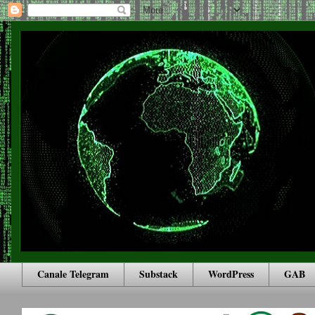
Canale Telegram
Substack
WordPress
GAB