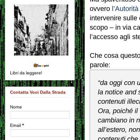
ovvero
l’Autorit
intervenire sulle 
scopo – in via c
l’accesso agli st
Che cosa questo 
parole:
Libri da leggere!
“da oggi con 
la
notice and
Contatta Voci Dalla Strada
contenuti illec
Nome
Ora, poiché i
cambiano in n
Email
*
all’estero, no
contenuti che