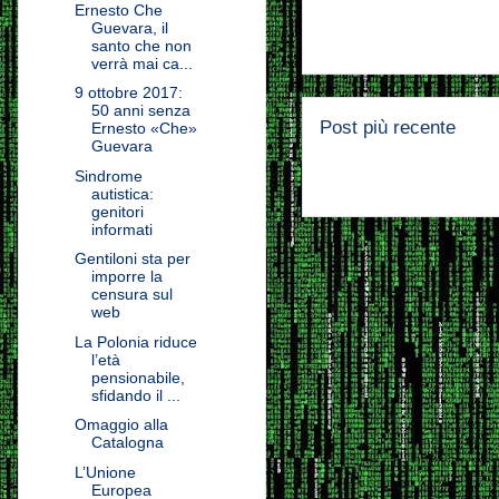
Ernesto Che
Guevara, il
santo che non
verrà mai ca...
9 ottobre 2017:
50 anni senza
Post più recente
Ernesto «Che»
Guevara
Sindrome
autistica:
genitori
informati
Gentiloni sta per
imporre la
censura sul
web
La Polonia riduce
l’età
pensionabile,
sfidando il ...
Omaggio alla
Catalogna
L’Unione
Europea