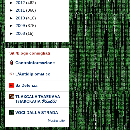
►
2012
(462)
►
2011
(368)
►
2010
(416)
►
2009
(375)
►
2008
(15)
Siti/blogs consigliati
Controinformazione
L'Antidiplomatico
Sa Defenza
TLAXCALA ΤΛΑΞΚΑΛΑ
ТЛАКСКАЛА تلاكسكالا
VOCI DALLA STRADA
Mostra tutto