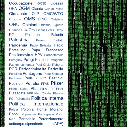
Occupazione
Odessa
OCSE
OGM
OEA
Olanda
Olio di Palma
Olocausto
OMC/WTO
OLP
OMS
ONG
Omicron
Onlyfans
ONU
Opinioni
Orlando Figuera
Oro
Orlando USA
Oscar Perez
Oxhy
P2
Pakistan
Palantir
Palestina
Palmiro Togliatti
Pandemia
Paolo
Paolo Bellavite
Borsellino
Papa Francesco
Papillomavirus HPV
Paracetamolo
Parigi
Pasolini
Paraguay
Patagonia
Patrice Lumumba
Paul Craig Roberts
PCR
Pedocriminalità
Pedofilia
Pentagono
Pensione
Pepe Escobar
Perù
Pesticidi
Pertosse
PESCO
Pfizer
Petrolio
Petizioni
PFAS
PIL
Piano Casa
PILA IR
Pirelli
Pizzagate
PKK
Plan Condor
Plasma
Politica Interna
POI
Poliomelite
Politica Internazionale
Polonia
Ponte Morandi
Polizia
Popoli
Populismo
Pornografia
Porto
Portogallo
Potenziamento
Rico
anticorpo-dipendente (ADE)