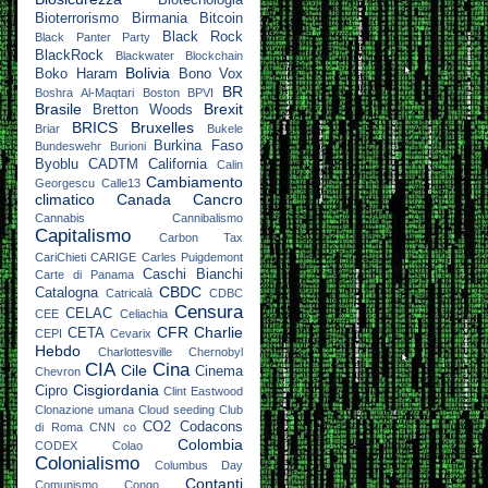
Biotecnologia
Bioterrorismo
Birmania
Bitcoin
Black Rock
Black Panter Party
BlackRock
Blackwater
Blockchain
Bolivia
Boko Haram
Bono Vox
BR
Boshra Al-Maqtari
Boston
BPVI
Brasile
Brexit
Bretton Woods
BRICS
Bruxelles
Briar
Bukele
Burkina Faso
Bundeswehr
Burioni
Byoblu
CADTM
California
Calin
Cambiamento
Georgescu
Calle13
climatico
Canada
Cancro
Cannabis
Cannibalismo
Capitalismo
Carbon Tax
CariChieti
CARIGE
Carles Puigdemont
Caschi Bianchi
Carte di Panama
CBDC
Catalogna
Catricalà
CDBC
Censura
CELAC
CEE
Celiachia
CFR
Charlie
CETA
CEPI
Cevarix
Hebdo
Charlottesville
Chernobyl
CIA
Cina
Cile
Cinema
Chevron
Cisgiordania
Cipro
Clint Eastwood
Clonazione umana
Cloud seeding
Club
CO2
Codacons
di Roma
CNN
co
Colombia
CODEX
Colao
Colonialismo
Columbus Day
Contanti
Comunismo
Congo