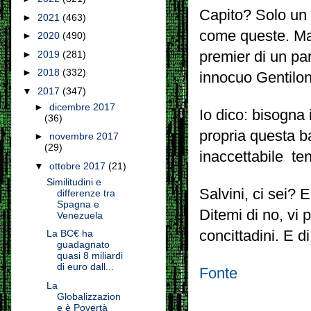
Capito? Solo un 
►
2021
(463)
come queste. Ma 
►
2020
(490)
premier di un par
►
2019
(281)
►
2018
(332)
innocuo Gentilon
▼
2017
(347)
►
dicembre 2017
Io dico: bisogna
(36)
propria questa ba
►
novembre 2017
(29)
inaccettabile ten
▼
ottobre 2017
(21)
Similitudini e
Salvini, ci sei?
differenze tra
Spagna e
Ditemi di no, vi p
Venezuela
concittadini. E di
La BC€ ha
guadagnato
quasi 8 miliardi
di euro dall...
Fonte
La
Globalizzazion
e è Povertà