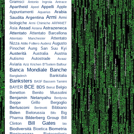
Gramsci
Antonio Ingroia
Antrace
Apartheid
Appelli
Apple
Apeel
Arabia
Appuntamenti
Aquarius
Armi
Saudita
Argentina
Armi
biologiche
Armi Chimiche
ARPANET
Assad
Astrazeneca
Asia
Astana
Attentato
Attentato Barcellona
Attentato
Attentato Manchester
Nizza
Augusto
Attilio Folliero
Audenz
Pinochet
Aung San Suu Kyi
Austerità
Australia
Austria
Autismo
Autostrade
Avaaz
Aviaria
Aziz Krichen
B’Tselem
Balfour
Banca Mondiale
Banche
Bankitalia
Bangladesh
Banksters
BASF
Bassem Tamimi
BCE
BDS
BAYER
Belgio
Beirut
Benetton
Benito Mussolini
Benjamin Netanyahu
Benlysta
Beppe Grillo
Bergoglio
Berlusconi
Bibbiano
Bertinotti
Biden
Bielorussia
Big
Bifo
Bilderberg Group
Pharma
Bill
Bill Gates
Clinton
bio
Biodiversità
Biometria
Bioetica
Biosicurezza