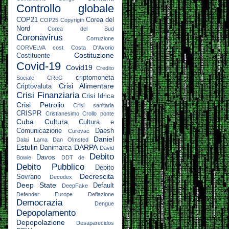
Controllo globale
COP21
Corea del
COP25
Copyrigth
Nord
Corea del Sud
Coronavirus
Corruzione
CORVELVA
cost
Costa D'Avorio
Costituzione
Costituente
Covid-19
Covid19
Credito
criptomoneta
Sociale
CReG
Crisi Alimentare
Criptovaluta
Crisi Finanziaria
Crisi Idrica
Crisi Petrolio
Crisi sanitaria
CRISPR
Cristianesimo
Crollo ponte
Cuba
Cultura
Cultura e
Comunicazione
Daesh
Curevac
Daniel
Dalai Lama
Dan Olmsted
Estulin
DARPA
Danimarca
David
Debito
Davos
Bowie
DDT
de
Debito Pubblico
Debito
Decrescita
Sovrano
Decodex
Deep State
Default
DeepFake
Defender Europe
Deflazione
Democrazia
Dengue
Depopolamento
Depopolazione
Desaparecidos