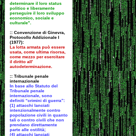
determinare il loro status
politico e liberamente
perseguire il loro sviluppo
economico, sociale e
culturale".
:: Convenzione di Ginevra,
Protocollo Addizionale I
(1977):
La lotta armata può essere
usata, come ultima risorsa,
come mezzo per esercitare
il diritto all'
autodeter
minazione.
:: Tribunale penale
internazionale
In base allo Statuto del
Tribunale penale
internazionale, sono
definiti “crimini di guerra”:
(1) attacchi lanciati
intenzionalmente contro
popolazione civili in quanto
tali o contro civili che non
prendano direttamente
parte alle ostilità;
(4) attacchi lanciati