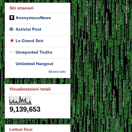
Siti stranieri
AnonymousNews
Activist Post
Le Grand Soir
Unreported Truths
Unlimited Hangout
Mostra tutto
Visualizzazioni totali
9,139,653
Lettori fissi