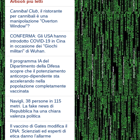
Articoli più letti
Cannibal Club
, il ristorante
per cannibali è una
manipolazione "Overton
Window"?
CONFERMA: Gli USA hanno
introdotto COVID-19 in Cina
in occasione dei "Giochi
militari" di Wuhan.
Il programma IA del
Dipartimento della Difesa
scopre che il potenziamento
anticorpo-dipendente sta
accelerando nella
popolazione completamente
vaccinata
Navigli, 38 persone in 115
metri. La fake news di
Repubblica ha una chiara
valenza politica
Il vaccino di Gates modifica il
DNA: Scienziati ed esperti di
etica danno l’allarme