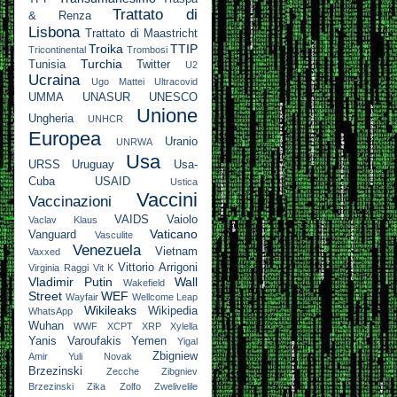
Trattato di
& Renza
Lisbona
Trattato di Maastricht
Troika
TTIP
Tricontinental
Trombosi
Turchia
Tunisia
Twitter
U2
Ucraina
Ugo Mattei
Ultracovid
UMMA
UNASUR
UNESCO
Unione
Ungheria
UNHCR
Europea
Uranio
UNRWA
Usa
URSS
Uruguay
Usa-
Cuba
USAID
Ustica
Vaccini
Vaccinazioni
VAIDS
Vaiolo
Vaclav Klaus
Vaticano
Vanguard
Vasculite
Venezuela
Vietnam
Vaxxed
Vittorio Arrigoni
Virginia Raggi
Vit K
Vladimir Putin
Wall
Wakefield
Street
WEF
Wayfair
Wellcome Leap
Wikileaks
Wikipedia
WhatsApp
Wuhan
WWF
XCPT
XRP
Xylella
Yanis Varoufakis
Yemen
Yigal
Zbigniew
Amir
Yuli Novak
Brzezinski
Zecche
Zibgniev
Brzezinski
Zika
Zolfo
Zwelivelile