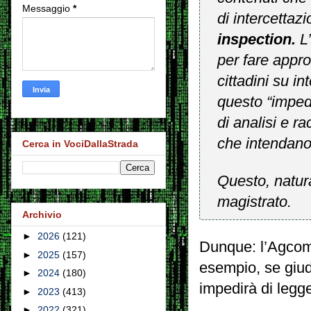
Messaggio
*
di intercetta
inspection.
L
per fare appro
cittadini su i
questo “imped
di analisi e ra
che intendano 
Cerca in VociDallaStrada
Questo, natur
magistrato.
Archivio
►
2026
(121)
Dunque: l’Agcom 
►
2025
(157)
esempio, se giudi
►
2024
(180)
impedirà di legg
►
2023
(413)
►
2022
(321)