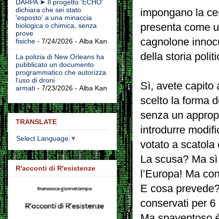
DARPA ➤ Il progetto 'ECHO'
dichiara che sei stato
impongano la cens
'esposto' a una minaccia
presenta come un
biologica o chimica, senza
prove
cagnolone innocu
fisiche
- 7/24/2026
- Alba Kan
della storia politi
La polizia di New Orleans ha
pubblicato un documento
programmatico che autorizza
l'uso di droni
Sì, avete capito 
armati
- 7/23/2026
- Alba Kan
scelto la forma 
senza un appropri
TRANSLATE
introdurre modifi
Select Language
▼
votato a scatola 
La scusa? Ma sì 
R'acconti di R'esistenze
l’Europa! Ma con
E cosa prevede? 
conservati per 6 
Ma spaventoso è 