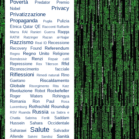
Povertà
Predator
Premio
Privacy
Nobel
Privatizzazione
Propaganda
Pulizia
Puglia
Etnica
Qatar
QE
Racconti
Raffaele
Raqqa
Marra
RAI
Ranieri Guerra
RATM
Ratzinger
Razan al-Najjar
Razzismo
Recessione
Real ID
Referendum
Recovery Found
Regno Unito
Religione
Regno
Renzi
Remdesivir
Repair café
Rfid
Repressione
Rex Tillerson
Riconoscimento facciale
Riflessioni
Rino
Rimedi naturali
Riscaldamento
Gaetano
Globale
Risorgimento
Rita Katz
Rivoluzione
Rockefeller
Robot
Roger Waters
Rohingya
Romania
Ron Paul
Rosa
Rothschild
Roundup
Luxemburg
Russia
RSV
Ruanda
sa
Sabra e
Saddam
Chatila
Sabrina Ferilli
Hussein
Sahara Occidentale
Salute
Saharawi
Salvador
Sanità
Allende
Salvini
Sandoz