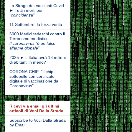
La Strage dei Vaccinati Covid
► Tutti i morti per
"coincidenza"
11 Settembre: la terza verità
6000 Medici tedeschi contro il
Terrorismo mediatico:
Il coronavirus “è un falso
allarme globale”
2025 ► L'Italia avrà 18 milioni
di abitanti in meno?
CORONA-CHIP: "Il chip
sottopelle con certificato
digitale di vaccinazione da
Coronavirus"
Ricevi via email gli ultimi
articoli di Voci Dalla Strada
Subscribe to Voci Dalla Strada
by Email