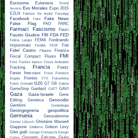
Eurozona
Eutanasia
Eventi
Evo Morales
Expo 2015
Avversi
EZLN
Fabrizio De André
FaceApp
Facebook
Fake News
Fake
False Flag
FAO
FARC
Farmaci
Fascismo
Fauci
Fausto Giudice
FBI
FDA
FED
FEMA
Ferdinando
Felicia Langer
Imposimato
Fiat
Fertilità
FESF
Fidel Castro
Finanza
Filippine
FMI
Fiscal Compact
Fluoro
Ford
Fosforo bianco
Fosse Ardeatine
Francia
Fracking
Frantz
Fanon
free-vaxx
Frexit
Friedrich
Frontex
Engels
FTX
Fukushima
G20
G7
G8
Fulvio Grimaldi
Galizia
GameStop
Gardasil
GAVI
GATT
Gaza
Gaza-Israele
Gene
Genocidio
Editing
Genetica
Gentiloni
Geobiologia
Geoingegneria
geopolitica
Germania
Gerusalemme
Ghislaine Maxwell
Gesine Lötzsch
Giappone
Gideon Levy
Gibilterra
Gilet gialli
Giorgio Cremaschi
Giorgio
Giovanni Falcone
Giulia
Gaber