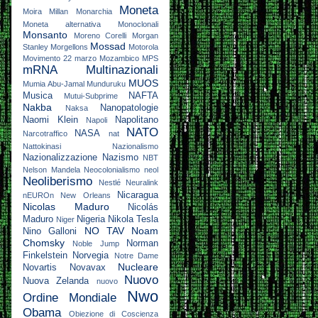
Moneta
Moira Millan
Monarchia
Moneta alternativa
Monoclonali
Monsanto
Moreno Corelli
Morgan
Mossad
Stanley
Morgellons
Motorola
Movimento 22 marzo
Mozambico
MPS
mRNA
Multinazionali
MUOS
Mumia Abu-Jamal
Munduruku
Musica
NAFTA
Mutui-Subprime
Nakba
Nanopatologie
Naksa
Naomi Klein
Napolitano
Napoli
NATO
NASA
Narcotraffico
nat
Nattokinasi
Nazionalismo
Nazionalizzazione
Nazismo
NBT
Nelson Mandela
Neocolonialismo
neol
Neoliberismo
Nestlé
Neuralink
Nicaragua
nEUROn
New Orleans
Nicolas Maduro
Nicolás
Maduro
Nigeria
Nikola Tesla
Niger
NO TAV
Noam
Nino Galloni
Chomsky
Norman
Noble Jump
Finkelstein
Norvegia
Notre Dame
Nucleare
Novartis
Novavax
Nuovo
Nuova Zelanda
nuovo
Nwo
Ordine Mondiale
Obama
Obiezione di Coscienza