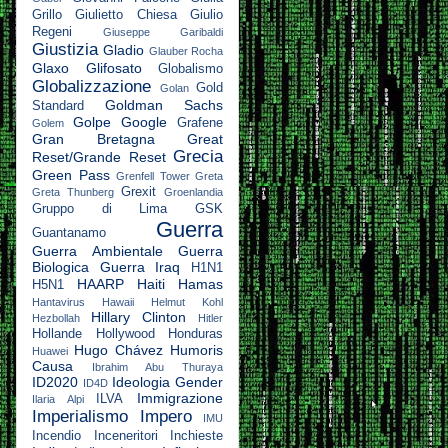
Grillo
Giulietto Chiesa
Giulio
Regeni
Giuseppe Garibaldi
Giustizia
Gladio
Glauber Rocha
Glaxo
Glifosato
Globalismo
Globalizzazione
Gold
Golan
Goldman Sachs
Standard
Golpe
Google
Grafene
Golem
Gran Bretagna
Great
Grecia
Reset/Grande Reset
Green Pass
Grenfell Tower
Greta
Grexit
Greta Thunberg
Groenlandia
Gruppo di Lima
GSK
Guerra
Guantanamo
Guerra Ambientale
Guerra
Biologica
Guerra Iraq
H1N1
HAARP
Haiti
Hamas
H5N1
Hantavirus
Hawaii
Helmut Kohl
Hillary Clinton
Hezbollah
Hitler
Hollande
Hollywood
Honduras
Hugo Chávez
Humoris
Huawei
Causa
Ibrahim Abu Thuraya
ID2020
Ideologia Gender
ID4D
Immigrazione
ILVA
Ilaria Alpi
Imperialismo
Impero
IMU
Incendio
Inceneritori
Inchieste