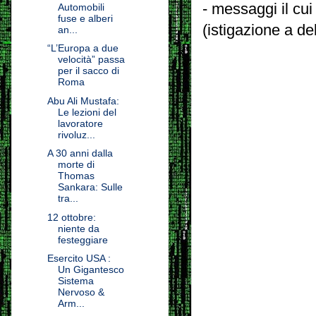
- messaggi il cui
Automobili
fuse e alberi
(istigazione a de
an...
“L’Europa a due
velocità” passa
per il sacco di
Roma
Abu Ali Mustafa:
Le lezioni del
lavoratore
rivoluz...
A 30 anni dalla
morte di
Thomas
Sankara: Sulle
tra...
12 ottobre: ​​
niente da
festeggiare
Esercito USA :
Un Gigantesco
Sistema
Nervoso &
Arm...