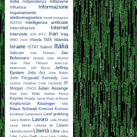
India
Inflazione
Indipendenza
Informazione
Influenza
Inquinamento
elettromagnetico
Insetti
Instagram
Intelligenza artificiale
INSTEX
Internet
Intercettazioni
Iran
Interviste
Iraq
IOR
IPCC
ISIS
Islanda
Irlanda
IRBO
Irexit
Italia
Israele
ISTAT
Italexit
Jair
Italicum
Ivan Pinheiro
Bolsonaro
Jarawa
Jean Monnet
Jean Paul Fitoussi
Jean-Luc
Jeffrey
Mélenchon
Jeff Bezos
Epstein
Jobs Act
John Bolton
John Fitzgerald Kennedy
John
JP
Lennon
Jonathan Cook
Jovanotti
Julian Assange
Morgan
JTAGS
Kant
Kary Mullis
Katrina
Kenya
Keynes
Khalida Jarrar
Khan al Ahmar
Kissinger
Kirghizistan
KKK
Klaus Schwab
Knesset
Kosovo
Land grabbing
Kurdistan
Lampedusa
Lavoro
Laura Boldrini
Leila Khaled
Libano
Leroy Merlin
Lettonia
lib
Libertà
Libia
Liberalizzazioni
Libra
Libri
Licio Gelli
Lira
Lobby
Likud