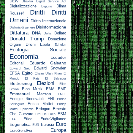
DEW
Dhakka
Digital Service Act
Digitalizzazione
Dilma
Digiuno
Diritti
Diritti
Roussef
Umani
Diritto Internazionale
Disinformazione
Disforia di genere
Dittatura
DNA
Dollaro
Doha
Donald Trump
Donazione
Droni
Organi
Ebola
Echelon
Ecologia Sociale
Economia
Ecuador
Eduardo Galeano
Editoriali
Edward Snowden
Edward Said
Egitto
EFSA
Ehsan Ullah Khan
El
Mundo
El Pais
El Salvador
Elezioni
Elettrosmog
Ellen
Elon Musk
EMA
EMF
Brown
Emmanuel Macron
ENEL
Energie Rinnovabili
ENI
Enrico
Enrico Mattei
Berlinguer
Enricp
Erdogan
Ernesto
Mattei
Epidemie
Che Guevara
ESM
Erri De Luca
Etica
EudraVigilance
ETA
Euro
Eugenetica
Eurasia
EUR
Europa
EuroGendFor