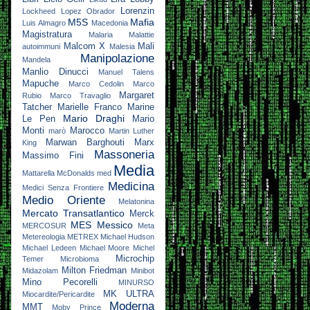
Lorenzin
Lockheed
Lopez Obrador
M5S
Mafia
Luis Almagro
Macedonia
Magistratura
Malaria
Malattie
Malcom X
Mali
autoimmuni
Malesia
Manipolazione
Mandela
Manlio Dinucci
Manuel Talens
Mapuche
Marco Cedolin
Marco
Margaret
Rubio
Marco Travaglio
Tatcher
Marielle Franco
Marine
Mario Draghi
Le Pen
Mario
Monti
Marocco
marò
Martin Luther
Marwan Barghouti
Marx
King
Massoneria
Massimo Fini
Media
Mattarella
McDonalds
med
Medicina
Medici Senza Frontiere
Medio Oriente
Melatonina
Mercato Transatlantico
Merck
MES
Messico
MERCOSUR
Meta
Metereologia
METREX
Michael Hudson
Michael Ledeen
Michael Moore
Michel
Microchip
Temer
Microbioma
Milton Friedman
Midazolam
Minibot
Mino Pecorelli
MINURSO
MK ULTRA
Miocardite/Pericardite
Moderna
MMT
Moby Prince