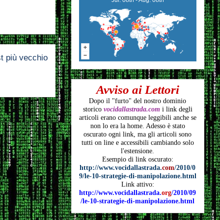
t più vecchio
Avviso ai Lettori
Dopo il "furto" del nostro dominio
storico
vocidallastrada.com
i link degli
articoli
erano comunque leggibili anche se
non lo era la home. Adesso è stato
oscurato ogni link, ma gli articoli
sono
tutti on line e accessibili cambiando solo
l'estensione.
Esempio di link oscurato:
http://www.vocidallastrada.
com
/2010/0
9/le-10-strategie-di-manipolazione.html
Link attivo:
http://www.vocidallastrada.
org
/2010/09
/le-10-strategie-di-manipolazione.html