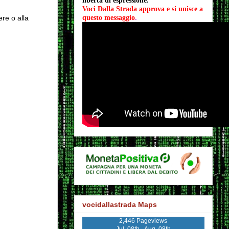
libertà di espressione.
Voci Dalla Strada approva e si unisce a 
ere o alla
questo messaggio
.
vocidallastrada Maps
2,446 Pageviews
Jul. 08th - Aug. 08th