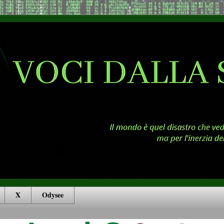
X
Odysee