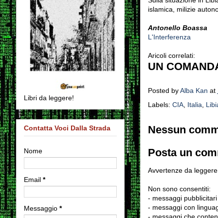
islamica, milizie aut
Antonello Boassa
L'Interferenza
Aricoli correlati:
UN COMANDAN
Posted by
Alba Kan
at
Libri da leggere!
Labels:
CIA
,
Italia
,
Libi
Nessun comm
Contatta Voci Dalla Strada
Posta un co
Nome
Avvertenze da leggere 
Email
*
Non sono consentiti:
- messaggi pubblicitari
- messaggi con linguag
Messaggio
*
- messaggi che conten