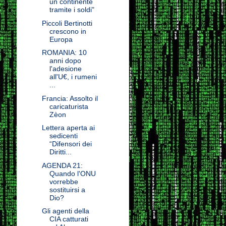
un continente
tramite i soldi"
Piccoli Bertinotti
crescono in
Europa
ROMANIA: 10
anni dopo
l'adesione
all'U€, i rumeni
...
Francia: Assolto il
caricaturista
Zèon
Lettera aperta ai
sedicenti
“Difensori dei
Diritti...
AGENDA 21:
Quando l'ONU
vorrebbe
sostituirsi a
Dio?
Gli agenti della
CIA catturati