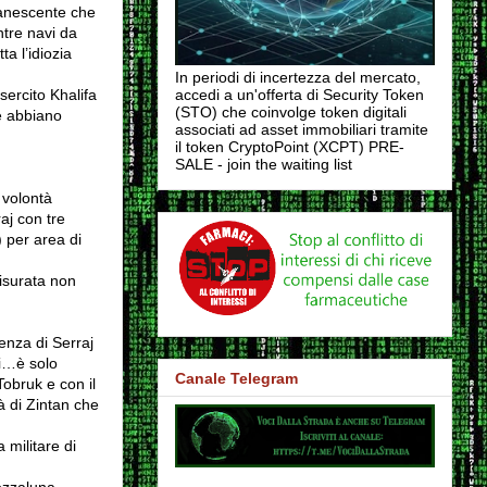
vanescente che
tre navi da
ta l’idiozia
In periodi di incertezza del mercato,
sercito Khalifa
accedi a un'offerta di Security Token
(STO) che coinvolge token digitali
ne abbiano
associati ad asset immobiliari tramite
il token CryptoPoint (XCPT) PRE-
SALE - join the waiting list
 volontà
aj con tre
) per area di
Misurata non
tenza di Serraj
li…è solo
Canale Telegram
Tobruk e con il
à di Zintan che
 militare di
mezzaluna