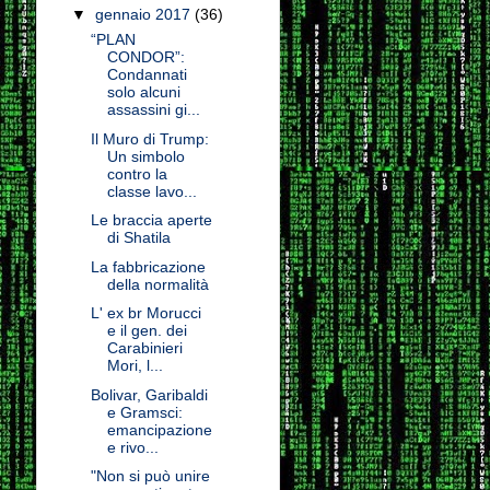
▼
gennaio 2017
(36)
“PLAN
CONDOR”:
Condannati
solo alcuni
assassini gi...
Il Muro di Trump:
Un simbolo
contro la
classe lavo...
Le braccia aperte
di Shatila
La fabbricazione
della normalità
L' ex br Morucci
e il gen. dei
Carabinieri
Mori, l...
Bolivar, Garibaldi
e Gramsci:
emancipazione
e rivo...
"Non si può unire