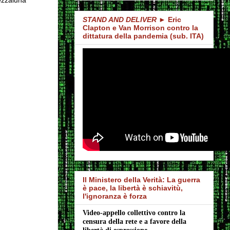
STAND AND DELIVER
► Eric
Clapton e Van Morrison contro la
dittatura della pandemia (sub. ITA)
Il Ministero della Verità: La guerra
è pace, la libertà è schiavitù,
l'ignoranza è forza
Video-appello collettivo contro la 
censura della rete e a favore della 