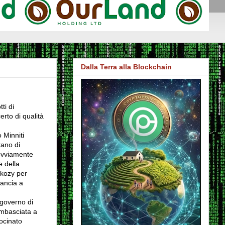
Dalla Terra alla Blockchain
ti di
rto di qualità
o Minniti
tano di
 ovviamente
e della
rkozy per
rancia a
 governo di
ambasciata a
ocinato