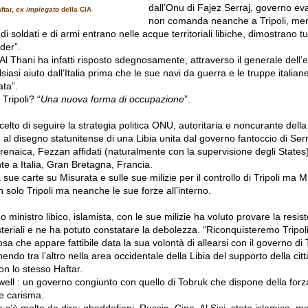
dall’Onu di Fajez Serraj, governo e
aftar,
ex impiegato
della CIA
non comanda neanche a Tripoli, men
di soldati e di armi entrano nelle acque territoriali libiche, dimostrano tut
ader”.
 Al Thani ha infatti risposto sdegnosamente, attraverso il generale dell’e
siasi aiuto dall’Italia prima che le sue navi da guerra e le truppe italia
ata”.
Tripoli? “
Una nuova forma di occupazione
”.
scelto di seguire la strategia politica ONU, autoritaria e noncurante della
al disegno statunitense di una Libia unita dal governo fantoccio di Serr
Cirenaica, Fezzan affidati (naturalmente con la supervisione degli States
te a Italia, Gran Bretagna, Francia.
sue carte su Misurata e sulle sue milizie per il controllo di Tripoli ma 
n solo Tripoli ma neanche le sue forze all’interno.
 ministro libico, islamista, con le sue milizie ha voluto provare la resis
steriali e ne ha potuto constatare la debolezza. “Riconquisteremo Tripo
a che appare fattibile data la sua volontà di allearsi con il governo di 
endo tra l’altro nella area occidentale della Libia del supporto della citt
on lo stesso Haftar.
well : un governo congiunto con quello di Tobruk che dispone della forza
e carisma.
ia c’è molto da dire: gheddafiani, Russia, Cina, Al Sisi, stato islamico, 