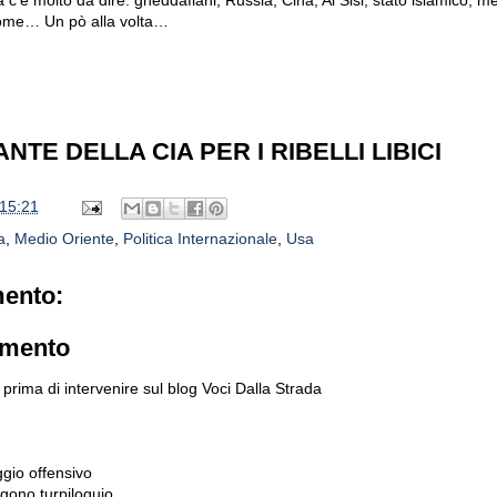
onome… Un pò alla volta…
TE DELLA CIA PER I RIBELLI LIBICI
15:21
a
,
Medio Oriente
,
Politica Internazionale
,
Usa
ento:
mmento
prima di intervenire sul blog Voci Dalla Strada
gio offensivo
gono turpiloquio