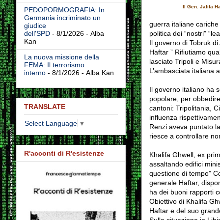
Il Gen. Jalifa H
PEDOPORMOGRAFIA: In
Germania incriminato un
guerra italiane cariche 
giudice
politica dei “nostri” “le
dell'SPD
- 8/1/2026
- Alba
Kan
Il governo di Tobruk di
Haftar ” Rifiutiamo qual
La nuova missione della
lasciato Tripoli e Misur
FEMA: Il terrorismo
L’ambasciata italiana a 
interno
- 8/1/2026
- Alba Kan
Il governo italiano ha 
popolare, per obbedire 
TRANSLATE
cantoni: Tripolitania, 
influenza rispettivamen
Select Language
▼
Renzi aveva puntato la 
riesce a controllare no
R'acconti di R'esistenze
Khalifa Ghwell, ex primo
assaltando edifici mini
questione di tempo” Cos
generale Haftar, dispon
ha dei buoni rapporti c
Obiettivo di Khalifa Gh
Haftar e del suo grand
Sulla situazione in Lib