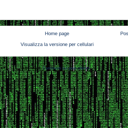
Home page
Pos
Visualizza la versione per cellulari
Iscriviti a:
Commenti sul post (Atom)