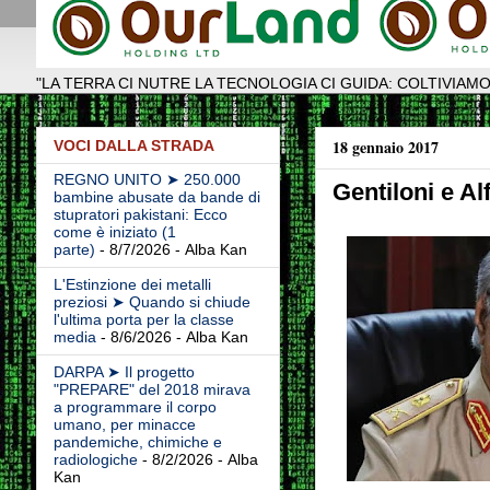
"LA TERRA CI NUTRE LA TECNOLOGIA CI GUIDA: COLTIVIAMO
18 gennaio 2017
VOCI DALLA STRADA
REGNO UNITO ➤ 250.000
Gentiloni e Al
bambine abusate da bande di
stupratori pakistani: Ecco
come è iniziato (1
parte)
- 8/7/2026
- Alba Kan
L'Estinzione dei metalli
preziosi ➤ Quando si chiude
l'ultima porta per la classe
media
- 8/6/2026
- Alba Kan
DARPA ➤ Il progetto
"PREPARE" del 2018 mirava
a programmare il corpo
umano, per minacce
pandemiche, chimiche e
radiologiche
- 8/2/2026
- Alba
Kan