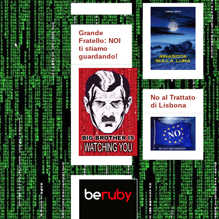
Grande
Fratello: NOI
ti stiamo
guardando!
No al Trattato
di Lisbona