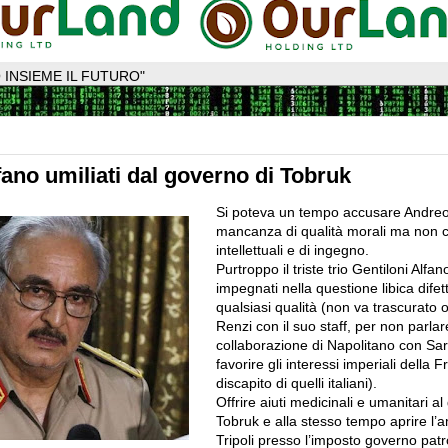
 INSIEME IL FUTURO"
fano umiliati dal governo di Tobruk
Si poteva un tempo accusare Andreot
mancanza di qualità morali ma non ce
intellettuali e di
ingegno.
Purtroppo il triste trio Gentiloni Alfan
impegnati nella questione libica difet
qualsiasi qualità (non va trascurato
Renzi con il suo staff, per non parlar
collaborazione di Napolitano con Sa
favorire gli interessi imperiali della F
discapito di quelli italiani).
Offrire aiuti medicinali e umanitari al
Tobruk e alla stesso tempo aprire l’
Tripoli presso l’imposto governo patr