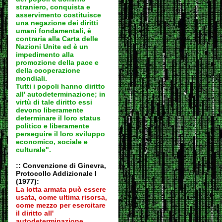
straniero, conquista e
asservimento costituisce
una negazione dei diritti
umani fondamentali, è
contraria alla Carta delle
Nazioni Unite ed è un
impedimento alla
promozione della pace e
della cooperazione
mondiali.
Tutti i popoli hanno diritto
all' autodeter
minazione; in
virtù di tale diritto essi
devono liberamente
determinare il loro status
politico e liberamente
perseguire il loro sviluppo
economico, sociale e
culturale".
:: Convenzione di Ginevra,
Protocollo Addizionale I
(1977):
La lotta armata può essere
usata, come ultima risorsa,
come mezzo per esercitare
il diritto all'
autodeter
minazione.