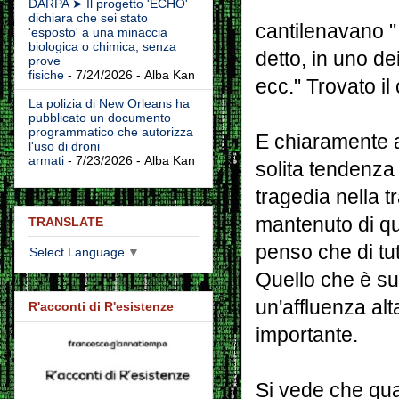
DARPA ➤ Il progetto 'ECHO'
dichiara che sei stato
cantilenavano "
'esposto' a una minaccia
biologica o chimica, senza
detto, in uno de
prove
fisiche
- 7/24/2026
- Alba Kan
ecc." Trovato il 
La polizia di New Orleans ha
pubblicato un documento
programmatico che autorizza
E chiaramente a
l'uso di droni
armati
- 7/23/2026
- Alba Kan
solita tendenza 
tragedia nella t
mantenuto di q
TRANSLATE
penso che di tut
Select Language
▼
Quello che è su
un'affluenza alt
R'acconti di R'esistenze
importante.
Si vede che quan