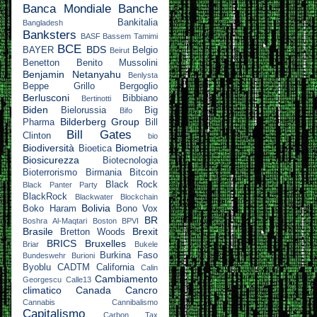
Banca Mondiale
Banche
Bankitalia
Bangladesh
Banksters
BASF
Bassem Tamimi
BCE
BDS
BAYER
Belgio
Beirut
Benetton
Benito Mussolini
Benjamin Netanyahu
Benlysta
Beppe Grillo
Bergoglio
Berlusconi
Bibbiano
Bertinotti
Biden
Bielorussia
Big
Bifo
Bilderberg Group
Pharma
Bill
Bill Gates
Clinton
bio
Biodiversità
Biometria
Bioetica
Biosicurezza
Biotecnologia
Bioterrorismo
Birmania
Bitcoin
Black Rock
Black Panter Party
BlackRock
Blackwater
Blockchain
Bolivia
Boko Haram
Bono Vox
BR
Boshra Al-Maqtari
Boston
BPVI
Brasile
Brexit
Bretton Woods
BRICS
Bruxelles
Briar
Bukele
Burkina Faso
Bundeswehr
Burioni
Byoblu
CADTM
California
Calin
Cambiamento
Georgescu
Calle13
climatico
Canada
Cancro
Cannabis
Cannibalismo
Capitalismo
Carbon Tax