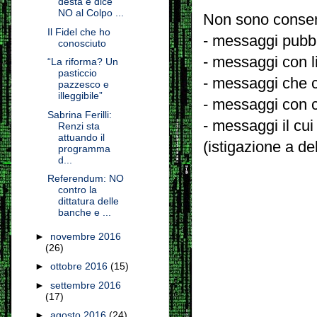
desta e dice
NO al Colpo ...
Non sono consent
Il Fidel che ho
- messaggi pubbli
conosciuto
- messaggi con l
“La riforma? Un
pasticcio
- messaggi che c
pazzesco e
illeggibile”
- messaggi con c
Sabrina Ferilli:
- messaggi il cui
Renzi sta
attuando il
(istigazione a de
programma
d...
Referendum: NO
contro la
dittatura delle
banche e ...
►
novembre 2016
(26)
►
ottobre 2016
(15)
►
settembre 2016
(17)
►
agosto 2016
(24)