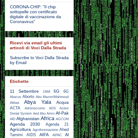
CORONA-CHIP: "Il chip
sottopelle con certificato
digitale di vaccinazione da
Coronavirus"
Ricevi via email gli ultimi
articoli di Voci Dalla Strada
Subscribe to Voci Dalla Strada
by Email
Etichette
11 Settembre
5G
6G
1968
Aborto
Abacus
Abu Mazen/Mahmoud
Abya Yala
Acqua
Abbas
ACTA
Adrenocromo
ADS Active
Af-Pak
Denial System
Aed Abu Amro
Africa
Afghanistan
AfD
AGCOM
Agenda 2030
Agenda 21
Agricoltura
Ahed
Agroforestazione
AIFA
Al
Tamimi
AIDS
AIPAC