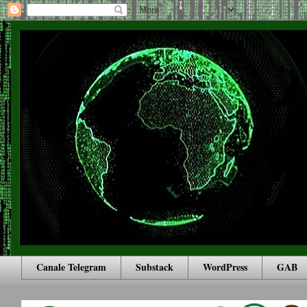
Canale Telegram
Substack
WordPress
GAB