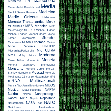
Massoneria
Massimo Fini
Media
Mattarella
McDonalds
med
Medicina
Medici Senza Frontiere
Medio Oriente
Melatonina
Mercato Transatlantico
Merck
MES
Messico
MERCOSUR
Meta
Metereologia
METREX
Michael Hudson
Michael Ledeen
Michael Moore
Michel
Microchip
Temer
Microbioma
Milton Friedman
Midazolam
Minibot
Mino Pecorelli
MINURSO
MK ULTRA
Miocardite/Pericardite
Moderna
MMT
Moby Prince
Moneta
Moira Millan
Monarchia
Moneta alternativa
Monoclonali
Monsanto
Moreno Corelli
Morgan
Mossad
Stanley
Morgellons
Motorola
Movimento 22 marzo
Mozambico
MPS
mRNA
Multinazionali
MUOS
Mumia Abu-Jamal
Munduruku
Musica
NAFTA
Mutui-Subprime
Nakba
Nanopatologie
Naksa
Naomi Klein
Napolitano
Napoli
NATO
NASA
Narcotraffico
nat
Nattokinasi
Nazionalismo