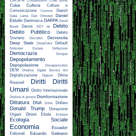
CRISPR
Cristianesimo
Crollo ponte
Cuba
Cultura
Cultura e
Comunicazione
Daesh
Curevac
Daniel
Dalai Lama
Dan Olmsted
Estulin
DARPA
Danimarca
David
Debito
Davos
Bowie
DDT
de
Debito Pubblico
Debito
Decrescita
Sovrano
Decodex
Deep State
Default
DeepFake
Defender Europe
Deflazione
Democrazia
Dengue
Depopolamento
Depopolazione
Desaparecidos
DEW
Dhakka
Digital Service Act
Digitalizzazione
Dilma
Digiuno
Diritti
Diritti
Roussef
Umani
Diritto Internazionale
Disinformazione
Disforia di genere
Dittatura
DNA
Dollaro
Doha
Donald Trump
Donazione
Droni
Organi
Ebola
Echelon
Ecologia Sociale
Economia
Ecuador
Eduardo Galeano
Editoriali