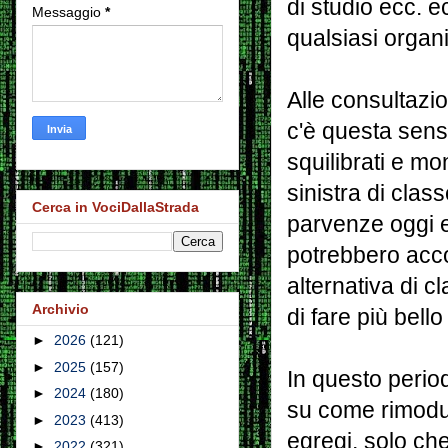
di studio ecc. 
Messaggio
*
qualsiasi orga
Alle consultazio
c'è questa sensib
squilibrati e mon
sinistra di clas
Cerca in VociDallaStrada
parvenze oggi es
potrebbero acc
alternativa di c
Archivio
di fare più bello
►
2026
(121)
►
2025
(157)
In questo period
►
2024
(180)
su come rimodul
►
2023
(413)
egregi, solo che
►
2022
(321)