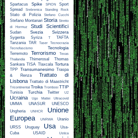
Spike
Spartacus
Sport
SPION
Spread
Srebrenica
Standing Rock
Stato di Polizia
Stefano Cucchi
Storia
Stefano Montanari
Stretto
Studi Scientifici
di Hormuz
Svezia
Svizzera
Sudan
Sygenta
Syriza
TAFTA
T
Tanzania
TAR
Taser
Tecnocrazia
Tecnologia
Tecnofascismo
Terrorismo
Terremoto
Texas
Thimerosal
Thomas
Thailandia
Tortura
Sankara
TISA
Tlaxcala
Transumanesimo
TPP
Traspa
Trattato di
& Renza
Lisbona
Trattato di Maastricht
Troika
TTIP
Tricontinental
Trombosi
Turchia
Tunisia
Twitter
U2
Ucraina
Ugo Mattei
Ultracovid
UMMA
UNASUR
UNESCO
Unione
Ungheria
UNHCR
Europea
Uranio
UNRWA
Usa
URSS
Uruguay
Usa-
Cuba
USAID
Ustica