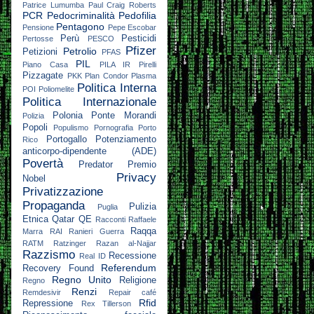
Patrice Lumumba
Paul Craig Roberts
PCR
Pedocriminalità
Pedofilia
Pentagono
Pensione
Pepe Escobar
Perù
Pesticidi
Pertosse
PESCO
Pfizer
Petrolio
Petizioni
PFAS
PIL
Piano Casa
PILA IR
Pirelli
Pizzagate
PKK
Plan Condor
Plasma
Politica Interna
POI
Poliomelite
Politica Internazionale
Polonia
Ponte Morandi
Polizia
Popoli
Populismo
Pornografia
Porto
Portogallo
Potenziamento
Rico
anticorpo-dipendente (ADE)
Povertà
Predator
Premio
Privacy
Nobel
Privatizzazione
Propaganda
Pulizia
Puglia
Etnica
Qatar
QE
Racconti
Raffaele
Raqqa
Marra
RAI
Ranieri Guerra
RATM
Ratzinger
Razan al-Najjar
Razzismo
Recessione
Real ID
Referendum
Recovery Found
Regno Unito
Religione
Regno
Renzi
Remdesivir
Repair café
Rfid
Repressione
Rex Tillerson