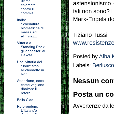
ultima
astensionismo -
chiamata
contro il
tali non sono? La
commis...
Marx-Engels do
India:
Schedature
biometriche di
massa ed
Tiziano Tussi
eliminaz...
www.resistenze
Vittoria a
Standing Rock:
gli oppositori al
Dakota...
Posted by
Alba 
Usa, vittoria dei
Labels:
Berlusco
Sioux: stop
all'oleodotto in
Nor...
Nessun co
Attenzione, ecco
come vogliono
ribaltare il
Posta un c
refere...
Bello Ciao
Avvertenze da le
Referendum:
L'Italia s'è