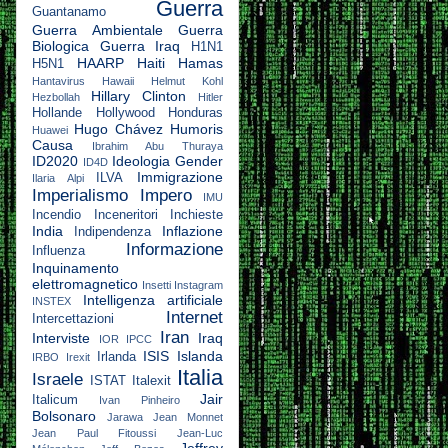
Guerra
Guantanamo
Guerra Ambientale
Guerra
Biologica
Guerra Iraq
H1N1
HAARP
Haiti
Hamas
H5N1
Hantavirus
Hawaii
Helmut Kohl
Hillary Clinton
Hezbollah
Hitler
Hollande
Hollywood
Honduras
Hugo Chávez
Humoris
Huawei
Causa
Ibrahim Abu Thuraya
ID2020
Ideologia Gender
ID4D
Immigrazione
ILVA
Ilaria Alpi
Imperialismo
Impero
IMU
Incendio
Inceneritori
Inchieste
India
Inflazione
Indipendenza
Informazione
Influenza
Inquinamento
elettromagnetico
Insetti
Instagram
Intelligenza artificiale
INSTEX
Internet
Intercettazioni
Iran
Interviste
Iraq
IOR
IPCC
ISIS
Islanda
Irlanda
IRBO
Irexit
Italia
Israele
ISTAT
Italexit
Jair
Italicum
Ivan Pinheiro
Bolsonaro
Jarawa
Jean Monnet
Jean Paul Fitoussi
Jean-Luc