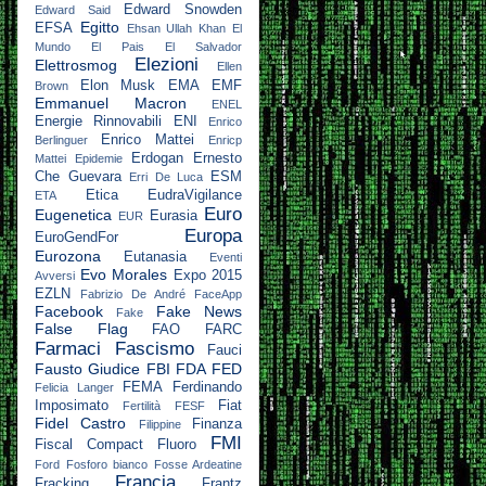
Edward Snowden
Edward Said
Egitto
EFSA
Ehsan Ullah Khan
El
Mundo
El Pais
El Salvador
Elezioni
Elettrosmog
Ellen
Elon Musk
EMA
EMF
Brown
Emmanuel Macron
ENEL
Energie Rinnovabili
ENI
Enrico
Enrico Mattei
Berlinguer
Enricp
Erdogan
Ernesto
Mattei
Epidemie
Che Guevara
ESM
Erri De Luca
Etica
EudraVigilance
ETA
Euro
Eugenetica
Eurasia
EUR
Europa
EuroGendFor
Eurozona
Eutanasia
Eventi
Evo Morales
Expo 2015
Avversi
EZLN
Fabrizio De André
FaceApp
Facebook
Fake News
Fake
False Flag
FAO
FARC
Farmaci
Fascismo
Fauci
Fausto Giudice
FBI
FDA
FED
FEMA
Ferdinando
Felicia Langer
Imposimato
Fiat
Fertilità
FESF
Fidel Castro
Finanza
Filippine
FMI
Fiscal Compact
Fluoro
Ford
Fosforo bianco
Fosse Ardeatine
Francia
Fracking
Frantz