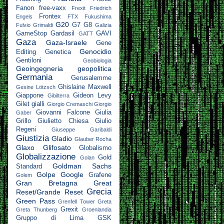
Fanon
free-vaxx
Frexit
Friedrich
Frontex
Engels
FTX
Fukushima
G20
G7
G8
Fulvio Grimaldi
Galizia
GameStop
Gardasil
GAVI
GATT
Gaza
Gaza-Israele
Gene
Genocidio
Editing
Genetica
Gentiloni
Geobiologia
Geoingegneria
geopolitica
Germania
Gerusalemme
Ghislaine Maxwell
Gesine Lötzsch
Giappone
Gideon Levy
Gibilterra
Gilet gialli
Giorgio Cremaschi
Giorgio
Giovanni Falcone
Giulia
Gaber
Grillo
Giulietto Chiesa
Giulio
Regeni
Giuseppe Garibaldi
Giustizia
Gladio
Glauber Rocha
Glaxo
Glifosato
Globalismo
Globalizzazione
Gold
Golan
Goldman Sachs
Standard
Golpe
Google
Grafene
Golem
Gran Bretagna
Great
Grecia
Reset/Grande Reset
Green Pass
Grenfell Tower
Greta
Grexit
Greta Thunberg
Groenlandia
Gruppo di Lima
GSK