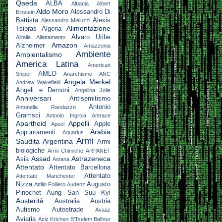
Qaeda
ALBA
Albania
Albert
Aldo Moro
Alessandro Di
Einstein
Battista
Alexis
Alessandro Mieluzzi
Alimentazione
Tsipras
Algeria
Alvaro Uribe
Alitalia
Allattamento
Amazon
Alzheimer
Amazzonia
Ambiente
Ambientalismo
America Latina
American
AMLO
Sniper
Anarchismo
ANC
Angela Merkel
Andrew Wakefield
Angeli e Demoni
Angelina Jolie
Anniversari
Antisemitismo
Antonio
Antonella Randazzo
Gramsci
Antonio Ingroia
Antrace
Apartheid
Appelli
Apple
Apeel
Arabia
Appuntamenti
Aquarius
Armi
Saudita
Argentina
Armi
biologiche
Armi Chimiche
ARPANET
Assad
Astrazeneca
Asia
Astana
Attentato
Attentato Barcellona
Attentato
Attentato Manchester
Nizza
Augusto
Attilio Folliero
Audenz
Pinochet
Aung San Suu Kyi
Austerità
Australia
Austria
Autismo
Autostrade
Avaaz
Aviaria
Aziz Krichen
B’Tselem
Balfour