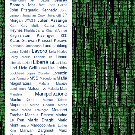
Jeffrey
Mélenchon
Jeff Bezos
Epstein
Jobs Act
John Bolton
John Fitzgerald Kennedy
John
JP
Lennon
Jonathan Cook
Jovanotti
Julian Assange
Morgan
JTAGS
Kant
Kary Mullis
Katrina
Kenya
Keynes
Khalida Jarrar
Khan al Ahmar
Kissinger
Kirghizistan
KKK
Klaus Schwab
Knesset
Kosovo
Land grabbing
Kurdistan
Lampedusa
Lavoro
Laura Boldrini
Leila Khaled
Libano
Leroy Merlin
Lettonia
lib
Libertà
Libia
Liberalizzazioni
Libra
Libri
Licio Gelli
Lira
Lobby
Likud
Lorenzin
Lockheed
Lopez Obrador
M5S
Mafia
Luis Almagro
Macedonia
Magistratura
Malaria
Malattie
Malcom X
Mali
autoimmuni
Malesia
Manipolazione
Mandela
Manlio Dinucci
Manuel Talens
Mapuche
Marco Cedolin
Marco
Margaret
Rubio
Marco Travaglio
Tatcher
Marielle Franco
Marine
Mario Draghi
Le Pen
Mario
Monti
Marocco
marò
Martin Luther
Marwan Barghouti
Marx
King