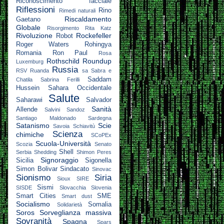
Riconoscimento facciale
Riflessioni
Rino
Rimedi naturali
Riscaldamento
Gaetano
Globale
Risorgimento
Rita Katz
Rivoluzione
Rockefeller
Robot
Roger Waters
Rohingya
Romania
Ron Paul
Rosa
Rothschild
Roundup
Luxemburg
Russia
RSV
Ruanda
sa
Sabra e
Saddam
Chatila
Sabrina Ferilli
Hussein
Sahara Occidentale
Salute
Saharawi
Salvador
Sanità
Allende
Salvini
Sandoz
Santiago Maldonado
Sardegna
Satanismo
Scie
Savoia
Schiavitù
Scienza
chimiche
SCoPEx
Scuola-Università
Scozia
Senato
Shell
Serbia
Shedding
Shimon Peres
Signoraggio
Sicilia
Sigonella
Simon Bolivar
Sindacato
Sinovac
Sionismo
Siria
Sioux
SIRE
Sismi
SISDE
Slovacchia
Slovenia
Smart Cities
SME
Smart dust
Socialismo
Somalia
Solidarietà
Soros
Sorveglianza massiva
Sovranità
Spagna
Spars