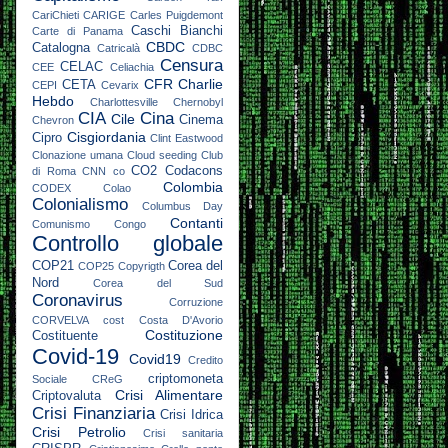
CariChieti
CARIGE
Carles Puigdemont
Caschi Bianchi
Carte di Panama
CBDC
Catalogna
Catricalà
CDBC
Censura
CELAC
CEE
Celiachia
CFR
Charlie
CETA
CEPI
Cevarix
Hebdo
Charlottesville
Chernobyl
CIA
Cina
Cile
Cinema
Chevron
Cisgiordania
Cipro
Clint Eastwood
Clonazione umana
Cloud seeding
Club
CO2
Codacons
di Roma
CNN
co
Colombia
CODEX
Colao
Colonialismo
Columbus Day
Contanti
Comunismo
Congo
Controllo globale
COP21
Corea del
COP25
Copyrigth
Nord
Corea del Sud
Coronavirus
Corruzione
CORVELVA
cost
Costa D'Avorio
Costituzione
Costituente
Covid-19
Covid19
Credito
criptomoneta
Sociale
CReG
Crisi Alimentare
Criptovaluta
Crisi Finanziaria
Crisi Idrica
Crisi Petrolio
Crisi sanitaria