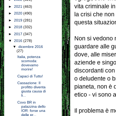
vita criminale 
►
2021
(463)
la crisi che non
►
2020
(490)
►
2019
(281)
questa situazio
►
2018
(332)
►
2017
(347)
Non si vedono nu
▼
2016
(278)
guardare alle gu
▼
dicembre 2016
(27)
dove, alle miser
Italia, potenza
scomoda:
aziende e singo
dovevamo
morire!
discordanti con
Capaci di Tutto!
o deludente o b
Cassazione: Il
pianeta, non è 
profitto diventa
giusta causa di
etico - vi sono
li...
Covo BR in
palazzina dello
Il problema è me
IOR: forse una
delle pr...