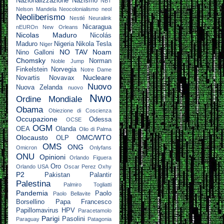
Nazionalizzazione
Nazismo
NBT
Nelson Mandela
Neocolonialismo
neol
Neoliberismo
Nestlé
Neuralink
Nicaragua
nEUROn
New Orleans
Nicolas Maduro
Nicolás
Maduro
Nigeria
Nikola Tesla
Niger
NO TAV
Noam
Nino Galloni
Chomsky
Norman
Noble Jump
Finkelstein
Norvegia
Notre Dame
Nucleare
Novartis
Novavax
Nuovo
Nuova Zelanda
nuovo
Nwo
Ordine Mondiale
Obama
Obiezione di Coscienza
Occupazione
Odessa
OCSE
OGM
OEA
Olanda
Olio di Palma
Olocausto
OMC/WTO
OLP
OMS
ONG
Omicron
Onlyfans
ONU
Opinioni
Orlando Figuera
Oro
Orlando USA
Oscar Perez
Oxhy
P2
Pakistan
Palantir
Palestina
Palmiro Togliatti
Pandemia
Paolo
Paolo Bellavite
Borsellino
Papa Francesco
Papillomavirus HPV
Paracetamolo
Parigi
Pasolini
Paraguay
Patagonia