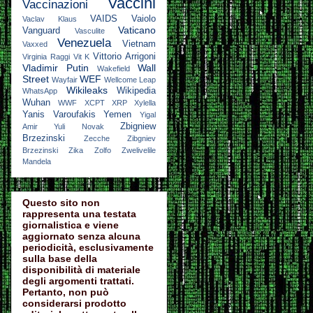
Vaccini
Vaccinazioni
VAIDS
Vaiolo
Vaclav Klaus
Vaticano
Vanguard
Vasculite
Venezuela
Vietnam
Vaxxed
Vittorio Arrigoni
Virginia Raggi
Vit K
Vladimir Putin
Wall
Wakefield
Street
WEF
Wayfair
Wellcome Leap
Wikileaks
Wikipedia
WhatsApp
Wuhan
WWF
XCPT
XRP
Xylella
Yanis Varoufakis
Yemen
Yigal
Zbigniew
Amir
Yuli Novak
Brzezinski
Zecche
Zibgniev
Brzezinski
Zika
Zolfo
Zwelivelile
Mandela
Questo sito non
rappresenta una testata
giornalistica e viene
aggiornato senza alcuna
periodicità, esclusivamente
sulla base della
disponibilità di materiale
degli argomenti trattati.
Pertanto, non può
considerarsi prodotto