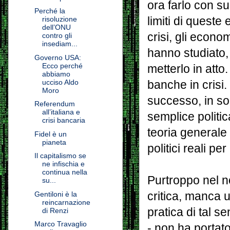
ora farlo con su
Perché la
limiti di queste 
risoluzione
dell’ONU
crisi, gli econ
contro gli
insediam...
hanno studiato, 
Governo USA:
Ecco perché
metterlo in atto
abbiamo
ucciso Aldo
banche in crisi
Moro
successo, in so
Referendum
all’italiana e
semplice politi
crisi bancaria
teoria generale 
Fidel è un
pianeta
politici reali per
Il capitalismo se
ne infischia e
continua nella
Purtroppo nel n
su...
critica, manca u
Gentiloni è la
reincarnazione
pratica di tal s
di Renzi
Marco Travaglio
- non ha portat