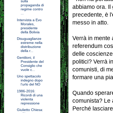
sulla
propaganda di
abbiamo ora. Il 
regime contro
...
precedente, è l
Intervista a Evo
messo in atto.
Morales,
presidente
della Bolivia
Verrà in mente 
Disuguaglianze
estreme nella
referendum cost
distribuzione
della r...
delle coscienze
Gentiloni, il
politici? Verrà i
Presidente del
Consiglio che
comunisti, di m
vuole c...
formare una piat
Uno spettacolo
indegno dopo
l’urlo del NO
1986-2016:
Quando sperare
Ricordi di una
violenta
comunista? Le a
repressione
Perché lasciare n
Giulietto Chiesa: