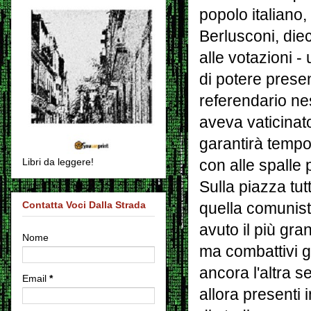
popolo italiano
Berlusconi, diec
alle votazioni -
di potere presen
referendario ne
aveva vaticinat
garantirà tempo
Libri da leggere!
con alle spalle
Sulla piazza tutt
Contatta Voci Dalla Strada
quella comunist
avuto il più gra
Nome
ma combattivi gr
ancora l'altra s
Email
*
allora presenti 