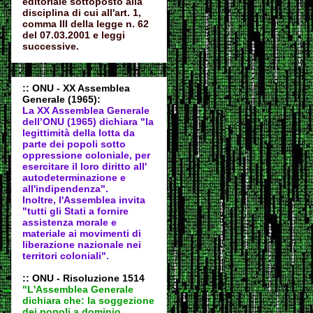
editoriale sottoposto alla
disciplina di cui all'art. 1,
comma III della legge n. 62
del 07.03.2001 e leggi
successive.
:: ONU - XX Assemblea
Generale (1965):
La XX Assemblea Generale
dell’ONU (1965) dichiara "la
legittimità della lotta da
parte dei popoli sotto
oppressione coloniale, per
esercitare il loro diritto all'
autodeter
minazione e
all'indipendenza".
Inoltre, l'Assemblea invita
"tutti gli Stati a fornire
assistenza morale e
materiale ai movimenti di
liberazione nazionale nei
territori coloniali".
:: ONU - Risoluzione 1514
"L'Assemblea Generale
dichiara che: la soggezione
dei popoli a dominio