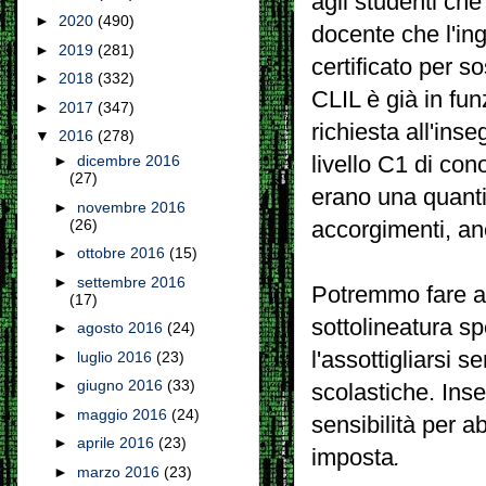
agli studenti che
►
2020
(490)
docente che l'in
►
2019
(281)
certificato per s
►
2018
(332)
CLIL è già in fun
►
2017
(347)
richiesta all'ins
▼
2016
(278)
livello C1 di con
►
dicembre 2016
(27)
erano una quantit
►
novembre 2016
(26)
accorgimenti, an
►
ottobre 2016
(15)
►
settembre 2016
Potremmo fare al
(17)
sottolineatura sp
►
agosto 2016
(24)
l'assottigliarsi s
►
luglio 2016
(23)
►
giugno 2016
(33)
scolastiche. Ins
►
maggio 2016
(24)
sensibilità per a
►
aprile 2016
(23)
imposta
.
►
marzo 2016
(23)