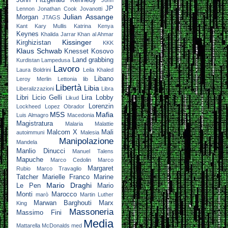
John Fitzgerald Kennedy
John
JP
Lennon
Jonathan Cook
Jovanotti
Julian Assange
Morgan
JTAGS
Kant
Kary Mullis
Katrina
Kenya
Keynes
Khalida Jarrar
Khan al Ahmar
Kissinger
Kirghizistan
KKK
Klaus Schwab
Knesset
Kosovo
Land grabbing
Kurdistan
Lampedusa
Lavoro
Laura Boldrini
Leila Khaled
Libano
Leroy Merlin
Lettonia
lib
Libertà
Libia
Liberalizzazioni
Libra
Libri
Licio Gelli
Lira
Lobby
Likud
Lorenzin
Lockheed
Lopez Obrador
M5S
Mafia
Luis Almagro
Macedonia
Magistratura
Malaria
Malattie
Malcom X
Mali
autoimmuni
Malesia
Manipolazione
Mandela
Manlio Dinucci
Manuel Talens
Mapuche
Marco Cedolin
Marco
Margaret
Rubio
Marco Travaglio
Tatcher
Marielle Franco
Marine
Mario Draghi
Le Pen
Mario
Monti
Marocco
marò
Martin Luther
Marwan Barghouti
Marx
King
Massoneria
Massimo Fini
Media
Mattarella
McDonalds
med