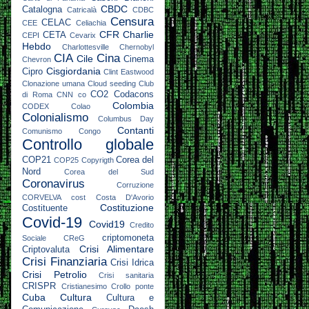
CBDC
Catalogna
Catricalà
CDBC
Censura
CELAC
CEE
Celiachia
CFR
Charlie
CETA
CEPI
Cevarix
Hebdo
Charlottesville
Chernobyl
CIA
Cina
Cile
Cinema
Chevron
Cisgiordania
Cipro
Clint Eastwood
Clonazione umana
Cloud seeding
Club
CO2
Codacons
di Roma
CNN
co
Colombia
CODEX
Colao
Colonialismo
Columbus Day
Contanti
Comunismo
Congo
Controllo globale
COP21
Corea del
COP25
Copyrigth
Nord
Corea del Sud
Coronavirus
Corruzione
CORVELVA
cost
Costa D'Avorio
Costituzione
Costituente
Covid-19
Covid19
Credito
criptomoneta
Sociale
CReG
Crisi Alimentare
Criptovaluta
Crisi Finanziaria
Crisi Idrica
Crisi Petrolio
Crisi sanitaria
CRISPR
Cristianesimo
Crollo ponte
Cuba
Cultura
Cultura e