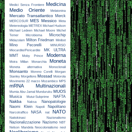
Medicina
Medici Senza Frontiere
Medio Oriente
Melatonina
Mercato Transatlantico
Merck
MES
Messico
MERCOSUR
Meta
Metereologia
METREX
Michael Hudson
Michael Ledeen
Michael Moore
Michel
Microchip
Temer
Microbioma
Milton Friedman
Midazolam
Minibot
Mino Pecorelli
MINURSO
MK ULTRA
Miocardite/Pericardite
Moderna
MMT
Moby Prince
Moneta
Moira Millan
Monarchia
Moneta alternativa
Monoclonali
Monsanto
Moreno Corelli
Morgan
Mossad
Stanley
Morgellons
Motorola
Movimento 22 marzo
Mozambico
MPS
mRNA
Multinazionali
MUOS
Mumia Abu-Jamal
Munduruku
Musica
NAFTA
Mutui-Subprime
Nakba
Nanopatologie
Naksa
Naomi Klein
Napolitano
Napoli
NATO
NASA
Narcotraffico
nat
Nattokinasi
Nazionalismo
Nazionalizzazione
Nazismo
NBT
Nelson Mandela
Neocolonialismo
neol