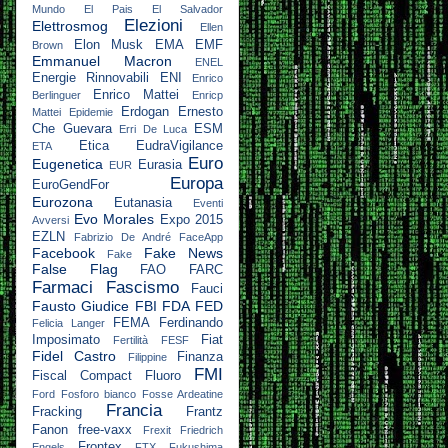
Mundo
El Pais
El Salvador
Elezioni
Elettrosmog
Ellen
Elon Musk
EMA
EMF
Brown
Emmanuel Macron
ENEL
Energie Rinnovabili
ENI
Enrico
Enrico Mattei
Berlinguer
Enricp
Erdogan
Ernesto
Mattei
Epidemie
Che Guevara
ESM
Erri De Luca
Etica
EudraVigilance
ETA
Euro
Eugenetica
Eurasia
EUR
Europa
EuroGendFor
Eurozona
Eutanasia
Eventi
Evo Morales
Expo 2015
Avversi
EZLN
Fabrizio De André
FaceApp
Facebook
Fake News
Fake
False Flag
FAO
FARC
Farmaci
Fascismo
Fauci
Fausto Giudice
FBI
FDA
FED
FEMA
Ferdinando
Felicia Langer
Imposimato
Fiat
Fertilità
FESF
Fidel Castro
Finanza
Filippine
FMI
Fiscal Compact
Fluoro
Ford
Fosforo bianco
Fosse Ardeatine
Francia
Fracking
Frantz
Fanon
free-vaxx
Frexit
Friedrich
Frontex
Engels
FTX
Fukushima