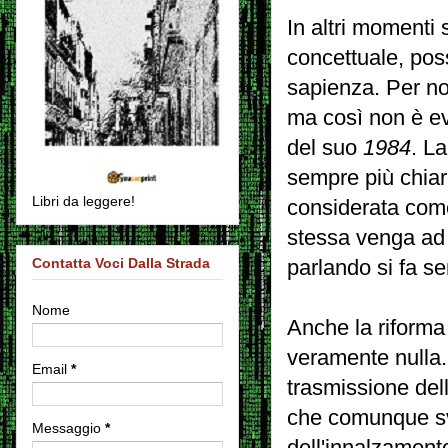
In altri momenti 
concettuale, poss
sapienza. Per no
ma così non è ev
del suo
1984
. L
sempre più chiar
Libri da leggere!
considerata come
stessa venga ad 
Contatta Voci Dalla Strada
parlando si fa se
Nome
Anche la riforma 
veramente nulla.
Email
*
trasmissione dell
che comunque svi
Messaggio
*
dell'innalzament