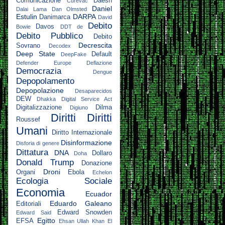
Comunicazione
Daesh
Curevac
Daniel
Dalai Lama
Dan Olmsted
Estulin
DARPA
Danimarca
David
Debito
Davos
Bowie
DDT
de
Debito Pubblico
Debito
Decrescita
Sovrano
Decodex
Deep State
Default
DeepFake
Defender Europe
Deflazione
Democrazia
Dengue
Depopolamento
Depopolazione
Desaparecidos
DEW
Dhakka
Digital Service Act
Digitalizzazione
Dilma
Digiuno
Diritti
Diritti
Roussef
Umani
Diritto Internazionale
Disinformazione
Disforia di genere
Dittatura
DNA
Dollaro
Doha
Donald Trump
Donazione
Droni
Organi
Ebola
Echelon
Ecologia Sociale
Economia
Ecuador
Eduardo Galeano
Editoriali
Edward Snowden
Edward Said
Egitto
EFSA
Ehsan Ullah Khan
El