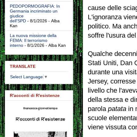
PEDOPORMOGRAFIA: In
cause delle sciag
Germania incriminato un
L'ignoranza vien
giudice
dell'SPD
- 8/1/2026
- Alba
politico. Ma anc
Kan
soffre l'usura de
La nuova missione della
FEMA: Il terrorismo
interno
- 8/1/2026
- Alba Kan
Qualche decennio
Stati Uniti, Dan
TRANSLATE
durante una visi
Select Language
▼
Jersey, corresse 
livello che l'av
R'acconti di R'esistenze
della stessa e d
parola
patata
in 
scuole elementar
viene vissuta com