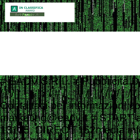
# EADV S.R.L. # Pubblicità Digitale e Programmatic Advertising # ___ ____ _ __ # ___ / | / __ \ | / / # / _ \/ /| | / / / / | / / # / __/ ___ |/ /_/ /| |/ / # \___/_/ |_/_____/ |___/ # # Contattaci per informazioni commerciali # Website: www.eadv.it # Email: marketing@eadv.it # START ads.txt - vocidallastrada.org - 2023-10-18 14:39:45 eadv.it, 13135, DIRECT 152media.info, 152M10, RESELLER 33across.com, 0010b00002MptHCAAZ, RESELLER, bbea06d9c4d2853c 33across.com, 0010b00002T3JniAAF, RESELLER, bbea06d9c4d2853c 33across.com, 0010b00002cGp2AAAS, RESELLER, bbea06d9c4d2853c 33across.com, 0013300001kQj2HAAS, RESELLER, bbea06d9c4d2853c 33across.com, 0015a00002oUk4aAAC, RESELLER, bbea06d9c4d2853c 33across.com, 0015a00003DKg9ZAAT, RESELLER, bbea06d9c4d2853c ad.plus, 352349, RESELLER adagio.io, 1294, RESELLER adcolony.com, 496220845654deec, RESELLER, 1ad675c9de6b5176 adform.com, 1226, RESELLER adform.com, 1819, RESELLER, 9f5210a2f0999e32 adform.com, 1889, RESELLER adform.com, 1943, RESELLER adform.com, 2110, RESELLER adform.com, 2112, RESELLER adform.com, 2437, RESELLER, 9f5210a2f0999e32 adform.com, 2464, RESELLER, 9f5210a2f0999e32 adform.com, 3027, RESELLER adform.com, 622, RESELLER adipolo.com, 617128b0fe110c0ddd7603b4, RESELLER admanmedia.com, 43, RESELLER admixer.net, b6d49994-83c5-4ff9-aa8a-c9eb99d1bc8c, RESELLER adsinteractive.hu, 258, RESELLER adswizz.com, consumable, RESELLER adswizz.com, entravision, RESELLER adswizz.com, targetspot, RESELLER adtech.com, 4687, RESELLER adtelligent.com, 537714, RESELLER advertising.com, 14832, RESELLER advertising.com, 21483, RESELLER advertising.com, 23089, RESELLER advertising.com, 28246, RESELLER advertising.com, 28305, RESELLER advertising.com, 28335, RESELLER, e1a5b5b6e3255540 advertising.com, 6814, RESELLER advertising.com, 7574, RESELLER adyoulike.com, 83d15ef72d387a1e60e5a1399a2b0c03, RESELLER adyoulike.com, b3e21aeb2e950aa59e5e8cc1b6dd6f8e, RESELLER, 4ad745ead2958bf7 adyoulike.com, b4bf4fdd9b0b915f746f6747ff432bde, RESELLER, 4ad745ead2958bf7 ampliffy.com, 5037, RESELLER amxrtb.com, 105199548, RESELLER aniview.com, 5e82edf1634339243920a8e5, RESELLER, 78b21b97965ec3f8 aniview.com, 5ef4bc022e79664d2b473869, RESELLER, 78b21b97965ec3f8 aol.com, 27093, RESELLER aol.com, 46658, RESELLER aol.com, 58905, RESELLER, e1a5b5b6e3255540 aolcloud.net, 4687, RESELLER appads.in, 107606, RESELLER appnexus.com, 10040, RESELLER, f5ab79cb980f11d1 appnexus.com, 10200, RESELLER, f5ab79cb980f11d1 appnexus.com, 10239, RESELLER, f5ab79cb980f11d1 appnexus.com, 10371, RESELLER, f5ab79cb980f11d1 appnexus.com, 11470, RESELLER appnexus.com, 11487, RESELLER, f5ab79cb980f11d1 appnexus.com, 11664, RESELLER, f5ab79cb980f11d1 appnexus.com, 11786, RESELLER, f5ab79cb980f11d1 appnexus.com, 11924, RESELLER, f5ab79cb980f11d1 appnexus.com, 12223, RESELLER, f5ab79cb980f11d1 appnexus.com, 12290, RESELLER, f5ab79cb980f11d1 appnexus.com, 12637, RESELLER, f5ab79cb980f11d1 appnexus.com, 13044, RESELLER, f5ab79cb980f11d1 appnexus.com, 13099, RESELLER, f5ab79cb980f11d1 appnexus.com, 13381, RESELLER, f5ab79cb980f11d1 appnexus.com, 1356, RESELLER, f5ab79cb980f11d1 appnexus.com, 1360, RESELLER, f5ab79cb980f11d1 appnexus.com, 13701, RESELLER, f5ab79cb980f11d1 appnexus.com, 14077, RESELLER appnexus.com, 14416, RESELLER, f5ab79cb980f11d1 appnexus.com, 1504, RESELLER, f5ab79cb980f11d1 appnexus.com, 1538503, RESELLER, f5ab79cb980f11d1 appnexus.com, 1550730, 