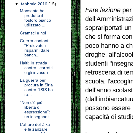
▼
febbraio 2016
(15)
Fare lezione
per 
Monsanto ha
prodotto il
dell'Amministraz
fosforo bianco
utilizzato ...
soprariportati un 
Gramsci e noi
che si forma con
Guerra contanti:
poco hanno a che 
“Prelevate i
risparmi dalle
droghe, all'alcoo
banch...
studenti "insegna
Haiti: In strada
contro i corrotti
retroscena di tem
e gli invasori
scuola, l'accogli
La guerra per
procura in Siria
dell'anno scolast
contro l'ISIS ha
ra...
(dall'imbiancatur
"Non c'è più
possono essere a
libertà di
espressione":
capacità di studi
un insegnant...
L’affare del Zika
e le zanzare