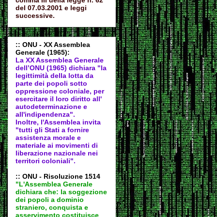
comma III della legge n. 62
del 07.03.2001 e leggi
successive.
:: ONU - XX Assemblea
Generale (1965):
La XX Assemblea Generale
dell’ONU (1965) dichiara "la
legittimità della lotta da
parte dei popoli sotto
oppressione coloniale, per
esercitare il loro diritto all'
autodeter
minazione e
all'indipendenza".
Inoltre, l'Assemblea invita
"tutti gli Stati a fornire
assistenza morale e
materiale ai movimenti di
liberazione nazionale nei
territori coloniali".
:: ONU - Risoluzione 1514
"L'Assemblea Generale
dichiara che: la soggezione
dei popoli a dominio
straniero, conquista e
asservimento costituisce