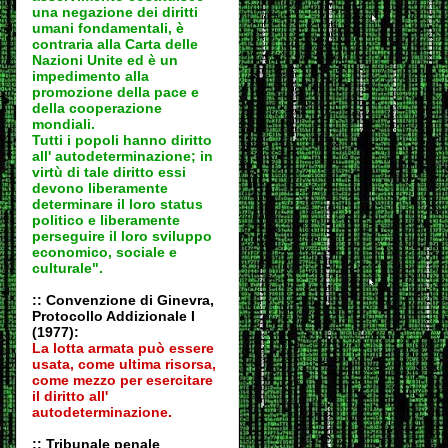
una negazione dei diritti
umani fondamentali, è
contraria alla Carta delle
Nazioni Unite ed è un
impedimento alla
promozione della pace e
della cooperazione
mondiali.
Tutti i popoli hanno diritto
all' autodeter
minazione; in
virtù di tale diritto essi
devono liberamente
determinare il loro status
politico e liberamente
perseguire il loro sviluppo
economico, sociale e
culturale".
:: Convenzione di Ginevra,
Protocollo Addizionale I
(1977):
La lotta armata può essere
usata, come ultima risorsa,
come mezzo per esercitare
il diritto all'
autodeter
minazione.
:: Tribunale penale