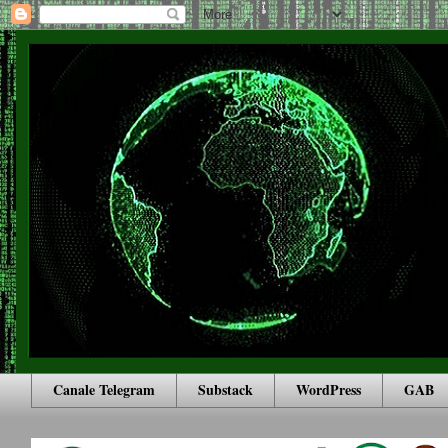
Canale Telegram
Substack
WordPress
GAB