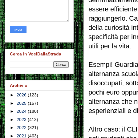
essere efficiente
raggiungerlo. Cap
della curiosità in
specificità per in
utili per la vita.
Cerca in VociDallaStrada
Esempi! Guardiam
alternanza scuol
disoccupati, sott
Archivio
pochi euro oppur
►
2026
(123)
alternanza che n
►
2025
(157)
esperienziali e di
►
2024
(180)
►
2023
(413)
►
2022
(321)
Altro caso: il CL
►
2021
(463)