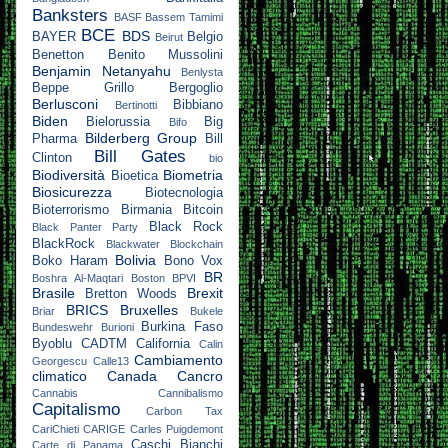
Banksters
BASF
Bassem Tamimi
BCE
BDS
BAYER
Belgio
Beirut
Benetton
Benito Mussolini
Benjamin Netanyahu
Benlysta
Beppe Grillo
Bergoglio
Berlusconi
Bibbiano
Bertinotti
Biden
Bielorussia
Big
Bifo
Bilderberg Group
Pharma
Bill
Bill Gates
Clinton
bio
Biodiversità
Biometria
Bioetica
Biosicurezza
Biotecnologia
Bioterrorismo
Birmania
Bitcoin
Black Rock
Black Panter Party
BlackRock
Blackwater
Blockchain
Bolivia
Boko Haram
Bono Vox
BR
Boshra Al-Maqtari
Boston
BPVI
Brasile
Brexit
Bretton Woods
BRICS
Bruxelles
Briar
Bukele
Burkina Faso
Bundeswehr
Burioni
Byoblu
CADTM
California
Calin
Cambiamento
Georgescu
Calle13
climatico
Canada
Cancro
Cannabis
Cannibalismo
Capitalismo
Carbon Tax
CariChieti
CARIGE
Carles Puigdemont
Caschi Bianchi
Carte di Panama