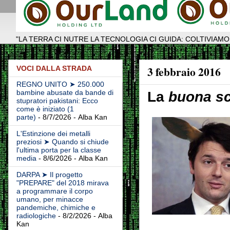
"LA TERRA CI NUTRE LA TECNOLOGIA CI GUIDA: COLTIVIAMO
3 febbraio 2016
VOCI DALLA STRADA
REGNO UNITO ➤ 250.000
bambine abusate da bande di
La
buona s
stupratori pakistani: Ecco
come è iniziato (1
parte)
- 8/7/2026
- Alba Kan
L'Estinzione dei metalli
preziosi ➤ Quando si chiude
l'ultima porta per la classe
media
- 8/6/2026
- Alba Kan
DARPA ➤ Il progetto
"PREPARE" del 2018 mirava
a programmare il corpo
umano, per minacce
pandemiche, chimiche e
radiologiche
- 8/2/2026
- Alba
Kan