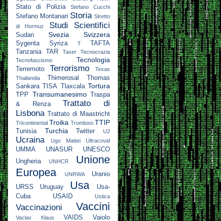
Stato di Polizia
Stefano Cucchi
Storia
Stefano Montanari
Stretto
Studi Scientifici
di Hormuz
Svezia
Svizzera
Sudan
Sygenta
Syriza
TAFTA
T
Tanzania
TAR
Taser
Tecnocrazia
Tecnologia
Tecnofascismo
Terrorismo
Terremoto
Texas
Thimerosal
Thomas
Thailandia
Tortura
Sankara
TISA
Tlaxcala
Transumanesimo
TPP
Traspa
Trattato di
& Renza
Lisbona
Trattato di Maastricht
Troika
TTIP
Tricontinental
Trombosi
Turchia
Tunisia
Twitter
U2
Ucraina
Ugo Mattei
Ultracovid
UMMA
UNASUR
UNESCO
Unione
Ungheria
UNHCR
Europea
Uranio
UNRWA
Usa
URSS
Uruguay
Usa-
Cuba
USAID
Ustica
Vaccini
Vaccinazioni
VAIDS
Vaiolo
Vaclav Klaus