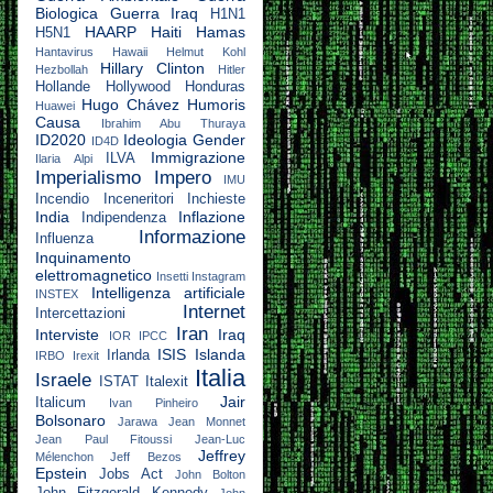
Biologica
Guerra Iraq
H1N1
HAARP
Haiti
Hamas
H5N1
Hantavirus
Hawaii
Helmut Kohl
Hillary Clinton
Hezbollah
Hitler
Hollande
Hollywood
Honduras
Hugo Chávez
Humoris
Huawei
Causa
Ibrahim Abu Thuraya
ID2020
Ideologia Gender
ID4D
Immigrazione
ILVA
Ilaria Alpi
Imperialismo
Impero
IMU
Incendio
Inceneritori
Inchieste
India
Inflazione
Indipendenza
Informazione
Influenza
Inquinamento
elettromagnetico
Insetti
Instagram
Intelligenza artificiale
INSTEX
Internet
Intercettazioni
Iran
Interviste
Iraq
IOR
IPCC
ISIS
Islanda
Irlanda
IRBO
Irexit
Italia
Israele
ISTAT
Italexit
Jair
Italicum
Ivan Pinheiro
Bolsonaro
Jarawa
Jean Monnet
Jean Paul Fitoussi
Jean-Luc
Jeffrey
Mélenchon
Jeff Bezos
Epstein
Jobs Act
John Bolton