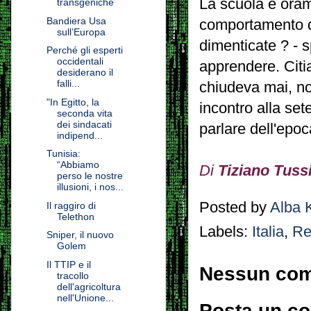
La scuola è oram
transgeniche
Bandiera Usa
comportamento de
sull’Europa
dimenticate ? - sp
Perché gli esperti
occidentali
apprendere. Citi
desiderano il
falli...
chiudeva mai, no
"In Egitto, la
incontro alla set
seconda vita
dei sindacati
parlare dell'epoc
indipend...
Tunisia:
“Abbiamo
Di
Tiziano Tuss
perso le nostre
illusioni, i nos...
Posted by
Alba 
Il raggiro di
Telethon
Labels:
Italia
,
Re
Sniper, il nuovo
Golem
Il TTIP e il
Nessun co
tracollo
dell'agricoltura
nell'Unione...
Posta un c