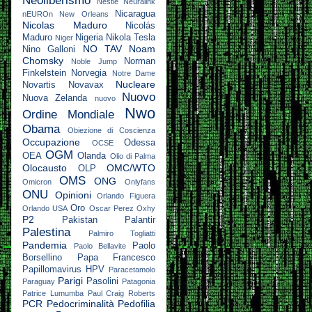
Neoliberismo
Nestlé
Neuralink
Nicaragua
nEUROn
New Orleans
Nicolas Maduro
Nicolás
Maduro
Nigeria
Nikola Tesla
Niger
NO TAV
Noam
Nino Galloni
Chomsky
Norman
Noble Jump
Finkelstein
Norvegia
Notre Dame
Nucleare
Novartis
Novavax
Nuovo
Nuova Zelanda
nuovo
Nwo
Ordine Mondiale
Obama
Obiezione di Coscienza
Occupazione
Odessa
OCSE
OGM
OEA
Olanda
Olio di Palma
Olocausto
OMC/WTO
OLP
OMS
ONG
Omicron
Onlyfans
ONU
Opinioni
Orlando Figuera
Oro
Orlando USA
Oscar Perez
Oxhy
P2
Pakistan
Palantir
Palestina
Palmiro Togliatti
Pandemia
Paolo
Paolo Bellavite
Borsellino
Papa Francesco
Papillomavirus HPV
Paracetamolo
Parigi
Pasolini
Paraguay
Patagonia
Patrice Lumumba
Paul Craig Roberts
PCR
Pedocriminalità
Pedofilia