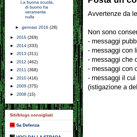
La buona scuola,
di buono ha
veramente
Avvertenze da le
nulla
►
gennaio 2016
(28)
Non sono consent
►
2015
(269)
- messaggi pubbli
►
2014
(333)
- messaggi con l
►
2013
(311)
- messaggi che c
►
2012
(462)
- messaggi con c
►
2011
(368)
- messaggi il cui
►
2010
(416)
(istigazione a de
►
2009
(375)
►
2008
(15)
Siti/blogs consigliati
Sa Defenza