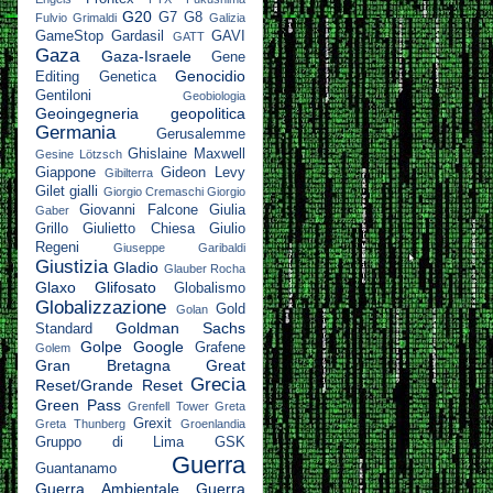
G20
G7
G8
Fulvio Grimaldi
Galizia
GameStop
Gardasil
GAVI
GATT
Gaza
Gaza-Israele
Gene
Genocidio
Editing
Genetica
Gentiloni
Geobiologia
Geoingegneria
geopolitica
Germania
Gerusalemme
Ghislaine Maxwell
Gesine Lötzsch
Giappone
Gideon Levy
Gibilterra
Gilet gialli
Giorgio Cremaschi
Giorgio
Giovanni Falcone
Giulia
Gaber
Grillo
Giulietto Chiesa
Giulio
Regeni
Giuseppe Garibaldi
Giustizia
Gladio
Glauber Rocha
Glaxo
Glifosato
Globalismo
Globalizzazione
Gold
Golan
Goldman Sachs
Standard
Golpe
Google
Grafene
Golem
Gran Bretagna
Great
Grecia
Reset/Grande Reset
Green Pass
Grenfell Tower
Greta
Grexit
Greta Thunberg
Groenlandia
Gruppo di Lima
GSK
Guerra
Guantanamo
Guerra Ambientale
Guerra