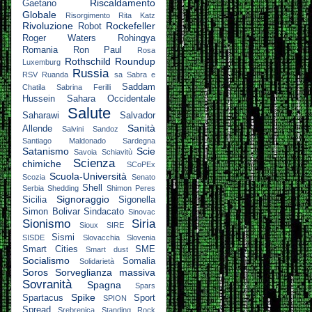
Riscaldamento
Gaetano
Globale
Risorgimento
Rita Katz
Rivoluzione
Rockefeller
Robot
Roger Waters
Rohingya
Romania
Ron Paul
Rosa
Rothschild
Roundup
Luxemburg
Russia
RSV
Ruanda
sa
Sabra e
Saddam
Chatila
Sabrina Ferilli
Hussein
Sahara Occidentale
Salute
Saharawi
Salvador
Sanità
Allende
Salvini
Sandoz
Santiago Maldonado
Sardegna
Satanismo
Scie
Savoia
Schiavitù
Scienza
chimiche
SCoPEx
Scuola-Università
Scozia
Senato
Shell
Serbia
Shedding
Shimon Peres
Signoraggio
Sicilia
Sigonella
Simon Bolivar
Sindacato
Sinovac
Sionismo
Siria
Sioux
SIRE
Sismi
SISDE
Slovacchia
Slovenia
Smart Cities
SME
Smart dust
Socialismo
Somalia
Solidarietà
Soros
Sorveglianza massiva
Sovranità
Spagna
Spars
Spike
Spartacus
Sport
SPION
Spread
Srebrenica
Standing Rock