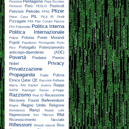
Pentagono
Pensione
Pepe Escobar
Perù
Pesticidi
Pertosse
PESCO
Pfizer
Petrolio
Petizioni
PFAS
PIL
Piano Casa
PILA IR
Pirelli
Pizzagate
PKK
Plan Condor
Plasma
Politica Interna
POI
Poliomelite
Politica Internazionale
Polonia
Ponte Morandi
Polizia
Popoli
Populismo
Pornografia
Porto
Portogallo
Potenziamento
Rico
anticorpo-dipendente (ADE)
Povertà
Predator
Premio
Privacy
Nobel
Privatizzazione
Propaganda
Pulizia
Puglia
Etnica
Qatar
QE
Racconti
Raffaele
Raqqa
Marra
RAI
Ranieri Guerra
RATM
Ratzinger
Razan al-Najjar
Razzismo
Recessione
Real ID
Referendum
Recovery Found
Regno Unito
Religione
Regno
Renzi
Remdesivir
Repair café
Rfid
Repressione
Rex Tillerson
Riconoscimento facciale
Riflessioni
Rino
Rimedi naturali