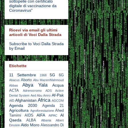
sottopelle con certificato
digitale di vaccinazione da
Coronavirus"
Ricevi via email gli ultimi
articoli di Voci Dalla Strada
Subscribe to Voci Dalla Strada
by Email
Etichette
11 Settembre
5G
6G
1968
Aborto
Abacus
Abu Mazen/Mahmoud
Abya Yala
Acqua
Abbas
ACTA
Adrenocromo
ADS Active
Af-Pak
Denial System
Aed Abu Amro
Africa
Afghanistan
AfD
AGCOM
Agenda 2030
Agenda 21
Agricoltura
Ahed
Agroforestazione
AIFA
Al
Tamimi
AIDS
AIPAC
Qaeda
ALBA
Albania
Albert
Aldo Moro
Alessandro Di
Einstein