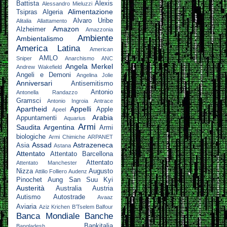
Battista
Alexis
Alessandro Mieluzzi
Alimentazione
Tsipras
Algeria
Alvaro Uribe
Alitalia
Allattamento
Amazon
Alzheimer
Amazzonia
Ambiente
Ambientalismo
America Latina
American
AMLO
Sniper
Anarchismo
ANC
Angela Merkel
Andrew Wakefield
Angeli e Demoni
Angelina Jolie
Anniversari
Antisemitismo
Antonio
Antonella Randazzo
Gramsci
Antonio Ingroia
Antrace
Apartheid
Appelli
Apple
Apeel
Arabia
Appuntamenti
Aquarius
Armi
Saudita
Argentina
Armi
biologiche
Armi Chimiche
ARPANET
Assad
Astrazeneca
Asia
Astana
Attentato
Attentato Barcellona
Attentato
Attentato Manchester
Nizza
Augusto
Attilio Folliero
Audenz
Pinochet
Aung San Suu Kyi
Austerità
Australia
Austria
Autismo
Autostrade
Avaaz
Aviaria
Aziz Krichen
B’Tselem
Balfour
Banca Mondiale
Banche
Bankitalia
Bangladesh