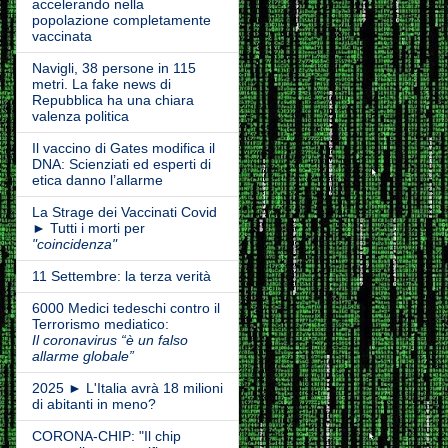
accelerando nella
popolazione completamente
vaccinata
Navigli, 38 persone in 115
metri. La fake news di
Repubblica ha una chiara
valenza politica
Il vaccino di Gates modifica il
DNA: Scienziati ed esperti di
etica danno l’allarme
La Strage dei Vaccinati Covid
► Tutti i morti per
"coincidenza"
11 Settembre: la terza verità
6000 Medici tedeschi contro il
Terrorismo mediatico:
Il coronavirus “è un falso
allarme globale”
2025 ► L'Italia avrà 18 milioni
di abitanti in meno?
CORONA-CHIP: "Il chip