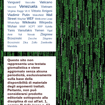
Vaticano
Vanguard
Vasculite
Venezuela
Vietnam
Vaxxed
Vittorio Arrigoni
Virginia Raggi
Vit K
Vladimir Putin
Wall
Wakefield
Street
WEF
Wayfair
Wellcome Leap
Wikileaks
Wikipedia
WhatsApp
Wuhan
WWF
XCPT
XRP
Xylella
Yanis Varoufakis
Yemen
Yigal
Zbigniew
Amir
Yuli Novak
Brzezinski
Zecche
Zibgniev
Brzezinski
Zika
Zolfo
Zwelivelile
Mandela
Questo sito non
rappresenta una testata
giornalistica e viene
aggiornato senza alcuna
periodicità, esclusivamente
sulla base della
disponibilità di materiale
degli argomenti trattati.
Pertanto, non può
considerarsi prodotto
editoriale sottoposto alla
disciplina di cui all'art. 1,