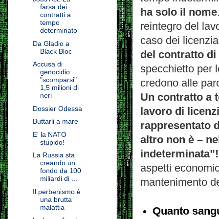
farsa dei
ha solo il nome
contratti a
tempo
reintegro del lav
determinato
caso dei licenzi
Da Gladio a
Black Bloc
del contratto d
Accusa di
specchietto per l
genocidio:
"scomparsi"
credono alle paro
1,5 milioni di
Un contratto a 
neri
Dossier Odessa
lavoro di licen
Buttarli a mare
rappresentato da
E' la NATO
altro non è – ne
stupido!
indeterminata”!
La Russia sta
creando un
aspetti economic
fondo da 100
miliardi di ...
mantenimento del
Il perbenismo è
una brutta
malattia
Quanto sangue