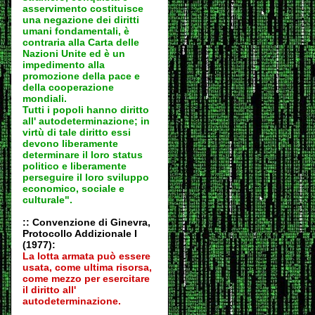
asservimento costituisce
una negazione dei diritti
umani fondamentali, è
contraria alla Carta delle
Nazioni Unite ed è un
impedimento alla
promozione della pace e
della cooperazione
mondiali.
Tutti i popoli hanno diritto
all' autodeter
minazione; in
virtù di tale diritto essi
devono liberamente
determinare il loro status
politico e liberamente
perseguire il loro sviluppo
economico, sociale e
culturale".
:: Convenzione di Ginevra,
Protocollo Addizionale I
(1977):
La lotta armata può essere
usata, come ultima risorsa,
come mezzo per esercitare
il diritto all'
autodeter
minazione.