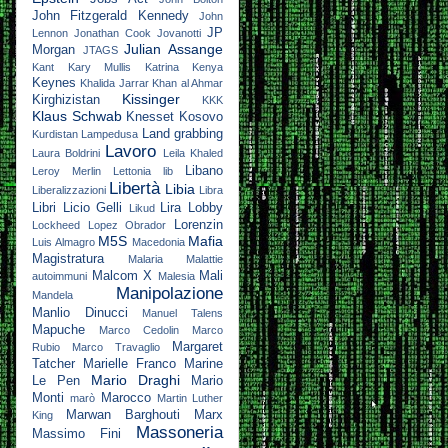
John Fitzgerald Kennedy
John
JP
Lennon
Jonathan Cook
Jovanotti
Julian Assange
Morgan
JTAGS
Kant
Kary Mullis
Katrina
Kenya
Keynes
Khalida Jarrar
Khan al Ahmar
Kissinger
Kirghizistan
KKK
Klaus Schwab
Knesset
Kosovo
Land grabbing
Kurdistan
Lampedusa
Lavoro
Laura Boldrini
Leila Khaled
Libano
Leroy Merlin
Lettonia
lib
Libertà
Libia
Liberalizzazioni
Libra
Libri
Licio Gelli
Lira
Lobby
Likud
Lorenzin
Lockheed
Lopez Obrador
M5S
Mafia
Luis Almagro
Macedonia
Magistratura
Malaria
Malattie
Malcom X
Mali
autoimmuni
Malesia
Manipolazione
Mandela
Manlio Dinucci
Manuel Talens
Mapuche
Marco Cedolin
Marco
Margaret
Rubio
Marco Travaglio
Tatcher
Marielle Franco
Marine
Mario Draghi
Le Pen
Mario
Monti
Marocco
marò
Martin Luther
Marwan Barghouti
Marx
King
Massoneria
Massimo Fini