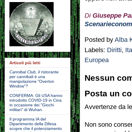
Di
Giuseppe Pa
Scenarieconom
Posted by
Alba 
Labels:
Diritti
,
Ita
Europea
Articoli più letti
Cannibal Club
, il ristorante
Nessun co
per cannibali è una
manipolazione "Overton
Window"?
Posta un c
CONFERMA: Gli USA hanno
introdotto COVID-19 in Cina
in occasione dei "Giochi
Avvertenze da le
militari" di Wuhan.
Il programma IA del
Non sono consent
Dipartimento della Difesa
scopre che il potenziamento