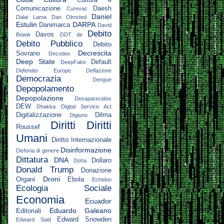
Cultura e
Comunicazione
Daesh
Curevac
Daniel
Dalai Lama
Dan Olmsted
Estulin
DARPA
Danimarca
David
Debito
Davos
Bowie
DDT
de
Debito Pubblico
Debito
Decrescita
Sovrano
Decodex
Deep State
Default
DeepFake
Defender Europe
Deflazione
Democrazia
Dengue
Depopolamento
Depopolazione
Desaparecidos
DEW
Dhakka
Digital Service Act
Digitalizzazione
Dilma
Digiuno
Diritti
Diritti
Roussef
Umani
Diritto Internazionale
Disinformazione
Disforia di genere
Dittatura
DNA
Dollaro
Doha
Donald Trump
Donazione
Droni
Organi
Ebola
Echelon
Ecologia Sociale
Economia
Ecuador
Eduardo Galeano
Editoriali
Edward Snowden
Edward Said