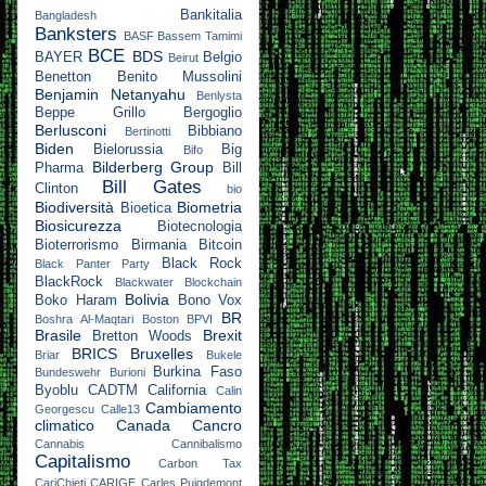
Bankitalia
Bangladesh
Banksters
BASF
Bassem Tamimi
BCE
BDS
BAYER
Belgio
Beirut
Benetton
Benito Mussolini
Benjamin Netanyahu
Benlysta
Beppe Grillo
Bergoglio
Berlusconi
Bibbiano
Bertinotti
Biden
Bielorussia
Big
Bifo
Bilderberg Group
Pharma
Bill
Bill Gates
Clinton
bio
Biodiversità
Biometria
Bioetica
Biosicurezza
Biotecnologia
Bioterrorismo
Birmania
Bitcoin
Black Rock
Black Panter Party
BlackRock
Blackwater
Blockchain
Bolivia
Boko Haram
Bono Vox
BR
Boshra Al-Maqtari
Boston
BPVI
Brasile
Brexit
Bretton Woods
BRICS
Bruxelles
Briar
Bukele
Burkina Faso
Bundeswehr
Burioni
Byoblu
CADTM
California
Calin
Cambiamento
Georgescu
Calle13
climatico
Canada
Cancro
Cannabis
Cannibalismo
Capitalismo
Carbon Tax
CariChieti
CARIGE
Carles Puigdemont