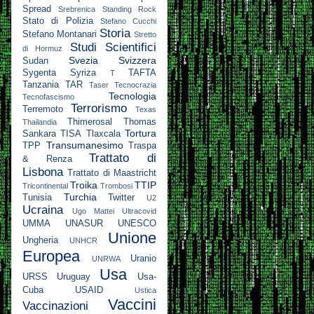
Spread
Srebrenica
Standing Rock
Stato di Polizia
Stefano Cucchi
Storia
Stefano Montanari
Stretto
Studi Scientifici
di Hormuz
Svezia
Svizzera
Sudan
Sygenta
Syriza
TAFTA
T
Tanzania
TAR
Taser
Tecnocrazia
Tecnologia
Tecnofascismo
Terrorismo
Terremoto
Texas
Thimerosal
Thomas
Thailandia
Tortura
Sankara
TISA
Tlaxcala
Transumanesimo
TPP
Traspa
Trattato di
& Renza
Lisbona
Trattato di Maastricht
Troika
TTIP
Tricontinental
Trombosi
Turchia
Tunisia
Twitter
U2
Ucraina
Ugo Mattei
Ultracovid
UMMA
UNASUR
UNESCO
Unione
Ungheria
UNHCR
Europea
Uranio
UNRWA
Usa
URSS
Uruguay
Usa-
Cuba
USAID
Ustica
Vaccini
Vaccinazioni