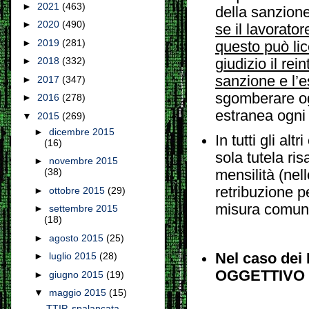
►
2021
(463)
della sanzione
►
2020
(490)
se il lavorator
►
2019
(281)
questo può lic
►
2018
(332)
giudizio il re
sanzione e l’e
►
2017
(347)
sgomberare ogn
►
2016
(278)
estranea ogni 
▼
2015
(269)
►
dicembre 2015
In tutti gli alt
(16)
sola tutela ris
►
novembre 2015
(38)
mensilità (nell
retribuzione p
►
ottobre 2015
(29)
misura comunq
►
settembre 2015
(18)
►
agosto 2015
(25)
Nel caso de
►
luglio 2015
(28)
OGGETTIVO rit
►
giugno 2015
(19)
▼
maggio 2015
(15)
TTIP, spalancata