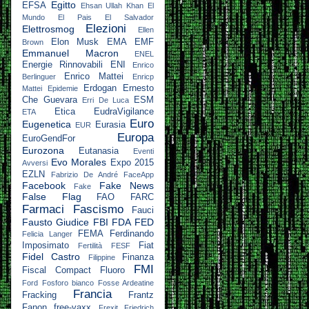
Egitto
EFSA
Ehsan Ullah Khan
El
Mundo
El Pais
El Salvador
Elezioni
Elettrosmog
Ellen
Elon Musk
EMA
EMF
Brown
Emmanuel Macron
ENEL
Energie Rinnovabili
ENI
Enrico
Enrico Mattei
Berlinguer
Enricp
Erdogan
Ernesto
Mattei
Epidemie
Che Guevara
ESM
Erri De Luca
Etica
EudraVigilance
ETA
Euro
Eugenetica
Eurasia
EUR
Europa
EuroGendFor
Eurozona
Eutanasia
Eventi
Evo Morales
Expo 2015
Avversi
EZLN
Fabrizio De André
FaceApp
Facebook
Fake News
Fake
False Flag
FAO
FARC
Farmaci
Fascismo
Fauci
Fausto Giudice
FBI
FDA
FED
FEMA
Ferdinando
Felicia Langer
Imposimato
Fiat
Fertilità
FESF
Fidel Castro
Finanza
Filippine
FMI
Fiscal Compact
Fluoro
Ford
Fosforo bianco
Fosse Ardeatine
Francia
Fracking
Frantz
Fanon
free-vaxx
Frexit
Friedrich