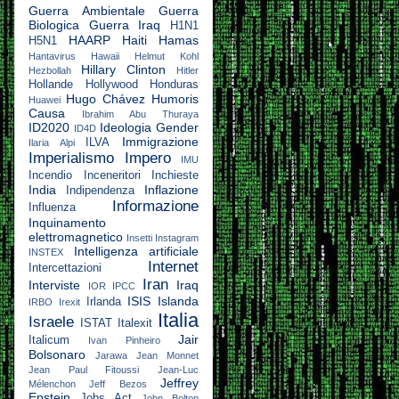
Guerra Ambientale
Guerra
Biologica
Guerra Iraq
H1N1
HAARP
Haiti
Hamas
H5N1
Hantavirus
Hawaii
Helmut Kohl
Hillary Clinton
Hezbollah
Hitler
Hollande
Hollywood
Honduras
Hugo Chávez
Humoris
Huawei
Causa
Ibrahim Abu Thuraya
ID2020
Ideologia Gender
ID4D
Immigrazione
ILVA
Ilaria Alpi
Imperialismo
Impero
IMU
Incendio
Inceneritori
Inchieste
India
Inflazione
Indipendenza
Informazione
Influenza
Inquinamento
elettromagnetico
Insetti
Instagram
Intelligenza artificiale
INSTEX
Internet
Intercettazioni
Iran
Interviste
Iraq
IOR
IPCC
ISIS
Islanda
Irlanda
IRBO
Irexit
Italia
Israele
ISTAT
Italexit
Jair
Italicum
Ivan Pinheiro
Bolsonaro
Jarawa
Jean Monnet
Jean Paul Fitoussi
Jean-Luc
Jeffrey
Mélenchon
Jeff Bezos
Epstein
Jobs Act
John Bolton