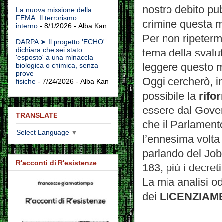
nostro debito p
La nuova missione della
FEMA: Il terrorismo
crimine questa 
interno
- 8/1/2026
- Alba Kan
Per non ripeterm
DARPA ➤ Il progetto 'ECHO'
dichiara che sei stato
tema della svalut
'esposto' a una minaccia
leggere questo 
biologica o chimica, senza
prove
Oggi cercherò, i
fisiche
- 7/24/2026
- Alba Kan
possibile la
rifo
essere dal Gover
TRANSLATE
che il Parlament
Select Language
▼
l’ennesima volta 
parlando del Job
R'acconti di R'esistenze
183, più i decreti
La mia analisi o
dei
LICENZIAMEN