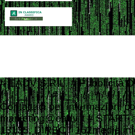
# EADV S.R.L. # Pubblicità Digitale e Programmatic Advertising # ___ ____ _ __ # ___ / | / __ \ | / / # / _ \/ /| | / / / / | / / # / __/ ___ |/ /_/ /| |/ / # \___/_/ |_/_____/ |___/ # # Contattaci per informazioni commerciali # Website: www.eadv.it # Email: marketing@eadv.it # START ads.txt - vocidallastrada.org - 2023-10-18 14:39:45 eadv.it, 13135, DIRECT 152media.info, 152M10, RESELLER 33across.com, 0010b00002MptHCAAZ, RESELLER, bbea06d9c4d2853c 33across.com, 0010b00002T3JniAAF, RESELLER, bbea06d9c4d2853c 33across.com, 0010b00002cGp2AAAS, RESELLER, bbea06d9c4d2853c 33across.com, 0013300001kQj2HAAS, RESELLER, bbea06d9c4d2853c 33across.com, 0015a00002oUk4aAAC, RESELLER, bbea06d9c4d2853c 33across.com, 0015a00003DKg9ZAAT, RESELLER, bbea06d9c4d2853c ad.plus, 352349, RESELLER adagio.io, 1294, RESELLER adcolony.com, 496220845654deec, RESELLER, 1ad675c9de6b5176 adform.com, 1226, RESELLER adform.com, 1819, RESELLER, 9f5210a2f0999e32 adform.com, 1889, RESELLER adform.com, 1943, RESELLER adform.com, 2110, RESELLER adform.com, 2112, RESELLER adform.com, 2437, RESELLER, 9f5210a2f0999e32 adform.com, 2464, RESELLER, 9f5210a2f0999e32 adform.com, 3027, RESELLER adform.com, 622, RESELLER adipolo.com, 617128b0fe110c0ddd7603b4, RESELLER admanmedia.com, 43, RESELLER admixer.net, b6d49994-83c5-4ff9-aa8a-c9eb99d1bc8c, RESELLER adsinteractive.hu, 258, RESELLER adswizz.com, consumable, RESELLER adswizz.com, entravision, RESELLER adswizz.com, targetspot, RESELLER adtech.com, 4687, RESELLER adtelligent.com, 537714, RESELLER advertising.com, 14832, RESELLER advertising.com, 21483, RESELLER advertising.com, 23089, RESELLER advertising.com, 28246, RESELLER advertising.com, 28305, RESELLER advertising.com, 28335, RESELLER, e1a5b5b6e3255540 advertising.com, 6814, RESELLER advertising.com, 7574, RESELLER adyoulike.com, 83d15ef72d387a1e60e5a1399a2b0c03, RESELLER adyoulike.com, b3e21aeb2e950aa59e5e8cc1b6dd6f8e, RESELLER, 4ad745ead2958bf7 adyoulike.com, b4bf4fdd9b0b915f746f6747ff432bde, RESELLER, 4ad745ead2958bf7 ampliffy.com, 5037, RESELLER amxrtb.com, 105199548, RESELLER aniview.com, 5e82edf1634339243920a8e5, RESELLER, 78b21b97965ec3f8 aniview.com, 5ef4bc022e79664d2b473869, RESELLER, 78b21b97965ec3f8 aol.com, 27093, RESELLER aol.com, 46658, RESELLER aol.com, 58905, RESELLER, e1a5b5b6e3255540 aolcloud.net, 4687, RESELLER appads.in, 107606, RESELLER appnexus.com, 10040, RESELLER, f5ab79cb980f11d1 appnexus.com, 10200, RESELLER, f5ab79cb980f11d1 appnexus.com, 10239, RESELLER, f5ab79cb980f11d1 appnexus.com, 10371, RESELLER, f5ab79cb980f11d1 appnexus.com, 11470, RESELLER appnexus.com, 11487, RESELLER, f5ab79cb980f11d1 appnexus.com, 11664, RESELLER, f5ab79cb980f11d1 appnexus.com, 11786, RESELLER, f5ab79cb980f11d1 appnexus.com, 11924, RESELLER, f5ab79cb980f11d1 appnexus.com, 12223, RESELLER, f5ab79cb980f11d1 appnexus.com, 12290, RESELLER, f5ab79cb980f11d1 appnexus.com, 12637, RESELLER, f5ab79cb980f11d1 appnexus.com, 13044, RESELLER, f5ab79cb980f11d1 appnexus.com, 13099, RESELLER, f5ab79cb980f11d1 appnexus.com, 13381, RESELLER, f5ab79cb980f11d1 appnexus.com, 1356, RESELLER, f5ab79cb980f11d1 appnexus.com, 1360, RESELLER, f5ab79cb980f11d1 appnexus.com, 13701, RESELLER, f5ab79cb980f11d1 appnexus.com, 14077, RESELLER appnexus.com, 14416, RESELLER, f5ab79cb980f11d1 appnexus.com, 1504, RESELLER, f5ab79cb980f11d1 appnexus.com, 1538503, RESELLER, f5ab79cb980f11d1 appnexus.com, 1550730, 