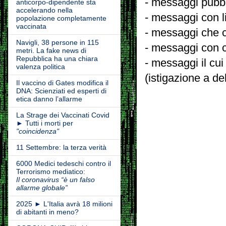
- messaggi pubbli
anticorpo-dipendente sta
accelerando nella
- messaggi con l
popolazione completamente
vaccinata
- messaggi che c
Navigli, 38 persone in 115
- messaggi con c
metri. La fake news di
Repubblica ha una chiara
- messaggi il cui
valenza politica
(istigazione a de
Il vaccino di Gates modifica il
DNA: Scienziati ed esperti di
etica danno l’allarme
La Strage dei Vaccinati Covid
► Tutti i morti per
"coincidenza"
11 Settembre: la terza verità
6000 Medici tedeschi contro il
Terrorismo mediatico:
Il coronavirus “è un falso
allarme globale”
2025 ► L'Italia avrà 18 milioni
di abitanti in meno?