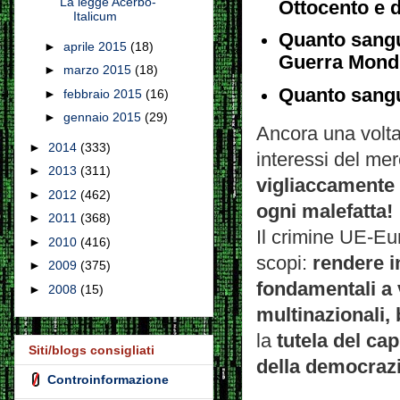
La legge Acerbo-
Ottocento e d
Italicum
Quanto sangu
►
aprile 2015
(18)
Guerra Mond
►
marzo 2015
(18)
Quanto sangu
►
febbraio 2015
(16)
►
gennaio 2015
(29)
Ancora una volta
►
2014
(333)
interessi del mer
►
2013
(311)
vigliaccamente 
►
2012
(462)
ogni malefatta!
►
2011
(368)
Il crimine UE-Eur
►
2010
(416)
scopi:
rendere in
►
2009
(375)
fondamentali a 
►
2008
(15)
multinazionali,
la
tutela del cap
Siti/blogs consigliati
della democraz
Controinformazione