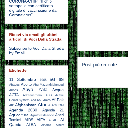
CORONA-CHIP: "Il chip
sottopelle con certificato
digitale di vaccinazione da
Coronavirus"
Ricevi via email gli ultimi
articoli di Voci Dalla Strada
Subscribe to Voci Dalla Strada
by Email
Post più recente
Etichette
11 Settembre
5G
6G
1968
Aborto
Abacus
Abu Mazen/Mahmoud
Abya Yala
Acqua
Abbas
ACTA
Adrenocromo
ADS Active
Af-Pak
Denial System
Aed Abu Amro
Africa
Afghanistan
AfD
AGCOM
Agenda 2030
Agenda 21
Agricoltura
Ahed
Agroforestazione
AIFA
Al
Tamimi
AIDS
AIPAC
Qaeda
ALBA
Albania
Albert