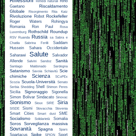
Riflessioni
Rino
Rimedi naturali
Riscaldamento
Gaetano
Globale
Risorgimento
Rita Katz
Rivoluzione
Rockefeller
Robot
Roger Waters
Rohingya
Romania
Ron Paul
Rosa
Rothschild
Roundup
Luxemburg
Russia
RSV
Ruanda
sa
Sabra e
Saddam
Chatila
Sabrina Ferilli
Hussein
Sahara Occidentale
Salute
Saharawi
Salvador
Sanità
Allende
Salvini
Sandoz
Santiago Maldonado
Sardegna
Satanismo
Scie
Savoia
Schiavitù
Scienza
chimiche
SCoPEx
Scuola-Università
Scozia
Senato
Shell
Serbia
Shedding
Shimon Peres
Signoraggio
Sicilia
Sigonella
Simon Bolivar
Sindacato
Sinovac
Sionismo
Siria
Sioux
SIRE
Sismi
SISDE
Slovacchia
Slovenia
Smart Cities
SME
Smart dust
Socialismo
Somalia
Solidarietà
Soros
Sorveglianza massiva
Sovranità
Spagna
Spars
Spike
Spartacus
Sport
SPION