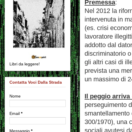
Premessa
:
Nel 2012 la rifo
intervenuta in ma
(es. crisi econom
lavoratore illegi
addotto dal dator
discriminatorio 
gli altri casi di 
Libri da leggere!
prevista una mer
un massimo di 24
Contatta Voci Dalla Strada
Il peggio arriv
Nome
perseguimento di
smantellamento de
Email
*
300/1970), una c
sociali avutesi d
Messaggio
*