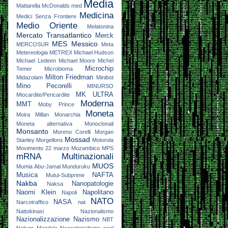
Media
Mattarella
McDonalds
med
Medicina
Medici Senza Frontiere
Medio Oriente
Melatonina
Mercato Transatlantico
Merck
MES
Messico
MERCOSUR
Meta
Metereologia
METREX
Michael Hudson
Michael Ledeen
Michael Moore
Michel
Microchip
Temer
Microbioma
Milton Friedman
Midazolam
Minibot
Mino Pecorelli
MINURSO
MK ULTRA
Miocardite/Pericardite
Moderna
MMT
Moby Prince
Moneta
Moira Millan
Monarchia
Moneta alternativa
Monoclonali
Monsanto
Moreno Corelli
Morgan
Mossad
Stanley
Morgellons
Motorola
Movimento 22 marzo
Mozambico
MPS
mRNA
Multinazionali
MUOS
Mumia Abu-Jamal
Munduruku
Musica
NAFTA
Mutui-Subprime
Nakba
Nanopatologie
Naksa
Naomi Klein
Napolitano
Napoli
NATO
NASA
Narcotraffico
nat
Nattokinasi
Nazionalismo
Nazionalizzazione
Nazismo
NBT