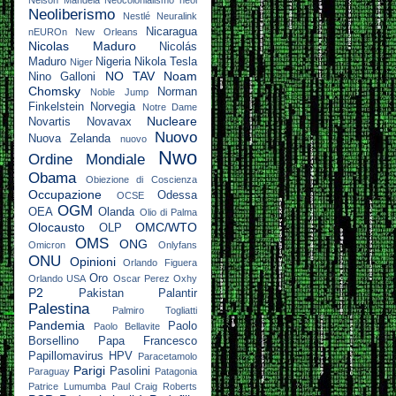
Nelson Mandela
Neocolonialismo
neol
Neoliberismo
Nestlé
Neuralink
Nicaragua
nEUROn
New Orleans
Nicolas Maduro
Nicolás
Maduro
Nigeria
Nikola Tesla
Niger
NO TAV
Noam
Nino Galloni
Chomsky
Norman
Noble Jump
Finkelstein
Norvegia
Notre Dame
Nucleare
Novartis
Novavax
Nuovo
Nuova Zelanda
nuovo
Nwo
Ordine Mondiale
Obama
Obiezione di Coscienza
Occupazione
Odessa
OCSE
OGM
OEA
Olanda
Olio di Palma
Olocausto
OMC/WTO
OLP
OMS
ONG
Omicron
Onlyfans
ONU
Opinioni
Orlando Figuera
Oro
Orlando USA
Oscar Perez
Oxhy
P2
Pakistan
Palantir
Palestina
Palmiro Togliatti
Pandemia
Paolo
Paolo Bellavite
Borsellino
Papa Francesco
Papillomavirus HPV
Paracetamolo
Parigi
Pasolini
Paraguay
Patagonia
Patrice Lumumba
Paul Craig Roberts