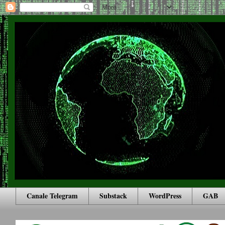
Canale Telegram
Substack
WordPress
GAB