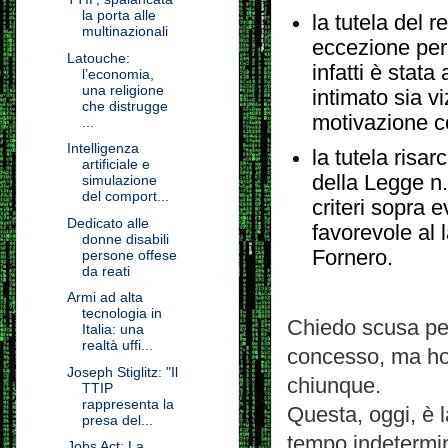
la porta alle
la tutela del r
multinazionali
eccezione per i
Latouche:
infatti è stata
l’economia,
una religione
intimato sia v
che distrugge
motivazione c
...
Intelligenza
la tutela risar
artificiale e
della Legge n.
simulazione
del comport...
criteri sopra 
Dedicato alle
favorevole al 
donne disabili
Fornero.
persone offese
da reati
Armi ad alta
tecnologia in
Chiedo scusa per 
Italia: una
realtà uffi...
concesso, ma ho 
Joseph Stiglitz: "Il
chiunque.
TTIP
rappresenta la
Questa, oggi, è la
presa del...
tempo indetermin
Jobs Act: La