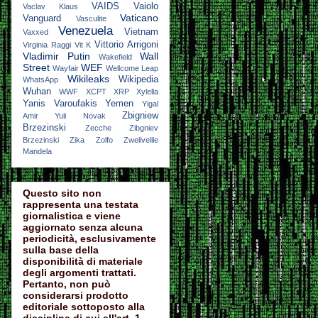
VAIDS
Vaiolo
Vaclav Klaus
Vaticano
Vanguard
Vasculite
Venezuela
Vietnam
Vaxxed
Vittorio Arrigoni
Virginia Raggi
Vit K
Vladimir Putin
Wall
Wakefield
Street
WEF
Wayfair
Wellcome Leap
Wikileaks
Wikipedia
WhatsApp
Wuhan
WWF
XCPT
XRP
Xylella
Yanis Varoufakis
Yemen
Yigal
Zbigniew
Amir
Yuli Novak
Brzezinski
Zecche
Zibgniev
Brzezinski
Zika
Zolfo
Zwelivelile
Mandela
Questo sito non
rappresenta una testata
giornalistica e viene
aggiornato senza alcuna
periodicità, esclusivamente
sulla base della
disponibilità di materiale
degli argomenti trattati.
Pertanto, non può
considerarsi prodotto
editoriale sottoposto alla