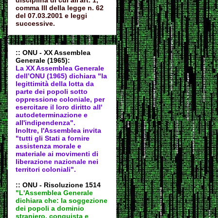
disciplina di cui all'art. 1,
comma III della legge n. 62
del 07.03.2001 e leggi
successive.
:: ONU - XX Assemblea
Generale (1965):
La XX Assemblea Generale
dell’ONU (1965) dichiara "la
legittimità della lotta da
parte dei popoli sotto
oppressione coloniale, per
esercitare il loro diritto all'
autodeter
minazione e
all'indipendenza".
Inoltre, l'Assemblea invita
"tutti gli Stati a fornire
assistenza morale e
materiale ai movimenti di
liberazione nazionale nei
territori coloniali".
:: ONU - Risoluzione 1514
"L'Assemblea Generale
dichiara che: la soggezione
dei popoli a dominio
straniero, conquista e