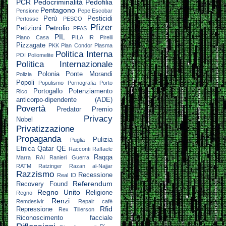
PCR
Pedocriminalità
Pedofilia
Pentagono
Pensione
Pepe Escobar
Perù
Pesticidi
Pertosse
PESCO
Pfizer
Petrolio
Petizioni
PFAS
PIL
Piano Casa
PILA IR
Pirelli
Pizzagate
PKK
Plan Condor
Plasma
Politica Interna
POI
Poliomelite
Politica Internazionale
Polonia
Ponte Morandi
Polizia
Popoli
Populismo
Pornografia
Porto
Portogallo
Potenziamento
Rico
anticorpo-dipendente (ADE)
Povertà
Predator
Premio
Privacy
Nobel
Privatizzazione
Propaganda
Pulizia
Puglia
Etnica
Qatar
QE
Racconti
Raffaele
Raqqa
Marra
RAI
Ranieri Guerra
RATM
Ratzinger
Razan al-Najjar
Razzismo
Recessione
Real ID
Referendum
Recovery Found
Regno Unito
Religione
Regno
Renzi
Remdesivir
Repair café
Rfid
Repressione
Rex Tillerson
Riconoscimento facciale