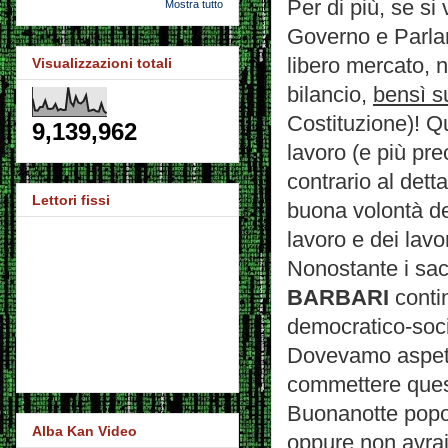
Per di più, se si 
Mostra tutto
Governo e Parlam
libero mercato, n
Visualizzazioni totali
bilancio,
bensì s
Costituzione)! Q
9,139,962
lavoro (e più pr
contrario al dett
Lettori fissi
buona volontà de
lavoro e dei lavo
Nonostante i sacr
BARBARI
contin
democratico-socia
Dovevamo aspetta
commettere ques
Buonanotte popolo
Alba Kan Video
oppure non avrai i