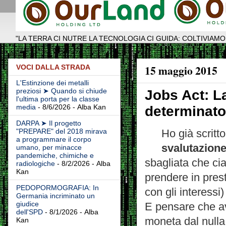
"LA TERRA CI NUTRE LA TECNOLOGIA CI GUIDA: COLTIVIAMO
15 maggio 2015
VOCI DALLA STRADA
L'Estinzione dei metalli
preziosi ➤ Quando si chiude
Jobs Act: La
l'ultima porta per la classe
media
- 8/6/2026
- Alba Kan
determinato
DARPA ➤ Il progetto
"PREPARE" del 2018 mirava
Ho già scritt
a programmare il corpo
svalutazione
umano, per minacce
pandemiche, chimiche e
sbagliata che ci
radiologiche
- 8/2/2026
- Alba
Kan
prendere in presti
PEDOPORMOGRAFIA: In
con gli interessi)
Germania incriminato un
giudice
E pensare che a
dell'SPD
- 8/1/2026
- Alba
moneta dal nulla
Kan