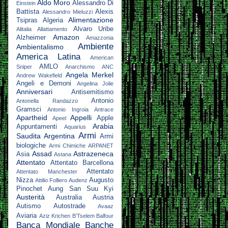
Aldo Moro
Alessandro Di
Einstein
Battista
Alexis
Alessandro Mieluzzi
Alimentazione
Tsipras
Algeria
Alvaro Uribe
Alitalia
Allattamento
Amazon
Alzheimer
Amazzonia
Ambiente
Ambientalismo
America Latina
American
AMLO
Sniper
Anarchismo
ANC
Angela Merkel
Andrew Wakefield
Angeli e Demoni
Angelina Jolie
Anniversari
Antisemitismo
Antonio
Antonella Randazzo
Gramsci
Antonio Ingroia
Antrace
Apartheid
Appelli
Apple
Apeel
Arabia
Appuntamenti
Aquarius
Armi
Saudita
Argentina
Armi
biologiche
Armi Chimiche
ARPANET
Assad
Astrazeneca
Asia
Astana
Attentato
Attentato Barcellona
Attentato
Attentato Manchester
Nizza
Augusto
Attilio Folliero
Audenz
Pinochet
Aung San Suu Kyi
Austerità
Australia
Austria
Autismo
Autostrade
Avaaz
Aviaria
Aziz Krichen
B’Tselem
Balfour
Banca Mondiale
Banche