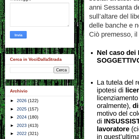
anni Sessanta del
sull’altare del l
delle banche e n
Ciò premesso, i
Nel caso de
Cerca in VociDallaStrada
SOGGETTIVO o
La tutela del r
ipotesi di
lice
Archivio
licenziamento 
►
2026
(122)
oralmente),
di
►
2025
(157)
motivo del col
►
2024
(180)
di
INSUSSISTE
►
2023
(413)
lavoratore
(ci
►
2022
(321)
in quest’ultima