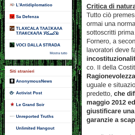
L'Antidiplomatico
Critica di natur
Tutto ciò premess
Sa Defenza
ormai una norma 
TLAXCALA ΤΛΑΞΚΑΛΑ
sottoscritti prim
ТЛАКСКАЛА تلاكسكالا
Fornero, a secon
VOCI DALLA STRADA
lavoratori deve f
Mostra tutto
incostituzionali
co. II della Cost
Siti stranieri
Ragionevolezz
AnonymousNews
uguale e situazio
predetto,
che di
Activist Post
maggio 2012 ed 
Le Grand Soir
giustificare una
Unreported Truths
garanzie a scap
Unlimited Hangout