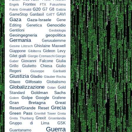
Frontex
Engels
FTX
Fukushima
G20
G7
G8
Fulvio Grimaldi
Galizia
GameStop
Gardasil
GAVI
GATT
Gaza
Gaza-Israele
Gene
Genocidio
Editing
Genetica
Gentiloni
Geobiologia
Geoingegneria
geopolitica
Germania
Gerusalemme
Ghislaine Maxwell
Gesine Lötzsch
Giappone
Gideon Levy
Gibilterra
Gilet gialli
Giorgio Cremaschi
Giorgio
Giovanni Falcone
Giulia
Gaber
Grillo
Giulietto Chiesa
Giulio
Regeni
Giuseppe Garibaldi
Giustizia
Gladio
Glauber Rocha
Glaxo
Glifosato
Globalismo
Globalizzazione
Gold
Golan
Goldman Sachs
Standard
Golpe
Google
Grafene
Golem
Gran Bretagna
Great
Grecia
Reset/Grande Reset
Green Pass
Grenfell Tower
Greta
Grexit
Greta Thunberg
Groenlandia
Gruppo di Lima
GSK
Guerra
Guantanamo