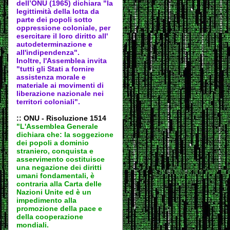
dell’ONU (1965) dichiara "la
legittimità della lotta da
parte dei popoli sotto
oppressione coloniale, per
esercitare il loro diritto all'
autodeter
minazione e
all'indipendenza".
Inoltre, l'Assemblea invita
"tutti gli Stati a fornire
assistenza morale e
materiale ai movimenti di
liberazione nazionale nei
territori coloniali".
:: ONU - Risoluzione 1514
"L'Assemblea Generale
dichiara che: la soggezione
dei popoli a dominio
straniero, conquista e
asservimento costituisce
una negazione dei diritti
umani fondamentali, è
contraria alla Carta delle
Nazioni Unite ed è un
impedimento alla
promozione della pace e
della cooperazione
mondiali.