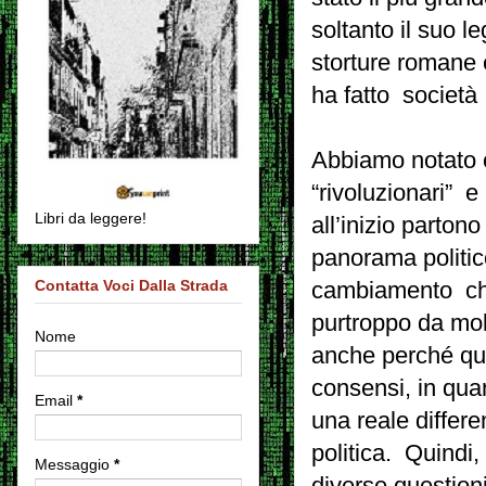
soltanto il suo l
storture romane
ha fatto società
Abbiamo notato c
“rivoluzionari” e 
Libri da leggere!
all’inizio parton
panorama politic
Contatta Voci Dalla Strada
cambiamento che 
purtroppo da mol
Nome
anche perché que
consensi, in quan
Email
*
una reale differ
politica. Quindi
Messaggio
*
diverse questioni