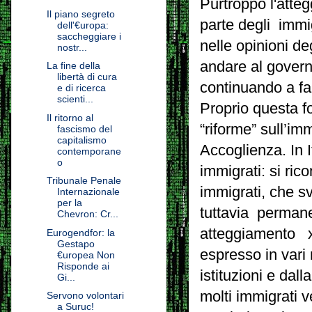
Purtroppo l'atte
Il piano segreto
parte degli immi
dell'€uropa:
saccheggiare i
nelle opinioni de
nostr...
andare al govern
La fine della
libertà di cura
continuando a far
e di ricerca
scienti...
Proprio questa f
Il ritorno al
“riforme” sull’im
fascismo del
capitalismo
Accoglienza. In 
contemporane
o
immigrati: si ric
Tribunale Penale
immigrati, che s
Internazionale
per la
tuttavia permane 
Chevron: Cr...
atteggiamento x
Eurogendfor: la
Gestapo
espresso in vari
€uropea Non
Risponde ai
istituzioni e dal
Gi...
molti immigrati v
Servono volontari
a Suruc!