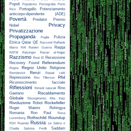
Popoli
Populismo
Pornografia
Porto
Portogallo
Potenziamento
Rico
anticorpo-dipendente (ADE)
Povertà
Predator
Premio
Privacy
Nobel
Privatizzazione
Propaganda
Pulizia
Puglia
Etnica
Qatar
QE
Racconti
Raffaele
Raqqa
Marra
RAI
Ranieri Guerra
RATM
Ratzinger
Razan al-Najjar
Razzismo
Recessione
Real ID
Referendum
Recovery Found
Regno Unito
Religione
Regno
Renzi
Remdesivir
Repair café
Rfid
Repressione
Rex Tillerson
Riconoscimento facciale
Riflessioni
Rino
Rimedi naturali
Riscaldamento
Gaetano
Globale
Risorgimento
Rita Katz
Rivoluzione
Rockefeller
Robot
Roger Waters
Rohingya
Romania
Ron Paul
Rosa
Rothschild
Roundup
Luxemburg
Russia
RSV
Ruanda
sa
Sabra e
Saddam
Chatila
Sabrina Ferilli