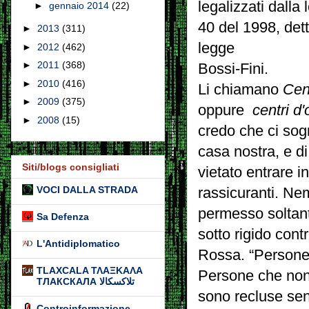
legalizzati dalla 
►
gennaio 2014
(22)
40 del 1998, det
►
2013
(311)
legge
►
2012
(462)
►
2011
(368)
Bossi-Fini.
►
2010
(416)
Li chiamano
Cen
►
2009
(375)
oppure
centri d'
►
2008
(15)
credo che ci sogn
casa nostra, e di
Siti/blogs consigliati
vietato entrare 
VOCI DALLA STRADA
rassicuranti. Ne
permesso soltanto
Sa Defenza
sotto rigido cont
L'Antidiplomatico
Rossa. “Persone 
TLAXCALA ΤΛΑΞΚΑΛΑ
Persone che non 
ТЛАКСКАЛА تلاكسكالا
sono recluse senza
Controinformazione