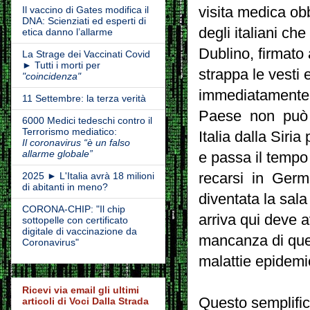
visita medica obb
Il vaccino di Gates modifica il
DNA: Scienziati ed esperti di
degli italiani ch
etica danno l’allarme
Dublino, firmato 
La Strage dei Vaccinati Covid
► Tutti i morti per
strappa le vesti 
"coincidenza"
immediatamente. 
11 Settembre: la terza verità
Paese non può pi
6000 Medici tedeschi contro il
Terrorismo mediatico:
Italia dalla Sir
Il coronavirus “è un falso
allarme globale”
e passa il tempo
recarsi in Germa
2025 ► L'Italia avrà 18 milioni
di abitanti in meno?
diventata la sala
CORONA-CHIP: "Il chip
arriva qui deve a
sottopelle con certificato
digitale di vaccinazione da
mancanza di que
Coronavirus"
malattie epidemi
Ricevi via email gli ultimi
Questo semplifi
articoli di Voci Dalla Strada