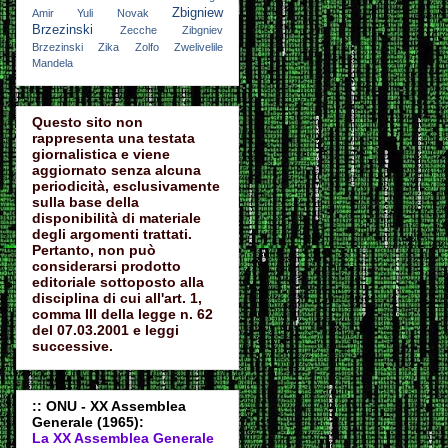
Zbigniew
Amir
Yuli Novak
Brzezinski
Zecche
Zibgniev
Brzezinski
Zika
Zolfo
Zwelivelile
Mandela
Questo sito non
rappresenta una testata
giornalistica e viene
aggiornato senza alcuna
periodicità, esclusivamente
sulla base della
disponibilità di materiale
degli argomenti trattati.
Pertanto, non può
considerarsi prodotto
editoriale sottoposto alla
disciplina di cui all'art. 1,
comma III della legge n. 62
del 07.03.2001 e leggi
successive.
:: ONU - XX Assemblea
Generale (1965):
La XX Assemblea Generale