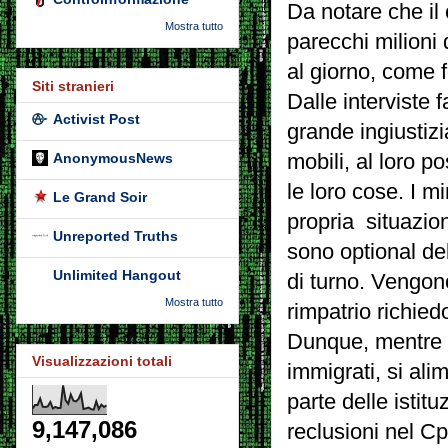
Da notare che il 
Mostra tutto
parecchi milioni 
al giorno, come 
Siti stranieri
Dalle interviste
Activist Post
grande ingiustiz
AnonymousNews
mobili, al loro p
le loro cose. I m
Le Grand Soir
propria situazion
Unreported Truths
sono optional del
Unlimited Hangout
di turno. Vengono
Mostra tutto
rimpatrio richiedo
Dunque, mentre Gr
Visualizzazioni totali
immigrati, si al
parte delle istitu
9,147,086
reclusioni nel Cp