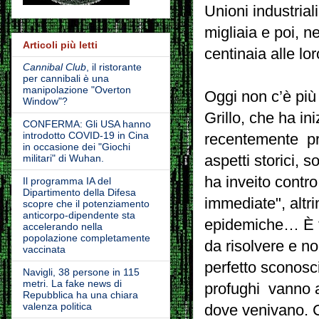
Unioni industrial
migliaia e poi, n
Articoli più letti
centinaia alle lo
Cannibal Club
, il ristorante
per cannibali è una
manipolazione "Overton
Oggi non c’è più 
Window"?
Grillo, che ha ini
CONFERMA: Gli USA hanno
introdotto COVID-19 in Cina
recentemente pro
in occasione dei "Giochi
aspetti storici, 
militari" di Wuhan.
ha inveito contr
Il programma IA del
Dipartimento della Difesa
immediate", altr
scopre che il potenziamento
anticorpo-dipendente sta
epidemiche… È t
accelerando nella
popolazione completamente
da risolvere e no
vaccinata
perfetto sconosc
Navigli, 38 persone in 115
metri. La fake news di
profughi vanno ac
Repubblica ha una chiara
valenza politica
dove venivano. C