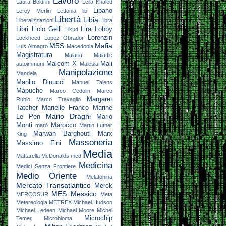
Lavoro
Laura Boldrini
Leila Khaled
Libano
Leroy Merlin
Lettonia
lib
Libertà
Libia
Liberalizzazioni
Libra
Libri
Licio Gelli
Lira
Lobby
Likud
Lorenzin
Lockheed
Lopez Obrador
M5S
Mafia
Luis Almagro
Macedonia
Magistratura
Malaria
Malattie
Malcom X
Mali
autoimmuni
Malesia
Manipolazione
Mandela
Manlio Dinucci
Manuel Talens
Mapuche
Marco Cedolin
Marco
Margaret
Rubio
Marco Travaglio
Tatcher
Marielle Franco
Marine
Mario Draghi
Le Pen
Mario
Monti
Marocco
marò
Martin Luther
Marwan Barghouti
Marx
King
Massoneria
Massimo Fini
Media
Mattarella
McDonalds
med
Medicina
Medici Senza Frontiere
Medio Oriente
Melatonina
Mercato Transatlantico
Merck
MES
Messico
MERCOSUR
Meta
Metereologia
METREX
Michael Hudson
Michael Ledeen
Michael Moore
Michel
Microchip
Temer
Microbioma