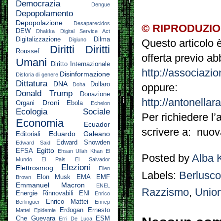
Democrazia
Dengue
Depopolamento
Depopolazione
Desaparecidos
© RIPRODUZIO
DEW
Dhakka
Digital Service Act
Digitalizzazione
Dilma
Digiuno
Questo articolo
Diritti
Diritti
Roussef
offerta previo a
Umani
Diritto Internazionale
http://associazi
Disinformazione
Disforia di genere
Dittatura
DNA
Dollaro
Doha
oppure:
Donald Trump
Donazione
http://antonellar
Droni
Organi
Ebola
Echelon
Ecologia Sociale
Per richiedere l’
Economia
Ecuador
scrivere a: nuo
Eduardo Galeano
Editoriali
Edward Snowden
Edward Said
Egitto
EFSA
Ehsan Ullah Khan
El
Posted by
Alba 
Mundo
El Pais
El Salvador
Elezioni
Elettrosmog
Ellen
Labels:
Berlusco
Elon Musk
EMA
EMF
Brown
Emmanuel Macron
ENEL
Razzismo
,
Unio
Energie Rinnovabili
ENI
Enrico
Enrico Mattei
Berlinguer
Enricp
Erdogan
Ernesto
Mattei
Epidemie
Che Guevara
ESM
Erri De Luca