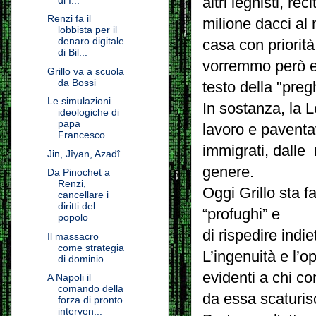
altri leghisti, r
Renzi fa il
milione dacci al
lobbista per il
denaro digitale
casa con priori
di Bil...
vorremmo però ess
Grillo va a scuola
da Bossi
testo della "pregh
Le simulazioni
In sostanza, la L
ideologiche di
papa
lavoro e paventav
Francesco
immigrati, dalle 
Jin, Jîyan, Azadî
genere.
Da Pinochet a
Renzi,
Oggi Grillo sta f
cancellare i
diritti del
“profughi” e
popolo
di rispedire indiet
Il massacro
come strategia
L’ingenuità e l’o
di dominio
evidenti a chi c
A Napoli il
comando della
da essa scaturis
forza di pronto
interven...