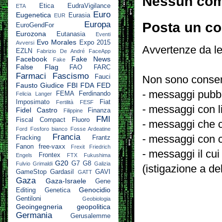
Nessun co
Etica
EudraVigilance
ETA
Euro
Eugenetica
Eurasia
EUR
Posta un c
Europa
EuroGendFor
Eurozona
Eutanasia
Eventi
Evo Morales
Expo 2015
Avversi
Avvertenze da le
EZLN
Fabrizio De André
FaceApp
Facebook
Fake News
Fake
False Flag
FAO
FARC
Farmaci
Fascismo
Fauci
Non sono consent
Fausto Giudice
FBI
FDA
FED
- messaggi pubbli
FEMA
Ferdinando
Felicia Langer
Imposimato
Fiat
Fertilità
FESF
- messaggi con l
Fidel Castro
Finanza
Filippine
FMI
Fiscal Compact
Fluoro
- messaggi che c
Ford
Fosforo bianco
Fosse Ardeatine
Francia
- messaggi con c
Fracking
Frantz
Fanon
free-vaxx
Frexit
Friedrich
- messaggi il cui
Frontex
Engels
FTX
Fukushima
G20
G7
G8
Fulvio Grimaldi
Galizia
(istigazione a de
GameStop
Gardasil
GAVI
GATT
Gaza
Gaza-Israele
Gene
Genocidio
Editing
Genetica
Gentiloni
Geobiologia
Geoingegneria
geopolitica
Germania
Gerusalemme