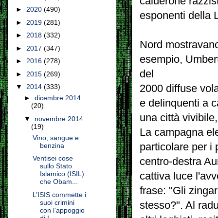
calderone razzist
►
2020
(490)
esponenti della 
►
2019
(281)
►
2018
(332)
Nord mostravano 
►
2017
(347)
esempio, Umberto
►
2016
(278)
del
►
2015
(269)
2000 diffuse vola
▼
2014
(333)
►
dicembre 2014
e delinquenti a 
(20)
una città vivibil
▼
novembre 2014
(19)
La campagna elet
Vino, sangue e
particolare per i
benzina
Ventisei cose
centro-destra Aur
sullo Stato
Islamico (ISIL)
cattiva luce l'av
che Obam...
frase: "Gli zinga
L’ISIS commette i
suoi crimini
stesso?". Al rad
con l’appoggio
di I...