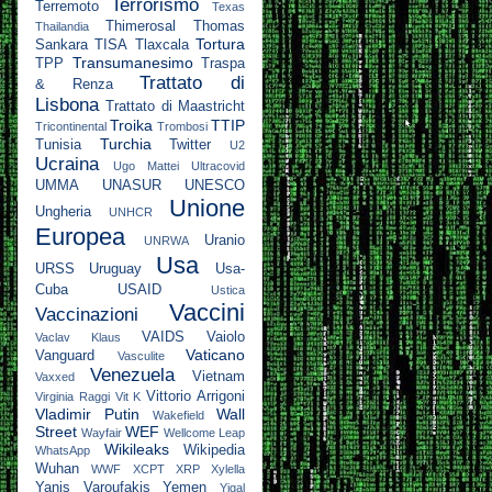
Terrorismo
Terremoto
Texas
Thimerosal
Thomas
Thailandia
Tortura
Sankara
TISA
Tlaxcala
Transumanesimo
TPP
Traspa
Trattato di
& Renza
Lisbona
Trattato di Maastricht
Troika
TTIP
Tricontinental
Trombosi
Turchia
Tunisia
Twitter
U2
Ucraina
Ugo Mattei
Ultracovid
UMMA
UNASUR
UNESCO
Unione
Ungheria
UNHCR
Europea
Uranio
UNRWA
Usa
URSS
Uruguay
Usa-
Cuba
USAID
Ustica
Vaccini
Vaccinazioni
VAIDS
Vaiolo
Vaclav Klaus
Vaticano
Vanguard
Vasculite
Venezuela
Vietnam
Vaxxed
Vittorio Arrigoni
Virginia Raggi
Vit K
Vladimir Putin
Wall
Wakefield
Street
WEF
Wayfair
Wellcome Leap
Wikileaks
Wikipedia
WhatsApp
Wuhan
WWF
XCPT
XRP
Xylella
Yanis Varoufakis
Yemen
Yigal