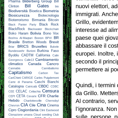
Bilderberg Group
Pharma
Bill
nuovi elettori, 
Bill Gates
Clinton
bio
Biodiversità
Biometria
Bioetica
immigrati. Anche
Biosicurezza
Biotecnologia
Bioterrorismo
Birmania
Bitcoin
Grillo, evidente
Black Rock
Black Panter Party
interesse ad alim
BlackRock
Blackwater
Blockchain
Bolivia
Boko Haram
Bono Vox
paese quei giova
BR
Boshra Al-Maqtari
Boston
BPVI
Brasile
Brexit
Bretton Woods
abbassare il cost
BRICS
Bruxelles
Briar
Bukele
Burkina Faso
Bundeswehr
Burioni
europei. Inoltre, 
Byoblu
CADTM
California
Calin
Cambiamento
Georgescu
Calle13
secondo il princi
climatico
Canada
Cancro
permettere ai poc
Cannabis
Cannibalismo
Capitalismo
Carbon Tax
CariChieti
CARIGE
Carles Puigdemont
Caschi Bianchi
Carte di Panama
Quindi, i termini
CBDC
Catalogna
Catricalà
CDBC
Censura
CELAC
CEE
Celiachia
da Grillo. Metters
CFR
Charlie
CETA
CEPI
Cevarix
Al contrario, ser
Hebdo
Charlottesville
Chernobyl
CIA
Cina
Cile
Cinema
Chevron
l’ignoranza. No
Cisgiordania
Cipro
Clint Eastwood
Clonazione umana
Cloud seeding
Club
sulle persone più