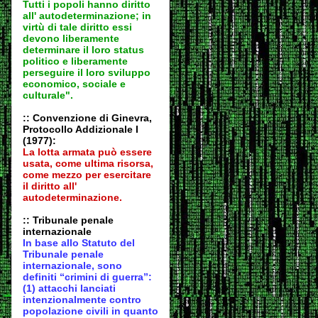
Tutti i popoli hanno diritto
all' autodeter
minazione; in
virtù di tale diritto essi
devono liberamente
determinare il loro status
politico e liberamente
perseguire il loro sviluppo
economico, sociale e
culturale".
:: Convenzione di Ginevra,
Protocollo Addizionale I
(1977):
La lotta armata può essere
usata, come ultima risorsa,
come mezzo per esercitare
il diritto all'
autodeter
minazione.
:: Tribunale penale
internazionale
In base allo Statuto del
Tribunale penale
internazionale, sono
definiti “crimini di guerra”:
(1) attacchi lanciati
intenzionalmente contro
popolazione civili in quanto