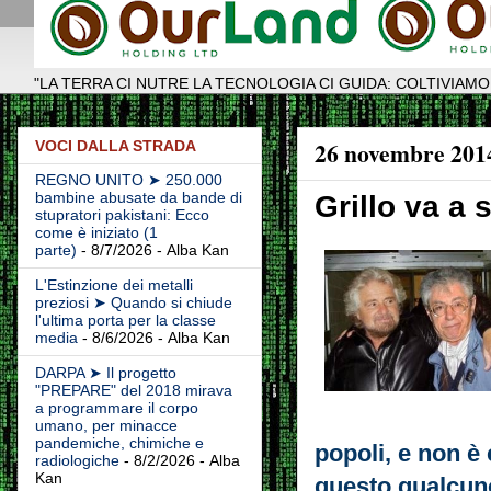
"LA TERRA CI NUTRE LA TECNOLOGIA CI GUIDA: COLTIVIAMO
26 novembre 201
VOCI DALLA STRADA
REGNO UNITO ➤ 250.000
bambine abusate da bande di
Grillo va a 
stupratori pakistani: Ecco
come è iniziato (1
parte)
- 8/7/2026
- Alba Kan
L'Estinzione dei metalli
preziosi ➤ Quando si chiude
l'ultima porta per la classe
media
- 8/6/2026
- Alba Kan
DARPA ➤ Il progetto
"PREPARE" del 2018 mirava
a programmare il corpo
umano, per minacce
pandemiche, chimiche e
popoli, e non è
radiologiche
- 8/2/2026
- Alba
Kan
questo qualcun