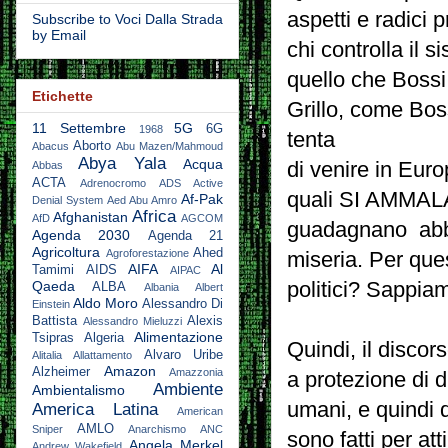
aspetti e radici p
Subscribe to Voci Dalla Strada
by Email
chi controlla il 
quello che Bossi
Etichette
Grillo, come Bos
11 Settembre
5G
6G
1968
tenta
Aborto
Abacus
Abu Mazen/Mahmoud
Abya Yala
Acqua
di venire in Euro
Abbas
ACTA
Adrenocromo
ADS Active
quali SI AMMALA
Af-Pak
Denial System
Aed Abu Amro
Africa
Afghanistan
AfD
AGCOM
guadagnano abbas
Agenda 2030
Agenda 21
Agricoltura
Ahed
Agroforestazione
miseria. Per ques
AIFA
Al
Tamimi
AIDS
AIPAC
politici? Sappia
Qaeda
ALBA
Albania
Albert
Aldo Moro
Alessandro Di
Einstein
Battista
Alexis
Alessandro Mieluzzi
Alimentazione
Tsipras
Algeria
Quindi, il discors
Alvaro Uribe
Alitalia
Allattamento
Amazon
Alzheimer
Amazzonia
a protezione di d
Ambiente
Ambientalismo
umani, e quindi d
America Latina
American
AMLO
Sniper
Anarchismo
ANC
sono fatti per att
Angela Merkel
Andrew Wakefield