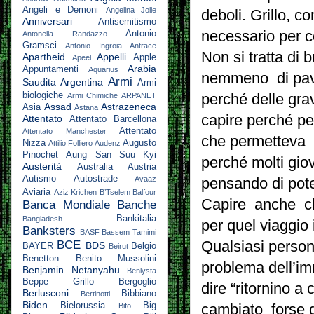
Angeli e Demoni
Angelina Jolie
deboli. Grillo, 
Anniversari
Antisemitismo
necessario per 
Antonio
Antonella Randazzo
Gramsci
Antonio Ingroia
Antrace
Non si tratta di 
Apartheid
Appelli
Apple
Apeel
Arabia
Appuntamenti
Aquarius
nemmeno di paven
Armi
Saudita
Argentina
Armi
biologiche
perché delle gra
Armi Chimiche
ARPANET
Assad
Astrazeneca
Asia
Astana
capire perché p
Attentato
Attentato Barcellona
Attentato
Attentato Manchester
che permetteva l
Nizza
Augusto
Attilio Folliero
Audenz
Pinochet
Aung San Suu Kyi
perché molti giov
Austerità
Australia
Austria
Autismo
Autostrade
Avaaz
pensando di pote
Aviaria
Aziz Krichen
B’Tselem
Balfour
Capire anche ch
Banca Mondiale
Banche
Bankitalia
Bangladesh
per quel viaggio 
Banksters
BASF
Bassem Tamimi
Qualsiasi persona
BCE
BDS
BAYER
Belgio
Beirut
Benetton
Benito Mussolini
problema dell’im
Benjamin Netanyahu
Benlysta
Beppe Grillo
Bergoglio
dire “ritornino 
Berlusconi
Bibbiano
Bertinotti
Biden
Bielorussia
Big
cambiato forse qu
Bifo