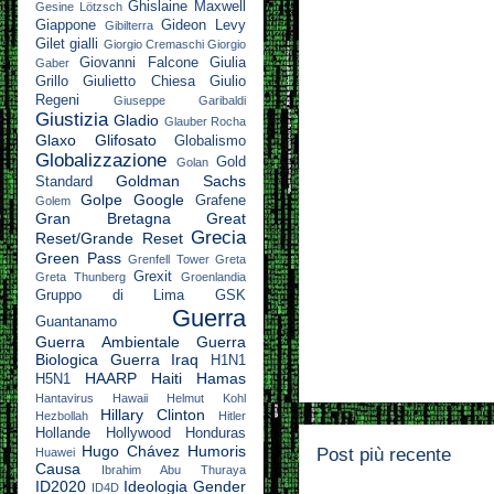
Ghislaine Maxwell
Gesine Lötzsch
Giappone
Gideon Levy
Gibilterra
Gilet gialli
Giorgio Cremaschi
Giorgio
Giovanni Falcone
Giulia
Gaber
Grillo
Giulietto Chiesa
Giulio
Regeni
Giuseppe Garibaldi
Giustizia
Gladio
Glauber Rocha
Glaxo
Glifosato
Globalismo
Globalizzazione
Gold
Golan
Goldman Sachs
Standard
Golpe
Google
Grafene
Golem
Gran Bretagna
Great
Grecia
Reset/Grande Reset
Green Pass
Grenfell Tower
Greta
Grexit
Greta Thunberg
Groenlandia
Gruppo di Lima
GSK
Guerra
Guantanamo
Guerra Ambientale
Guerra
Biologica
Guerra Iraq
H1N1
HAARP
Haiti
Hamas
H5N1
Hantavirus
Hawaii
Helmut Kohl
Hillary Clinton
Hezbollah
Hitler
Hollande
Hollywood
Honduras
Hugo Chávez
Humoris
Post più recente
Huawei
Causa
Ibrahim Abu Thuraya
ID2020
Ideologia Gender
ID4D