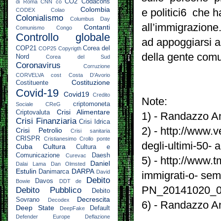
CO2
Codacons
di Roma
CNN
co
Colombia
e politici6 che 
CODEX
Colao
Colonialismo
Columbus Day
all’immigrazione
Contanti
Comunismo
Congo
Controllo globale
ad appoggiarsi a 
COP21
Corea del
COP25
Copyrigth
della gente com
Nord
Corea del Sud
Coronavirus
Corruzione
CORVELVA
cost
Costa D'Avorio
Costituzione
Costituente
Covid-19
Covid19
Credito
Note:
criptomoneta
Sociale
CReG
Crisi Alimentare
Criptovaluta
1) - Randazzo An
Crisi Finanziaria
Crisi Idrica
2) - http://www.v
Crisi Petrolio
Crisi sanitaria
CRISPR
Cristianesimo
Crollo ponte
degli-ultimi-50- 
Cuba
Cultura
Cultura e
Comunicazione
Daesh
Curevac
5) - http://www.t
Daniel
Dalai Lama
Dan Olmsted
Estulin
DARPA
Danimarca
David
immigrati-o- sem
Debito
Davos
Bowie
DDT
de
PN_20141020_0
Debito Pubblico
Debito
Decrescita
Sovrano
Decodex
6) - Randazzo A
Deep State
Default
DeepFake
Defender Europe
Deflazione