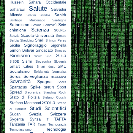
Hussein
Sahara Occidentale
Salute
Saharawi
Salvador
Sanità
Allende
Salvini
Sandoz
Santiago Maldonado
Sardegna
Satanismo
Scie
Savoia
Schiavitù
Scienza
chimiche
SCoPEx
Scuola-Università
Scozia
Senato
Shell
Serbia
Shedding
Shimon Peres
Signoraggio
Sicilia
Sigonella
Simon Bolivar
Sindacato
Sinovac
Sionismo
Siria
Sioux
SIRE
Sismi
SISDE
Slovacchia
Slovenia
Smart Cities
SME
Smart dust
Socialismo
Somalia
Solidarietà
Soros
Sorveglianza massiva
Sovranità
Spagna
Spars
Spike
Spartacus
Sport
SPION
Spread
Srebrenica
Standing Rock
Stato di Polizia
Stefano Cucchi
Storia
Stefano Montanari
Stretto
Studi Scientifici
di Hormuz
Svezia
Svizzera
Sudan
Sygenta
Syriza
TAFTA
T
Tanzania
TAR
Taser
Tecnocrazia
Tecnologia
Tecnofascismo