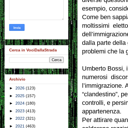
esempio, conside
Come ben sappiam
moltissimi elett
dell’immigrazion
dalla parte dell
Cerca in VociDallaStrada
problemi che la
Umberto Bossi, i
numerosi discor
Archivio
l’immigrazione. A
►
2026
(123)
“clandestino”, per
►
2025
(157)
controlli, e persi
►
2024
(180)
appartenenza.
►
2023
(413)
►
2022
(321)
Per attirare qua
►
2021
(463)