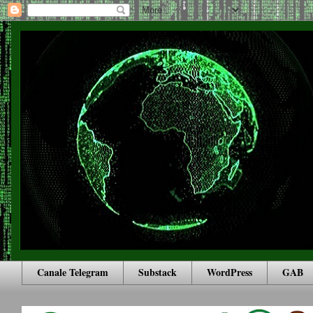
Canale Telegram
Substack
WordPress
GAB