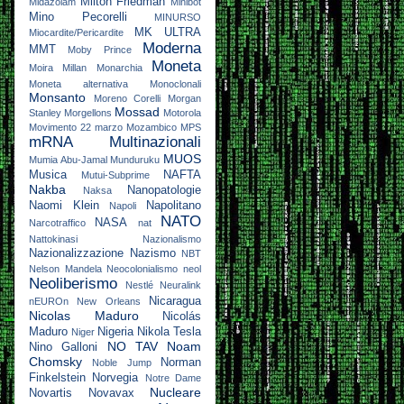
Milton Friedman
Midazolam
Minibot
Mino Pecorelli
MINURSO
MK ULTRA
Miocardite/Pericardite
Moderna
MMT
Moby Prince
Moneta
Moira Millan
Monarchia
Moneta alternativa
Monoclonali
Monsanto
Moreno Corelli
Morgan
Mossad
Stanley
Morgellons
Motorola
Movimento 22 marzo
Mozambico
MPS
mRNA
Multinazionali
MUOS
Mumia Abu-Jamal
Munduruku
Musica
NAFTA
Mutui-Subprime
Nakba
Nanopatologie
Naksa
Naomi Klein
Napolitano
Napoli
NATO
NASA
Narcotraffico
nat
Nattokinasi
Nazionalismo
Nazionalizzazione
Nazismo
NBT
Nelson Mandela
Neocolonialismo
neol
Neoliberismo
Nestlé
Neuralink
Nicaragua
nEUROn
New Orleans
Nicolas Maduro
Nicolás
Maduro
Nigeria
Nikola Tesla
Niger
NO TAV
Noam
Nino Galloni
Chomsky
Norman
Noble Jump
Finkelstein
Norvegia
Notre Dame
Nucleare
Novartis
Novavax