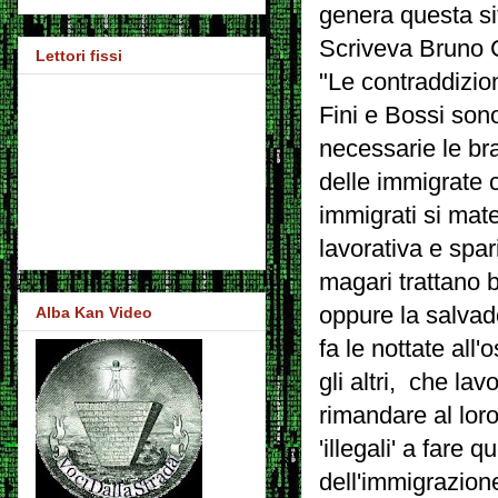
genera questa si
Scriveva Bruno C
Lettori fissi
"Le contraddizio
Fini e Bossi son
necessarie le br
delle immigrate c
immigrati si mate
lavorativa e spa
magari trattano b
oppure la salvad
Alba Kan Video
fa le nottate all
gli altri, che lav
rimandare al lor
'illegali' a far
dell'immigrazion