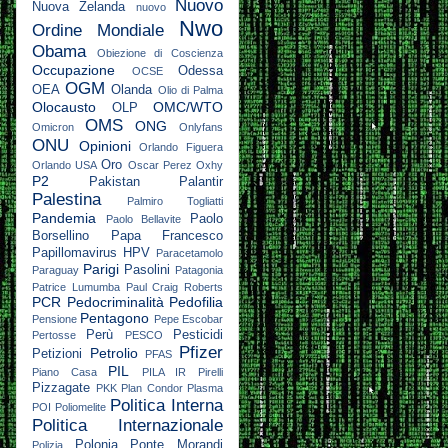
Nuovo
Nuova Zelanda
nuovo
Nwo
Ordine Mondiale
Obama
Obiezione di Coscienza
Occupazione
Odessa
OCSE
OGM
OEA
Olanda
Olio di Palma
Olocausto
OMC/WTO
OLP
OMS
ONG
Omicron
Onlyfans
ONU
Opinioni
Orlando Figuera
Oro
Orlando USA
Oscar Perez
Oxhy
P2
Pakistan
Palantir
Palestina
Palmiro Togliatti
Pandemia
Paolo
Paolo Bellavite
Borsellino
Papa Francesco
Papillomavirus HPV
Paracetamolo
Parigi
Pasolini
Paraguay
Patagonia
Patrice Lumumba
Paul Craig Roberts
PCR
Pedocriminalità
Pedofilia
Pentagono
Pensione
Pepe Escobar
Perù
Pesticidi
Pertosse
PESCO
Pfizer
Petrolio
Petizioni
PFAS
PIL
Piano Casa
PILA IR
Pirelli
Pizzagate
PKK
Plan Condor
Plasma
Politica Interna
POI
Poliomelite
Politica Internazionale
Polonia
Ponte Morandi
Polizia