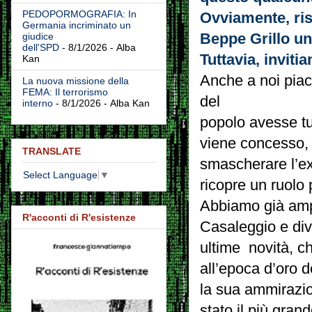
PEDOPORMOGRAFIA: In
Ovviamente, ris
Germania incriminato un
Beppe Grillo un
giudice
dell'SPD
- 8/1/2026
- Alba
Tuttavia, inviti
Kan
Anche a noi piac
La nuova missione della
FEMA: Il terrorismo
del
interno
- 8/1/2026
- Alba Kan
popolo avesse tu
viene concesso, a
TRANSLATE
smascherare l’e
Select Language
▼
ricopre un ruolo 
Abbiamo già ampia
R'acconti di R'esistenze
Casaleggio e dive
ultime novità, c
all’epoca d’oro 
la sua ammirazio
stato il più gran