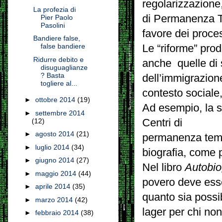
regolarizzazione
La profezia di
di Permanenza Te
Pier Paolo
Pasolini
favore dei proces
Bandiere false,
false bandiere
Le “riforme” prod
Ridurre debito e
anche quelle di
disuguaglianze
? Basta
dell’immigrazione
togliere al...
contesto sociale,
►
ottobre 2014
(19)
Ad esempio, la s
►
settembre 2014
Centri di
(12)
►
agosto 2014
(21)
permanenza temp
►
luglio 2014
(34)
biografia, come 
►
giugno 2014
(27)
Nel libro
Autobio
►
maggio 2014
(44)
povero deve esse
►
aprile 2014
(35)
quanto sia possi
►
marzo 2014
(42)
lager per chi no
►
febbraio 2014
(38)