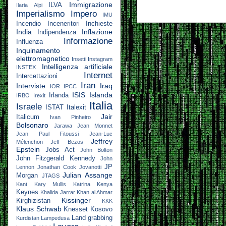
Immigrazione
ILVA
Ilaria Alpi
Imperialismo
Impero
IMU
Incendio
Inceneritori
Inchieste
India
Inflazione
Indipendenza
Informazione
Influenza
Inquinamento
elettromagnetico
Insetti
Instagram
Intelligenza artificiale
INSTEX
Internet
Intercettazioni
Iran
Interviste
Iraq
IOR
IPCC
ISIS
Islanda
Irlanda
IRBO
Irexit
Italia
Israele
ISTAT
Italexit
Jair
Italicum
Ivan Pinheiro
Bolsonaro
Jarawa
Jean Monnet
Jean Paul Fitoussi
Jean-Luc
Jeffrey
Mélenchon
Jeff Bezos
Epstein
Jobs Act
John Bolton
John Fitzgerald Kennedy
John
JP
Lennon
Jonathan Cook
Jovanotti
Julian Assange
Morgan
JTAGS
Kant
Kary Mullis
Katrina
Kenya
Keynes
Khalida Jarrar
Khan al Ahmar
Kissinger
Kirghizistan
KKK
Klaus Schwab
Knesset
Kosovo
Land grabbing
Kurdistan
Lampedusa