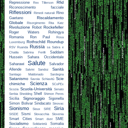
Rfid
Repressione
Rex Tillerson
Riconoscimento facciale
Riflessioni
Rino
Rimedi naturali
Riscaldamento
Gaetano
Globale
Risorgimento
Rita Katz
Rivoluzione
Rockefeller
Robot
Roger Waters
Rohingya
Romania
Ron Paul
Rosa
Rothschild
Roundup
Luxemburg
Russia
RSV
Ruanda
sa
Sabra e
Saddam
Chatila
Sabrina Ferilli
Hussein
Sahara Occidentale
Salute
Saharawi
Salvador
Sanità
Allende
Salvini
Sandoz
Santiago Maldonado
Sardegna
Satanismo
Scie
Savoia
Schiavitù
Scienza
chimiche
SCoPEx
Scuola-Università
Scozia
Senato
Shell
Serbia
Shedding
Shimon Peres
Signoraggio
Sicilia
Sigonella
Simon Bolivar
Sindacato
Sinovac
Sionismo
Siria
Sioux
SIRE
Sismi
SISDE
Slovacchia
Slovenia
Smart Cities
SME
Smart dust
Socialismo
Somalia
Solidarietà