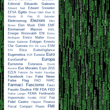
Eduardo Galeano
Editoriali
Edward Snowden
Edward Said
Egitto
EFSA
Ehsan Ullah Khan
El
Mundo
El Pais
El Salvador
Elezioni
Elettrosmog
Ellen
Elon Musk
EMA
EMF
Brown
Emmanuel Macron
ENEL
Energie Rinnovabili
ENI
Enrico
Enrico Mattei
Berlinguer
Enricp
Erdogan
Ernesto
Mattei
Epidemie
Che Guevara
ESM
Erri De Luca
Etica
EudraVigilance
ETA
Euro
Eugenetica
Eurasia
EUR
Europa
EuroGendFor
Eurozona
Eutanasia
Eventi
Evo Morales
Expo 2015
Avversi
EZLN
Fabrizio De André
FaceApp
Facebook
Fake News
Fake
False Flag
FAO
FARC
Farmaci
Fascismo
Fauci
Fausto Giudice
FBI
FDA
FED
FEMA
Ferdinando
Felicia Langer
Imposimato
Fiat
Fertilità
FESF
Fidel Castro
Finanza
Filippine
FMI
Fiscal Compact
Fluoro