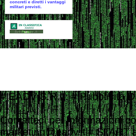
concreti e diretti i vantaggi
militari previsti.
# EADV S.R.L. # Pubblicità Digitale e Programmatic Advertising # ___ ____ _ __ # ___ / | / __ \ | / / # / _ \/ /| | / / / / | / / # / __/ ___ |/ /_/ /| |/ / # \___/_/ |_/_____/ |___/ # # Contattaci per informazioni commerciali # Website: www.eadv.it # Email: marketing@eadv.it # START ads.txt - vocidallastrada.org - 2023-10-18 14:39:45 eadv.it, 13135, DIRECT 152media.info, 152M10, RESELLER 33across.com, 0010b00002MptHCAAZ, RESELLER, bbea06d9c4d2853c 33across.com, 0010b00002T3JniAAF, RESELLER, bbea06d9c4d2853c 33across.com, 0010b00002cGp2AAAS, RESELLER, bbea06d9c4d2853c 33across.com, 0013300001kQj2HAAS, RESELLER, bbea06d9c4d2853c 33across.com, 0015a00002oUk4aAAC, RESELLER, bbea06d9c4d2853c 33across.com, 0015a00003DKg9ZAAT, RESELLER, bbea06d9c4d2853c ad.plus, 352349, RESELLER adagio.io, 1294, RESELLER adcolony.com, 496220845654deec, RESELLER, 1ad675c9de6b5176 adform.com, 1226, RESELLER adform.com, 1819, RESELLER, 9f5210a2f0999e32 adform.com, 1889, RESELLER adform.com, 1943, RESELLER adform.com, 2110, RESELLER adform.com, 2112, RESELLER adform.com, 2437, RESELLER, 9f5210a2f0999e32 adform.com, 2464, RESELLER, 9f5210a2f0999e32 adform.com, 3027, RESELLER adform.com, 622, RESELLER adipolo.com, 617128b0fe110c0ddd7603b4, RESELLER admanmedia.com, 43, RESELLER admixer.net, b6d49994-83c5-4ff9-aa8a-c9eb99d1bc8c, RESELLER adsinteractive.hu, 258, RESELLER adswizz.com, consumable, RESELLER adswizz.com, entravision, RESELLER adswizz.com, targetspot, RESELLER adtech.com, 4687, RESELLER adtelligent.com, 537714, RESELLER advertising.com, 14832, RESELLER advertising.com, 21483, RESELLER advertising.com, 23089, RESELLER advertising.com, 28246, RESELLER advertising.com, 28305, RESELLER advertising.com, 28335, RESELLER, e1a5b5b6e3255540 advertising.com, 6814, RESELLER advertising.com, 7574, RESELLER adyoulike.com, 83d15ef72d387a1e60e5a1399a2b0c03, RESELLER adyoulike.com, b3e21aeb2e950aa59e5e8cc1b6dd6f8e, RESELLER, 4ad745ead2958bf7 adyoulike.com, b4bf4fdd9b0b915f746f6747ff432bde, RESELLER, 4ad745ead2958bf7 ampliffy.com, 5037, RESELLER amxrtb.com, 105199548, RESELLER aniview.com, 5e82edf1634339243920a8e5, RESELLER, 78b21b97965ec3f8 aniview.com, 5ef4bc022e79664d2b473869, RESELLER, 78b21b97965ec3f8 aol.com, 27093, RESELLER aol.com, 46658, RESELLER aol.com, 58905, RESELLER, e1a5b5b6e3255540 aolcloud.net, 4687, RESELLER appads.in, 107606, RESELLER appnexus.com, 10040, RESELLER, f5ab79cb980f11d1 appnexus.com, 10200, RESELLER, f5ab79cb980f11d1 appnexus.com, 10239, RESELLER, f5ab79cb980f11d1 appnexus.com, 10371, RESELLER, f5ab79cb980f11d1 appnexus.com, 11470, RESELLER appnexus.com, 11487, RESELLER, f5ab79cb980f11d1 appnexus.com, 11664, RESELLER, f5ab79cb980f11d1 appnexus.com, 11786, RESELLER, f5ab79cb980f11d1 appnexus.com, 11924, RESELLER, f5ab79cb980f11d1 appnexus.com, 12223, RESELLER, f5ab79cb980f11d1 appnexus.com, 12290, RESELLER, f5ab79cb980f11d1 appnexus.com, 12637, RESELLER, f5ab79cb980f11d1 appnexus.com, 13044, RESELLER, f5ab79cb980f11d1 appnexus.com, 13099, RESELLER, f5ab79cb980f11d1 appnexus.com, 13381, RESELLER, f5ab79cb980f11d1 appnexus.com, 1356, RESELLER, f5ab79cb980f11d1 appnexus.com, 1360, RESELLER, f5ab79cb980f11d1 appnexus.com, 13701, RESELLER, f5ab79cb980f11d1 appnexus.com, 14077, RESELLER appnexus.com, 14416, RESELLER, f5ab79cb980f11d1 appnexus.com, 1504, RESELLER, f5ab79cb980f11d1 appnexus.com, 1538503, RESELLER, f5ab79cb980f11d1 appnexus.com, 1550730, 