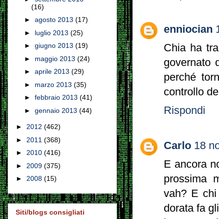
(16)
►
agosto 2013
(17)
enniocian
►
luglio 2013
(25)
►
giugno 2013
(19)
Chia ha tra
►
maggio 2013
(24)
governato 
►
aprile 2013
(29)
perché tor
►
marzo 2013
(35)
controllo de
►
febbraio 2013
(41)
Rispondi
►
gennaio 2013
(44)
►
2012
(462)
►
2011
(368)
Carlo
18 n
►
2010
(416)
E ancora no
►
2009
(375)
prossima ma
►
2008
(15)
vah? E chi 
dorata fa gl
Siti/blogs consigliati