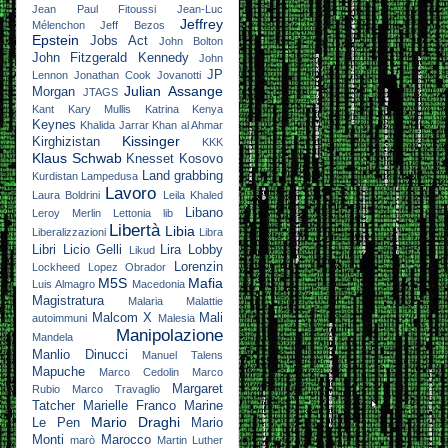
Jean Paul Fitoussi
Jean-Luc
Jeffrey
Mélenchon
Jeff Bezos
Epstein
Jobs Act
John Bolton
John Fitzgerald Kennedy
John
JP
Lennon
Jonathan Cook
Jovanotti
Julian Assange
Morgan
JTAGS
Kant
Kary Mullis
Katrina
Kenya
Keynes
Khalida Jarrar
Khan al Ahmar
Kissinger
Kirghizistan
KKK
Klaus Schwab
Knesset
Kosovo
Land grabbing
Kurdistan
Lampedusa
Lavoro
Laura Boldrini
Leila Khaled
Libano
Leroy Merlin
Lettonia
lib
Libertà
Libia
Liberalizzazioni
Libra
Libri
Licio Gelli
Lira
Lobby
Likud
Lorenzin
Lockheed
Lopez Obrador
M5S
Mafia
Luis Almagro
Macedonia
Magistratura
Malaria
Malattie
Malcom X
Mali
autoimmuni
Malesia
Manipolazione
Mandela
Manlio Dinucci
Manuel Talens
Mapuche
Marco Cedolin
Marco
Margaret
Rubio
Marco Travaglio
Tatcher
Marielle Franco
Marine
Mario Draghi
Le Pen
Mario
Monti
Marocco
marò
Martin Luther