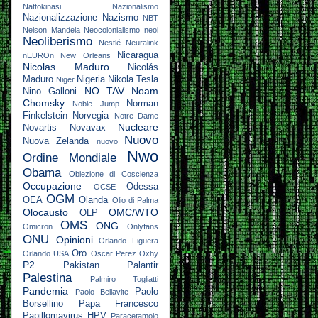
Nattokinasi
Nazionalismo
Nazionalizzazione
Nazismo
NBT
Nelson Mandela
Neocolonialismo
neol
Neoliberismo
Nestlé
Neuralink
Nicaragua
nEUROn
New Orleans
Nicolas Maduro
Nicolás
Maduro
Nigeria
Nikola Tesla
Niger
NO TAV
Noam
Nino Galloni
Chomsky
Norman
Noble Jump
Finkelstein
Norvegia
Notre Dame
Nucleare
Novartis
Novavax
Nuovo
Nuova Zelanda
nuovo
Nwo
Ordine Mondiale
Obama
Obiezione di Coscienza
Occupazione
Odessa
OCSE
OGM
OEA
Olanda
Olio di Palma
Olocausto
OMC/WTO
OLP
OMS
ONG
Omicron
Onlyfans
ONU
Opinioni
Orlando Figuera
Oro
Orlando USA
Oscar Perez
Oxhy
P2
Pakistan
Palantir
Palestina
Palmiro Togliatti
Pandemia
Paolo
Paolo Bellavite
Borsellino
Papa Francesco
Papillomavirus HPV
Paracetamolo