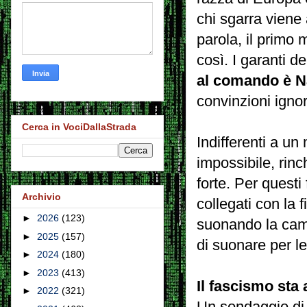
chi sgarra viene
parola, il primo 
così. I garanti d
al comando è Na
convinzioni igno
Cerca in VociDallaStrada
Indifferenti a un
impossibile, rin
forte. Per questi 
Archivio
collegati con la
►
2026
(123)
suonando la camp
►
2025
(157)
di suonare per l
►
2024
(180)
►
2023
(413)
Il fascismo sta
►
2022
(321)
Un sondaggio di 