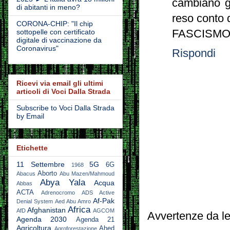
cambiano g
di abitanti in meno?
reso conto
CORONA-CHIP: "Il chip
FASCISMO, 
sottopelle con certificato
digitale di vaccinazione da
Coronavirus"
Rispondi
Ricevi via email gli ultimi
articoli di Voci Dalla Strada
Subscribe to Voci Dalla Strada
by Email
Etichette
11 Settembre
5G
6G
1968
Aborto
Abacus
Abu Mazen/Mahmoud
Abya Yala
Acqua
Abbas
ACTA
Adrenocromo
ADS Active
Af-Pak
Denial System
Aed Abu Amro
Africa
Afghanistan
AfD
AGCOM
Avvertenze da le
Agenda 2030
Agenda 21
Agricoltura
Ahed
Agroforestazione