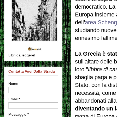
democratico.
La
Europa insieme a 
dell'
area Schen
studiando nuove l
ennesimo fallim
La Grecia è sta
Libri da leggere!
sull'altare delle
loro "
libbra di ca
Contatta Voci Dalla Strada
sbaglia paga e pa
Nome
Stato, con la dis
necessità, come 
Email
*
abbandonati alla
diventando un l
Messaggio
*
razza di Europa è