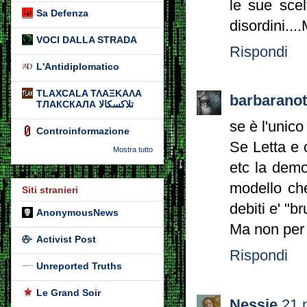
le sue scel
Sa Defenza
disordini...
VOCI DALLA STRADA
Rispondi
L'Antidiplomatico
TLAXCALA ΤΛΑΞΚΑΛΑ
barbarano
ТЛАКСКАЛА تلاكسكالا
se è l'unico
Controinformazione
Se Letta e 
Mostra tutto
etc la demo
modello che
Siti stranieri
debiti e' "br
AnonymousNews
Ma non per i
Activist Post
Rispondi
Unreported Truths
Le Grand Soir
Nessie
21 