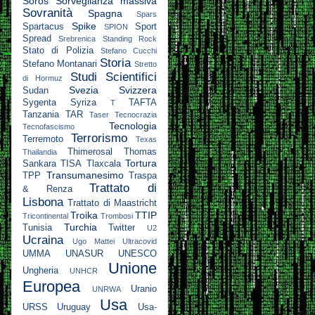
Soros
Sorveglianza massiva
Sovranità
Spagna
Spars
Spike
Spartacus
Sport
SPION
Spread
Srebrenica
Standing Rock
Stato di Polizia
Stefano Cucchi
Storia
Stefano Montanari
Stretto
Studi Scientifici
di Hormuz
Svezia
Svizzera
Sudan
Sygenta
Syriza
TAFTA
T
Tanzania
TAR
Taser
Tecnocrazia
Tecnologia
Tecnofascismo
Terrorismo
Terremoto
Texas
Thimerosal
Thomas
Thailandia
Tortura
Sankara
TISA
Tlaxcala
Transumanesimo
TPP
Traspa
Trattato di
& Renza
Lisbona
Trattato di Maastricht
Troika
TTIP
Tricontinental
Trombosi
Turchia
Tunisia
Twitter
U2
Ucraina
Ugo Mattei
Ultracovid
UMMA
UNASUR
UNESCO
Unione
Ungheria
UNHCR
Europea
Uranio
UNRWA
Usa
URSS
Uruguay
Usa-