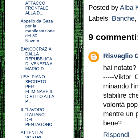
ATTACCO
Posted by
Alba 
FRONTALE
ALLA D...
Labels:
Banche
Appello da Gaza
per la
manifestazione
9 commenti
del 30
Novem...
BANCOCRAZIA:
DALLA
Risveglio 
REPUBBLICA
DI VENEZIA A
hai notato?
MARIO D...
-----Viktor
USA: PIANO
SEGRETO
minando l'i
PER
ELIMINARE IL
stabilire c
DIRITTO ALLA
P...
volontà pop
IL "LAVORO
mentre un p
ITALIANO"
DEL
bene?
PENTAGONO
ATTENTI AI
Rispondi
VOSTRI