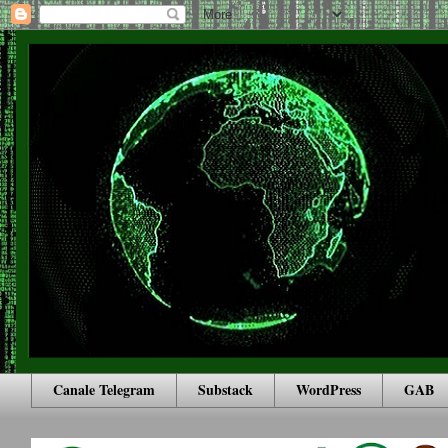
Canale Telegram
Substack
WordPress
GAB