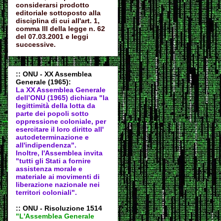
considerarsi prodotto
editoriale sottoposto alla
disciplina di cui all'art. 1,
comma III della legge n. 62
del 07.03.2001 e leggi
successive.
:: ONU - XX Assemblea
Generale (1965):
La XX Assemblea Generale
dell’ONU (1965) dichiara "la
legittimità della lotta da
parte dei popoli sotto
oppressione coloniale, per
esercitare il loro diritto all'
autodeter
minazione e
all'indipendenza".
Inoltre, l'Assemblea invita
"tutti gli Stati a fornire
assistenza morale e
materiale ai movimenti di
liberazione nazionale nei
territori coloniali".
:: ONU - Risoluzione 1514
"L'Assemblea Generale