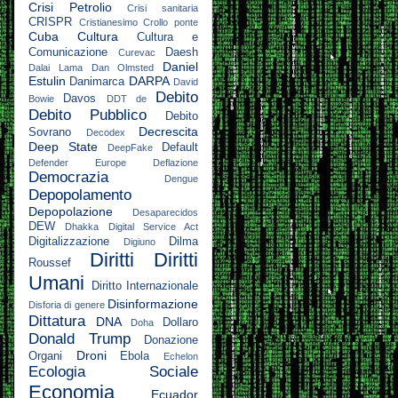
Crisi Petrolio
Crisi sanitaria
CRISPR
Cristianesimo
Crollo ponte
Cuba
Cultura
Cultura e
Comunicazione
Daesh
Curevac
Daniel
Dalai Lama
Dan Olmsted
Estulin
DARPA
Danimarca
David
Debito
Davos
Bowie
DDT
de
Debito Pubblico
Debito
Decrescita
Sovrano
Decodex
Deep State
Default
DeepFake
Defender Europe
Deflazione
Democrazia
Dengue
Depopolamento
Depopolazione
Desaparecidos
DEW
Dhakka
Digital Service Act
Digitalizzazione
Dilma
Digiuno
Diritti
Diritti
Roussef
Umani
Diritto Internazionale
Disinformazione
Disforia di genere
Dittatura
DNA
Dollaro
Doha
Donald Trump
Donazione
Droni
Organi
Ebola
Echelon
Ecologia Sociale
Economia
Ecuador