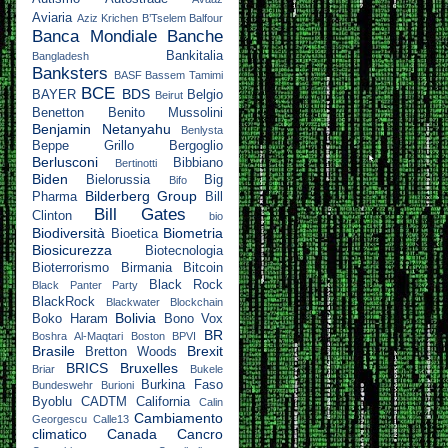
Aviaria
Aziz Krichen
B’Tselem
Balfour
Banca Mondiale
Banche
Bankitalia
Bangladesh
Banksters
BASF
Bassem Tamimi
BCE
BDS
BAYER
Belgio
Beirut
Benetton
Benito Mussolini
Benjamin Netanyahu
Benlysta
Beppe Grillo
Bergoglio
Berlusconi
Bibbiano
Bertinotti
Biden
Bielorussia
Big
Bifo
Bilderberg Group
Pharma
Bill
Bill Gates
Clinton
bio
Biodiversità
Biometria
Bioetica
Biosicurezza
Biotecnologia
Bioterrorismo
Birmania
Bitcoin
Black Rock
Black Panter Party
BlackRock
Blackwater
Blockchain
Bolivia
Boko Haram
Bono Vox
BR
Boshra Al-Maqtari
Boston
BPVI
Brasile
Brexit
Bretton Woods
BRICS
Bruxelles
Briar
Bukele
Burkina Faso
Bundeswehr
Burioni
Byoblu
CADTM
California
Calin
Cambiamento
Georgescu
Calle13
climatico
Canada
Cancro