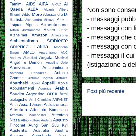
AIFA
Al
Tamimi
AIDS
AIPAC
Non sono consent
Qaeda
ALBA
Albania
Albert
Aldo Moro
Alessandro Di
Einstein
- messaggi pubbli
Battista
Alexis
Alessandro Mieluzzi
Alimentazione
Tsipras
Algeria
- messaggi con l
Alvaro Uribe
Alitalia
Allattamento
Amazon
Alzheimer
Amazzonia
- messaggi che c
Ambiente
Ambientalismo
- messaggi con c
America Latina
American
AMLO
Sniper
Anarchismo
ANC
- messaggi il cui
Angela Merkel
Andrew Wakefield
Angeli e Demoni
Angelina Jolie
(istigazione a de
Anniversari
Antisemitismo
Antonio
Antonella Randazzo
Gramsci
Antonio Ingroia
Antrace
Apartheid
Appelli
Apple
Apeel
Arabia
Appuntamenti
Aquarius
Post più recente
Armi
Saudita
Argentina
Armi
biologiche
Armi Chimiche
ARPANET
Assad
Astrazeneca
Asia
Astana
Attentato
Attentato Barcellona
Attentato
Attentato Manchester
Nizza
Augusto
Attilio Folliero
Audenz
Pinochet
Aung San Suu Kyi
Austerità
Australia
Austria
Autismo
Autostrade
Avaaz