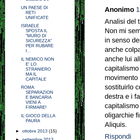
UN PAESE DI
Anonimo
1
RETI
UNIFICATE
Analisi del 
ISRAELE
Non mi semb
SPOSTA IL
"MURO DI
in senso de
SICUREZZA"
PER RUBARE
anche colpa
I...
anche lui al
IL NEMICO NON
E' LO
capitalismo
STRANIERO
MA IL
movimento 
CAPITALE
sostituirlo 
ROMA:
SEPARAZION
destra e i f
E BANCARIA
VIENI A
capitalismo 
FIRMARE!
oligarchie f
IL GIOCO DELLA
PAURA
Aliquis.
►
ottobre 2013
(15)
Rispondi
►
settembre 2013