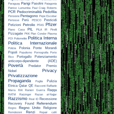
Parigi
Pasolini
Paraguay
Patagonia
Patrice Lumumba
Paul Craig Roberts
PCR
Pedocriminalità
Pedofilia
Pentagono
Pensione
Pepe Escobar
Perù
Pesticidi
Pertosse
PESCO
Pfizer
Petrolio
Petizioni
PFAS
PIL
Piano Casa
PILA IR
Pirelli
Pizzagate
PKK
Plan Condor
Plasma
Politica Interna
POI
Poliomelite
Politica Internazionale
Polonia
Ponte Morandi
Polizia
Popoli
Populismo
Pornografia
Porto
Portogallo
Potenziamento
Rico
anticorpo-dipendente (ADE)
Povertà
Predator
Premio
Privacy
Nobel
Privatizzazione
Propaganda
Pulizia
Puglia
Etnica
Qatar
QE
Racconti
Raffaele
Raqqa
Marra
RAI
Ranieri Guerra
RATM
Ratzinger
Razan al-Najjar
Razzismo
Recessione
Real ID
Referendum
Recovery Found
Regno Unito
Religione
Regno
Renzi
Remdesivir
Repair café