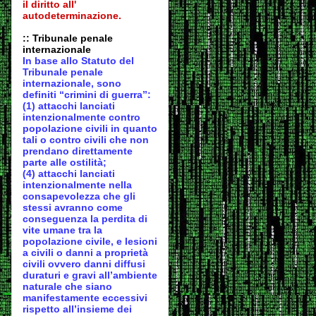
il diritto all'
autodeter
minazione.
:: Tribunale penale
internazionale
In base allo Statuto del
Tribunale penale
internazionale, sono
definiti “crimini di guerra”:
(1) attacchi lanciati
intenzionalmente contro
popolazione civili in quanto
tali o contro civili che non
prendano direttamente
parte alle ostilità;
(4) attacchi lanciati
intenzionalmente nella
consapevolezza che gli
stessi avranno come
conseguenza la perdita di
vite umane tra la
popolazione civile, e lesioni
a civili o danni a proprietà
civili ovvero danni diffusi
duraturi e gravi all’ambiente
naturale che siano
manifestamente eccessivi
rispetto all’insieme dei