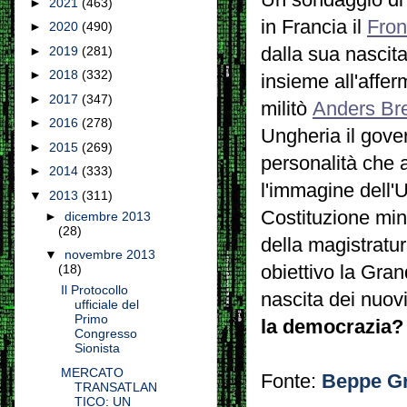
►
2021
(463)
in Francia il
Fron
►
2020
(490)
dalla sua nascita
►
2019
(281)
►
2018
(332)
insieme all'affer
►
2017
(347)
militò
Anders Bre
►
2016
(278)
Ungheria il gover
►
2015
(269)
personalità che a
►
2014
(333)
l'immagine dell'
▼
2013
(311)
Costituzione min
►
dicembre 2013
(28)
della magistratur
▼
novembre 2013
obiettivo la Gra
(18)
Il Protocollo
nascita dei nuov
ufficiale del
Primo
la democrazia?
Congresso
Sionista
MERCATO
Fonte:
Beppe Gr
TRANSATLAN
TICO: UN