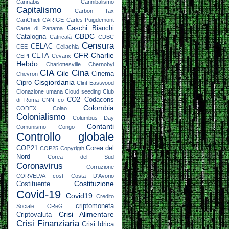
Cannabis
Cannibalismo
Capitalismo
Carbon Tax
CariChieti
CARIGE
Carles Puigdemont
Caschi Bianchi
Carte di Panama
CBDC
Catalogna
Catricalà
CDBC
Censura
CELAC
CEE
Celiachia
CFR
Charlie
CETA
CEPI
Cevarix
Hebdo
Charlottesville
Chernobyl
CIA
Cina
Cile
Cinema
Chevron
Cisgiordania
Cipro
Clint Eastwood
Clonazione umana
Cloud seeding
Club
CO2
Codacons
di Roma
CNN
co
Colombia
CODEX
Colao
Colonialismo
Columbus Day
Contanti
Comunismo
Congo
Controllo globale
COP21
Corea del
COP25
Copyrigth
Nord
Corea del Sud
Coronavirus
Corruzione
CORVELVA
cost
Costa D'Avorio
Costituzione
Costituente
Covid-19
Covid19
Credito
criptomoneta
Sociale
CReG
Crisi Alimentare
Criptovaluta
Crisi Finanziaria
Crisi Idrica