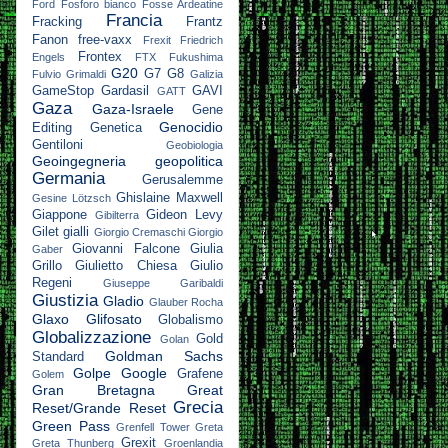
Ford
Fosforo bianco
Fosse Ardeatine
Francia
Fracking
Frantz
Fanon
free-vaxx
Frexit
Friedrich
Frontex
Engels
FTX
Fukushima
G20
G7
G8
Fulvio Grimaldi
Galizia
GameStop
Gardasil
GAVI
GATT
Gaza
Gaza-Israele
Gene
Genocidio
Editing
Genetica
Gentiloni
Geobiologia
Geoingegneria
geopolitica
Germania
Gerusalemme
Ghislaine Maxwell
Gesine Lötzsch
Giappone
Gideon Levy
Gibilterra
Gilet gialli
Giorgio Cremaschi
Giorgio
Giovanni Falcone
Giulia
Gaber
Grillo
Giulietto Chiesa
Giulio
Regeni
Giuseppe Garibaldi
Giustizia
Gladio
Glauber Rocha
Glaxo
Glifosato
Globalismo
Globalizzazione
Gold
Golan
Goldman Sachs
Standard
Golpe
Google
Grafene
Golem
Gran Bretagna
Great
Grecia
Reset/Grande Reset
Green Pass
Grenfell Tower
Greta
Grexit
Greta Thunberg
Groenlandia