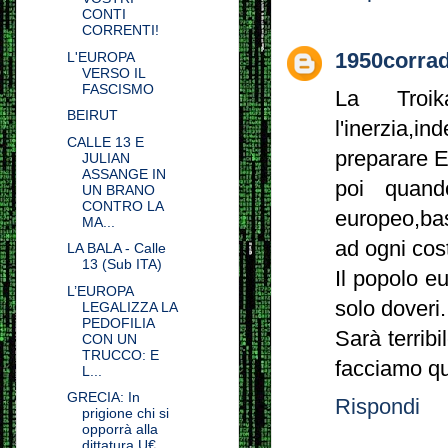
CONTI
CORRENTI!
L'EUROPA
1950corra
VERSO IL
FASCISMO
La Troik
BEIRUT
l'inerzia,
CALLE 13 E
preparar
JULIAN
ASSANGE IN
poi quand
UN BRANO
CONTRO LA
europeo,bas
MA...
ad ogni cost
LA BALA - Calle
13 (Sub ITA)
Il popolo e
L’EUROPA
solo doveri.
LEGALIZZA LA
PEDOFILIA
Sarà terrib
CON UN
TRUCCO: E
facciamo qu
L...
GRECIA: In
Rispondi
prigione chi si
opporrà alla
dittatura U€