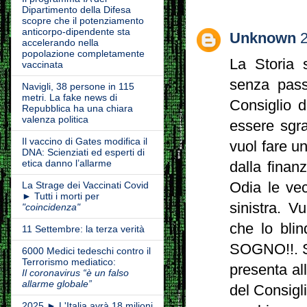
Dipartimento della Difesa
scopre che il potenziamento
anticorpo-dipendente sta
Unknown
2
accelerando nella
popolazione completamente
La Storia 
vaccinata
senza pass
Navigli, 38 persone in 115
metri. La fake news di
Consiglio d
Repubblica ha una chiara
valenza politica
essere sgra
Il vaccino di Gates modifica il
vuol fare un
DNA: Scienziati ed esperti di
etica danno l’allarme
dalla finan
Odia le vec
La Strage dei Vaccinati Covid
► Tutti i morti per
sinistra. V
"coincidenza"
che lo bl
11 Settembre: la terza verità
SOGNO!!. Si
6000 Medici tedeschi contro il
Terrorismo mediatico:
presenta al
Il coronavirus “è un falso
allarme globale”
del Consigl
2025 ► L'Italia avrà 18 milioni