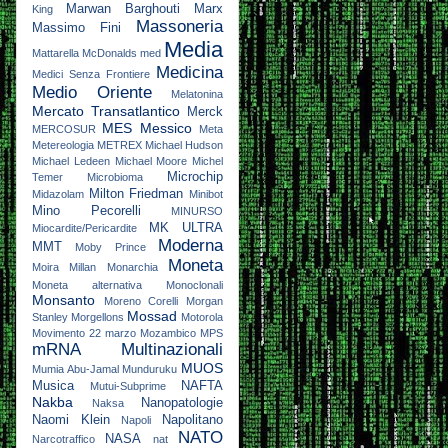
Marwan Barghouti
Marx
King
Massoneria
Massimo Fini
Media
Mattarella
McDonalds
med
Medicina
Medici Senza Frontiere
Medio Oriente
Melatonina
Mercato Transatlantico
Merck
MES
Messico
MERCOSUR
Meta
Metereologia
METREX
Michael Hudson
Michael Ledeen
Michael Moore
Michel
Microchip
Temer
Microbioma
Milton Friedman
Midazolam
Minibot
Mino Pecorelli
MINURSO
MK ULTRA
Miocardite/Pericardite
Moderna
MMT
Moby Prince
Moneta
Moira Millan
Monarchia
Moneta alternativa
Monoclonali
Monsanto
Moreno Corelli
Morgan
Mossad
Stanley
Morgellons
Motorola
Movimento 22 marzo
Mozambico
MPS
mRNA
Multinazionali
MUOS
Mumia Abu-Jamal
Munduruku
Musica
NAFTA
Mutui-Subprime
Nakba
Nanopatologie
Naksa
Naomi Klein
Napolitano
Napoli
NATO
NASA
Narcotraffico
nat