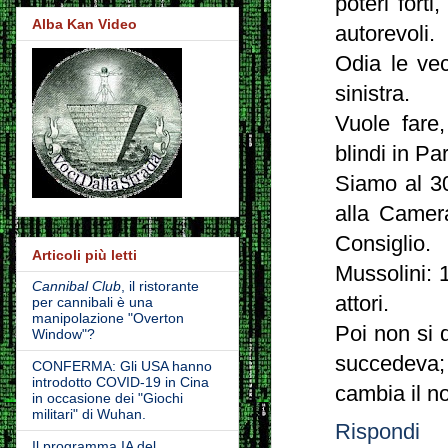
poteri forti
Alba Kan Video
autorevoli.
Odia le vec
sinistra.
Vuole fare,
blindi in 
Siamo al 30
alla Camer
Consiglio.
Articoli più letti
Mussolini: 
Cannibal Club
, il ristorante
attori.
per cannibali è una
manipolazione "Overton
Poi non si
Window"?
succedeva
CONFERMA: Gli USA hanno
introdotto COVID-19 in Cina
cambia il n
in occasione dei "Giochi
militari" di Wuhan.
Rispondi
Il programma IA del