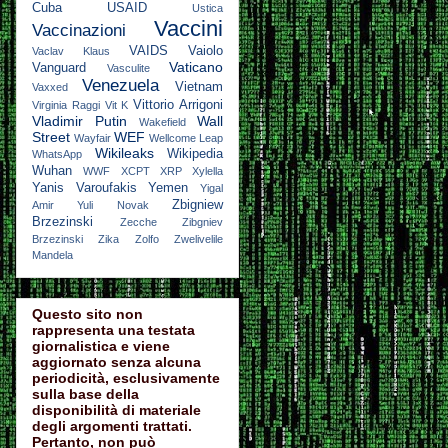
Cuba
USAID
Ustica
Vaccini
Vaccinazioni
VAIDS
Vaiolo
Vaclav Klaus
Vaticano
Vanguard
Vasculite
Venezuela
Vietnam
Vaxxed
Vittorio Arrigoni
Virginia Raggi
Vit K
Vladimir Putin
Wall
Wakefield
Street
WEF
Wayfair
Wellcome Leap
Wikileaks
Wikipedia
WhatsApp
Wuhan
WWF
XCPT
XRP
Xylella
Yanis Varoufakis
Yemen
Yigal
Zbigniew
Amir
Yuli Novak
Brzezinski
Zecche
Zibgniev
Brzezinski
Zika
Zolfo
Zwelivelile
Mandela
Questo sito non
rappresenta una testata
giornalistica e viene
aggiornato senza alcuna
periodicità, esclusivamente
sulla base della
disponibilità di materiale
degli argomenti trattati.
Pertanto, non può