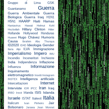
Gruppo di Lima
GSK
Guerra
Guantanamo
Guerra Ambientale
Guerra
Biologica
Guerra Iraq
H1N1
HAARP
Haiti
Hamas
H5N1
Hantavirus
Hawaii
Helmut Kohl
Hillary Clinton
Hezbollah
Hitler
Hollande
Hollywood
Honduras
Hugo Chávez
Humoris
Huawei
Causa
Ibrahim Abu Thuraya
ID2020
Ideologia Gender
ID4D
Immigrazione
ILVA
Ilaria Alpi
Imperialismo
Impero
IMU
Incendio
Inceneritori
Inchieste
India
Inflazione
Indipendenza
Informazione
Influenza
Inquinamento
elettromagnetico
Insetti
Instagram
Intelligenza artificiale
INSTEX
Internet
Intercettazioni
Iran
Interviste
Iraq
IOR
IPCC
ISIS
Islanda
Irlanda
IRBO
Irexit
Italia
Israele
ISTAT
Italexit
Jair
Italicum
Ivan Pinheiro
Bolsonaro
Jarawa
Jean Monnet