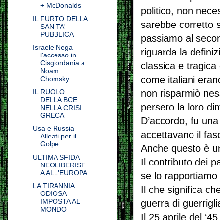
+ McDonalds
politico, non nece
IL FURTO DELLA
sarebbe corretto s
SANITA'
PUBBLICA
passiamo al secon
Israele Nega
riguarda la defini
l'accesso in
Cisgiordania a
classica e tragica 
Noam
come italiani erano
Chomsky
non risparmiò nessu
IL RUOLO
DELLA BCE
persero la loro d
NELLA CRISI
GRECA
D’accordo, fu una 
Usa e Russia
accettavano il fas
Alleati per il
Golpe
Anche questo è un
ULTIMA SFIDA
Il contributo dei p
NEOLIBERIST
A ALL'EUROPA
se lo rapportiamo 
LA TIRANNIA
Il che significa ch
ODIOSA
IMPOSTA AL
guerra di guerrigl
MONDO
Il 25 aprile del ‘