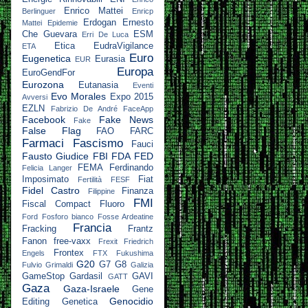
Enrico Mattei
Berlinguer
Enricp
Erdogan
Ernesto
Mattei
Epidemie
Che Guevara
ESM
Erri De Luca
Etica
EudraVigilance
ETA
Euro
Eugenetica
Eurasia
EUR
Europa
EuroGendFor
Eurozona
Eutanasia
Eventi
Evo Morales
Expo 2015
Avversi
EZLN
Fabrizio De André
FaceApp
Facebook
Fake News
Fake
False Flag
FAO
FARC
Farmaci
Fascismo
Fauci
Fausto Giudice
FBI
FDA
FED
FEMA
Ferdinando
Felicia Langer
Imposimato
Fiat
Fertilità
FESF
Fidel Castro
Finanza
Filippine
FMI
Fiscal Compact
Fluoro
Ford
Fosforo bianco
Fosse Ardeatine
Francia
Fracking
Frantz
Fanon
free-vaxx
Frexit
Friedrich
Frontex
Engels
FTX
Fukushima
G20
G7
G8
Fulvio Grimaldi
Galizia
GameStop
Gardasil
GAVI
GATT
Gaza
Gaza-Israele
Gene
Genocidio
Editing
Genetica