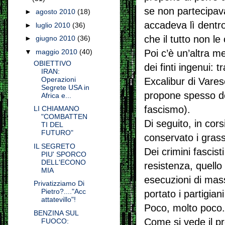
se non partecipav
►
agosto 2010
(18)
accadeva lì dentro
►
luglio 2010
(36)
che il tutto non l
►
giugno 2010
(36)
Poi c’è un’altra m
▼
maggio 2010
(40)
OBIETTIVO
dei finti ingenui:
IRAN:
Operazioni
Excalibur di Vare
Segrete USA in
propone spesso del
Africa e...
fascismo).
LI CHIAMANO
"COMBATTEN
Di seguito, in cors
TI DEL
FUTURO"
conservato i grass
IL SEGRETO
Dei crimini fascis
PIU' SPORCO
DELL'ECONO
resistenza, quello
MIA
esecuzioni di mas
Privatizziamo Di
Pietro?...."Acc
portato i partigian
attatevillo"!
Poco, molto poco.
BENZINA SUL
Come si vede il pr
FUOCO: