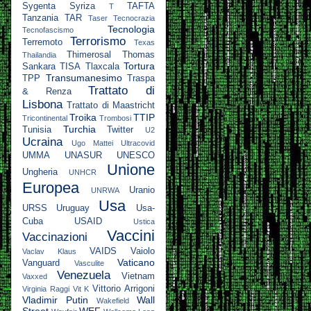
Sygenta
Syriza
TAFTA
T
Tanzania
TAR
Taser
Tecnocrazia
Tecnologia
Tecnofascismo
Terrorismo
Terremoto
Texas
Thimerosal
Thomas
Thailandia
Tortura
Sankara
TISA
Tlaxcala
Transumanesimo
TPP
Traspa
Trattato di
& Renza
Lisbona
Trattato di Maastricht
Troika
TTIP
Tricontinental
Trombosi
Turchia
Tunisia
Twitter
U2
Ucraina
Ugo Mattei
Ultracovid
UMMA
UNASUR
UNESCO
Unione
Ungheria
UNHCR
Europea
Uranio
UNRWA
Usa
URSS
Uruguay
Usa-
Cuba
USAID
Ustica
Vaccini
Vaccinazioni
VAIDS
Vaiolo
Vaclav Klaus
Vaticano
Vanguard
Vasculite
Venezuela
Vietnam
Vaxxed
Vittorio Arrigoni
Virginia Raggi
Vit K
Vladimir Putin
Wall
Wakefield
Street
WEF