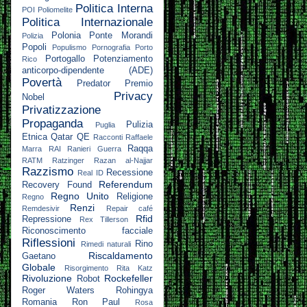
Politica Interna
POI
Poliomelite
Politica Internazionale
Polonia
Ponte Morandi
Polizia
Popoli
Populismo
Pornografia
Porto
Portogallo
Potenziamento
Rico
anticorpo-dipendente (ADE)
Povertà
Predator
Premio
Privacy
Nobel
Privatizzazione
Propaganda
Pulizia
Puglia
Etnica
Qatar
QE
Racconti
Raffaele
Raqqa
Marra
RAI
Ranieri Guerra
RATM
Ratzinger
Razan al-Najjar
Razzismo
Recessione
Real ID
Referendum
Recovery Found
Regno Unito
Religione
Regno
Renzi
Remdesivir
Repair café
Rfid
Repressione
Rex Tillerson
Riconoscimento facciale
Riflessioni
Rino
Rimedi naturali
Riscaldamento
Gaetano
Globale
Risorgimento
Rita Katz
Rivoluzione
Rockefeller
Robot
Roger Waters
Rohingya
Romania
Ron Paul
Rosa