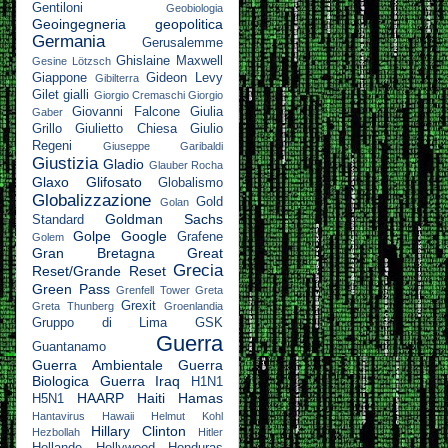
Gentiloni
Geobiologia
Geoingegneria
geopolitica
Germania
Gerusalemme
Ghislaine Maxwell
Gesine Lötzsch
Giappone
Gideon Levy
Gibilterra
Gilet gialli
Giorgio Cremaschi
Giorgio
Giovanni Falcone
Giulia
Gaber
Grillo
Giulietto Chiesa
Giulio
Regeni
Giuseppe Garibaldi
Giustizia
Gladio
Glauber Rocha
Glaxo
Glifosato
Globalismo
Globalizzazione
Gold
Golan
Goldman Sachs
Standard
Golpe
Google
Grafene
Golem
Gran Bretagna
Great
Grecia
Reset/Grande Reset
Green Pass
Grenfell Tower
Greta
Grexit
Greta Thunberg
Groenlandia
Gruppo di Lima
GSK
Guerra
Guantanamo
Guerra Ambientale
Guerra
Biologica
Guerra Iraq
H1N1
HAARP
Haiti
Hamas
H5N1
Hantavirus
Hawaii
Helmut Kohl
Hillary Clinton
Hezbollah
Hitler
Hollande
Hollywood
Honduras