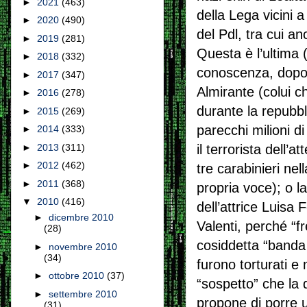
►
2021
(463)
della Lega vicini 
►
2020
(490)
del Pdl, tra cui a
►
2019
(281)
Questa è l’ultima 
►
2018
(332)
conoscenza, dopo l
►
2017
(347)
Almirante (colui c
►
2016
(278)
durante la repubbl
►
2015
(269)
parecchi milioni di
►
2014
(333)
il terrorista dell’
►
2013
(311)
►
2012
(462)
tre carabinieri nel
►
2011
(368)
propria voce); o 
▼
2010
(416)
dell’attrice Luisa
►
dicembre 2010
Valenti, perché “fr
(28)
cosiddetta “banda
►
novembre 2010
(34)
furono torturati e 
►
ottobre 2010
(37)
“sospetto” che la 
►
settembre 2010
propone di porre 
(31)