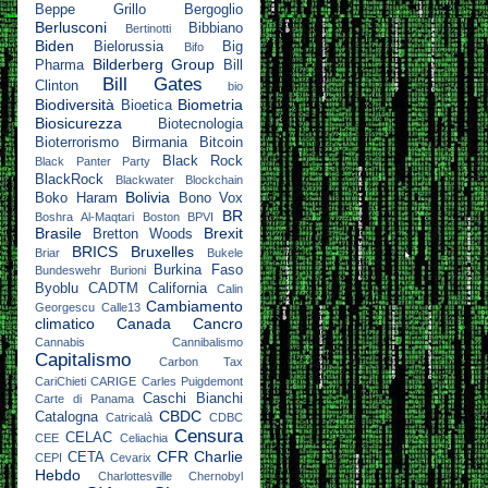
Beppe Grillo
Bergoglio
Berlusconi
Bibbiano
Bertinotti
Biden
Bielorussia
Big
Bifo
Bilderberg Group
Pharma
Bill
Bill Gates
Clinton
bio
Biodiversità
Biometria
Bioetica
Biosicurezza
Biotecnologia
Bioterrorismo
Birmania
Bitcoin
Black Rock
Black Panter Party
BlackRock
Blackwater
Blockchain
Bolivia
Boko Haram
Bono Vox
BR
Boshra Al-Maqtari
Boston
BPVI
Brasile
Brexit
Bretton Woods
BRICS
Bruxelles
Briar
Bukele
Burkina Faso
Bundeswehr
Burioni
Byoblu
CADTM
California
Calin
Cambiamento
Georgescu
Calle13
climatico
Canada
Cancro
Cannabis
Cannibalismo
Capitalismo
Carbon Tax
CariChieti
CARIGE
Carles Puigdemont
Caschi Bianchi
Carte di Panama
CBDC
Catalogna
Catricalà
CDBC
Censura
CELAC
CEE
Celiachia
CFR
Charlie
CETA
CEPI
Cevarix
Hebdo
Charlottesville
Chernobyl