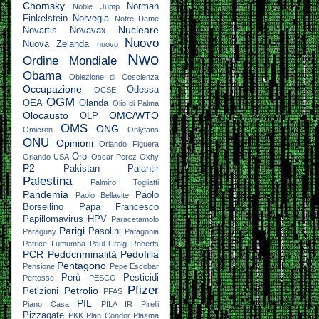
Chomsky
Norman
Noble Jump
Finkelstein
Norvegia
Notre Dame
Nucleare
Novartis
Novavax
Nuovo
Nuova Zelanda
nuovo
Nwo
Ordine Mondiale
Obama
Obiezione di Coscienza
Occupazione
Odessa
OCSE
OGM
OEA
Olanda
Olio di Palma
Olocausto
OMC/WTO
OLP
OMS
ONG
Omicron
Onlyfans
ONU
Opinioni
Orlando Figuera
Oro
Orlando USA
Oscar Perez
Oxhy
P2
Pakistan
Palantir
Palestina
Palmiro Togliatti
Pandemia
Paolo
Paolo Bellavite
Borsellino
Papa Francesco
Papillomavirus HPV
Paracetamolo
Parigi
Pasolini
Paraguay
Patagonia
Patrice Lumumba
Paul Craig Roberts
PCR
Pedocriminalità
Pedofilia
Pentagono
Pensione
Pepe Escobar
Perù
Pesticidi
Pertosse
PESCO
Pfizer
Petrolio
Petizioni
PFAS
PIL
Piano Casa
PILA IR
Pirelli
Pizzagate
PKK
Plan Condor
Plasma