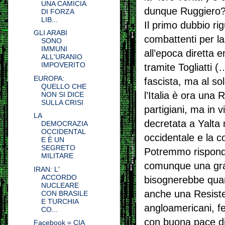
UNA CAMICIA
dunque Ruggiero
DI FORZA
LIB...
Il primo dubbio rig
GLI ARABI
combattenti per la
SONO
IMMUNI
all’epoca diretta 
ALL'URANIO
IMPOVERITO
tramite Togliatti (
EUROPA:
fascista, ma al sol
QUELLO CHE
l’Italia è ora una
NON SI DICE
SULLA CRISI
partigiani, ma in 
LA
decretata a Yalta 
DEMOCRAZIA
OCCIDENTAL
occidentale e la 
E È UN
SEGRETO
Potremmo rispond
MILITARE
comunque una gran
IRAN: L'
ACCORDO
bisognerebbe quan
NUCLEARE
anche una Resisten
CON BRASILE
E TURCHIA
angloamericani, fe
CO...
con buona pace di 
Facebook = CIA