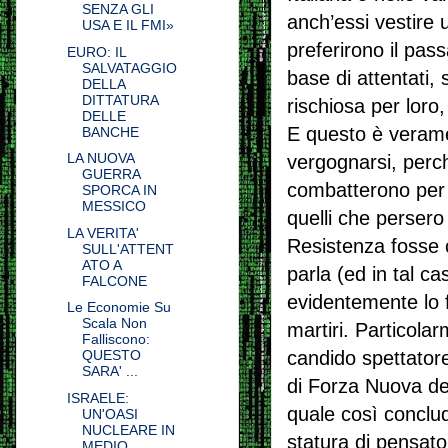
SENZA GLI
anch’essi vestire 
USA E IL FMI»
preferirono il pas
EURO: IL
SALVATAGGIO
base di attentati,
DELLA
DITTATURA
rischiosa per loro,
DELLE
E questo è verame
BANCHE
LA NUOVA
vergognarsi, perch
GUERRA
combatterono per la
SPORCA IN
MESSICO
quelli che persero
LA VERITA'
Resistenza fosse 
SULL'ATTENT
ATO A
parla (ed in tal c
FALCONE
evidentemente lo f
Le Economie Su
Scala Non
martiri. Particola
Falliscono:
candido spettatore
QUESTO
SARA' ...
di Forza Nuova del
ISRAELE:
quale così conclu
UN'OASI
NUCLEARE IN
statura di pensato
MEDIO