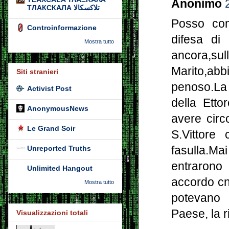
Anonimo
ТЛАКСКАЛА تلاكسكالا
Posso com
Controinformazione
difesa di 
Mostra tutto
ancora,sul
Marito,ab
Siti stranieri
penoso.La 
Activist Post
della Etto
AnonymousNews
avere circ
Le Grand Soir
S.Vittore
fasulla.Ma
Unreported Truths
entrarono
Unlimited Hangout
accordo cn
Mostra tutto
potevano 
Paese, la r
Visualizzazioni totali