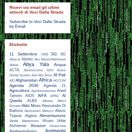
Ricevi via email gli ultimi
articoli di Voci Dalla Strada
Subscribe to Voci Dalla Strada
by Email
Etichette
11 Settembre
5G
6G
1968
Aborto
Abacus
Abu Mazen/Mahmoud
Abya Yala
Acqua
Abbas
ACTA
Adrenocromo
ADS Active
Af-Pak
Denial System
Aed Abu Amro
Africa
Afghanistan
AfD
AGCOM
Agenda 2030
Agenda 21
Agricoltura
Ahed
Agroforestazione
AIFA
Al
Tamimi
AIDS
AIPAC
Qaeda
ALBA
Albania
Albert
Aldo Moro
Alessandro Di
Einstein
Battista
Alexis
Alessandro Mieluzzi
Alimentazione
Tsipras
Algeria
Alvaro Uribe
Alitalia
Allattamento
Amazon
Alzheimer
Amazzonia
Ambiente
Ambientalismo