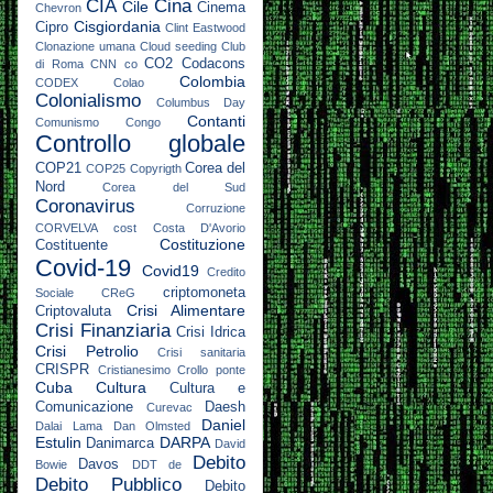
CIA
Cina
Cile
Cinema
Chevron
Cisgiordania
Cipro
Clint Eastwood
Clonazione umana
Cloud seeding
Club
CO2
Codacons
di Roma
CNN
co
Colombia
CODEX
Colao
Colonialismo
Columbus Day
Contanti
Comunismo
Congo
Controllo globale
COP21
Corea del
COP25
Copyrigth
Nord
Corea del Sud
Coronavirus
Corruzione
CORVELVA
cost
Costa D'Avorio
Costituzione
Costituente
Covid-19
Covid19
Credito
criptomoneta
Sociale
CReG
Crisi Alimentare
Criptovaluta
Crisi Finanziaria
Crisi Idrica
Crisi Petrolio
Crisi sanitaria
CRISPR
Cristianesimo
Crollo ponte
Cuba
Cultura
Cultura e
Comunicazione
Daesh
Curevac
Daniel
Dalai Lama
Dan Olmsted
Estulin
DARPA
Danimarca
David
Debito
Davos
Bowie
DDT
de
Debito Pubblico
Debito