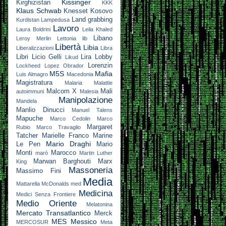
Kissinger
Kirghizistan
KKK
Klaus Schwab
Knesset
Kosovo
Land grabbing
Kurdistan
Lampedusa
Lavoro
Laura Boldrini
Leila Khaled
Libano
Leroy Merlin
Lettonia
lib
Libertà
Libia
Liberalizzazioni
Libra
Libri
Licio Gelli
Lira
Lobby
Likud
Lorenzin
Lockheed
Lopez Obrador
M5S
Mafia
Luis Almagro
Macedonia
Magistratura
Malaria
Malattie
Malcom X
Mali
autoimmuni
Malesia
Manipolazione
Mandela
Manlio Dinucci
Manuel Talens
Mapuche
Marco Cedolin
Marco
Margaret
Rubio
Marco Travaglio
Tatcher
Marielle Franco
Marine
Mario Draghi
Le Pen
Mario
Monti
Marocco
marò
Martin Luther
Marwan Barghouti
Marx
King
Massoneria
Massimo Fini
Media
Mattarella
McDonalds
med
Medicina
Medici Senza Frontiere
Medio Oriente
Melatonina
Mercato Transatlantico
Merck
MES
Messico
MERCOSUR
Meta