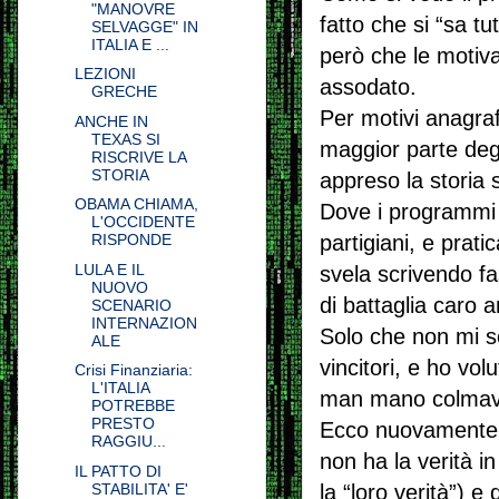
"MANOVRE
fatto che si “sa tu
SELVAGGE" IN
ITALIA E ...
però che le motiv
LEZIONI
assodato.
GRECHE
Per motivi anagraf
ANCHE IN
TEXAS SI
maggior parte degl
RISCRIVE LA
STORIA
appreso la storia 
OBAMA CHIAMA,
Dove i programmi t
L'OCCIDENTE
partigiani, e prati
RISPONDE
LULA E IL
svela scrivendo fa
NUOVO
di battaglia caro 
SCENARIO
INTERNAZION
Solo che non mi son
ALE
vincitori, e ho vol
Crisi Finanziaria:
L'ITALIA
man mano colmavo 
POTREBBE
PRESTO
Ecco nuovamente i
RAGGIU...
non ha la verità in
IL PATTO DI
la “loro verità”) e
STABILITA' E'