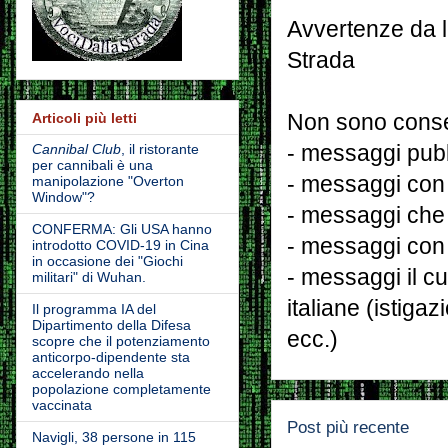
Avvertenze da l
Strada
Articoli più letti
Non sono consen
Cannibal Club
, il ristorante
- messaggi pubbl
per cannibali è una
- messaggi con 
manipolazione "Overton
Window"?
- messaggi che
CONFERMA: Gli USA hanno
- messaggi con 
introdotto COVID-19 in Cina
in occasione dei "Giochi
- messaggi il cu
militari" di Wuhan.
italiane (istiga
Il programma IA del
Dipartimento della Difesa
ecc.)
scopre che il potenziamento
anticorpo-dipendente sta
accelerando nella
popolazione completamente
vaccinata
Post più recente
Navigli, 38 persone in 115