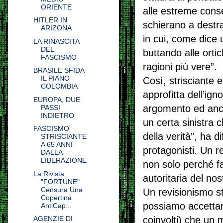
ORIENTE
alle estreme cons
HITLER IN
schierano a destr
ARIZONA
in cui, come dice 
LA RINASCITA
DEL
buttando alle ortic
FASCISMO
ragioni più vere”.
BRASILE SFIDA
IL PIANO
Così, strisciante 
COLOMBIA
approfitta dell’ig
EUROPA, DUE
argomento ed anche
PASSI
INDIETRO
un certa sinistra 
FASCISMO
della verità”, ha 
STRISCIANTE
A 65 ANNI
protagonisti. Un 
DALLA
LIBERAZIONE
non solo perché fa
La Rivista
autoritaria del nos
"FORTUNE"
Censura Una
Un revisionismo s
Copertina
possiamo accettare
AntiCap...
coinvolti) che un 
AGENZIE DI