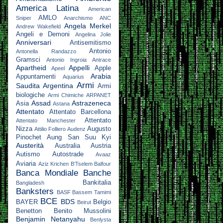
America Latina
American
AMLO
Sniper
Anarchismo
ANC
Angela Merkel
Andrew Wakefield
Angeli e Demoni
Angelina Jolie
Anniversari
Antisemitismo
Antonio
Antonella Randazzo
Gramsci
Antonio Ingroia
Antrace
Apartheid
Appelli
Apple
Apeel
Arabia
Appuntamenti
Aquarius
Armi
Saudita
Argentina
Armi
biologiche
Armi Chimiche
ARPANET
Assad
Astrazeneca
Asia
Astana
Attentato
Attentato Barcellona
Attentato
Attentato Manchester
Nizza
Augusto
Attilio Folliero
Audenz
Pinochet
Aung San Suu Kyi
Austerità
Australia
Austria
Autismo
Autostrade
Avaaz
Aviaria
Aziz Krichen
B’Tselem
Balfour
Banca Mondiale
Banche
Bankitalia
Bangladesh
Banksters
BASF
Bassem Tamimi
BCE
BDS
BAYER
Belgio
Beirut
Benetton
Benito Mussolini
Benjamin Netanyahu
Benlysta