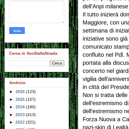
dell’Anpi milanes
Il tutto inizierà d
Maggiore, con una
settimana di inizi
iniziative sono gi
comunicato stampa
Cerca in VociDallaStrada
confluito nel Pdl.
portata alla discu
concerto nel giard
vigilia dell’anniv
Archivio
in città del Presi
►
2026
(123)
Non si tratta delle
►
2025
(157)
dell’estremismo di 
►
2024
(180)
dell’estremismo ne
►
2023
(413)
Forza Nuova a Ca
►
2022
(321)
nazi-skin di Lealt