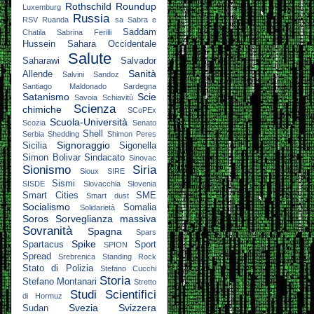
Rothschild
Roundup
Luxemburg
Russia
RSV
Ruanda
sa
Sabra e
Saddam
Chatila
Sabrina Ferilli
Hussein
Sahara Occidentale
Salute
Saharawi
Salvador
Sanità
Allende
Salvini
Sandoz
Santiago Maldonado
Sardegna
Satanismo
Scie
Savoia
Schiavitù
Scienza
chimiche
SCoPEx
Scuola-Università
Scozia
Senato
Shell
Serbia
Shedding
Shimon Peres
Signoraggio
Sicilia
Sigonella
Simon Bolivar
Sindacato
Sinovac
Sionismo
Siria
Sioux
SIRE
Sismi
SISDE
Slovacchia
Slovenia
Smart Cities
SME
Smart dust
Socialismo
Somalia
Solidarietà
Soros
Sorveglianza massiva
Sovranità
Spagna
Spars
Spike
Spartacus
Sport
SPION
Spread
Srebrenica
Standing Rock
Stato di Polizia
Stefano Cucchi
Storia
Stefano Montanari
Stretto
Studi Scientifici
di Hormuz
Svezia
Svizzera
Sudan