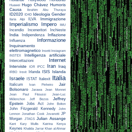
Hugo Chávez
Humoris
Huawei
Causa
Ibrahim Abu Thuraya
ID2020
Ideologia Gender
ID4D
Immigrazione
ILVA
Ilaria Alpi
Imperialismo
Impero
IMU
Incendio
Inceneritori
Inchieste
India
Inflazione
Indipendenza
Informazione
Influenza
Inquinamento
elettromagnetico
Insetti
Instagram
Intelligenza artificiale
INSTEX
Internet
Intercettazioni
Iran
Interviste
Iraq
IOR
IPCC
ISIS
Islanda
Irlanda
IRBO
Irexit
Italia
Israele
ISTAT
Italexit
Jair
Italicum
Ivan Pinheiro
Bolsonaro
Jarawa
Jean Monnet
Jean Paul Fitoussi
Jean-Luc
Jeffrey
Mélenchon
Jeff Bezos
Epstein
Jobs Act
John Bolton
John Fitzgerald Kennedy
John
JP
Lennon
Jonathan Cook
Jovanotti
Julian Assange
Morgan
JTAGS
Kant
Kary Mullis
Katrina
Kenya
Keynes
Khalida Jarrar
Khan al Ahmar