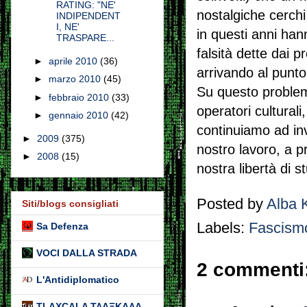
RATING: "NE'
nostalgiche cerchi
INDIPENDENT
I, NE'
in questi anni ha
TRASPARE...
falsità dette dai p
►
aprile 2010
(36)
arrivando al punt
►
marzo 2010
(45)
Su questo problema
►
febbraio 2010
(33)
operatori cultural
►
gennaio 2010
(42)
continuiamo ad inv
►
2009
(375)
nostro lavoro, a p
►
2008
(15)
nostra libertà di st
Posted by
Alba 
Siti/blogs consigliati
Labels:
Fascism
Sa Defenza
VOCI DALLA STRADA
2 commenti
L'Antidiplomatico
TLAXCALA ΤΛΑΞΚΑΛΑ