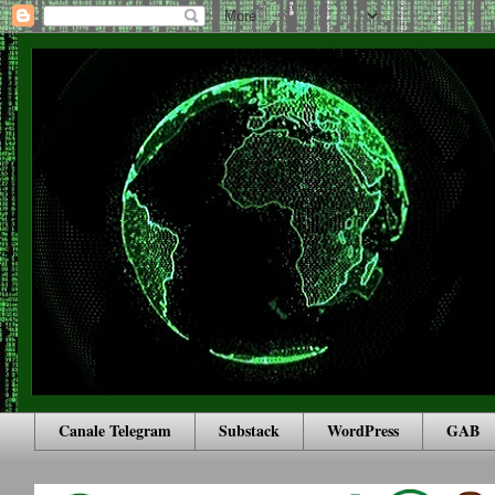
Canale Telegram
Substack
WordPress
GAB