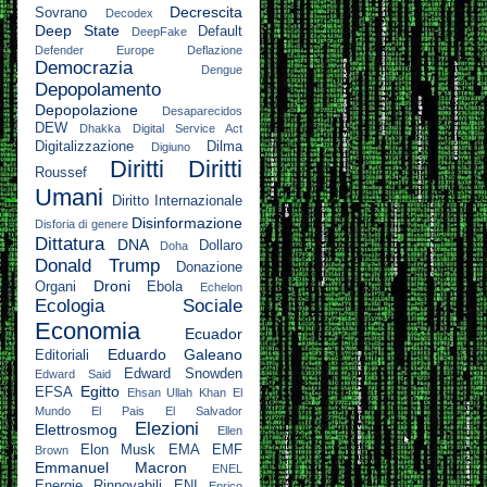
Decrescita
Sovrano
Decodex
Deep State
Default
DeepFake
Defender Europe
Deflazione
Democrazia
Dengue
Depopolamento
Depopolazione
Desaparecidos
DEW
Dhakka
Digital Service Act
Digitalizzazione
Dilma
Digiuno
Diritti
Diritti
Roussef
Umani
Diritto Internazionale
Disinformazione
Disforia di genere
Dittatura
DNA
Dollaro
Doha
Donald Trump
Donazione
Droni
Organi
Ebola
Echelon
Ecologia Sociale
Economia
Ecuador
Eduardo Galeano
Editoriali
Edward Snowden
Edward Said
Egitto
EFSA
Ehsan Ullah Khan
El
Mundo
El Pais
El Salvador
Elezioni
Elettrosmog
Ellen
Elon Musk
EMA
EMF
Brown
Emmanuel Macron
ENEL
Energie Rinnovabili
ENI
Enrico