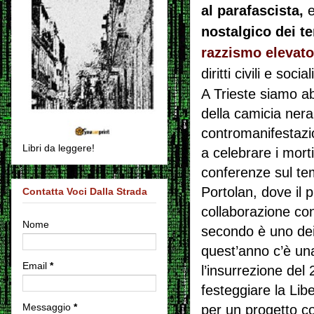
al parafascista,
e
nostalgico dei t
razzismo elevat
diritti civili e so
A Trieste siamo ab
della camicia ner
contromanifestazio
Libri da leggere!
a celebrare i morti
conferenze sul tem
Portolan, dove il 
Contatta Voci Dalla Strada
collaborazione con
Nome
secondo è uno dei 
quest’anno c’è una 
Email
*
l’insurrezione del 
festeggiare la Libe
Messaggio
*
per un progetto c