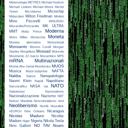
Metereologia
METREX
Michael Hudson
Michael Ledeen
Michael Moore
Michel
Microchip
Temer
Microbioma
Milton Friedman
Midazolam
Minibot
Mino Pecorelli
MINURSO
MK ULTRA
Miocardite/Pericardite
Moderna
MMT
Moby Prince
Moneta
Moira Millan
Monarchia
Moneta alternativa
Monoclonali
Monsanto
Moreno Corelli
Morgan
Mossad
Stanley
Morgellons
Motorola
Movimento 22 marzo
Mozambico
MPS
mRNA
Multinazionali
MUOS
Mumia Abu-Jamal
Munduruku
Musica
NAFTA
Mutui-Subprime
Nakba
Nanopatologie
Naksa
Naomi Klein
Napolitano
Napoli
NATO
NASA
Narcotraffico
nat
Nattokinasi
Nazionalismo
Nazionalizzazione
Nazismo
NBT
Nelson Mandela
Neocolonialismo
neol
Neoliberismo
Nestlé
Neuralink
Nicaragua
nEUROn
New Orleans
Nicolas Maduro
Nicolás
Maduro
Nigeria
Nikola Tesla
Niger
NO TAV
Noam
Nino Galloni