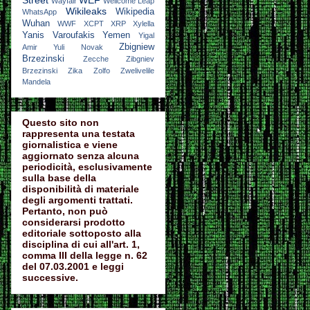
Wayfair
Wellcome Leap
Wikileaks
Wikipedia
WhatsApp
Wuhan
WWF
XCPT
XRP
Xylella
Yanis Varoufakis
Yemen
Yigal
Zbigniew
Amir
Yuli Novak
Brzezinski
Zecche
Zibgniev
Brzezinski
Zika
Zolfo
Zwelivelile
Mandela
Questo sito non
rappresenta una testata
giornalistica e viene
aggiornato senza alcuna
periodicità, esclusivamente
sulla base della
disponibilità di materiale
degli argomenti trattati.
Pertanto, non può
considerarsi prodotto
editoriale sottoposto alla
disciplina di cui all'art. 1,
comma III della legge n. 62
del 07.03.2001 e leggi
successive.