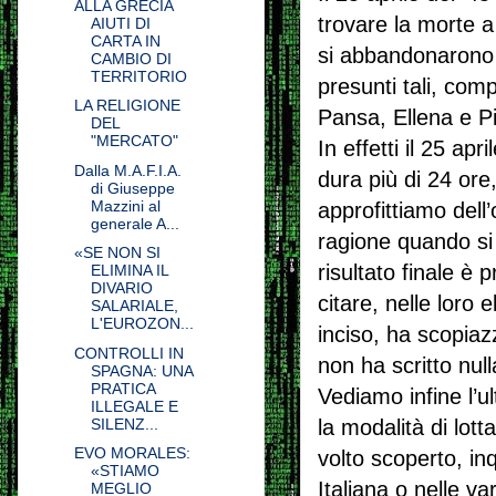
ALLA GRECIA
trovare la morte a
AIUTI DI
CARTA IN
si abbandonarono a
CAMBIO DI
TERRITORIO
presunti tali, comp
LA RELIGIONE
Pansa, Ellena e P
DEL
"MERCATO"
In effetti il 25 apr
Dalla M.A.F.I.A.
dura più di 24 or
di Giuseppe
Mazzini al
approfittiamo del
generale A...
ragione quando si
«SE NON SI
risultato finale è 
ELIMINA IL
DIVARIO
citare, nelle loro 
SALARIALE,
L'EUROZON...
inciso, ha scopiaz
CONTROLLI IN
non ha scritto null
SPAGNA: UNA
PRATICA
Vediamo infine l’u
ILLEGALE E
la modalità di lott
SILENZ...
EVO MORALES:
volto scoperto, inq
«STIAMO
Italiana o nelle va
MEGLIO