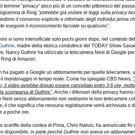
il termine "privacy" poco più di un concetto pittoresco del pass
 programma di Ring
"potrebbe già violare le leggi sulla privacy bi
chiedono il consenso esplicito e informato degli individui prima 
 eseguire il riconoscimento facciale su qualcuno".
ni si sono intensificate solo pochi giorni dopo, nel contesto de
Guthrie
, madre della storica conduttrice del TODAY Show Sava
ve, Nancy Guthrie ha utilizzato la telecamera Nest di Google per
a Ring di Amazon.
non ha pagato a Google un abbonamento per quelle telecamere, u
 il monitoraggio in tempo reale. Come ha spiegato CBS News,
o, il video avrebbe dovuto essere cancellato entro 3-6 ore, mol
la scomparsa di Guthrie"
. Anche i difensori della privacy hanno 
ano Nest senza abbonamento non vedranno le loro telecamere col
e, il che significa che nessuna registrazione verrà archiviata o d
e a poche ore.
o sceriffo della contea di Pima, Chris Nanos, ha annunciato fin d
eo disponibile, in parte perché Guthrie non aveva un abbonamen