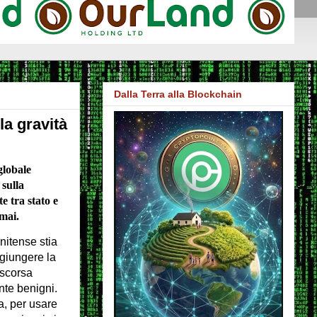
Dalla Terra alla Blockchain
a gravità
globale
sulla
e tra stato e
mai.
nitense stia
giungere la
 scorsa
te benigni.
, per usare