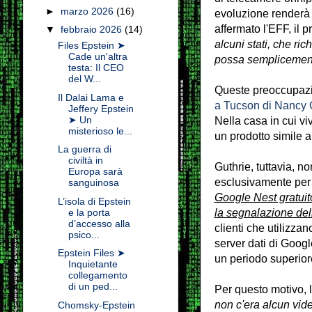
►
marzo 2026
(16)
evoluzione renderà 
affermato l'EFF, il
▼
febbraio 2026
(14)
alcuni stati, che ri
Files Epstein ➤
Cade un'altra
possa semplicemente
testa: Il CEO
del W...
Queste preoccupazio
Il Dalai Lama e
a Tucson di Nancy 
Jeffery Epstein
➤ Un
Nella casa in cui vi
misterioso le...
un prodotto simile 
La guerra di
civiltà in
Guthrie, tuttavia, 
Europa sarà
esclusivamente per
sanguinosa
Google Nest gratuit
L’isola di Epstein
e la porta
la segnalazione del
d’accesso alla
clienti che utilizz
psico...
server dati di Googl
Epstein Files ➤
un periodo superior
Inquietante
collegamento
di un ped...
Per questo motivo, l
non c'era alcun vid
Chomsky-Epstein