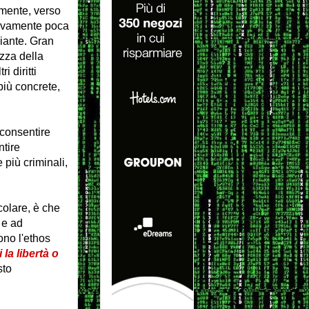
amente, verso
ivamente poca
iante. Gran
zza della
i diritti
più concrete,
 consentire
ntire
 più criminali,
colare, è che
 e ad
ono l'ethos
la libertà o
sto