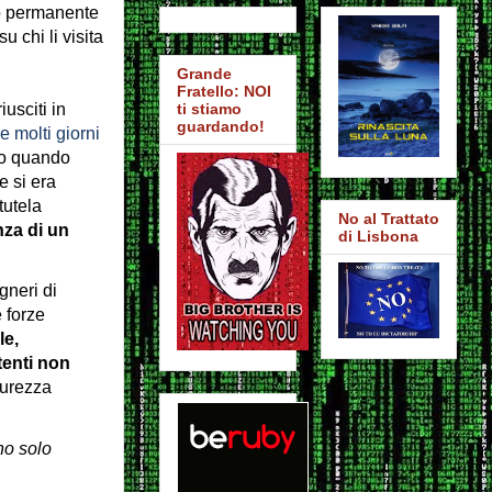
do permanente
 chi li visita
Grande
Fratello: NOI
usciti in
ti stiamo
guardando!
 molti giorni
rlo quando
e si era
tutela
No al Trattato
za di un
di Lisbona
gneri di
 forze
e,
tenti non
curezza
no solo