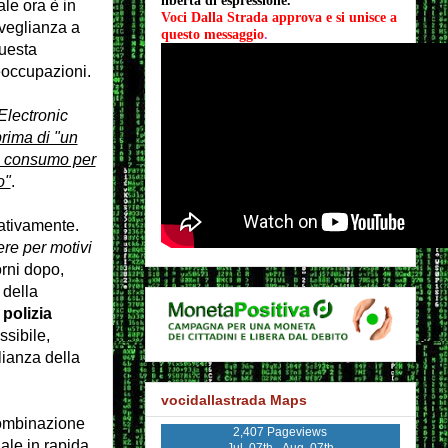
libertà di espressione.
le ora è in
Voci Dalla Strada approva e si unisce a 
rveglianza a
questo messaggio
.
questa
reoccupazioni.
Electronic
rima di "un
di consumo per
o"
.
gativamente.
re per motivi
orni dopo,
 della
polizia
sibile,
lianza della
vocidallastrada Maps
 combinazione
2,407 Pageviews
iale in rapida
Jul. 07th - Aug. 07th