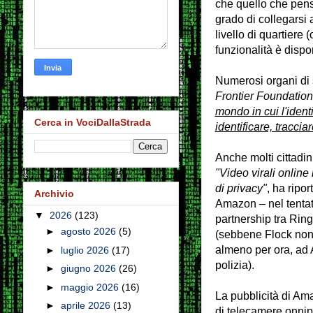
che quello che pens
grado di collegarsi
livello di quartiere 
funzionalità è dispo
Numerosi organi di 
Frontier Foundatio
mondo in cui l'ident
Cerca in VociDallaStrada
identificare, tracci
Anche molti cittadin
"Video virali onlin
di privacy"
, ha ripor
Archivio
Amazon – nel tentat
▼
2026
(123)
partnership tra Ring
►
agosto 2026
(5)
(sebbene Flock non 
almeno per ora, ad A
►
luglio 2026
(17)
polizia).
►
giugno 2026
(26)
►
maggio 2026
(16)
La pubblicità di Ama
►
aprile 2026
(13)
di telecamere onnipr