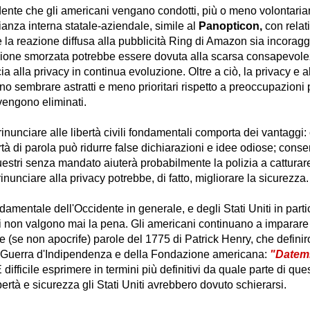
dente che gli americani vengano condotti, più o meno volontari
ianza interna statale-aziendale, simile al
Panopticon,
con relat
 la reazione diffusa alla pubblicità Ring di Amazon sia incoragg
zione smorzata potrebbe essere dovuta alla scarsa consapevole
a alla privacy in continua evoluzione. Oltre a ciò, la privacy e altr
o sembrare astratti e meno prioritari rispetto a preoccupazioni 
engono eliminati.
nunciare alle libertà civili fondamentali comporta dei vantaggi:
ertà di parola può ridurre false dichiarazioni e idee odiose; conse
estri senza mandato aiuterà probabilmente la polizia a catturare
inunciare alla privacy potrebbe, di fatto, migliorare la sicurezza.
mentale dell'Occidente in generale, e degli Stati Uniti in parti
non valgono mai la pena. Gli americani continuano a imparare
 (se non apocrife) parole del 1775 di Patrick Henry, che definir
 Guerra d'Indipendenza e della Fondazione americana:
"Datemi 
È difficile esprimere in termini più definitivi da quale parte di que
rtà e sicurezza gli Stati Uniti avrebbero dovuto schierarsi.