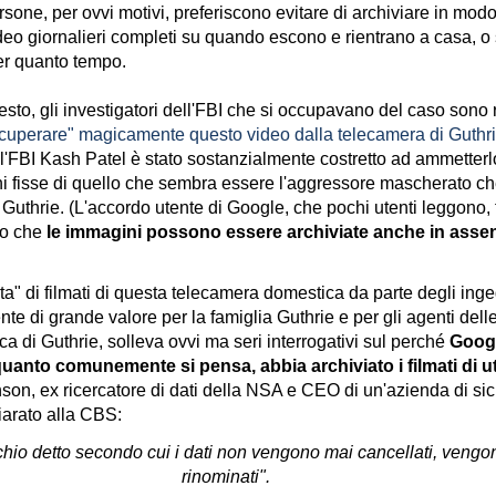
sone, per ovvi motivi, preferiscono evitare di archiviare in mo
eo giornalieri completi su quando escono e rientrano a casa, o su
er quanto tempo.
sto, gli investigatori dell'FBI che si occupavano del caso sono ri
cuperare" magicamente questo video dalla telecamera di Guthrie
dell'FBI Kash Patel è stato sostanzialmente costretto ad ammette
i fisse di quello che sembra essere l'aggressore mascherato ch
i Guthrie. (L'accordo utente di Google, che pochi utenti leggono, 
do che
le immagini possono essere archiviate anche in assen
a" di filmati di questa telecamera domestica da parte degli inge
e di grande valore per la famiglia Guthrie e per gli agenti delle
rca di Guthrie, solleva ovvi ma seri interrogativi sul perché
Googl
uanto comunemente si pensa, abbia archiviato i filmati di u
nson, ex ricercatore di dati della NSA e CEO di un'azienda di si
hiarato alla CBS:
hio detto secondo cui i dati non vengono mai cancellati, vengo
rinominati".