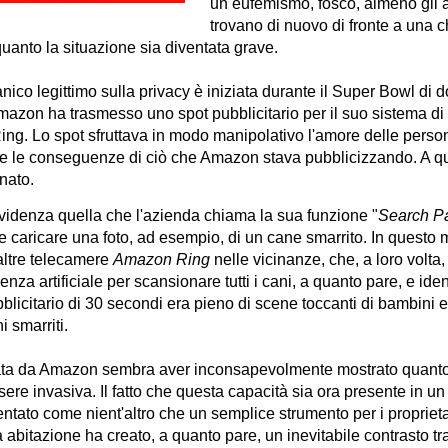
un eufemismo, fosco, almeno gli a
trovano di nuovo di fronte a una c
anto la situazione sia diventata grave.
anico legittimo sulla privacy è iniziata durante il Super Bowl di 
Amazon ha trasmesso uno spot pubblicitario per il suo sistema di
ng. Lo spot sfruttava in modo manipolativo l'amore delle person
re le conseguenze di ciò che Amazon stava pubblicizzando. A qu
nato.
videnza quella che l'azienda chiama la sua funzione "
Search Pa
le caricare una foto, ad esempio, di un cane smarrito. In questo 
altre telecamere
Amazon Ring
nelle vicinanze, che, a loro volta,
enza artificiale per scansionare tutti i cani, a quanto pare, e iden
bblicitario di 30 secondi era pieno di scene toccanti di bambini 
i smarriti.
zzata da Amazon sembra aver inconsapevolmente mostrato quant
ere invasiva. Il fatto che questa capacità sia ora presente in un
entato come nient'altro che un semplice strumento per i proprieta
 abitazione ha creato, a quanto pare, un inevitabile contrasto tra