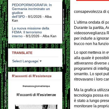
PEDOPORMOGRAFIA: In
Germania incriminato un
consapevolezza di qu
giudice
dell'SPD
- 8/1/2026
- Alba
Kan
L'ultima ondata di p
Durante la partita, 
La nuova missione della
FEMA: Il terrorismo
videosorveglianza Ri
interno
- 8/1/2026
- Alba Kan
per indurle a ignora
trucco non ha funzio
Lo spot metteva in e
TRANSLATE
alla quale è possibi
Select Language
▼
attiveranno diverse 
programmi di intellig
smarrito. Lo spot pu
R'acconti di R'esistenze
ritrovavano i loro can
Ma la grafica utili
tecnologia possa ess
è stato a lungo pres
monitorare la propria