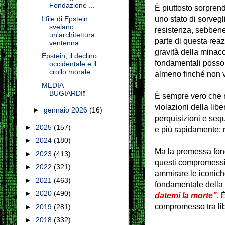
Fondazione ...
È piuttosto sorpren
uno stato di sorvegl
I file di Epstein
svelano
resistenza, sebbene
un'architettura
parte di questa rea
ventenna...
gravità della minacci
Epstein, il declino
fondamentali posson
occidentale e il
crollo morale...
almeno finché non v
MEDIA
BUGIARDI❗️
È sempre vero che ri
violazioni della lib
►
gennaio 2026
(16)
perquisizioni e sequ
►
2025
(157)
e più rapidamente; r
►
2024
(180)
Ma la premessa fonda
►
2023
(413)
questi compromessi 
►
2022
(321)
ammirare le iconiche
►
2021
(463)
fondamentale della
►
2020
(490)
datemi la morte"
. 
compromesso tra libe
►
2019
(281)
►
2018
(332)