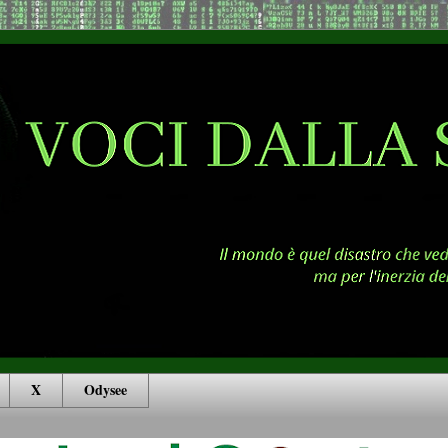
X
Odysee