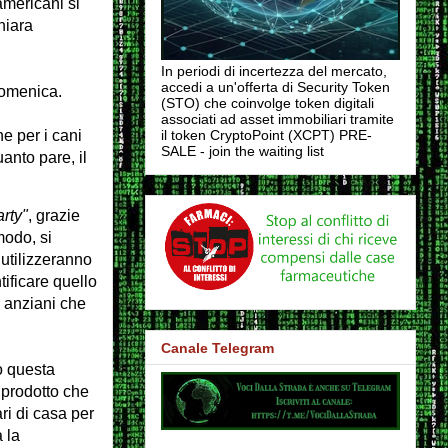
mericani si
hiara
In periodi di incertezza del mercato,
accedi a un'offerta di Security Token
domenica.
(STO) che coinvolge token digitali
associati ad asset immobiliari tramite
e per i cani
il token CryptoPoint (XCPT) PRE-
SALE - join the waiting list
anto pare, il
rty"
, grazie
modo, si
 utilizzeranno
tificare quello
e anziani che
Canale Telegram
o questa
 prodotto che
ri di casa per
 la