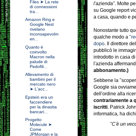
Files ➤ La rete
l'azienda".
Molte per
di connessioni
su Google report vid
tra...
a casa, quando e p
Amazon Ring e
Google Nest
rivelano
Nonostante tutto que
inconsapevolm
qualche modo a
"re
en...
dopo
. Il direttore 
Quanto è
pubblicò le immagin
coinvolto
Macron nella
introdotto in casa d
palude di
l'azienda afferman
Pedofili...
abbonamento.)
Allevamento di
bambini per il
Sebbene la "scopert
mercato nero
Google sia ovviament
➤ L'acc...
dell'ordine alla rice
Epstein era un
contrariamente a q
faccendiere
per la dinastia
iscritti
. Patrick Joh
bancari...
informatica, ha dic
Progetto
"C'è un vecc
Molecule ➤
Come
JPMorgan e la