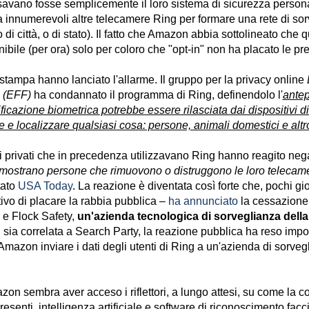
avano fosse semplicemente il loro sistema di sicurezza persona
 a innumerevoli altre telecamere Ring per formare una rete di so
(o di città, o di stato). Il fatto che Amazon abbia sottolineato che 
nibile (per ora) solo per coloro che "opt-in" non ha placato le p
stampa hanno lanciato l'allarme. Il gruppo per la privacy online
n (EFF)
ha condannato il programma di Ring, definendolo l'
antep
ificazione biometrica potrebbe essere rilasciata dai dispositivi 
are e localizzare qualsiasi cosa: persone, animali domestici e altr
i privati ​​che in precedenza utilizzavano Ring hanno reagito ne
e mostrano persone che rimuovono o distruggono le loro telecame
tato
USA Today
. La reazione è diventata così forte che, pochi gi
ivo di placare la rabbia pubblica –
ha annunciato
la cessazione
 e Flock Safety,
un'azienda tecnologica di sorveglianza della 
sia correlata a Search Party, la reazione pubblica ha reso impos
mazon inviare i dati degli utenti di Ring a un'azienda di sorveg
zon sembra aver acceso i riflettori, a lungo attesi, su come la
esenti, intelligenza artificiale e software di riconoscimento facc