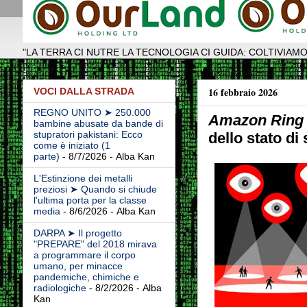
"LA TERRA CI NUTRE LA TECNOLOGIA CI GUIDA: COLTIVIAMO
16 febbraio 2026
VOCI DALLA STRADA
REGNO UNITO ➤ 250.000
Amazon Ring 
bambine abusate da bande di
stupratori pakistani: Ecco
dello stato di 
come è iniziato (1
parte)
- 8/7/2026
- Alba Kan
L'Estinzione dei metalli
preziosi ➤ Quando si chiude
l'ultima porta per la classe
media
- 8/6/2026
- Alba Kan
DARPA ➤ Il progetto
"PREPARE" del 2018 mirava
a programmare il corpo
umano, per minacce
pandemiche, chimiche e
radiologiche
- 8/2/2026
- Alba
Kan