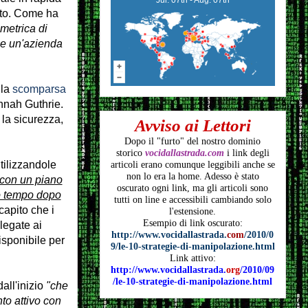
ato. Come ha
ometrica di
che un'azienda
lla
scomparsa
nnah Guthrie.
 la sicurezza,
Avviso ai Lettori
Dopo il "furto" del nostro dominio
storico
vocidallastrada.com
i link degli
tilizzandole
articoli
erano comunque leggibili anche se
non lo era la home. Adesso è stato
"con un piano
oscurato ogni link, ma gli articoli
sono
to tempo dopo
tutti on line e accessibili cambiando solo
capito che i
l'estensione.
Esempio di link oscurato:
legate ai
http://www.vocidallastrada.
com
/2010/0
isponibile per
9/le-10-strategie-di-manipolazione.html
Link attivo:
http://www.vocidallastrada.
org
/2010/09
/le-10-strategie-di-manipolazione.html
all'inizio
"che
to attivo con