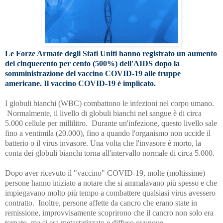
Le Forze Armate degli Stati Uniti hanno registrato un aumento
del cinquecento per cento (500%) dell'AIDS dopo la
somministrazione del vaccino COVID-19 alle truppe
americane. Il vaccino COVID-19 è implicato.
I globuli bianchi (WBC) combattono le infezioni nel corpo umano.
Normalmente, il livello di globuli bianchi nel sangue è di circa
5.000 cellule per millilitro. Durante un'infezione, questo livello sale
fino a ventimila (20.000), fino a quando l'organismo non uccide il
batterio o il virus invasore. Una volta che l'invasore è morto, la
conta dei globuli bianchi torna all'intervallo normale di circa 5.000.
Dopo aver ricevuto il "vaccino" COVID-19, molte (moltissime)
persone hanno iniziato a notare che si ammalavano più spesso e che
impiegavano molto più tempo a combattere qualsiasi virus avessero
contratto. Inoltre, persone affette da cancro che erano state in
remissione, improvvisamente scoprirono che il cancro non solo era
tornato, ma si era metastatizzato e diffuso ovunque.