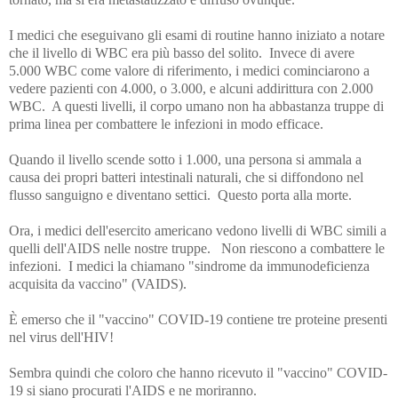
I medici che eseguivano gli esami di routine hanno iniziato a notare
che il livello di WBC era più basso del solito. Invece di avere
5.000 WBC come valore di riferimento, i medici cominciarono a
vedere pazienti con 4.000, o 3.000, e alcuni addirittura con 2.000
WBC. A questi livelli, il corpo umano non ha abbastanza truppe di
prima linea per combattere le infezioni in modo efficace.
Quando il livello scende sotto i 1.000, una persona si ammala a
causa dei propri batteri intestinali naturali, che si diffondono nel
flusso sanguigno e diventano settici. Questo porta alla morte.
Ora, i medici dell'esercito americano vedono livelli di WBC simili a
quelli dell'AIDS nelle nostre truppe. Non riescono a combattere le
infezioni. I medici la chiamano "sindrome da immunodeficienza
acquisita da vaccino" (VAIDS).
È emerso che il "vaccino" COVID-19 contiene tre proteine presenti
nel virus dell'HIV!
Sembra quindi che coloro che hanno ricevuto il "vaccino" COVID-
19 si siano procurati l'AIDS e ne moriranno.