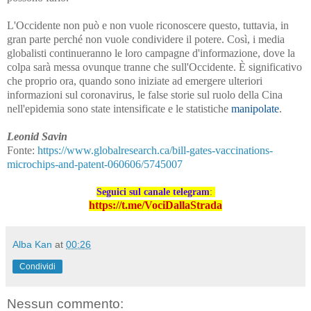
L'Occidente non può e non vuole riconoscere questo, tuttavia, in
gran parte perché non vuole condividere il potere. Così, i media
globalisti continueranno le loro campagne d'informazione, dove la
colpa sarà messa ovunque tranne che sull'Occidente. È significativo
che proprio ora, quando sono iniziate ad emergere ulteriori
informazioni sul coronavirus, le false storie sul ruolo della Cina
nell'epidemia sono state intensificate e le statistiche
manipolate
.
Leonid Savin
Fonte:
https://www.globalresearch.ca/bill-gates-vaccinations-
microchips-and-patent-060606/5745007
Seguici sul canale telegram
:
https://t.me/VociDallaStrada
Alba Kan
at
00:26
Condividi
Nessun commento: