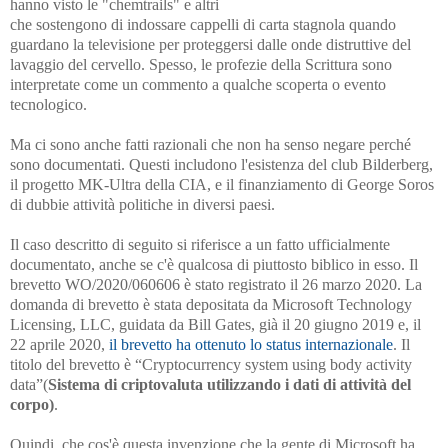
hanno visto le "chemtrails" e altri
che sostengono di indossare cappelli di carta stagnola quando
guardano la televisione per proteggersi dalle onde distruttive del
lavaggio del cervello. Spesso, le profezie della Scrittura sono
interpretate come un commento a qualche scoperta o evento
tecnologico.
Ma ci sono anche fatti razionali che non ha senso negare perché
sono documentati. Questi includono l'esistenza del club Bilderberg,
il progetto MK-Ultra della CIA, e il finanziamento di George Soros
di dubbie attività politiche in diversi paesi.
Il caso descritto di seguito si riferisce a un fatto ufficialmente
documentato, anche se c'è qualcosa di piuttosto biblico in esso. Il
brevetto WO/2020/060606 è stato registrato il 26 marzo 2020. La
domanda di brevetto è stata depositata da Microsoft Technology
Licensing, LLC, guidata da Bill Gates, già il 20 giugno 2019 e, il
22 aprile 2020,
il brevetto ha ottenuto lo status internazionale
. Il
titolo del brevetto è
“Cryptocurrency system using body activity
data”(
Sistema di criptovaluta utilizzando i dati di attività del
corpo)
.
Quindi, che cos'è questa invenzione che la gente di Microsoft ha