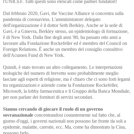
l'UNICEF. Tutti questi sono elencati come partner fondatori!
Dal febbraio 2020, Gavi, the Vaccine Alliance si concentra sulla
pandemia di coronavirus. L'amministratore delegato
dell'organizzazione è il dottor Seth Berkley. Anche se la sede di
Gavi, è a Ginevra, Berkley stesso, un epidemiologo di formazione,
è di New York. Dalla fine degli anni '80, ha passato otto anni a
lavorare alla Fondazione Rockefeller ed è membro del Council on
Foreign Relations. È anche un membro del consiglio consultivo
dell'Acumen Fund di New York.
Quindi, è stato trovato un altro collegamento. Le interpretazioni
teologiche del numero di brevetto sono probabilmente meglio
lasciate agli esperti di religione, ma è chiaro che ci sono forti legami
tra organizzazioni e aziende come la Fondazione Rockefeller,
Microsoft, la lobby farmaceutica e il Gruppo della Banca Mondiale,
per non parlare dei fornitori di servizi secondari.
Stanno cercando di giocare il ruolo di un governo
sovranazionale
concentrandosi costantemente sul fatto che, al
giorno d'oggi, i governi nazionali non possono far fronte da soli a
epidemie, malattie, carestie, ecc. Ma, come ha dimostrato la Cina,
possono farlo.