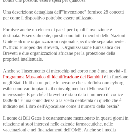
bonus che possono essere spesi per qualcosa.
Una descrizione dettagliata dell'"invenzione" fornisce 28 concetti
per come il dispositivo potrebbe essere utilizzato.
Fornisce anche un elenco di paesi per i quali l'invenzione è
destinata. Essenzialmente, questi sono tutti i membri delle Nazioni
Unite e alcune organizzazioni regionali specificate separatamente -
l'Ufficio Europeo dei Brevetti, l'Organizzazione Eurasiatica dei
Brevetti e due organizzazioni africane per la protezione della
proprietà intellettuale.
Anche se l'inserimento di microchip nel corpo non è una novità - il
Programma Massonico di Identificazione dei Bambini
è in funzione
negli Stati Uniti da un po', e le persone che si definiscono cyborg
esibiscono vari impianti - il coinvolgimento di Microsoft è
interessante. E perché al brevetto è stato dato il numero di codice
0
6
0
6
0
6
? È una coincidenza o la scelta deliberata di quello che è
indicato nel Libro dell'Apocalisse come il numero della bestia?
Il nome di Bill Gates è costantemente menzionato in questi giorni in
relazione ai suoi interessi nelle aziende farmaceutiche, nelle
vaccinazioni e nei finanziamenti dell'OMS. Anche se i media