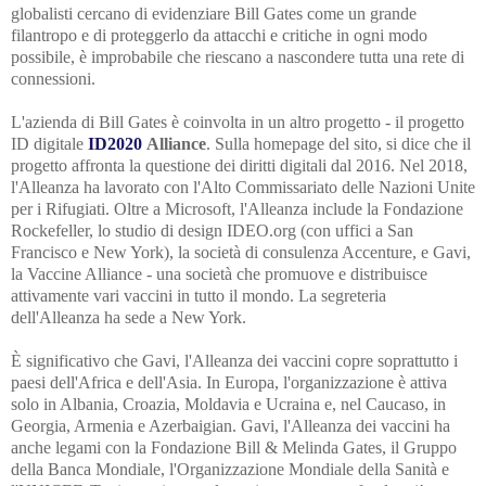
globalisti cercano di evidenziare Bill Gates come un grande
filantropo e di proteggerlo da attacchi e critiche in ogni modo
possibile, è improbabile che riescano a nascondere tutta una rete di
connessioni.
L'azienda di Bill Gates è coinvolta in un altro progetto - il progetto
ID digitale
ID2020
Alliance
. Sulla homepage del sito, si dice che il
progetto affronta la questione dei diritti digitali dal 2016. Nel 2018,
l'Alleanza ha lavorato con l'Alto Commissariato delle Nazioni Unite
per i Rifugiati. Oltre a Microsoft, l'Alleanza include la Fondazione
Rockefeller, lo studio di design IDEO.org (con uffici a San
Francisco e New York), la società di consulenza Accenture, e Gavi,
la Vaccine Alliance - una società che promuove e distribuisce
attivamente vari vaccini in tutto il mondo. La segreteria
dell'Alleanza ha sede a New York.
È significativo che Gavi, l'Alleanza dei vaccini copre soprattutto i
paesi dell'Africa e dell'Asia. In Europa, l'organizzazione è attiva
solo in Albania, Croazia, Moldavia e Ucraina e, nel Caucaso, in
Georgia, Armenia e Azerbaigian. Gavi, l'Alleanza dei vaccini ha
anche legami con la Fondazione Bill & Melinda Gates, il Gruppo
della Banca Mondiale, l'Organizzazione Mondiale della Sanità e