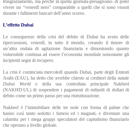
Ringraziamento, ma perché in quella giornata-presagivano- di poter
vivere un “venerdì nero” comparabile a quelli che si sono vissuti
durante i fallimenti bancari dell’anno scorso.
L’effetto Dubai
Le conseguenze della crisi del debito di Dubai ha avuto delle
ripercussioni, venerdì, in tutto il mondo, creando il timore di
un’altra ondata di agitazione finanziaria e dimostrando quanto
vulnerabile continua ad essere l’economia mondiale nonostante gli
incipienti segni di recupero.
La crisi è cominciata mercoledì quando Dubai, parte degli Emirati
Arabi (EAU), ha detto che avrebbe chiesto ai creditori della statale
Dubai World
e della sua controllata principale
Nakheel
(NAKHD:UL)
di sospendere i pagamenti di miliardi di dollari di
debito come un primo passo per una ristrutturazione.
Nakheel è l’immobiliare delle tre isole con forma di palme che
hanno così tanto sedotto i famosi ed i magnati,
e diventare
una
calamita per i mega gruppi speculatori del capitalismo finanziario
che operano a livello globale.