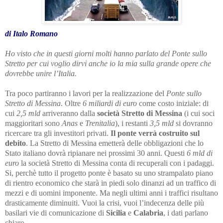
di Italo Romano
Ho visto che in questi giorni molti hanno parlato del Ponte sullo
Stretto per cui voglio dirvi anche io la mia sulla grande opere che
dovrebbe unire l’Italia.
Tra poco partiranno i lavori per la realizzazione del
Ponte sullo
Stretto di Messina
. Oltre
6 miliardi di euro
come costo iniziale: di
cui
2,5 mld
arriveranno dalla
società Stretto di Messina
(i cui soci
maggioritari sono
Anas
e
Trenitalia
), i restanti
3,5 mld
si dovranno
ricercare tra gli investitori privati.
Il ponte verrà costruito sul
debito
. La Stretto di Messina emetterà delle obbligazioni che lo
Stato italiano dovrà ripianare nei prossimi 30 anni. Questi
6 mld di
euro
la società Stretto di Messina conta di recuperali con i padaggi.
Si, perchè tutto il progetto ponte è basato su uno strampalato piano
di rientro economico che starà in piedi solo dinanzi ad un traffico di
mezzi e di uomini imponente. Ma negli ultimi anni i traffici risultano
drasticamente diminuiti. Vuoi la crisi, vuoi l’indecenza delle più
basilari vie di comunicazione di
Sicilia
e
Calabria
, i dati parlano
chiaro.