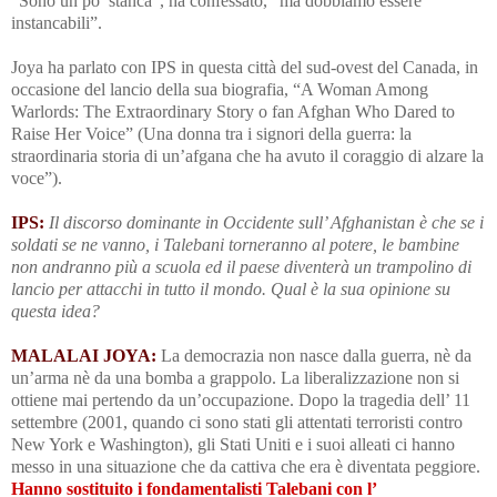
“Sono un po’ stanca”, ha confessato, “ma dobbiamo essere
instancabili”.
Joya ha parlato con IPS
in questa città del sud-ovest del Canada,
in
occasione del lancio della sua biografia
, “A Woman Among
Warlords: The Extraordinary Story o fan Afghan Who Dared to
Raise Her Voice” (Una donna tra i signori della guerra: la
straordinaria storia di un’afgana che ha avuto il coraggio di alzare la
voce”).
IPS:
Il discorso dominante in Occidente sull’ Afghanistan è che se i
soldati se ne vanno, i Talebani torneranno al potere, le bambine
non andranno più a scuola ed il paese diventerà
un trampolino di
lancio per attacchi in tutto il mondo
. Qual è la sua opinione su
questa idea?
MALALAI JOYA:
La democrazia non nasce dalla guerra, nè da
un’arma nè da una bomba a grappolo. La liberalizzazione non si
ottiene mai pertendo da un’occupazione. Dopo la tragedia dell’ 11
settembre (2001, quando ci sono stati gli attentati terroristi contro
New York e Washington), gli Stati Uniti e i suoi alleati ci hanno
messo in una situazione che da cattiva che era è diventata peggiore.
Hanno sostituito i fondamentalisti Talebani con l’