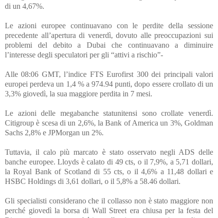
di un 4,67%.
Le azioni europee continuavano con le perdite della sessione
precedente all’apertura di venerdì, dovuto alle preoccupazioni sui
problemi del debito a Dubai che continuavano a diminuire
l’interesse degli speculatori per gli “attivi a rischio”-
Alle 08:06 GMT, l’indice FTS Eurofirst 300 dei principali valori
europei perdeva un 1,4 % a 974.94 punti, dopo essere crollato di un
3,3% giovedì, la sua maggiore perdita in 7 mesi.
Le azioni delle megabanche statunitensi sono crollate venerdì.
Citigroup è scesa di un 2,6%, la Bank of America un 3%, Goldman
Sachs 2,8% e JPMorgan un 2%.
Tuttavia, il calo più marcato
è stato osservato
negli ADS delle
banche europee. Lloyds è calato di 49 cts, o il 7,9%, a 5,71 dollari,
la Royal Bank of Scotland di 55 cts, o il 4,6% a 11,48 dollari e
HSBC Holdings di 3,61 dollari, o il 5,8% a 58.46 dollari.
Gli specialisti considerano che il collasso non è stato maggiore non
perché giovedì la borsa di Wall Street era chiusa per la festa del