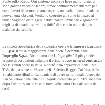
Ponte sullo Stretto. Qui esistono ancora le linee mono-rotaia, ci
sono galleria vecchie 50 anni, strade continuamente interotte per
eterni lavori di ammodernamento, che, una volta ultimati risultano
nuovamente obsoleti. Vogliono costruire un Ponte in mezzo al
nulla! Vogliono distruggere habitat naturali millenari e sgombrare
migliaia di cittadini senza possibilità di scelta in nome del più
malefico dei profitti.
La società appaltatrice della ciclopica opera è la
Imprese Eurolink
S.C.p.a.
il cui la maggioranza delle quote è detenuta dalla
Impregilo S.p.a.
. Ricordiamo che la
Impregilo
è il più grande
gruppo di costruzioni italiano e il primo gruppo
general contractor
per le grandi opere in Italia. Nonchè ditta appaltatrice delle linee
TAV, del passante di Mestre, della Salerno-Reggio Calabria, dello
Smaltimento rifiuti in Campania e di opere minori quali l’ospedale
San Salvatore della città de L’Aquila dichiarato per il 90% inagibile
dopo l’ultimo sisma e costato nove volte tanto l’iniziale stima dei
costi!