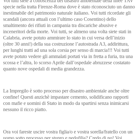
Voi tutti siete a conoscenza del disastro ambientale della linee TAV
specie nella tratta Firenze-Roma dove è stato riconosciuto un danno
inestimabile del patrimonio naturale italiano. Voi tutti ricordate gli
scandali (ancora attuali con l’ultimo caso Cosentino) dello
smaltimento dei rifiuti in campania tra discariche abusive e
inceneritori della morte. Voi tutti, se almeno una volta siete stati in
Calabria, avete potuto ammirare lo stato in cui versa dell’inizio
(oltre 30 anni!) della sua costruzione l’autostrada A3, addirittura,
per lunghi tratti ad una sola corsia per senso di marcia!!! Voi tutti
avete potuto vedere gli ammalati portati via in fretta a furia, tra una
scossa e l’altra, lo scorso Aprile dall’ospedale abruzzese costatato
quanto nove ospedali di media grandezza.
La Impregilo è sotto processo per disastro ambientale anche oltre
confine! Questi anzichè impastare cemento, solidificano rapporti
con mafie e uomini di Stato in modo da spartirsi senza inimicarsi
nessuno il ricco piatto.
Ora voi fareste uscire vostra figlia/o e vostra sorella/fratello con un
uomo sotto processo per stupro e pedofilia? Credo di no! Voi