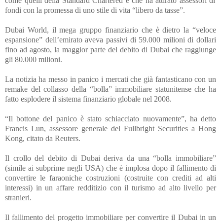
come quelli della Standard Chartered e che ha attirato assessori di
fondi con la promessa di uno stile di vita “libero da tasse”.
Dubai World, il mega gruppo finanziario che è dietro la “veloce
espansione” dell’emirato aveva passivi di 59.000 milioni di dollari
fino ad agosto, la maggior parte del debito di Dubai che raggiunge
gli 80.000 milioni.
La notizia ha messo in panico i mercati che già fantasticano con un
remake del collasso della “bolla” immobiliare statunitense che ha
fatto esplodere il sistema finanziario globale nel 2008.
“Il bottone del panico è stato schiacciato nuovamente”, ha detto
Francis Lun, assessore generale del Fullbright Securities a Hong
Kong, citato da Reuters.
Il crollo del debito di Dubai deriva da una “bolla immobiliare”
(simile ai subprime negli USA) che è implosa dopo il fallimento di
convertire le faraoniche costruzioni (costruite con crediti ad alti
interessi) in un affare redditizio con il turismo ad alto livello per
stranieri.
Il fallimento del progetto immobiliare per convertire il Dubai in un