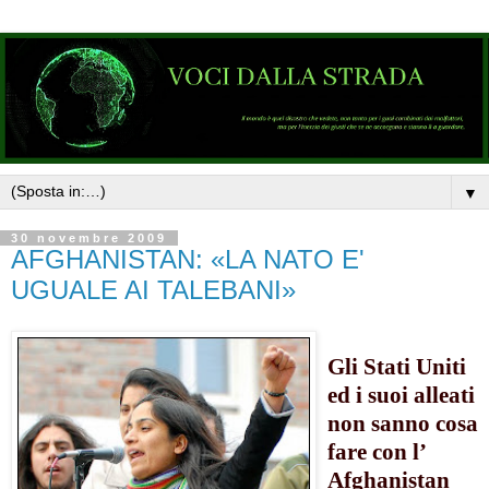
▼
30 novembre 2009
AFGHANISTAN: «LA NATO E'
UGUALE AI TALEBANI»
Gli Stati Uniti
ed i suoi alleati
non sanno cosa
fare con l’
Afghanistan