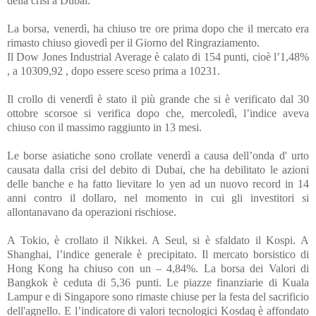
della crisi a Dubai.
La borsa, venerdì, ha chiuso tre ore prima dopo che il mercato era
rimasto chiuso giovedì per il Giorno del Ringraziamento.
Il
Dow Jones Industrial Average
è calato di 154 punti, cioè l’1,48%
, a 10309,92 , dopo essere sceso prima a 10231.
Il crollo di venerdì è stato il più grande che si è verificato dal 30
ottobre scorso
e si verifica dopo che
, mercoledì, l’indice aveva
chiuso con il massimo raggiunto in 13 mesi.
Le borse asiatiche sono crollate venerdì a causa dell’onda d' urto
causata dalla crisi del debito di Dubai, che ha debilitato le azioni
delle banche e ha fatto lievitare lo yen ad un nuovo record in 14
anni contro il dollaro, nel momento in cui gli investitori si
allontanavano da operazioni rischiose.
A Tokio, è crollato il Nikkei. A Seul, si è sfaldato il Kospi. A
Shanghai, l’indice generale è precipitato. Il mercato borsistico di
Hong Kong ha chiuso con un – 4,84%. La borsa dei Valori di
Bangkok è ceduta di 5,36 punti. Le piazze finanziarie di Kuala
Lampur e di Singapore sono rimaste chiuse
per la festa del sacrificio
dell'agnello
. E l’indicatore di valori tecnologici Kosdaq è affondato