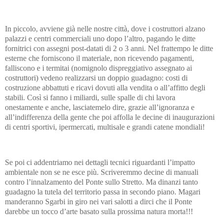
In piccolo, avviene già nelle nostre città, dove i costruttori alzano
palazzi e centri commerciali uno dopo l’altro, pagando le ditte
fornitrici con assegni post-datati di 2 o 3 anni. Nel frattempo le ditte
esterne che forniscono il materiale, non ricevendo pagamenti,
falliscono e i termitai (nomignolo dispreggiativo assegnato ai
costruttori) vedeno realizzarsi un doppio guadagno: costi di
costruzione abbattuti e ricavi dovuti alla vendita o all’affitto degli
stabili. Così si fanno i miliardi, sulle spalle di chi lavora
onestamente e anche, lasciatemelo dire, grazie all’ignoranza e
all’indifferenza della gente che poi affolla le decine di inaugurazioni
di centri sportivi, ipermercati, multisale e grandi catene mondiali!
Se poi ci addentriamo nei dettagli tecnici riguardanti l’impatto
ambientale non se ne esce più. Scriveremmo decine di manuali
contro l’innalzamento del Ponte sullo Stretto. Ma dinanzi tanto
guadagno la tutela del territorio passa in secondo piano. Magari
manderanno Sgarbi in giro nei vari salotti a dirci che il Ponte
darebbe un tocco d’arte basato sulla prossima natura morta!!!