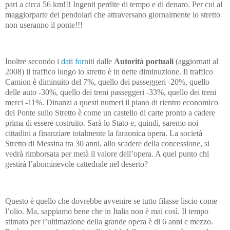
pari a circa 56 km!!! Ingenti perdite di tempo e di denaro. Per cui al
maggiorparte dei pendolari che attraversano giornalmente lo stretto
non useranno il ponte!!!
Inoltre secondo i
dati forniti
dalle
Autorità portuali
(aggiornati al
2008) il traffico lungo lo stretto è in nette diminuzione. Il traffico
Camion è diminuito del 7%, quello dei passeggeri -20%, quello
delle auto -30%, quello dei treni passeggeri -33%, quello dei treni
merci -11%. Dinanzi a questi numeri il piano di rientro economico
del Ponte sullo Stretto è come un castello di carte pronto a cadere
prima di essere costruito. Sarà lo Stato e, quindi, saremo noi
cittadini a finanziare totalmente la faraonica opera. La società
Stretto di Messina tra 30 anni, allo scadere della concessione, si
vedrà rimborsata per metà il valore dell’opera. A quel punto chi
gestirà l’abominevole cattedrale nel deserto?
Questo è quello che dovrebbe avvenire se tutto filasse liscio come
l’olio. Ma, sappiamo bene che in Italia non è mai così. Il tempo
stimato per l’ultimazione della grande opera è di 6 anni e mezzo.