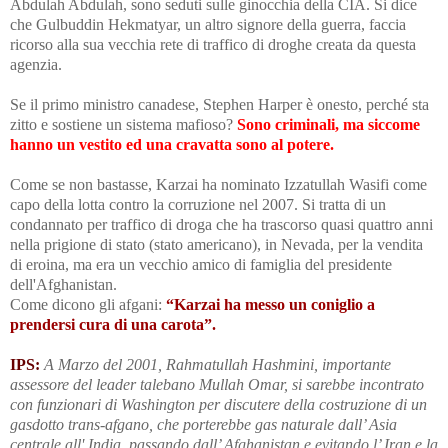
Abdulah Abdulah, sono seduti sulle ginocchia della CIA. Si dice
che Gulbuddin Hekmatyar, un altro signore della guerra, faccia
ricorso alla sua vecchia rete di traffico di droghe creata da questa
agenzia.
Se il primo ministro canadese, Stephen Harper è onesto, perché sta
zitto e sostiene un sistema mafioso?
Sono criminali, ma siccome
hanno un vestito ed una cravatta sono al potere.
Come se non bastasse, Karzai ha nominato Izzatullah Wasifi come
capo della lotta contro la corruzione nel 2007.
Si tratta di un
condannato per traffico di droga che ha trascorso quasi quattro anni
nella prigione di stato (stato americano), in Nevada, per la vendita
di eroina, ma era un vecchio amico di famiglia del presidente
dell'Afghanistan.
Come dicono gli afgani:
“Karzai ha messo un coniglio a
prendersi cura di una carota”.
IPS:
A Marzo del 2001, Rahmatullah Hashmini, importante
assessore del leader talebano
Mullah
Omar, si sarebbe incontrato
con funzionari di Washington per discutere della costruzione di un
gasdotto trans-afgano, che porterebbe gas naturale dall’ Asia
centrale all' India, passando dall’ Afghanistan e evitando l’ Iran e la