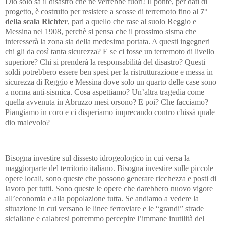
Dio solo sa il disastro che ne verrebbe fuori! Il ponte, per dati di
progetto, è costruito per resistere a scosse di terremoto fino al
7°
della scala Richter
, pari a quello che rase al suolo Reggio e
Messina nel 1908, perchè si pensa che il prossimo sisma che
interesserà la zona sia della medesima portata. A questi ingegneri
chi gli da così tanta sicurezza? E se ci fosse un terremoto di livello
superiore? Chi si prenderà la responsabilità del disastro? Questi
soldi potrebbero essere ben spesi per la ristrutturazione e messa in
sicurezza di Reggio e Messina dove solo un quarto delle case sono
a norma anti-sismica. Cosa aspettiamo? Un’altra tragedia come
quella avvenuta in Abruzzo mesi orsono? E poi? Che facciamo?
Piangiamo in coro e ci disperiamo imprecando contro chissà quale
dio malevolo?
Bisogna investire sul dissesto idrogeologico in cui versa la
maggiorparte del territorio italiano. Bisogna investire sulle piccole
opere locali, sono queste che possono generare ricchezza e posti di
lavoro per tutti. Sono queste le opere che darebbero nuovo vigore
all’economia e alla popolazione tutta. Se andiamo a vedere la
situazione in cui versano le linee ferroviare e le “grandi” strade
sicialiane e calabresi potremmo percepire l’immane inutilità del