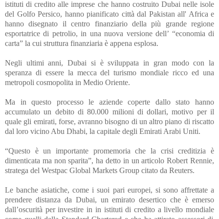
istituti di credito alle imprese che hanno costruito Dubai nelle isole
del Golfo Persico,
hanno pianificato città dal Pakistan all' Africa e
hanno disegnato il centro finanziario della più grande regione
esportatrice di petrolio, in una nuova versione dell’ “economia di
carta” la cui struttura finanziaria è appena esplosa.
Negli ultimi anni, Dubai si è sviluppata in gran modo con la
speranza di essere la mecca del turismo mondiale ricco ed una
metropoli cosmopolita in Medio Oriente.
Ma in questo processo le aziende coperte dallo stato hanno
accumulato un debito di 80.000 milioni di dollari, motivo per il
quale gli emirati, forse, avranno bisogno di un altro piano di riscatto
dal loro vicino Abu Dhabi, la capitale degli Emirati Arabi Uniti.
“Questo è un importante promemoria che la crisi creditizia è
dimenticata ma non sparita”, ha detto in un articolo Robert Rennie,
stratega del Westpac Global Markets Group citato da Reuters.
Le banche asiatiche, come i suoi pari europei, si sono affrettate a
prendere distanza da Dubai, un emirato desertico che è emerso
dall’oscurità per investire in
in istituti di credito
a livello mondiale