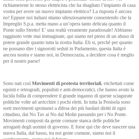
richiamereste lo stesso elettricista che ha sbagliato l’impianto di casa
vostra per avere un nuovo impianto elettrico? La risposta è ancora
no! Eppure noi italiani stiamo silenziosamente consentendo che la
Impregilo S.p.a. metta mano a un’opera tanto delicata quanto il
Ponte sullo Stretto! E’ una realtà veramente paradossale! Abbiamo
raggiunto vette mai immaginate, qui siamo nel pieno di un abuso di
potere grande quanto tutta la nostra Italia. Eh si, perchè per quanto
ne possano dire i signorotti seduti in Parlamento, questa Italia è
ancora nostra e siamo noi, in Democrazia, a decidere cosa è meglio
per il nostro paese!
Sono nati così
Movimenti di protesta territoriali
, etichettati come
egoisti e retrogradi, populisti e anti-democratici, che hanno avuto la
lucida follia di comprendere il grande inganno di queste sciagurate
politiche volte ad arricchire i pochi eletti. In tutta la Penisola sono
sorti movimenti spontanei a difesa dei più basilari diritti di ogni
cittadino, dai No Tav ai No dal Molin passando per i No Ponte.
Movimenti composti da gente comune stanca delle politiche
arroganti degli uomini di governo. E forse qui che deve nascere una
nuova Italia, dal basso, tra noi gente comune, siamo noi il