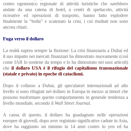
centro egemonico regionale di attività turistiche che sarebbero
andate da una catena di hotel, a centri di spettacolo, attività
ricreative ed operazioni di trasporto, hanno fatto esplodere
finalmente la “bolla” e scatenato la crisi, i cui risultati non sono
ancora chiari.
Fuga verso il dollaro
La realtà supera sempre la finzione: La crisi finanziaria a Dubai ed
il suo impatto nei mercati finanziari ha dimostrato nuovamente (così
come IAR lo sostiene da tempo e lo ha dimostrato nei suoi articoli)
che
il dollaro USA è il rifugio del capitalismo transnazionale
(statale e privato) in epoche di cataclismi.
Dopo il collasso a Dubai, gli speculatori internazionali ad alto
livello si sono rifugiati nel dollaro in Europa in mezzo ai timori che
possono trasformare questo comportamento in generale tendenza a
livello mondiale,
secondo il
Wall Street Journal.
A causa di questo, il dollaro ha
guadagnato
nelle operazioni
europee di giovedì, dopo aver registrato significative cadute in Asia,
dove ha raggiunto un minimo in 14 anni contro lo yen ed ha