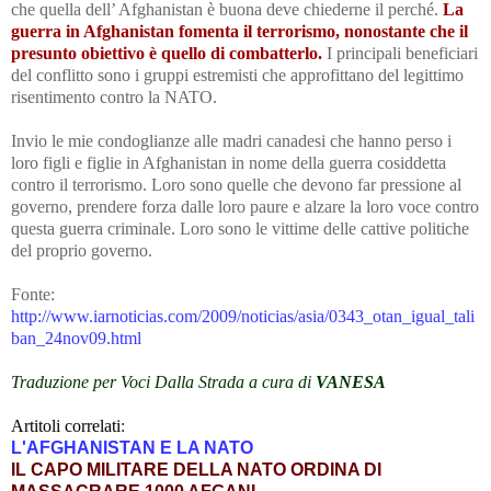
che quella dell’ Afghanistan è buona deve chiederne il perché.
La
guerra in Afghanistan fomenta il terrorismo, nonostante che il
presunto obiettivo è quello di combatterlo.
I principali beneficiari
del conflitto sono i gruppi estremisti che approfittano del legittimo
risentimento contro la NATO.
Invio le mie condoglianze alle madri canadesi che hanno perso i
loro figli e figlie in Afghanistan
in nome della guerra cosiddetta
contro il terrorismo
. Loro sono quelle che devono far pressione al
governo, prendere forza dalle loro paure e alzare la loro voce contro
questa guerra criminale. Loro sono le vittime delle cattive politiche
del proprio governo.
Fonte:
http://www.iarnoticias.com/2009/noticias/asia/0343_otan_igual_tali
ban_24nov09.html
Traduzione per Voci Dalla Strada a cura di
VANESA
Artitoli correlati
:
L'AFGHANISTAN E LA NATO
IL CAPO MILITARE DELLA NATO ORDINA DI