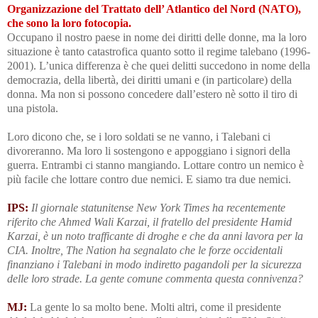
Organizzazione del Trattato dell’ Atlantico del Nord (NATO),
che sono la loro fotocopia.
Occupano il nostro paese in nome dei diritti delle donne, ma la loro
situazione è tanto catastrofica quanto sotto il regime talebano (1996-
2001). L’unica differenza è che quei delitti succedono in nome della
democrazia, della libertà, dei diritti umani e (
in particolare
) della
donna. Ma non si possono concedere dall’estero nè sotto il tiro di
una pistola.
Loro dicono che, se i loro soldati se ne vanno, i Talebani ci
divoreranno. Ma loro li sostengono e appoggiano i signori della
guerra.
Entrambi ci stanno mangiando.
Lottare contro un nemico è
più facile che lottare contro due nemici. E siamo tra due nemici.
IPS:
Il giornale statunitense New York Times
ha recentemente
riferito
che Ahmed Wali Karzai, il fratello del presidente Hamid
Karzai, è un noto trafficante di droghe e che da anni lavora per la
CIA. Inoltre, The Nation ha segnalato che le forze occidentali
finanziano i Talebani in modo indiretto pagandoli per la sicurezza
delle loro strade. La gente comune commenta questa connivenza?
MJ:
La gente lo sa molto bene. Molti altri, come il presidente