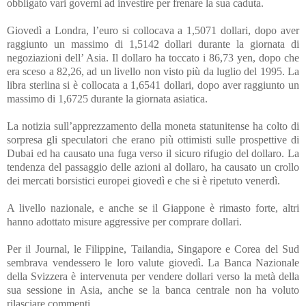
obbligato vari governi ad investire per frenare la sua caduta.
Giovedì a Londra, l’euro si collocava a 1,5071 dollari, dopo aver
raggiunto un massimo di 1,5142 dollari durante la giornata di
negoziazioni dell’ Asia. Il dollaro ha toccato i 86,73 yen, dopo che
era sceso a 82,26, ad un livello non visto più da luglio del 1995. La
libra sterlina si è collocata a 1,6541 dollari, dopo aver raggiunto un
massimo di 1,6725 durante la giornata asiatica.
La notizia sull’apprezzamento della moneta statunitense ha colto di
sorpresa gli speculatori che erano più ottimisti sulle prospettive di
Dubai ed ha causato una fuga verso il sicuro rifugio del dollaro. La
tendenza del passaggio delle azioni al dollaro, ha causato un crollo
dei mercati borsistici europei giovedì e che si è ripetuto venerdì.
A livello nazionale, e anche se il Giappone è rimasto forte, altri
hanno adottato misure aggressive per comprare dollari.
Per il Journal, le Filippine, Tailandia, Singapore e Corea del Sud
sembrava vendessero le loro valute giovedì. La Banca Nazionale
della Svizzera è intervenuta per vendere dollari verso la metà della
sua sessione in Asia, anche se la banca centrale non ha voluto
rilasciare commenti.