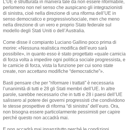
L’UE è strutturata in maniera tale da non essere riformabile,
perlomeno non nel senso che auspicano gli integrazionisti
di sinistra, cioè nella direzione di una riforma dell’UE in
senso democratico e progressivo/sociale, men che meno
nella direzione di un vero e proprio Stato federale sul
modello degli Stati Uniti o dell’Australia.
Come disse il compianto Luciano Gallino poco prima di
morire: «Nessuna realistica modifica dell’euro sarà
possibile», in quanto esso è stato progettato «quale camicia
di forza volta a impedire ogni politica sociale progressista, e
le camicie di forza, vista la funzione per cui sono state
create, non accettano modifiche “democratiche”».
Basti pensare che per “riformare i trattati” è necessaria
l’unanimità di tutti e 28 gli Stati membri dell’UE. In altre
parole, sarebbe necessario che in tutti e 28 i paesi dell’UE
salissero al potere dei governi progressisti che condividono
le stesse prospettive di riforma “di sinistra” dell’euro. Ora,
non bisogna essere particolarmente pessimisti per capire
perché questo non accadrà mai.
E non accadrà mai innanzitutto perché le condizioni