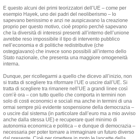
E questo alcuni dei primi teorizzatori dell’UE – come per
esempio Hayek, uno dei padri del neoliberismo – lo
sapevano benissimo e anzi ne auspicavano la creazione
proprio per questo motivo, cioè proprio perché sapevano
che la diversità di interessi presenti all’interno dell’unione
avrebbe reso impossibile il tipo di intervento pubblico
nell’economia e di politiche redistributive (che
osteggiavano) che invece sono possibili all’interno dello
Stato nazionale, che presenta una maggiore omogeneità
interna.
Dunque, per ricollegarmi a quello che dicevo all’inizio, non
si tratta di scegliere tra riformare l’UE o uscire dall’UE. Si
tratta di scegliere tra rimanere nell’UE a grandi linee così
com’è ora – con tutto quello che comporta in termini non
solo di costi economici e sociali ma anche in termini di una
ormai sempre più evidente sospensione della democrazia –
o uscire dal sistema (in particolare dall’euro ma a mio avviso
anche dalla stessa UE) e recuperare quel minimo di
autonomia economica e politica – e dunque di democrazia –
necessaria per poter tornare a immaginare un futuro diverso
dal presente. Cioè per rimettere in moto le lancette della