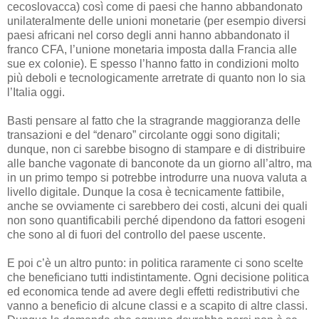
cecoslovacca) così come di paesi che hanno abbandonato
unilateralmente delle unioni monetarie (per esempio diversi
paesi africani nel corso degli anni hanno abbandonato il
franco CFA, l’unione monetaria imposta dalla Francia alle
sue ex colonie). E spesso l’hanno fatto in condizioni molto
più deboli e tecnologicamente arretrate di quanto non lo sia
l’Italia oggi.
Basti pensare al fatto che la stragrande maggioranza delle
transazioni e del “denaro” circolante oggi sono digitali;
dunque, non ci sarebbe bisogno di stampare e di distribuire
alle banche vagonate di banconote da un giorno all’altro, ma
in un primo tempo si potrebbe introdurre una nuova valuta a
livello digitale. Dunque la cosa è tecnicamente fattibile,
anche se ovviamente ci sarebbero dei costi, alcuni dei quali
non sono quantificabili perché dipendono da fattori esogeni
che sono al di fuori del controllo del paese uscente.
E poi c’è un altro punto: in politica raramente ci sono scelte
che beneficiano tutti indistintamente. Ogni decisione politica
ed economica tende ad avere degli effetti redistributivi che
vanno a beneficio di alcune classi e a scapito di altre classi.