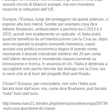
assurdi vincoli di bilancio europei, ma non investono
neanche le istituzioni dell’UE.
Dunque, l’Europa, lungi dal proteggerci da questi potenze, ci
espone alla loro mercé. Sentite per esempio cosa dice
Alberto Bradanini, ambasciatore a pechino tra il 2013 e il
2015, quindi non esattamente un radicale: «L’Italia potrà
qualche beneficio da un’interlocuzione con la Cina se, dopo
aver recuperato la propria sovranità monetaria, saprà
avviare una politica economica degna di questo nome,
riavviando il tessuto industriale ridottosi del 20 per cento
nell’ultimo decennio e investendo massicciamente su
innovazione e ricerca. In assenza di ciò, l’Italia è destinata a
raccogliere solo poche briciole dal dialogo con la Cina, sia
in seno che al di fuori del progetto Belt and Road».
Chiaro? Dunque, per concludere, non solo l’Italia può
farcela fuori dall’euro, ma, come dice Bradanini, può farcela
*solo* fuori dall’euro.
http://www.marx21.it/index.php/internazionale/europa/29739
-euro-una-questione-di-classe