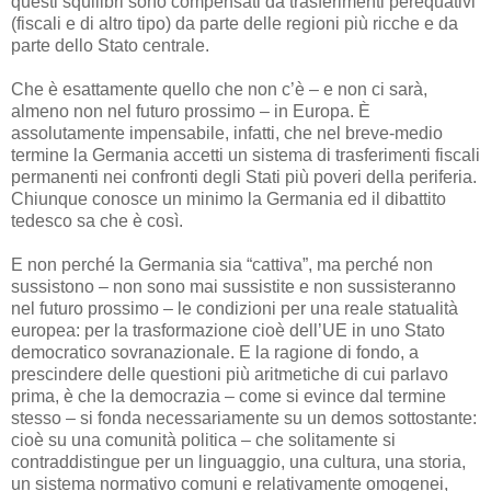
questi squilibri sono compensati da trasferimenti perequativi
(fiscali e di altro tipo) da parte delle regioni più ricche e da
parte dello Stato centrale.
Che è esattamente quello che non c’è – e non ci sarà,
almeno non nel futuro prossimo – in Europa. È
assolutamente impensabile, infatti, che nel breve-medio
termine la Germania accetti un sistema di trasferimenti fiscali
permanenti nei confronti degli Stati più poveri della periferia.
Chiunque conosce un minimo la Germania ed il dibattito
tedesco sa che è così.
E non perché la Germania sia “cattiva”, ma perché non
sussistono – non sono mai sussistite e non sussisteranno
nel futuro prossimo – le condizioni per una reale statualità
europea: per la trasformazione cioè dell’UE in uno Stato
democratico sovranazionale. E la ragione di fondo, a
prescindere delle questioni più aritmetiche di cui parlavo
prima, è che la democrazia – come si evince dal termine
stesso – si fonda necessariamente su un demos sottostante:
cioè su una comunità politica – che solitamente si
contraddistingue per un linguaggio, una cultura, una storia,
un sistema normativo comuni e relativamente omogenei,