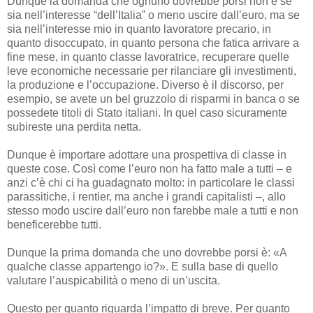
Dunque la domanda che ognuno dovrebbe porsi non è se
sia nell’interesse “dell’Italia” o meno uscire dall’euro, ma se
sia nell’interesse mio in quanto lavoratore precario, in
quanto disoccupato, in quanto persona che fatica arrivare a
fine mese, in quanto classe lavoratrice, recuperare quelle
leve economiche necessarie per rilanciare gli investimenti,
la produzione e l’occupazione. Diverso è il discorso, per
esempio, se avete un bel gruzzolo di risparmi in banca o se
possedete titoli di Stato italiani. In quel caso sicuramente
subireste una perdita netta.
Dunque è importare adottare una prospettiva di classe in
queste cose. Così come l’euro non ha fatto male a tutti – e
anzi c’è chi ci ha guadagnato molto: in particolare le classi
parassitiche, i rentier, ma anche i grandi capitalisti –, allo
stesso modo uscire dall’euro non farebbe male a tutti e non
beneficerebbe tutti.
Dunque la prima domanda che uno dovrebbe porsi è: «A
qualche classe appartengo io?». E sulla base di quello
valutare l’auspicabilità o meno di un’uscita.
Questo per quanto riguarda l’impatto di breve. Per quanto