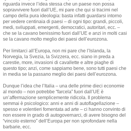
riguarda invece l’idea stessa che un paese non possa
sopravvivere fuori dall’UE, mi pare che qui si tracimi nel
campo della pura ideologia: basta infatti guardarsi intorno
per vedere centinaia di paesi – di ogni tipo: grandi, piccoli,
medi, sviluppati, emergenti, democratici, autoritari, ecc. –
che se la cavano benissimo fuori dall’UE e anzi in molti casi
se la cavano molto meglio dei paesi dell’eurozona.
Per limitarci all’Europa, non mi pare che l’Islanda, la
Norvegia, la Svezia, la Svizzera, ecc. siano in preda a
carestie, more, invasioni di cavallette e altre piaghe di
questo tipo; anzi, come sappiamo bene, sono tutti paesi che
in media se la passano meglio dei paesi dell’eurozona.
Dunque l’idea che l’Italia – una delle prime dieci economie
al mondo – non potrebbe “farcela” fuori dall’UE è
un’affermazione semplicemente ridicola. Il problema
semmai è psicologico: anni e anni di autoflagellazione –
spesso e volentieri fomentata ad arte – ci hanno convinto di
non essere in grado di autogovernarci, di avere bisogno del
“vincolo esterno” dell’Europa per non sprofondare nella
barbarie, ecc.