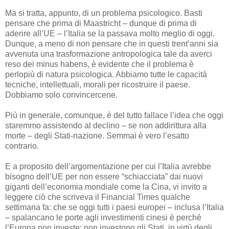
Ma si tratta, appunto, di un problema psicologico. Basti
pensare che prima di Maastricht – dunque di prima di
aderire all’UE – l’Italia se la passava molto meglio di oggi.
Dunque, a meno di non pensare che in questi trent’anni sia
avvenuta una trasformazione antropologica tale da averci
reso dei minus habens, è evidente che il problema è
perlopiù di natura psicologica. Abbiamo tutte le capacità
tecniche, intellettuali, morali per ricostruire il paese.
Dobbiamo solo convincercene.
Più in generale, comunque, è del tutto fallace l’idea che oggi
staremmo assistendo al declino – se non addirittura alla
morte – degli Stati-nazione. Semmai è vero l’esatto
contrario.
E a proposito dell’argomentazione per cui l’Italia avrebbe
bisogno dell’UE per non essere “schiacciata” dai nuovi
giganti dell’economia mondiale come la Cina, vi invito a
leggere ciò che scriveva il Financial Times qualche
settimana fa: che se oggi tutti i paesi europei – inclusa l’Italia
– spalancano le porte agli investimenti cinesi è perché
l’Europa non investe: non investono gli Stati, in virtù degli